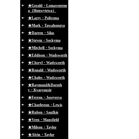
★Gerald・Lomaventem
a（Honwytewa）
★Larry・Polivema
★Mark・Tawahongva
★Darren・Silas
★Steven・Sockyma
★Mitchell・Sockyma
★Eddison・Wadsworth
★Cheryl・Wadsworth
★Ronald・Wadsworth
★Chales・Wadsworth
★Raymond&Doroth
y・Kyasyousie
★Ferron・Joseyesva
★Charleston・Lewis
★Ruben・Saufkie
★Vern・Mansfield
★Milson・Taylor
★Alvin・Taylor