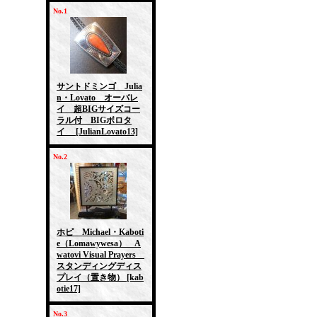
No.1
サントドミンゴ Julia
n・Lovato オーバレ
イ 超BIGサイズコー
ラル付 BIGボロタ
イ
[JulianLovato13]
No.2
ホピ Michael・Kaboti
e（Lomawywesa） A
watovi Visual Prayers
スタンディングディス
プレイ（置き物）
[kab
otie17]
No.3