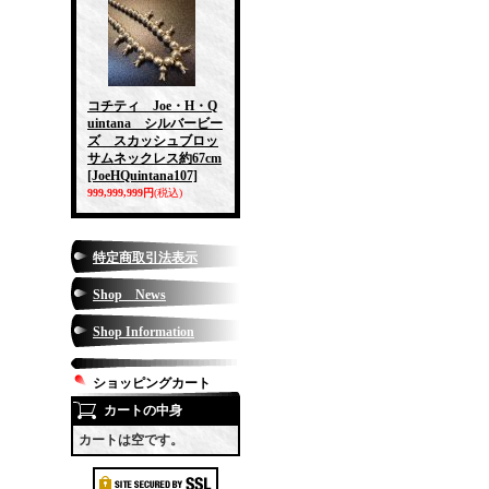
コチティ Joe・H・Q
uintana シルバービー
ズ スカッシュブロッ
サムネックレス約67cm
[JoeHQuintana107]
999,999,999円
(税込)
特定商取引法表示
Shop News
Shop Information
ショッピングカート
カートの中身
カートは空です。