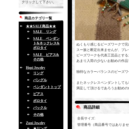
クリックして下さい。
商品カテゴリ一覧
★★SALE商品★★
SALE リング
SALE ペンダン
ト&ネックレス&
ぬくもり感じるビーズワークで完
ボロタイ
スー族と断定出来ませんが、プレ
SALE ピアス&
ビーズワークを代表工芸品とする
その他
あまり入荷の少ないお勧めの作品
Hopi Jewelry
独特なカラーバランスのビーズワ
リング
バングル
またネックレスペンダントしても
ペンダントトップ
満足して頂けるであろうお勧めの
ピアス
ボロタイ
商品詳細
バックル
その他
全長サイズ
:
Zuni Jewelry
管理番号（商品番号ではありませ
★リング