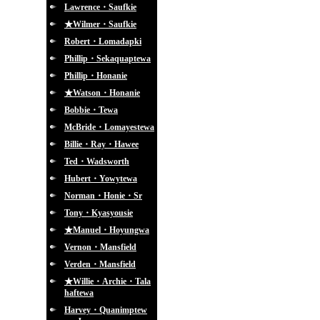
Lawrence・Saufkie
★Wilmer・Saufkie
Robert・Lomadapki
Phillip・Sekaquaptewa
Phillip・Honanie
★Watson・Honanie
Bobbie・Tewa
McBride・Lomayestewa
Billie・Ray・Hawee
Ted・Wadsworth
Hubert・Yowytewa
Norman・Honie・Sr
Tony・Kyasyousie
★Manuel・Hoyungwa
Vernon・Mansfield
Verden・Mansfield
★Willie・Archie・Tala
haftewa
Harvey・Quanimptew