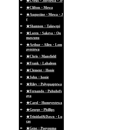
★Cyrus・Josytewa・Jr
★Clifton・Mowa
★Augustine・Mowa・J
r
★Shannon・Talawepi
★Loren・Sakeva・Qu
mawunu
★Arthur・Allen・Lom
ayestewa
★Chris・Mansfield
★Frank・Lahaleon
★Clement・Honie
★John・honie
★Riley・Polyquaptewa
★Fernando・Puhuhefv
aya
★Carol・Humeyestewa
★George・Phillips
★Trinidad&Dawn・Lu
cas
★Gene・Pooyouma