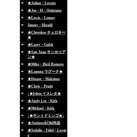
★Julian・Lovato
★Joe・H・Quintana
★Lewis・Lomay
Jimmy・Herald
★Cherokee チェロキー
★
★Larry・Golsh
★San Juan サンホゥア
ン★
★Mike・Bird-Romero
★Laguna ラグーナ★
★Duane・Maktima
★Chris・Pruitt
↓★Isleta イスレタ★
★Andy Lee・Kirk
★Michael・Kirk
↓★サントドミンゴ★↓
★Antique&Old作品
★Sedelio・Fidel・Lovat
o