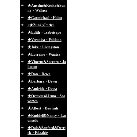
★Anselm&Rosita&Son
ny・Wallace
★Carmichael・Haloo
↓★Zuni ズニ★↓
★Edith・Tsabetsaye
★Veronica・Poblano
★Jake・Livingston
★Lorraine・Waatsa
★Vincent&Soccoro・Jo
hnson
★Don・Dewa
★Barbara・Dewa
★Andrick・Dewa
★Octavius&Irma・Seo
wtewa
★Albert・Banteah
★Ruddell&Nancy・Lac
onsello
★Dale&Sanford&Derri
ck・Edaakie