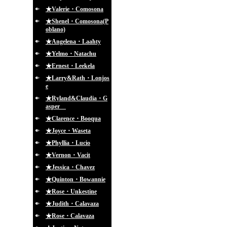
★Valerie・Comosona
★Shenel・Comosona(P
oblano)
★Angelena・Laahty
★Yelmo・Natachu
★Ernest・Leekela
★Larry&Rath・Lonjos
e
★Ryland&Claudia・G
asper
★Clarence・Booqua
★Joyce・Waseta
★Phyllia・Lucio
★Vernon・Vacit
★Jessica・Chavez
★Quinton・Bowannie
★Rose・Unkestine
★Judith・Calavaza
★Rose・Calavaza