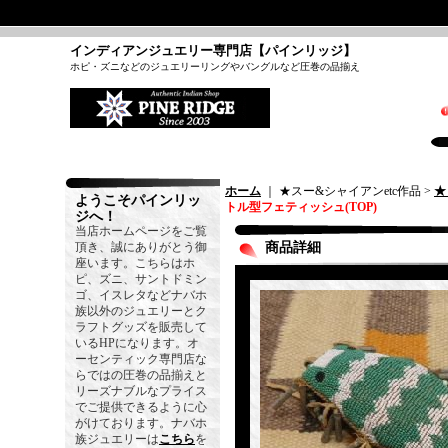
インディアンジュエリー専門店【パインリッジ】
ホピ・ズニなどのジュエリーリングやバングルなど圧巻の品揃え
ホーム
｜ ★スー&シャイアンetc作品 >
★
ようこそパインリッ
トル型フェティッシュ(TOP)
ジへ！
当店ホームページをご覧
頂き、誠にありがとう御
商品詳細
座います。こちらはホ
ピ、ズニ、サントドミン
ゴ、イスレタなどナバホ
族以外のジュエリーとク
ラフトグッズを販売して
いるHPになります。オ
ーセンティック専門店な
らではの圧巻の品揃えと
リーズナブルなプライス
でご提供できるように心
がけております。ナバホ
族ジュエリーは
こちら
を