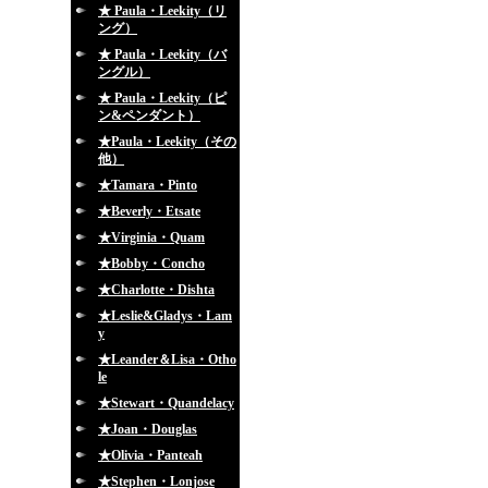
★ Paula・Leekity（リ
ング）
★ Paula・Leekity（バ
ングル）
★ Paula・Leekity（ピ
ン&ペンダント）
★Paula・Leekity（その
他）
★Tamara・Pinto
★Beverly・Etsate
★Virginia・Quam
★Bobby・Concho
★Charlotte・Dishta
★Leslie&Gladys・Lam
y
★Leander＆Lisa・Otho
le
★Stewart・Quandelacy
★Joan・Douglas
★Olivia・Panteah
★Stephen・Lonjose