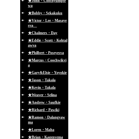
★John・Coochyumpte
wa
★Bobby・Sekakuku
★Victor・Lee・Masaye
sva
★Chalmers・Day
★Eddie・Scott・Kohtal
awva
★Philbert・Poseyesva
★Marcus・Coochwikvi
a
★Gary&Elsie・Yoyokie
★Jason・Takala
★Kevin・Takala
★Weaver・Selina
★Andrew・Saufkie
★Richard・Pawiki
★Ramon・Dalangyaw
ma
★Loren・Maha
★Brian・Kagenvema