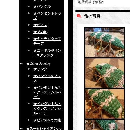
消費税抜き価格
:
★バングル
★ペンダントトッ
他の写真
プ
★ピアス
★その他
★キャラクターモ
チーフ
★ニードルポイン
ト&クラスター
★Other Jewelry
★リング
★バングル&ブレ
ス
★ペンダント&ネ
ックレス（シルバ
ー）
★ペンダント&ネ
ックレス（ノンシ
ルバー）
★ピアス&その他
★スー&シャイアンetc