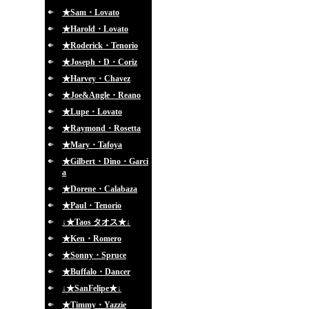
★Sam・Lovato
★Harold・Lovato
★Roderick・Tenorio
★Joseph・D・Coriz
★Harvey・Chavez
★Joe&Angle・Reano
★Lupe・Lovato
★Raymond・Rosetta
★Mary・Tafoya
★Gilbert・Dino・Garci
a
★Dorene・Calabaza
★Paul・Tenorio
↓★Taos タオス★↓
★Ken・Romero
★Sonny・Spruce
★Buffalo・Dancer
↓★SanFelipe★↓
★Timmy・Yazzie