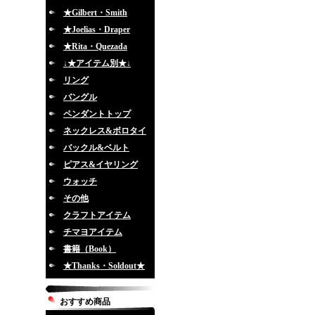
★Gilbert・Smith
★Joelias・Draper
★Rita・Quezada
↓★アイテム別★↓
リング
バングル
ペンダントトップ
ネックレス&ボロタイ
バックル&ベルト
ピアス&イヤリング
ウォッチ
その他
クラフトアイテム
チマヨアイテム
書籍（Book）
★Thanks・Soldout★
おすすめ商品