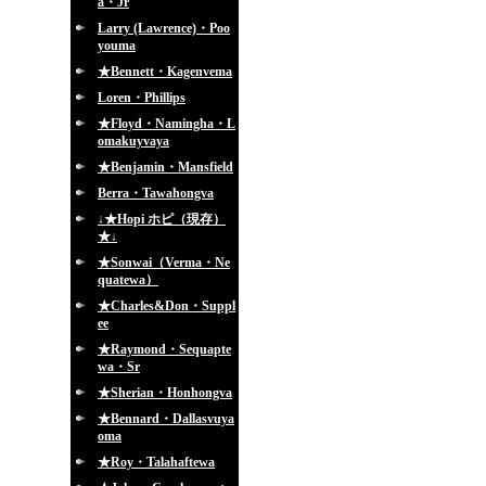
a・Jr
Larry (Lawrence)・Poo
youma
★Bennett・Kagenvema
Loren・Phillips
★Floyd・Namingha・L
omakuyvaya
★Benjamin・Mansfield
Berra・Tawahongva
↓★Hopi ホピ（現存）
★↓
★Sonwai（Verma・Ne
quatewa）
★Charles&Don・Suppl
ee
★Raymond・Sequapte
wa・Sr
★Sherian・Honhongva
★Bennard・Dallasvuya
oma
★Roy・Talahaftewa