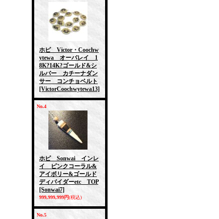
ホピ Victor・Coochw
ytewa オーバレイ 1
8K?14K?ゴールド&シ
ルバー カチーナダン
サー コンチョベルト
[VictorCoochwytewa13]
No.4
ホピ Sonwai インレ
イ ピンクコーラル&
アイボリー&ゴールド
ディバイダーetc TOP
[Sonwai7]
999,999,999円
(税込)
No.5