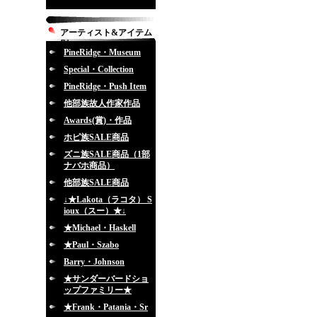
アーティスト&アイテム
別
PineRidge・Museum
Special・Collection
PineRidge・Push Item
他部族故人作家作品
Awards(賞)・作品
ホピ族SALE商品
ズニ族SALE商品（1部
ナバホ商品）
他部族SALE商品
↓★Lakota（ラコタ） S
ioux（スー）★↓
★Michael・Haskell
★Paul・Szabo
Barry・Johnson
★サンダーバードショ
ップファミリー★
★Frank・Patania・Sr