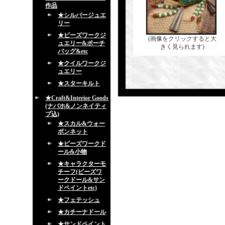
作品
★シルバージュエ
リー
★ビーズワークジ
(画像をクリックすると大
ュエリー&ポーチ
きく見られます)
バッグ&etc
★クイルワークジ
ュエリー
★スターキルト
★Craft&Interior Goods
(ナバホ&ノンネイティ
ブ込)
★スカル&ウォー
ボンネット
★ビーズワークド
ール&小物
★キャラクターモ
チーフ(ビーズワ
ークドール&サン
ドペイントetc)
★フェテッシュ
★カチーナドール
★サンドペイント