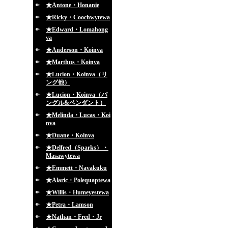
★Antone・Honanie
★Ricky・Coochwytewa
★Edward・Lomahong
va
★Anderson・Koinva
★Marthus・Koinva
★Lucion・Koinva（リ
ング他）
★Lucion・Koinva（バ
ングル&ペンダント）
★Melinda・Lucas・Koi
nva
★Duane・Koinva
★Delfred（Sparks）・
Masawytewa
★Emmett・Navakuku
★Alaric・Polequaptewa
★Willis・Humeyestewa
★Petra・Lamson
★Nathan・Fred・Jr