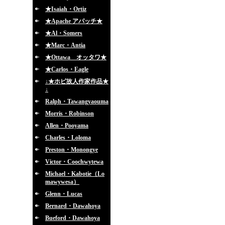
★Isaiah・Ortiz
★Apache アパッチ★
★Al・Somers
★Marc・Antia
★Ottawa オッタワ★
★Carlos・Eagle
↓★ホピ故人作家作品★
↓
Ralph・Tawangyaouma
Morris・Robinson
Allen・Pooyama
Charles・Loloma
Preston・Monongye
Victor・Coochwytewa
Michael・Kabotie（Lo
mawywesa）
Glenn・Lucas
Bernard・Dawahoya
Bueford・Dawahoya