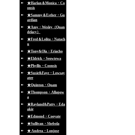
★Harlan＆Monica・Co
onsis
★Sammy＆Esther・Gu
ardian
★Amy・Wesley（Quan
delacy）
★Fred＆Lolita・Natach
u
★Tony&Ola・Eriacho
★Eldrick・Seowtewa
★Phyllis・Coonsis
★Susie&Faye・Lowsay
atee
★Quinton・Quam
★Thompson・Allapow
a
★Rayland&Patty・Eda
akie
★Edmond・Cooyate
★Sullivan・Shebola
★ Andrea・Lonjose