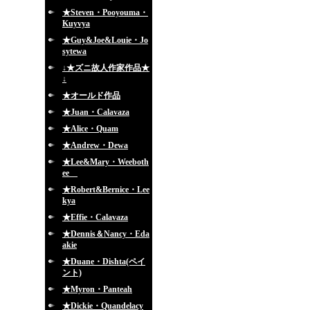
★Steven・Pooyouma・
Kuyvya
★Guy&Joe&Louie・Jo
sytewa
↓★ズニ故人作家作品★
↓
★オールド作品
★Juan・Calavaza
★Alice・Quam
★Andrew・Dewa
★Lee&Mary・Weeboth
ee
★Robert&Bernice・Lee
kya
★Effie・Calavaza
★Dennis＆Nancy・Eda
akie
★Duane・Dishta(ペイ
ント)
★Myron・Panteah
★Dickie・Quandelacy