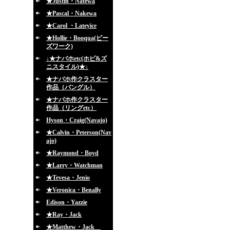
★Justin・Natewa
★Pascal・Nakewa
★Carol ・Lateyice
★Hollie・Booqua(ビー
ズワーク)
↓★ナバホetc(ホピ&ズ
ニスタイル)★↓
★ナバホ作クラスター
作品（バングル）
★ナバホ作クラスター
作品（リングetc）
Hyson・Craig(Navajo)
★Calvin・Peterson(Nav
ajo)
★Raymond・Boyd
★Larry・Watchman
★Tevesa・Jenio
★Veronica・Benally
Edison・Yazzie
★Ray・Jack
★Matthew・Jack