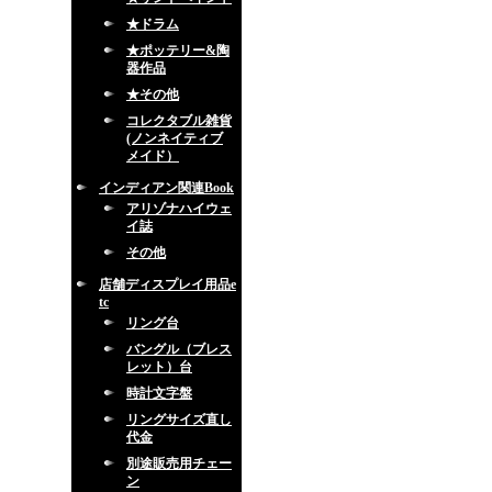
★ドラム
★ポッテリー&陶
器作品
★その他
コレクタブル雑貨
(ノンネイティブ
メイド）
インディアン関連Book
アリゾナハイウェ
イ誌
その他
店舗ディスプレイ用品e
tc
リング台
バングル（ブレス
レット）台
時計文字盤
リングサイズ直し
代金
別途販売用チェー
ン