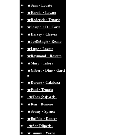
★Sam・Lovato
★Harold・Lovato
★Roderick・Tenorio
★Joseph・D・Coriz
★Harvey・Chavez
★Joe&Angle・Reano
★Lupe・Lovato
★Raymond・Rosetta
★Mary・Tafoya
★Gilbert・Dino・Garci
a
★Dorene・Calabaza
★Paul・Tenorio
↓★Taos タオス★↓
★Ken・Romero
★Sonny・Spruce
★Buffalo・Dancer
↓★SanFelipe★↓
★Timmy・Yazzie