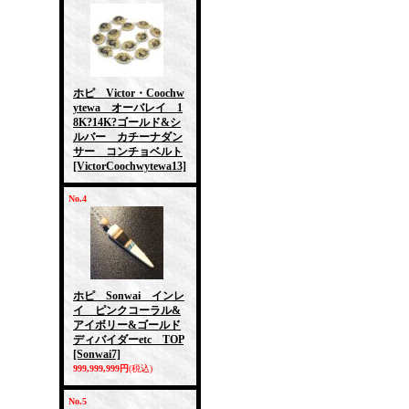
ホピ Victor・Coochw
ytewa オーバレイ 1
8K?14K?ゴールド&シ
ルバー カチーナダン
サー コンチョベルト
[VictorCoochwytewa13]
No.4
ホピ Sonwai インレ
イ ピンクコーラル&
アイボリー&ゴールド
ディバイダーetc TOP
[Sonwai7]
999,999,999円
(税込)
No.5