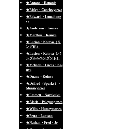
★Antone・Honanie
★Ricky・Coochwytewa
★Edward・Lomahong
va
★Anderson・Koinva
★Marthus・Koinva
★Lucion・Koinva（リ
ング他）
★Lucion・Koinva（バ
ングル&ペンダント）
★Melinda・Lucas・Koi
nva
★Duane・Koinva
★Delfred（Sparks）・
Masawytewa
★Emmett・Navakuku
★Alaric・Polequaptewa
★Willis・Humeyestewa
★Petra・Lamson
★Nathan・Fred・Jr