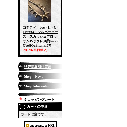
コチティ Joe・H・Q
uintana シルバービー
ズ スカッシュブロッ
サムネックレス約67cm
[JoeHQuintana107]
999,999,999円
(税込)
特定商取引法表示
Shop News
Shop Information
ショッピングカート
カートの中身
カートは空です。