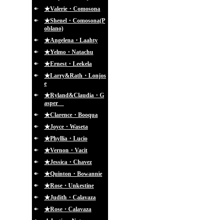
★Valerie・Comosona
★Shenel・Comosona(P
oblano)
★Angelena・Laahty
★Yelmo・Natachu
★Ernest・Leekela
★Larry&Rath・Lonjos
e
★Ryland&Claudia・G
asper
★Clarence・Booqua
★Joyce・Waseta
★Phyllia・Lucio
★Vernon・Vacit
★Jessica・Chavez
★Quinton・Bowannie
★Rose・Unkestine
★Judith・Calavaza
★Rose・Calavaza