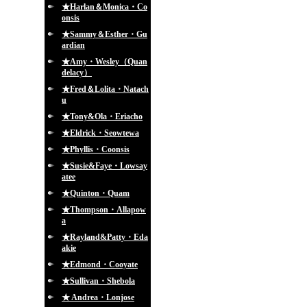
★Harlan＆Monica・Co
onsis
★Sammy＆Esther・Gu
ardian
★Amy・Wesley（Quan
delacy）
★Fred＆Lolita・Natach
u
★Tony&Ola・Eriacho
★Eldrick・Seowtewa
★Phyllis・Coonsis
★Susie&Faye・Lowsay
atee
★Quinton・Quam
★Thompson・Allapow
a
★Rayland&Patty・Eda
akie
★Edmond・Cooyate
★Sullivan・Shebola
★ Andrea・Lonjose