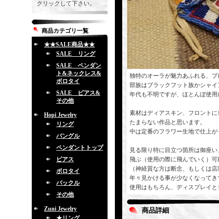
クリックして下さい。
商品カテゴリ一覧
★★SALE商品★★
SALE リング
SALE ペンダン
ト&ネックレス&
独特のオーラが魅力あふれる、プ
ボロタイ
部族はブラックフット族かシャイ
SALE ピアス&
年代も不明ですが、ほとんぼ使用
その他
素材はディアスキン、フロントに
Hopi Jewelry
たまらない作品と思います。
リング
中は定番のフラワー生地で仕上が
バングル
ペンダントトップ
見る限り特に目立つ箇所は御座い
ピアス
飛ぶ（使用の際に飛んでいく）可
（神経質な方は断念、もしくは店
ボロタイ
年々見かける事が少なくなってき
バックル
使用はもちろん、ディスプレイと
その他
Zuni Jewelry
商品詳細
★リング