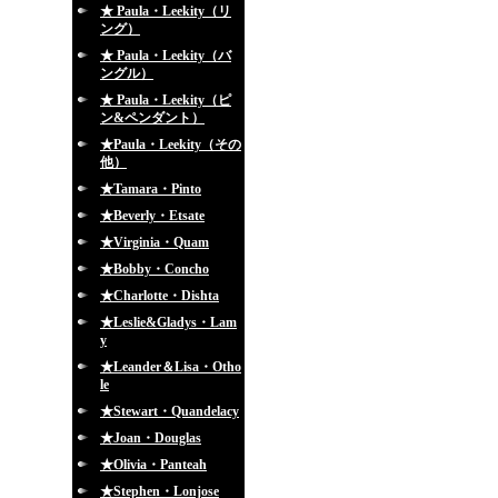
★ Paula・Leekity（リ
ング）
★ Paula・Leekity（バ
ングル）
★ Paula・Leekity（ピ
ン&ペンダント）
★Paula・Leekity（その
他）
★Tamara・Pinto
★Beverly・Etsate
★Virginia・Quam
★Bobby・Concho
★Charlotte・Dishta
★Leslie&Gladys・Lam
y
★Leander＆Lisa・Otho
le
★Stewart・Quandelacy
★Joan・Douglas
★Olivia・Panteah
★Stephen・Lonjose