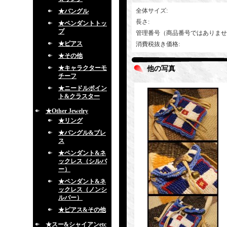
全体サイズ
:
★バングル
長さ
:
★ペンダントトッ
プ
管理番号（商品番号ではありませ
★ピアス
消費税抜き価格
:
★その他
★キャラクターモ
他の写真
チーフ
★ニードルポイン
ト&クラスター
★Other Jewelry
★リング
★バングル&ブレ
ス
★ペンダント&ネ
ックレス（シルバ
ー）
★ペンダント&ネ
ックレス（ノンシ
ルバー）
★ピアス&その他
★スー&シャイアンetc