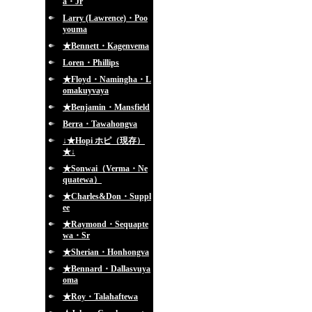
a・Jr
Larry (Lawrence)・Poo
youma
★Bennett・Kagenvema
Loren・Phillips
★Floyd・Namingha・L
omakuyvaya
★Benjamin・Mansfield
Berra・Tawahongva
↓★Hopi ホピ（現存）
★↓
★Sonwai（Verma・Ne
quatewa）
★Charles&Don・Suppl
ee
★Raymond・Sequapte
wa・Sr
★Sherian・Honhongva
★Bennard・Dallasvuya
oma
★Roy・Talahaftewa