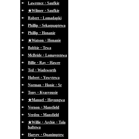
Lawrence・Saufkie
★Wilmer・Saufkie
Robert・Lomadapki
Phillip・Sekaquaptewa
Phillip・Honanie
★Watson・Honanie
Bobbie・Tewa
McBride・Lomayestewa
Billie・Ray・Hawee
Ted・Wadsworth
Hubert・Yowytewa
Norman・Honie・Sr
Tony・Kyasyousie
★Manuel・Hoyungwa
Vernon・Mansfield
Verden・Mansfield
★Willie・Archie・Tala
haftewa
Harvey・Quanimptew