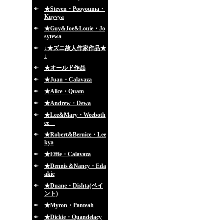
★Steven・Pooyouma・
Kuyvya
★Guy&Joe&Louie・Jo
sytewa
↓★ズニ故人作家作品★
↓
★オールド作品
★Juan・Calavaza
★Alice・Quam
★Andrew・Dewa
★Lee&Mary・Weeboth
ee
★Robert&Bernice・Lee
kya
★Effie・Calavaza
★Dennis＆Nancy・Eda
akie
★Duane・Dishta(ペイ
ント)
★Myron・Panteah
★Dickie・Quandelacy