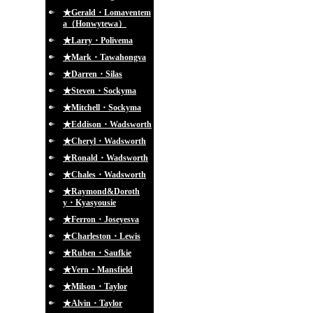
★Gerald・Lomaventem
a（Honwytewa）
★Larry・Polivema
★Mark・Tawahongva
★Darren・Silas
★Steven・Sockyma
★Mitchell・Sockyma
★Eddison・Wadsworth
★Cheryl・Wadsworth
★Ronald・Wadsworth
★Chales・Wadsworth
★Raymond&Doroth
y・Kyasyousie
★Ferron・Joseyesva
★Charleston・Lewis
★Ruben・Saufkie
★Vern・Mansfield
★Milson・Taylor
★Alvin・Taylor