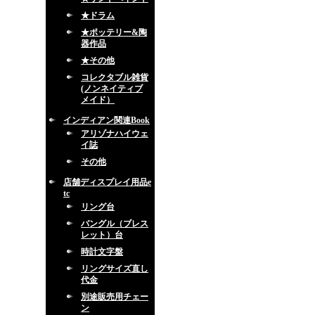
★ドラム
★ポッテリー&陶
器作品
★その他
コレクタブル雑貨
(ノンネイティブ
メイド）
インディアン関連Book
アリゾナハイウェ
イ誌
その他
店舗ディスプレイ用品e
tc
リング台
バングル（ブレス
レット）台
時計文字盤
リングサイズ直し
代金
別途販売用チェー
ン