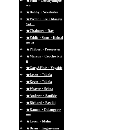
★John・Coochyumpte
wa
★Bobby・Sekakuku
★Victor・Lee・Masaye
sva
★Chalmers・Day
★Eddie・Scott・Kohtal
awva
★Philbert・Poseyesva
★Marcus・Coochwikvi
a
★Gary&Elsie・Yoyokie
★Jason・Takala
★Kevin・Takala
★Weaver・Selina
★Andrew・Saufkie
★Richard・Pawiki
★Ramon・Dalangyaw
ma
★Loren・Maha
★Brian・Kagenvema