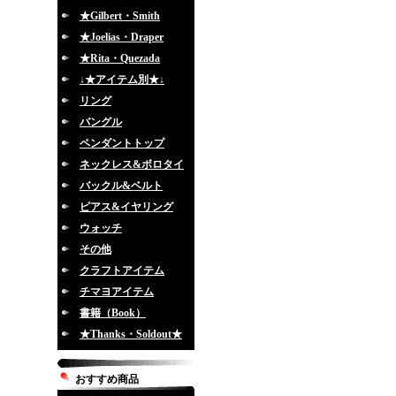
★Gilbert・Smith
★Joelias・Draper
★Rita・Quezada
↓★アイテム別★↓
リング
バングル
ペンダントトップ
ネックレス&ボロタイ
バックル&ベルト
ピアス&イヤリング
ウォッチ
その他
クラフトアイテム
チマヨアイテム
書籍（Book）
★Thanks・Soldout★
おすすめ商品