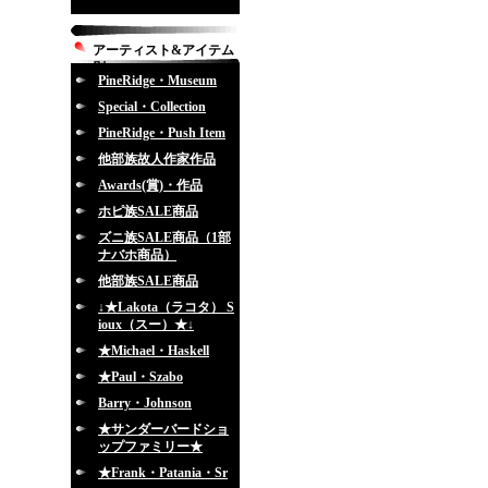
アーティスト&アイテム
別
PineRidge・Museum
Special・Collection
PineRidge・Push Item
他部族故人作家作品
Awards(賞)・作品
ホピ族SALE商品
ズニ族SALE商品（1部
ナバホ商品）
他部族SALE商品
↓★Lakota（ラコタ） S
ioux（スー）★↓
★Michael・Haskell
★Paul・Szabo
Barry・Johnson
★サンダーバードショ
ップファミリー★
★Frank・Patania・Sr