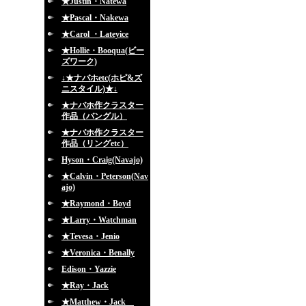
★Justin・Natewa
★Pascal・Nakewa
★Carol ・Lateyice
★Hollie・Booqua(ビー
ズワーク)
↓★ナバホetc(ホピ&ズ
ニスタイル)★↓
★ナバホ作クラスター
作品（バングル）
★ナバホ作クラスター
作品（リングetc）
Hyson・Craig(Navajo)
★Calvin・Peterson(Nav
ajo)
★Raymond・Boyd
★Larry・Watchman
★Tevesa・Jenio
★Veronica・Benally
Edison・Yazzie
★Ray・Jack
★Matthew・Jack