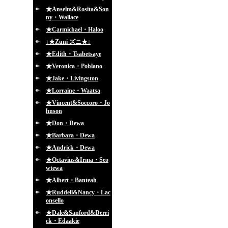
★Anselm&Rosita&Son
ny・Wallace
★Carmichael・Haloo
↓★Zuni ズニ★↓
★Edith・Tsabetsaye
★Veronica・Poblano
★Jake・Livingston
★Lorraine・Waatsa
★Vincent&Soccoro・Jo
hnson
★Don・Dewa
★Barbara・Dewa
★Andrick・Dewa
★Octavius&Irma・Seo
wtewa
★Albert・Banteah
★Ruddell&Nancy・Lac
onsello
★Dale&Sanford&Derri
ck・Edaakie