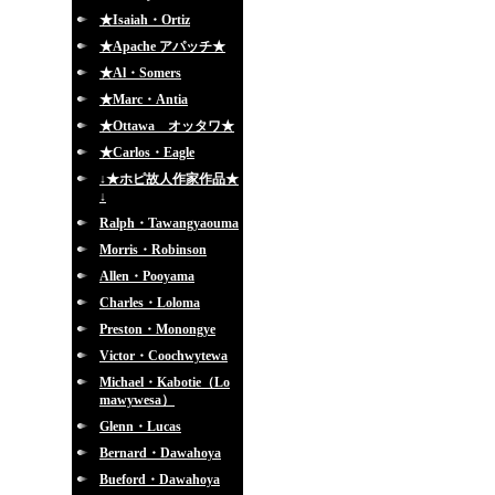
★Isaiah・Ortiz
★Apache アパッチ★
★Al・Somers
★Marc・Antia
★Ottawa オッタワ★
★Carlos・Eagle
↓★ホピ故人作家作品★
↓
Ralph・Tawangyaouma
Morris・Robinson
Allen・Pooyama
Charles・Loloma
Preston・Monongye
Victor・Coochwytewa
Michael・Kabotie（Lo
mawywesa）
Glenn・Lucas
Bernard・Dawahoya
Bueford・Dawahoya