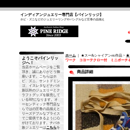
インディアンジュエリー専門店【パインリッジ】
ホピ・ズニなどのジュエリーリングやバングルなど圧巻の品揃え
ホーム
｜ ★スー&シャイアンetc作品 >
★
ようこそパインリッ
ワーク コヨーテクロー付 ミニポーチ
ジへ！
当店ホームページをご覧
頂き、誠にありがとう御
商品詳細
座います。こちらはホ
ピ、ズニ、サントドミン
ゴ、イスレタなどナバホ
族以外のジュエリーとク
ラフトグッズを販売して
いるHPになります。オ
ーセンティック専門店な
らではの圧巻の品揃えと
リーズナブルなプライス
でご提供できるように心
がけております。ナバホ
族ジュエリーは
こちら
を