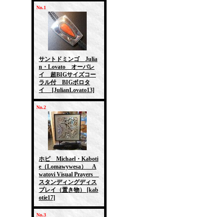
No.1
サントドミンゴ Julia
n・Lovato オーバレ
イ 超BIGサイズコー
ラル付 BIGボロタ
イ
[JulianLovato13]
No.2
ホピ Michael・Kaboti
e（Lomawywesa） A
watovi Visual Prayers
スタンディングディス
プレイ（置き物）
[kab
otie17]
No.3