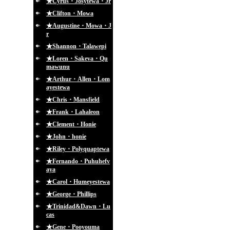
★Cyrus・Josytewa・Jr
★Clifton・Mowa
★Augustine・Mowa・J
r
★Shannon・Talawepi
★Loren・Sakeva・Qu
mawunu
★Arthur・Allen・Lom
ayestewa
★Chris・Mansfield
★Frank・Lahaleon
★Clement・Honie
★John・honie
★Riley・Polyquaptewa
★Fernando・Puhuhefv
aya
★Carol・Humeyestewa
★George・Phillips
★Trinidad&Dawn・Lu
cas
★Gene・Pooyouma