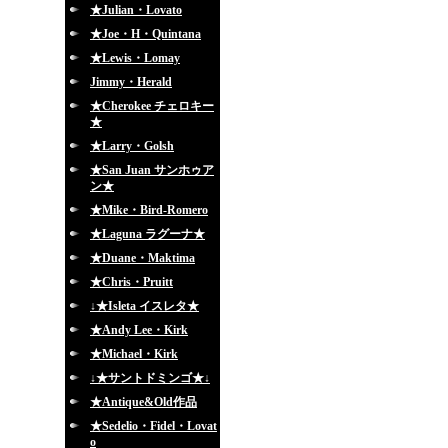
★Julian・Lovato
★Joe・H・Quintana
★Lewis・Lomay
Jimmy・Herald
★Cherokee チェロキー
★
★Larry・Golsh
★San Juan サンホゥア
ン★
★Mike・Bird-Romero
★Laguna ラグーナ★
★Duane・Maktima
★Chris・Pruitt
↓★Isleta イスレタ★
★Andy Lee・Kirk
★Michael・Kirk
↓★サントドミンゴ★↓
★Antique&Old作品
★Sedelio・Fidel・Lovat
o