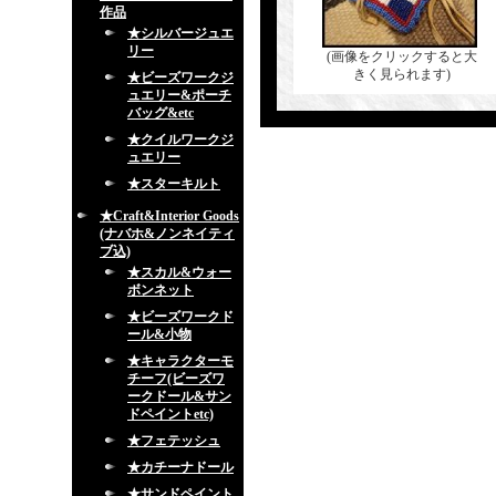
作品
★シルバージュエ
リー
(画像をクリックすると大
きく見られます)
★ビーズワークジ
ュエリー&ポーチ
バッグ&etc
★クイルワークジ
ュエリー
★スターキルト
★Craft&Interior Goods
(ナバホ&ノンネイティ
ブ込)
★スカル&ウォー
ボンネット
★ビーズワークド
ール&小物
★キャラクターモ
チーフ(ビーズワ
ークドール&サン
ドペイントetc)
★フェテッシュ
★カチーナドール
★サンドペイント