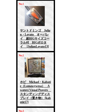
No.1
サントドミンゴ Julia
n・Lovato オーバレ
イ 超BIGサイズコー
ラル付 BIGボロタ
イ
[JulianLovato13]
No.2
ホピ Michael・Kaboti
e（Lomawywesa） A
watovi Visual Prayers
スタンディングディス
プレイ（置き物）
[kab
otie17]
No.3