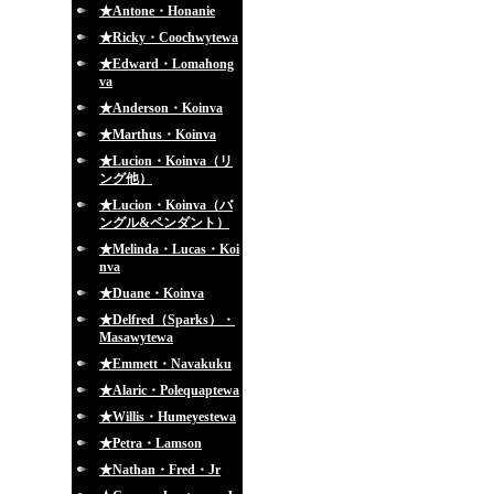
★Antone・Honanie
★Ricky・Coochwytewa
★Edward・Lomahong
va
★Anderson・Koinva
★Marthus・Koinva
★Lucion・Koinva（リ
ング他）
★Lucion・Koinva（バ
ングル&ペンダント）
★Melinda・Lucas・Koi
nva
★Duane・Koinva
★Delfred（Sparks）・
Masawytewa
★Emmett・Navakuku
★Alaric・Polequaptewa
★Willis・Humeyestewa
★Petra・Lamson
★Nathan・Fred・Jr