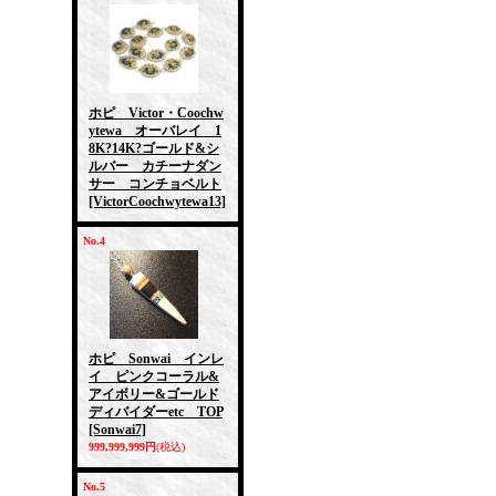
ホピ Victor・Coochw
ytewa オーバレイ 1
8K?14K?ゴールド&シ
ルバー カチーナダン
サー コンチョベルト
[VictorCoochwytewa13]
No.4
ホピ Sonwai インレ
イ ピンクコーラル&
アイボリー&ゴールド
ディバイダーetc TOP
[Sonwai7]
999,999,999円
(税込)
No.5