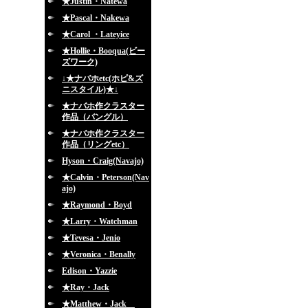
★Justin・Natewa
★Pascal・Nakewa
★Carol ・Lateyice
★Hollie・Booqua(ビー
ズワーク)
↓★ナバホetc(ホピ&ズ
ニスタイル)★↓
★ナバホ作クラスター
作品（バングル）
★ナバホ作クラスター
作品（リングetc）
Hyson・Craig(Navajo)
★Calvin・Peterson(Nav
ajo)
★Raymond・Boyd
★Larry・Watchman
★Tevesa・Jenio
★Veronica・Benally
Edison・Yazzie
★Ray・Jack
★Matthew・Jack