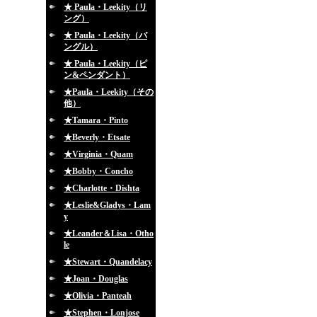
★ Paula・Leekity（リ
ング）
★ Paula・Leekity（バ
ングル）
★ Paula・Leekity（ピ
ン&ペンダント）
★Paula・Leekity（その
他）
★Tamara・Pinto
★Beverly・Etsate
★Virginia・Quam
★Bobby・Concho
★Charlotte・Dishta
★Leslie&Gladys・Lam
y
★Leander＆Lisa・Otho
le
★Stewart・Quandelacy
★Joan・Douglas
★Olivia・Panteah
★Stephen・Lonjose