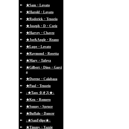
★Sam・Lovato
★Harold・Lovato
★Roderick・Tenorio
★Joseph・D・Coriz
★Harvey・Chavez
★Joe&Angle・Reano
★Lupe・Lovato
★Raymond・Rosetta
★Mary・Tafoya
★Gilbert・Dino・Garci
a
★Dorene・Calabaza
★Paul・Tenorio
↓★Taos タオス★↓
★Ken・Romero
★Sonny・Spruce
★Buffalo・Dancer
↓★SanFelipe★↓
★Timmy・Yazzie