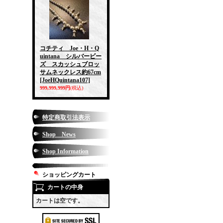
コチティ Joe・H・Q
uintana シルバービー
ズ スカッシュブロッ
サムネックレス約67cm
[JoeHQuintana107]
999,999,999円
(税込)
特定商取引法表示
Shop News
Shop Information
ショッピングカート
カートの中身
カートは空です。