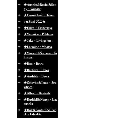
★Anselm&Rosita&Son
ny・Wallace
★Carmichael・Haloo
↓★Zuni ズニ★↓
★Edith・Tsabetsaye
★Veronica・Poblano
★Jake・Livingston
★Lorraine・Waatsa
★Vincent&Soccoro・Jo
hnson
★Don・Dewa
★Barbara・Dewa
★Andrick・Dewa
★Octavius&Irma・Seo
wtewa
★Albert・Banteah
★Ruddell&Nancy・Lac
onsello
★Dale&Sanford&Derri
ck・Edaakie