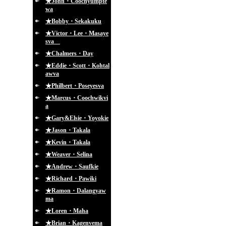
★John・Coochyumpte
wa
★Bobby・Sekakuku
★Victor・Lee・Masaye
sva
★Chalmers・Day
★Eddie・Scott・Kohtal
awva
★Philbert・Poseyesva
★Marcus・Coochwikvi
a
★Gary&Elsie・Yoyokie
★Jason・Takala
★Kevin・Takala
★Weaver・Selina
★Andrew・Saufkie
★Richard・Pawiki
★Ramon・Dalangyaw
ma
★Loren・Maha
★Brian・Kagenvema