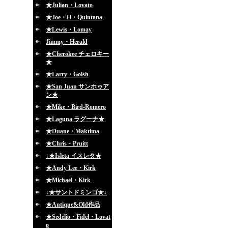
★Julian・Lovato
★Joe・H・Quintana
★Lewis・Lomay
Jimmy・Herald
★Cherokee チェロキー
★
★Larry・Golsh
★San Juan サンホゥア
ン★
★Mike・Bird-Romero
★Laguna ラグーナ★
★Duane・Maktima
★Chris・Pruitt
↓★Isleta イスレタ★
★Andy Lee・Kirk
★Michael・Kirk
↓★サントドミンゴ★↓
★Antique&Old作品
★Sedelio・Fidel・Lovat
o