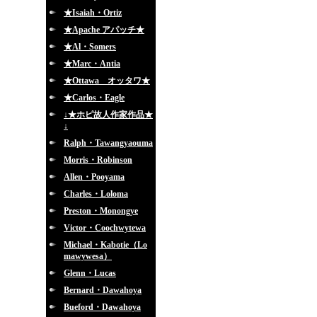
★Isaiah・Ortiz
★Apache アパッチ★
★Al・Somers
★Marc・Antia
★Ottawa オッタワ★
★Carlos・Eagle
↓★ホピ故人作家作品★
↓
Ralph・Tawangyaouma
Morris・Robinson
Allen・Pooyama
Charles・Loloma
Preston・Monongye
Victor・Coochwytewa
Michael・Kabotie（Lo
mawywesa）
Glenn・Lucas
Bernard・Dawahoya
Bueford・Dawahoya