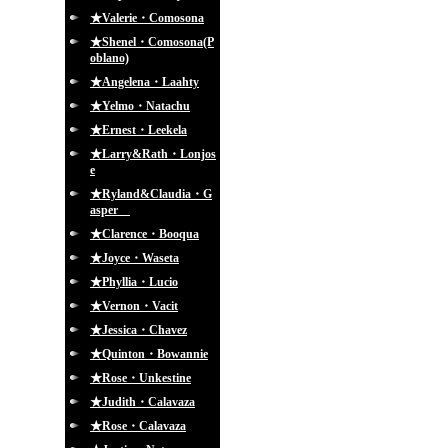
★Valerie・Comosona
★Shenel・Comosona(P
oblano)
★Angelena・Laahty
★Yelmo・Natachu
★Ernest・Leekela
★Larry&Rath・Lonjos
e
★Ryland&Claudia・G
asper
★Clarence・Booqua
★Joyce・Waseta
★Phyllia・Lucio
★Vernon・Vacit
★Jessica・Chavez
★Quinton・Bowannie
★Rose・Unkestine
★Judith・Calavaza
★Rose・Calavaza