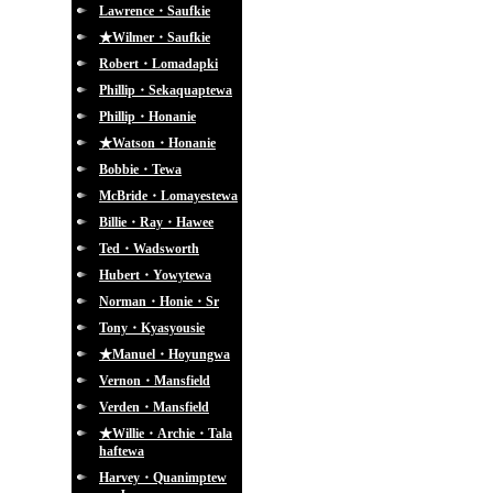
Lawrence・Saufkie
★Wilmer・Saufkie
Robert・Lomadapki
Phillip・Sekaquaptewa
Phillip・Honanie
★Watson・Honanie
Bobbie・Tewa
McBride・Lomayestewa
Billie・Ray・Hawee
Ted・Wadsworth
Hubert・Yowytewa
Norman・Honie・Sr
Tony・Kyasyousie
★Manuel・Hoyungwa
Vernon・Mansfield
Verden・Mansfield
★Willie・Archie・Tala
haftewa
Harvey・Quanimptew