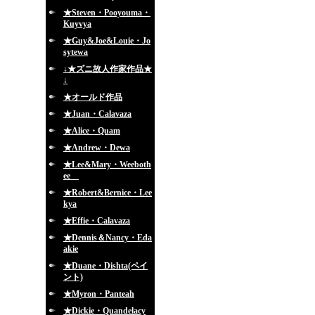
★Steven・Pooyouma・
Kuyvya
★Guy&Joe&Louie・Jo
sytewa
↓★ズニ故人作家作品★
↓
★オールド作品
★Juan・Calavaza
★Alice・Quam
★Andrew・Dewa
★Lee&Mary・Weeboth
ee
★Robert&Bernice・Lee
kya
★Effie・Calavaza
★Dennis＆Nancy・Eda
akie
★Duane・Dishta(ペイ
ント)
★Myron・Panteah
★Dickie・Quandelacy