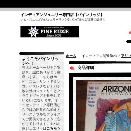
インディアンジュエリー専門店【パインリッジ】
ホピ・ズニなどのジュエリーリングやバングルなど圧巻の品揃え
ホーム
｜ インディアン関連Book >
アリ
ようこそパインリッ
ジへ！
当店ホームページをご覧
商品詳細
頂き、誠にありがとう御
座います。こちらはホ
ピ、ズニ、サントドミン
ゴ、イスレタなどナバホ
族以外のジュエリーとク
ラフトグッズを販売して
いるHPになります。オ
ーセンティック専門店な
らではの圧巻の品揃えと
リーズナブルなプライス
でご提供できるように心
がけております。ナバホ
族ジュエリーは
こちら
を