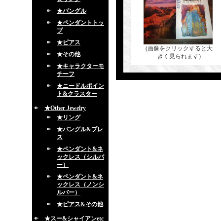
★バングル
★ペンダントトッ
プ
★ピアス
(画像をクリックすると大
★その他
きく見られます)
★キャラクターモ
チーフ
★ニードルポイン
ト&クラスター
★Other Jewelry
★リング
★バングル&ブレ
ス
★ペンダント&ネ
ックレス（シルバ
ー）
★ペンダント&ネ
ックレス（ノンシ
ルバー）
★ピアス&その他
★スー&シャイアンetc