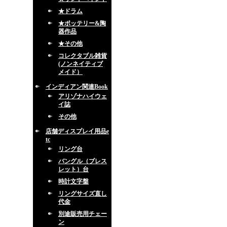
★ドラム
★ポッテリー&陶
器作品
★その他
コレクタブル雑貨
(ノンネイティブ
メイド）
インディアン関連Book
アリゾナハイウェ
イ誌
その他
店舗ディスプレイ用品e
tc
リング台
バングル（ブレス
レット）台
時計文字盤
リングサイズ直し
代金
別途販売用チェー
ン