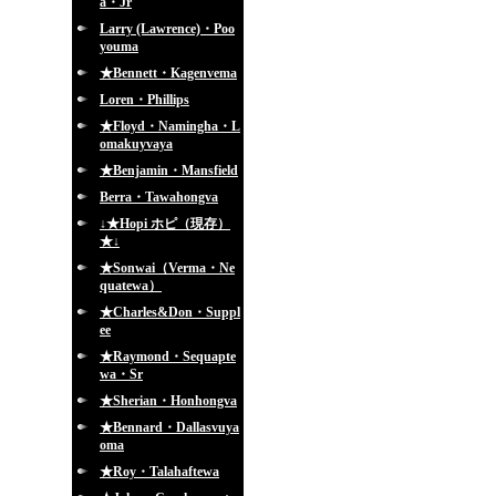
a・Jr
Larry (Lawrence)・Poo
youma
★Bennett・Kagenvema
Loren・Phillips
★Floyd・Namingha・L
omakuyvaya
★Benjamin・Mansfield
Berra・Tawahongva
↓★Hopi ホピ（現存）
★↓
★Sonwai（Verma・Ne
quatewa）
★Charles&Don・Suppl
ee
★Raymond・Sequapte
wa・Sr
★Sherian・Honhongva
★Bennard・Dallasvuya
oma
★Roy・Talahaftewa