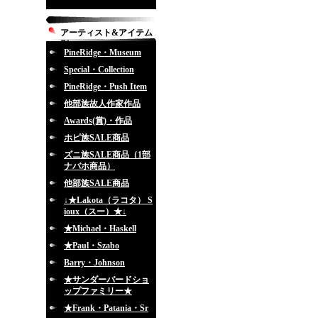
アーティスト&アイテム
別
PineRidge・Museum
Special・Collection
PineRidge・Push Item
他部族故人作家作品
Awards(賞)・作品
ホピ族SALE商品
ズニ族SALE商品（1部
ナバホ商品）
他部族SALE商品
↓★Lakota（ラコタ） S
ioux（スー）★↓
★Michael・Haskell
★Paul・Szabo
Barry・Johnson
★サンダーバードショ
ップファミリー★
★Frank・Patania・Sr