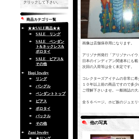
クリックして下さい。
商品カテゴリ一覧
★★SALE商品★★
SALE リング
SALE ペンダン
画像は店舗保存用になります。
ト&ネックレス&
ボロタイ
アリゾナ州発行「アリゾナハイウ
SALE ピアス&
日本のインディアン関連本にも載
その他
次回の入荷等は全く未定です。
Hopi Jewelry
コレクターズアイテムの非常に希
リング
１０年以上前の商品ですので多少
バングル
ご理解下さいませ。一般雑誌の大
ペンダントトップ
ピアス
全５６ページ。ホピ族のジュエリ
ボロタイ
バックル
他の写真
その他
Zuni Jewelry
★リング