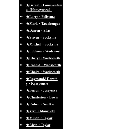
★Gerald・Lomaventem
a（Honwytewa）
★Larry・Polivema
★Mark・Tawahongva
★Darren・Silas
★Steven・Sockyma
★Mitchell・Sockyma
★Eddison・Wadsworth
★Cheryl・Wadsworth
★Ronald・Wadsworth
★Chales・Wadsworth
★Raymond&Doroth
y・Kyasyousie
★Ferron・Joseyesva
★Charleston・Lewis
★Ruben・Saufkie
★Vern・Mansfield
★Milson・Taylor
★Alvin・Taylor