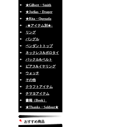
★Gilbert・Smith
★Joelias・Draper
★Rita・Quezada
↓★アイテム別★↓
リング
バングル
ペンダントトップ
ネックレス&ボロタイ
バックル&ベルト
ピアス&イヤリング
ウォッチ
その他
クラフトアイテム
チマヨアイテム
書籍（Book）
★Thanks・Soldout★
おすすめ商品