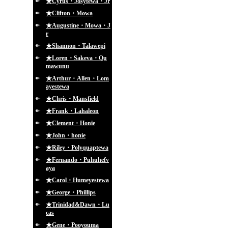
★Cyrus・Josytewa・Jr
★Clifton・Mowa
★Augustine・Mowa・J
r
★Shannon・Talawepi
★Loren・Sakeva・Qu
mawunu
★Arthur・Allen・Lom
ayestewa
★Chris・Mansfield
★Frank・Lahaleon
★Clement・Honie
★John・honie
★Riley・Polyquaptewa
★Fernando・Puhuhefv
aya
★Carol・Humeyestewa
★George・Phillips
★Trinidad&Dawn・Lu
cas
★Gene・Pooyouma