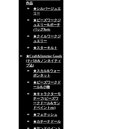
作品
★シルバージュエ
リー
★ビーズワークジ
ュエリー&ポーチ
バッグ&etc
★クイルワークジ
ュエリー
★スターキルト
★Craft&Interior Goods
(ナバホ&ノンネイティ
ブ込)
★スカル&ウォー
ボンネット
★ビーズワークド
ール&小物
★キャラクターモ
チーフ(ビーズワ
ークドール&サン
ドペイントetc)
★フェテッシュ
★カチーナドール
★サンドペイント