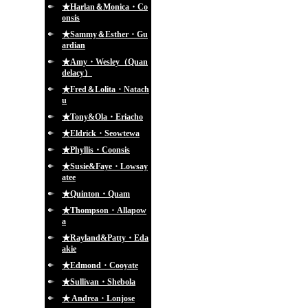
★Harlan＆Monica・Co
onsis
★Sammy＆Esther・Gu
ardian
★Amy・Wesley（Quan
delacy）
★Fred＆Lolita・Natach
u
★Tony&Ola・Eriacho
★Eldrick・Seowtewa
★Phyllis・Coonsis
★Susie&Faye・Lowsay
atee
★Quinton・Quam
★Thompson・Allapow
a
★Rayland&Patty・Eda
akie
★Edmond・Cooyate
★Sullivan・Shebola
★ Andrea・Lonjose