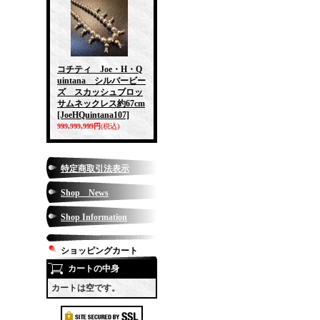
コチティ Joe・H・Q
uintana シルバービー
ズ スカッシュブロッ
サムネックレス約67cm
[JoeHQuintana107]
999,999,999円
(税込)
特定商取引法表示
Shop News
Shop Information
ショッピングカート
カートの中身
カートは空です。