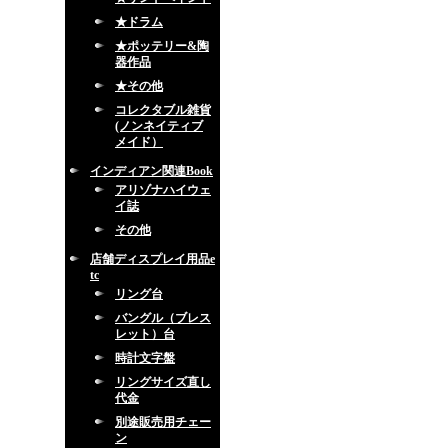
★ドラム
★ポッテリー&陶
器作品
★その他
コレクタブル雑貨
(ノンネイティブ
メイド）
インディアン関連Book
アリゾナハイウェ
イ誌
その他
店舗ディスプレイ用品e
tc
リング台
バングル（ブレス
レット）台
時計文字盤
リングサイズ直し
代金
別途販売用チェー
ン