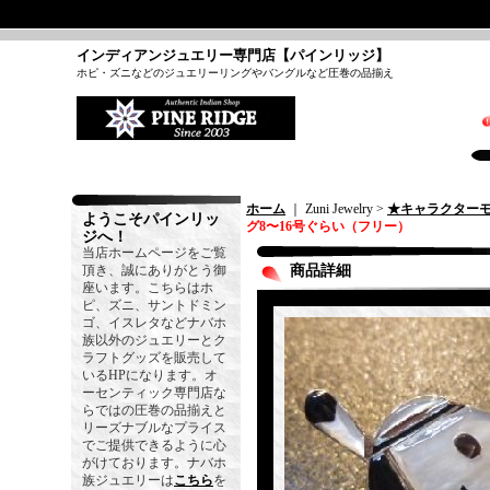
インディアンジュエリー専門店【パインリッジ】
ホピ・ズニなどのジュエリーリングやバングルなど圧巻の品揃え
ホーム
｜ Zuni Jewelry >
★キャラクター
ようこそパインリッ
グ8〜16号ぐらい（フリー）
ジへ！
当店ホームページをご覧
頂き、誠にありがとう御
商品詳細
座います。こちらはホ
ピ、ズニ、サントドミン
ゴ、イスレタなどナバホ
族以外のジュエリーとク
ラフトグッズを販売して
いるHPになります。オ
ーセンティック専門店な
らではの圧巻の品揃えと
リーズナブルなプライス
でご提供できるように心
がけております。ナバホ
族ジュエリーは
こちら
を