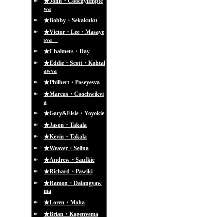
★John・Coochyumpte
wa
★Bobby・Sekakuku
★Victor・Lee・Masaye
sva
★Chalmers・Day
★Eddie・Scott・Kohtal
awva
★Philbert・Poseyesva
★Marcus・Coochwikvi
a
★Gary&Elsie・Yoyokie
★Jason・Takala
★Kevin・Takala
★Weaver・Selina
★Andrew・Saufkie
★Richard・Pawiki
★Ramon・Dalangyaw
ma
★Loren・Maha
★Brian・Kagenvema