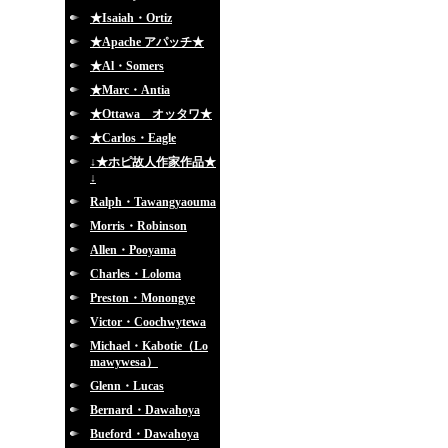
★Isaiah・Ortiz
★Apache アパッチ★
★Al・Somers
★Marc・Antia
★Ottawa オッタワ★
★Carlos・Eagle
↓★ホピ故人作家作品★
↓
Ralph・Tawangyaouma
Morris・Robinson
Allen・Pooyama
Charles・Loloma
Preston・Monongye
Victor・Coochwytewa
Michael・Kabotie（Lo
mawywesa）
Glenn・Lucas
Bernard・Dawahoya
Bueford・Dawahoya