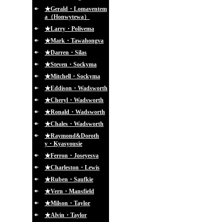
★Gerald・Lomaventem
a（Honwytewa）
★Larry・Polivema
★Mark・Tawahongva
★Darren・Silas
★Steven・Sockyma
★Mitchell・Sockyma
★Eddison・Wadsworth
★Cheryl・Wadsworth
★Ronald・Wadsworth
★Chales・Wadsworth
★Raymond&Doroth
y・Kyasyousie
★Ferron・Joseyesva
★Charleston・Lewis
★Ruben・Saufkie
★Vern・Mansfield
★Milson・Taylor
★Alvin・Taylor