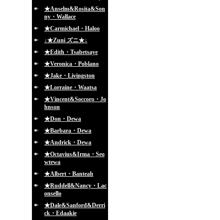
★Anselm&Rosita&Son
ny・Wallace
★Carmichael・Haloo
↓★Zuni ズニ★↓
★Edith・Tsabetsaye
★Veronica・Poblano
★Jake・Livingston
★Lorraine・Waatsa
★Vincent&Soccoro・Jo
hnson
★Don・Dewa
★Barbara・Dewa
★Andrick・Dewa
★Octavius&Irma・Seo
wtewa
★Albert・Banteah
★Ruddell&Nancy・Lac
onsello
★Dale&Sanford&Derri
ck・Edaakie