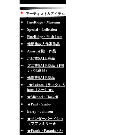
アーティスト&アイテム
別
PineRidge・Museum
Special・Collection
PineRidge・Push Item
他部族故人作家作品
Awards(賞)・作品
ホピ族SALE商品
ズニ族SALE商品（1部
ナバホ商品）
他部族SALE商品
↓★Lakota（ラコタ） S
ioux（スー）★↓
★Michael・Haskell
★Paul・Szabo
Barry・Johnson
★サンダーバードショ
ップファミリー★
★Frank・Patania・Sr