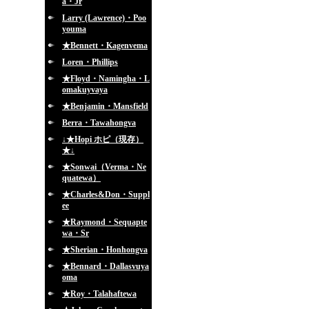
a・Jr
Larry (Lawrence)・Poo
youma
★Bennett・Kagenvema
Loren・Phillips
★Floyd・Namingha・L
omakuyvaya
★Benjamin・Mansfield
Berra・Tawahongva
↓★Hopi ホピ（現存）
★↓
★Sonwai（Verma・Ne
quatewa）
★Charles&Don・Suppl
ee
★Raymond・Sequapte
wa・Sr
★Sherian・Honhongva
★Bennard・Dallasvuya
oma
★Roy・Talahaftewa