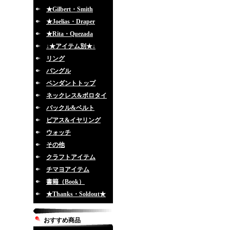
★Gilbert・Smith
★Joelias・Draper
★Rita・Quezada
↓★アイテム別★↓
リング
バングル
ペンダントトップ
ネックレス&ボロタイ
バックル&ベルト
ピアス&イヤリング
ウォッチ
その他
クラフトアイテム
チマヨアイテム
書籍（Book）
★Thanks・Soldout★
おすすめ商品