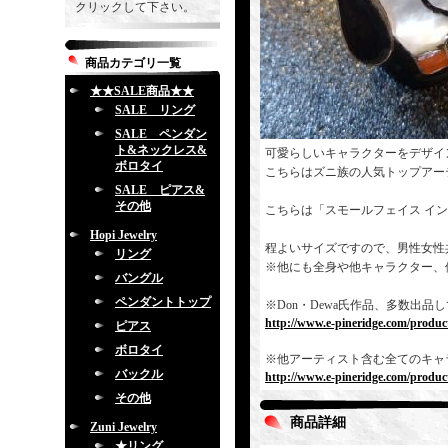
クリックして下さい。
商品カテゴリ一覧
★★SALE商品★★
SALE リング
SALE ペンダン
ト&ネックレス&
可愛らしいキャラクターをデザイ
ボロタイ
こちらはズニ族の人気トップアー
SALE ピアス&
その他
こちらは「スモールフェイス イ
Hopi Jewelry
程よいサイズですので、男性女性
リング
※他にも全身や他キャラクター、
バングル
ペンダントトップ
※Don・Dewa氏作品、多数出
http://www.e-pineridge.com/produc
ピアス
ボロタイ
※他アーティスト含む全てのキャ
バックル
http://www.e-pineridge.com/product
その他
商品詳細
Zuni Jewelry
★リング