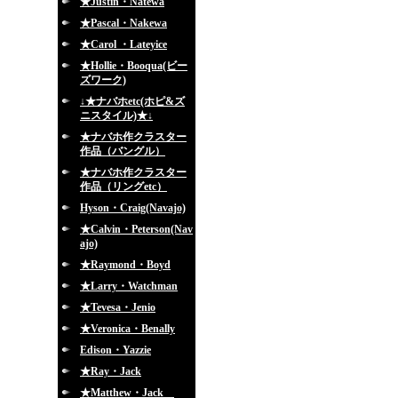
★Justin・Natewa
★Pascal・Nakewa
★Carol ・Lateyice
★Hollie・Booqua(ビー
ズワーク)
↓★ナバホetc(ホピ&ズ
ニスタイル)★↓
★ナバホ作クラスター
作品（バングル）
★ナバホ作クラスター
作品（リングetc）
Hyson・Craig(Navajo)
★Calvin・Peterson(Nav
ajo)
★Raymond・Boyd
★Larry・Watchman
★Tevesa・Jenio
★Veronica・Benally
Edison・Yazzie
★Ray・Jack
★Matthew・Jack