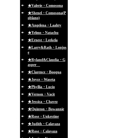
★Valerie・Comosona
★Shenel・Comosona(P
oblano)
★Angelena・Laahty
★Yelmo・Natachu
★Ernest・Leekela
★Larry&Rath・Lonjos
e
★Ryland&Claudia・G
asper
★Clarence・Booqua
★Joyce・Waseta
★Phyllia・Lucio
★Vernon・Vacit
★Jessica・Chavez
★Quinton・Bowannie
★Rose・Unkestine
★Judith・Calavaza
★Rose・Calavaza