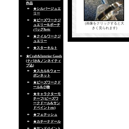
作品
★シルバージュエ
リー
★ビーズワークジ
(画像をクリックすると大
ュエリー&ポーチ
きく見られます)
バッグ&etc
★クイルワークジ
ュエリー
★スターキルト
★Craft&Interior Goods
(ナバホ&ノンネイティ
ブ込)
★スカル&ウォー
ボンネット
★ビーズワークド
ール&小物
★キャラクターモ
チーフ(ビーズワ
ークドール&サン
ドペイントetc)
★フェテッシュ
★カチーナドール
★サンドペイント