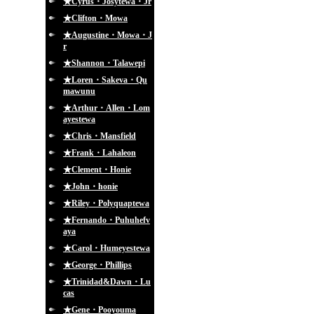
★Cyrus・Josytewa・Jr
★Clifton・Mowa
★Augustine・Mowa・J
r
★Shannon・Talawepi
★Loren・Sakeva・Qu
mawunu
★Arthur・Allen・Lom
ayestewa
★Chris・Mansfield
★Frank・Lahaleon
★Clement・Honie
★John・honie
★Riley・Polyquaptewa
★Fernando・Puhuhefv
aya
★Carol・Humeyestewa
★George・Phillips
★Trinidad&Dawn・Lu
cas
★Gene・Pooyouma