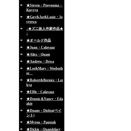
★Steven・Pooyouma・
Kuyvya
★Guy&Joe&Louie・Jo
sytewa
↓★ズニ故人作家作品★
↓
★オールド作品
★Juan・Calavaza
★Alice・Quam
★Andrew・Dewa
★Lee&Mary・Weeboth
ee
★Robert&Bernice・Lee
kya
★Effie・Calavaza
★Dennis＆Nancy・Eda
akie
★Duane・Dishta(ペイ
ント)
★Myron・Panteah
★Dickie・Quandelacy