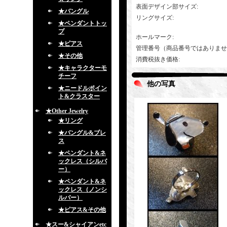
表面デザイン部サイズ
:
★バングル
リングサイズ
:
★ペンダントトッ
プ
ホールマーク
:
★ピアス
管理番号（商品番号ではありませ
★その他
消費税抜き価格
:
★キャラクターモ
チーフ
他の写真
★ニードルポイン
ト&クラスター
★Other Jewelry
★リング
★バングル&ブレ
ス
★ペンダント&ネ
ックレス（シルバ
ー）
★ペンダント&ネ
ックレス（ノンシ
ルバー）
★ピアス&その他
★スー&シャイアンetc