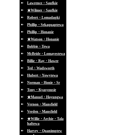
Lawrence・Saufkie
★Wilmer・Saufkie
Robert・Lomadapki
Phillip・Sekaquaptewa
Phillip・Honanie
★Watson・Honanie
Bobbie・Tewa
McBride・Lomayestewa
Billie・Ray・Hawee
Ted・Wadsworth
Hubert・Yowytewa
Norman・Honie・Sr
Tony・Kyasyousie
★Manuel・Hoyungwa
Vernon・Mansfield
Verden・Mansfield
★Willie・Archie・Tala
haftewa
Harvey・Quanimptew