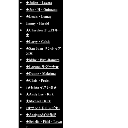
★Julian・Lovato
★Joe・H・Quintana
★Lewis・Lomay
Jimmy・Herald
★Cherokee チェロキー
★
★Larry・Golsh
★San Juan サンホゥア
ン★
★Mike・Bird-Romero
★Laguna ラグーナ★
★Duane・Maktima
★Chris・Pruitt
↓★Isleta イスレタ★
★Andy Lee・Kirk
★Michael・Kirk
↓★サントドミンゴ★↓
★Antique&Old作品
★Sedelio・Fidel・Lovat
o