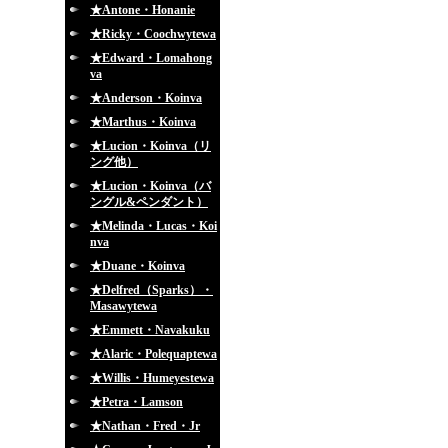
★Antone・Honanie
★Ricky・Coochwytewa
★Edward・Lomahong
va
★Anderson・Koinva
★Marthus・Koinva
★Lucion・Koinva（リ
ング他）
★Lucion・Koinva（バ
ングル&ペンダント）
★Melinda・Lucas・Koi
nva
★Duane・Koinva
★Delfred（Sparks）・
Masawytewa
★Emmett・Navakuku
★Alaric・Polequaptewa
★Willis・Humeyestewa
★Petra・Lamson
★Nathan・Fred・Jr