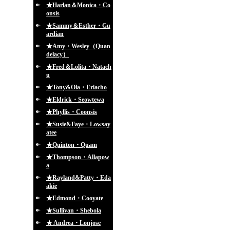
★Harlan＆Monica・Co
onsis
★Sammy＆Esther・Gu
ardian
★Amy・Wesley（Quan
delacy）
★Fred＆Lolita・Natach
u
★Tony&Ola・Eriacho
★Eldrick・Seowtewa
★Phyllis・Coonsis
★Susie&Faye・Lowsay
atee
★Quinton・Quam
★Thompson・Allapow
a
★Rayland&Patty・Eda
akie
★Edmond・Cooyate
★Sullivan・Shebola
★ Andrea・Lonjose