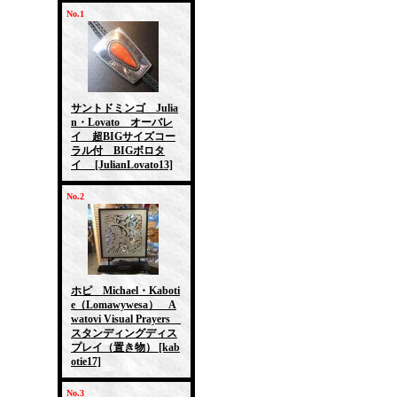
No.1
サントドミンゴ Julia
n・Lovato オーバレ
イ 超BIGサイズコー
ラル付 BIGボロタ
イ
[JulianLovato13]
No.2
ホピ Michael・Kaboti
e（Lomawywesa） A
watovi Visual Prayers
スタンディングディス
プレイ（置き物）
[kab
otie17]
No.3