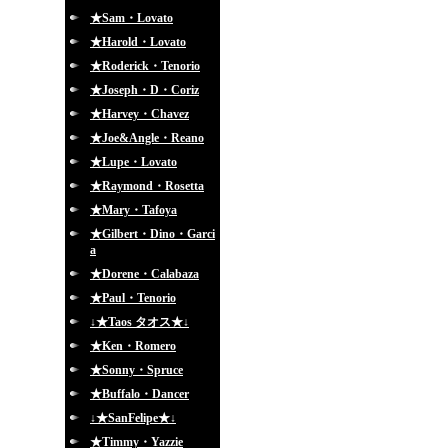
★Sam・Lovato
★Harold・Lovato
★Roderick・Tenorio
★Joseph・D・Coriz
★Harvey・Chavez
★Joe&Angle・Reano
★Lupe・Lovato
★Raymond・Rosetta
★Mary・Tafoya
★Gilbert・Dino・Garci
a
★Dorene・Calabaza
★Paul・Tenorio
↓★Taos タオス★↓
★Ken・Romero
★Sonny・Spruce
★Buffalo・Dancer
↓★SanFelipe★↓
★Timmy・Yazzie