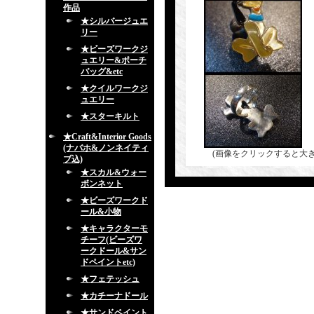
作品
★シルバージュエ
リー
★ビーズワークジ
ュエリー&ポーチ
バッグ&etc
★クイルワークジ
ュエリー
★スターキルト
★Craft&Interior Goods
(ナバホ&ノンネイティ
(画像をクリックすると大
ブ込)
★スカル&ウォー
ボンネット
★ビーズワークド
ール&小物
★キャラクターモ
チーフ(ビーズワ
ークドール&サン
ドペイントetc)
★フェテッシュ
★カチーナドール
★サンドペイント