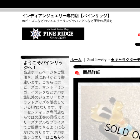
インディアンジュエリー専門店【パインリッジ】
ホピ・ズニなどのジュエリーリングやバングルなど圧巻の品揃え
ホーム
｜ Zuni Jewelry >
★キャラクター
ようこそパインリッ
ジへ！
当店ホームページをご覧
商品詳細
頂き、誠にありがとう御
座います。こちらはホ
ピ、ズニ、サントドミン
ゴ、イスレタなどナバホ
族以外のジュエリーとク
ラフトグッズを販売して
いるHPになります。オ
ーセンティック専門店な
らではの圧巻の品揃えと
リーズナブルなプライス
でご提供できるように心
がけております。ナバホ
族ジュエリーは
こちら
を