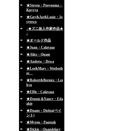
★Steven・Pooyouma・
Kuyvya
★Guy&Joe&Louie・Jo
sytewa
↓★ズニ故人作家作品★
↓
★オールド作品
★Juan・Calavaza
★Alice・Quam
★Andrew・Dewa
★Lee&Mary・Weeboth
ee
★Robert&Bernice・Lee
kya
★Effie・Calavaza
★Dennis＆Nancy・Eda
akie
★Duane・Dishta(ペイ
ント)
★Myron・Panteah
★Dickie・Quandelacy