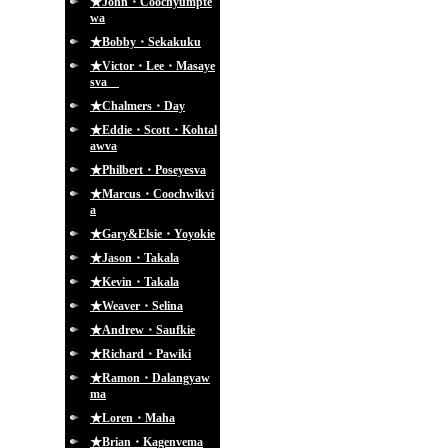
★John・Coochyumpte
wa
★Bobby・Sekakuku
★Victor・Lee・Masaye
sva
★Chalmers・Day
★Eddie・Scott・Kohtal
awva
★Philbert・Poseyesva
★Marcus・Coochwikvi
a
★Gary&Elsie・Yoyokie
★Jason・Takala
★Kevin・Takala
★Weaver・Selina
★Andrew・Saufkie
★Richard・Pawiki
★Ramon・Dalangyaw
ma
★Loren・Maha
★Brian・Kagenvema