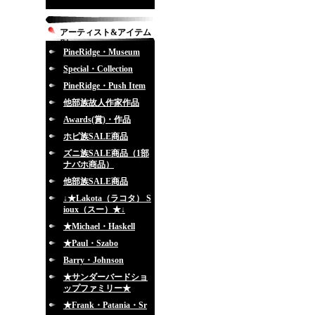
アーティスト&アイテム
別
PineRidge・Museum
Special・Collection
PineRidge・Push Item
他部族故人作家作品
Awards(賞)・作品
ホピ族SALE商品
ズニ族SALE商品（1部
ナバホ商品）
他部族SALE商品
↓★Lakota（ラコタ） S
ioux（スー）★↓
★Michael・Haskell
★Paul・Szabo
Barry・Johnson
★サンダーバードショ
ップファミリー★
★Frank・Patania・Sr