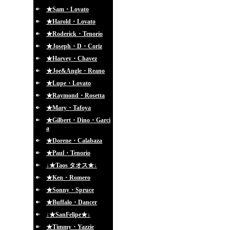
★Sam・Lovato
★Harold・Lovato
★Roderick・Tenorio
★Joseph・D・Coriz
★Harvey・Chavez
★Joe&Angle・Reano
★Lupe・Lovato
★Raymond・Rosetta
★Mary・Tafoya
★Gilbert・Dino・Garci
a
★Dorene・Calabaza
★Paul・Tenorio
↓★Taos タオス★↓
★Ken・Romero
★Sonny・Spruce
★Buffalo・Dancer
↓★SanFelipe★↓
★Timmy・Yazzie