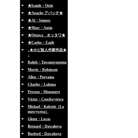
★Isaiah・Ortiz
★Apache アパッチ★
★Al・Somers
★Marc・Antia
★Ottawa オッタワ★
★Carlos・Eagle
↓★ホピ故人作家作品★
↓
Ralph・Tawangyaouma
Morris・Robinson
Allen・Pooyama
Charles・Loloma
Preston・Monongye
Victor・Coochwytewa
Michael・Kabotie（Lo
mawywesa）
Glenn・Lucas
Bernard・Dawahoya
Bueford・Dawahoya