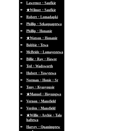
Lawrence・Saufkie
★Wilmer・Saufkie
Robert・Lomadapki
Phillip・Sekaquaptewa
Phillip・Honanie
★Watson・Honanie
Bobbie・Tewa
McBride・Lomayestewa
Billie・Ray・Hawee
Ted・Wadsworth
Hubert・Yowytewa
Norman・Honie・Sr
Tony・Kyasyousie
★Manuel・Hoyungwa
Vernon・Mansfield
Verden・Mansfield
★Willie・Archie・Tala
haftewa
Harvey・Quanimptew