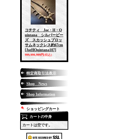
コチティ Joe・H・Q
uintana シルバービー
ズ スカッシュブロッ
サムネックレス約67cm
[JoeHQuintana107]
999,999,999円
(税込)
特定商取引法表示
Shop News
Shop Information
ショッピングカート
カートの中身
カートは空です。