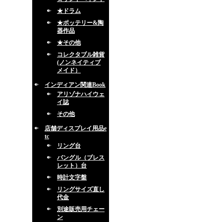
★ドラム
★ポッテリー&陶
器作品
★その他
コレクタブル雑貨
(ノンネイティブ
メイド）
インディアン関連Book
アリゾナハイウェ
イ誌
その他
店舗ディスプレイ用品e
tc
リング台
バングル（ブレス
レット）台
時計文字盤
リングサイズ直し
代金
別途販売用チェー
ン