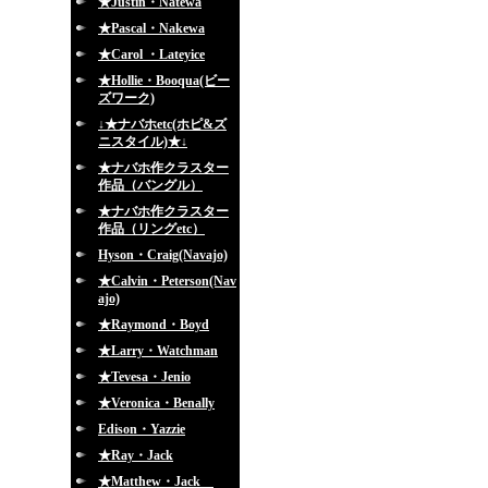
★Justin・Natewa
★Pascal・Nakewa
★Carol ・Lateyice
★Hollie・Booqua(ビー
ズワーク)
↓★ナバホetc(ホピ&ズ
ニスタイル)★↓
★ナバホ作クラスター
作品（バングル）
★ナバホ作クラスター
作品（リングetc）
Hyson・Craig(Navajo)
★Calvin・Peterson(Nav
ajo)
★Raymond・Boyd
★Larry・Watchman
★Tevesa・Jenio
★Veronica・Benally
Edison・Yazzie
★Ray・Jack
★Matthew・Jack