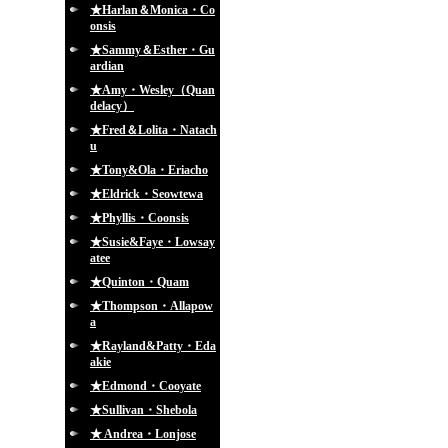
★Harlan＆Monica・Co
onsis
★Sammy＆Esther・Gu
ardian
★Amy・Wesley（Quan
delacy）
★Fred＆Lolita・Natach
u
★Tony&Ola・Eriacho
★Eldrick・Seowtewa
★Phyllis・Coonsis
★Susie&Faye・Lowsay
atee
★Quinton・Quam
★Thompson・Allapow
a
★Rayland&Patty・Eda
akie
★Edmond・Cooyate
★Sullivan・Shebola
★ Andrea・Lonjose