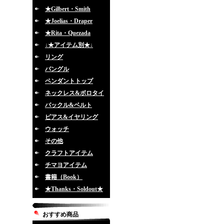
★Gilbert・Smith
★Joelias・Draper
★Rita・Quezada
↓★アイテム別★↓
リング
バングル
ペンダントトップ
ネックレス&ボロタイ
バックル&ベルト
ピアス&イヤリング
ウォッチ
その他
クラフトアイテム
チマヨアイテム
書籍（Book）
★Thanks・Soldout★
おすすめ商品