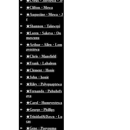
★Cyrus・Josytewa・Jr
★Clifton・Mowa
★Augustine・Mowa・J
r
★Shannon・Talawepi
★Loren・Sakeva・Qu
mawunu
★Arthur・Allen・Lom
ayestewa
★Chris・Mansfield
★Frank・Lahaleon
★Clement・Honie
★John・honie
★Riley・Polyquaptewa
★Fernando・Puhuhefv
aya
★Carol・Humeyestewa
★George・Phillips
★Trinidad&Dawn・Lu
cas
★Gene・Pooyouma