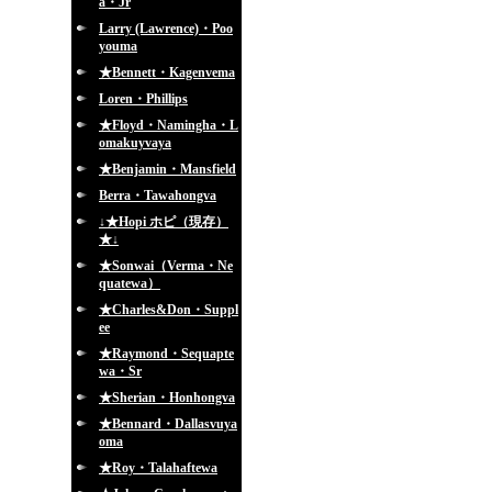
a・Jr
Larry (Lawrence)・Poo
youma
★Bennett・Kagenvema
Loren・Phillips
★Floyd・Namingha・L
omakuyvaya
★Benjamin・Mansfield
Berra・Tawahongva
↓★Hopi ホピ（現存）
★↓
★Sonwai（Verma・Ne
quatewa）
★Charles&Don・Suppl
ee
★Raymond・Sequapte
wa・Sr
★Sherian・Honhongva
★Bennard・Dallasvuya
oma
★Roy・Talahaftewa