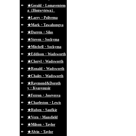
★Gerald・Lomaventem
a（Honwytewa）
★Larry・Polivema
★Mark・Tawahongva
★Darren・Silas
★Steven・Sockyma
★Mitchell・Sockyma
★Eddison・Wadsworth
★Cheryl・Wadsworth
★Ronald・Wadsworth
★Chales・Wadsworth
★Raymond&Doroth
y・Kyasyousie
★Ferron・Joseyesva
★Charleston・Lewis
★Ruben・Saufkie
★Vern・Mansfield
★Milson・Taylor
★Alvin・Taylor