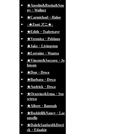
★Anselm&Rosita&Son
ny・Wallace
★Carmichael・Haloo
↓★Zuni ズニ★↓
★Edith・Tsabetsaye
★Veronica・Poblano
★Jake・Livingston
★Lorraine・Waatsa
★Vincent&Soccoro・Jo
hnson
★Don・Dewa
★Barbara・Dewa
★Andrick・Dewa
★Octavius&Irma・Seo
wtewa
★Albert・Banteah
★Ruddell&Nancy・Lac
onsello
★Dale&Sanford&Derri
ck・Edaakie