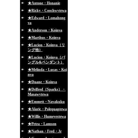
★Antone・Honanie
★Ricky・Coochwytewa
★Edward・Lomahong
va
★Anderson・Koinva
★Marthus・Koinva
★Lucion・Koinva（リ
ング他）
★Lucion・Koinva（バ
ングル&ペンダント）
★Melinda・Lucas・Koi
nva
★Duane・Koinva
★Delfred（Sparks）・
Masawytewa
★Emmett・Navakuku
★Alaric・Polequaptewa
★Willis・Humeyestewa
★Petra・Lamson
★Nathan・Fred・Jr