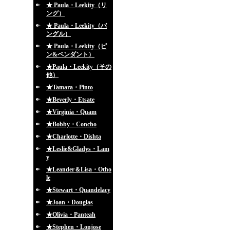
★ Paula・Leekity（リ
ング）
★ Paula・Leekity（バ
ングル）
★ Paula・Leekity（ピ
ン&ペンダント）
★Paula・Leekity（その
他）
★Tamara・Pinto
★Beverly・Etsate
★Virginia・Quam
★Bobby・Concho
★Charlotte・Dishta
★Leslie&Gladys・Lam
y
★Leander＆Lisa・Otho
le
★Stewart・Quandelacy
★Joan・Douglas
★Olivia・Panteah
★Stephen・Lonjose