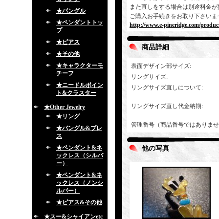
また直しをする場合は別途料金が
★バングル
ご購入お手続きをお取り下さいま
★ペンダントトッ
http://www.e-pineridge.com/produc
プ
★ピアス
商品詳細
★その他
★キャラクターモ
表面デザイン部サイズ
:
チーフ
リングサイズ
:
★ニードルポイン
リングサイズ直しについて
:
ト&クラスター
リングサイズ直し代金納期
:
★Other Jewelry
★リング
管理番号（商品番号ではありませ
★バングル&ブレ
ス
★ペンダント&ネ
他の写真
ックレス（シルバ
ー）
★ペンダント&ネ
ックレス（ノンシ
ルバー）
★ピアス&その他
★スー&シャイアンetc