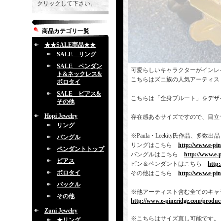
クリックして下さい。
商品カテゴリ一覧
★★SALE商品★★
SALE リング
SALE ペンダン
可愛らしいキャラクターがインレ
ト&ネックレス&
こちらはズニ族の人気アーティス
ボロタイ
SALE ピアス&
こちらは「全身プルート」をデザ
その他
Hopi Jewelry
存在感あるサイズですので、目立
リング
※Paula・Leekity氏作品
バングル
リングはこちら
http://www.e-pi
ペンダントトップ
バングルはこちら
http://www.e-
ピアス
ピン＆ペンダントはこちら
http
ボロタイ
その他はこちら
http://www.e-pi
バックル
※他アーティスト含む全てのキャ
その他
http://www.e-pineridge.com/product
Zuni Jewelry
※こちらはサイズ直し可能です。
★リング