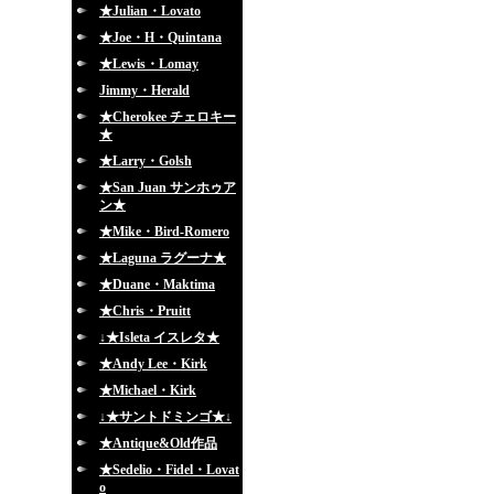
★Julian・Lovato
★Joe・H・Quintana
★Lewis・Lomay
Jimmy・Herald
★Cherokee チェロキー
★
★Larry・Golsh
★San Juan サンホゥア
ン★
★Mike・Bird-Romero
★Laguna ラグーナ★
★Duane・Maktima
★Chris・Pruitt
↓★Isleta イスレタ★
★Andy Lee・Kirk
★Michael・Kirk
↓★サントドミンゴ★↓
★Antique&Old作品
★Sedelio・Fidel・Lovat
o