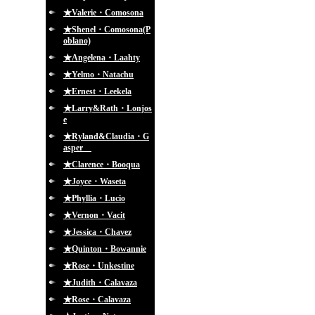
★Valerie・Comosona
★Shenel・Comosona(P
oblano)
★Angelena・Laahty
★Yelmo・Natachu
★Ernest・Leekela
★Larry&Rath・Lonjos
e
★Ryland&Claudia・G
asper
★Clarence・Booqua
★Joyce・Waseta
★Phyllia・Lucio
★Vernon・Vacit
★Jessica・Chavez
★Quinton・Bowannie
★Rose・Unkestine
★Judith・Calavaza
★Rose・Calavaza