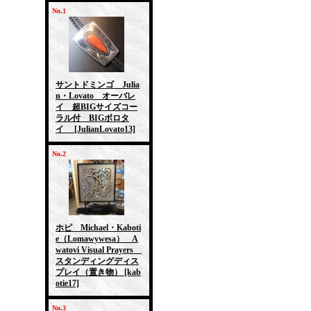
No.1
サントドミンゴ Julia
n・Lovato オーバレ
イ 超BIGサイズコー
ラル付 BIGボロタ
イ
[JulianLovato13]
No.2
ホピ Michael・Kaboti
e（Lomawywesa） A
watovi Visual Prayers
スタンディングディス
プレイ（置き物）
[kab
otie17]
No.3