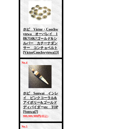
ホピ Victor・Coochw
ytewa オーバレイ 1
8K?14K?ゴールド&シ
ルバー カチーナダン
サー コンチョベルト
[VictorCoochwytewa13]
No.4
ホピ Sonwai インレ
イ ピンクコーラル&
アイボリー&ゴールド
ディバイダーetc TOP
[Sonwai7]
999,999,999円
(税込)
No.5