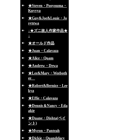
★Steven・Pooyouma・
Kuyvya
★Guy&Joe&Louie・Jo
sytewa
↓★ズニ故人作家作品★
↓
★オールド作品
★Juan・Calavaza
★Alice・Quam
★Andrew・Dewa
★Lee&Mary・Weeboth
ee
★Robert&Bernice・Lee
kya
★Effie・Calavaza
★Dennis＆Nancy・Eda
akie
★Duane・Dishta(ペイ
ント)
★Myron・Panteah
★Dickie・Quandelacy