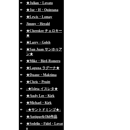
★Julian・Lovato
★Joe・H・Quintana
★Lewis・Lomay
Jimmy・Herald
★Cherokee チェロキー
★
★Larry・Golsh
★San Juan サンホゥア
ン★
★Mike・Bird-Romero
★Laguna ラグーナ★
★Duane・Maktima
★Chris・Pruitt
↓★Isleta イスレタ★
★Andy Lee・Kirk
★Michael・Kirk
↓★サントドミンゴ★↓
★Antique&Old作品
★Sedelio・Fidel・Lovat
o