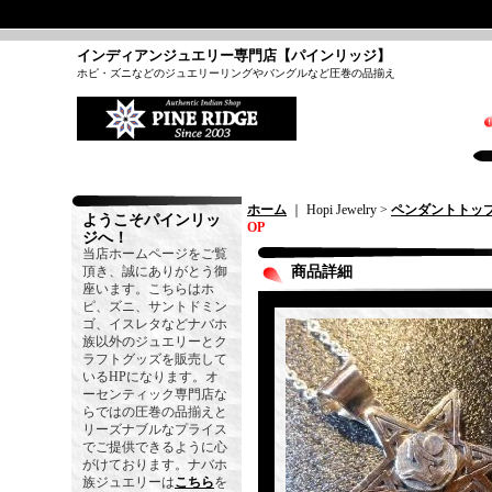
インディアンジュエリー専門店【パインリッジ】
ホピ・ズニなどのジュエリーリングやバングルなど圧巻の品揃え
ホーム
｜ Hopi Jewelry >
ペンダントトッ
ようこそパインリッ
OP
ジへ！
当店ホームページをご覧
頂き、誠にありがとう御
商品詳細
座います。こちらはホ
ピ、ズニ、サントドミン
ゴ、イスレタなどナバホ
族以外のジュエリーとク
ラフトグッズを販売して
いるHPになります。オ
ーセンティック専門店な
らではの圧巻の品揃えと
リーズナブルなプライス
でご提供できるように心
がけております。ナバホ
族ジュエリーは
こちら
を