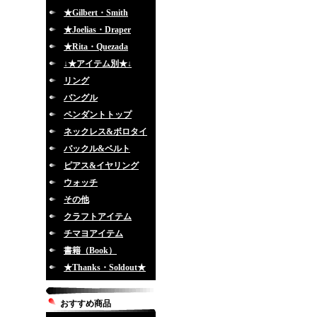
★Gilbert・Smith
★Joelias・Draper
★Rita・Quezada
↓★アイテム別★↓
リング
バングル
ペンダントトップ
ネックレス&ボロタイ
バックル&ベルト
ピアス&イヤリング
ウォッチ
その他
クラフトアイテム
チマヨアイテム
書籍（Book）
★Thanks・Soldout★
おすすめ商品