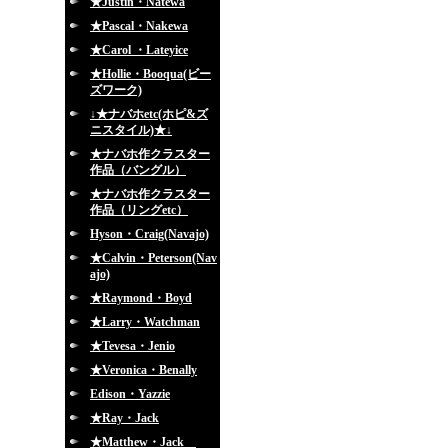
★Justin・Natewa
★Pascal・Nakewa
★Carol ・Lateyice
★Hollie・Booqua(ビー
ズワーク)
↓★ナバホetc(ホピ&ズ
ニスタイル)★↓
★ナバホ作クラスター
作品（バングル）
★ナバホ作クラスター
作品（リングetc）
Hyson・Craig(Navajo)
★Calvin・Peterson(Nav
ajo)
★Raymond・Boyd
★Larry・Watchman
★Tevesa・Jenio
★Veronica・Benally
Edison・Yazzie
★Ray・Jack
★Matthew・Jack