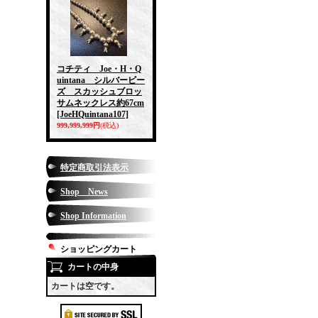
コチティ Joe・H・Q
uintana シルバービー
ズ スカッシュブロッ
サムネックレス約67cm
[JoeHQuintana107]
999,999,999円
(税込)
特定商取引法表示
Shop News
Shop Information
ショッピングカート
カートの中身
カートは空です。