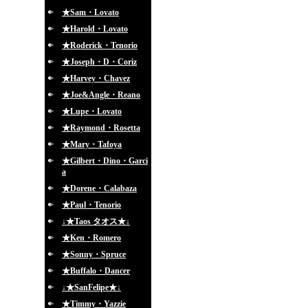
★Sam・Lovato
★Harold・Lovato
★Roderick・Tenorio
★Joseph・D・Coriz
★Harvey・Chavez
★Joe&Angle・Reano
★Lupe・Lovato
★Raymond・Rosetta
★Mary・Tafoya
★Gilbert・Dino・Garci
a
★Dorene・Calabaza
★Paul・Tenorio
↓★Taos タオス★↓
★Ken・Romero
★Sonny・Spruce
★Buffalo・Dancer
↓★SanFelipe★↓
★Timmy・Yazzie