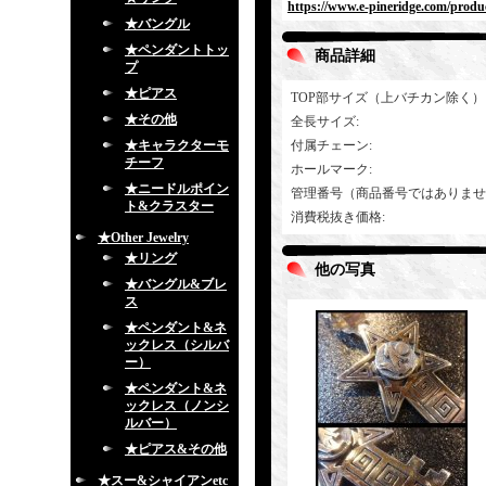
https://www.e-pineridge.com/produc
★バングル
★ペンダントトッ
商品詳細
プ
★ピアス
TOP部サイズ（上バチカン除く）
★その他
全長サイズ
:
★キャラクターモ
付属チェーン
:
チーフ
ホールマーク
:
★ニードルポイン
管理番号（商品番号ではありませ
ト&クラスター
消費税抜き価格
:
★Other Jewelry
★リング
他の写真
★バングル&ブレ
ス
★ペンダント&ネ
ックレス（シルバ
ー）
★ペンダント&ネ
ックレス（ノンシ
ルバー）
★ピアス&その他
★スー&シャイアンetc