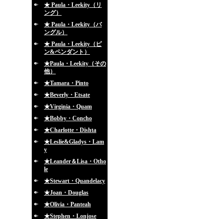
★ Paula・Leekity（リ
ング）
★ Paula・Leekity（バ
ングル）
★ Paula・Leekity（ピ
ン&ペンダント）
★Paula・Leekity（その
他）
★Tamara・Pinto
★Beverly・Etsate
★Virginia・Quam
★Bobby・Concho
★Charlotte・Dishta
★Leslie&Gladys・Lam
y
★Leander＆Lisa・Otho
le
★Stewart・Quandelacy
★Joan・Douglas
★Olivia・Panteah
★Stephen・Lonjose