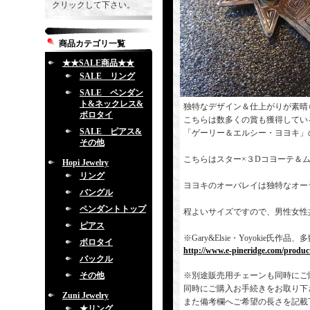
クリックして下さい。
商品カテゴリ一覧
★★SALE商品★★
SALE リング
SALE ペンダン
ト&ネックレス&
独特なデザイン＆仕上がりが素晴
ボロタイ
こちらは数多くの賞も獲得してい
SALE ピアス&
「ゲーリー＆エルシー・ヨヨキ」
その他
こちらはスター×３Dコヨーテ＆
Hopi Jewelry
リング
ヨヨキのオーバレイは独特なオー
バングル
ペンダントトップ
程よいサイズですので、男性女性
ピアス
※Gary&Elsie・Yoyoki
ボロタイ
http://www.e-pineridge.com/produc
バックル
その他
※別途販売用チェーンも同時にご
同時にご購入お手続きをお取り下
Zuni Jewelry
また備考欄へご希望の長さを記載
★リング