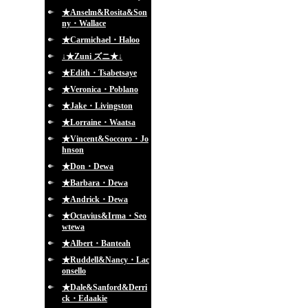
★Anselm&Rosita&Son
ny・Wallace
★Carmichael・Haloo
↓★Zuni ズニ★↓
★Edith・Tsabetsaye
★Veronica・Poblano
★Jake・Livingston
★Lorraine・Waatsa
★Vincent&Soccoro・Jo
hnson
★Don・Dewa
★Barbara・Dewa
★Andrick・Dewa
★Octavius&Irma・Seo
wtewa
★Albert・Banteah
★Ruddell&Nancy・Lac
onsello
★Dale&Sanford&Derri
ck・Edaakie