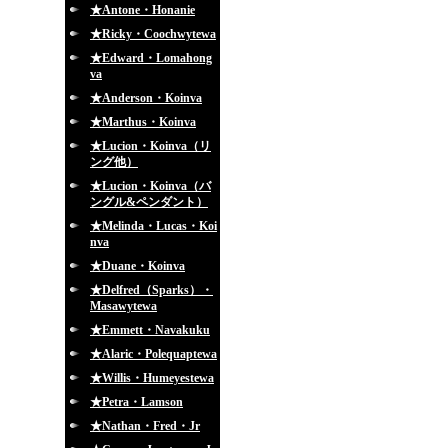
★Antone・Honanie
★Ricky・Coochwytewa
★Edward・Lomahong
va
★Anderson・Koinva
★Marthus・Koinva
★Lucion・Koinva（リ
ング他）
★Lucion・Koinva（バ
ングル&ペンダント）
★Melinda・Lucas・Koi
nva
★Duane・Koinva
★Delfred（Sparks）・
Masawytewa
★Emmett・Navakuku
★Alaric・Polequaptewa
★Willis・Humeyestewa
★Petra・Lamson
★Nathan・Fred・Jr