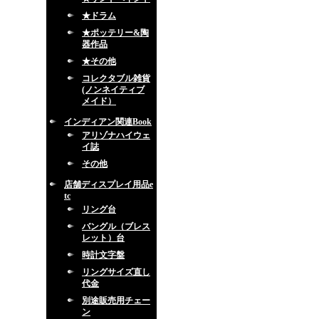
★ドラム
★ポッテリー&陶
器作品
★その他
コレクタブル雑貨
(ノンネイティブ
メイド）
インディアン関連Book
アリゾナハイウェ
イ誌
その他
店舗ディスプレイ用品e
tc
リング台
バングル（ブレス
レット）台
時計文字盤
リングサイズ直し
代金
別途販売用チェー
ン