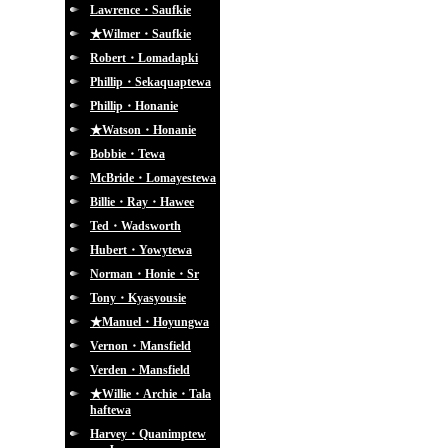
Lawrence・Saufkie
★Wilmer・Saufkie
Robert・Lomadapki
Phillip・Sekaquaptewa
Phillip・Honanie
★Watson・Honanie
Bobbie・Tewa
McBride・Lomayestewa
Billie・Ray・Hawee
Ted・Wadsworth
Hubert・Yowytewa
Norman・Honie・Sr
Tony・Kyasyousie
★Manuel・Hoyungwa
Vernon・Mansfield
Verden・Mansfield
★Willie・Archie・Tala
haftewa
Harvey・Quanimptew