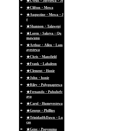
★Cyrus・Josytewa・Jr
★Clifton・Mowa
★Augustine・Mowa・J
r
★Shannon・Talawepi
★Loren・Sakeva・Qu
mawunu
★Arthur・Allen・Lom
ayestewa
★Chris・Mansfield
★Frank・Lahaleon
★Clement・Honie
★John・honie
★Riley・Polyquaptewa
★Fernando・Puhuhefv
aya
★Carol・Humeyestewa
★George・Phillips
★Trinidad&Dawn・Lu
cas
★Gene・Pooyouma