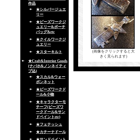
作品
★シルバージュエ
リー
★ビーズワークジ
ュエリー&ポーチ
バッグ&etc
★クイルワークジ
ュエリー
(画像をクリックすると大
★スターキルト
きく見られます)
★Craft&Interior Goods
(ナバホ&ノンネイティ
ブ込)
★スカル&ウォー
ボンネット
★ビーズワークド
ール&小物
★キャラクターモ
チーフ(ビーズワ
ークドール&サン
ドペイントetc)
★フェテッシュ
★カチーナドール
★サンドペイント