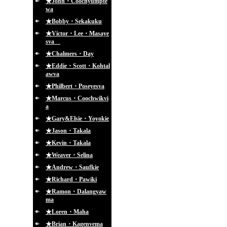
★John・Coochyumpte
wa
★Bobby・Sekakuku
★Victor・Lee・Masaye
sva
★Chalmers・Day
★Eddie・Scott・Kohtal
awva
★Philbert・Poseyesva
★Marcus・Coochwikvi
a
★Gary&Elsie・Yoyokie
★Jason・Takala
★Kevin・Takala
★Weaver・Selina
★Andrew・Saufkie
★Richard・Pawiki
★Ramon・Dalangyaw
ma
★Loren・Maha
★Brian・Kagenvema