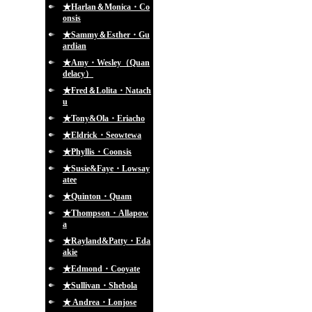
★Harlan＆Monica・Co
onsis
★Sammy＆Esther・Gu
ardian
★Amy・Wesley（Quan
delacy）
★Fred＆Lolita・Natach
u
★Tony&Ola・Eriacho
★Eldrick・Seowtewa
★Phyllis・Coonsis
★Susie&Faye・Lowsay
atee
★Quinton・Quam
★Thompson・Allapow
a
★Rayland&Patty・Eda
akie
★Edmond・Cooyate
★Sullivan・Shebola
★ Andrea・Lonjose