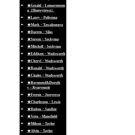
★Gerald・Lomaventem
a（Honwytewa）
★Larry・Polivema
★Mark・Tawahongva
★Darren・Silas
★Steven・Sockyma
★Mitchell・Sockyma
★Eddison・Wadsworth
★Cheryl・Wadsworth
★Ronald・Wadsworth
★Chales・Wadsworth
★Raymond&Doroth
y・Kyasyousie
★Ferron・Joseyesva
★Charleston・Lewis
★Ruben・Saufkie
★Vern・Mansfield
★Milson・Taylor
★Alvin・Taylor