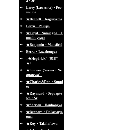
a・Jr
Larry (Lawrence)・Poo
youma
★Bennett・Kagenvema
Loren・Phillips
★Floyd・Namingha・L
omakuyvaya
★Benjamin・Mansfield
Berra・Tawahongva
↓★Hopi ホピ（現存）
★↓
★Sonwai（Verma・Ne
quatewa）
★Charles&Don・Suppl
ee
★Raymond・Sequapte
wa・Sr
★Sherian・Honhongva
★Bennard・Dallasvuya
oma
★Roy・Talahaftewa