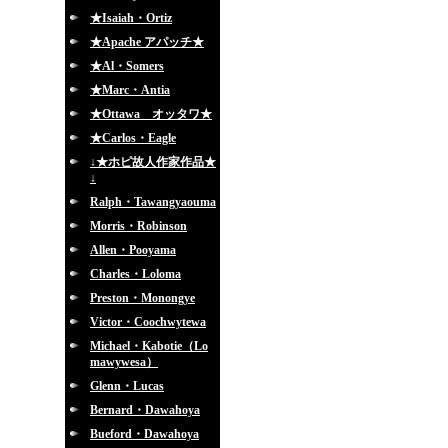
★Isaiah・Ortiz
★Apache アパッチ★
★Al・Somers
★Marc・Antia
★Ottawa オッタワ★
★Carlos・Eagle
↓★ホピ故人作家作品★
↓
Ralph・Tawangyaouma
Morris・Robinson
Allen・Pooyama
Charles・Loloma
Preston・Monongye
Victor・Coochwytewa
Michael・Kabotie（Lo
mawywesa）
Glenn・Lucas
Bernard・Dawahoya
Bueford・Dawahoya