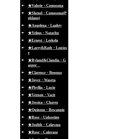
★Valerie・Comosona
★Shenel・Comosona(P
oblano)
★Angelena・Laahty
★Yelmo・Natachu
★Ernest・Leekela
★Larry&Rath・Lonjos
e
★Ryland&Claudia・G
asper
★Clarence・Booqua
★Joyce・Waseta
★Phyllia・Lucio
★Vernon・Vacit
★Jessica・Chavez
★Quinton・Bowannie
★Rose・Unkestine
★Judith・Calavaza
★Rose・Calavaza