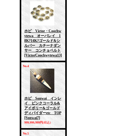
ホピ Victor・Coochw
ytewa オーバレイ 1
8K?14K?ゴールド&シ
ルバー カチーナダン
サー コンチョベルト
[VictorCoochwytewa13]
No.4
ホピ Sonwai インレ
イ ピンクコーラル&
アイボリー&ゴールド
ディバイダーetc TOP
[Sonwai7]
999,999,999円
(税込)
No.5