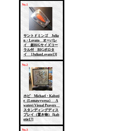
No.1
サントドミンゴ Julia
n・Lovato オーバレ
イ 超BIGサイズコー
ラル付 BIGボロタ
イ
[JulianLovato13]
No.2
ホピ Michael・Kaboti
e（Lomawywesa） A
watovi Visual Prayers
スタンディングディス
プレイ（置き物）
[kab
otie17]
No.3