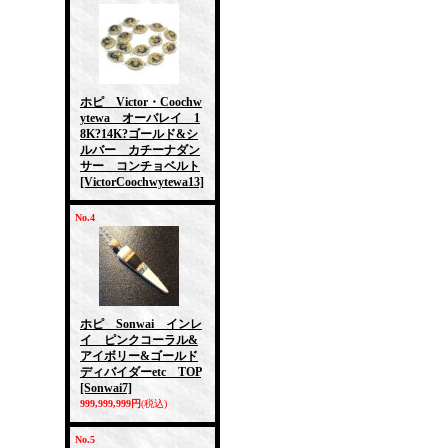
ホピ Victor・Coochw
ytewa オーバレイ 1
8K?14K?ゴールド&シ
ルバー カチーナダン
サー コンチョベルト
[VictorCoochwytewa13]
No.4
ホピ Sonwai インレ
イ ピンクコーラル&
アイボリー&ゴールド
ディバイダーetc TOP
[Sonwai7]
999,999,999円
(税込)
No.5