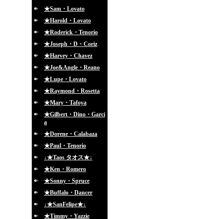
★Sam・Lovato
★Harold・Lovato
★Roderick・Tenorio
★Joseph・D・Coriz
★Harvey・Chavez
★Joe&Angle・Reano
★Lupe・Lovato
★Raymond・Rosetta
★Mary・Tafoya
★Gilbert・Dino・Garci
a
★Dorene・Calabaza
★Paul・Tenorio
↓★Taos タオス★↓
★Ken・Romero
★Sonny・Spruce
★Buffalo・Dancer
↓★SanFelipe★↓
★Timmy・Yazzie