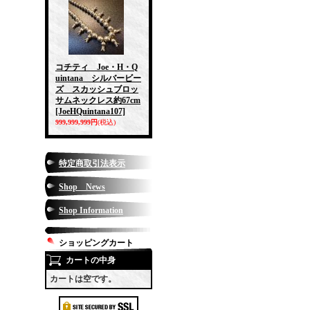
コチティ Joe・H・Q
uintana シルバービー
ズ スカッシュブロッ
サムネックレス約67cm
[JoeHQuintana107]
999,999,999円
(税込)
特定商取引法表示
Shop News
Shop Information
ショッピングカート
カートの中身
カートは空です。