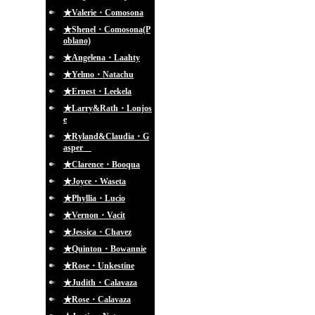
★Valerie・Comosona
★Shenel・Comosona(P
oblano)
★Angelena・Laahty
★Yelmo・Natachu
★Ernest・Leekela
★Larry&Rath・Lonjos
e
★Ryland&Claudia・G
asper
★Clarence・Booqua
★Joyce・Waseta
★Phyllia・Lucio
★Vernon・Vacit
★Jessica・Chavez
★Quinton・Bowannie
★Rose・Unkestine
★Judith・Calavaza
★Rose・Calavaza