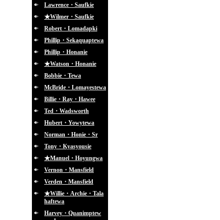
Lawrence・Saufkie
★Wilmer・Saufkie
Robert・Lomadapki
Phillip・Sekaquaptewa
Phillip・Honanie
★Watson・Honanie
Bobbie・Tewa
McBride・Lomayestewa
Billie・Ray・Hawee
Ted・Wadsworth
Hubert・Yowytewa
Norman・Honie・Sr
Tony・Kyasyousie
★Manuel・Hoyungwa
Vernon・Mansfield
Verden・Mansfield
★Willie・Archie・Tala
haftewa
Harvey・Quanimptew