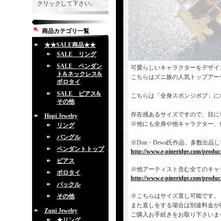
クリックして下さい。
商品カテゴリ一覧
★★SALE商品★★
SALE リング
SALE ペンダン
可愛らしいキャラクターをデザイ
ト&ネックレス&
こちらはズニ族の人気トップアー
ボロタイ
SALE ピアス&
こちらは「全身スポンジボブ」に
その他
存在感あるサイズですので、目に
Hopi Jewelry
※他にも全身や他キャラクター、
リング
バングル
※Don・Dewa氏作品、多数出
ペンダントトップ
http://www.e-pineridge.com/produc
ピアス
※他アーティスト含む全てのキャ
ボロタイ
http://www.e-pineridge.com/product
バックル
※こちらはサイズ直し可能です。
その他
また直しをする場合は別途料金が
Zuni Jewelry
ご購入お手続きをお取り下さいま
★リング