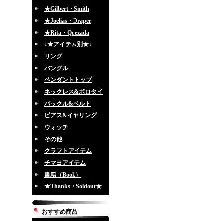
★Gilbert・Smith
★Joelias・Draper
★Rita・Quezada
↓★アイテム別★↓
リング
バングル
ペンダントトップ
ネックレス&ボロタイ
バックル&ベルト
ピアス&イヤリング
ウォッチ
その他
クラフトアイテム
チマヨアイテム
書籍（Book）
★Thanks・Soldout★
おすすめ商品