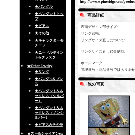
http://www.e-pineridge.com/produc
★バングル
★ペンダントトッ
商品詳細
プ
★ピアス
表面デザイン部サイズ
:
★その他
リング部幅
:
リングサイズ直しについて
:
★キャラクターモ
チーフ
リングサイズ直し代金納期
:
★ニードルポイン
ト&クラスター
ホールマーク
:
★Other Jewelry
管理番号（商品番号ではありませ
★リング
★バングル&ブレ
ス
他の写真
★ペンダント&ネ
ックレス（シルバ
ー）
★ペンダント&ネ
ックレス（ノンシ
ルバー）
★ピアス&その他
★スー&シャイアンetc