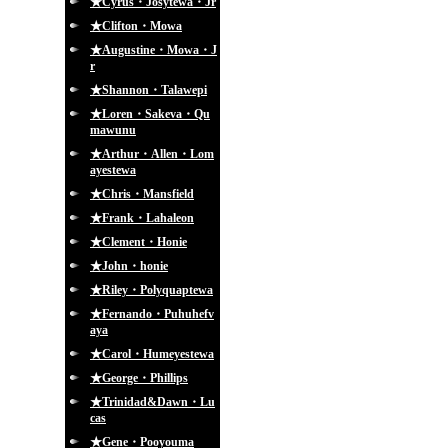
★Cyrus・Josytewa・Jr
★Clifton・Mowa
★Augustine・Mowa・J
r
★Shannon・Talawepi
★Loren・Sakeva・Qu
mawunu
★Arthur・Allen・Lom
ayestewa
★Chris・Mansfield
★Frank・Lahaleon
★Clement・Honie
★John・honie
★Riley・Polyquaptewa
★Fernando・Puhuhefv
aya
★Carol・Humeyestewa
★George・Phillips
★Trinidad&Dawn・Lu
cas
★Gene・Pooyouma