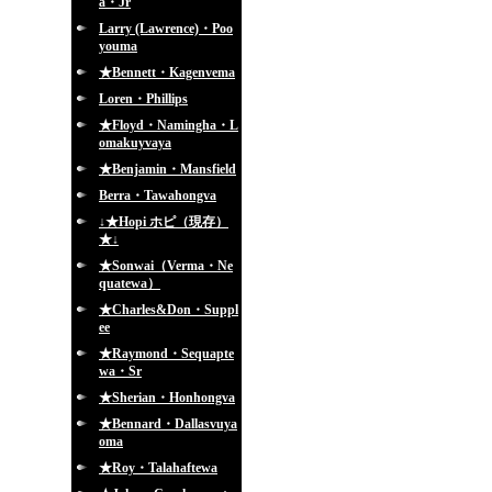
a・Jr
Larry (Lawrence)・Poo
youma
★Bennett・Kagenvema
Loren・Phillips
★Floyd・Namingha・L
omakuyvaya
★Benjamin・Mansfield
Berra・Tawahongva
↓★Hopi ホピ（現存）
★↓
★Sonwai（Verma・Ne
quatewa）
★Charles&Don・Suppl
ee
★Raymond・Sequapte
wa・Sr
★Sherian・Honhongva
★Bennard・Dallasvuya
oma
★Roy・Talahaftewa