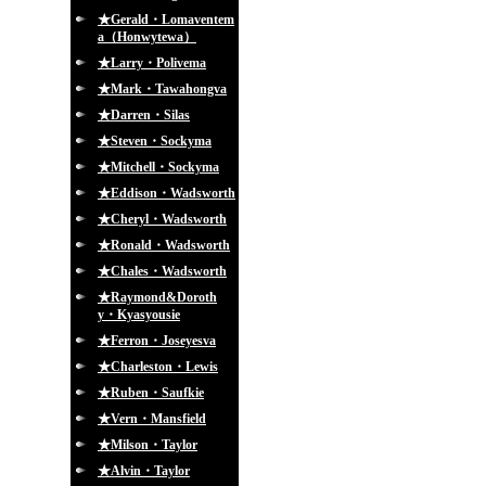
★Gerald・Lomaventem
a（Honwytewa）
★Larry・Polivema
★Mark・Tawahongva
★Darren・Silas
★Steven・Sockyma
★Mitchell・Sockyma
★Eddison・Wadsworth
★Cheryl・Wadsworth
★Ronald・Wadsworth
★Chales・Wadsworth
★Raymond&Doroth
y・Kyasyousie
★Ferron・Joseyesva
★Charleston・Lewis
★Ruben・Saufkie
★Vern・Mansfield
★Milson・Taylor
★Alvin・Taylor