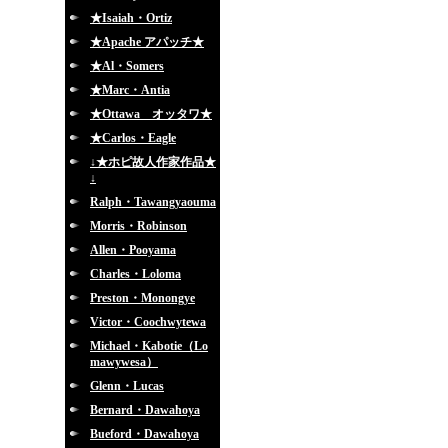
★Isaiah・Ortiz
★Apache アパッチ★
★Al・Somers
★Marc・Antia
★Ottawa オッタワ★
★Carlos・Eagle
↓★ホピ故人作家作品★
↓
Ralph・Tawangyaouma
Morris・Robinson
Allen・Pooyama
Charles・Loloma
Preston・Monongye
Victor・Coochwytewa
Michael・Kabotie（Lo
mawywesa）
Glenn・Lucas
Bernard・Dawahoya
Bueford・Dawahoya