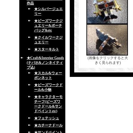
作品
★シルバージュエ
リー
★ビーズワークジ
ュエリー&ポーチ
バッグ&etc
★クイルワークジ
ュエリー
★スターキルト
★Craft&Interior Goods
(画像をクリックすると大
(ナバホ&ノンネイティ
きく見られます)
ブ込)
★スカル&ウォー
ボンネット
★ビーズワークド
ール&小物
★キャラクターモ
チーフ(ビーズワ
ークドール&サン
ドペイントetc)
★フェテッシュ
★カチーナドール
★サンドペイント