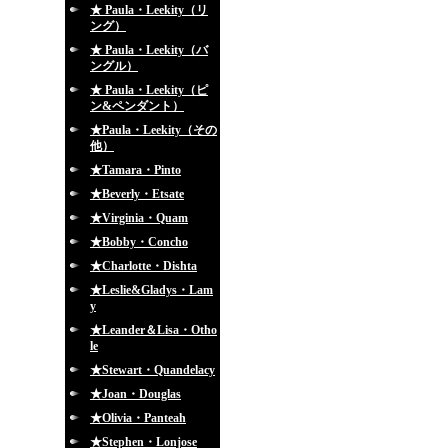
★ Paula・Leekity（リ
ング）
★ Paula・Leekity（バ
ングル）
★ Paula・Leekity（ピ
ン&ペンダント）
★Paula・Leekity（その
他）
★Tamara・Pinto
★Beverly・Etsate
★Virginia・Quam
★Bobby・Concho
★Charlotte・Dishta
★Leslie&Gladys・Lam
y
★Leander＆Lisa・Otho
le
★Stewart・Quandelacy
★Joan・Douglas
★Olivia・Panteah
★Stephen・Lonjose