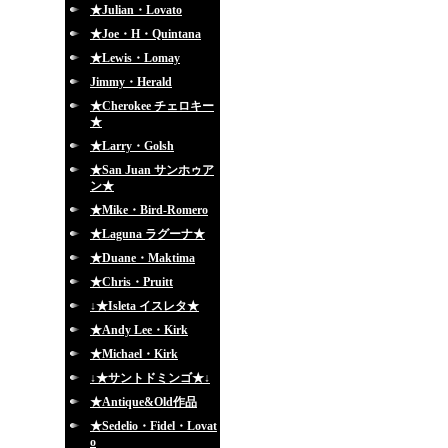
★Julian・Lovato
★Joe・H・Quintana
★Lewis・Lomay
Jimmy・Herald
★Cherokee チェロキー
★
★Larry・Golsh
★San Juan サンホゥア
ン★
★Mike・Bird-Romero
★Laguna ラグーナ★
★Duane・Maktima
★Chris・Pruitt
↓★Isleta イスレタ★
★Andy Lee・Kirk
★Michael・Kirk
↓★サントドミンゴ★↓
★Antique&Old作品
★Sedelio・Fidel・Lovat
o