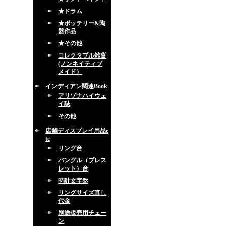
★ドラム
★ポッテリー&陶
器作品
★その他
コレクタブル雑貨
(ノンネイティブ
メイド）
インディアン関連Book
アリゾナハイウェ
イ誌
その他
店舗ディスプレイ用品e
tc
リング台
バングル（ブレス
レット）台
時計文字盤
リングサイズ直し
代金
別途販売用チェー
ン