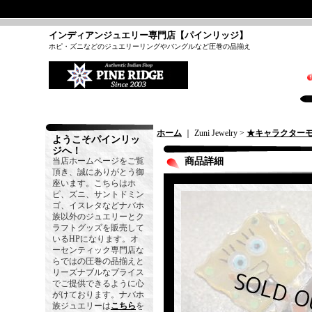
インディアンジュエリー専門店【パインリッジ】
ホピ・ズニなどのジュエリーリングやバングルなど圧巻の品揃え
ホーム
｜ Zuni Jewelry >
★キャラクター
ようこそパインリッ
ジへ！
当店ホームページをご覧
商品詳細
頂き、誠にありがとう御
座います。こちらはホ
ピ、ズニ、サントドミン
ゴ、イスレタなどナバホ
族以外のジュエリーとク
ラフトグッズを販売して
いるHPになります。オ
ーセンティック専門店な
らではの圧巻の品揃えと
リーズナブルなプライス
でご提供できるように心
がけております。ナバホ
族ジュエリーは
こちら
を