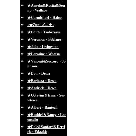
★Anselm&Rosita&Son
ny・Wallace
★Carmichael・Haloo
↓★Zuni ズニ★↓
★Edith・Tsabetsaye
★Veronica・Poblano
★Jake・Livingston
★Lorraine・Waatsa
★Vincent&Soccoro・Jo
hnson
★Don・Dewa
★Barbara・Dewa
★Andrick・Dewa
★Octavius&Irma・Seo
wtewa
★Albert・Banteah
★Ruddell&Nancy・Lac
onsello
★Dale&Sanford&Derri
ck・Edaakie