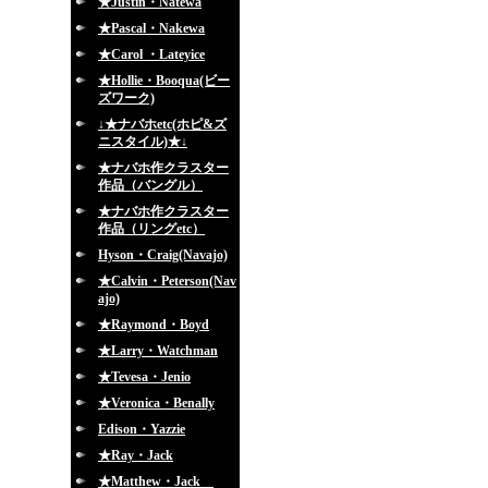
★Justin・Natewa
★Pascal・Nakewa
★Carol ・Lateyice
★Hollie・Booqua(ビー
ズワーク)
↓★ナバホetc(ホピ&ズ
ニスタイル)★↓
★ナバホ作クラスター
作品（バングル）
★ナバホ作クラスター
作品（リングetc）
Hyson・Craig(Navajo)
★Calvin・Peterson(Nav
ajo)
★Raymond・Boyd
★Larry・Watchman
★Tevesa・Jenio
★Veronica・Benally
Edison・Yazzie
★Ray・Jack
★Matthew・Jack