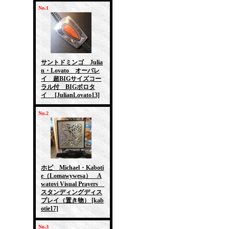
No.1
サントドミンゴ Julia
n・Lovato オーバレ
イ 超BIGサイズコー
ラル付 BIGボロタ
イ
[JulianLovato13]
No.2
ホピ Michael・Kaboti
e（Lomawywesa） A
watovi Visual Prayers
スタンディングディス
プレイ（置き物）
[kab
otie17]
No.3