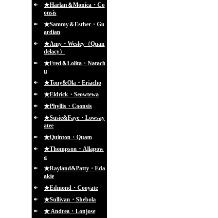
★Harlan＆Monica・Co
onsis
★Sammy＆Esther・Gu
ardian
★Amy・Wesley（Quan
delacy）
★Fred＆Lolita・Natach
u
★Tony&Ola・Eriacho
★Eldrick・Seowtewa
★Phyllis・Coonsis
★Susie&Faye・Lowsay
atee
★Quinton・Quam
★Thompson・Allapow
a
★Rayland&Patty・Eda
akie
★Edmond・Cooyate
★Sullivan・Shebola
★ Andrea・Lonjose