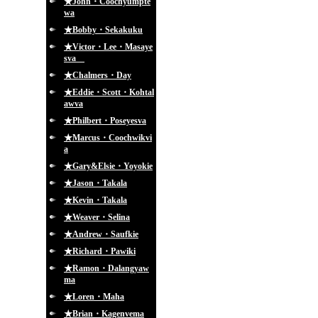
★John・Coochyumpte
wa
★Bobby・Sekakuku
★Victor・Lee・Masaye
sva
★Chalmers・Day
★Eddie・Scott・Kohtal
awva
★Philbert・Poseyesva
★Marcus・Coochwikvi
a
★Gary&Elsie・Yoyokie
★Jason・Takala
★Kevin・Takala
★Weaver・Selina
★Andrew・Saufkie
★Richard・Pawiki
★Ramon・Dalangyaw
ma
★Loren・Maha
★Brian・Kagenvema