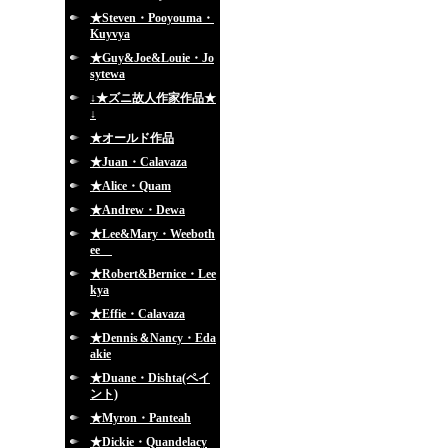
★Steven・Pooyouma・
Kuyvya
★Guy&Joe&Louie・Jo
sytewa
↓★ズニ故人作家作品★
↓
★オールド作品
★Juan・Calavaza
★Alice・Quam
★Andrew・Dewa
★Lee&Mary・Weeboth
ee
★Robert&Bernice・Lee
kya
★Effie・Calavaza
★Dennis＆Nancy・Eda
akie
★Duane・Dishta(ペイ
ント)
★Myron・Panteah
★Dickie・Quandelacy