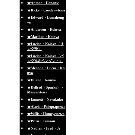
★Antone・Honanie
★Ricky・Coochwytewa
★Edward・Lomahong
va
★Anderson・Koinva
★Marthus・Koinva
★Lucion・Koinva（リ
ング他）
★Lucion・Koinva（バ
ングル&ペンダント）
★Melinda・Lucas・Koi
nva
★Duane・Koinva
★Delfred（Sparks）・
Masawytewa
★Emmett・Navakuku
★Alaric・Polequaptewa
★Willis・Humeyestewa
★Petra・Lamson
★Nathan・Fred・Jr