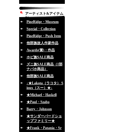
アーティスト&アイテム
別
PineRidge・Museum
Special・Collection
PineRidge・Push Item
他部族故人作家作品
Awards(賞)・作品
ホピ族SALE商品
ズニ族SALE商品（1部
ナバホ商品）
他部族SALE商品
↓★Lakota（ラコタ） S
ioux（スー）★↓
★Michael・Haskell
★Paul・Szabo
Barry・Johnson
★サンダーバードショ
ップファミリー★
★Frank・Patania・Sr