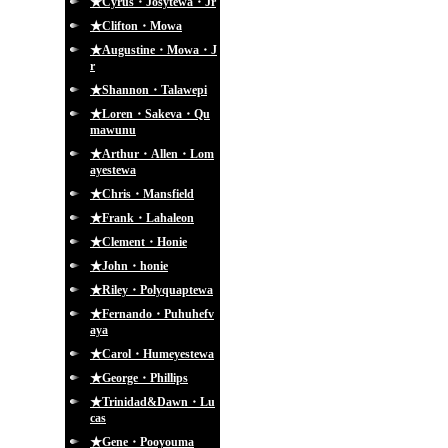
★Cyrus・Josytewa・Jr
★Clifton・Mowa
★Augustine・Mowa・J
r
★Shannon・Talawepi
★Loren・Sakeva・Qu
mawunu
★Arthur・Allen・Lom
ayestewa
★Chris・Mansfield
★Frank・Lahaleon
★Clement・Honie
★John・honie
★Riley・Polyquaptewa
★Fernando・Puhuhefv
aya
★Carol・Humeyestewa
★George・Phillips
★Trinidad&Dawn・Lu
cas
★Gene・Pooyouma