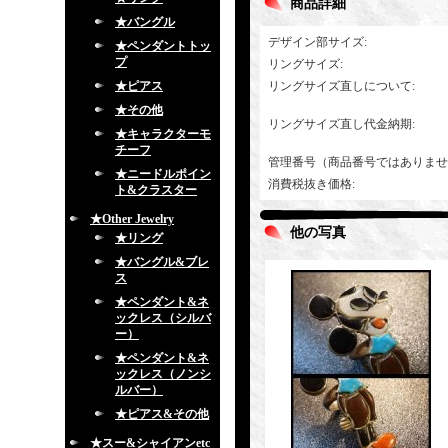
商品詳細
★バングル
デザイン部サイズ
:
★ペンダントトッ
プ
リングサイズ
:
★ピアス
リングサイズ直しについて
:
★その他
リングサイズ直し代金納期
:
★キャラクターモ
チーフ
管理番号（商品番号ではありませ
★ニードルポイン
消費税抜き価格
:
ト&クラスター
★Other Jewelry
他の写真
★リング
★バングル&ブレ
ス
★ペンダント&ネ
ックレス（シルバ
ー）
★ペンダント&ネ
ックレス（ノンシ
ルバー）
★ピアス&その他
★スー&シャイアンetc