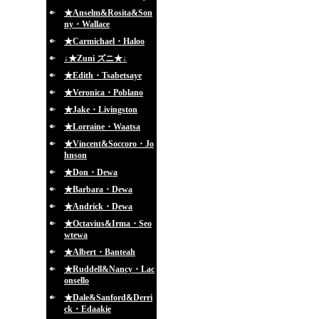
★Anselm&Rosita&Son
ny・Wallace
★Carmichael・Haloo
↓★Zuni ズニ★↓
★Edith・Tsabetsaye
★Veronica・Poblano
★Jake・Livingston
★Lorraine・Waatsa
★Vincent&Soccoro・Jo
hnson
★Don・Dewa
★Barbara・Dewa
★Andrick・Dewa
★Octavius&Irma・Seo
wtewa
★Albert・Banteah
★Ruddell&Nancy・Lac
onsello
★Dale&Sanford&Derri
ck・Edaakie