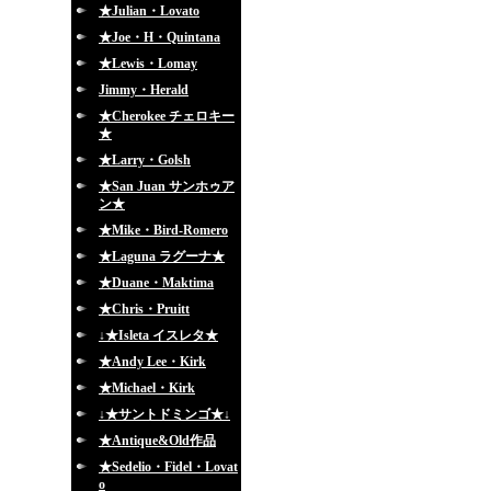
★Julian・Lovato
★Joe・H・Quintana
★Lewis・Lomay
Jimmy・Herald
★Cherokee チェロキー
★
★Larry・Golsh
★San Juan サンホゥア
ン★
★Mike・Bird-Romero
★Laguna ラグーナ★
★Duane・Maktima
★Chris・Pruitt
↓★Isleta イスレタ★
★Andy Lee・Kirk
★Michael・Kirk
↓★サントドミンゴ★↓
★Antique&Old作品
★Sedelio・Fidel・Lovat
o