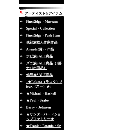
アーティスト&アイテム
別
PineRidge・Museum
Special・Collection
PineRidge・Push Item
他部族故人作家作品
Awards(賞)・作品
ホピ族SALE商品
ズニ族SALE商品（1部
ナバホ商品）
他部族SALE商品
↓★Lakota（ラコタ） S
ioux（スー）★↓
★Michael・Haskell
★Paul・Szabo
Barry・Johnson
★サンダーバードショ
ップファミリー★
★Frank・Patania・Sr