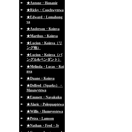
★Antone・Honanie
★Ricky・Coochwytewa
★Edward・Lomahong
va
★Anderson・Koinva
★Marthus・Koinva
★Lucion・Koinva（リ
ング他）
★Lucion・Koinva（バ
ングル&ペンダント）
★Melinda・Lucas・Koi
nva
★Duane・Koinva
★Delfred（Sparks）・
Masawytewa
★Emmett・Navakuku
★Alaric・Polequaptewa
★Willis・Humeyestewa
★Petra・Lamson
★Nathan・Fred・Jr