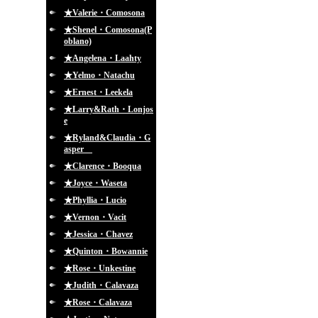
★Valerie・Comosona
★Shenel・Comosona(P
oblano)
★Angelena・Laahty
★Yelmo・Natachu
★Ernest・Leekela
★Larry&Rath・Lonjos
e
★Ryland&Claudia・G
asper
★Clarence・Booqua
★Joyce・Waseta
★Phyllia・Lucio
★Vernon・Vacit
★Jessica・Chavez
★Quinton・Bowannie
★Rose・Unkestine
★Judith・Calavaza
★Rose・Calavaza