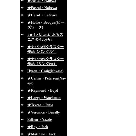
★Justin・Natewa
★Pascal・Nakewa
★Carol ・Lateyice
★Hollie・Booqua(ビー
ズワーク)
↓★ナバホetc(ホピ&ズ
ニスタイル)★↓
★ナバホ作クラスター
作品（バングル）
★ナバホ作クラスター
作品（リングetc）
Hyson・Craig(Navajo)
★Calvin・Peterson(Nav
ajo)
★Raymond・Boyd
★Larry・Watchman
★Tevesa・Jenio
★Veronica・Benally
Edison・Yazzie
★Ray・Jack
★Matthew・Jack