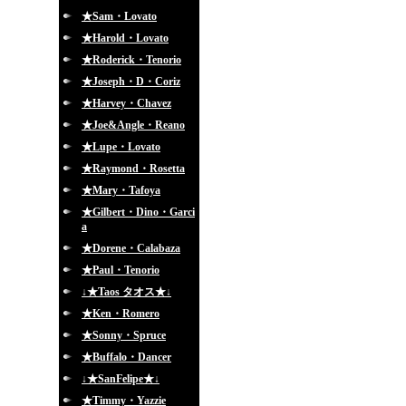
★Sam・Lovato
★Harold・Lovato
★Roderick・Tenorio
★Joseph・D・Coriz
★Harvey・Chavez
★Joe&Angle・Reano
★Lupe・Lovato
★Raymond・Rosetta
★Mary・Tafoya
★Gilbert・Dino・Garci
a
★Dorene・Calabaza
★Paul・Tenorio
↓★Taos タオス★↓
★Ken・Romero
★Sonny・Spruce
★Buffalo・Dancer
↓★SanFelipe★↓
★Timmy・Yazzie