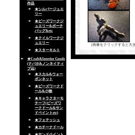
作品
★シルバージュエ
リー
★ビーズワークジ
ュエリー&ポーチ
バッグ&etc
★クイルワークジ
ュエリー
(画像をクリックすると大
★スターキルト
★Craft&Interior Goods
(ナバホ&ノンネイティ
ブ込)
★スカル&ウォー
ボンネット
★ビーズワークド
ール&小物
★キャラクターモ
チーフ(ビーズワ
ークドール&サン
ドペイントetc)
★フェテッシュ
★カチーナドール
★サンドペイント