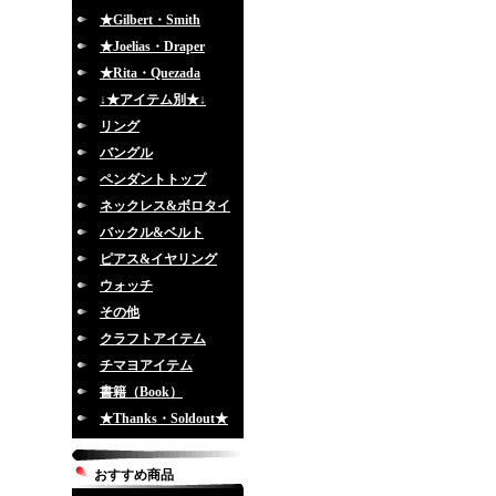
★Gilbert・Smith
★Joelias・Draper
★Rita・Quezada
↓★アイテム別★↓
リング
バングル
ペンダントトップ
ネックレス&ボロタイ
バックル&ベルト
ピアス&イヤリング
ウォッチ
その他
クラフトアイテム
チマヨアイテム
書籍（Book）
★Thanks・Soldout★
おすすめ商品