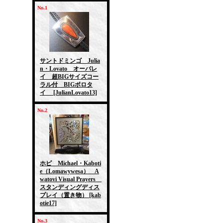
No.1
サントドミンゴ Julia
n・Lovato オーバレ
イ 超BIGサイズコー
ラル付 BIGボロタ
イ
[JulianLovato13]
No.2
ホピ Michael・Kaboti
e（Lomawywesa） A
watovi Visual Prayers
スタンディングディス
プレイ（置き物）
[kab
otie17]
No.3