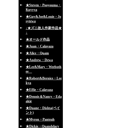
★Steven・Pooyouma・
Kuyvya
★Guy&Joe&Louie・Jo
sytewa
↓★ズニ故人作家作品★
↓
★オールド作品
★Juan・Calavaza
★Alice・Quam
★Andrew・Dewa
★Lee&Mary・Weeboth
ee
★Robert&Bernice・Lee
kya
★Effie・Calavaza
★Dennis＆Nancy・Eda
akie
★Duane・Dishta(ペイ
ント)
★Myron・Panteah
★Dickie・Quandelacy