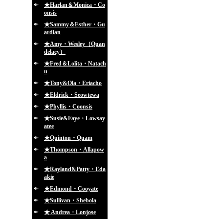
★Harlan＆Monica・Co
onsis
★Sammy＆Esther・Gu
ardian
★Amy・Wesley（Quan
delacy）
★Fred＆Lolita・Natach
u
★Tony&Ola・Eriacho
★Eldrick・Seowtewa
★Phyllis・Coonsis
★Susie&Faye・Lowsay
atee
★Quinton・Quam
★Thompson・Allapow
a
★Rayland&Patty・Eda
akie
★Edmond・Cooyate
★Sullivan・Shebola
★ Andrea・Lonjose