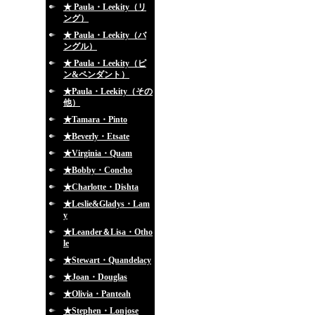
★ Paula・Leekity（リ
ング）
★ Paula・Leekity（バ
ングル）
★ Paula・Leekity（ピ
ン&ペンダント）
★Paula・Leekity（その
他）
★Tamara・Pinto
★Beverly・Etsate
★Virginia・Quam
★Bobby・Concho
★Charlotte・Dishta
★Leslie&Gladys・Lam
y
★Leander＆Lisa・Otho
le
★Stewart・Quandelacy
★Joan・Douglas
★Olivia・Panteah
★Stephen・Lonjose