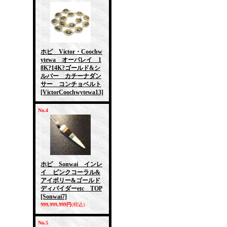
ホピ Victor・Coochw
ytewa オーバレイ 1
8K?14K?ゴールド&シ
ルバー カチーナダン
サー コンチョベルト
[VictorCoochwytewa13]
No.4
ホピ Sonwai インレ
イ ピンクコーラル&
アイボリー&ゴールド
ディバイダーetc TOP
[Sonwai7]
999,999,999円
(税込)
No.5