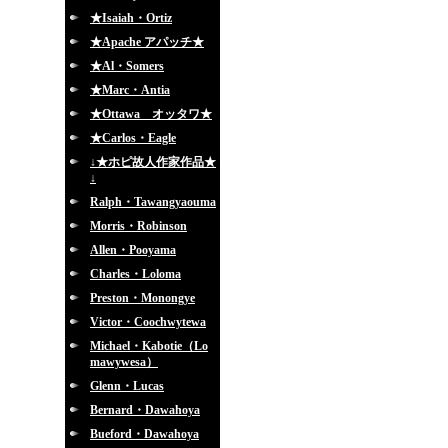
★Isaiah・Ortiz
★Apache アパッチ★
★Al・Somers
★Marc・Antia
★Ottawa オッタワ★
★Carlos・Eagle
↓★ホピ故人作家作品★
↓
Ralph・Tawangyaouma
Morris・Robinson
Allen・Pooyama
Charles・Loloma
Preston・Monongye
Victor・Coochwytewa
Michael・Kabotie（Lo
mawywesa）
Glenn・Lucas
Bernard・Dawahoya
Bueford・Dawahoya