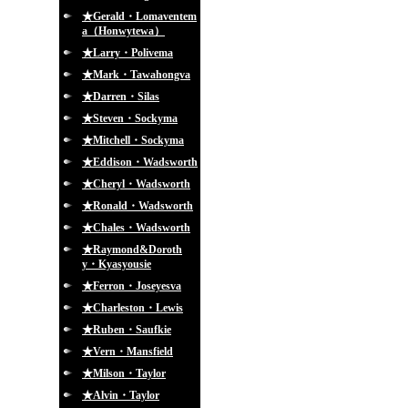
★Gerald・Lomaventem
a（Honwytewa）
★Larry・Polivema
★Mark・Tawahongva
★Darren・Silas
★Steven・Sockyma
★Mitchell・Sockyma
★Eddison・Wadsworth
★Cheryl・Wadsworth
★Ronald・Wadsworth
★Chales・Wadsworth
★Raymond&Doroth
y・Kyasyousie
★Ferron・Joseyesva
★Charleston・Lewis
★Ruben・Saufkie
★Vern・Mansfield
★Milson・Taylor
★Alvin・Taylor