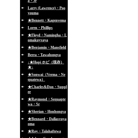
a・Jr
Larry (Lawrence)・Poo
youma
★Bennett・Kagenvema
Loren・Phillips
★Floyd・Namingha・L
omakuyvaya
★Benjamin・Mansfield
Berra・Tawahongva
↓★Hopi ホピ（現存）
★↓
★Sonwai（Verma・Ne
quatewa）
★Charles&Don・Suppl
ee
★Raymond・Sequapte
wa・Sr
★Sherian・Honhongva
★Bennard・Dallasvuya
oma
★Roy・Talahaftewa