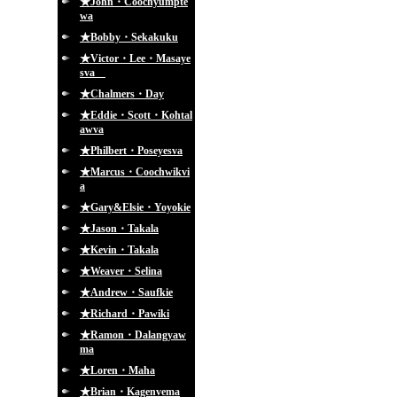
★John・Coochyumpte
wa
★Bobby・Sekakuku
★Victor・Lee・Masaye
sva
★Chalmers・Day
★Eddie・Scott・Kohtal
awva
★Philbert・Poseyesva
★Marcus・Coochwikvi
a
★Gary&Elsie・Yoyokie
★Jason・Takala
★Kevin・Takala
★Weaver・Selina
★Andrew・Saufkie
★Richard・Pawiki
★Ramon・Dalangyaw
ma
★Loren・Maha
★Brian・Kagenvema