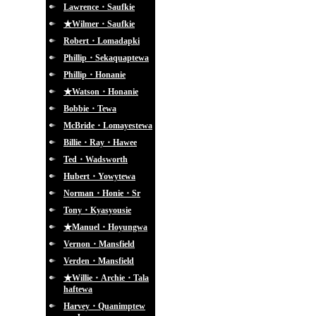
Lawrence・Saufkie
★Wilmer・Saufkie
Robert・Lomadapki
Phillip・Sekaquaptewa
Phillip・Honanie
★Watson・Honanie
Bobbie・Tewa
McBride・Lomayestewa
Billie・Ray・Hawee
Ted・Wadsworth
Hubert・Yowytewa
Norman・Honie・Sr
Tony・Kyasyousie
★Manuel・Hoyungwa
Vernon・Mansfield
Verden・Mansfield
★Willie・Archie・Tala
haftewa
Harvey・Quanimptew