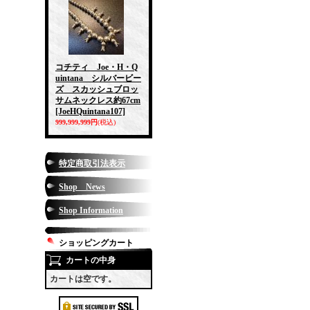
コチティ Joe・H・Q
uintana シルバービー
ズ スカッシュブロッ
サムネックレス約67cm
[JoeHQuintana107]
999,999,999円
(税込)
特定商取引法表示
Shop News
Shop Information
ショッピングカート
カートの中身
カートは空です。