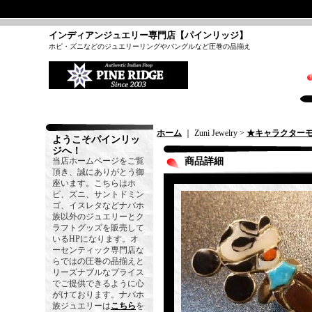
インディアンジュエリー専門店【パインリッジ】
ホピ・ズニなどのジュエリーリングやバングルなど圧巻の品揃え
ホーム
｜ Zuni Jewelry >
★キャラクター
ようこそパインリッ
ジへ！
当店ホームページをご覧
商品詳細
頂き、誠にありがとう御
座います。こちらはホ
ピ、ズニ、サントドミン
ゴ、イスレタなどナバホ
族以外のジュエリーとク
ラフトグッズを販売して
いるHPになります。オ
ーセンティック専門店な
らではの圧巻の品揃えと
リーズナブルなプライス
でご提供できるように心
がけております。ナバホ
族ジュエリーは
こちら
を