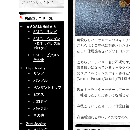
クリックして下さい。
商品カテゴリ一覧
★★SALE商品★★
SALE リング
SALE ペンダン
可愛らしいミッキーマウスをモチ
ト&ネックレス&
こちらは７０年代に制作されたオ
ボロタイ
あまり使用感もないグッドコンデ
SALE ピアス&
その他
こちらアーティスト名は不明です
骨董扱いになっているキャラクターモチーフ
Hopi Jewelry
のスタイルにインスパイアされた
リング
(Veronica Poblano(Nastacio)で
バングル
ペンダントトップ
現在キャラクターモチーフアーティストの代
ピアス
一味違った少しぶさいくな感じが
ボロタイ
今後こういったオールド作品は益
バックル
その他
存在感溢れるBIGサイズですの
Zuni Jewelry
★リング