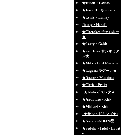
★Julian・Lovato
★Joe・H・Quintana
★Lewis・Lomay
Jimmy・Herald
★Cherokee チェロキー
★
★Larry・Golsh
★San Juan サンホゥア
ン★
★Mike・Bird-Romero
★Laguna ラグーナ★
★Duane・Maktima
★Chris・Pruitt
↓★Isleta イスレタ★
★Andy Lee・Kirk
★Michael・Kirk
↓★サントドミンゴ★↓
★Antique&Old作品
★Sedelio・Fidel・Lovat
o