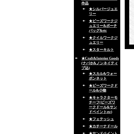
作品
★シルバージュエ
リー
★ビーズワークジ
ュエリー&ポーチ
バッグ&etc
★クイルワークジ
ュエリー
★スターキルト
★Craft&Interior Goods
(ナバホ&ノンネイティ
ブ込)
★スカル&ウォー
ボンネット
★ビーズワークド
ール&小物
★キャラクターモ
チーフ(ビーズワ
ークドール&サン
ドペイントetc)
★フェテッシュ
★カチーナドール
★サンドペイント