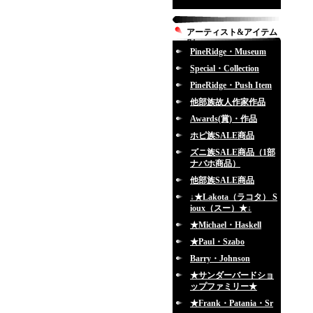
アーティスト&アイテム
別
PineRidge・Museum
Special・Collection
PineRidge・Push Item
他部族故人作家作品
Awards(賞)・作品
ホピ族SALE商品
ズニ族SALE商品（1部
ナバホ商品）
他部族SALE商品
↓★Lakota（ラコタ） S
ioux（スー）★↓
★Michael・Haskell
★Paul・Szabo
Barry・Johnson
★サンダーバードショ
ップファミリー★
★Frank・Patania・Sr