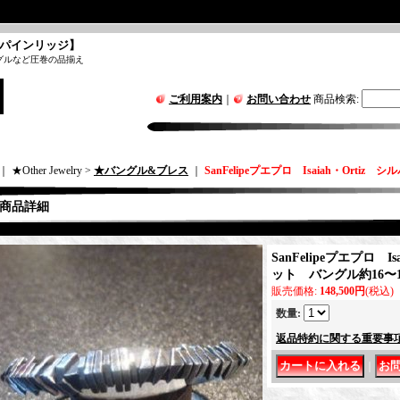
パインリッジ】
グルなど圧巻の品揃え
ご利用案内
｜
お問い合わせ
商品検索
:
｜ ★Other Jewelry >
★バングル&ブレス
｜
SanFelipeプエプロ Isaiah・Orti
商品詳細
SanFelipeプエプロ I
ット バングル約16〜1
販売価格
:
148,500円
(税込)
数量
:
返品特約に関する重要事
｜