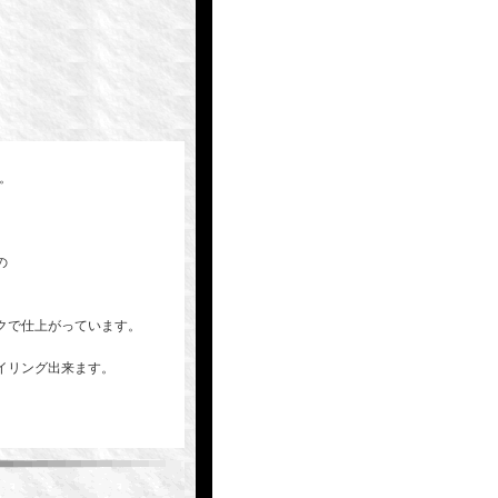
。
す。
の
。
クで仕上がっています。
イリング出来ます。