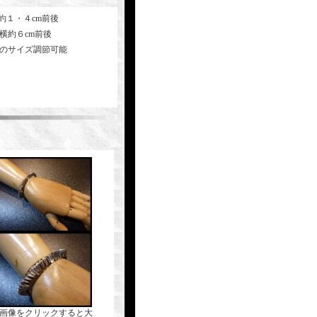
約１・４cm前後
横約６cm前後
少のサイズ調節可能
(画像をクリックすると大