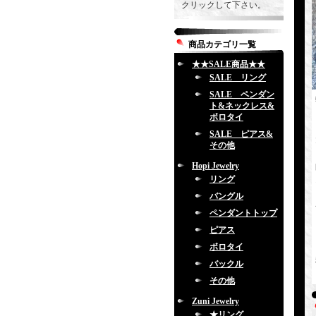
クリックして下さい。
商品カテゴリ一覧
★★SALE商品★★
SALE リング
SALE ペンダン
ト&ネックレス&
ボロタイ
SALE ピアス&
その他
Hopi Jewelry
リング
バングル
ペンダントトップ
ピアス
ボロタイ
バックル
その他
Zuni Jewelry
★リング