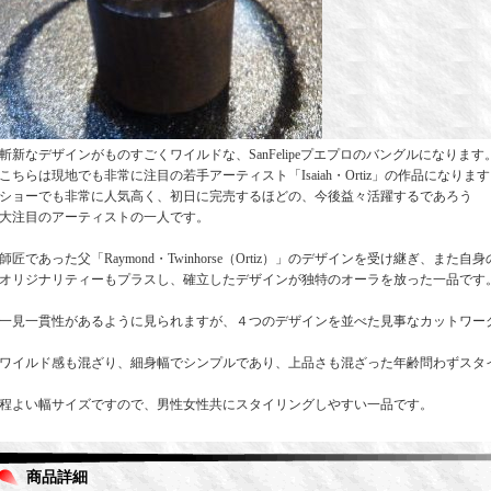
斬新なデザインがものすごくワイルドな、SanFelipeプエプロのバングルになります
こちらは現地でも非常に注目の若手アーティスト「Isaiah・Ortiz」の作品になりま
ショーでも非常に人気高く、初日に完売するほどの、今後益々活躍するであろう
大注目のアーティストの一人です。
師匠であった父「Raymond・Twinhorse（Ortiz）」のデザインを受け継ぎ、また自身
オリジナリティーもプラスし、確立したデザインが独特のオーラを放った一品です
一見一貫性があるように見られますが、４つのデザインを並べた見事なカットワー
ワイルド感も混ざり、細身幅でシンプルであり、上品さも混ざった年齢問わずスタ
程よい幅サイズですので、男性女性共にスタイリングしやすい一品です。
商品詳細