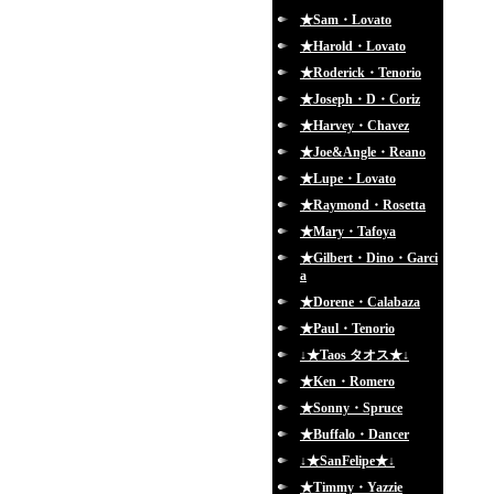
★Sam・Lovato
★Harold・Lovato
★Roderick・Tenorio
★Joseph・D・Coriz
★Harvey・Chavez
★Joe&Angle・Reano
★Lupe・Lovato
★Raymond・Rosetta
★Mary・Tafoya
★Gilbert・Dino・Garci
a
★Dorene・Calabaza
★Paul・Tenorio
↓★Taos タオス★↓
★Ken・Romero
★Sonny・Spruce
★Buffalo・Dancer
↓★SanFelipe★↓
★Timmy・Yazzie