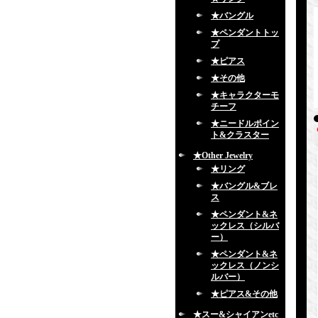
★バングル
★ペンダントトッ
プ
★ピアス
★その他
★キャラクターモ
チーフ
★ニードルポイン
ト&クラスター
★Other Jewelry
★リング
★バングル&ブレ
ス
★ペンダント&ネ
ックレス（シルバ
ー）
★ペンダント&ネ
ックレス（ノンシ
ルバー）
★ピアス&その他
★スー&シャイアンetc