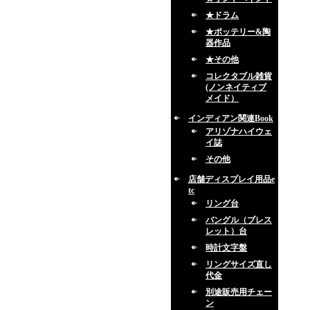
★ドラム
★ポッテリー&陶
器作品
★その他
コレクタブル雑貨
(ノンネイティブ
メイド）
インディアン関連Book
アリゾナハイウェ
イ誌
その他
店舗ディスプレイ用品e
tc
リング台
バングル（ブレス
レット）台
時計文字盤
リングサイズ直し
代金
別途販売用チェー
ン