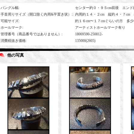
バングル幅
:
センター約０・９５cm前後 エンド
手首周りサイズ（開口除く内周&平置き状）:
:
内周約１４・２cm 縦約４・７cm 
可能サイズ
:
約１６cm〜１７cmぐらいの方 多
ホールマーク
:
アーティストホールマーク有り
管理番号（商品番号ではありません）
:
18069590-250812-
消費税抜き価格
:
135000(2605)
他の写真