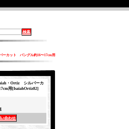
z シルバーカット バングル約16〜17cm用
saiah・Ortiz シルバーカ
7cm用
[
IsaiahOrtiz82
]
項