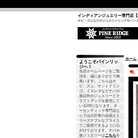
インディアンジュエリー専門店【
ホピ・ズニなどのジュエリーリングやバン
ホーム
ようこそパインリッ
ジへ！
当店ホームページをご覧
頂き、誠にありがとう御
座います。こちらはホ
ピ、ズニ、サントドミン
ゴ、イスレタなどナバホ
族以外のジュエリーとク
ラフトグッズを販売して
いるHPになります。オ
ーセンティック専門店な
らではの圧巻の品揃えと
リーズナブルなプライス
でご提供できるように心
がけております。ナバホ
族ジュエリーは
こちら
を