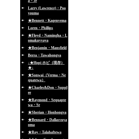
a・Jr
Larry (Lawrence)・Poo
youma
★Bennett・Kagenvema
Loren・Phillips
★Floyd・Namingha・L
omakuyvaya
★Benjamin・Mansfield
Berra・Tawahongva
↓★Hopi ホピ（現存）
★↓
★Sonwai（Verma・Ne
quatewa）
★Charles&Don・Suppl
ee
★Raymond・Sequapte
wa・Sr
★Sherian・Honhongva
★Bennard・Dallasvuya
oma
★Roy・Talahaftewa