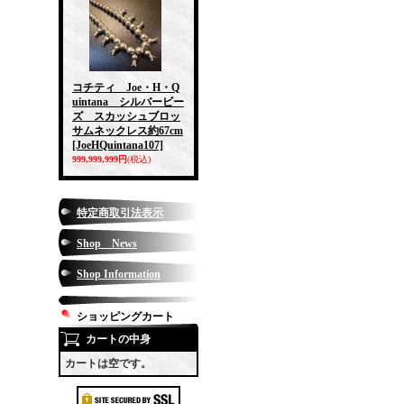
コチティ Joe・H・Q
uintana シルバービー
ズ スカッシュブロッ
サムネックレス約67cm
[JoeHQuintana107]
999,999,999円
(税込)
特定商取引法表示
Shop News
Shop Information
ショッピングカート
カートの中身
カートは空です。