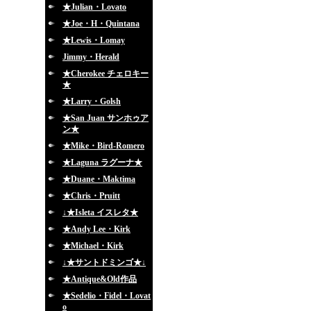
★Julian・Lovato
★Joe・H・Quintana
★Lewis・Lomay
Jimmy・Herald
★Cherokee チェロキー
★
★Larry・Golsh
★San Juan サンホゥア
ン★
★Mike・Bird-Romero
★Laguna ラグーナ★
★Duane・Maktima
★Chris・Pruitt
↓★Isleta イスレタ★
★Andy Lee・Kirk
★Michael・Kirk
↓★サントドミンゴ★↓
★Antique&Old作品
★Sedelio・Fidel・Lovat
o