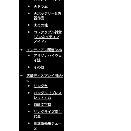
★ドラム
★ポッテリー&陶
器作品
★その他
コレクタブル雑貨
(ノンネイティブ
メイド）
インディアン関連Book
アリゾナハイウェ
イ誌
その他
店舗ディスプレイ用品e
tc
リング台
バングル（ブレス
レット）台
時計文字盤
リングサイズ直し
代金
別途販売用チェー
ン