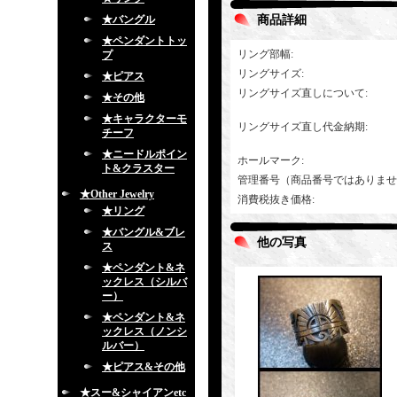
★バングル
商品詳細
★ペンダントトッ
リング部幅
:
プ
リングサイズ
:
★ピアス
リングサイズ直しについて
:
★その他
★キャラクターモ
リングサイズ直し代金納期
:
チーフ
★ニードルポイン
ホールマーク
:
ト&クラスター
管理番号（商品番号ではありませ
★Other Jewelry
消費税抜き価格
:
★リング
★バングル&ブレ
他の写真
ス
★ペンダント&ネ
ックレス（シルバ
ー）
★ペンダント&ネ
ックレス（ノンシ
ルバー）
★ピアス&その他
★スー&シャイアンetc