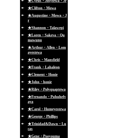
★Cyrus・Josytewa・Jr
★Clifton・Mowa
★Augustine・Mowa・J
r
★Shannon・Talawepi
★Loren・Sakeva・Qu
mawunu
★Arthur・Allen・Lom
ayestewa
★Chris・Mansfield
★Frank・Lahaleon
★Clement・Honie
★John・honie
★Riley・Polyquaptewa
★Fernando・Puhuhefv
aya
★Carol・Humeyestewa
★George・Phillips
★Trinidad&Dawn・Lu
cas
★Gene・Pooyouma