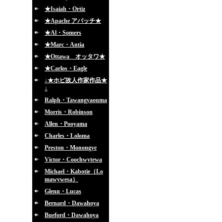
★Isaiah・Ortiz
★Apache アパッチ★
★Al・Somers
★Marc・Antia
★Ottawa オッタワ★
★Carlos・Eagle
↓★ホピ故人作家作品★
↓
Ralph・Tawangyaouma
Morris・Robinson
Allen・Pooyama
Charles・Loloma
Preston・Monongye
Victor・Coochwytewa
Michael・Kabotie（Lo
mawywesa）
Glenn・Lucas
Bernard・Dawahoya
Bueford・Dawahoya