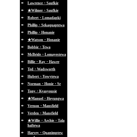
Lawrence・Saufkie
★Wilmer・Saufkie
Robert・Lomadapki
Phillip・Sekaquaptewa
Phillip・Honanie
★Watson・Honanie
Bobbie・Tewa
McBride・Lomayestewa
Billie・Ray・Hawee
Ted・Wadsworth
Hubert・Yowytewa
Norman・Honie・Sr
Tony・Kyasyousie
★Manuel・Hoyungwa
Vernon・Mansfield
Verden・Mansfield
★Willie・Archie・Tala
haftewa
Harvey・Quanimptew