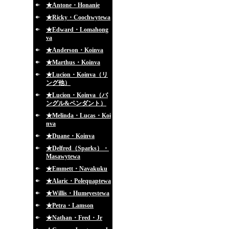
★Antone・Honanie
★Ricky・Coochwytewa
★Edward・Lomahong
va
★Anderson・Koinva
★Marthus・Koinva
★Lucion・Koinva（リ
ング他）
★Lucion・Koinva（バ
ングル&ペンダント）
★Melinda・Lucas・Koi
nva
★Duane・Koinva
★Delfred（Sparks）・
Masawytewa
★Emmett・Navakuku
★Alaric・Polequaptewa
★Willis・Humeyestewa
★Petra・Lamson
★Nathan・Fred・Jr