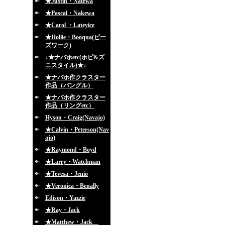
★Justin・Natewa
★Pascal・Nakewa
★Carol ・Lateyice
★Hollie・Booqua(ビー
ズワーク)
↓★ナバホetc(ホピ&ズ
ニスタイル)★↓
★ナバホ作クラスター
作品（バングル）
★ナバホ作クラスター
作品（リングetc）
Hyson・Craig(Navajo)
★Calvin・Peterson(Nav
ajo)
★Raymond・Boyd
★Larry・Watchman
★Tevesa・Jenio
★Veronica・Benally
Edison・Yazzie
★Ray・Jack
★Matthew・Jack