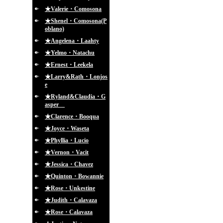
★Valerie・Comosona
★Shenel・Comosona(P
oblano)
★Angelena・Laahty
★Yelmo・Natachu
★Ernest・Leekela
★Larry&Rath・Lonjos
e
★Ryland&Claudia・G
asper
★Clarence・Booqua
★Joyce・Waseta
★Phyllia・Lucio
★Vernon・Vacit
★Jessica・Chavez
★Quinton・Bowannie
★Rose・Unkestine
★Judith・Calavaza
★Rose・Calavaza