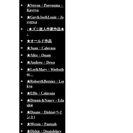
★Steven・Pooyouma・
Kuyvya
★Guy&Joe&Louie・Jo
sytewa
↓★ズニ故人作家作品★
↓
★オールド作品
★Juan・Calavaza
★Alice・Quam
★Andrew・Dewa
★Lee&Mary・Weeboth
ee
★Robert&Bernice・Lee
kya
★Effie・Calavaza
★Dennis＆Nancy・Eda
akie
★Duane・Dishta(ペイ
ント)
★Myron・Panteah
★Dickie・Quandelacy