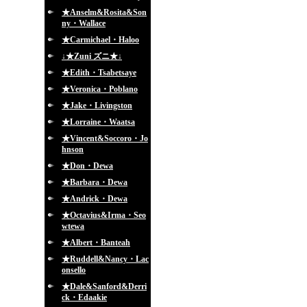
★Anselm&Rosita&Son
ny・Wallace
★Carmichael・Haloo
↓★Zuni ズニ★↓
★Edith・Tsabetsaye
★Veronica・Poblano
★Jake・Livingston
★Lorraine・Waatsa
★Vincent&Soccoro・Jo
hnson
★Don・Dewa
★Barbara・Dewa
★Andrick・Dewa
★Octavius&Irma・Seo
wtewa
★Albert・Banteah
★Ruddell&Nancy・Lac
onsello
★Dale&Sanford&Derri
ck・Edaakie