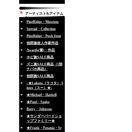
アーティスト&アイテム
別
PineRidge・Museum
Special・Collection
PineRidge・Push Item
他部族故人作家作品
Awards(賞)・作品
ホピ族SALE商品
ズニ族SALE商品（1部
ナバホ商品）
他部族SALE商品
↓★Lakota（ラコタ） S
ioux（スー）★↓
★Michael・Haskell
★Paul・Szabo
Barry・Johnson
★サンダーバードショ
ップファミリー★
★Frank・Patania・Sr