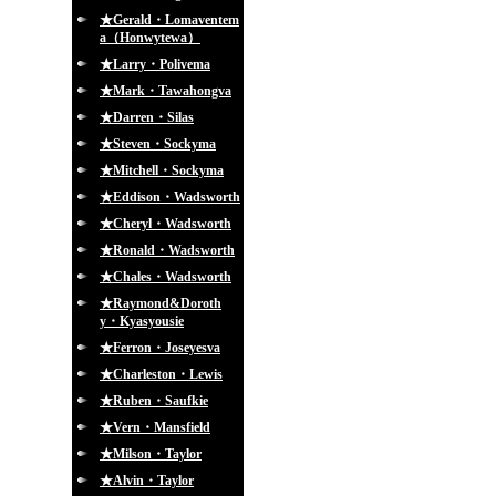
★Gerald・Lomaventem
a（Honwytewa）
★Larry・Polivema
★Mark・Tawahongva
★Darren・Silas
★Steven・Sockyma
★Mitchell・Sockyma
★Eddison・Wadsworth
★Cheryl・Wadsworth
★Ronald・Wadsworth
★Chales・Wadsworth
★Raymond&Doroth
y・Kyasyousie
★Ferron・Joseyesva
★Charleston・Lewis
★Ruben・Saufkie
★Vern・Mansfield
★Milson・Taylor
★Alvin・Taylor