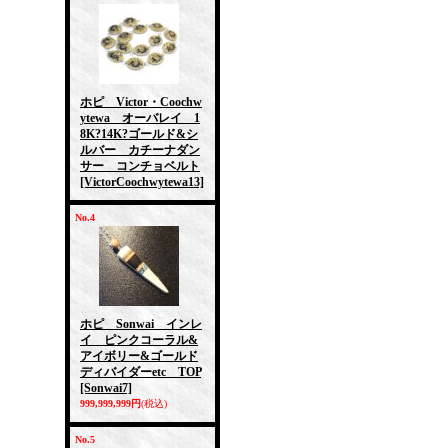
ホピ Victor・Coochw
ytewa オーバレイ 1
8K?14K?ゴールド&シ
ルバー カチーナダン
サー コンチョベルト
[VictorCoochwytewa13]
No.4
ホピ Sonwai インレ
イ ピンクコーラル&
アイボリー&ゴールド
ディバイダーetc TOP
[Sonwai7]
999,999,999円
(税込)
No.5