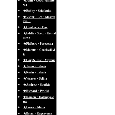
★John・Coochyumpte
wa
★Bobby・Sekakuku
★Victor・Lee・Masaye
sva
★Chalmers・Day
★Eddie・Scott・Kohtal
awva
★Philbert・Poseyesva
★Marcus・Coochwikvi
a
★Gary&Elsie・Yoyokie
★Jason・Takala
★Kevin・Takala
★Weaver・Selina
★Andrew・Saufkie
★Richard・Pawiki
★Ramon・Dalangyaw
ma
★Loren・Maha
★Brian・Kagenvema