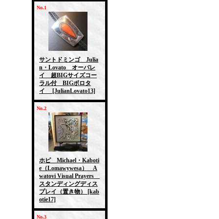
No.1
サントドミンゴ Julia
n・Lovato オーバレ
イ 超BIGサイズコー
ラル付 BIGボロタ
イ
[JulianLovato13]
No.2
ホピ Michael・Kaboti
e（Lomawywesa） A
watovi Visual Prayers
スタンディングディス
プレイ（置き物）
[kab
otie17]
No.3