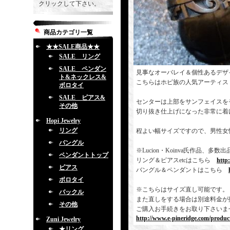
クリックして下さい。
商品カテゴリ一覧
★★SALE商品★★
SALE リング
SALE ペンダン
見事なオーバレイ＆個性あるデザ
ト&ネックレス&
こちらはホピ族の人気アーティス
ボロタイ
SALE ピアス&
センターは上部をサンフェイスを
その他
切り抜き仕上げになった非常に着
Hopi Jewelry
リング
程よい幅サイズですので、男性女
バングル
※Lucion・Koinva氏作品
ペンダントトップ
リング＆ピアスetcはこちら
http
ピアス
バングル＆ペンダントはこちら
ボロタイ
※こちらはサイズ直し可能です。
バックル
また直しをする場合は別途料金が
その他
ご購入お手続きをお取り下さいま
http://www.e-pineridge.com/produc
Zuni Jewelry
★リング