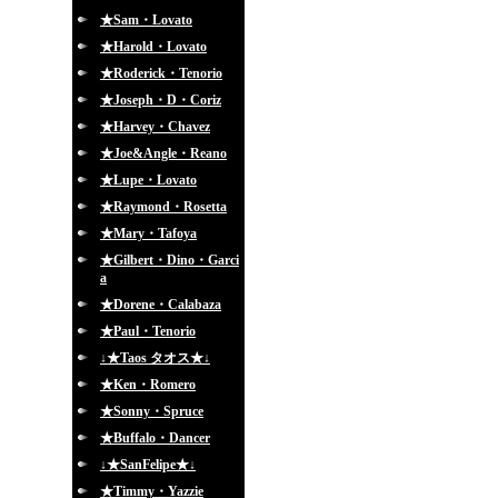
★Sam・Lovato
★Harold・Lovato
★Roderick・Tenorio
★Joseph・D・Coriz
★Harvey・Chavez
★Joe&Angle・Reano
★Lupe・Lovato
★Raymond・Rosetta
★Mary・Tafoya
★Gilbert・Dino・Garci
a
★Dorene・Calabaza
★Paul・Tenorio
↓★Taos タオス★↓
★Ken・Romero
★Sonny・Spruce
★Buffalo・Dancer
↓★SanFelipe★↓
★Timmy・Yazzie