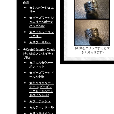
作品
★シルバージュエ
リー
★ビーズワークジ
ュエリー&ポーチ
バッグ&etc
★クイルワークジ
ュエリー
★スターキルト
(画像をクリックすると大
★Craft&Interior Goods
きく見られます)
(ナバホ&ノンネイティ
ブ込)
★スカル&ウォー
ボンネット
★ビーズワークド
ール&小物
★キャラクターモ
チーフ(ビーズワ
ークドール&サン
ドペイントetc)
★フェテッシュ
★カチーナドール
★サンドペイント