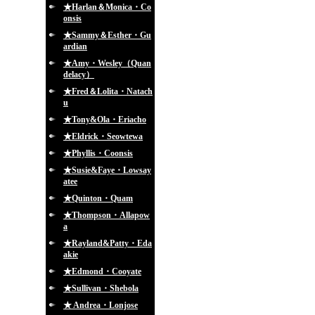
★Harlan＆Monica・Co
onsis
★Sammy＆Esther・Gu
ardian
★Amy・Wesley（Quan
delacy）
★Fred＆Lolita・Natach
u
★Tony&Ola・Eriacho
★Eldrick・Seowtewa
★Phyllis・Coonsis
★Susie&Faye・Lowsay
atee
★Quinton・Quam
★Thompson・Allapow
a
★Rayland&Patty・Eda
akie
★Edmond・Cooyate
★Sullivan・Shebola
★ Andrea・Lonjose