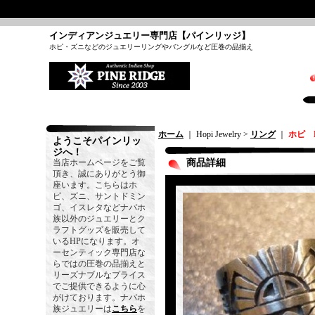
インディアンジュエリー専門店【パインリッジ】
ホピ・ズニなどのジュエリーリングやバングルなど圧巻の品揃え
ホーム
｜ Hopi Jewelry >
リング
｜
ホピ 
ようこそパインリッ
ジへ！
当店ホームページをご覧
商品詳細
頂き、誠にありがとう御
座います。こちらはホ
ピ、ズニ、サントドミン
ゴ、イスレタなどナバホ
族以外のジュエリーとク
ラフトグッズを販売して
いるHPになります。オ
ーセンティック専門店な
らではの圧巻の品揃えと
リーズナブルなプライス
でご提供できるように心
がけております。ナバホ
族ジュエリーは
こちら
を