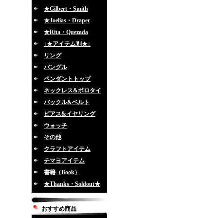
★Gilbert・Smith
★Joelias・Draper
★Rita・Quezada
↓★アイテム別★↓
リング
バングル
ペンダントトップ
ネックレス&ボロタイ
バックル&ベルト
ピアス&イヤリング
ウォッチ
その他
クラフトアイテム
チマヨアイテム
書籍（Book）
★Thanks・Soldout★
おすすめ商品