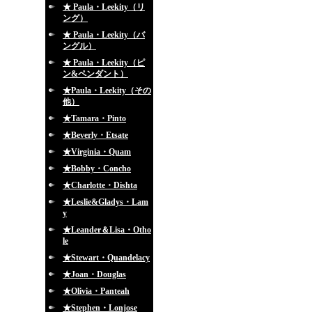
★ Paula・Leekity（リ
ング）
★ Paula・Leekity（バ
ングル）
★ Paula・Leekity（ピ
ン&ペンダント）
★Paula・Leekity（その
他）
★Tamara・Pinto
★Beverly・Etsate
★Virginia・Quam
★Bobby・Concho
★Charlotte・Dishta
★Leslie&Gladys・Lam
y
★Leander＆Lisa・Otho
le
★Stewart・Quandelacy
★Joan・Douglas
★Olivia・Panteah
★Stephen・Lonjose