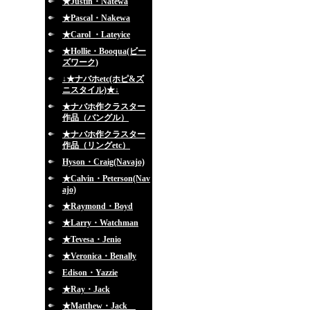
★Justin・Natewa
★Pascal・Nakewa
★Carol ・Lateyice
★Hollie・Booqua(ビー
ズワーク)
↓★ナバホetc(ホピ&ズ
ニスタイル)★↓
★ナバホ作クラスター
作品（バングル）
★ナバホ作クラスター
作品（リングetc）
Hyson・Craig(Navajo)
★Calvin・Peterson(Nav
ajo)
★Raymond・Boyd
★Larry・Watchman
★Tevesa・Jenio
★Veronica・Benally
Edison・Yazzie
★Ray・Jack
★Matthew・Jack