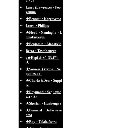
a・Jr
Larry (Lawrence)・Poo
youma
★Bennett・Kagenvema
Loren・Phillips
★Floyd・Namingha・L
omakuyvaya
★Benjamin・Mansfield
Berra・Tawahongva
↓★Hopi ホピ（現存）
★↓
★Sonwai（Verma・Ne
quatewa）
★Charles&Don・Suppl
ee
★Raymond・Sequapte
wa・Sr
★Sherian・Honhongva
★Bennard・Dallasvuya
oma
★Roy・Talahaftewa