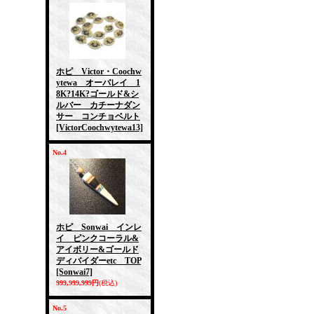
ホピ Victor・Coochw
ytewa オーバレイ 1
8K?14K?ゴールド&シ
ルバー カチーナダン
サー コンチョベルト
[VictorCoochwytewa13]
No.4
ホピ Sonwai インレ
イ ピンクコーラル&
アイボリー&ゴールド
ディバイダーetc TOP
[Sonwai7]
999,999,999円
(税込)
No.5