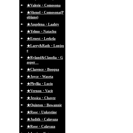
★Valerie・Comosona
★Shenel・Comosona(P
oblano)
★Angelena・Laahty
★Yelmo・Natachu
★Ernest・Leekela
★Larry&Rath・Lonjos
e
★Ryland&Claudia・G
asper
★Clarence・Booqua
★Joyce・Waseta
★Phyllia・Lucio
★Vernon・Vacit
★Jessica・Chavez
★Quinton・Bowannie
★Rose・Unkestine
★Judith・Calavaza
★Rose・Calavaza