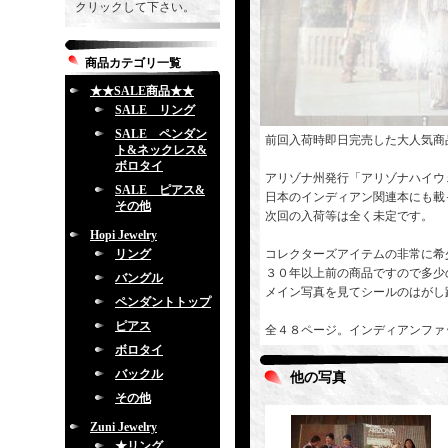
クリックして下さい。
商品カテゴリ一覧
★★SALE商品★★
SALE リング
SALE ペンダン
前回入荷時即日完売した大人気商
ト&ネックレス&
ボロタイ
アリゾナ州発行「アリゾナハイウ
SALE ピアス&
日本のインディアン関連本にも載
その他
次回の入荷等は全く未定です。
Hopi Jewelry
リング
コレクターズアイテムの非常に希
３０年以上前の商品ですので多少
バングル
メイン写真を見てシールのはがし
ペンダントトップ
ピアス
全４８ページ。インディアンファ
ボロタイ
バックル
他の写真
その他
Zuni Jewelry
★リング