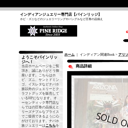
インディアンジュエリー専門店【パインリッジ】
ホピ・ズニなどのジュエリーリングやバングルなど圧巻の品揃え
ホーム
｜ インディアン関連Book >
アリ
ようこそパインリッ
ジへ！
当店ホームページをご覧
商品詳細
頂き、誠にありがとう御
座います。こちらはホ
ピ、ズニ、サントドミン
ゴ、イスレタなどナバホ
族以外のジュエリーとク
ラフトグッズを販売して
いるHPになります。オ
ーセンティック専門店な
らではの圧巻の品揃えと
リーズナブルなプライス
でご提供できるように心
がけております。ナバホ
族ジュエリーは
こちら
を