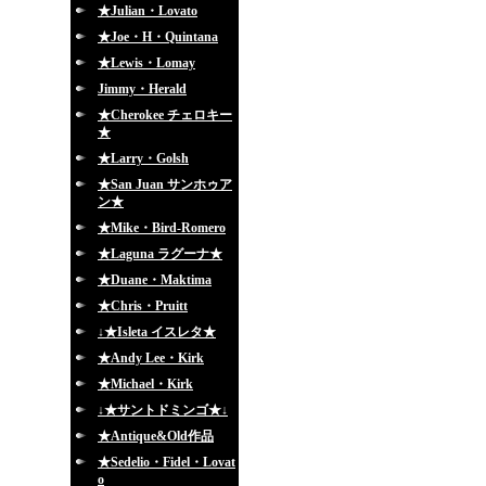
★Julian・Lovato
★Joe・H・Quintana
★Lewis・Lomay
Jimmy・Herald
★Cherokee チェロキー
★
★Larry・Golsh
★San Juan サンホゥア
ン★
★Mike・Bird-Romero
★Laguna ラグーナ★
★Duane・Maktima
★Chris・Pruitt
↓★Isleta イスレタ★
★Andy Lee・Kirk
★Michael・Kirk
↓★サントドミンゴ★↓
★Antique&Old作品
★Sedelio・Fidel・Lovat
o