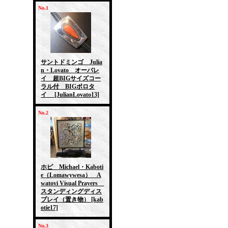
No.1
サントドミンゴ Julia
n・Lovato オーバレ
イ 超BIGサイズコー
ラル付 BIGボロタ
イ
[JulianLovato13]
No.2
ホピ Michael・Kaboti
e（Lomawywesa） A
watovi Visual Prayers
スタンディングディス
プレイ（置き物）
[kab
otie17]
No.3