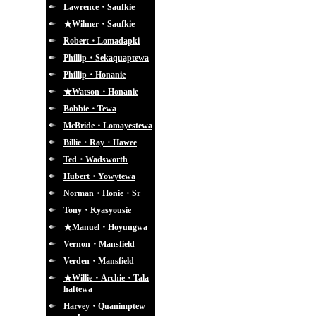
Lawrence・Saufkie
★Wilmer・Saufkie
Robert・Lomadapki
Phillip・Sekaquaptewa
Phillip・Honanie
★Watson・Honanie
Bobbie・Tewa
McBride・Lomayestewa
Billie・Ray・Hawee
Ted・Wadsworth
Hubert・Yowytewa
Norman・Honie・Sr
Tony・Kyasyousie
★Manuel・Hoyungwa
Vernon・Mansfield
Verden・Mansfield
★Willie・Archie・Tala
haftewa
Harvey・Quanimptew