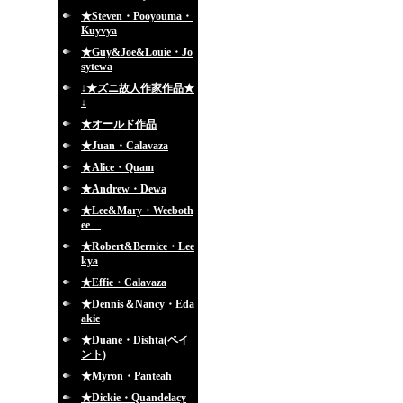
★Steven・Pooyouma・
Kuyvya
★Guy&Joe&Louie・Jo
sytewa
↓★ズニ故人作家作品★
↓
★オールド作品
★Juan・Calavaza
★Alice・Quam
★Andrew・Dewa
★Lee&Mary・Weeboth
ee
★Robert&Bernice・Lee
kya
★Effie・Calavaza
★Dennis＆Nancy・Eda
akie
★Duane・Dishta(ペイ
ント)
★Myron・Panteah
★Dickie・Quandelacy