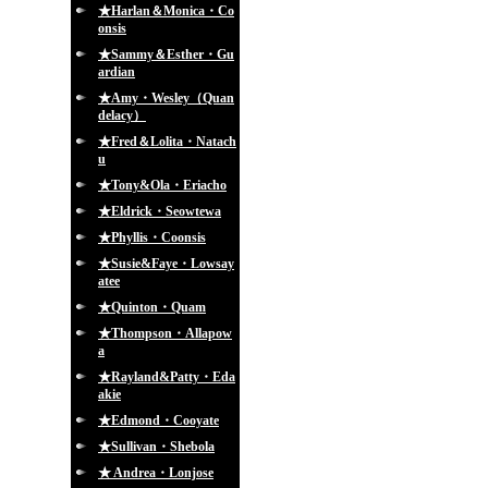
★Harlan＆Monica・Co
onsis
★Sammy＆Esther・Gu
ardian
★Amy・Wesley（Quan
delacy）
★Fred＆Lolita・Natach
u
★Tony&Ola・Eriacho
★Eldrick・Seowtewa
★Phyllis・Coonsis
★Susie&Faye・Lowsay
atee
★Quinton・Quam
★Thompson・Allapow
a
★Rayland&Patty・Eda
akie
★Edmond・Cooyate
★Sullivan・Shebola
★ Andrea・Lonjose