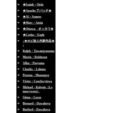
★Isaiah・Ortiz
★Apache アパッチ★
★Al・Somers
★Marc・Antia
★Ottawa オッタワ★
★Carlos・Eagle
↓★ホピ故人作家作品★
↓
Ralph・Tawangyaouma
Morris・Robinson
Allen・Pooyama
Charles・Loloma
Preston・Monongye
Victor・Coochwytewa
Michael・Kabotie（Lo
mawywesa）
Glenn・Lucas
Bernard・Dawahoya
Bueford・Dawahoya