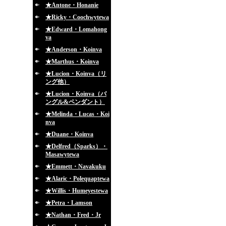
★Antone・Honanie
★Ricky・Coochwytewa
★Edward・Lomahong
va
★Anderson・Koinva
★Marthus・Koinva
★Lucion・Koinva（リ
ング他）
★Lucion・Koinva（バ
ングル&ペンダント）
★Melinda・Lucas・Koi
nva
★Duane・Koinva
★Delfred（Sparks）・
Masawytewa
★Emmett・Navakuku
★Alaric・Polequaptewa
★Willis・Humeyestewa
★Petra・Lamson
★Nathan・Fred・Jr