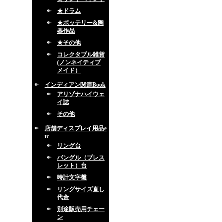
★ドラム
★ポッテリー&陶
器作品
★その他
コレクタブル雑貨
(ノンネイティブ
メイド）
インディアン関連Book
アリゾナハイウェ
イ誌
その他
店舗ディスプレイ用品e
tc
リング台
バングル（ブレス
レット）台
時計文字盤
リングサイズ直し
代金
別途販売用チェー
ン