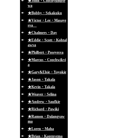
★John・Coochyumpte
wa
★Bobby・Sekakuku
★Victor・Lee・Masaye
sva
★Chalmers・Day
★Eddie・Scott・Kohtal
awva
★Philbert・Poseyesva
★Marcus・Coochwikvi
a
★Gary&Elsie・Yoyokie
★Jason・Takala
★Kevin・Takala
★Weaver・Selina
★Andrew・Saufkie
★Richard・Pawiki
★Ramon・Dalangyaw
ma
★Loren・Maha
★Brian・Kagenvema