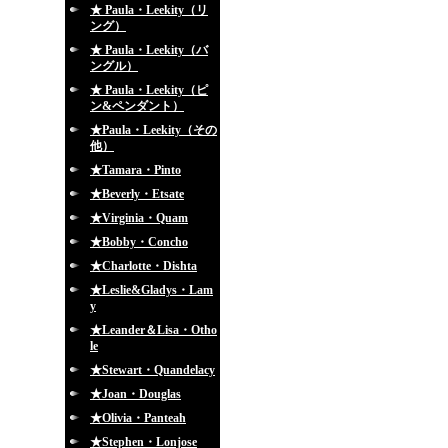
★ Paula・Leekity（リ
ング）
★ Paula・Leekity（バ
ングル）
★ Paula・Leekity（ピ
ン&ペンダント）
★Paula・Leekity（その
他）
★Tamara・Pinto
★Beverly・Etsate
★Virginia・Quam
★Bobby・Concho
★Charlotte・Dishta
★Leslie&Gladys・Lam
y
★Leander＆Lisa・Otho
le
★Stewart・Quandelacy
★Joan・Douglas
★Olivia・Panteah
★Stephen・Lonjose