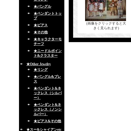
★バングル
★ペンダントトッ
プ
(画像をクリックすると大
★ピアス
きく見られます)
★その他
★キャラクターモ
チーフ
★ニードルポイン
ト&クラスター
★Other Jewelry
★リング
★バングル&ブレ
ス
★ペンダント&ネ
ックレス（シルバ
ー）
★ペンダント&ネ
ックレス（ノンシ
ルバー）
★ピアス&その他
★スー&シャイアンetc