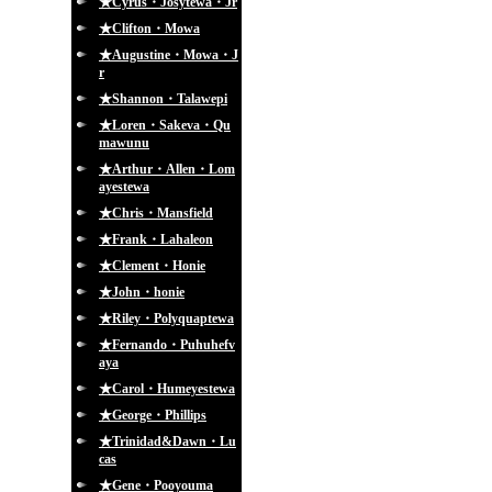
★Cyrus・Josytewa・Jr
★Clifton・Mowa
★Augustine・Mowa・J
r
★Shannon・Talawepi
★Loren・Sakeva・Qu
mawunu
★Arthur・Allen・Lom
ayestewa
★Chris・Mansfield
★Frank・Lahaleon
★Clement・Honie
★John・honie
★Riley・Polyquaptewa
★Fernando・Puhuhefv
aya
★Carol・Humeyestewa
★George・Phillips
★Trinidad&Dawn・Lu
cas
★Gene・Pooyouma