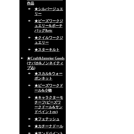
作品
★シルバージュエ
リー
★ビーズワークジ
ュエリー&ポーチ
バッグ&etc
★クイルワークジ
ュエリー
★スターキルト
★Craft&Interior Goods
(ナバホ&ノンネイティ
ブ込)
★スカル&ウォー
ボンネット
★ビーズワークド
ール&小物
★キャラクターモ
チーフ(ビーズワ
ークドール&サン
ドペイントetc)
★フェテッシュ
★カチーナドール
★サンドペイント