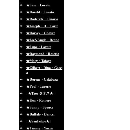
★Sam・Lovato
★Harold・Lovato
★Roderick・Tenorio
★Joseph・D・Coriz
★Harvey・Chavez
★Joe&Angle・Reano
★Lupe・Lovato
★Raymond・Rosetta
★Mary・Tafoya
★Gilbert・Dino・Garci
a
★Dorene・Calabaza
★Paul・Tenorio
↓★Taos タオス★↓
★Ken・Romero
★Sonny・Spruce
★Buffalo・Dancer
↓★SanFelipe★↓
★Timmy・Yazzie