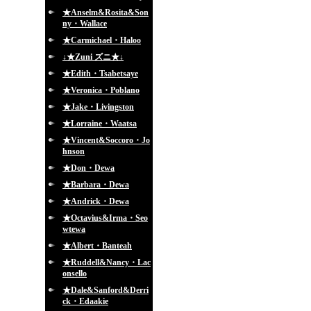
★Anselm&Rosita&Son
ny・Wallace
★Carmichael・Haloo
↓★Zuni ズニ★↓
★Edith・Tsabetsaye
★Veronica・Poblano
★Jake・Livingston
★Lorraine・Waatsa
★Vincent&Soccoro・Jo
hnson
★Don・Dewa
★Barbara・Dewa
★Andrick・Dewa
★Octavius&Irma・Seo
wtewa
★Albert・Banteah
★Ruddell&Nancy・Lac
onsello
★Dale&Sanford&Derri
ck・Edaakie