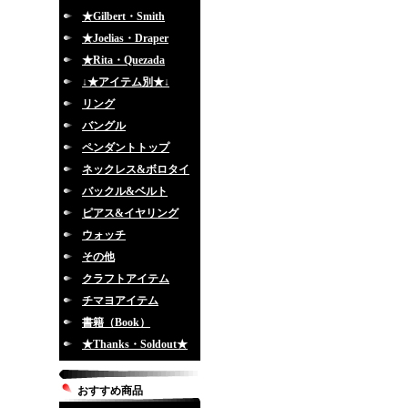
★Gilbert・Smith
★Joelias・Draper
★Rita・Quezada
↓★アイテム別★↓
リング
バングル
ペンダントトップ
ネックレス&ボロタイ
バックル&ベルト
ピアス&イヤリング
ウォッチ
その他
クラフトアイテム
チマヨアイテム
書籍（Book）
★Thanks・Soldout★
おすすめ商品