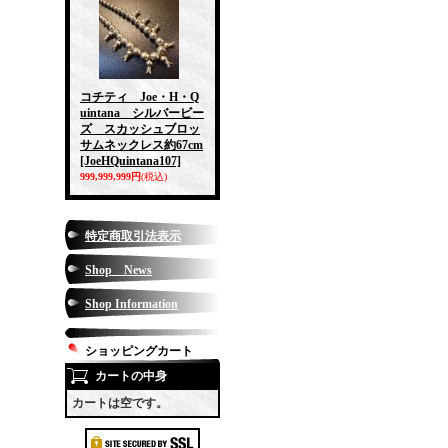
コチティ Joe・H・Q
uintana シルバービー
ズ スカッシュブロッ
サムネックレス約67cm
[JoeHQuintana107]
999,999,999円
(税込)
特定商取引法表示
Shop News
Shop Information
ショッピングカート
カートの中身
カートは空です。