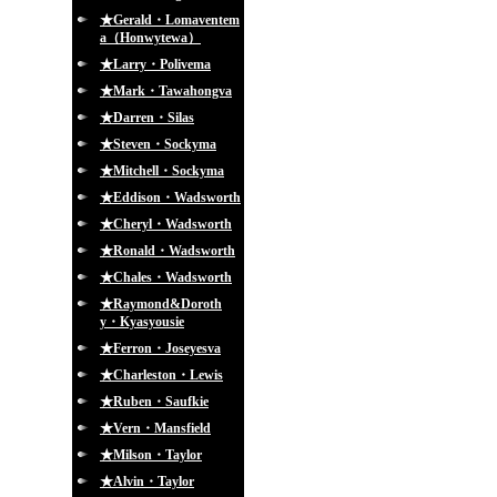
★Gerald・Lomaventem
a（Honwytewa）
★Larry・Polivema
★Mark・Tawahongva
★Darren・Silas
★Steven・Sockyma
★Mitchell・Sockyma
★Eddison・Wadsworth
★Cheryl・Wadsworth
★Ronald・Wadsworth
★Chales・Wadsworth
★Raymond&Doroth
y・Kyasyousie
★Ferron・Joseyesva
★Charleston・Lewis
★Ruben・Saufkie
★Vern・Mansfield
★Milson・Taylor
★Alvin・Taylor