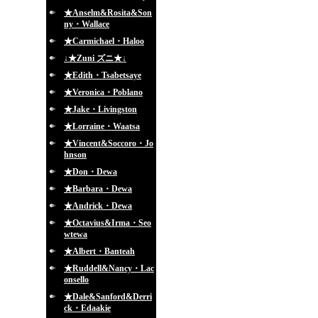
★Anselm&Rosita&Son
ny・Wallace
★Carmichael・Haloo
↓★Zuni ズニ★↓
★Edith・Tsabetsaye
★Veronica・Poblano
★Jake・Livingston
★Lorraine・Waatsa
★Vincent&Soccoro・Jo
hnson
★Don・Dewa
★Barbara・Dewa
★Andrick・Dewa
★Octavius&Irma・Seo
wtewa
★Albert・Banteah
★Ruddell&Nancy・Lac
onsello
★Dale&Sanford&Derri
ck・Edaakie