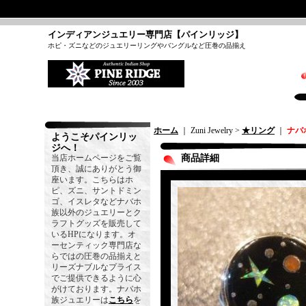
インディアンジュエリー専門店【パインリッジ】
ホピ・ズニなどのジュエリーリングやバングルなど圧巻の品揃え
ホーム
｜ Zuni Jewelry >
★リング
｜
ナバ
ようこそパインリッ
ジへ！
当店ホームページをご覧
商品詳細
頂き、誠にありがとう御
座います。こちらはホ
ピ、ズニ、サントドミン
ゴ、イスレタなどナバホ
族以外のジュエリーとク
ラフトグッズを販売して
いるHPになります。オ
ーセンティック専門店な
らではの圧巻の品揃えと
リーズナブルなプライス
でご提供できるように心
がけております。ナバホ
族ジュエリーは
こちら
を