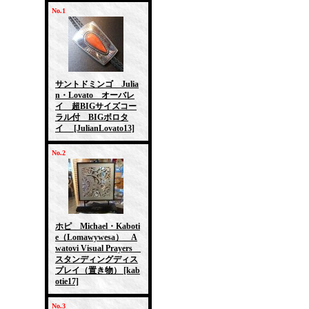
No.1
サントドミンゴ Julia
n・Lovato オーバレ
イ 超BIGサイズコー
ラル付 BIGボロタ
イ
[JulianLovato13]
No.2
ホピ Michael・Kaboti
e（Lomawywesa） A
watovi Visual Prayers
スタンディングディス
プレイ（置き物）
[kab
otie17]
No.3