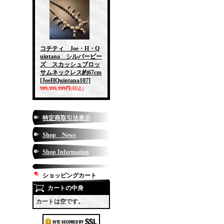
コチティ Joe・H・Q
uintana シルバービー
ズ スカッシュブロッ
サムネックレス約67cm
[JoeHQuintana107]
999,999,999円
(税込)
特定商取引法表示
Shop News
Shop Information
ショッピングカート
カートの中身
カートは空です。