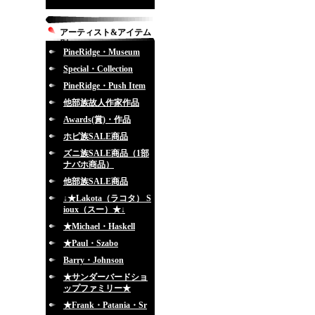
アーティスト&アイテム
別
PineRidge・Museum
Special・Collection
PineRidge・Push Item
他部族故人作家作品
Awards(賞)・作品
ホピ族SALE商品
ズニ族SALE商品（1部
ナバホ商品）
他部族SALE商品
↓★Lakota（ラコタ） S
ioux（スー）★↓
★Michael・Haskell
★Paul・Szabo
Barry・Johnson
★サンダーバードショ
ップファミリー★
★Frank・Patania・Sr