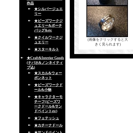
作品
★シルバージュエ
リー
★ビーズワークジ
ュエリー&ポーチ
バッグ&etc
★クイルワークジ
(画像をクリックすると大
ュエリー
きく見られます)
★スターキルト
★Craft&Interior Goods
(ナバホ&ノンネイティ
ブ込)
★スカル&ウォー
ボンネット
★ビーズワークド
ール&小物
★キャラクターモ
チーフ(ビーズワ
ークドール&サン
ドペイントetc)
★フェテッシュ
★カチーナドール
★サンドペイント