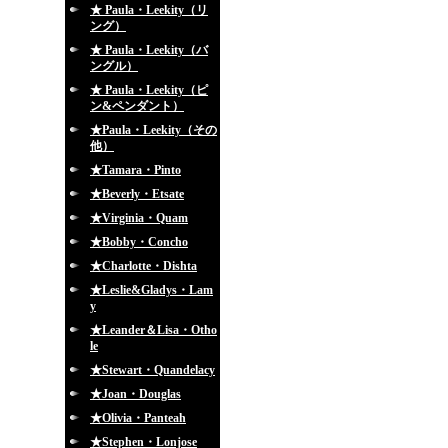
★ Paula・Leekity（リ
ング）
★ Paula・Leekity（バ
ングル）
★ Paula・Leekity（ピ
ン&ペンダント）
★Paula・Leekity（その
他）
★Tamara・Pinto
★Beverly・Etsate
★Virginia・Quam
★Bobby・Concho
★Charlotte・Dishta
★Leslie&Gladys・Lam
y
★Leander＆Lisa・Otho
le
★Stewart・Quandelacy
★Joan・Douglas
★Olivia・Panteah
★Stephen・Lonjose