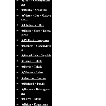
★John・Coochyumpte
wa
★Bobby・Sekakuku
★Victor・Lee・Masaye
sva
★Chalmers・Day
★Eddie・Scott・Kohtal
awva
★Philbert・Poseyesva
★Marcus・Coochwikvi
a
★Gary&Elsie・Yoyokie
★Jason・Takala
★Kevin・Takala
★Weaver・Selina
★Andrew・Saufkie
★Richard・Pawiki
★Ramon・Dalangyaw
ma
★Loren・Maha
★Brian・Kagenvema