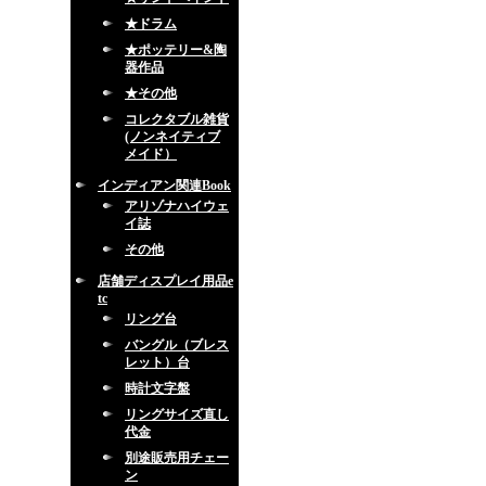
★ドラム
★ポッテリー&陶
器作品
★その他
コレクタブル雑貨
(ノンネイティブ
メイド）
インディアン関連Book
アリゾナハイウェ
イ誌
その他
店舗ディスプレイ用品e
tc
リング台
バングル（ブレス
レット）台
時計文字盤
リングサイズ直し
代金
別途販売用チェー
ン