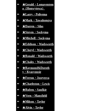
★Gerald・Lomaventem
a（Honwytewa）
★Larry・Polivema
★Mark・Tawahongva
★Darren・Silas
★Steven・Sockyma
★Mitchell・Sockyma
★Eddison・Wadsworth
★Cheryl・Wadsworth
★Ronald・Wadsworth
★Chales・Wadsworth
★Raymond&Doroth
y・Kyasyousie
★Ferron・Joseyesva
★Charleston・Lewis
★Ruben・Saufkie
★Vern・Mansfield
★Milson・Taylor
★Alvin・Taylor