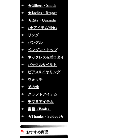
★Gilbert・Smith
★Joelias・Draper
★Rita・Quezada
↓★アイテム別★↓
リング
バングル
ペンダントトップ
ネックレス&ボロタイ
バックル&ベルト
ピアス&イヤリング
ウォッチ
その他
クラフトアイテム
チマヨアイテム
書籍（Book）
★Thanks・Soldout★
おすすめ商品