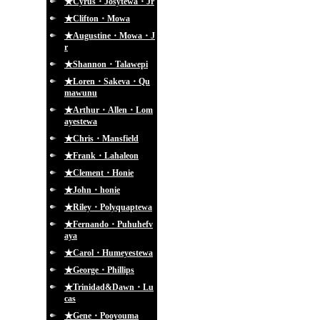
★Cyrus・Josytewa・Jr
★Clifton・Mowa
★Augustine・Mowa・J
r
★Shannon・Talawepi
★Loren・Sakeva・Qu
mawunu
★Arthur・Allen・Lom
ayestewa
★Chris・Mansfield
★Frank・Lahaleon
★Clement・Honie
★John・honie
★Riley・Polyquaptewa
★Fernando・Puhuhefv
aya
★Carol・Humeyestewa
★George・Phillips
★Trinidad&Dawn・Lu
cas
★Gene・Pooyouma