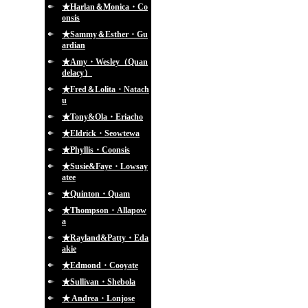
★Harlan＆Monica・Co
onsis
★Sammy＆Esther・Gu
ardian
★Amy・Wesley（Quan
delacy）
★Fred＆Lolita・Natach
u
★Tony&Ola・Eriacho
★Eldrick・Seowtewa
★Phyllis・Coonsis
★Susie&Faye・Lowsay
atee
★Quinton・Quam
★Thompson・Allapow
a
★Rayland&Patty・Eda
akie
★Edmond・Cooyate
★Sullivan・Shebola
★ Andrea・Lonjose