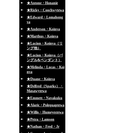
★Antone・Honanie
★Ricky・Coochwytewa
★Edward・Lomahong
va
★Anderson・Koinva
★Marthus・Koinva
★Lucion・Koinva（リ
ング他）
★Lucion・Koinva（バ
ングル&ペンダント）
★Melinda・Lucas・Koi
nva
★Duane・Koinva
★Delfred（Sparks）・
Masawytewa
★Emmett・Navakuku
★Alaric・Polequaptewa
★Willis・Humeyestewa
★Petra・Lamson
★Nathan・Fred・Jr