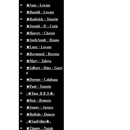
★Sam・Lovato
★Harold・Lovato
★Roderick・Tenorio
★Joseph・D・Coriz
★Harvey・Chavez
★Joe&Angle・Reano
★Lupe・Lovato
★Raymond・Rosetta
★Mary・Tafoya
★Gilbert・Dino・Garci
a
★Dorene・Calabaza
★Paul・Tenorio
↓★Taos タオス★↓
★Ken・Romero
★Sonny・Spruce
★Buffalo・Dancer
↓★SanFelipe★↓
★Timmy・Yazzie