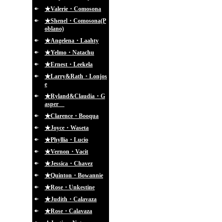
★Valerie・Comosona
★Shenel・Comosona(P
oblano)
★Angelena・Laahty
★Yelmo・Natachu
★Ernest・Leekela
★Larry&Rath・Lonjos
e
★Ryland&Claudia・G
asper
★Clarence・Booqua
★Joyce・Waseta
★Phyllia・Lucio
★Vernon・Vacit
★Jessica・Chavez
★Quinton・Bowannie
★Rose・Unkestine
★Judith・Calavaza
★Rose・Calavaza