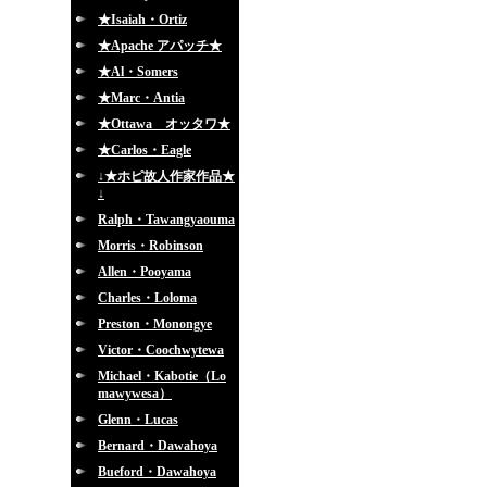
★Isaiah・Ortiz
★Apache アパッチ★
★Al・Somers
★Marc・Antia
★Ottawa オッタワ★
★Carlos・Eagle
↓★ホピ故人作家作品★
↓
Ralph・Tawangyaouma
Morris・Robinson
Allen・Pooyama
Charles・Loloma
Preston・Monongye
Victor・Coochwytewa
Michael・Kabotie（Lo
mawywesa）
Glenn・Lucas
Bernard・Dawahoya
Bueford・Dawahoya