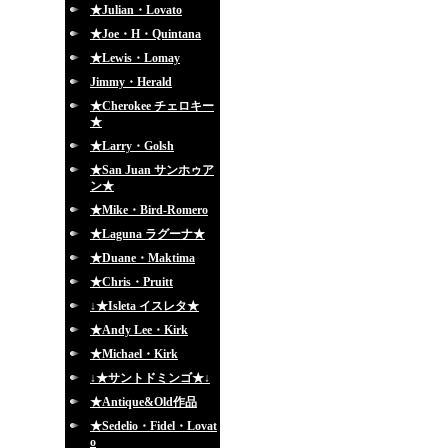
★Julian・Lovato
★Joe・H・Quintana
★Lewis・Lomay
Jimmy・Herald
★Cherokee チェロキー
★
★Larry・Golsh
★San Juan サンホゥア
ン★
★Mike・Bird-Romero
★Laguna ラグーナ★
★Duane・Maktima
★Chris・Pruitt
↓★Isleta イスレタ★
★Andy Lee・Kirk
★Michael・Kirk
↓★サントドミンゴ★↓
★Antique&Old作品
★Sedelio・Fidel・Lovat
o