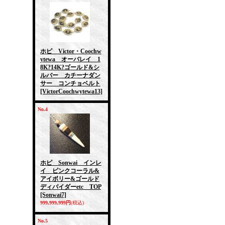
ホピ Victor・Coochw
ytewa オーバレイ 1
8K?14K?ゴールド&シ
ルバー カチーナダン
サー コンチョベルト
[VictorCoochwytewa13]
No.4
ホピ Sonwai インレ
イ ピンクコーラル&
アイボリー&ゴールド
ディバイダーetc TOP
[Sonwai7]
999,999,999円
(税込)
No.5