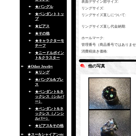
表面デザイン部サイズ
:
★バングル
リングサイズ
:
★ペンダントトッ
リングサイズ直しについて
:
プ
★ピアス
リングサイズ直し代金納期
:
★その他
ホールマーク
:
★キャラクターモ
管理番号（商品番号ではありませ
チーフ
消費税抜き価格
:
★ニードルポイン
ト&クラスター
他の写真
★Other Jewelry
★リング
★バングル&ブレ
ス
★ペンダント&ネ
ックレス（シルバ
ー）
★ペンダント&ネ
ックレス（ノンシ
ルバー）
★ピアス&その他
★スー&シャイアンetc