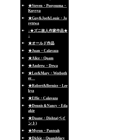
★Steven・Pooyouma・
Kuyvya
★Guy&Joe&Louie・Jo
sytewa
↓★ズニ故人作家作品★
↓
★オールド作品
★Juan・Calavaza
★Alice・Quam
★Andrew・Dewa
★Lee&Mary・Weeboth
ee
★Robert&Bernice・Lee
kya
★Effie・Calavaza
★Dennis＆Nancy・Eda
akie
★Duane・Dishta(ペイ
ント)
★Myron・Panteah
★Dickie・Quandelacy