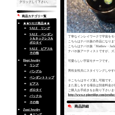
クリックして下さい。
商品カテゴリ一覧
★★SALE商品★★
SALE リング
SALE ペンダン
丁寧なインレイワークで宇宙をモ
ト&ネックレス&
こちらはナバホ族の作品になりま
ボロタイ
こちらはナバホ族「Matthew・J
SALE ピアス&
ナバホ族アーティストですが、ズ
その他
Hopi Jewelry
可愛らしい宇宙モチーフです。
リング
男性女性共にスタイリングしやす
バングル
ペンダントトップ
※こちらはサイズ直し可能です。
ピアス
また直しをする場合は別途料金が
ボロタイ
ご購入お手続きをお取り下さいま
http://www.e-pineridge.com/produc
バックル
その他
商品詳細
Zuni Jewelry
★リング