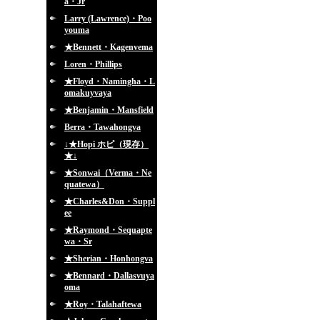
a・Jr
Larry (Lawrence)・Poo
youma
★Bennett・Kagenvema
Loren・Phillips
★Floyd・Namingha・L
omakuyvaya
★Benjamin・Mansfield
Berra・Tawahongva
↓★Hopi ホピ（現存）
★↓
★Sonwai（Verma・Ne
quatewa）
★Charles&Don・Suppl
ee
★Raymond・Sequapte
wa・Sr
★Sherian・Honhongva
★Bennard・Dallasvuya
oma
★Roy・Talahaftewa