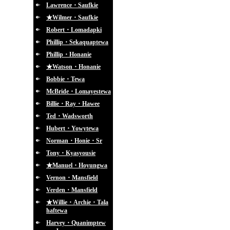
Lawrence・Saufkie
★Wilmer・Saufkie
Robert・Lomadapki
Phillip・Sekaquaptewa
Phillip・Honanie
★Watson・Honanie
Bobbie・Tewa
McBride・Lomayestewa
Billie・Ray・Hawee
Ted・Wadsworth
Hubert・Yowytewa
Norman・Honie・Sr
Tony・Kyasyousie
★Manuel・Hoyungwa
Vernon・Mansfield
Verden・Mansfield
★Willie・Archie・Tala
haftewa
Harvey・Quanimptew