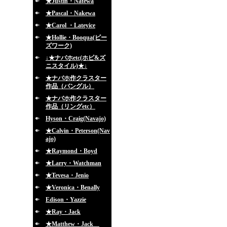
★Justin・Natewa
★Pascal・Nakewa
★Carol ・Lateyice
★Hollie・Booqua(ビー
ズワーク)
↓★ナバホetc(ホピ&ズ
ニスタイル)★↓
★ナバホ作クラスター
作品（バングル）
★ナバホ作クラスター
作品（リングetc）
Hyson・Craig(Navajo)
★Calvin・Peterson(Nav
ajo)
★Raymond・Boyd
★Larry・Watchman
★Tevesa・Jenio
★Veronica・Benally
Edison・Yazzie
★Ray・Jack
★Matthew・Jack