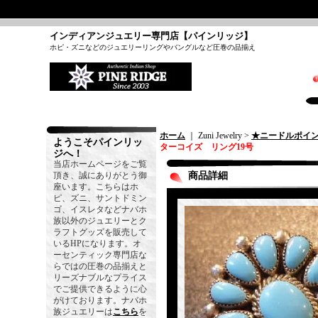
インディアンジュエリー専門店【パインリッジ】
ホピ・ズニなどのジュエリーリングやバングルなど圧巻の品揃え
ホーム
｜ Zuni Jewelry >
★ニードルポイ
ようこそパインリッ
ターコイズ リング19号
ジへ！
当店ホームページをご覧
頂き、誠にありがとう御
商品詳細
座います。こちらはホ
ピ、ズニ、サントドミン
ゴ、イスレタなどナバホ
族以外のジュエリーとク
ラフトグッズを販売して
いるHPになります。オ
ーセンティック専門店な
らではの圧巻の品揃えと
リーズナブルなプライス
でご提供できるように心
がけております。ナバホ
族ジュエリーは
こちら
を