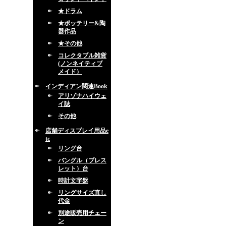
★ドラム
★ポッテリー&陶
器作品
★その他
コレクタブル雑貨
(ノンネイティブ
メイド）
インディアン関連Book
アリゾナハイウェ
イ誌
その他
店舗ディスプレイ用品e
tc
リング台
バングル（ブレス
レット）台
時計文字盤
リングサイズ直し
代金
別途販売用チェー
ン