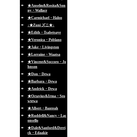
★Anselm&Rosita&Son
ny・Wallace
★Carmichael・Haloo
↓★Zuni ズニ★↓
★Edith・Tsabetsaye
★Veronica・Poblano
★Jake・Livingston
★Lorraine・Waatsa
★Vincent&Soccoro・Jo
hnson
★Don・Dewa
★Barbara・Dewa
★Andrick・Dewa
★Octavius&Irma・Seo
wtewa
★Albert・Banteah
★Ruddell&Nancy・Lac
onsello
★Dale&Sanford&Derri
ck・Edaakie