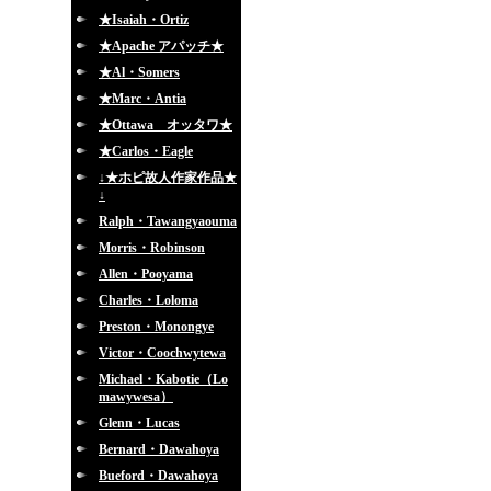
★Isaiah・Ortiz
★Apache アパッチ★
★Al・Somers
★Marc・Antia
★Ottawa オッタワ★
★Carlos・Eagle
↓★ホピ故人作家作品★
↓
Ralph・Tawangyaouma
Morris・Robinson
Allen・Pooyama
Charles・Loloma
Preston・Monongye
Victor・Coochwytewa
Michael・Kabotie（Lo
mawywesa）
Glenn・Lucas
Bernard・Dawahoya
Bueford・Dawahoya