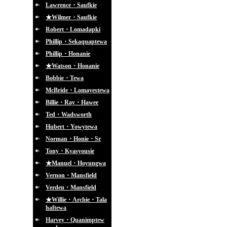
Lawrence・Saufkie
★Wilmer・Saufkie
Robert・Lomadapki
Phillip・Sekaquaptewa
Phillip・Honanie
★Watson・Honanie
Bobbie・Tewa
McBride・Lomayestewa
Billie・Ray・Hawee
Ted・Wadsworth
Hubert・Yowytewa
Norman・Honie・Sr
Tony・Kyasyousie
★Manuel・Hoyungwa
Vernon・Mansfield
Verden・Mansfield
★Willie・Archie・Tala
haftewa
Harvey・Quanimptew