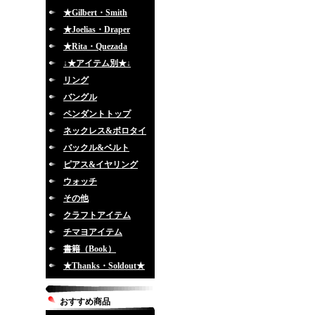
★Gilbert・Smith
★Joelias・Draper
★Rita・Quezada
↓★アイテム別★↓
リング
バングル
ペンダントトップ
ネックレス&ボロタイ
バックル&ベルト
ピアス&イヤリング
ウォッチ
その他
クラフトアイテム
チマヨアイテム
書籍（Book）
★Thanks・Soldout★
おすすめ商品