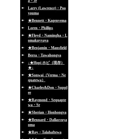
a・Jr
Larry (Lawrence)・Poo
youma
★Bennett・Kagenvema
Loren・Phillips
★Floyd・Namingha・L
omakuyvaya
★Benjamin・Mansfield
Berra・Tawahongva
↓★Hopi ホピ（現存）
★↓
★Sonwai（Verma・Ne
quatewa）
★Charles&Don・Suppl
ee
★Raymond・Sequapte
wa・Sr
★Sherian・Honhongva
★Bennard・Dallasvuya
oma
★Roy・Talahaftewa