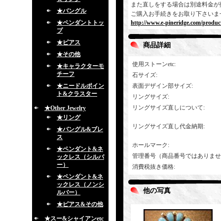
また直しをする場合は別途料金が
★バングル
ご購入お手続きをお取り下さいま
★ペンダントトッ
http://www.e-pineridge.com/produc
プ
★ピアス
商品詳細
★その他
使用ストーンetc
:
★キャラクターモ
チーフ
石サイズ
:
★ニードルポイン
表面デザイン部サイズ
:
ト&クラスター
リングサイズ
:
リングサイズ直しについて
:
★Other Jewelry
★リング
リングサイズ直し代金納期
:
★バングル&ブレ
ス
ホールマーク
:
★ペンダント&ネ
管理番号（商品番号ではありませ
ックレス（シルバ
ー）
消費税抜き価格
:
★ペンダント&ネ
ックレス（ノンシ
他の写真
ルバー）
★ピアス&その他
★スー&シャイアンetc