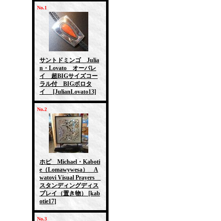
No.1
サントドミンゴ Julia
n・Lovato オーバレ
イ 超BIGサイズコー
ラル付 BIGボロタ
イ
[JulianLovato13]
No.2
ホピ Michael・Kaboti
e（Lomawywesa） A
watovi Visual Prayers
スタンディングディス
プレイ（置き物）
[kab
otie17]
No.3