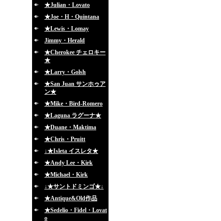
★Julian・Lovato
★Joe・H・Quintana
★Lewis・Lomay
Jimmy・Herald
★Cherokee チェロキー
★
★Larry・Golsh
★San Juan サンホゥア
ン★
★Mike・Bird-Romero
★Laguna ラグーナ★
★Duane・Maktima
★Chris・Pruitt
↓★Isleta イスレタ★
★Andy Lee・Kirk
★Michael・Kirk
↓★サントドミンゴ★↓
★Antique&Old作品
★Sedelio・Fidel・Lovat
o