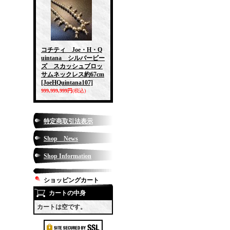
コチティ Joe・H・Q
uintana シルバービー
ズ スカッシュブロッ
サムネックレス約67cm
[JoeHQuintana107]
999,999,999円
(税込)
特定商取引法表示
Shop News
Shop Information
ショッピングカート
カートの中身
カートは空です。