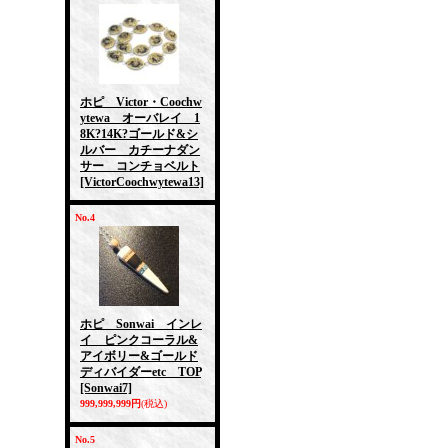
ホピ Victor・Coochw
ytewa オーバレイ 1
8K?14K?ゴールド&シ
ルバー カチーナダン
サー コンチョベルト
[VictorCoochwytewa13]
No.4
ホピ Sonwai インレ
イ ピンクコーラル&
アイボリー&ゴールド
ディバイダーetc TOP
[Sonwai7]
999,999,999円
(税込)
No.5