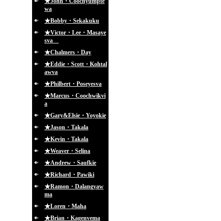
★John・Coochyumpte
wa
★Bobby・Sekakuku
★Victor・Lee・Masaye
sva
★Chalmers・Day
★Eddie・Scott・Kohtal
awva
★Philbert・Poseyesva
★Marcus・Coochwikvi
a
★Gary&Elsie・Yoyokie
★Jason・Takala
★Kevin・Takala
★Weaver・Selina
★Andrew・Saufkie
★Richard・Pawiki
★Ramon・Dalangyaw
ma
★Loren・Maha
★Brian・Kagenvema