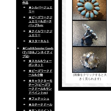
作品
★シルバージュエ
リー
★ビーズワークジ
ュエリー&ポーチ
バッグ&etc
★クイルワークジ
ュエリー
★スターキルト
★Craft&Interior Goods
(ナバホ&ノンネイティ
ブ込)
★スカル&ウォー
ボンネット
★ビーズワークド
ール&小物
(画像をクリックすると大
きく見られます)
★キャラクターモ
チーフ(ビーズワ
ークドール&サン
ドペイントetc)
★フェテッシュ
★カチーナドール
★サンドペイント