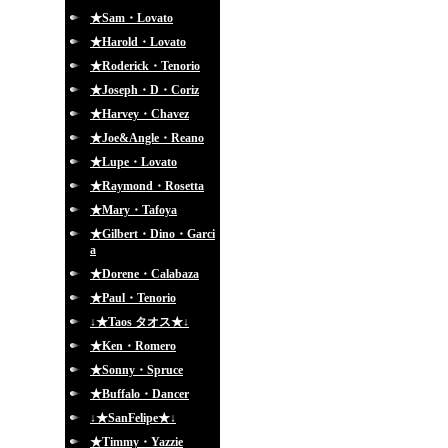
★Sam・Lovato
★Harold・Lovato
★Roderick・Tenorio
★Joseph・D・Coriz
★Harvey・Chavez
★Joe&Angle・Reano
★Lupe・Lovato
★Raymond・Rosetta
★Mary・Tafoya
★Gilbert・Dino・Garci
a
★Dorene・Calabaza
★Paul・Tenorio
↓★Taos タオス★↓
★Ken・Romero
★Sonny・Spruce
★Buffalo・Dancer
↓★SanFelipe★↓
★Timmy・Yazzie