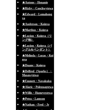
★Antone・Honanie
★Ricky・Coochwytewa
★Edward・Lomahong
va
★Anderson・Koinva
★Marthus・Koinva
★Lucion・Koinva（リ
ング他）
★Lucion・Koinva（バ
ングル&ペンダント）
★Melinda・Lucas・Koi
nva
★Duane・Koinva
★Delfred（Sparks）・
Masawytewa
★Emmett・Navakuku
★Alaric・Polequaptewa
★Willis・Humeyestewa
★Petra・Lamson
★Nathan・Fred・Jr