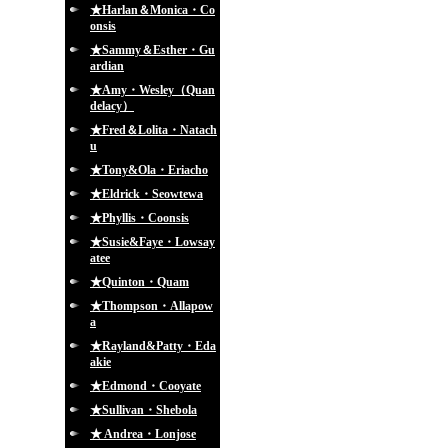
★Harlan＆Monica・Co
onsis
★Sammy＆Esther・Gu
ardian
★Amy・Wesley（Quan
delacy）
★Fred＆Lolita・Natach
u
★Tony&Ola・Eriacho
★Eldrick・Seowtewa
★Phyllis・Coonsis
★Susie&Faye・Lowsay
atee
★Quinton・Quam
★Thompson・Allapow
a
★Rayland&Patty・Eda
akie
★Edmond・Cooyate
★Sullivan・Shebola
★ Andrea・Lonjose