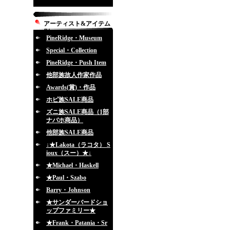
アーティスト&アイテム
別
PineRidge・Museum
Special・Collection
PineRidge・Push Item
他部族故人作家作品
Awards(賞)・作品
ホピ族SALE商品
ズニ族SALE商品（1部
ナバホ商品）
他部族SALE商品
↓★Lakota（ラコタ） S
ioux（スー）★↓
★Michael・Haskell
★Paul・Szabo
Barry・Johnson
★サンダーバードショ
ップファミリー★
★Frank・Patania・Sr