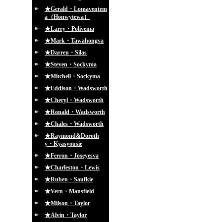
★Gerald・Lomaventem
a（Honwytewa）
★Larry・Polivema
★Mark・Tawahongva
★Darren・Silas
★Steven・Sockyma
★Mitchell・Sockyma
★Eddison・Wadsworth
★Cheryl・Wadsworth
★Ronald・Wadsworth
★Chales・Wadsworth
★Raymond&Doroth
y・Kyasyousie
★Ferron・Joseyesva
★Charleston・Lewis
★Ruben・Saufkie
★Vern・Mansfield
★Milson・Taylor
★Alvin・Taylor