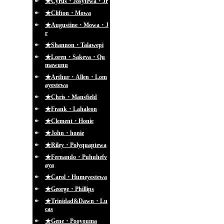
★Cyrus・Josytewa・Jr
★Clifton・Mowa
★Augustine・Mowa・J
r
★Shannon・Talawepi
★Loren・Sakeva・Qu
mawunu
★Arthur・Allen・Lom
ayestewa
★Chris・Mansfield
★Frank・Lahaleon
★Clement・Honie
★John・honie
★Riley・Polyquaptewa
★Fernando・Puhuhefv
aya
★Carol・Humeyestewa
★George・Phillips
★Trinidad&Dawn・Lu
cas
★Gene・Pooyouma