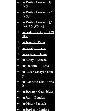
★ Paula・Leekity（リ
ング）
★ Paula・Leekity（バ
ングル）
★ Paula・Leekity（ピ
ン&ペンダント）
★Paula・Leekity（その
他）
★Tamara・Pinto
★Beverly・Etsate
★Virginia・Quam
★Bobby・Concho
★Charlotte・Dishta
★Leslie&Gladys・Lam
y
★Leander＆Lisa・Otho
le
★Stewart・Quandelacy
★Joan・Douglas
★Olivia・Panteah
★Stephen・Lonjose