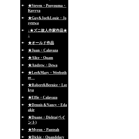
★Steven・Pooyouma・
Kuyvya
★Guy&Joe&Louie・Jo
sytewa
↓★ズニ故人作家作品★
↓
★オールド作品
★Juan・Calavaza
★Alice・Quam
★Andrew・Dewa
★Lee&Mary・Weeboth
ee
★Robert&Bernice・Lee
kya
★Effie・Calavaza
★Dennis＆Nancy・Eda
akie
★Duane・Dishta(ペイ
ント)
★Myron・Panteah
★Dickie・Quandelacy