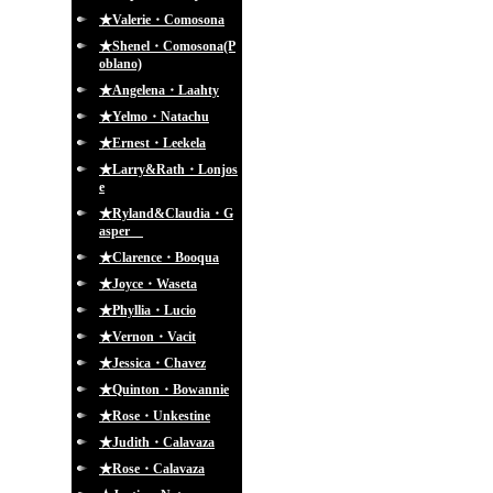
★Valerie・Comosona
★Shenel・Comosona(P
oblano)
★Angelena・Laahty
★Yelmo・Natachu
★Ernest・Leekela
★Larry&Rath・Lonjos
e
★Ryland&Claudia・G
asper
★Clarence・Booqua
★Joyce・Waseta
★Phyllia・Lucio
★Vernon・Vacit
★Jessica・Chavez
★Quinton・Bowannie
★Rose・Unkestine
★Judith・Calavaza
★Rose・Calavaza