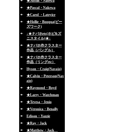
★Justin・Natewa
★Pascal・Nakewa
★Carol ・Lateyice
★Hollie・Booqua(ビー
ズワーク)
↓★ナバホetc(ホピ&ズ
ニスタイル)★↓
★ナバホ作クラスター
作品（バングル）
★ナバホ作クラスター
作品（リングetc）
Hyson・Craig(Navajo)
★Calvin・Peterson(Nav
ajo)
★Raymond・Boyd
★Larry・Watchman
★Tevesa・Jenio
★Veronica・Benally
Edison・Yazzie
★Ray・Jack
★Matthew・Jack