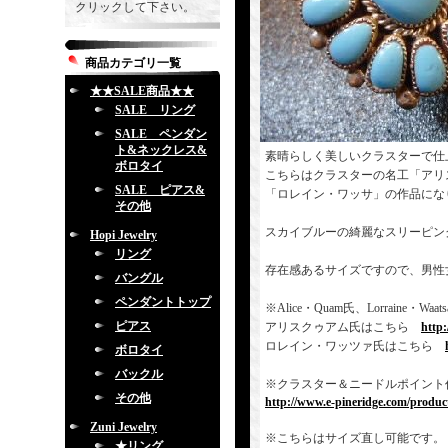
クリックして下さい。
商品カテゴリ一覧
★★SALE商品★★
SALE リング
SALE ペンダン
ト&ネックレス&
素晴らしく美しいクラスターで仕
ボロタイ
こちらはクラスターの名工「アリ
SALE ピアス&
「ロレイン・ワッサ」の作品にな
その他
スカイブルーの綺麗なスリーピン
Hopi Jewelry
リング
存在感あるサイズですので、男性
バングル
ペンダントトップ
※Alice・Quam氏、Lorrai
ピアス
アリスクゥアム氏はこちら
http
ロレイン・ワッツァ氏はこちら
ボロタイ
バックル
※クラスター＆ニードルポイント
その他
http://www.e-pineridge.com/product
Zuni Jewelry
※こちらはサイズ直し可能です。
★リング