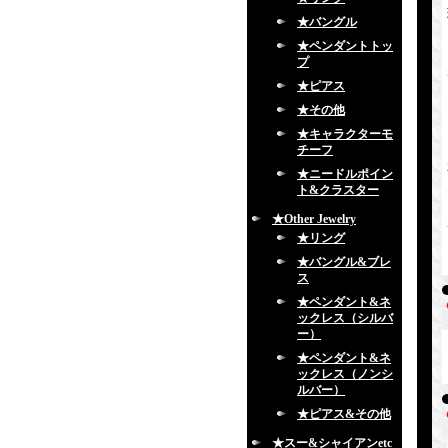
★バングル
★ペンダントトッ
プ
★ピアス
★その他
★キャラクターモ
チーフ
★ニードルポイン
ト&クラスター
★Other Jewelry
★リング
★バングル&ブレ
ス
★ペンダント&ネ
ックレス（シルバ
ー）
★ペンダント&ネ
ックレス（ノンシ
ルバー）
★ピアス&その他
★スー&シャイアンetc