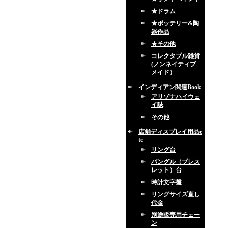
★ドラム
★ポッテリー&陶
器作品
★その他
コレクタブル雑貨
(ノンネイティブ
メイド）
インディアン関連Book
アリゾナハイウェ
イ誌
その他
店舗ディスプレイ用品e
tc
リング台
バングル（ブレス
レット）台
時計文字盤
リングサイズ直し
代金
別途販売用チェー
ン