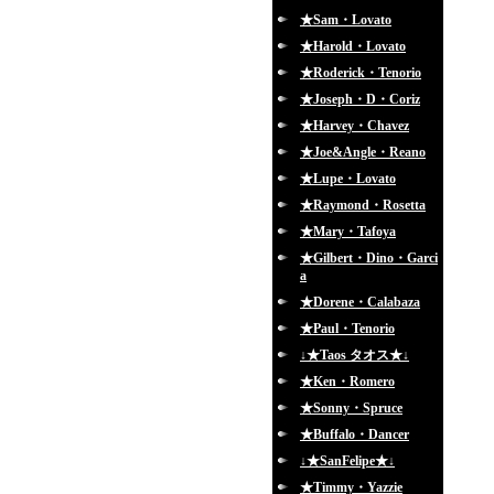
★Sam・Lovato
★Harold・Lovato
★Roderick・Tenorio
★Joseph・D・Coriz
★Harvey・Chavez
★Joe&Angle・Reano
★Lupe・Lovato
★Raymond・Rosetta
★Mary・Tafoya
★Gilbert・Dino・Garci
a
★Dorene・Calabaza
★Paul・Tenorio
↓★Taos タオス★↓
★Ken・Romero
★Sonny・Spruce
★Buffalo・Dancer
↓★SanFelipe★↓
★Timmy・Yazzie