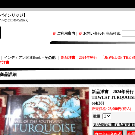
パインリッジ】
グルなど圧巻の品揃え
ご利用案内
｜
お問い合わせ
商品検索
:
｜ インディアン関連Book >
その他
｜
新品洋書 2024年発行 「JEWEL OF THE S
ク洋書
商品詳細
新品洋書 2024年発行 「
THWEST TURQUO
ook28
]
販売価格
:
28,000円
(税込)
数量
:
返品特約に関する重要事
｜