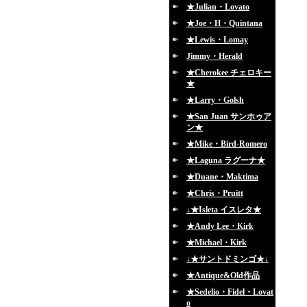
★Julian・Lovato
★Joe・H・Quintana
★Lewis・Lomay
Jimmy・Herald
★Cherokee チェロキー
★
★Larry・Golsh
★San Juan サンホゥア
ン★
★Mike・Bird-Romero
★Laguna ラグーナ★
★Duane・Maktima
★Chris・Pruitt
↓★Isleta イスレタ★
★Andy Lee・Kirk
★Michael・Kirk
↓★サントドミンゴ★↓
★Antique&Old作品
★Sedelio・Fidel・Lovat
o