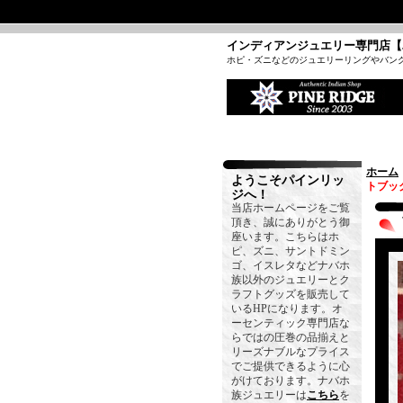
インディアンジュエリー専門店【
ホピ・ズニなどのジュエリーリングやバン
ホーム
ようこそパインリッ
トブッ
ジへ！
当店ホームページをご覧
頂き、誠にありがとう御
座います。こちらはホ
ピ、ズニ、サントドミン
ゴ、イスレタなどナバホ
族以外のジュエリーとク
ラフトグッズを販売して
いるHPになります。オ
ーセンティック専門店な
らではの圧巻の品揃えと
リーズナブルなプライス
でご提供できるように心
がけております。ナバホ
族ジュエリーは
こちら
を