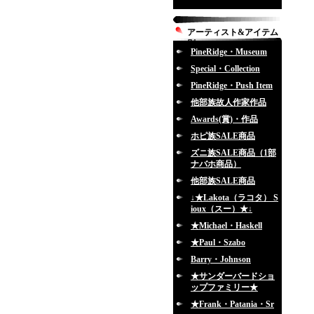
アーティスト&アイテム
別
PineRidge・Museum
Special・Collection
PineRidge・Push Item
他部族故人作家作品
Awards(賞)・作品
ホピ族SALE商品
ズニ族SALE商品（1部
ナバホ商品）
他部族SALE商品
↓★Lakota（ラコタ） S
ioux（スー）★↓
★Michael・Haskell
★Paul・Szabo
Barry・Johnson
★サンダーバードショ
ップファミリー★
★Frank・Patania・Sr