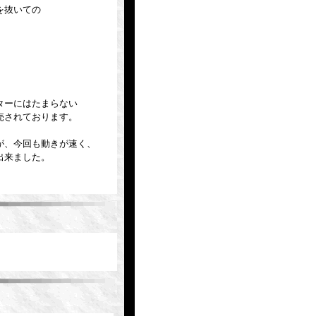
を抜いての
ターにはたまらない
売されております。
が、今回も動きが速く、
出来ました。