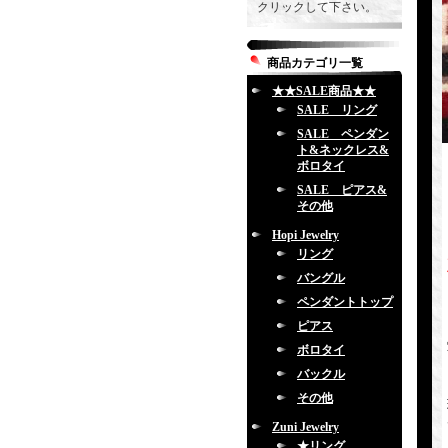
クリックして下さい。
商品カテゴリ一覧
★★SALE商品★★
SALE リング
SALE ペンダン
ト&ネックレス&
ボロタイ
SALE ピアス&
その他
Hopi Jewelry
リング
バングル
ペンダントトップ
ピアス
ボロタイ
バックル
その他
Zuni Jewelry
★リング