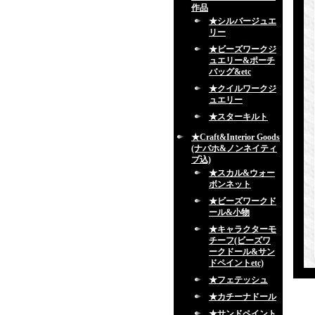
作品
★シルバージュエ
リー
★ビーズワークジ
ュエリー&ポーチ
バッグ&etc
★クイルワークジ
ュエリー
★スターキルト
★Craft&Interior Goods
(ナバホ&ノンネイティ
ブ込)
★スカル&ウォー
ボンネット
★ビーズワークド
ール&小物
★キャラクターモ
チーフ(ビーズワ
ークドール&サン
ドペイントetc)
★フェテッシュ
★カチーナドール
★サンドペイント