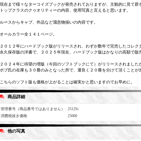
現在まで様々なターコイズブックが発売されておりますが、主観的に見て群
トップクラスのクゥオリティーの内容、使用写真と言えると思います。
ルースからキャブ、作品など溜息物揃いの内容です。
オールカラー全１４１ページ。
２０１２年にハードブック版がリリースされ、わずか数年で完売したコレク
永久保存版の洋書で、２０２５年現在、ハードブック版はかなりの高額で販
２０２４年に待望の増版（今回のソフトブックにて）がリリースされました
ボブ氏の在庫も３０冊のみとなった所で、運良く２０冊を分けて頂くことが
こちらのソフト版も価格が上がることは確実かと思いますのでお早めに。
商品詳細
管理番号（商品番号ではありません）
:
2512Si
消費税抜き価格
:
25000
他の写真