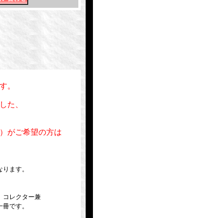
す。
した、
）がご希望の方は
なります。
、コレクター兼
一冊です。