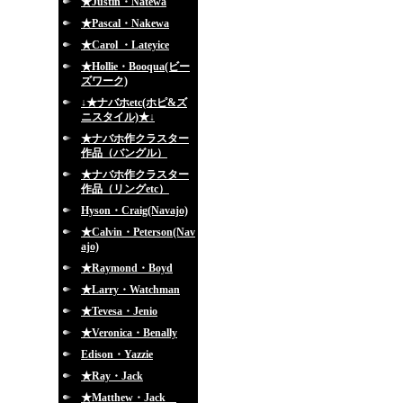
★Justin・Natewa
★Pascal・Nakewa
★Carol ・Lateyice
★Hollie・Booqua(ビー
ズワーク)
↓★ナバホetc(ホピ&ズ
ニスタイル)★↓
★ナバホ作クラスター
作品（バングル）
★ナバホ作クラスター
作品（リングetc）
Hyson・Craig(Navajo)
★Calvin・Peterson(Nav
ajo)
★Raymond・Boyd
★Larry・Watchman
★Tevesa・Jenio
★Veronica・Benally
Edison・Yazzie
★Ray・Jack
★Matthew・Jack