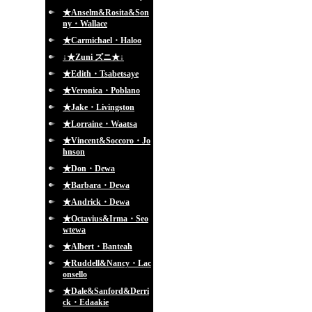
★Anselm&Rosita&Son
ny・Wallace
★Carmichael・Haloo
↓★Zuni ズニ★↓
★Edith・Tsabetsaye
★Veronica・Poblano
★Jake・Livingston
★Lorraine・Waatsa
★Vincent&Soccoro・Jo
hnson
★Don・Dewa
★Barbara・Dewa
★Andrick・Dewa
★Octavius&Irma・Seo
wtewa
★Albert・Banteah
★Ruddell&Nancy・Lac
onsello
★Dale&Sanford&Derri
ck・Edaakie