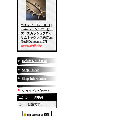
コチティ Joe・H・Q
uintana シルバービー
ズ スカッシュブロッ
サムネックレス約67cm
[JoeHQuintana107]
999,999,999円
(税込)
特定商取引法表示
Shop News
Shop Information
ショッピングカート
カートの中身
カートは空です。