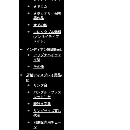
★ドラム
★ポッテリー&陶
器作品
★その他
コレクタブル雑貨
(ノンネイティブ
メイド）
インディアン関連Book
アリゾナハイウェ
イ誌
その他
店舗ディスプレイ用品e
tc
リング台
バングル（ブレス
レット）台
時計文字盤
リングサイズ直し
代金
別途販売用チェー
ン