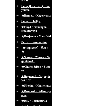
a・Jr
Larry (Lawrence)・Poo
youma
★Bennett・Kagenvema
Loren・Phillips
★Floyd・Namingha・L
omakuyvaya
★Benjamin・Mansfield
Berra・Tawahongva
↓★Hopi ホピ（現存）
★↓
★Sonwai（Verma・Ne
quatewa）
★Charles&Don・Suppl
ee
★Raymond・Sequapte
wa・Sr
★Sherian・Honhongva
★Bennard・Dallasvuya
oma
★Roy・Talahaftewa