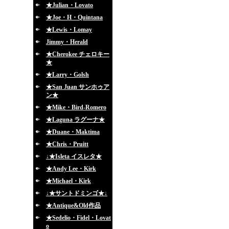
★Julian・Lovato
★Joe・H・Quintana
★Lewis・Lomay
Jimmy・Herald
★Cherokee チェロキー
★
★Larry・Golsh
★San Juan サンホゥア
ン★
★Mike・Bird-Romero
★Laguna ラグーナ★
★Duane・Maktima
★Chris・Pruitt
↓★Isleta イスレタ★
★Andy Lee・Kirk
★Michael・Kirk
↓★サントドミンゴ★↓
★Antique&Old作品
★Sedelio・Fidel・Lovat
o