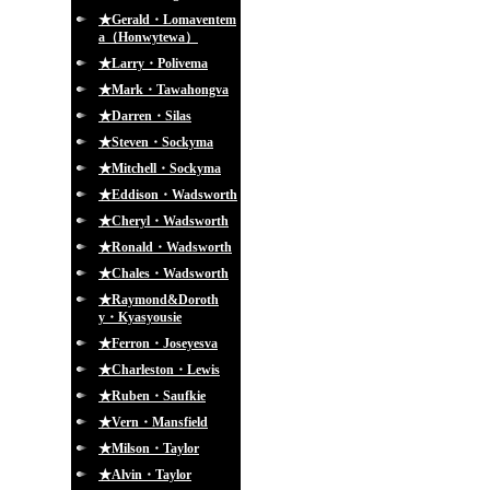
★Gerald・Lomaventem
a（Honwytewa）
★Larry・Polivema
★Mark・Tawahongva
★Darren・Silas
★Steven・Sockyma
★Mitchell・Sockyma
★Eddison・Wadsworth
★Cheryl・Wadsworth
★Ronald・Wadsworth
★Chales・Wadsworth
★Raymond&Doroth
y・Kyasyousie
★Ferron・Joseyesva
★Charleston・Lewis
★Ruben・Saufkie
★Vern・Mansfield
★Milson・Taylor
★Alvin・Taylor