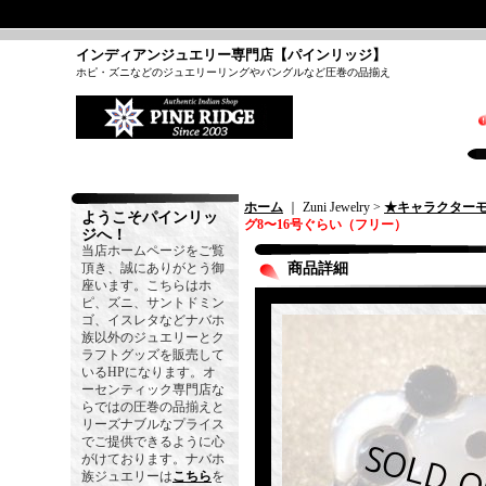
インディアンジュエリー専門店【パインリッジ】
ホピ・ズニなどのジュエリーリングやバングルなど圧巻の品揃え
ホーム
｜ Zuni Jewelry >
★キャラクター
ようこそパインリッ
グ8〜16号ぐらい（フリー）
ジへ！
当店ホームページをご覧
頂き、誠にありがとう御
商品詳細
座います。こちらはホ
ピ、ズニ、サントドミン
ゴ、イスレタなどナバホ
族以外のジュエリーとク
ラフトグッズを販売して
いるHPになります。オ
ーセンティック専門店な
らではの圧巻の品揃えと
リーズナブルなプライス
でご提供できるように心
がけております。ナバホ
族ジュエリーは
こちら
を