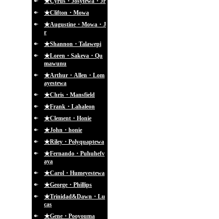
★Cyrus・Josytewa・Jr
★Clifton・Mowa
★Augustine・Mowa・J
r
★Shannon・Talawepi
★Loren・Sakeva・Qu
mawunu
★Arthur・Allen・Lom
ayestewa
★Chris・Mansfield
★Frank・Lahaleon
★Clement・Honie
★John・honie
★Riley・Polyquaptewa
★Fernando・Puhuhefv
aya
★Carol・Humeyestewa
★George・Phillips
★Trinidad&Dawn・Lu
cas
★Gene・Pooyouma