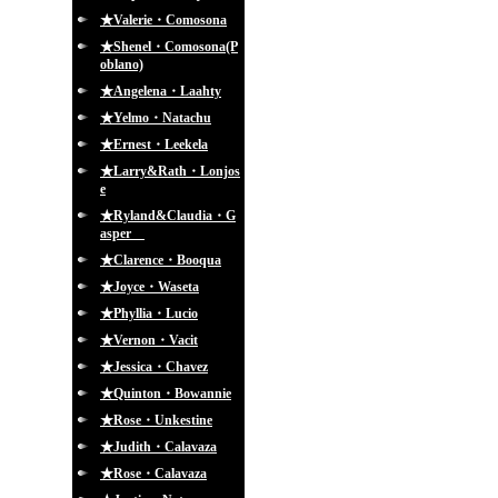
★Valerie・Comosona
★Shenel・Comosona(P
oblano)
★Angelena・Laahty
★Yelmo・Natachu
★Ernest・Leekela
★Larry&Rath・Lonjos
e
★Ryland&Claudia・G
asper
★Clarence・Booqua
★Joyce・Waseta
★Phyllia・Lucio
★Vernon・Vacit
★Jessica・Chavez
★Quinton・Bowannie
★Rose・Unkestine
★Judith・Calavaza
★Rose・Calavaza