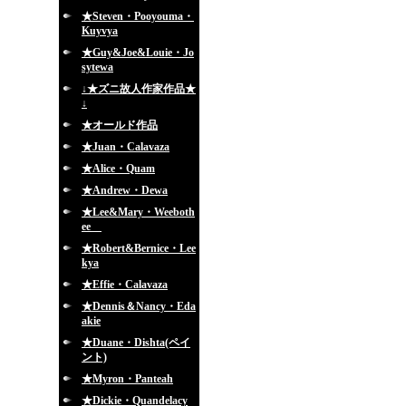
★Steven・Pooyouma・
Kuyvya
★Guy&Joe&Louie・Jo
sytewa
↓★ズニ故人作家作品★
↓
★オールド作品
★Juan・Calavaza
★Alice・Quam
★Andrew・Dewa
★Lee&Mary・Weeboth
ee
★Robert&Bernice・Lee
kya
★Effie・Calavaza
★Dennis＆Nancy・Eda
akie
★Duane・Dishta(ペイ
ント)
★Myron・Panteah
★Dickie・Quandelacy