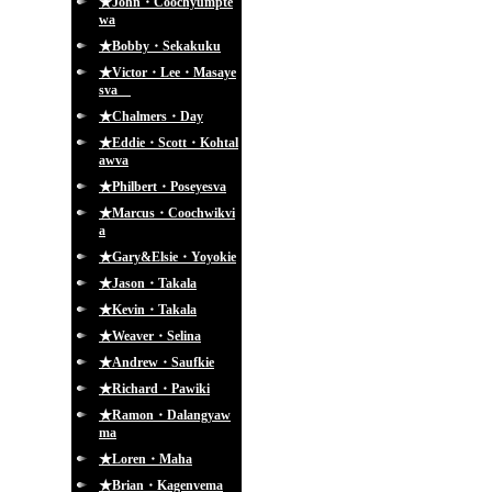
★John・Coochyumpte
wa
★Bobby・Sekakuku
★Victor・Lee・Masaye
sva
★Chalmers・Day
★Eddie・Scott・Kohtal
awva
★Philbert・Poseyesva
★Marcus・Coochwikvi
a
★Gary&Elsie・Yoyokie
★Jason・Takala
★Kevin・Takala
★Weaver・Selina
★Andrew・Saufkie
★Richard・Pawiki
★Ramon・Dalangyaw
ma
★Loren・Maha
★Brian・Kagenvema