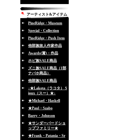
アーティスト&アイテム
別
PineRidge・Museum
Special・Collection
PineRidge・Push Item
他部族故人作家作品
Awards(賞)・作品
ホピ族SALE商品
ズニ族SALE商品（1部
ナバホ商品）
他部族SALE商品
↓★Lakota（ラコタ） S
ioux（スー）★↓
★Michael・Haskell
★Paul・Szabo
Barry・Johnson
★サンダーバードショ
ップファミリー★
★Frank・Patania・Sr