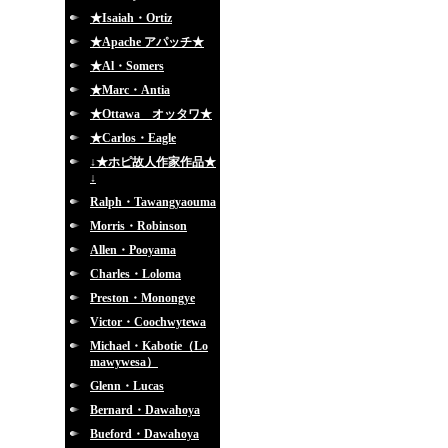
★Isaiah・Ortiz
★Apache アパッチ★
★Al・Somers
★Marc・Antia
★Ottawa オッタワ★
★Carlos・Eagle
↓★ホピ故人作家作品★
↓
Ralph・Tawangyaouma
Morris・Robinson
Allen・Pooyama
Charles・Loloma
Preston・Monongye
Victor・Coochwytewa
Michael・Kabotie（Lo
mawywesa）
Glenn・Lucas
Bernard・Dawahoya
Bueford・Dawahoya