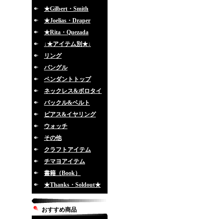
★Gilbert・Smith
★Joelias・Draper
★Rita・Quezada
↓★アイテム別★↓
リング
バングル
ペンダントトップ
ネックレス&ボロタイ
バックル&ベルト
ピアス&イヤリング
ウォッチ
その他
クラフトアイテム
チマヨアイテム
書籍（Book）
★Thanks・Soldout★
おすすめ商品