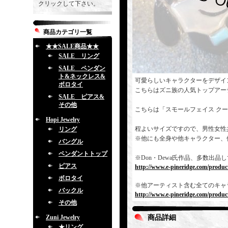
クリックして下さい。
商品カテゴリ一覧
★★SALE商品★★
SALE リング
SALE ペンダン
ト&ネックレス&
可愛らしいキャラクターをデザイ
ボロタイ
こちらはズニ族の人気トップアー
SALE ピアス&
その他
こちらは「スモールフェイス ク
Hopi Jewelry
程よいサイズですので、男性女性
リング
※他にも全身や他キャラクター、
バングル
ペンダントトップ
※Don・Dewa氏作品、多数出
ピアス
http://www.e-pineridge.com/produc
ボロタイ
※他アーティスト含む全てのキャ
バックル
http://www.e-pineridge.com/product
その他
Zuni Jewelry
商品詳細
★リング