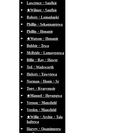
Lawrence・Saufkie
★Wilmer・Saufkie
Robert・Lomadapki
Phillip・Sekaquaptewa
Phillip・Honanie
★Watson・Honanie
Bobbie・Tewa
McBride・Lomayestewa
Billie・Ray・Hawee
Ted・Wadsworth
Hubert・Yowytewa
Norman・Honie・Sr
Tony・Kyasyousie
★Manuel・Hoyungwa
Vernon・Mansfield
Verden・Mansfield
★Willie・Archie・Tala
haftewa
Harvey・Quanimptew