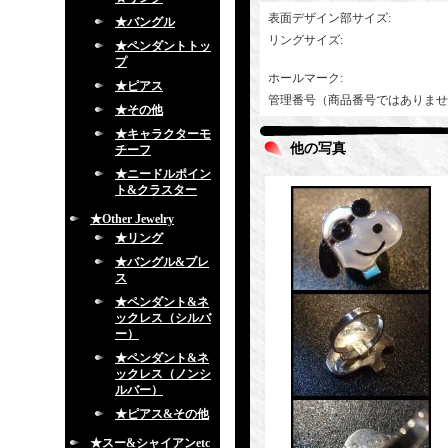
表面デザイン部サイズ
:
★バングル
リングサイズ
:
★ペンダントトッ
プ
ホールマーク
:
★ピアス
管理番号（商品番号ではありませ
★その他
★キャラクターモ
他の写真
チーフ
★ニードルポイン
ト&クラスター
★Other Jewelry
★リング
★バングル&ブレ
ス
★ペンダント&ネ
ックレス（シルバ
ー）
★ペンダント&ネ
ックレス（ノンシ
ルバー）
★ピアス&その他
★スー&シャイアンetc