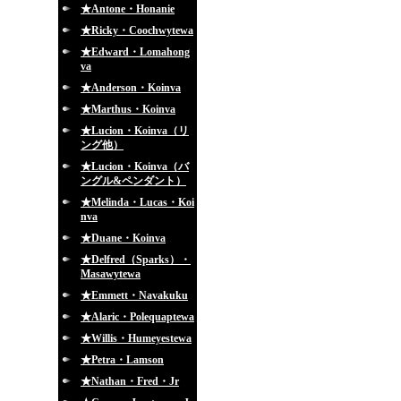
★Antone・Honanie
★Ricky・Coochwytewa
★Edward・Lomahong
va
★Anderson・Koinva
★Marthus・Koinva
★Lucion・Koinva（リ
ング他）
★Lucion・Koinva（バ
ングル&ペンダント）
★Melinda・Lucas・Koi
nva
★Duane・Koinva
★Delfred（Sparks）・
Masawytewa
★Emmett・Navakuku
★Alaric・Polequaptewa
★Willis・Humeyestewa
★Petra・Lamson
★Nathan・Fred・Jr