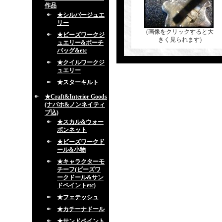
作品
★シルバージュエ
リー
(画像をクリックすると大
★ビーズワークジ
きく見られます)
ュエリー&ポーチ
バッグ&etc
★クイルワークジ
ュエリー
★スターキルト
★Craft&Interior Goods
(ナバホ&ノンネイティ
ブ込)
★スカル&ウォー
ボンネット
★ビーズワークド
ール&小物
★キャラクターモ
チーフ(ビーズワ
ークドール&サン
ドペイントetc)
★フェテッシュ
★カチーナドール
★サンドペイント