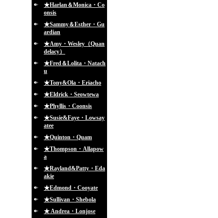
★Harlan＆Monica・Co
onsis
★Sammy＆Esther・Gu
ardian
★Amy・Wesley（Quan
delacy）
★Fred＆Lolita・Natach
u
★Tony&Ola・Eriacho
★Eldrick・Seowtewa
★Phyllis・Coonsis
★Susie&Faye・Lowsay
atee
★Quinton・Quam
★Thompson・Allapow
a
★Rayland&Patty・Eda
akie
★Edmond・Cooyate
★Sullivan・Shebola
★ Andrea・Lonjose