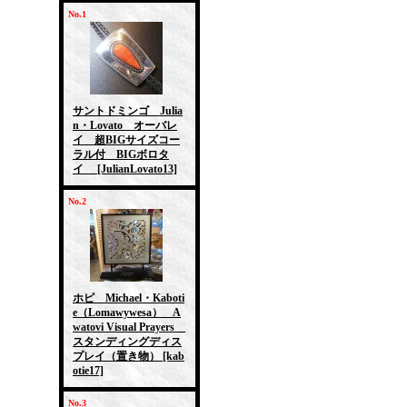
No.1
サントドミンゴ Julia
n・Lovato オーバレ
イ 超BIGサイズコー
ラル付 BIGボロタ
イ
[JulianLovato13]
No.2
ホピ Michael・Kaboti
e（Lomawywesa） A
watovi Visual Prayers
スタンディングディス
プレイ（置き物）
[kab
otie17]
No.3