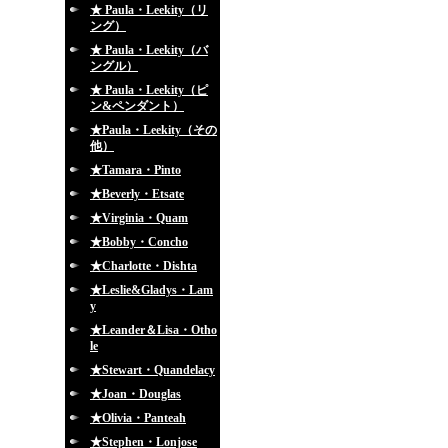
★ Paula・Leekity（リ
ング）
★ Paula・Leekity（バ
ングル）
★ Paula・Leekity（ピ
ン&ペンダント）
★Paula・Leekity（その
他）
★Tamara・Pinto
★Beverly・Etsate
★Virginia・Quam
★Bobby・Concho
★Charlotte・Dishta
★Leslie&Gladys・Lam
y
★Leander＆Lisa・Otho
le
★Stewart・Quandelacy
★Joan・Douglas
★Olivia・Panteah
★Stephen・Lonjose