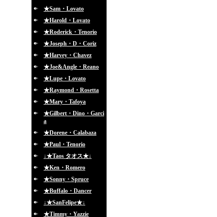
★Sam・Lovato
★Harold・Lovato
★Roderick・Tenorio
★Joseph・D・Coriz
★Harvey・Chavez
★Joe&Angle・Reano
★Lupe・Lovato
★Raymond・Rosetta
★Mary・Tafoya
★Gilbert・Dino・Garci
a
★Dorene・Calabaza
★Paul・Tenorio
↓★Taos タオス★↓
★Ken・Romero
★Sonny・Spruce
★Buffalo・Dancer
↓★SanFelipe★↓
★Timmy・Yazzie