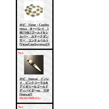
ホピ Victor・Coochw
ytewa オーバレイ 1
8K?14K?ゴールド&シ
ルバー カチーナダン
サー コンチョベルト
[VictorCoochwytewa13]
No.4
ホピ Sonwai インレ
イ ピンクコーラル&
アイボリー&ゴールド
ディバイダーetc TOP
[Sonwai7]
999,999,999円
(税込)
No.5