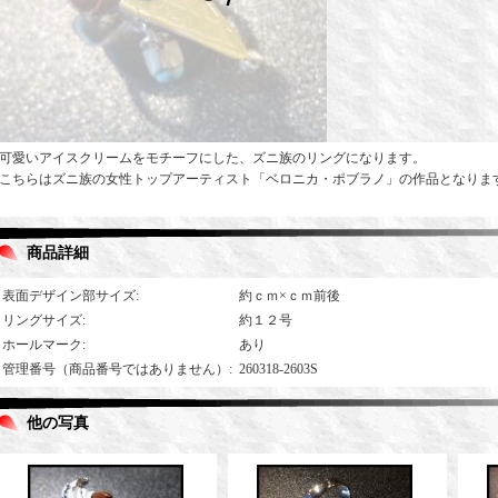
可愛いアイスクリームをモチーフにした、ズニ族のリングになります。
こちらはズニ族の女性トップアーティスト「ベロニカ・ポブラノ」の作品となりま
商品詳細
表面デザイン部サイズ
:
約ｃｍ×ｃｍ前後
リングサイズ
:
約１２号
ホールマーク
:
あり
管理番号（商品番号ではありません）
:
260318-2603S
他の写真