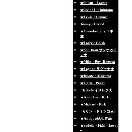
★Julian・Lovato
★Joe・H・Quintana
★Lewis・Lomay
Jimmy・Herald
★Cherokee チェロキー
★
★Larry・Golsh
★San Juan サンホゥア
ン★
★Mike・Bird-Romero
★Laguna ラグーナ★
★Duane・Maktima
★Chris・Pruitt
↓★Isleta イスレタ★
★Andy Lee・Kirk
★Michael・Kirk
↓★サントドミンゴ★↓
★Antique&Old作品
★Sedelio・Fidel・Lovat
o