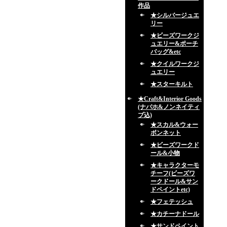
作品
★シルバージュエ
リー
★ビーズワークジ
ュエリー&ポーチ
バッグ&etc
★クイルワークジ
ュエリー
★スターキルト
★Craft&Interior Goods
(ナバホ&ノンネイティ
ブ込)
★スカル&ウォー
ボンネット
★ビーズワークド
ール&小物
★キャラクターモ
チーフ(ビーズワ
ークドール&サン
ドペイントetc)
★フェテッシュ
★カチーナドール
★サンドペイント