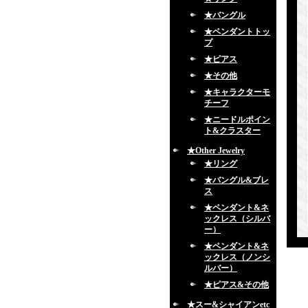
★バングル
★ペンダントトッ
プ
★ピアス
★その他
★キャラクターモ
チーフ
★ニードルポイン
ト&クラスター
★Other Jewelry
★リング
★バングル&ブレ
ス
★ペンダント&ネ
ックレス（シルバ
ー）
★ペンダント&ネ
ックレス（ノンシ
ルバー）
★ピアス&その他
★スー&シャイアンetc