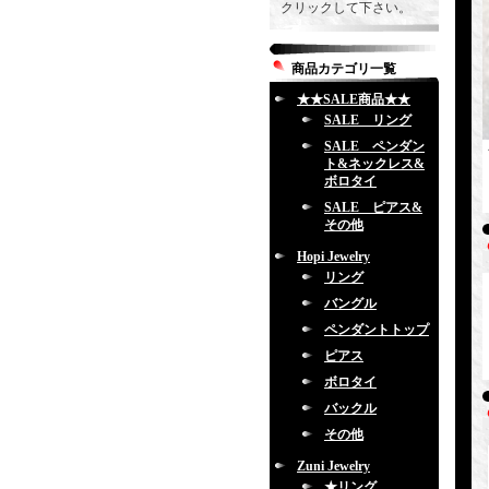
クリックして下さい。
商品カテゴリ一覧
★★SALE商品★★
SALE リング
SALE ペンダン
ト&ネックレス&
ボロタイ
SALE ピアス&
その他
Hopi Jewelry
リング
バングル
ペンダントトップ
ピアス
ボロタイ
バックル
その他
Zuni Jewelry
★リング