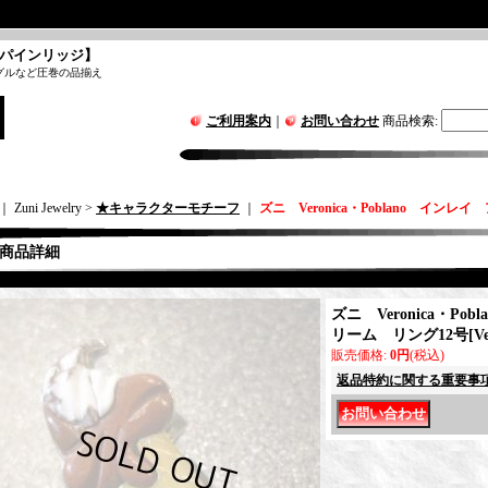
パインリッジ】
グルなど圧巻の品揃え
ご利用案内
｜
お問い合わせ
商品検索
:
｜ Zuni Jewelry >
★キャラクターモチーフ
｜
ズニ Veronica・Poblano イン
商品詳細
ズニ Veronica・P
リーム リング12号
[
V
販売価格
:
0円
(税込)
返品特約に関する重要事