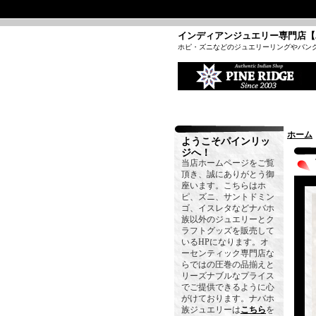
インディアンジュエリー専門店【
ホピ・ズニなどのジュエリーリングやバン
ホーム
ようこそパインリッ
ジへ！
当店ホームページをご覧
頂き、誠にありがとう御
座います。こちらはホ
ピ、ズニ、サントドミン
ゴ、イスレタなどナバホ
族以外のジュエリーとク
ラフトグッズを販売して
いるHPになります。オ
ーセンティック専門店な
らではの圧巻の品揃えと
リーズナブルなプライス
でご提供できるように心
がけております。ナバホ
族ジュエリーは
こちら
を