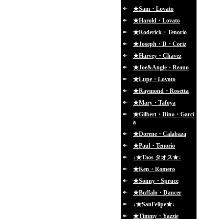
★Sam・Lovato
★Harold・Lovato
★Roderick・Tenorio
★Joseph・D・Coriz
★Harvey・Chavez
★Joe&Angle・Reano
★Lupe・Lovato
★Raymond・Rosetta
★Mary・Tafoya
★Gilbert・Dino・Garci
a
★Dorene・Calabaza
★Paul・Tenorio
↓★Taos タオス★↓
★Ken・Romero
★Sonny・Spruce
★Buffalo・Dancer
↓★SanFelipe★↓
★Timmy・Yazzie