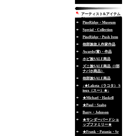
アーティスト&アイテム
別
PineRidge・Museum
Special・Collection
PineRidge・Push Item
他部族故人作家作品
Awards(賞)・作品
ホピ族SALE商品
ズニ族SALE商品（1部
ナバホ商品）
他部族SALE商品
↓★Lakota（ラコタ） S
ioux（スー）★↓
★Michael・Haskell
★Paul・Szabo
Barry・Johnson
★サンダーバードショ
ップファミリー★
★Frank・Patania・Sr