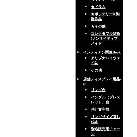
★ドラム
★ポッテリー&陶
器作品
★その他
コレクタブル雑貨
(ノンネイティブ
メイド）
インディアン関連Book
アリゾナハイウェ
イ誌
その他
店舗ディスプレイ用品e
tc
リング台
バングル（ブレス
レット）台
時計文字盤
リングサイズ直し
代金
別途販売用チェー
ン