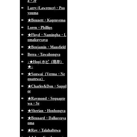
a・Jr
Larry (Lawrence)・Poo
youma
★Bennett・Kagenvema
Loren・Phillips
★Floyd・Namingha・L
omakuyvaya
★Benjamin・Mansfield
Berra・Tawahongva
↓★Hopi ホピ（現存）
★↓
★Sonwai（Verma・Ne
quatewa）
★Charles&Don・Suppl
ee
★Raymond・Sequapte
wa・Sr
★Sherian・Honhongva
★Bennard・Dallasvuya
oma
★Roy・Talahaftewa