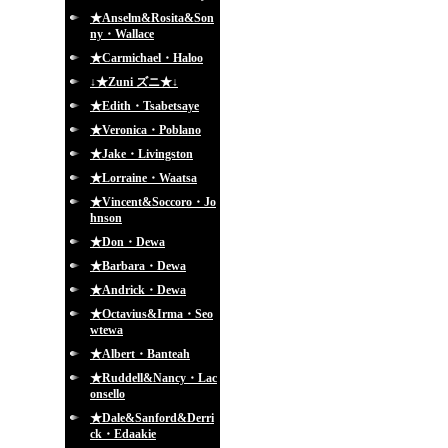
★Anselm&Rosita&Son
ny・Wallace
★Carmichael・Haloo
↓★Zuni ズニ★↓
★Edith・Tsabetsaye
★Veronica・Poblano
★Jake・Livingston
★Lorraine・Waatsa
★Vincent&Soccoro・Jo
hnson
★Don・Dewa
★Barbara・Dewa
★Andrick・Dewa
★Octavius&Irma・Seo
wtewa
★Albert・Banteah
★Ruddell&Nancy・Lac
onsello
★Dale&Sanford&Derri
ck・Edaakie