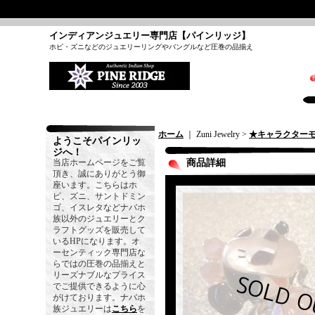
インディアンジュエリー専門店【パインリッジ】
ホピ・ズニなどのジュエリーリングやバングルなど圧巻の品揃え
ホーム
｜ Zuni Jewelry >
★キャラクター
ようこそパインリッ
ジへ！
当店ホームページをご覧
商品詳細
頂き、誠にありがとう御
座います。こちらはホ
ピ、ズニ、サントドミン
ゴ、イスレタなどナバホ
族以外のジュエリーとク
ラフトグッズを販売して
いるHPになります。オ
ーセンティック専門店な
らではの圧巻の品揃えと
リーズナブルなプライス
でご提供できるように心
がけております。ナバホ
族ジュエリーは
こちら
を