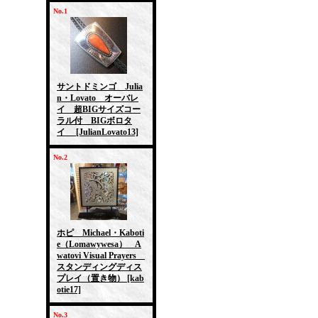
No.1
サントドミンゴ Julia
n・Lovato オーバレ
イ 超BIGサイズコー
ラル付 BIGボロタ
イ
[JulianLovato13]
No.2
ホピ Michael・Kaboti
e（Lomawywesa） A
watovi Visual Prayers
スタンディングディス
プレイ（置き物）
[kab
otie17]
No.3