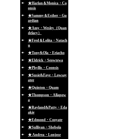
★Harlan＆Monica・Co
onsis
★Sammy＆Esther・Gu
ardian
★Amy・Wesley（Quan
delacy）
★Fred＆Lolita・Natach
u
★Tony&Ola・Eriacho
★Eldrick・Seowtewa
★Phyllis・Coonsis
★Susie&Faye・Lowsay
atee
★Quinton・Quam
★Thompson・Allapow
a
★Rayland&Patty・Eda
akie
★Edmond・Cooyate
★Sullivan・Shebola
★ Andrea・Lonjose