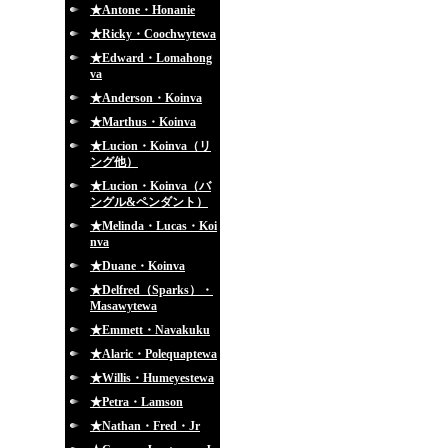
★Antone・Honanie
★Ricky・Coochwytewa
★Edward・Lomahong
va
★Anderson・Koinva
★Marthus・Koinva
★Lucion・Koinva（リ
ング他）
★Lucion・Koinva（バ
ングル&ペンダント）
★Melinda・Lucas・Koi
nva
★Duane・Koinva
★Delfred（Sparks）・
Masawytewa
★Emmett・Navakuku
★Alaric・Polequaptewa
★Willis・Humeyestewa
★Petra・Lamson
★Nathan・Fred・Jr