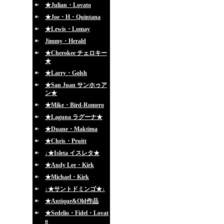
★Julian・Lovato
★Joe・H・Quintana
★Lewis・Lomay
Jimmy・Herald
★Cherokee チェロキー
★
★Larry・Golsh
★San Juan サンホゥア
ン★
★Mike・Bird-Romero
★Laguna ラグーナ★
★Duane・Maktima
★Chris・Pruitt
↓★Isleta イスレタ★
★Andy Lee・Kirk
★Michael・Kirk
↓★サントドミンゴ★↓
★Antique&Old作品
★Sedelio・Fidel・Lovat
o