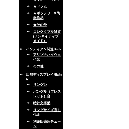
★ドラム
★ポッテリー&陶
器作品
★その他
コレクタブル雑貨
(ノンネイティブ
メイド）
インディアン関連Book
アリゾナハイウェ
イ誌
その他
店舗ディスプレイ用品e
tc
リング台
バングル（ブレス
レット）台
時計文字盤
リングサイズ直し
代金
別途販売用チェー
ン