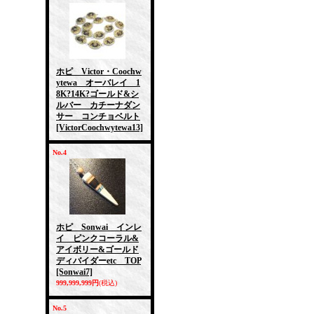
ホピ Victor・Coochw
ytewa オーバレイ 1
8K?14K?ゴールド&シ
ルバー カチーナダン
サー コンチョベルト
[VictorCoochwytewa13]
No.4
ホピ Sonwai インレ
イ ピンクコーラル&
アイボリー&ゴールド
ディバイダーetc TOP
[Sonwai7]
999,999,999円
(税込)
No.5