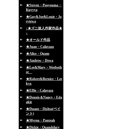
★Steven・Pooyouma・
Kuyvya
★Guy&Joe&Louie・Jo
sytewa
↓★ズニ故人作家作品★
↓
★オールド作品
★Juan・Calavaza
★Alice・Quam
★Andrew・Dewa
★Lee&Mary・Weeboth
ee
★Robert&Bernice・Lee
kya
★Effie・Calavaza
★Dennis＆Nancy・Eda
akie
★Duane・Dishta(ペイ
ント)
★Myron・Panteah
★Dickie・Quandelacy