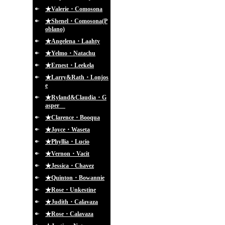
★Valerie・Comosona
★Shenel・Comosona(P
oblano)
★Angelena・Laahty
★Yelmo・Natachu
★Ernest・Leekela
★Larry&Rath・Lonjos
e
★Ryland&Claudia・G
asper
★Clarence・Booqua
★Joyce・Waseta
★Phyllia・Lucio
★Vernon・Vacit
★Jessica・Chavez
★Quinton・Bowannie
★Rose・Unkestine
★Judith・Calavaza
★Rose・Calavaza