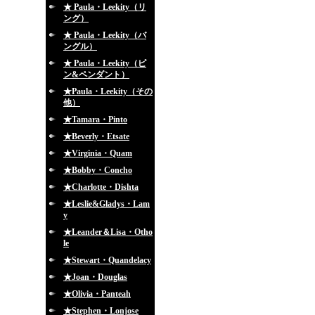
★ Paula・Leekity（リ
ング）
★ Paula・Leekity（バ
ングル）
★ Paula・Leekity（ピ
ン&ペンダント）
★Paula・Leekity（その
他）
★Tamara・Pinto
★Beverly・Etsate
★Virginia・Quam
★Bobby・Concho
★Charlotte・Dishta
★Leslie&Gladys・Lam
y
★Leander＆Lisa・Otho
le
★Stewart・Quandelacy
★Joan・Douglas
★Olivia・Panteah
★Stephen・Lonjose