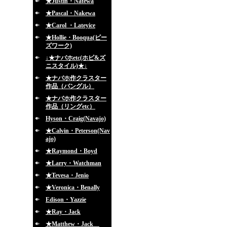
★Justin・Natewa
★Pascal・Nakewa
★Carol ・Lateyice
★Hollie・Booqua(ビー
ズワーク)
↓★ナバホetc(ホピ&ズ
ニスタイル)★↓
★ナバホ作クラスター
作品（バングル）
★ナバホ作クラスター
作品（リングetc）
Hyson・Craig(Navajo)
★Calvin・Peterson(Nav
ajo)
★Raymond・Boyd
★Larry・Watchman
★Tevesa・Jenio
★Veronica・Benally
Edison・Yazzie
★Ray・Jack
★Matthew・Jack