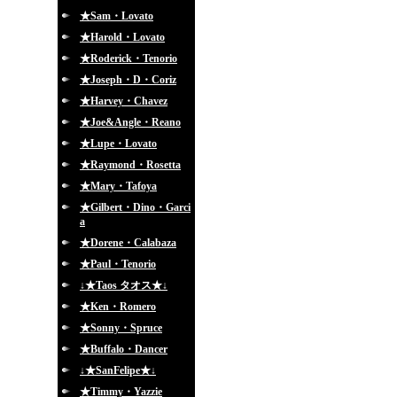
★Sam・Lovato
★Harold・Lovato
★Roderick・Tenorio
★Joseph・D・Coriz
★Harvey・Chavez
★Joe&Angle・Reano
★Lupe・Lovato
★Raymond・Rosetta
★Mary・Tafoya
★Gilbert・Dino・Garci
a
★Dorene・Calabaza
★Paul・Tenorio
↓★Taos タオス★↓
★Ken・Romero
★Sonny・Spruce
★Buffalo・Dancer
↓★SanFelipe★↓
★Timmy・Yazzie