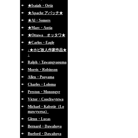
★Isaiah・Ortiz
★Apache アパッチ★
★Al・Somers
★Marc・Antia
★Ottawa オッタワ★
★Carlos・Eagle
↓★ホピ故人作家作品★
↓
Ralph・Tawangyaouma
Morris・Robinson
Allen・Pooyama
Charles・Loloma
Preston・Monongye
Victor・Coochwytewa
Michael・Kabotie（Lo
mawywesa）
Glenn・Lucas
Bernard・Dawahoya
Bueford・Dawahoya