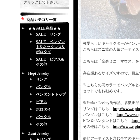
クリックして下さい。
商品カテゴリ一覧
★★SALE商品★★
SALE リング
SALE ペンダン
可愛らしいキャラクターがインレ
ト&ネックレス&
こちらはズニ族の人気アーティス
ボロタイ
SALE ピアス&
こちらは「全身ミニーマウス」を
その他
存在感あるサイズですので、目立
Hopi Jewelry
リング
※こちらの同カラーでバングルと
バングル
セットでもお勧めです。
ペンダントトップ
ピアス
※Paula・Leekity氏作品
リングはこちら
http://www.e-pi
ボロタイ
バングルはこちら
http://www.e-
バックル
ピン＆ペンダントはこちら
http
その他
その他はこちら
http://www.e-pi
Zuni Jewelry
※他アーティスト含む全てのキャ
★リング