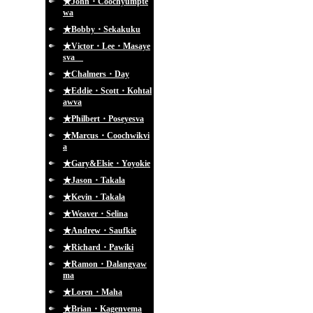
★John・Coochyumpte
wa
★Bobby・Sekakuku
★Victor・Lee・Masaye
sva
★Chalmers・Day
★Eddie・Scott・Kohtal
awva
★Philbert・Poseyesva
★Marcus・Coochwikvi
a
★Gary&Elsie・Yoyokie
★Jason・Takala
★Kevin・Takala
★Weaver・Selina
★Andrew・Saufkie
★Richard・Pawiki
★Ramon・Dalangyaw
ma
★Loren・Maha
★Brian・Kagenvema