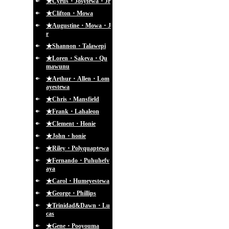
★Cyrus・Josytewa・Jr
★Clifton・Mowa
★Augustine・Mowa・J
r
★Shannon・Talawepi
★Loren・Sakeva・Qu
mawunu
★Arthur・Allen・Lom
ayestewa
★Chris・Mansfield
★Frank・Lahaleon
★Clement・Honie
★John・honie
★Riley・Polyquaptewa
★Fernando・Puhuhefv
aya
★Carol・Humeyestewa
★George・Phillips
★Trinidad&Dawn・Lu
cas
★Gene・Pooyouma