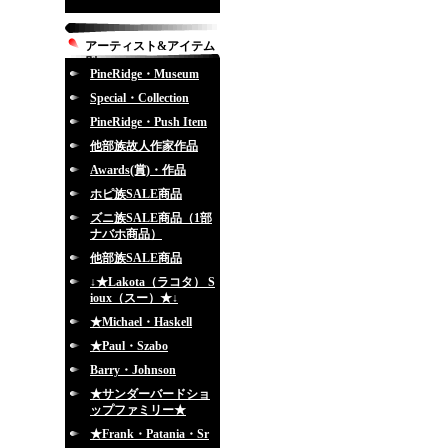
アーティスト&アイテム
別
PineRidge・Museum
Special・Collection
PineRidge・Push Item
他部族故人作家作品
Awards(賞)・作品
ホピ族SALE商品
ズニ族SALE商品（1部
ナバホ商品）
他部族SALE商品
↓★Lakota（ラコタ） S
ioux（スー）★↓
★Michael・Haskell
★Paul・Szabo
Barry・Johnson
★サンダーバードショ
ップファミリー★
★Frank・Patania・Sr