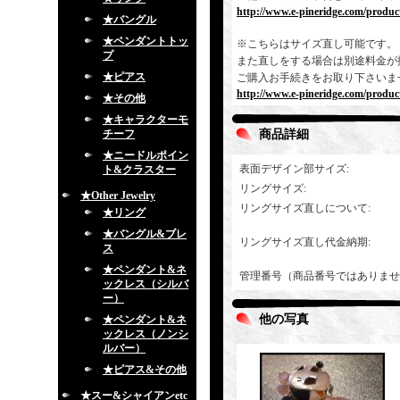
http://www.e-pineridge.com/product
★バングル
★ペンダントトッ
※こちらはサイズ直し可能です。
プ
また直しをする場合は別途料金が
★ピアス
ご購入お手続きをお取り下さいま
http://www.e-pineridge.com/produc
★その他
★キャラクターモ
チーフ
商品詳細
★ニードルポイン
表面デザイン部サイズ
:
ト&クラスター
リングサイズ
:
★Other Jewelry
リングサイズ直しについて
:
★リング
★バングル&ブレ
リングサイズ直し代金納期
:
ス
★ペンダント&ネ
管理番号（商品番号ではありませ
ックレス（シルバ
ー）
他の写真
★ペンダント&ネ
ックレス（ノンシ
ルバー）
★ピアス&その他
★スー&シャイアンetc