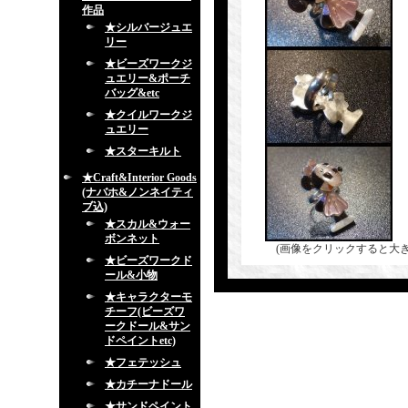
作品
★シルバージュエ
リー
★ビーズワークジ
ュエリー&ポーチ
バッグ&etc
★クイルワークジ
ュエリー
★スターキルト
★Craft&Interior Goods
(ナバホ&ノンネイティ
ブ込)
★スカル&ウォー
ボンネット
(画像をクリックすると大
★ビーズワークド
ール&小物
★キャラクターモ
チーフ(ビーズワ
ークドール&サン
ドペイントetc)
★フェテッシュ
★カチーナドール
★サンドペイント