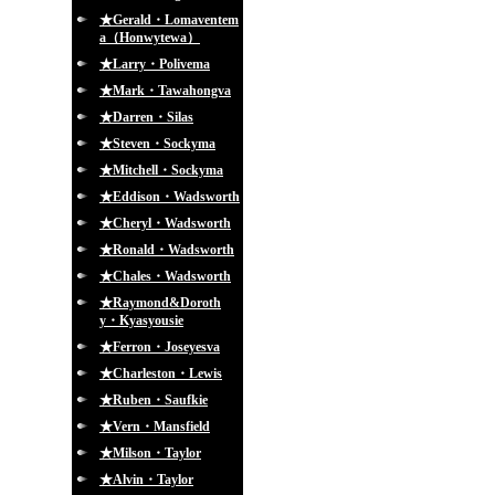
★Gerald・Lomaventem
a（Honwytewa）
★Larry・Polivema
★Mark・Tawahongva
★Darren・Silas
★Steven・Sockyma
★Mitchell・Sockyma
★Eddison・Wadsworth
★Cheryl・Wadsworth
★Ronald・Wadsworth
★Chales・Wadsworth
★Raymond&Doroth
y・Kyasyousie
★Ferron・Joseyesva
★Charleston・Lewis
★Ruben・Saufkie
★Vern・Mansfield
★Milson・Taylor
★Alvin・Taylor