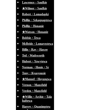
Lawrence・Saufkie
★Wilmer・Saufkie
Robert・Lomadapki
Phillip・Sekaquaptewa
Phillip・Honanie
★Watson・Honanie
Bobbie・Tewa
McBride・Lomayestewa
Billie・Ray・Hawee
Ted・Wadsworth
Hubert・Yowytewa
Norman・Honie・Sr
Tony・Kyasyousie
★Manuel・Hoyungwa
Vernon・Mansfield
Verden・Mansfield
★Willie・Archie・Tala
haftewa
Harvey・Quanimptew