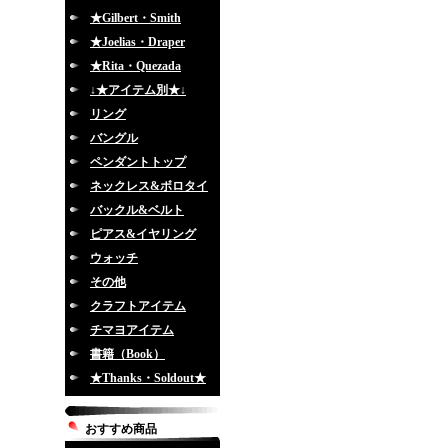
★Gilbert・Smith
★Joelias・Draper
★Rita・Quezada
↓★アイテム別★↓
リング
バングル
ペンダントトップ
ネックレス&ボロタイ
バックル&ベルト
ピアス&イヤリング
ウォッチ
その他
クラフトアイテム
チマヨアイテム
書籍（Book）
★Thanks・Soldout★
おすすめ商品