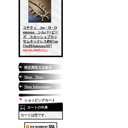
コチティ Joe・H・Q
uintana シルバービー
ズ スカッシュブロッ
サムネックレス約67cm
[JoeHQuintana107]
999,999,999円
(税込)
特定商取引法表示
Shop News
Shop Information
ショッピングカート
カートの中身
カートは空です。