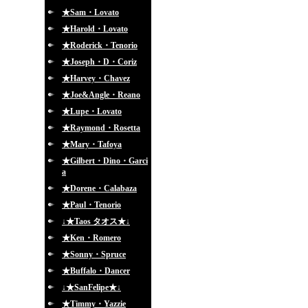
★Sam・Lovato
★Harold・Lovato
★Roderick・Tenorio
★Joseph・D・Coriz
★Harvey・Chavez
★Joe&Angle・Reano
★Lupe・Lovato
★Raymond・Rosetta
★Mary・Tafoya
★Gilbert・Dino・Garci
a
★Dorene・Calabaza
★Paul・Tenorio
↓★Taos タオス★↓
★Ken・Romero
★Sonny・Spruce
★Buffalo・Dancer
↓★SanFelipe★↓
★Timmy・Yazzie