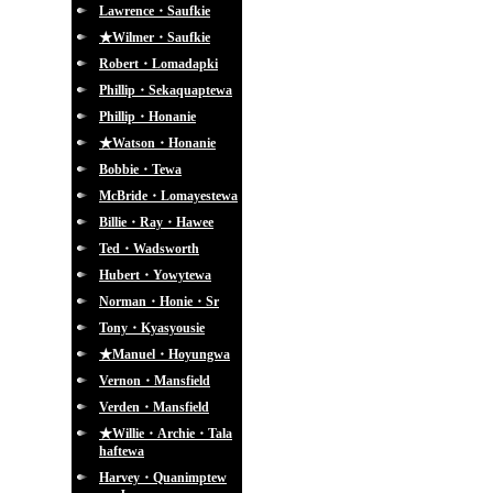
Lawrence・Saufkie
★Wilmer・Saufkie
Robert・Lomadapki
Phillip・Sekaquaptewa
Phillip・Honanie
★Watson・Honanie
Bobbie・Tewa
McBride・Lomayestewa
Billie・Ray・Hawee
Ted・Wadsworth
Hubert・Yowytewa
Norman・Honie・Sr
Tony・Kyasyousie
★Manuel・Hoyungwa
Vernon・Mansfield
Verden・Mansfield
★Willie・Archie・Tala
haftewa
Harvey・Quanimptew