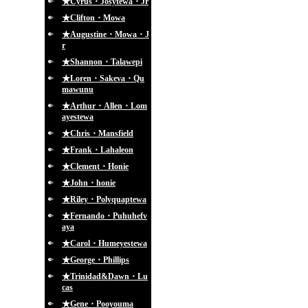
★Cyrus・Josytewa・Jr
★Clifton・Mowa
★Augustine・Mowa・J
r
★Shannon・Talawepi
★Loren・Sakeva・Qu
mawunu
★Arthur・Allen・Lom
ayestewa
★Chris・Mansfield
★Frank・Lahaleon
★Clement・Honie
★John・honie
★Riley・Polyquaptewa
★Fernando・Puhuhefv
aya
★Carol・Humeyestewa
★George・Phillips
★Trinidad&Dawn・Lu
cas
★Gene・Pooyouma