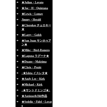
★Julian・Lovato
★Joe・H・Quintana
★Lewis・Lomay
Jimmy・Herald
★Cherokee チェロキー
★
★Larry・Golsh
★San Juan サンホゥア
ン★
★Mike・Bird-Romero
★Laguna ラグーナ★
★Duane・Maktima
★Chris・Pruitt
↓★Isleta イスレタ★
★Andy Lee・Kirk
★Michael・Kirk
↓★サントドミンゴ★↓
★Antique&Old作品
★Sedelio・Fidel・Lovat
o