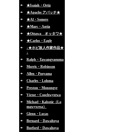
★Isaiah・Ortiz
★Apache アパッチ★
★Al・Somers
★Marc・Antia
★Ottawa オッタワ★
★Carlos・Eagle
↓★ホピ故人作家作品★
↓
Ralph・Tawangyaouma
Morris・Robinson
Allen・Pooyama
Charles・Loloma
Preston・Monongye
Victor・Coochwytewa
Michael・Kabotie（Lo
mawywesa）
Glenn・Lucas
Bernard・Dawahoya
Bueford・Dawahoya