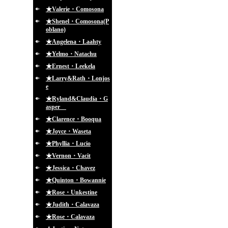
★Valerie・Comosona
★Shenel・Comosona(P
oblano)
★Angelena・Laahty
★Yelmo・Natachu
★Ernest・Leekela
★Larry&Rath・Lonjos
e
★Ryland&Claudia・G
asper
★Clarence・Booqua
★Joyce・Waseta
★Phyllia・Lucio
★Vernon・Vacit
★Jessica・Chavez
★Quinton・Bowannie
★Rose・Unkestine
★Judith・Calavaza
★Rose・Calavaza