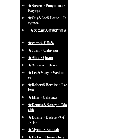
★Steven・Pooyouma・
Kuyvya
★Guy&Joe&Louie・Jo
sytewa
↓★ズニ故人作家作品★
↓
★オールド作品
★Juan・Calavaza
★Alice・Quam
★Andrew・Dewa
★Lee&Mary・Weeboth
ee
★Robert&Bernice・Lee
kya
★Effie・Calavaza
★Dennis＆Nancy・Eda
akie
★Duane・Dishta(ペイ
ント)
★Myron・Panteah
★Dickie・Quandelacy