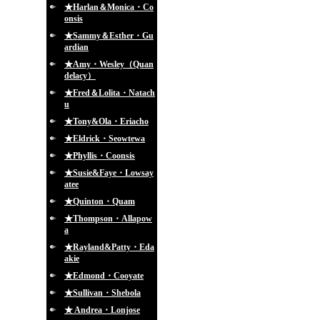
★Harlan＆Monica・Co
onsis
★Sammy＆Esther・Gu
ardian
★Amy・Wesley（Quan
delacy）
★Fred＆Lolita・Natach
u
★Tony&Ola・Eriacho
★Eldrick・Seowtewa
★Phyllis・Coonsis
★Susie&Faye・Lowsay
atee
★Quinton・Quam
★Thompson・Allapow
a
★Rayland&Patty・Eda
akie
★Edmond・Cooyate
★Sullivan・Shebola
★ Andrea・Lonjose