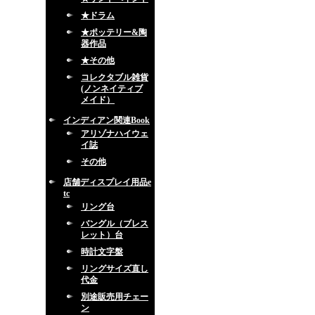
★ドラム
★ポッテリー&陶
器作品
★その他
コレクタブル雑貨
(ノンネイティブ
メイド）
インディアン関連Book
アリゾナハイウェ
イ誌
その他
店舗ディスプレイ用品e
tc
リング台
バングル（ブレス
レット）台
時計文字盤
リングサイズ直し
代金
別途販売用チェー
ン