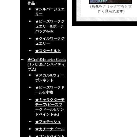
作品
(画像をクリックすると大
★シルバージュエ
きく見られます)
リー
★ビーズワークジ
ュエリー&ポーチ
バッグ&etc
★クイルワークジ
ュエリー
★スターキルト
★Craft&Interior Goods
(ナバホ&ノンネイティ
ブ込)
★スカル&ウォー
ボンネット
★ビーズワークド
ール&小物
★キャラクターモ
チーフ(ビーズワ
ークドール&サン
ドペイントetc)
★フェテッシュ
★カチーナドール
★サンドペイント