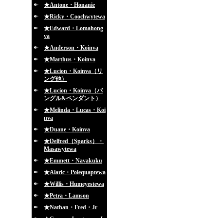
★Antone・Honanie
★Ricky・Coochwytewa
★Edward・Lomahong
va
★Anderson・Koinva
★Marthus・Koinva
★Lucion・Koinva（リ
ング他）
★Lucion・Koinva（バ
ングル&ペンダント）
★Melinda・Lucas・Koi
nva
★Duane・Koinva
★Delfred（Sparks）・
Masawytewa
★Emmett・Navakuku
★Alaric・Polequaptewa
★Willis・Humeyestewa
★Petra・Lamson
★Nathan・Fred・Jr