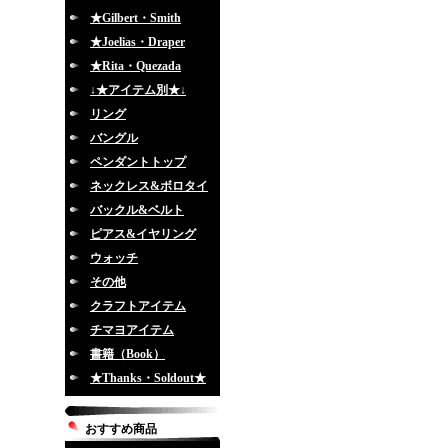
★Gilbert・Smith
★Joelias・Draper
★Rita・Quezada
↓★アイテム別★↓
リング
バングル
ペンダントトップ
ネックレス&ボロタイ
バックル&ベルト
ピアス&イヤリング
ウォッチ
その他
クラフトアイテム
チマヨアイテム
書籍（Book）
★Thanks・Soldout★
おすすめ商品