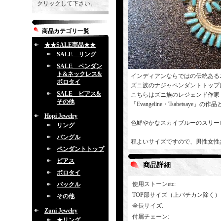
クリックして下さい。
商品カテゴリ一覧
★★SALE商品★★
SALE リング
SALE ペンダン
ト&ネックレス&
インディアンならではの伝統ある
ボロタイ
ズニ族のナジャペンダントトップ
SALE ピアス&
こちらはズニ族のレジェンド作家「Edi
その他
「Evangeline・Tsabetsaye」
Hopi Jewelry
色鮮やかなスカイブルーのスリー
リング
バングル
程よいサイズですので、男性女性
ペンダントトップ
ピアス
商品詳細
ボロタイ
使用ストーンetc
:
バックル
TOP部サイズ（上バチカン除く）
その他
全長サイズ
:
Zuni Jewelry
付属チェーン
:
★リング