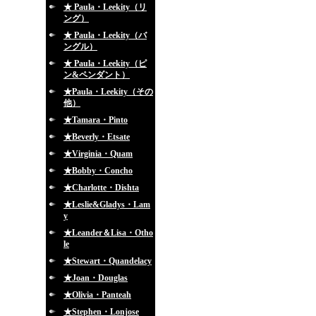
★ Paula・Leekity（リ
ング）
★ Paula・Leekity（バ
ングル）
★ Paula・Leekity（ピ
ン&ペンダント）
★Paula・Leekity（その
他）
★Tamara・Pinto
★Beverly・Etsate
★Virginia・Quam
★Bobby・Concho
★Charlotte・Dishta
★Leslie&Gladys・Lam
y
★Leander＆Lisa・Otho
le
★Stewart・Quandelacy
★Joan・Douglas
★Olivia・Panteah
★Stephen・Lonjose