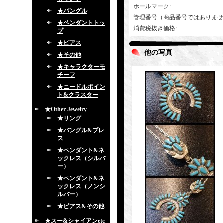
ホールマーク
:
★バングル
管理番号（商品番号ではありませ
★ペンダントトッ
消費税抜き価格
:
プ
★ピアス
他の写真
★その他
★キャラクターモ
チーフ
★ニードルポイン
ト&クラスター
★Other Jewelry
★リング
★バングル&ブレ
ス
★ペンダント&ネ
ックレス（シルバ
ー）
★ペンダント&ネ
ックレス（ノンシ
ルバー）
★ピアス&その他
★スー&シャイアンetc