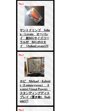
No.1
サントドミンゴ Julia
n・Lovato オーバレ
イ 超BIGサイズコー
ラル付 BIGボロタ
イ
[JulianLovato13]
No.2
ホピ Michael・Kaboti
e（Lomawywesa） A
watovi Visual Prayers
スタンディングディス
プレイ（置き物）
[kab
otie17]
No.3