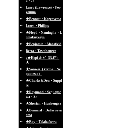
a・Jr
Larry (Lawrence)・Poo
youma
★Bennett・Kagenvema
Loren・Phillips
★Floyd・Namingha・L
omakuyvaya
★Benjamin・Mansfield
Berra・Tawahongva
↓★Hopi ホピ（現存）
★↓
★Sonwai（Verma・Ne
quatewa）
★Charles&Don・Suppl
ee
★Raymond・Sequapte
wa・Sr
★Sherian・Honhongva
★Bennard・Dallasvuya
oma
★Roy・Talahaftewa