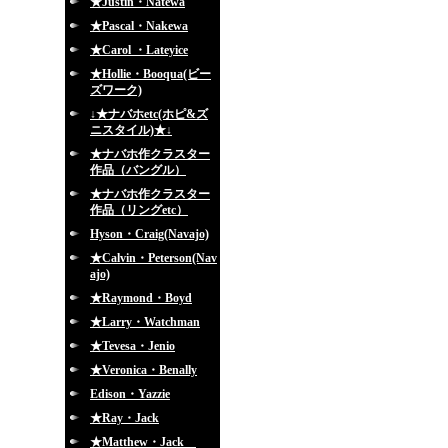
★Justin・Natewa
★Pascal・Nakewa
★Carol ・Lateyice
★Hollie・Booqua(ビー
ズワーク)
↓★ナバホetc(ホピ&ズ
ニスタイル)★↓
★ナバホ作クラスター
作品（バングル）
★ナバホ作クラスター
作品（リングetc）
Hyson・Craig(Navajo)
★Calvin・Peterson(Nav
ajo)
★Raymond・Boyd
★Larry・Watchman
★Tevesa・Jenio
★Veronica・Benally
Edison・Yazzie
★Ray・Jack
★Matthew・Jack