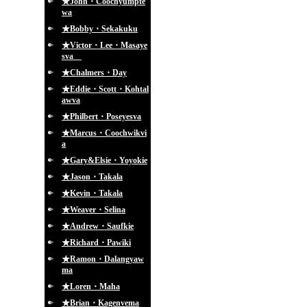
★John・Coochyumpte
wa
★Bobby・Sekakuku
★Victor・Lee・Masaye
sva
★Chalmers・Day
★Eddie・Scott・Kohtal
awva
★Philbert・Poseyesva
★Marcus・Coochwikvi
a
★Gary&Elsie・Yoyokie
★Jason・Takala
★Kevin・Takala
★Weaver・Selina
★Andrew・Saufkie
★Richard・Pawiki
★Ramon・Dalangyaw
ma
★Loren・Maha
★Brian・Kagenvema