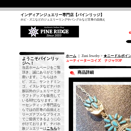
インディアンジュエリー専門店【パインリッジ】
ホピ・ズニなどのジュエリーリングやバングルなど圧巻の品揃え
ホーム
｜ Zuni Jewelry >
★ニードルポイ
ようこそパインリッ
ューティーターコイズ ナジャTOP
ジへ！
当店ホームページをご覧
頂き、誠にありがとう御
商品詳細
座います。こちらはホ
ピ、ズニ、サントドミン
ゴ、イスレタなどナバホ
族以外のジュエリーとク
ラフトグッズを販売して
いるHPになります。オ
ーセンティック専門店な
らではの圧巻の品揃えと
リーズナブルなプライス
でご提供できるように心
がけております。ナバホ
族ジュエリーは
こちら
を