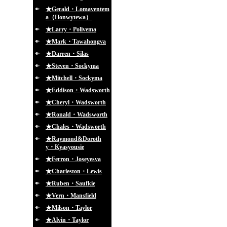
★Gerald・Lomaventem
a（Honwytewa）
★Larry・Polivema
★Mark・Tawahongva
★Darren・Silas
★Steven・Sockyma
★Mitchell・Sockyma
★Eddison・Wadsworth
★Cheryl・Wadsworth
★Ronald・Wadsworth
★Chales・Wadsworth
★Raymond&Doroth
y・Kyasyousie
★Ferron・Joseyesva
★Charleston・Lewis
★Ruben・Saufkie
★Vern・Mansfield
★Milson・Taylor
★Alvin・Taylor