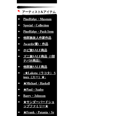
アーティスト&アイテム
別
PineRidge・Museum
Special・Collection
PineRidge・Push Item
他部族故人作家作品
Awards(賞)・作品
ホピ族SALE商品
ズニ族SALE商品（1部
ナバホ商品）
他部族SALE商品
↓★Lakota（ラコタ） S
ioux（スー）★↓
★Michael・Haskell
★Paul・Szabo
Barry・Johnson
★サンダーバードショ
ップファミリー★
★Frank・Patania・Sr