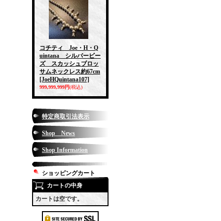
コチティ Joe・H・Q
uintana シルバービー
ズ スカッシュブロッ
サムネックレス約67cm
[JoeHQuintana107]
999,999,999円
(税込)
特定商取引法表示
Shop News
Shop Information
ショッピングカート
カートの中身
カートは空です。