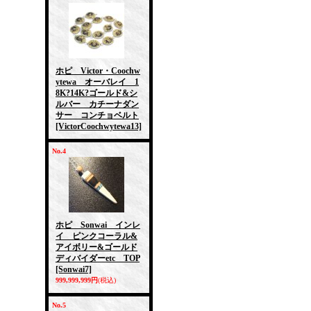
ホピ Victor・Coochw
ytewa オーバレイ 1
8K?14K?ゴールド&シ
ルバー カチーナダン
サー コンチョベルト
[VictorCoochwytewa13]
No.4
ホピ Sonwai インレ
イ ピンクコーラル&
アイボリー&ゴールド
ディバイダーetc TOP
[Sonwai7]
999,999,999円
(税込)
No.5