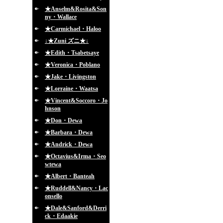
★Anselm&Rosita&Son
ny・Wallace
★Carmichael・Haloo
↓★Zuni ズニ★↓
★Edith・Tsabetsaye
★Veronica・Poblano
★Jake・Livingston
★Lorraine・Waatsa
★Vincent&Soccoro・Jo
hnson
★Don・Dewa
★Barbara・Dewa
★Andrick・Dewa
★Octavius&Irma・Seo
wtewa
★Albert・Banteah
★Ruddell&Nancy・Lac
onsello
★Dale&Sanford&Derri
ck・Edaakie