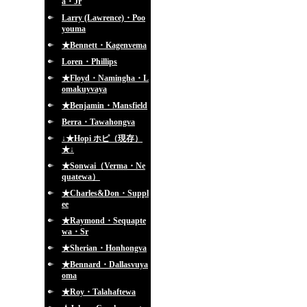
a・Jr
Larry (Lawrence)・Poo
youma
★Bennett・Kagenvema
Loren・Phillips
★Floyd・Namingha・L
omakuyvaya
★Benjamin・Mansfield
Berra・Tawahongva
↓★Hopi ホピ（現存）
★↓
★Sonwai（Verma・Ne
quatewa）
★Charles&Don・Suppl
ee
★Raymond・Sequapte
wa・Sr
★Sherian・Honhongva
★Bennard・Dallasvuya
oma
★Roy・Talahaftewa