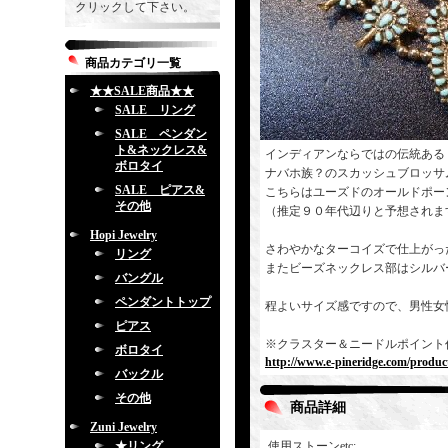
クリックして下さい。
商品カテゴリ一覧
★★SALE商品★★
SALE リング
SALE ペンダン
ト&ネックレス&
インディアンならではの伝統ある
ボロタイ
ナバホ族？のスカッシュブロッサ
SALE ピアス&
こちらはユーズドのオールドポー
その他
（推定９０年代辺りと予想されま
Hopi Jewelry
さわやかなターコイズで仕上がっ
リング
またビーズネックレス部はシルバ
バングル
ペンダントトップ
程よいサイズ感ですので、男性女
ピアス
※クラスター＆ニードルポイント
ボロタイ
http://www.e-pineridge.com/product
バックル
その他
商品詳細
Zuni Jewelry
★リング
使用ストーンetc
: