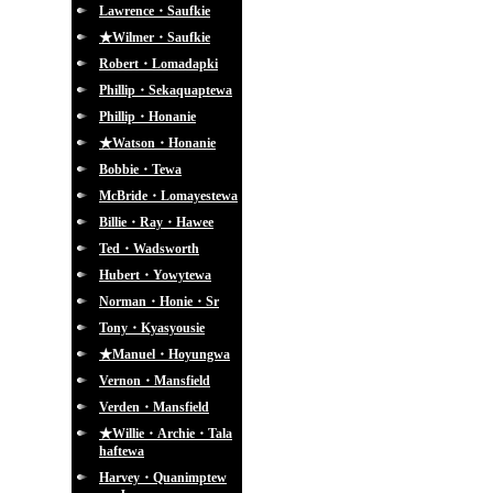
Lawrence・Saufkie
★Wilmer・Saufkie
Robert・Lomadapki
Phillip・Sekaquaptewa
Phillip・Honanie
★Watson・Honanie
Bobbie・Tewa
McBride・Lomayestewa
Billie・Ray・Hawee
Ted・Wadsworth
Hubert・Yowytewa
Norman・Honie・Sr
Tony・Kyasyousie
★Manuel・Hoyungwa
Vernon・Mansfield
Verden・Mansfield
★Willie・Archie・Tala
haftewa
Harvey・Quanimptew