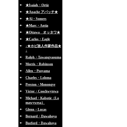
★Isaiah・Ortiz
★Apache アパッチ★
★Al・Somers
★Marc・Antia
★Ottawa オッタワ★
★Carlos・Eagle
↓★ホピ故人作家作品★
↓
Ralph・Tawangyaouma
Morris・Robinson
Allen・Pooyama
Charles・Loloma
Preston・Monongye
Victor・Coochwytewa
Michael・Kabotie（Lo
mawywesa）
Glenn・Lucas
Bernard・Dawahoya
Bueford・Dawahoya