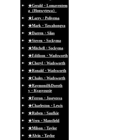
★Gerald・Lomaventem
a（Honwytewa）
★Larry・Polivema
★Mark・Tawahongva
★Darren・Silas
★Steven・Sockyma
★Mitchell・Sockyma
★Eddison・Wadsworth
★Cheryl・Wadsworth
★Ronald・Wadsworth
★Chales・Wadsworth
★Raymond&Doroth
y・Kyasyousie
★Ferron・Joseyesva
★Charleston・Lewis
★Ruben・Saufkie
★Vern・Mansfield
★Milson・Taylor
★Alvin・Taylor