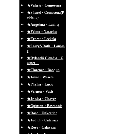
★Valerie・Comosona
★Shenel・Comosona(P
oblano)
★Angelena・Laahty
★Yelmo・Natachu
★Ernest・Leekela
★Larry&Rath・Lonjos
e
★Ryland&Claudia・G
asper
★Clarence・Booqua
★Joyce・Waseta
★Phyllia・Lucio
★Vernon・Vacit
★Jessica・Chavez
★Quinton・Bowannie
★Rose・Unkestine
★Judith・Calavaza
★Rose・Calavaza