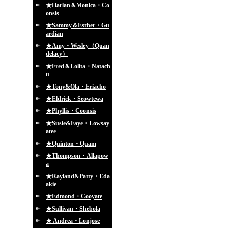
★Harlan＆Monica・Co
onsis
★Sammy＆Esther・Gu
ardian
★Amy・Wesley（Quan
delacy）
★Fred＆Lolita・Natach
u
★Tony&Ola・Eriacho
★Eldrick・Seowtewa
★Phyllis・Coonsis
★Susie&Faye・Lowsay
atee
★Quinton・Quam
★Thompson・Allapow
a
★Rayland&Patty・Eda
akie
★Edmond・Cooyate
★Sullivan・Shebola
★ Andrea・Lonjose