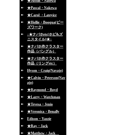
★Justin・Natewa
★Pascal・Nakewa
★Carol ・Lateyice
★Hollie・Booqua(ビー
ズワーク)
↓★ナバホetc(ホピ&ズ
ニスタイル)★↓
★ナバホ作クラスター
作品（バングル）
★ナバホ作クラスター
作品（リングetc）
Hyson・Craig(Navajo)
★Calvin・Peterson(Nav
ajo)
★Raymond・Boyd
★Larry・Watchman
★Tevesa・Jenio
★Veronica・Benally
Edison・Yazzie
★Ray・Jack
★Matthew・Jack