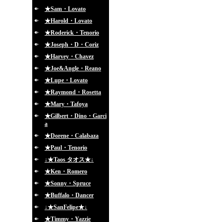
★Sam・Lovato
★Harold・Lovato
★Roderick・Tenorio
★Joseph・D・Coriz
★Harvey・Chavez
★Joe&Angle・Reano
★Lupe・Lovato
★Raymond・Rosetta
★Mary・Tafoya
★Gilbert・Dino・Garci
a
★Dorene・Calabaza
★Paul・Tenorio
↓★Taos タオス★↓
★Ken・Romero
★Sonny・Spruce
★Buffalo・Dancer
↓★SanFelipe★↓
★Timmy・Yazzie