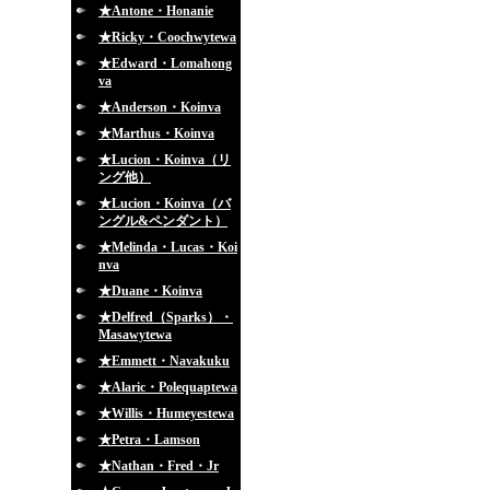
★Antone・Honanie
★Ricky・Coochwytewa
★Edward・Lomahong
va
★Anderson・Koinva
★Marthus・Koinva
★Lucion・Koinva（リ
ング他）
★Lucion・Koinva（バ
ングル&ペンダント）
★Melinda・Lucas・Koi
nva
★Duane・Koinva
★Delfred（Sparks）・
Masawytewa
★Emmett・Navakuku
★Alaric・Polequaptewa
★Willis・Humeyestewa
★Petra・Lamson
★Nathan・Fred・Jr