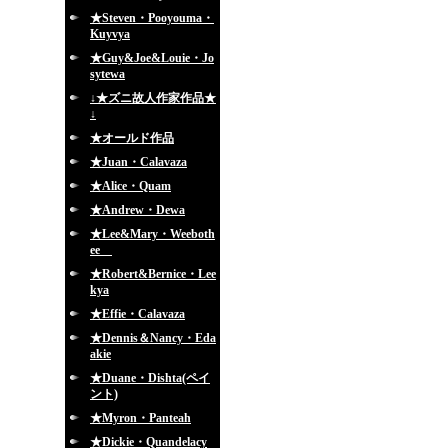
★Steven・Pooyouma・
Kuyvya
★Guy&Joe&Louie・Jo
sytewa
↓★ズニ故人作家作品★
↓
★オールド作品
★Juan・Calavaza
★Alice・Quam
★Andrew・Dewa
★Lee&Mary・Weeboth
ee
★Robert&Bernice・Lee
kya
★Effie・Calavaza
★Dennis＆Nancy・Eda
akie
★Duane・Dishta(ペイ
ント)
★Myron・Panteah
★Dickie・Quandelacy