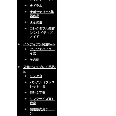
★ドラム
★ポッテリー&陶
器作品
★その他
コレクタブル雑貨
(ノンネイティブ
メイド）
インディアン関連Book
アリゾナハイウェ
イ誌
その他
店舗ディスプレイ用品e
tc
リング台
バングル（ブレス
レット）台
時計文字盤
リングサイズ直し
代金
別途販売用チェー
ン