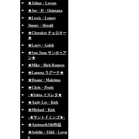
★Julian・Lovato
★Joe・H・Quintana
★Lewis・Lomay
Jimmy・Herald
★Cherokee チェロキー
★
★Larry・Golsh
★San Juan サンホゥア
ン★
★Mike・Bird-Romero
★Laguna ラグーナ★
★Duane・Maktima
★Chris・Pruitt
↓★Isleta イスレタ★
★Andy Lee・Kirk
★Michael・Kirk
↓★サントドミンゴ★↓
★Antique&Old作品
★Sedelio・Fidel・Lovat
o