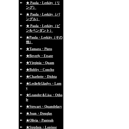
★ Paula・Leekity（リ
ング）
★ Paula・Leekity（バ
ングル）
★ Paula・Leekity（ピ
ン&ペンダント）
★Paula・Leekity（その
他）
★Tamara・Pinto
★Beverly・Etsate
★Virginia・Quam
★Bobby・Concho
★Charlotte・Dishta
★Leslie&Gladys・Lam
y
★Leander＆Lisa・Otho
le
★Stewart・Quandelacy
★Joan・Douglas
★Olivia・Panteah
★Stephen・Lonjose