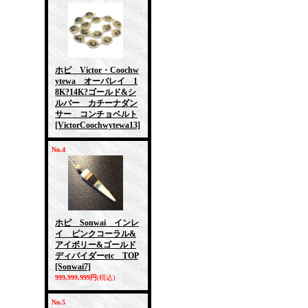
ホピ Victor・Coochw
ytewa オーバレイ 1
8K?14K?ゴールド&シ
ルバー カチーナダン
サー コンチョベルト
[VictorCoochwytewa13]
No.4
ホピ Sonwai インレ
イ ピンクコーラル&
アイボリー&ゴールド
ディバイダーetc TOP
[Sonwai7]
999,999,999円
(税込)
No.5