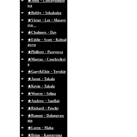
★John・Coochyumpte
wa
★Bobby・Sekakuku
★Victor・Lee・Masaye
sva
★Chalmers・Day
★Eddie・Scott・Kohtal
awva
★Philbert・Poseyesva
★Marcus・Coochwikvi
a
★Gary&Elsie・Yoyokie
★Jason・Takala
★Kevin・Takala
★Weaver・Selina
★Andrew・Saufkie
★Richard・Pawiki
★Ramon・Dalangyaw
ma
★Loren・Maha
★Brian・Kagenvema