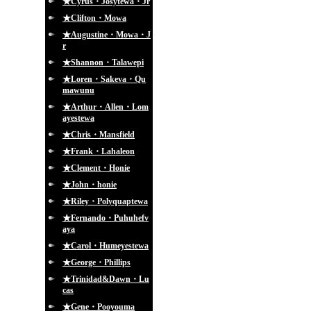
★Cyrus・Josytewa・Jr
★Clifton・Mowa
★Augustine・Mowa・J
r
★Shannon・Talawepi
★Loren・Sakeva・Qu
mawunu
★Arthur・Allen・Lom
ayestewa
★Chris・Mansfield
★Frank・Lahaleon
★Clement・Honie
★John・honie
★Riley・Polyquaptewa
★Fernando・Puhuhefv
aya
★Carol・Humeyestewa
★George・Phillips
★Trinidad&Dawn・Lu
cas
★Gene・Pooyouma