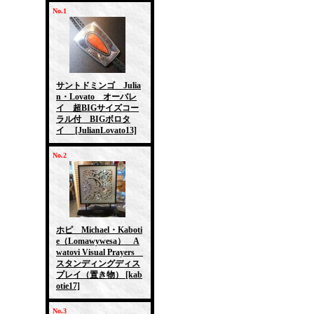
No.1
サントドミンゴ Julia
n・Lovato オーバレ
イ 超BIGサイズコー
ラル付 BIGボロタ
イ
[JulianLovato13]
No.2
ホピ Michael・Kaboti
e（Lomawywesa） A
watovi Visual Prayers
スタンディングディス
プレイ（置き物）
[kab
otie17]
No.3