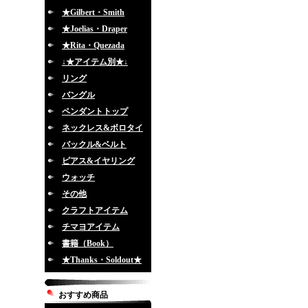
★Gilbert・Smith
★Joelias・Draper
★Rita・Quezada
↓★アイテム別★↓
リング
バングル
ペンダントトップ
ネックレス&ボロタイ
バックル&ベルト
ピアス&イヤリング
ウォッチ
その他
クラフトアイテム
チマヨアイテム
書籍（Book）
★Thanks・Soldout★
おすすめ商品