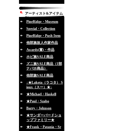
アーティスト&アイテム
別
PineRidge・Museum
Special・Collection
PineRidge・Push Item
他部族故人作家作品
Awards(賞)・作品
ホピ族SALE商品
ズニ族SALE商品（1部
ナバホ商品）
他部族SALE商品
↓★Lakota（ラコタ） S
ioux（スー）★↓
★Michael・Haskell
★Paul・Szabo
Barry・Johnson
★サンダーバードショ
ップファミリー★
★Frank・Patania・Sr