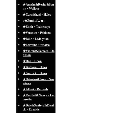
★Anselm&Rosita&Son
ny・Wallace
★Carmichael・Haloo
↓★Zuni ズニ★↓
★Edith・Tsabetsaye
★Veronica・Poblano
★Jake・Livingston
★Lorraine・Waatsa
★Vincent&Soccoro・Jo
hnson
★Don・Dewa
★Barbara・Dewa
★Andrick・Dewa
★Octavius&Irma・Seo
wtewa
★Albert・Banteah
★Ruddell&Nancy・Lac
onsello
★Dale&Sanford&Derri
ck・Edaakie