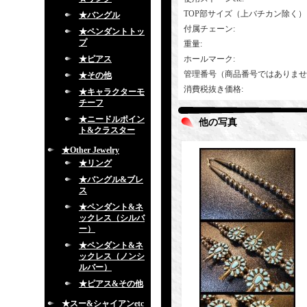
TOP部サイズ（上バチカン除く）
★バングル
付属チェーン
:
★ペンダントトッ
プ
重量
:
★ピアス
ホールマーク
:
管理番号（商品番号ではありませ
★その他
消費税抜き価格
:
★キャラクターモ
チーフ
★ニードルポイン
他の写真
ト&クラスター
★Other Jewelry
★リング
★バングル&ブレ
ス
★ペンダント&ネ
ックレス（シルバ
ー）
★ペンダント&ネ
ックレス（ノンシ
ルバー）
★ピアス&その他
★スー&シャイアンetc