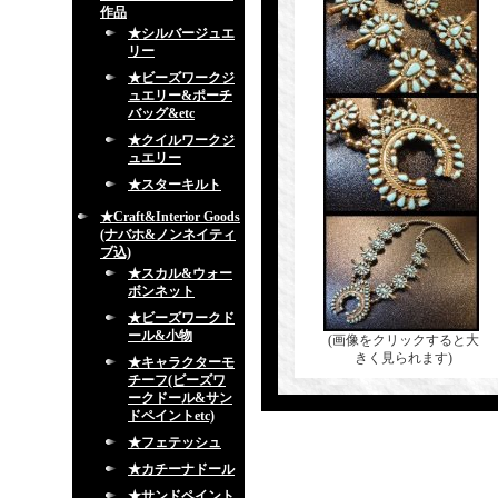
作品
★シルバージュエ
リー
★ビーズワークジ
ュエリー&ポーチ
バッグ&etc
★クイルワークジ
ュエリー
★スターキルト
★Craft&Interior Goods
(ナバホ&ノンネイティ
ブ込)
★スカル&ウォー
ボンネット
★ビーズワークド
ール&小物
(画像をクリックすると大
きく見られます)
★キャラクターモ
チーフ(ビーズワ
ークドール&サン
ドペイントetc)
★フェテッシュ
★カチーナドール
★サンドペイント