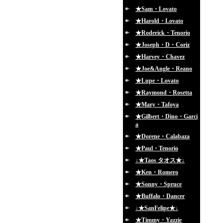
★Sam・Lovato
★Harold・Lovato
★Roderick・Tenorio
★Joseph・D・Coriz
★Harvey・Chavez
★Joe&Angle・Reano
★Lupe・Lovato
★Raymond・Rosetta
★Mary・Tafoya
★Gilbert・Dino・Garci
a
★Dorene・Calabaza
★Paul・Tenorio
↓★Taos タオス★↓
★Ken・Romero
★Sonny・Spruce
★Buffalo・Dancer
↓★SanFelipe★↓
★Timmy・Yazzie