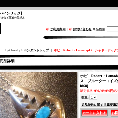
パインリッジ】
グルなど圧巻の品揃え
ご利用案内
｜
お問い合わせ
商品検索
:
｜ Hopi Jewelry >
ペンダントトップ
｜
ホピ Robert・Lomadapki シャドーボ
商品詳細
ホピ Robert・Lom
ス ブルーターコイズ
ki68
]
販売価格
:
999,999,999円
(税
数量
:
返品特約に関する重要事
｜