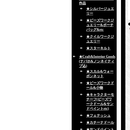
作品
★シルバージュエ
リー
★ビーズワークジ
ュエリー&ポーチ
バッグ&etc
★クイルワークジ
ュエリー
★スターキルト
★Craft&Interior Goods
(ナバホ&ノンネイティ
ブ込)
★スカル&ウォー
ボンネット
★ビーズワークド
ール&小物
★キャラクターモ
チーフ(ビーズワ
ークドール&サン
ドペイントetc)
★フェテッシュ
★カチーナドール
★サンドペイント