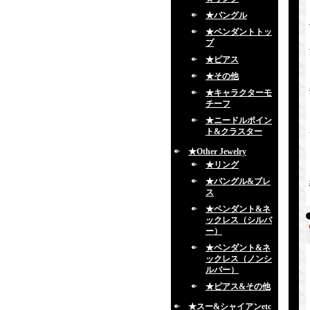
★バングル
★ペンダントトッ
プ
★ピアス
★その他
★キャラクターモ
チーフ
★ニードルポイン
ト&クラスター
★Other Jewelry
★リング
★バングル&ブレ
ス
★ペンダント&ネ
ックレス（シルバ
ー）
★ペンダント&ネ
ックレス（ノンシ
ルバー）
★ピアス&その他
★スー&シャイアンetc