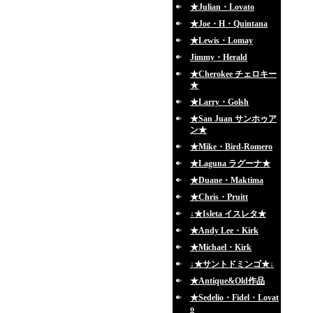
★Julian・Lovato
★Joe・H・Quintana
★Lewis・Lomay
Jimmy・Herald
★Cherokee チェロキー
★
★Larry・Golsh
★San Juan サンホゥア
ン★
★Mike・Bird-Romero
★Laguna ラグーナ★
★Duane・Maktima
★Chris・Pruitt
↓★Isleta イスレタ★
★Andy Lee・Kirk
★Michael・Kirk
↓★サントドミンゴ★↓
★Antique&Old作品
★Sedelio・Fidel・Lovat
o