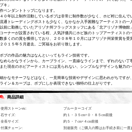
プキ」
作ペンダントトップになります。
４０年以上制作活動しているボブは非常に制作数が少なく、ホピ村に住んで
流通トレーディングポストも少なく、なかなか入手困難なアーティストの一
以前に勤務していたアリゾナ州フラッグスタッフにある「北アリゾナ博物館
コーナーが設置されている程、人気評価共にホピ族のトップアーティストの
数多くのの賞を獲得しており、２００８年１０月にはアリゾナ州栄誉賞を受
２０１５年５月逝去。ご冥福をお祈り致します。
ボブの作品の魅力はなんといってもライン技術です。
なめらかなラインから、カーブライン、一直線なラインまで、ずれのない丁
また現在のホピアーティストには見られない、シンプルなデザインも魅力の
細かなモチーフなどはなく、一見簡単な技術やデザインに思われがちですが
ライン＆カーブは、ボブにしか表現できない独特の仕上がりです。
商品詳細
使用ストーンetc
:
ブルーターコイズ
石サイズ
:
約１・３５cm×０・８５cm前後
全長サイズ
:
約５・７cm×４cm前後
付属チェーン
:
別途販売（ご購入の際はお手続き前に一度