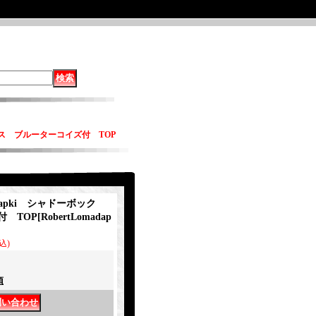
ックス ブルーターコイズ付 TOP
adapki シャドーボック
付 TOP
[
RobertLomadap
込)
項