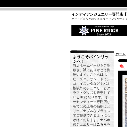
インディアンジュエリー専門店【
ホピ・ズニなどのジュエリーリングやバン
ホーム
ようこそパインリッ
ジへ！
当店ホームページをご覧
頂き、誠にありがとう御
座います。こちらはホ
ピ、ズニ、サントドミン
ゴ、イスレタなどナバホ
族以外のジュエリーとク
ラフトグッズを販売して
いるHPになります。オ
ーセンティック専門店な
らではの圧巻の品揃えと
リーズナブルなプライス
でご提供できるように心
がけております。ナバホ
族ジュエリーは
こちら
を