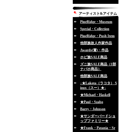
アーティスト&アイテム
別
PineRidge・Museum
Special・Collection
PineRidge・Push Item
他部族故人作家作品
Awards(賞)・作品
ホピ族SALE商品
ズニ族SALE商品（1部
ナバホ商品）
他部族SALE商品
↓★Lakota（ラコタ） S
ioux（スー）★↓
★Michael・Haskell
★Paul・Szabo
Barry・Johnson
★サンダーバードショ
ップファミリー★
★Frank・Patania・Sr