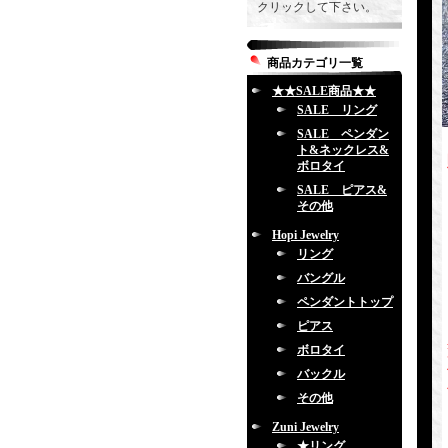
クリックして下さい。
商品カテゴリ一覧
★★SALE商品★★
SALE リング
SALE ペンダン
ト&ネックレス&
ボロタイ
SALE ピアス&
その他
Hopi Jewelry
リング
バングル
ペンダントトップ
ピアス
ボロタイ
バックル
その他
Zuni Jewelry
★リング