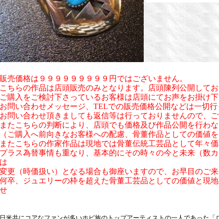
販売価格は９９９９９９９９９円ではございません。
こちらの作品は店頭販売のみとなります。店頭陳列公開してお
ご購入をご検討下さっているお客様は店頭にてお声をお掛け下
お問い合わせメッセージ、TELでの販売価格公開などは一切
お問い合わせ頂きましても返信等は行っておりませんので、ご
またこちらの判断により、店頭でも価格及び作品公開を行わな
（ご購入へ前向きなお客様への配慮、骨董作品としての価値を
またこちらの作家作品は現地では骨董伝統工芸品として年々価
プラス為替事情も重なり、基本的にその時々の今と未来（数カ
は
変更（時価扱い）となる場合も御座いますので、お早目のご来
何卒、ジュエリーの枠を超えた骨董工芸品としての価値と現地
せ
日米共にコアなファンが多いホピ族のトップアーティストの一人であった「