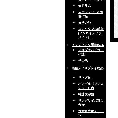
★ドラム
★ポッテリー&陶
器作品
★その他
コレクタブル雑貨
(ノンネイティブ
メイド）
インディアン関連Book
アリゾナハイウェ
イ誌
その他
店舗ディスプレイ用品e
tc
リング台
バングル（ブレス
レット）台
時計文字盤
リングサイズ直し
代金
別途販売用チェー
ン