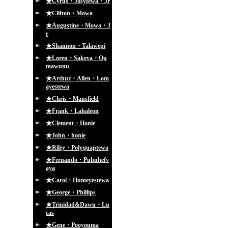
★Cyrus・Josytewa・Jr
★Clifton・Mowa
★Augustine・Mowa・J
r
★Shannon・Talawepi
★Loren・Sakeva・Qu
mawunu
★Arthur・Allen・Lom
ayestewa
★Chris・Mansfield
★Frank・Lahaleon
★Clement・Honie
★John・honie
★Riley・Polyquaptewa
★Fernando・Puhuhefv
aya
★Carol・Humeyestewa
★George・Phillips
★Trinidad&Dawn・Lu
cas
★Gene・Pooyouma