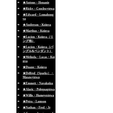
★Antone・Honanie
★Ricky・Coochwytewa
★Edward・Lomahong
va
★Anderson・Koinva
★Marthus・Koinva
★Lucion・Koinva（リ
ング他）
★Lucion・Koinva（バ
ングル&ペンダント）
★Melinda・Lucas・Koi
nva
★Duane・Koinva
★Delfred（Sparks）・
Masawytewa
★Emmett・Navakuku
★Alaric・Polequaptewa
★Willis・Humeyestewa
★Petra・Lamson
★Nathan・Fred・Jr