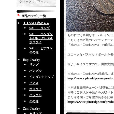
クリックして下さい。
商品カテゴリ一覧
★★SALE商品★★
SALE リング
SALE ペンダン
ものすごく綺麗なオーバレイで仕
ト&ネックレス&
こちらはホピ族のベテランアーテ
ボロタイ
「Marcus・Coochwikvia」の
SALE ピアス&
その他
ユニークなバスケットボールをモ
Hopi Jewelry
程よいサイズですので、男性女性
リング
バングル
※Marcus・Coochwikvi
ペンダントトップ
http://www.e-pineridge.com/produc
ピアス
※別途販売用チェーンも同時にご
ボロタイ
同時にご購入お手続きをお取り下
バックル
また備考欄へご希望の長さを記載
その他
https://www.e-pineridge.com/produc
Zuni Jewelry
★リング