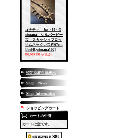
コチティ Joe・H・Q
uintana シルバービー
ズ スカッシュブロッ
サムネックレス約67cm
[JoeHQuintana107]
999,999,999円
(税込)
特定商取引法表示
Shop News
Shop Information
ショッピングカート
カートの中身
カートは空です。