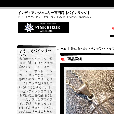
インディアンジュエリー専門店【パインリッジ】
ホピ・ズニなどのジュエリーリングやバングルなど圧巻の品揃え
ホーム
｜ Hopi Jewelry >
ペンダントトッ
ようこそパインリッ
ジへ！
当店ホームページをご覧
商品詳細
頂き、誠にありがとう御
座います。こちらはホ
ピ、ズニ、サントドミン
ゴ、イスレタなどナバホ
族以外のジュエリーとク
ラフトグッズを販売して
いるHPになります。オ
ーセンティック専門店な
らではの圧巻の品揃えと
リーズナブルなプライス
でご提供できるように心
がけております。ナバホ
族ジュエリーは
こちら
を