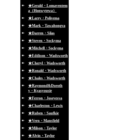
★Gerald・Lomaventem
a（Honwytewa）
★Larry・Polivema
★Mark・Tawahongva
★Darren・Silas
★Steven・Sockyma
★Mitchell・Sockyma
★Eddison・Wadsworth
★Cheryl・Wadsworth
★Ronald・Wadsworth
★Chales・Wadsworth
★Raymond&Doroth
y・Kyasyousie
★Ferron・Joseyesva
★Charleston・Lewis
★Ruben・Saufkie
★Vern・Mansfield
★Milson・Taylor
★Alvin・Taylor