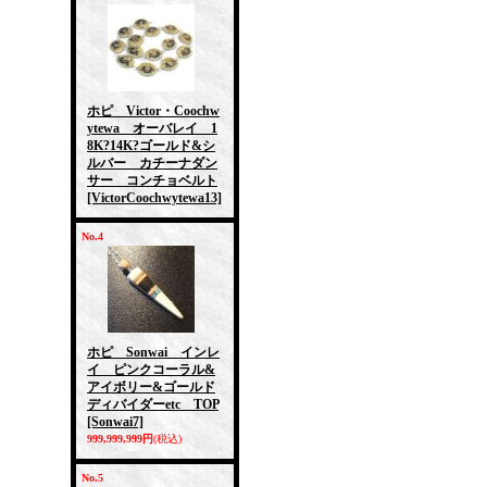
ホピ Victor・Coochw
ytewa オーバレイ 1
8K?14K?ゴールド&シ
ルバー カチーナダン
サー コンチョベルト
[VictorCoochwytewa13]
No.4
ホピ Sonwai インレ
イ ピンクコーラル&
アイボリー&ゴールド
ディバイダーetc TOP
[Sonwai7]
999,999,999円
(税込)
No.5