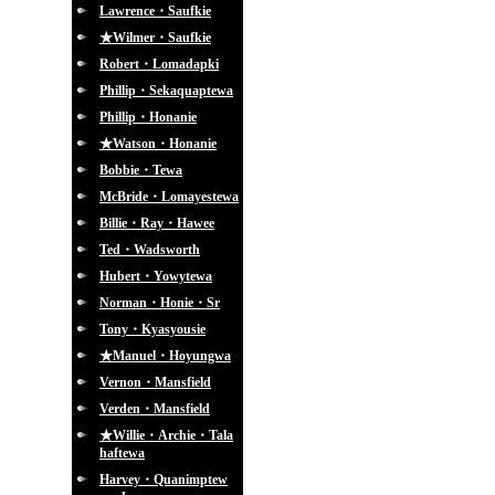
Lawrence・Saufkie
★Wilmer・Saufkie
Robert・Lomadapki
Phillip・Sekaquaptewa
Phillip・Honanie
★Watson・Honanie
Bobbie・Tewa
McBride・Lomayestewa
Billie・Ray・Hawee
Ted・Wadsworth
Hubert・Yowytewa
Norman・Honie・Sr
Tony・Kyasyousie
★Manuel・Hoyungwa
Vernon・Mansfield
Verden・Mansfield
★Willie・Archie・Tala
haftewa
Harvey・Quanimptew