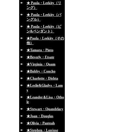
★ Paula・Leekity（リ
ング）
★ Paula・Leekity（バ
ングル）
★ Paula・Leekity（ピ
ン&ペンダント）
★Paula・Leekity（その
他）
★Tamara・Pinto
★Beverly・Etsate
★Virginia・Quam
★Bobby・Concho
★Charlotte・Dishta
★Leslie&Gladys・Lam
y
★Leander＆Lisa・Otho
le
★Stewart・Quandelacy
★Joan・Douglas
★Olivia・Panteah
★Stephen・Lonjose