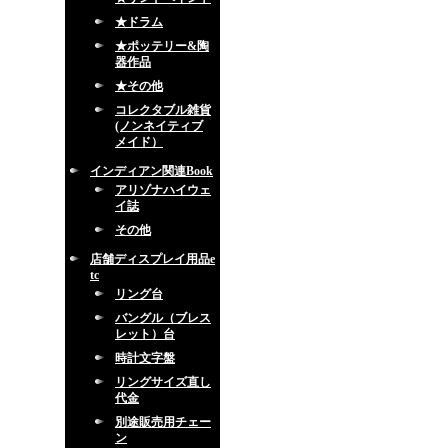
★ドラム
★ポッテリー&陶
器作品
★その他
コレクタブル雑貨
(ノンネイティブ
メイド）
インディアン関連Book
アリゾナハイウェ
イ誌
その他
店舗ディスプレイ用品e
tc
リング台
バングル（ブレス
レット）台
時計文字盤
リングサイズ直し
代金
別途販売用チェー
ン