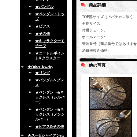
商品詳細
★バングル
★ペンダントトッ
TOP部サイズ（上バチカン除く）
プ
全長サイズ
:
★ピアス
付属チェーン
:
★その他
ホールマーク
:
★キャラクターモ
管理番号（商品番号ではありませ
チーフ
消費税抜き価格
:
★ニードルポイン
ト&クラスター
他の写真
★Other Jewelry
★リング
★バングル&ブレ
ス
★ペンダント&ネ
ックレス（シルバ
ー）
★ペンダント&ネ
ックレス（ノンシ
ルバー）
★ピアス&その他
★スー&シャイアンetc