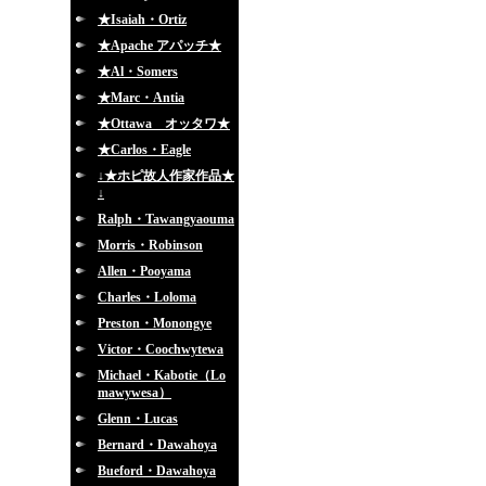
★Isaiah・Ortiz
★Apache アパッチ★
★Al・Somers
★Marc・Antia
★Ottawa オッタワ★
★Carlos・Eagle
↓★ホピ故人作家作品★
↓
Ralph・Tawangyaouma
Morris・Robinson
Allen・Pooyama
Charles・Loloma
Preston・Monongye
Victor・Coochwytewa
Michael・Kabotie（Lo
mawywesa）
Glenn・Lucas
Bernard・Dawahoya
Bueford・Dawahoya