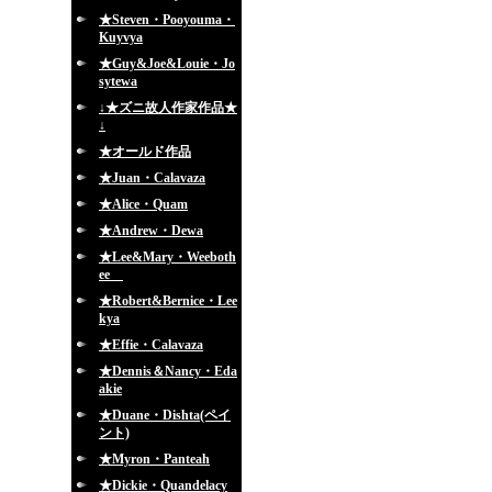
★Steven・Pooyouma・
Kuyvya
★Guy&Joe&Louie・Jo
sytewa
↓★ズニ故人作家作品★
↓
★オールド作品
★Juan・Calavaza
★Alice・Quam
★Andrew・Dewa
★Lee&Mary・Weeboth
ee
★Robert&Bernice・Lee
kya
★Effie・Calavaza
★Dennis＆Nancy・Eda
akie
★Duane・Dishta(ペイ
ント)
★Myron・Panteah
★Dickie・Quandelacy