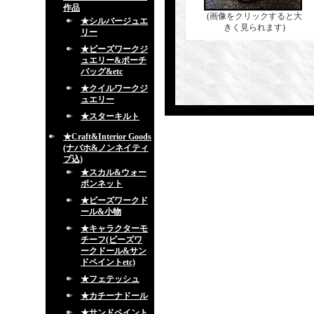
作品
(画像をクリックすると大
★シルバージュエ
きく見られます)
リー
★ビーズワークジ
ュエリー&ポーチ
バッグ&etc
★クイルワークジ
ュエリー
★スターキルト
★Craft&Interior Goods
(ナバホ&ノンネイティ
ブ込)
★スカル&ウォー
ボンネット
★ビーズワークド
ール&小物
★キャラクターモ
チーフ(ビーズワ
ークドール&サン
ドペイントetc)
★フェテッシュ
★カチーナドール
★サンドペイント