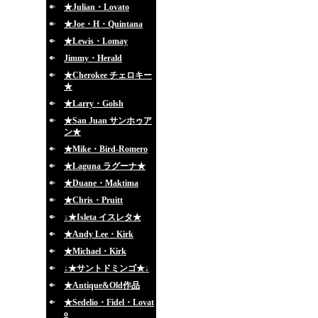
★Julian・Lovato
★Joe・H・Quintana
★Lewis・Lomay
Jimmy・Herald
★Cherokee チェロキー
★
★Larry・Golsh
★San Juan サンホゥア
ン★
★Mike・Bird-Romero
★Laguna ラグーナ★
★Duane・Maktima
★Chris・Pruitt
↓★Isleta イスレタ★
★Andy Lee・Kirk
★Michael・Kirk
↓★サントドミンゴ★↓
★Antique&Old作品
★Sedelio・Fidel・Lovat
o