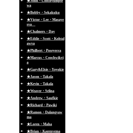
★John・Coochyumpte
wa
★Bobby・Sekakuku
★Victor・Lee・Masaye
sva
★Chalmers・Day
★Eddie・Scott・Kohtal
awva
★Philbert・Poseyesva
★Marcus・Coochwikvi
a
★Gary&Elsie・Yoyokie
★Jason・Takala
★Kevin・Takala
★Weaver・Selina
★Andrew・Saufkie
★Richard・Pawiki
★Ramon・Dalangyaw
ma
★Loren・Maha
★Brian・Kagenvema