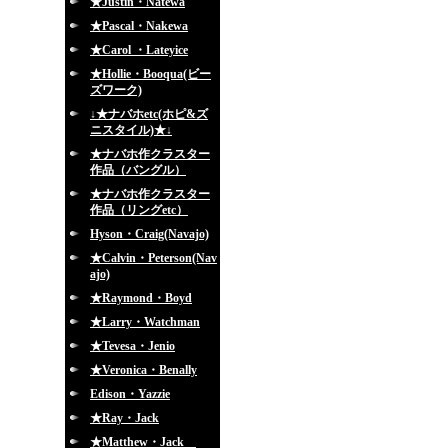
★Justin・Natewa
★Pascal・Nakewa
★Carol ・Lateyice
★Hollie・Booqua(ビー
ズワーク)
↓★ナバホetc(ホピ&ズ
ニスタイル)★↓
★ナバホ作クラスター
作品（バングル）
★ナバホ作クラスター
作品（リングetc）
Hyson・Craig(Navajo)
★Calvin・Peterson(Nav
ajo)
★Raymond・Boyd
★Larry・Watchman
★Tevesa・Jenio
★Veronica・Benally
Edison・Yazzie
★Ray・Jack
★Matthew・Jack