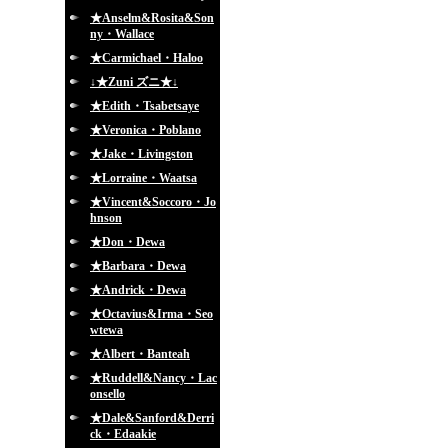
★Anselm&Rosita&Son
ny・Wallace
★Carmichael・Haloo
↓★Zuni ズニ★↓
★Edith・Tsabetsaye
★Veronica・Poblano
★Jake・Livingston
★Lorraine・Waatsa
★Vincent&Soccoro・Jo
hnson
★Don・Dewa
★Barbara・Dewa
★Andrick・Dewa
★Octavius&Irma・Seo
wtewa
★Albert・Banteah
★Ruddell&Nancy・Lac
onsello
★Dale&Sanford&Derri
ck・Edaakie