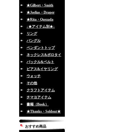
★Gilbert・Smith
★Joelias・Draper
★Rita・Quezada
↓★アイテム別★↓
リング
バングル
ペンダントトップ
ネックレス&ボロタイ
バックル&ベルト
ピアス&イヤリング
ウォッチ
その他
クラフトアイテム
チマヨアイテム
書籍（Book）
★Thanks・Soldout★
おすすめ商品