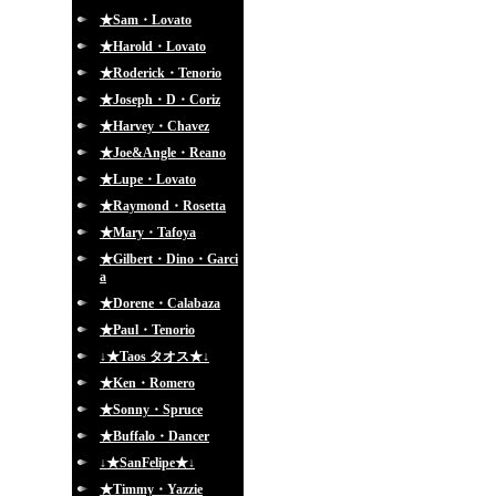
★Sam・Lovato
★Harold・Lovato
★Roderick・Tenorio
★Joseph・D・Coriz
★Harvey・Chavez
★Joe&Angle・Reano
★Lupe・Lovato
★Raymond・Rosetta
★Mary・Tafoya
★Gilbert・Dino・Garci
a
★Dorene・Calabaza
★Paul・Tenorio
↓★Taos タオス★↓
★Ken・Romero
★Sonny・Spruce
★Buffalo・Dancer
↓★SanFelipe★↓
★Timmy・Yazzie