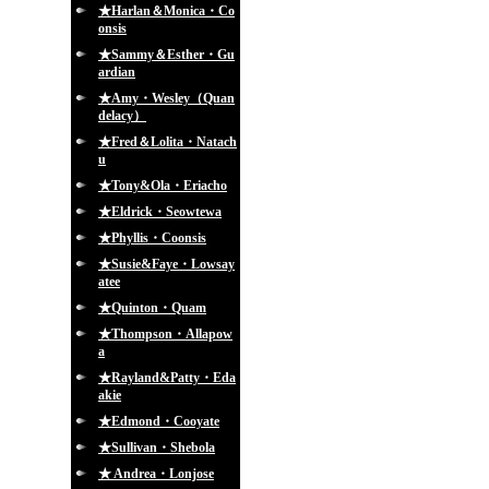
★Harlan＆Monica・Co
onsis
★Sammy＆Esther・Gu
ardian
★Amy・Wesley（Quan
delacy）
★Fred＆Lolita・Natach
u
★Tony&Ola・Eriacho
★Eldrick・Seowtewa
★Phyllis・Coonsis
★Susie&Faye・Lowsay
atee
★Quinton・Quam
★Thompson・Allapow
a
★Rayland&Patty・Eda
akie
★Edmond・Cooyate
★Sullivan・Shebola
★ Andrea・Lonjose