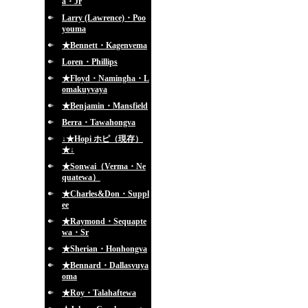
a・Jr
Larry (Lawrence)・Poo
youma
★Bennett・Kagenvema
Loren・Phillips
★Floyd・Namingha・L
omakuyvaya
★Benjamin・Mansfield
Berra・Tawahongva
↓★Hopi ホピ（現存）
★↓
★Sonwai（Verma・Ne
quatewa）
★Charles&Don・Suppl
ee
★Raymond・Sequapte
wa・Sr
★Sherian・Honhongva
★Bennard・Dallasvuya
oma
★Roy・Talahaftewa