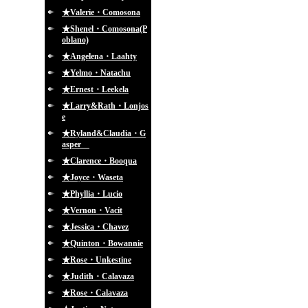
★Valerie・Comosona
★Shenel・Comosona(P
oblano)
★Angelena・Laahty
★Yelmo・Natachu
★Ernest・Leekela
★Larry&Rath・Lonjos
e
★Ryland&Claudia・G
asper
★Clarence・Booqua
★Joyce・Waseta
★Phyllia・Lucio
★Vernon・Vacit
★Jessica・Chavez
★Quinton・Bowannie
★Rose・Unkestine
★Judith・Calavaza
★Rose・Calavaza