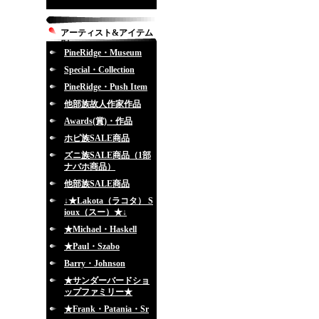
アーティスト&アイテム
別
PineRidge・Museum
Special・Collection
PineRidge・Push Item
他部族故人作家作品
Awards(賞)・作品
ホピ族SALE商品
ズニ族SALE商品（1部
ナバホ商品）
他部族SALE商品
↓★Lakota（ラコタ） S
ioux（スー）★↓
★Michael・Haskell
★Paul・Szabo
Barry・Johnson
★サンダーバードショ
ップファミリー★
★Frank・Patania・Sr