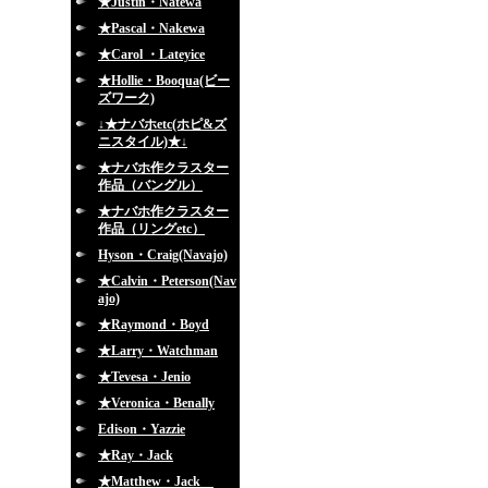
★Justin・Natewa
★Pascal・Nakewa
★Carol ・Lateyice
★Hollie・Booqua(ビー
ズワーク)
↓★ナバホetc(ホピ&ズ
ニスタイル)★↓
★ナバホ作クラスター
作品（バングル）
★ナバホ作クラスター
作品（リングetc）
Hyson・Craig(Navajo)
★Calvin・Peterson(Nav
ajo)
★Raymond・Boyd
★Larry・Watchman
★Tevesa・Jenio
★Veronica・Benally
Edison・Yazzie
★Ray・Jack
★Matthew・Jack