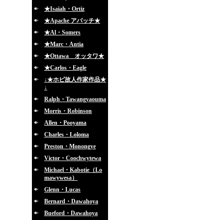
★Isaiah・Ortiz
★Apache アパッチ★
★Al・Somers
★Marc・Antia
★Ottawa オッタワ★
★Carlos・Eagle
↓★ホピ故人作家作品★
↓
Ralph・Tawangyaouma
Morris・Robinson
Allen・Pooyama
Charles・Loloma
Preston・Monongye
Victor・Coochwytewa
Michael・Kabotie（Lo
mawywesa）
Glenn・Lucas
Bernard・Dawahoya
Bueford・Dawahoya