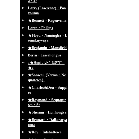
a・Jr
Larry (Lawrence)・Poo
youma
★Bennett・Kagenvema
Loren・Phillips
★Floyd・Namingha・L
omakuyvaya
★Benjamin・Mansfield
Berra・Tawahongva
↓★Hopi ホピ（現存）
★↓
★Sonwai（Verma・Ne
quatewa）
★Charles&Don・Suppl
ee
★Raymond・Sequapte
wa・Sr
★Sherian・Honhongva
★Bennard・Dallasvuya
oma
★Roy・Talahaftewa