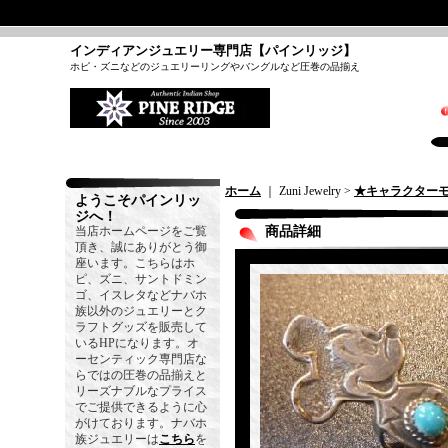
インディアンジュエリー専門店【パインリッジ】
ホピ・ズニなどのジュエリーリングやバングルなど圧巻の品揃え
ホーム
｜ Zuni Jewelry >
★キャラクター
ようこそパインリッ
ジへ！
当店ホームページをご覧
商品詳細
頂き、誠にありがとう御
座います。こちらはホ
ピ、ズニ、サントドミン
ゴ、イスレタなどナバホ
族以外のジュエリーとク
ラフトグッズを販売して
いるHPになります。オ
ーセンティック専門店な
らではの圧巻の品揃えと
リーズナブルなプライス
でご提供できるように心
がけております。ナバホ
族ジュエリーは
こちら
を