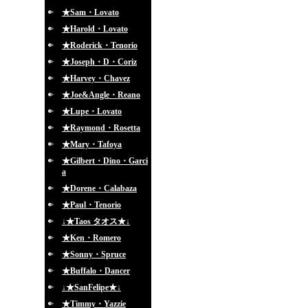
★Sam・Lovato
★Harold・Lovato
★Roderick・Tenorio
★Joseph・D・Coriz
★Harvey・Chavez
★Joe&Angle・Reano
★Lupe・Lovato
★Raymond・Rosetta
★Mary・Tafoya
★Gilbert・Dino・Garci
a
★Dorene・Calabaza
★Paul・Tenorio
↓★Taos タオス★↓
★Ken・Romero
★Sonny・Spruce
★Buffalo・Dancer
↓★SanFelipe★↓
★Timmy・Yazzie