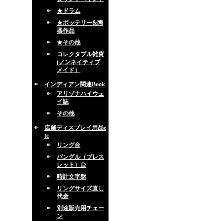
★ドラム
★ポッテリー&陶
器作品
★その他
コレクタブル雑貨
(ノンネイティブ
メイド）
インディアン関連Book
アリゾナハイウェ
イ誌
その他
店舗ディスプレイ用品e
tc
リング台
バングル（ブレス
レット）台
時計文字盤
リングサイズ直し
代金
別途販売用チェー
ン