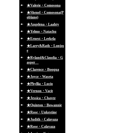
★Valerie・Comosona
★Shenel・Comosona(P
oblano)
★Angelena・Laahty
★Yelmo・Natachu
★Ernest・Leekela
★Larry&Rath・Lonjos
e
★Ryland&Claudia・G
asper
★Clarence・Booqua
★Joyce・Waseta
★Phyllia・Lucio
★Vernon・Vacit
★Jessica・Chavez
★Quinton・Bowannie
★Rose・Unkestine
★Judith・Calavaza
★Rose・Calavaza