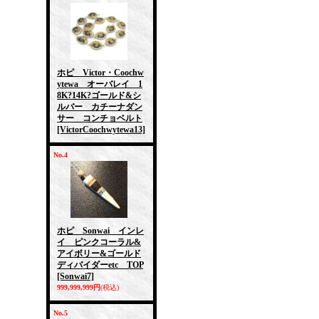
ホピ Victor・Coochw
ytewa オーバレイ 1
8K?14K?ゴールド&シ
ルバー カチーナダン
サー コンチョベルト
[VictorCoochwytewa13]
No.4
ホピ Sonwai インレ
イ ピンクコーラル&
アイボリー&ゴールド
ディバイダーetc TOP
[Sonwai7]
999,999,999円
(税込)
No.5