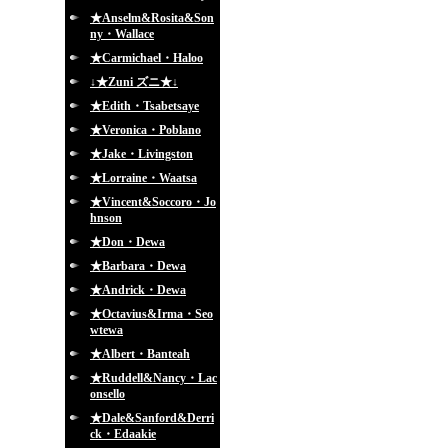
★Anselm&Rosita&Son
ny・Wallace
★Carmichael・Haloo
↓★Zuni ズニ★↓
★Edith・Tsabetsaye
★Veronica・Poblano
★Jake・Livingston
★Lorraine・Waatsa
★Vincent&Soccoro・Jo
hnson
★Don・Dewa
★Barbara・Dewa
★Andrick・Dewa
★Octavius&Irma・Seo
wtewa
★Albert・Banteah
★Ruddell&Nancy・Lac
onsello
★Dale&Sanford&Derri
ck・Edaakie