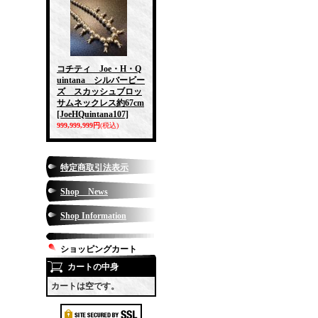
コチティ Joe・H・Q
uintana シルバービー
ズ スカッシュブロッ
サムネックレス約67cm
[JoeHQuintana107]
999,999,999円
(税込)
特定商取引法表示
Shop News
Shop Information
ショッピングカート
カートの中身
カートは空です。