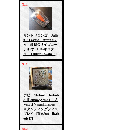
No.1
サントドミンゴ Julia
n・Lovato オーバレ
イ 超BIGサイズコー
ラル付 BIGボロタ
イ
[JulianLovato13]
No.2
ホピ Michael・Kaboti
e（Lomawywesa） A
watovi Visual Prayers
スタンディングディス
プレイ（置き物）
[kab
otie17]
No.3