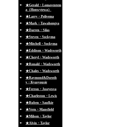
★Gerald・Lomaventem
a（Honwytewa）
★Larry・Polivema
★Mark・Tawahongva
★Darren・Silas
★Steven・Sockyma
★Mitchell・Sockyma
★Eddison・Wadsworth
★Cheryl・Wadsworth
★Ronald・Wadsworth
★Chales・Wadsworth
★Raymond&Doroth
y・Kyasyousie
★Ferron・Joseyesva
★Charleston・Lewis
★Ruben・Saufkie
★Vern・Mansfield
★Milson・Taylor
★Alvin・Taylor