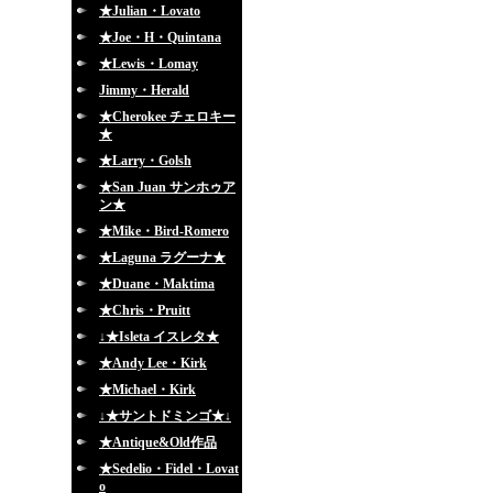
★Julian・Lovato
★Joe・H・Quintana
★Lewis・Lomay
Jimmy・Herald
★Cherokee チェロキー
★
★Larry・Golsh
★San Juan サンホゥア
ン★
★Mike・Bird-Romero
★Laguna ラグーナ★
★Duane・Maktima
★Chris・Pruitt
↓★Isleta イスレタ★
★Andy Lee・Kirk
★Michael・Kirk
↓★サントドミンゴ★↓
★Antique&Old作品
★Sedelio・Fidel・Lovat
o