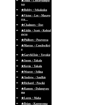
★John・Coochyumpte
wa
★Bobby・Sekakuku
★Victor・Lee・Masaye
sva
★Chalmers・Day
★Eddie・Scott・Kohtal
awva
★Philbert・Poseyesva
★Marcus・Coochwikvi
a
★Gary&Elsie・Yoyokie
★Jason・Takala
★Kevin・Takala
★Weaver・Selina
★Andrew・Saufkie
★Richard・Pawiki
★Ramon・Dalangyaw
ma
★Loren・Maha
★Brian・Kagenvema