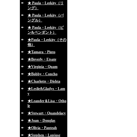
★ Paula・Leekity（リ
ング）
★ Paula・Leekity（バ
ングル）
★ Paula・Leekity（ピ
ン&ペンダント）
★Paula・Leekity（その
他）
★Tamara・Pinto
★Beverly・Etsate
★Virginia・Quam
★Bobby・Concho
★Charlotte・Dishta
★Leslie&Gladys・Lam
y
★Leander＆Lisa・Otho
le
★Stewart・Quandelacy
★Joan・Douglas
★Olivia・Panteah
★Stephen・Lonjose