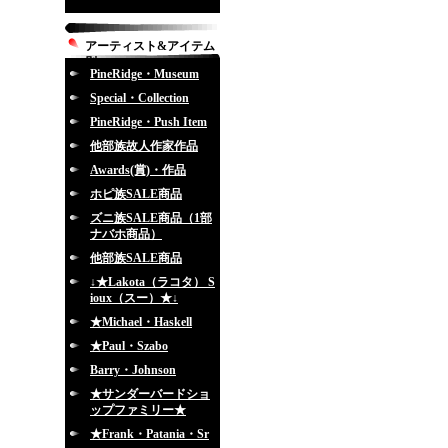
アーティスト&アイテム
別
PineRidge・Museum
Special・Collection
PineRidge・Push Item
他部族故人作家作品
Awards(賞)・作品
ホピ族SALE商品
ズニ族SALE商品（1部
ナバホ商品）
他部族SALE商品
↓★Lakota（ラコタ） S
ioux（スー）★↓
★Michael・Haskell
★Paul・Szabo
Barry・Johnson
★サンダーバードショ
ップファミリー★
★Frank・Patania・Sr