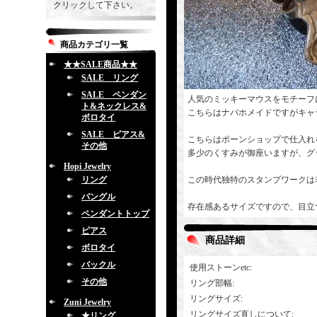
クリックして下さい。
商品カテゴリ一覧
★★SALE商品★★
SALE リング
SALE ペンダン
人気のミッキーマウスをモチーフ
ト&ネックレス&
こちらはナバホメイドですがキャ
ボロタイ
SALE ピアス&
こちらはポーンショップで仕入れを
その他
多少のくすみが御座いますが、グ
Hopi Jewelry
リング
この時代独特のスタンプワークは
バングル
存在感あるサイズですので、目立
ペンダントトップ
ピアス
商品詳細
ボロタイ
バックル
使用ストーンetc
:
その他
リング部幅
:
リングサイズ
:
Zuni Jewelry
リングサイズ直しについて
:
★リング