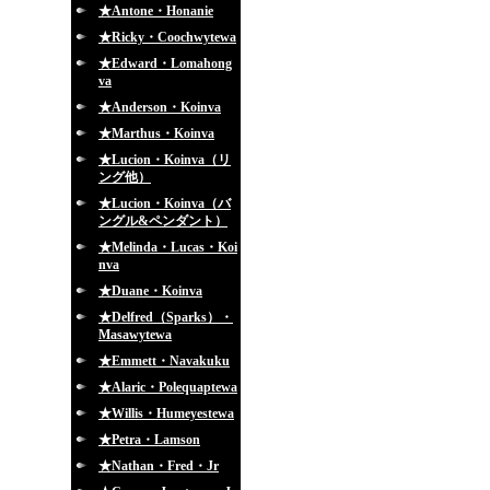
★Antone・Honanie
★Ricky・Coochwytewa
★Edward・Lomahong
va
★Anderson・Koinva
★Marthus・Koinva
★Lucion・Koinva（リ
ング他）
★Lucion・Koinva（バ
ングル&ペンダント）
★Melinda・Lucas・Koi
nva
★Duane・Koinva
★Delfred（Sparks）・
Masawytewa
★Emmett・Navakuku
★Alaric・Polequaptewa
★Willis・Humeyestewa
★Petra・Lamson
★Nathan・Fred・Jr