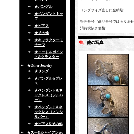
★バングル
リングサイズ直し代金納期
:
★ペンダントトッ
プ
管理番号（商品番号ではありませ
★ピアス
消費税抜き価格
:
★その他
★キャラクターモ
他の写真
チーフ
★ニードルポイン
ト&クラスター
★Other Jewelry
★リング
★バングル&ブレ
ス
★ペンダント&ネ
ックレス（シルバ
ー）
★ペンダント&ネ
ックレス（ノンシ
ルバー）
★ピアス&その他
★スー&シャイアンetc