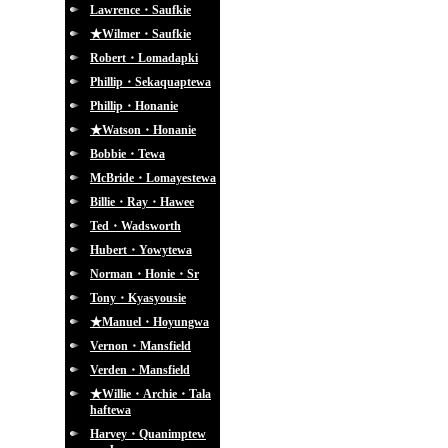
Lawrence・Saufkie
★Wilmer・Saufkie
Robert・Lomadapki
Phillip・Sekaquaptewa
Phillip・Honanie
★Watson・Honanie
Bobbie・Tewa
McBride・Lomayestewa
Billie・Ray・Hawee
Ted・Wadsworth
Hubert・Yowytewa
Norman・Honie・Sr
Tony・Kyasyousie
★Manuel・Hoyungwa
Vernon・Mansfield
Verden・Mansfield
★Willie・Archie・Tala
haftewa
Harvey・Quanimptew