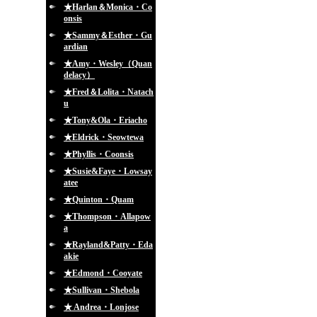
★Harlan＆Monica・Co
onsis
★Sammy＆Esther・Gu
ardian
★Amy・Wesley（Quan
delacy）
★Fred＆Lolita・Natach
u
★Tony&Ola・Eriacho
★Eldrick・Seowtewa
★Phyllis・Coonsis
★Susie&Faye・Lowsay
atee
★Quinton・Quam
★Thompson・Allapow
a
★Rayland&Patty・Eda
akie
★Edmond・Cooyate
★Sullivan・Shebola
★ Andrea・Lonjose