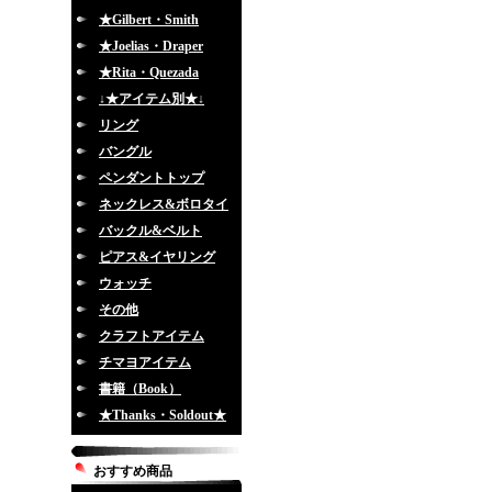
★Gilbert・Smith
★Joelias・Draper
★Rita・Quezada
↓★アイテム別★↓
リング
バングル
ペンダントトップ
ネックレス&ボロタイ
バックル&ベルト
ピアス&イヤリング
ウォッチ
その他
クラフトアイテム
チマヨアイテム
書籍（Book）
★Thanks・Soldout★
おすすめ商品