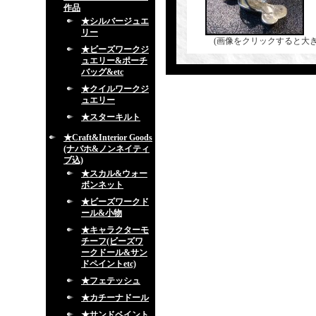
作品
★シルバージュエ
リー
(画像をクリックすると大
★ビーズワークジ
ュエリー&ポーチ
バッグ&etc
★クイルワークジ
ュエリー
★スターキルト
★Craft&Interior Goods
(ナバホ&ノンネイティ
ブ込)
★スカル&ウォー
ボンネット
★ビーズワークド
ール&小物
★キャラクターモ
チーフ(ビーズワ
ークドール&サン
ドペイントetc)
★フェテッシュ
★カチーナドール
★サンドペイント