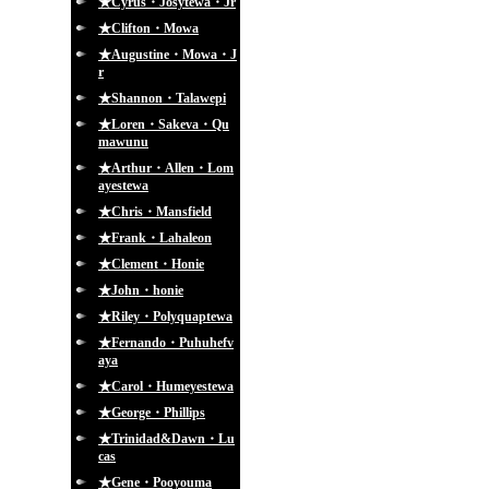
★Cyrus・Josytewa・Jr
★Clifton・Mowa
★Augustine・Mowa・J
r
★Shannon・Talawepi
★Loren・Sakeva・Qu
mawunu
★Arthur・Allen・Lom
ayestewa
★Chris・Mansfield
★Frank・Lahaleon
★Clement・Honie
★John・honie
★Riley・Polyquaptewa
★Fernando・Puhuhefv
aya
★Carol・Humeyestewa
★George・Phillips
★Trinidad&Dawn・Lu
cas
★Gene・Pooyouma