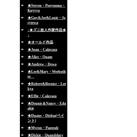
★Steven・Pooyouma・
Kuyvya
★Guy&Joe&Louie・Jo
sytewa
↓★ズニ故人作家作品★
↓
★オールド作品
★Juan・Calavaza
★Alice・Quam
★Andrew・Dewa
★Lee&Mary・Weeboth
ee
★Robert&Bernice・Lee
kya
★Effie・Calavaza
★Dennis＆Nancy・Eda
akie
★Duane・Dishta(ペイ
ント)
★Myron・Panteah
★Dickie・Quandelacy