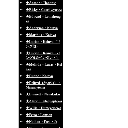
★Antone・Honanie
★Ricky・Coochwytewa
★Edward・Lomahong
va
★Anderson・Koinva
★Marthus・Koinva
★Lucion・Koinva（リ
ング他）
★Lucion・Koinva（バ
ングル&ペンダント）
★Melinda・Lucas・Koi
nva
★Duane・Koinva
★Delfred（Sparks）・
Masawytewa
★Emmett・Navakuku
★Alaric・Polequaptewa
★Willis・Humeyestewa
★Petra・Lamson
★Nathan・Fred・Jr