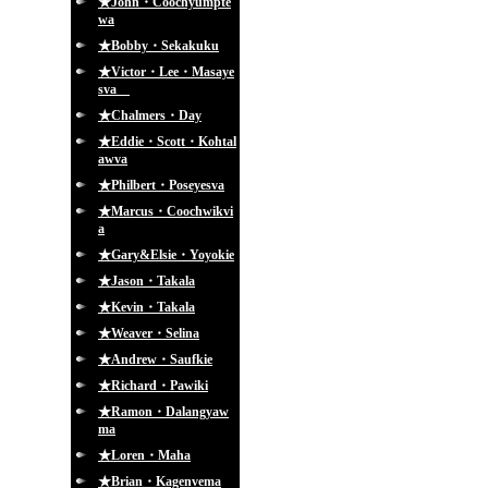
★John・Coochyumpte
wa
★Bobby・Sekakuku
★Victor・Lee・Masaye
sva
★Chalmers・Day
★Eddie・Scott・Kohtal
awva
★Philbert・Poseyesva
★Marcus・Coochwikvi
a
★Gary&Elsie・Yoyokie
★Jason・Takala
★Kevin・Takala
★Weaver・Selina
★Andrew・Saufkie
★Richard・Pawiki
★Ramon・Dalangyaw
ma
★Loren・Maha
★Brian・Kagenvema