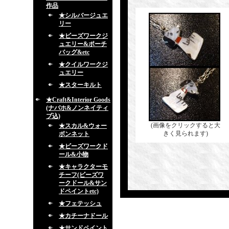
作品
★シルバージュエ
リー
★ビーズワークジ
ュエリー&ポーチ
バッグ&etc
★クイルワークジ
ュエリー
★スターキルト
★Craft&Interior Goods
(ナバホ&ノンネイティ
ブ込)
(画像をクリックすると大
★スカル&ウォー
きく見られます)
ボンネット
★ビーズワークド
ール&小物
★キャラクターモ
チーフ(ビーズワ
ークドール&サン
ドペイントetc)
★フェテッシュ
★カチーナドール
★サンドペイント