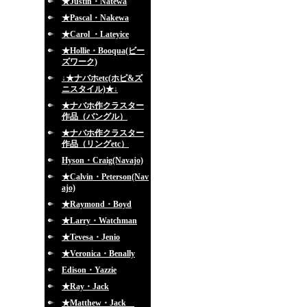
★Justin・Natewa
★Pascal・Nakewa
★Carol ・Lateyice
★Hollie・Booqua(ビー
ズワーク)
↓★ナバホetc(ホピ&ズ
ニスタイル)★↓
★ナバホ作クラスター
作品（バングル）
★ナバホ作クラスター
作品（リングetc）
Hyson・Craig(Navajo)
★Calvin・Peterson(Nav
ajo)
★Raymond・Boyd
★Larry・Watchman
★Tevesa・Jenio
★Veronica・Benally
Edison・Yazzie
★Ray・Jack
★Matthew・Jack