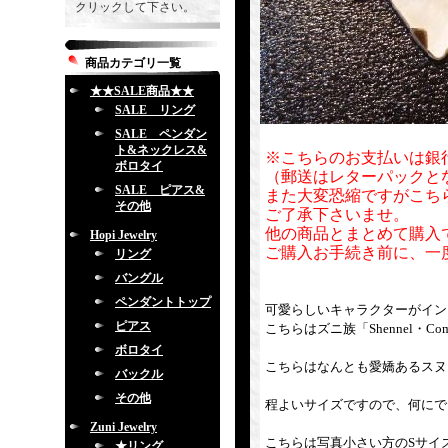
クリックして下さい。
商品カテゴリ一覧
★★SALE商品★★
SALE リング
SALE ペンダン
ト&ネックレス&
※こちらのお支払いは銀
ボロタイ
（郵送はレターパックと
SALE ピアス&
また大変恐縮ですがこち
その他
ご了承下さいませ。
他の商品とまとめて購入
Hopi Jewelry
ご購入お手続き前に、一
リング
バングル
ペンダントトップ
可愛らしいキャラクターがイン
ピアス
こちらはズニ族「Shennel・C
ボロタイ
こちらはなんとも愛嬌あるスヌ
バックル
その他
程よいサイズですので、何にで
Zuni Jewelry
こちらは写真小さい方のSサイ
★リング