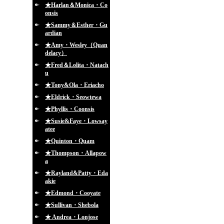
★Harlan＆Monica・Co
onsis
★Sammy＆Esther・Gu
ardian
★Amy・Wesley（Quan
delacy）
★Fred＆Lolita・Natach
u
★Tony&Ola・Eriacho
★Eldrick・Seowtewa
★Phyllis・Coonsis
★Susie&Faye・Lowsay
atee
★Quinton・Quam
★Thompson・Allapow
a
★Rayland&Patty・Eda
akie
★Edmond・Cooyate
★Sullivan・Shebola
★ Andrea・Lonjose