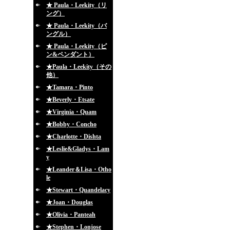
★ Paula・Leekity（リ
ング）
★ Paula・Leekity（バ
ングル）
★ Paula・Leekity（ピ
ン&ペンダント）
★Paula・Leekity（その
他）
★Tamara・Pinto
★Beverly・Etsate
★Virginia・Quam
★Bobby・Concho
★Charlotte・Dishta
★Leslie&Gladys・Lam
y
★Leander＆Lisa・Otho
le
★Stewart・Quandelacy
★Joan・Douglas
★Olivia・Panteah
★Stephen・Lonjose