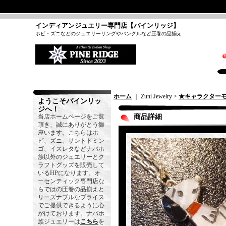
インディアンジュエリー専門店【パインリッジ】
ホピ・ズニなどのジュエリーリングやバングルなど圧巻の品揃え
ホーム
｜ Zuni Jewelry >
★キャラクター
ようこそパインリッ
ジへ！
当店ホームページをご覧
商品詳細
頂き、誠にありがとう御
座います。こちらはホ
ピ、ズニ、サントドミン
ゴ、イスレタなどナバホ
族以外のジュエリーとク
ラフトグッズを販売して
いるHPになります。オ
ーセンティック専門店な
らではの圧巻の品揃えと
リーズナブルなプライス
でご提供できるように心
がけております。ナバホ
族ジュエリーは
こちら
を