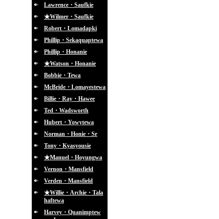
Lawrence・Saufkie
★Wilmer・Saufkie
Robert・Lomadapki
Phillip・Sekaquaptewa
Phillip・Honanie
★Watson・Honanie
Bobbie・Tewa
McBride・Lomayestewa
Billie・Ray・Hawee
Ted・Wadsworth
Hubert・Yowytewa
Norman・Honie・Sr
Tony・Kyasyousie
★Manuel・Hoyungwa
Vernon・Mansfield
Verden・Mansfield
★Willie・Archie・Tala
haftewa
Harvey・Quanimptew