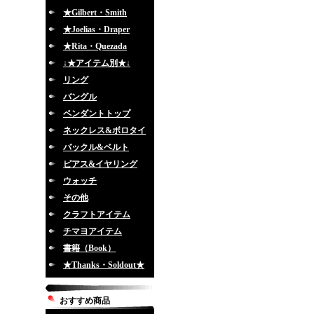
★Gilbert・Smith
★Joelias・Draper
★Rita・Quezada
↓★アイテム別★↓
リング
バングル
ペンダントトップ
ネックレス&ボロタイ
バックル&ベルト
ピアス&イヤリング
ウォッチ
その他
クラフトアイテム
チマヨアイテム
書籍（Book）
★Thanks・Soldout★
おすすめ商品