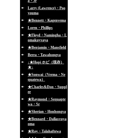
a・Jr
Larry (Lawrence)・Poo
youma
★Bennett・Kagenvema
Loren・Phillips
★Floyd・Namingha・L
omakuyvaya
★Benjamin・Mansfield
Berra・Tawahongva
↓★Hopi ホピ（現存）
★↓
★Sonwai（Verma・Ne
quatewa）
★Charles&Don・Suppl
ee
★Raymond・Sequapte
wa・Sr
★Sherian・Honhongva
★Bennard・Dallasvuya
oma
★Roy・Talahaftewa