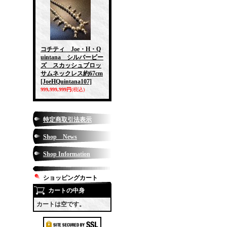
コチティ Joe・H・Q
uintana シルバービー
ズ スカッシュブロッ
サムネックレス約67cm
[JoeHQuintana107]
999,999,999円
(税込)
特定商取引法表示
Shop News
Shop Information
ショッピングカート
カートの中身
カートは空です。