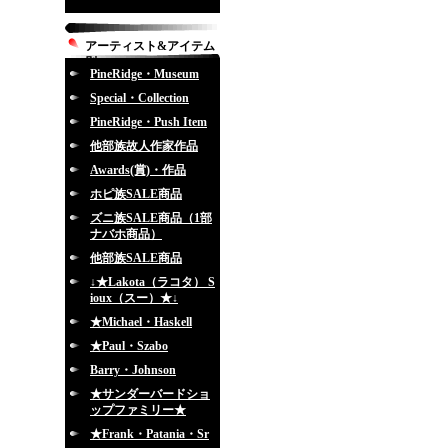
アーティスト&アイテム
別
PineRidge・Museum
Special・Collection
PineRidge・Push Item
他部族故人作家作品
Awards(賞)・作品
ホピ族SALE商品
ズニ族SALE商品（1部
ナバホ商品）
他部族SALE商品
↓★Lakota（ラコタ） S
ioux（スー）★↓
★Michael・Haskell
★Paul・Szabo
Barry・Johnson
★サンダーバードショ
ップファミリー★
★Frank・Patania・Sr