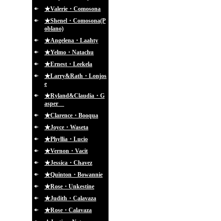
★Valerie・Comosona
★Shenel・Comosona(P
oblano)
★Angelena・Laahty
★Yelmo・Natachu
★Ernest・Leekela
★Larry&Rath・Lonjos
e
★Ryland&Claudia・G
asper
★Clarence・Booqua
★Joyce・Waseta
★Phyllia・Lucio
★Vernon・Vacit
★Jessica・Chavez
★Quinton・Bowannie
★Rose・Unkestine
★Judith・Calavaza
★Rose・Calavaza