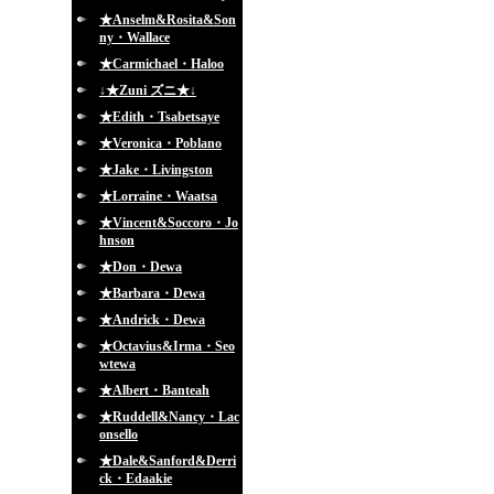
★Anselm&Rosita&Son
ny・Wallace
★Carmichael・Haloo
↓★Zuni ズニ★↓
★Edith・Tsabetsaye
★Veronica・Poblano
★Jake・Livingston
★Lorraine・Waatsa
★Vincent&Soccoro・Jo
hnson
★Don・Dewa
★Barbara・Dewa
★Andrick・Dewa
★Octavius&Irma・Seo
wtewa
★Albert・Banteah
★Ruddell&Nancy・Lac
onsello
★Dale&Sanford&Derri
ck・Edaakie