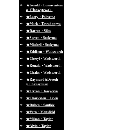
★Gerald・Lomaventem
a（Honwytewa）
★Larry・Polivema
★Mark・Tawahongva
★Darren・Silas
★Steven・Sockyma
★Mitchell・Sockyma
★Eddison・Wadsworth
★Cheryl・Wadsworth
★Ronald・Wadsworth
★Chales・Wadsworth
★Raymond&Doroth
y・Kyasyousie
★Ferron・Joseyesva
★Charleston・Lewis
★Ruben・Saufkie
★Vern・Mansfield
★Milson・Taylor
★Alvin・Taylor