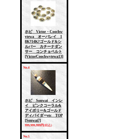
ホピ Victor・Coochw
ytewa オーバレイ 1
8K?14K?ゴールド&シ
ルバー カチーナダン
サー コンチョベルト
[VictorCoochwytewa13]
No.4
ホピ Sonwai インレ
イ ピンクコーラル&
アイボリー&ゴールド
ディバイダーetc TOP
[Sonwai7]
999,999,999円
(税込)
No.5