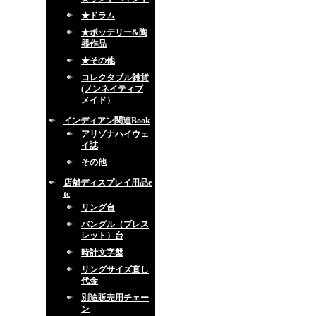
★ドラム
★ポッテリー&陶
器作品
★その他
コレクタブル雑貨
(ノンネイティブ
メイド）
インディアン関連Book
アリゾナハイウェ
イ誌
その他
店舗ディスプレイ用品e
tc
リング台
バングル（ブレス
レット）台
時計文字盤
リングサイズ直し
代金
別途販売用チェー
ン