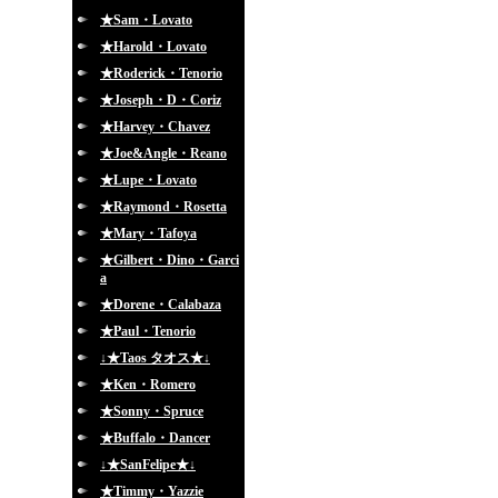
★Sam・Lovato
★Harold・Lovato
★Roderick・Tenorio
★Joseph・D・Coriz
★Harvey・Chavez
★Joe&Angle・Reano
★Lupe・Lovato
★Raymond・Rosetta
★Mary・Tafoya
★Gilbert・Dino・Garci
a
★Dorene・Calabaza
★Paul・Tenorio
↓★Taos タオス★↓
★Ken・Romero
★Sonny・Spruce
★Buffalo・Dancer
↓★SanFelipe★↓
★Timmy・Yazzie