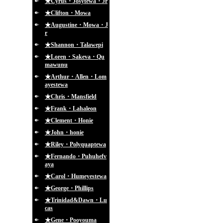
★Cyrus・Josytewa・Jr
★Clifton・Mowa
★Augustine・Mowa・J
r
★Shannon・Talawepi
★Loren・Sakeva・Qu
mawunu
★Arthur・Allen・Lom
ayestewa
★Chris・Mansfield
★Frank・Lahaleon
★Clement・Honie
★John・honie
★Riley・Polyquaptewa
★Fernando・Puhuhefv
aya
★Carol・Humeyestewa
★George・Phillips
★Trinidad&Dawn・Lu
cas
★Gene・Pooyouma