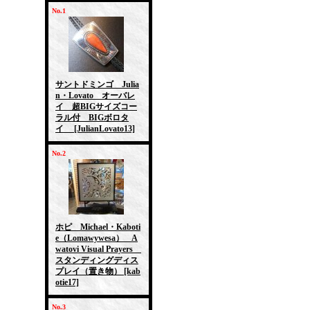
No.1
サントドミンゴ Julia
n・Lovato オーバレ
イ 超BIGサイズコー
ラル付 BIGボロタ
イ
[JulianLovato13]
No.2
ホピ Michael・Kaboti
e（Lomawywesa） A
watovi Visual Prayers
スタンディングディス
プレイ（置き物）
[kab
otie17]
No.3