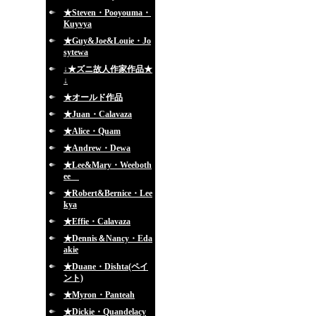
★Steven・Pooyouma・
Kuyvya
★Guy&Joe&Louie・Jo
sytewa
↓★ズニ故人作家作品★
↓
★オールド作品
★Juan・Calavaza
★Alice・Quam
★Andrew・Dewa
★Lee&Mary・Weeboth
ee
★Robert&Bernice・Lee
kya
★Effie・Calavaza
★Dennis＆Nancy・Eda
akie
★Duane・Dishta(ペイ
ント)
★Myron・Panteah
★Dickie・Quandelacy