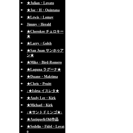
★Julian・Lovato
★Joe・H・Quintana
★Lewis・Lomay
Jimmy・Herald
★Cherokee チェロキー
★
★Larry・Golsh
★San Juan サンホゥア
ン★
★Mike・Bird-Romero
★Laguna ラグーナ★
★Duane・Maktima
★Chris・Pruitt
↓★Isleta イスレタ★
★Andy Lee・Kirk
★Michael・Kirk
↓★サントドミンゴ★↓
★Antique&Old作品
★Sedelio・Fidel・Lovat
o