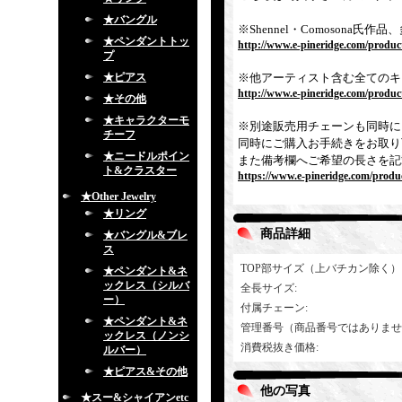
★バングル
※Shennel・Comoson
★ペンダントトッ
http://www.e-pineridge.com/produc
プ
★ピアス
※他アーティスト含む全てのキ
http://www.e-pineridge.com/product
★その他
★キャラクターモ
※別途販売用チェーンも同時に
チーフ
同時にご購入お手続きをお取り
★ニードルポイン
また備考欄へご希望の長さを記
ト&クラスター
https://www.e-pineridge.com/produc
★Other Jewelry
★リング
商品詳細
★バングル&ブレ
ス
TOP部サイズ（上バチカン除く）
★ペンダント&ネ
ックレス（シルバ
全長サイズ
:
ー）
付属チェーン
:
★ペンダント&ネ
管理番号（商品番号ではありませ
ックレス（ノンシ
消費税抜き価格
:
ルバー）
★ピアス&その他
他の写真
★スー&シャイアンetc