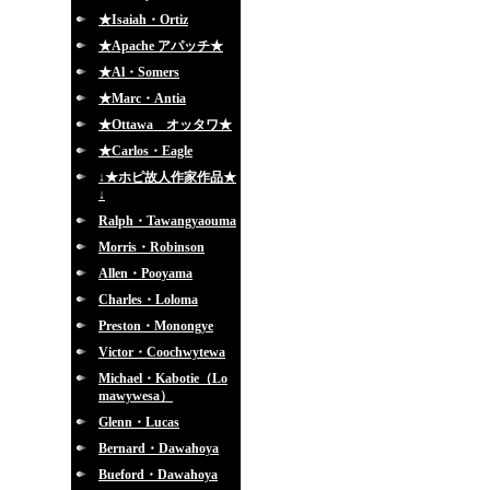
★Isaiah・Ortiz
★Apache アパッチ★
★Al・Somers
★Marc・Antia
★Ottawa オッタワ★
★Carlos・Eagle
↓★ホピ故人作家作品★
↓
Ralph・Tawangyaouma
Morris・Robinson
Allen・Pooyama
Charles・Loloma
Preston・Monongye
Victor・Coochwytewa
Michael・Kabotie（Lo
mawywesa）
Glenn・Lucas
Bernard・Dawahoya
Bueford・Dawahoya