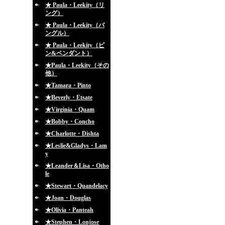
★ Paula・Leekity（リ
ング）
★ Paula・Leekity（バ
ングル）
★ Paula・Leekity（ピ
ン&ペンダント）
★Paula・Leekity（その
他）
★Tamara・Pinto
★Beverly・Etsate
★Virginia・Quam
★Bobby・Concho
★Charlotte・Dishta
★Leslie&Gladys・Lam
y
★Leander＆Lisa・Otho
le
★Stewart・Quandelacy
★Joan・Douglas
★Olivia・Panteah
★Stephen・Lonjose