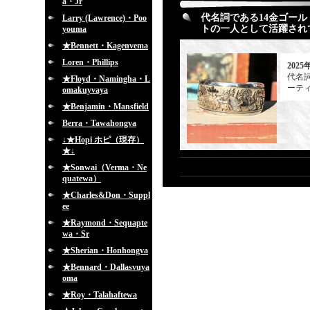
a・Jr
代名詞である14金ゴー
Larry (Lawrence)・Poo
トの一人として活躍されてい
youma
★Bennett・Kagenvema
Loren・Phillips
2025
代名
★Floyd・Namingha・L
ーティ
omakuyvaya
★Benjamin・Mansfield
Berra・Tawahongva
↓★Hopi ホピ（現存）
★↓
★Sonwai（Verma・Ne
quatewa）
★Charles&Don・Suppl
ee
★Raymond・Sequapte
wa・Sr
★Sherian・Honhongva
★Bennard・Dallasvuya
oma
★Roy・Talahaftewa