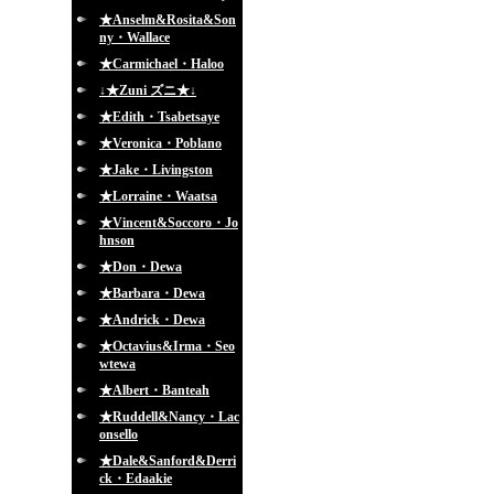
★Anselm&Rosita&Son
ny・Wallace
★Carmichael・Haloo
↓★Zuni ズニ★↓
★Edith・Tsabetsaye
★Veronica・Poblano
★Jake・Livingston
★Lorraine・Waatsa
★Vincent&Soccoro・Jo
hnson
★Don・Dewa
★Barbara・Dewa
★Andrick・Dewa
★Octavius&Irma・Seo
wtewa
★Albert・Banteah
★Ruddell&Nancy・Lac
onsello
★Dale&Sanford&Derri
ck・Edaakie