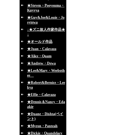
★Steven・Pooyouma・
Kuyvya
★Guy&Joe&Louie・Jo
sytewa
↓★ズニ故人作家作品★
↓
★オールド作品
★Juan・Calavaza
★Alice・Quam
★Andrew・Dewa
★Lee&Mary・Weeboth
ee
★Robert&Bernice・Lee
kya
★Effie・Calavaza
★Dennis＆Nancy・Eda
akie
★Duane・Dishta(ペイ
ント)
★Myron・Panteah
★Dickie・Quandelacy