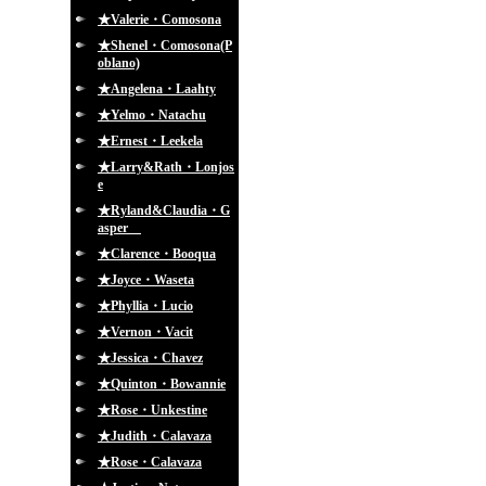
★Valerie・Comosona
★Shenel・Comosona(P
oblano)
★Angelena・Laahty
★Yelmo・Natachu
★Ernest・Leekela
★Larry&Rath・Lonjos
e
★Ryland&Claudia・G
asper
★Clarence・Booqua
★Joyce・Waseta
★Phyllia・Lucio
★Vernon・Vacit
★Jessica・Chavez
★Quinton・Bowannie
★Rose・Unkestine
★Judith・Calavaza
★Rose・Calavaza