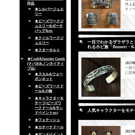
作品
作上
★シルバージュエ
ティ
リー
★ビーズワークジ
ュエリー&ポーチ
バッグ&etc
★クイルワークジ
一目でわかるザラザラと
ュエリー
れるホピ族「Bennett・K
★スターキルト
★Craft&Interior Goods
2025
(ナバホ&ノンネイティ
一目
ブ込)
に圧倒
★スカル&ウォー
ボンネット
★ビーズワークド
ール&小物
★キャラクターモ
チーフ(ビーズワ
ークドール&サン
人気キャラクターをモチーフ
ドペイントetc)
★フェテッシュ
★カチーナドール
2025
★サンドペイント