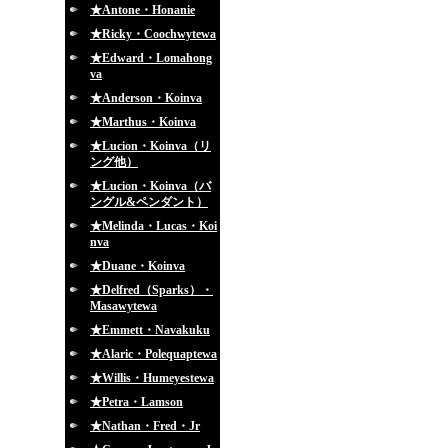
★Antone・Honanie
★Ricky・Coochwytewa
★Edward・Lomahong
va
★Anderson・Koinva
★Marthus・Koinva
★Lucion・Koinva（リ
ング他）
★Lucion・Koinva（バ
ングル&ペンダント）
★Melinda・Lucas・Koi
nva
★Duane・Koinva
★Delfred（Sparks）・
Masawytewa
★Emmett・Navakuku
★Alaric・Polequaptewa
★Willis・Humeyestewa
★Petra・Lamson
★Nathan・Fred・Jr