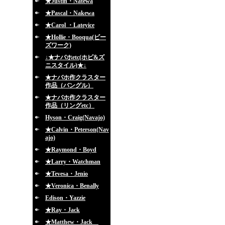
★Justin・Natewa
★Pascal・Nakewa
★Carol ・Lateyice
★Hollie・Booqua(ビー
ズワーク)
↓★ナバホetc(ホピ&ズ
ニスタイル)★↓
★ナバホ作クラスター
作品（バングル）
★ナバホ作クラスター
作品（リングetc）
Hyson・Craig(Navajo)
★Calvin・Peterson(Nav
ajo)
★Raymond・Boyd
★Larry・Watchman
★Tevesa・Jenio
★Veronica・Benally
Edison・Yazzie
★Ray・Jack
★Matthew・Jack