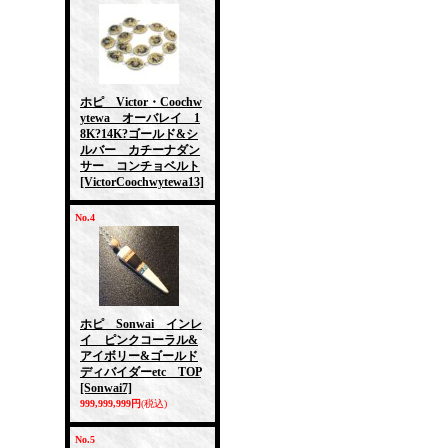
ホピ Victor・Coochw
ytewa オーバレイ 1
8K?14K?ゴールド&シ
ルバー カチーナダン
サー コンチョベルト
[VictorCoochwytewa13]
No.4
ホピ Sonwai インレ
イ ピンクコーラル&
アイボリー&ゴールド
ディバイダーetc TOP
[Sonwai7]
999,999,999円
(税込)
No.5