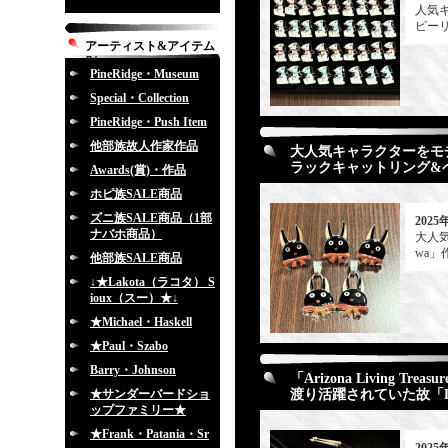
人気キ
ピー
アーティスト&アイテム
別
PineRidge・Museum
Special・Collection
PineRidge・Push Item
他部族故人作家作品
大人気キャラクターをモチ
ラックキャットリング&
Awards(賞)・作品
ホピ族SALE商品
ズニ族SALE商品（1部
2025
ナバホ商品）
大人
wa
他部族SALE商品
↓★Lakota（ラコタ） S
ioux（スー）★↓
★Michael・Haskell
★Paul・Szabo
Barry・Johnson
「Arizona Livin
★サンダーバードショ
渡り活躍されていた故「La
ップファミリー★
★Frank・Patania・Sr