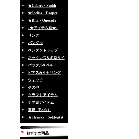
★Gilbert・Smith
★Joelias・Draper
★Rita・Quezada
↓★アイテム別★↓
リング
バングル
ペンダントトップ
ネックレス&ボロタイ
バックル&ベルト
ピアス&イヤリング
ウォッチ
その他
クラフトアイテム
チマヨアイテム
書籍（Book）
★Thanks・Soldout★
おすすめ商品