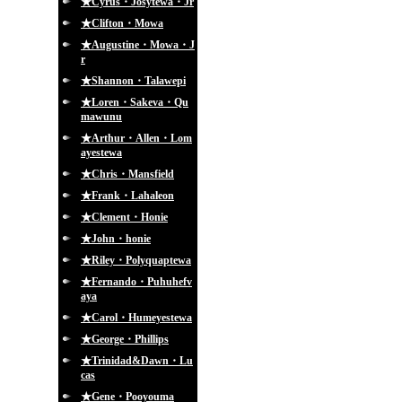
★Cyrus・Josytewa・Jr
★Clifton・Mowa
★Augustine・Mowa・J
r
★Shannon・Talawepi
★Loren・Sakeva・Qu
mawunu
★Arthur・Allen・Lom
ayestewa
★Chris・Mansfield
★Frank・Lahaleon
★Clement・Honie
★John・honie
★Riley・Polyquaptewa
★Fernando・Puhuhefv
aya
★Carol・Humeyestewa
★George・Phillips
★Trinidad&Dawn・Lu
cas
★Gene・Pooyouma