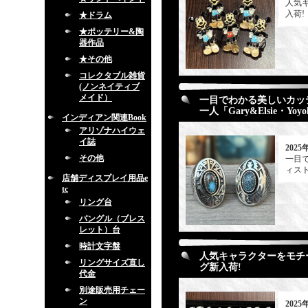
人気キ
入荷!
★ドラム
★ポッテリー&陶
器作品
★その他
コレクタブル雑貨
(ノンネイティブ
メイド）
一目でわかる美しいカッ
一人「Gary&Elsie・
インディアン関連Book
アリゾナハイウェ
イ誌
2025
その他
一目
ィスト
店舗ディスプレイ用品e
tc
リング台
バングル（ブレス
レット）台
時計文字盤
人気キャラクターをモチーフ
リングサイズ直し
グ新入荷!
代金
別途販売用チェー
ン
2025