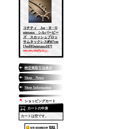
コチティ Joe・H・Q
uintana シルバービー
ズ スカッシュブロッ
サムネックレス約67cm
[JoeHQuintana107]
999,999,999円
(税込)
特定商取引法表示
Shop News
Shop Information
ショッピングカート
カートの中身
カートは空です。