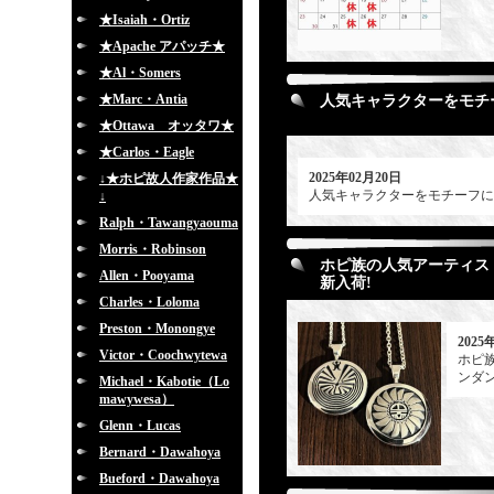
★Isaiah・Ortiz
★Apache アパッチ★
★Al・Somers
★Marc・Antia
人気キャラクターをモチーフ
★Ottawa オッタワ★
★Carlos・Eagle
2025年02月20日
↓★ホピ故人作家作品★
人気キャラクターをモチーフにした
↓
Ralph・Tawangyaouma
Morris・Robinson
ホピ族の人気アーティスト「
Allen・Pooyama
新入荷!
Charles・Loloma
Preston・Monongye
2025
Victor・Coochwytewa
ホピ族
ンダン
Michael・Kabotie（Lo
mawywesa）
Glenn・Lucas
Bernard・Dawahoya
Bueford・Dawahoya