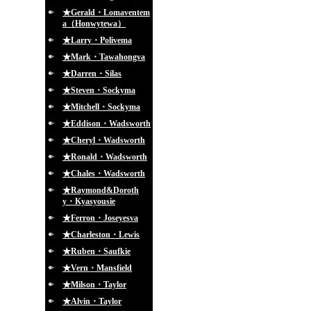
★Gerald・Lomaventem
a（Honwytewa）
★Larry・Polivema
★Mark・Tawahongva
★Darren・Silas
★Steven・Sockyma
★Mitchell・Sockyma
★Eddison・Wadsworth
★Cheryl・Wadsworth
★Ronald・Wadsworth
★Chales・Wadsworth
★Raymond&Doroth
y・Kyasyousie
★Ferron・Joseyesva
★Charleston・Lewis
★Ruben・Saufkie
★Vern・Mansfield
★Milson・Taylor
★Alvin・Taylor