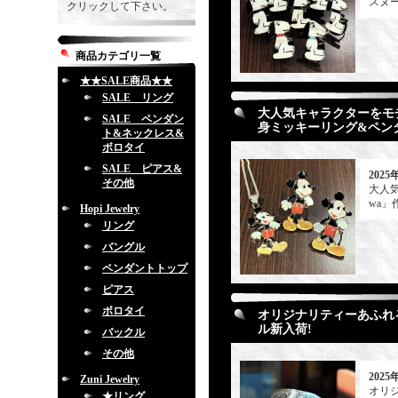
スヌ
クリックして下さい。
商品カテゴリ一覧
★★SALE商品★★
SALE リング
大人気キャラクターをモチ
SALE ペンダン
身ミッキーリング&ペン
ト&ネックレス&
ボロタイ
SALE ピアス&
2025
その他
大人
wa
Hopi Jewelry
リング
バングル
ペンダントトップ
ピアス
ボロタイ
オリジナリティーあふれるカ
ル新入荷!
バックル
その他
2025
Zuni Jewelry
オリジ
★リング