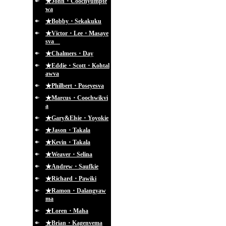
★John・Coochyumpte
wa
★Bobby・Sekakuku
★Victor・Lee・Masaye
sva
★Chalmers・Day
★Eddie・Scott・Kohtal
awva
★Philbert・Poseyesva
★Marcus・Coochwikvi
a
★Gary&Elsie・Yoyokie
★Jason・Takala
★Kevin・Takala
★Weaver・Selina
★Andrew・Saufkie
★Richard・Pawiki
★Ramon・Dalangyaw
ma
★Loren・Maha
★Brian・Kagenvema