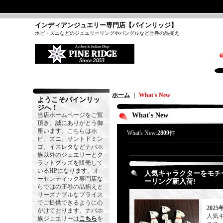
インディアンジュエリー専門店【パインリッジ】
ホピ・ズニなどのジュエリーリングやバングルなど圧巻の品揃え
ホーム
｜
What's New
ようこそパインリッ
ジへ！
当店ホームページをご覧
What's New
頂き、誠にありがとう御
座います。こちらはホ
What's New:
2809
件
ピ、ズニ、サントドミン
ゴ、イスレタなどナバホ
族以外のジュエリーとク
ラフトグッズを販売して
いるHPになります。オ
人気キャラクターをモチーフ
ーセンティック専門店な
ーリング新入荷!
らではの圧巻の品揃えと
リーズナブルなプライス
でご提供できるように心
2025
がけております。ナバホ
人気キ
族ジュエリーは
こちら
を