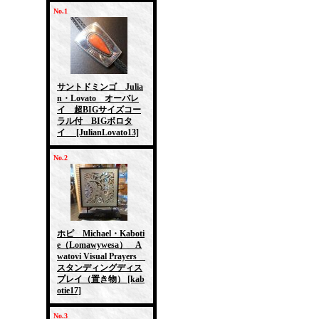
No.1
サントドミンゴ Julia
n・Lovato オーバレ
イ 超BIGサイズコー
ラル付 BIGボロタ
イ
[JulianLovato13]
No.2
ホピ Michael・Kaboti
e（Lomawywesa） A
watovi Visual Prayers
スタンディングディス
プレイ（置き物）
[kab
otie17]
No.3