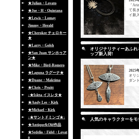
2025
★Julian・Lovato
「Ar
て長き
★Joe・H・Quintana
イ新入
★Lewis・Lomay
Jimmy・Herald
★Cherokee チェロキー
★
★Larry・Golsh
オリジナリティーあふれる
★San Juan サンホゥア
ップ新入荷!
ン★
★Mike・Bird-Romero
2025
★Laguna ラグーナ★
オリジ
★Duane・Maktima
ダン
★Chris・Pruitt
↓★Isleta イスレタ★
★Andy Lee・Kirk
★Michael・Kirk
↓★サントドミンゴ★↓
人気のキャラクターをモチー
★Antique&Old作品
★Sedelio・Fidel・Lovat
o