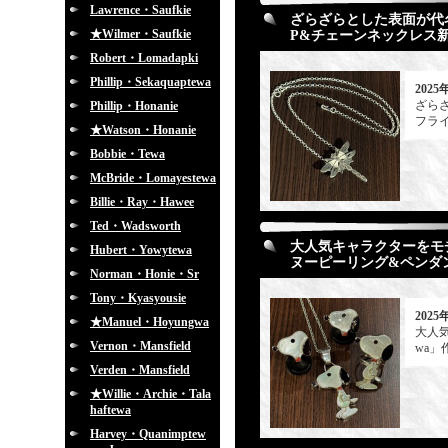
Lawrence・Saufkie
ざらざらとした表面が代名詞
★Wilmer・Saufkie
P&チェーンネックレス新
Robert・Lomadapki
Phillip・Sekaquaptewa
2025
ざらざ
Phillip・Honanie
フライ
★Watson・Honanie
Bobbie・Tewa
McBride・Lomayestewa
Billie・Ray・Hawee
Ted・Wadsworth
大人気キャラクターをモチ
Hubert・Yowytewa
ヌーピーリング&ペンダ
Norman・Honie・Sr
Tony・Kyasyousie
2025
★Manuel・Hoyungwa
大人
Vernon・Mansfield
wa
Verden・Mansfield
★Willie・Archie・Tala
haftewa
Harvey・Quanimptew