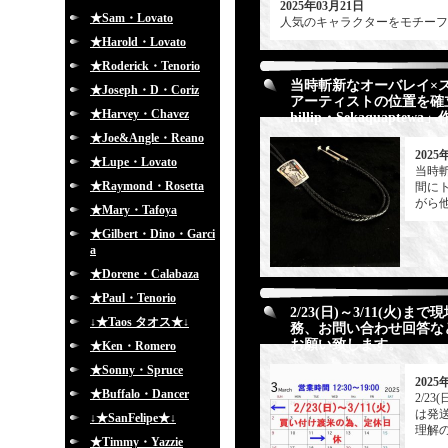
2025年03月21日
★Sam・Lovato
人気のキャラクターをモチーフにした
★Harold・Lovato
★Roderick・Tenorio
当時斬新なオーバレイ×
★Joseph・D・Coriz
アーティストの位置を確
★Harvey・Chavez
hillip・Sekaquapte
★Joe&Angle・Reano
2025
★Lupe・Lovato
当時
★Raymond・Rosetta
間に
がら他
★Mary・Tafoya
★Gilbert・Dino・Garci
a
★Dorene・Calabaza
★Paul・Tenorio
2/23(日)～3/11(
↓★Taos タオス★↓
務、お問い合わせ回答な
お願い致します。
★Ken・Romero
★Sonny・Spruce
2025
★Buffalo・Dancer
2/2
は発
↓★SanFelipe★↓
理解
★Timmy・Yazzie