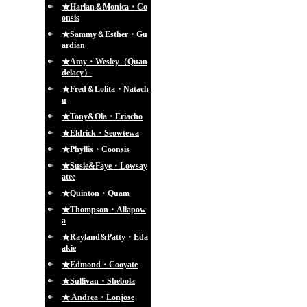
★Harlan＆Monica・Co
onsis
★Sammy＆Esther・Gu
ardian
★Amy・Wesley（Quan
delacy）
★Fred＆Lolita・Natach
u
★Tony&Ola・Eriacho
★Eldrick・Seowtewa
★Phyllis・Coonsis
★Susie&Faye・Lowsay
atee
★Quinton・Quam
★Thompson・Allapow
a
★Rayland&Patty・Eda
akie
★Edmond・Cooyate
★Sullivan・Shebola
★ Andrea・Lonjose