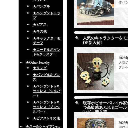
作バ
★バングル
★ペンダントトッ
プ
★ピアス
★その他
人気のキャラクターをモチー
★キャラクターモ
OP新入荷!
チーフ
★ニードルポイン
ト&クラスター
2025
★Other Jewelry
人気の
グル&
★リング
★バングル&ブレ
ス
★ペンダント&ネ
ックレス（シルバ
ー）
★ペンダント&ネ
現存ホピオーバレイ作家の代
ックレス（ノンシ
つ高級感あふれるゴール
ルバー）
ングル新入荷
★ピアス&その他
2025
★スー&シャイアンetc
現存ホ