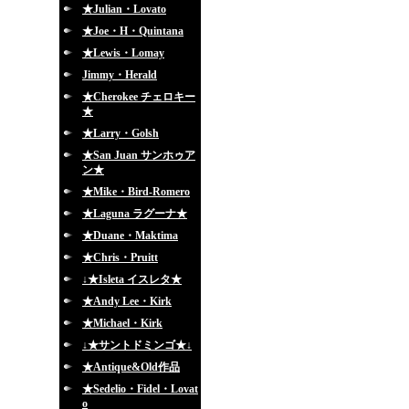
★Julian・Lovato
★Joe・H・Quintana
★Lewis・Lomay
Jimmy・Herald
★Cherokee チェロキー
★
★Larry・Golsh
★San Juan サンホゥア
ン★
★Mike・Bird-Romero
★Laguna ラグーナ★
★Duane・Maktima
★Chris・Pruitt
↓★Isleta イスレタ★
★Andy Lee・Kirk
★Michael・Kirk
↓★サントドミンゴ★↓
★Antique&Old作品
★Sedelio・Fidel・Lovat
o