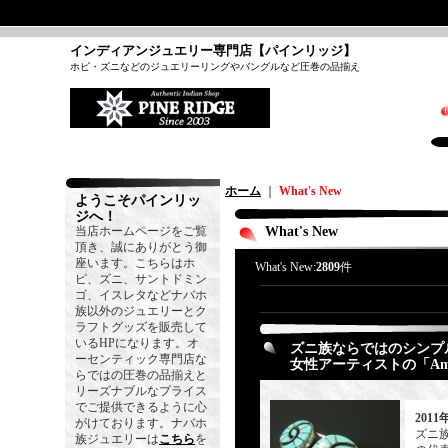
インディアンジュエリー専門店【パインリッジ】
ホピ・ズニなどのジュエリーリングやバングルなど圧巻の品揃え
ホーム
｜
What's New
ようこそパインリッ
ジへ！
当店ホームページをご覧
What's New
頂き、誠にありがとう御
座います。こちらはホ
What's New:
2809
件
ピ、ズニ、サントドミン
ゴ、イスレタなどナバホ
族以外のジュエリーとク
ラフトグッズを販売して
いるHPになります。オ
ズニ族ならではのシンプ
ーセンティック専門店な
女性アーティストの「Amy
らではの圧巻の品揃えと
リーズナブルなプライス
でご提供できるように心
2011
がけております。ナバホ
ズニ
族ジュエリーは
こちら
を