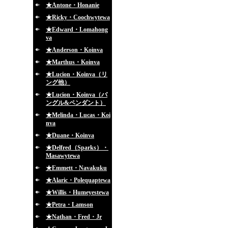
★Antone・Honanie
★Ricky・Coochwytewa
★Edward・Lomahong
va
★Anderson・Koinva
★Marthus・Koinva
★Lucion・Koinva（リ
ング他）
★Lucion・Koinva（バ
ングル&ペンダント）
★Melinda・Lucas・Koi
nva
★Duane・Koinva
★Delfred（Sparks）・
Masawytewa
★Emmett・Navakuku
★Alaric・Polequaptewa
★Willis・Humeyestewa
★Petra・Lamson
★Nathan・Fred・Jr