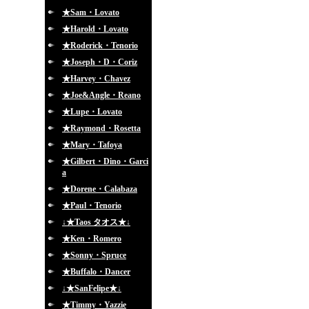
★Sam・Lovato
★Harold・Lovato
★Roderick・Tenorio
★Joseph・D・Coriz
★Harvey・Chavez
★Joe&Angle・Reano
★Lupe・Lovato
★Raymond・Rosetta
★Mary・Tafoya
★Gilbert・Dino・Garci
a
★Dorene・Calabaza
★Paul・Tenorio
↓★Taos タオス★↓
★Ken・Romero
★Sonny・Spruce
★Buffalo・Dancer
↓★SanFelipe★↓
★Timmy・Yazzie