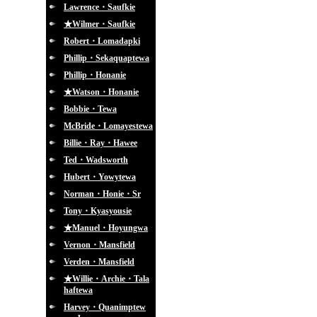
Lawrence・Saufkie
★Wilmer・Saufkie
Robert・Lomadapki
Phillip・Sekaquaptewa
Phillip・Honanie
★Watson・Honanie
Bobbie・Tewa
McBride・Lomayestewa
Billie・Ray・Hawee
Ted・Wadsworth
Hubert・Yowytewa
Norman・Honie・Sr
Tony・Kyasyousie
★Manuel・Hoyungwa
Vernon・Mansfield
Verden・Mansfield
★Willie・Archie・Tala
haftewa
Harvey・Quanimptew