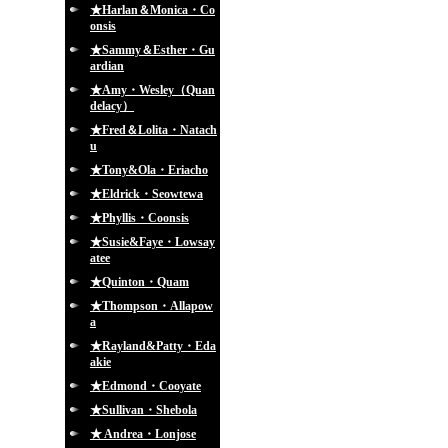
★Harlan＆Monica・Co
onsis
★Sammy＆Esther・Gu
ardian
★Amy・Wesley（Quan
delacy）
★Fred＆Lolita・Natach
u
★Tony&Ola・Eriacho
★Eldrick・Seowtewa
★Phyllis・Coonsis
★Susie&Faye・Lowsay
atee
★Quinton・Quam
★Thompson・Allapow
a
★Rayland&Patty・Eda
akie
★Edmond・Cooyate
★Sullivan・Shebola
★ Andrea・Lonjose