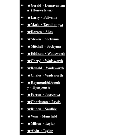
★Gerald・Lomaventem
a（Honwytewa）
★Larry・Polivema
★Mark・Tawahongva
★Darren・Silas
★Steven・Sockyma
★Mitchell・Sockyma
★Eddison・Wadsworth
★Cheryl・Wadsworth
★Ronald・Wadsworth
★Chales・Wadsworth
★Raymond&Doroth
y・Kyasyousie
★Ferron・Joseyesva
★Charleston・Lewis
★Ruben・Saufkie
★Vern・Mansfield
★Milson・Taylor
★Alvin・Taylor