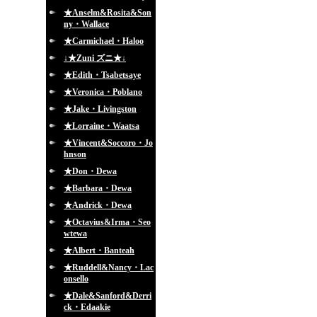
★Anselm&Rosita&Son
ny・Wallace
★Carmichael・Haloo
↓★Zuni ズニ★↓
★Edith・Tsabetsaye
★Veronica・Poblano
★Jake・Livingston
★Lorraine・Waatsa
★Vincent&Soccoro・Jo
hnson
★Don・Dewa
★Barbara・Dewa
★Andrick・Dewa
★Octavius&Irma・Seo
wtewa
★Albert・Banteah
★Ruddell&Nancy・Lac
onsello
★Dale&Sanford&Derri
ck・Edaakie