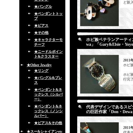
ど新
★バングル
★ペンダントトッ
プ
★ピアス
★その他
ホピ族ベテランアーティストで
★キャラクターモ
wa」「Gary&Elsie・Yo
チーフ
★ニードルポイン
ト&クラスター
2011
★Other Jewelry
ホピ族
★リング
ホピ族「
★バングル&ブレ
行完了
ス
★ペンダント&ネ
ックレス（シルバ
ー）
★ペンダント&ネ
代表デザインであるスピ
ックレス（ノンシ
の巨匠作家「Don・Dew
ルバー）
★ピアス&その他
2011
★スー&シャイアンetc
代表