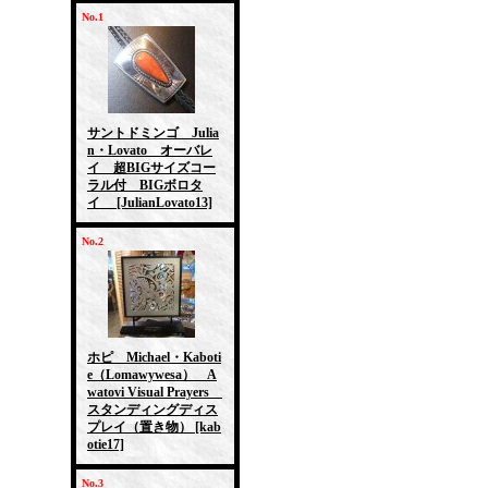
No.1
サントドミンゴ Julia
n・Lovato オーバレ
イ 超BIGサイズコー
ラル付 BIGボロタ
イ
[JulianLovato13]
No.2
ホピ Michael・Kaboti
e（Lomawywesa） A
watovi Visual Prayers
スタンディングディス
プレイ（置き物）
[kab
otie17]
No.3