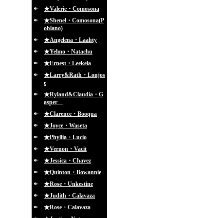
★Valerie・Comosona
★Shenel・Comosona(P
oblano)
★Angelena・Laahty
★Yelmo・Natachu
★Ernest・Leekela
★Larry&Rath・Lonjos
e
★Ryland&Claudia・G
asper
★Clarence・Booqua
★Joyce・Waseta
★Phyllia・Lucio
★Vernon・Vacit
★Jessica・Chavez
★Quinton・Bowannie
★Rose・Unkestine
★Judith・Calavaza
★Rose・Calavaza