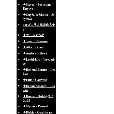
★Steven・Pooyouma・
Kuyvya
★Guy&Joe&Louie・Jo
sytewa
↓★ズニ故人作家作品★
↓
★オールド作品
★Juan・Calavaza
★Alice・Quam
★Andrew・Dewa
★Lee&Mary・Weeboth
ee
★Robert&Bernice・Lee
kya
★Effie・Calavaza
★Dennis＆Nancy・Eda
akie
★Duane・Dishta(ペイ
ント)
★Myron・Panteah
★Dickie・Quandelacy