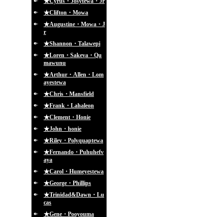
★Cyrus・Josytewa・Jr
★Clifton・Mowa
★Augustine・Mowa・J
r
★Shannon・Talawepi
★Loren・Sakeva・Qu
mawunu
★Arthur・Allen・Lom
ayestewa
★Chris・Mansfield
★Frank・Lahaleon
★Clement・Honie
★John・honie
★Riley・Polyquaptewa
★Fernando・Puhuhefv
aya
★Carol・Humeyestewa
★George・Phillips
★Trinidad&Dawn・Lu
cas
★Gene・Pooyouma