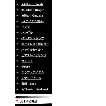
★Gilbert・Smith
★Joelias・Draper
★Rita・Quezada
↓★アイテム別★↓
リング
バングル
ペンダントトップ
ネックレス&ボロタイ
バックル&ベルト
ピアス&イヤリング
ウォッチ
その他
クラフトアイテム
チマヨアイテム
書籍（Book）
★Thanks・Soldout★
おすすめ商品