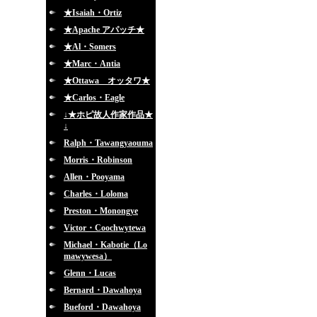
★Isaiah・Ortiz
★Apache アパッチ★
★Al・Somers
★Marc・Antia
★Ottawa オッタワ★
★Carlos・Eagle
↓★ホピ故人作家作品★
↓
Ralph・Tawangyaouma
Morris・Robinson
Allen・Pooyama
Charles・Loloma
Preston・Monongye
Victor・Coochwytewa
Michael・Kabotie（Lo
mawywesa）
Glenn・Lucas
Bernard・Dawahoya
Bueford・Dawahoya