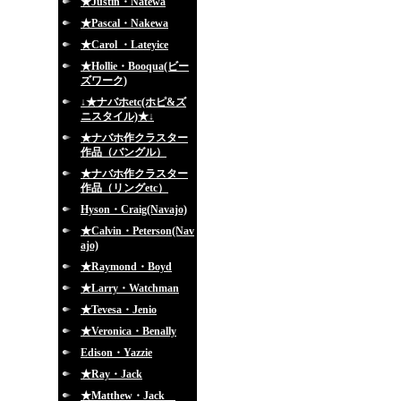
★Justin・Natewa
★Pascal・Nakewa
★Carol ・Lateyice
★Hollie・Booqua(ビー
ズワーク)
↓★ナバホetc(ホピ&ズ
ニスタイル)★↓
★ナバホ作クラスター
作品（バングル）
★ナバホ作クラスター
作品（リングetc）
Hyson・Craig(Navajo)
★Calvin・Peterson(Nav
ajo)
★Raymond・Boyd
★Larry・Watchman
★Tevesa・Jenio
★Veronica・Benally
Edison・Yazzie
★Ray・Jack
★Matthew・Jack