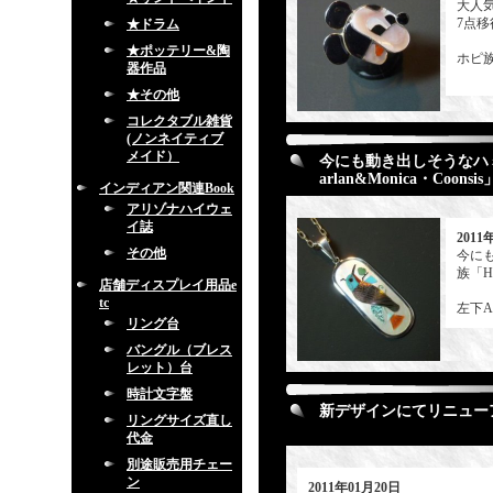
大人気
7点移
★ドラム
★ポッテリー&陶
ホピ族
器作品
★その他
コレクタブル雑貨
(ノンネイティブ
メイド）
今にも動き出しそうなハ
arlan&Monica・Co
インディアン関連Book
アリゾナハイウェ
イ誌
2011
その他
今に
族「Ha
店舗ディスプレイ用品e
tc
左下Ar
リング台
バングル（ブレス
レット）台
時計文字盤
新デザインにてリニュー
リングサイズ直し
代金
別途販売用チェー
ン
2011年01月20日