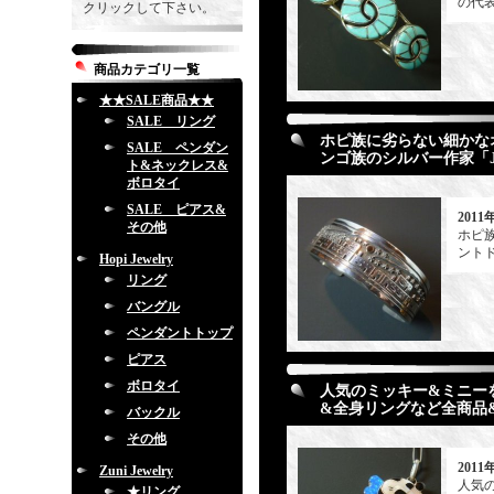
の代表
クリックして下さい。
商品カテゴリ一覧
★★SALE商品★★
SALE リング
ホピ族に劣らない細かな
SALE ペンダン
ンゴ族のシルバー作家「Jo
ト&ネックレス&
ボロタイ
SALE ピアス&
2011
その他
ホピ
ントド
Hopi Jewelry
リング
バングル
ペンダントトップ
ピアス
ボロタイ
人気のミッキー&ミニーをデ
&全身リングなど全商品&イ
バックル
その他
2011
Zuni Jewelry
人気の
★リング