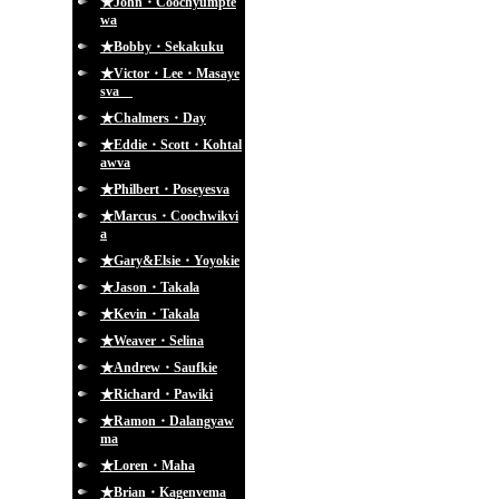
★John・Coochyumpte
wa
★Bobby・Sekakuku
★Victor・Lee・Masaye
sva
★Chalmers・Day
★Eddie・Scott・Kohtal
awva
★Philbert・Poseyesva
★Marcus・Coochwikvi
a
★Gary&Elsie・Yoyokie
★Jason・Takala
★Kevin・Takala
★Weaver・Selina
★Andrew・Saufkie
★Richard・Pawiki
★Ramon・Dalangyaw
ma
★Loren・Maha
★Brian・Kagenvema