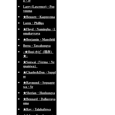
a・Jr
Larry (Lawrence)・Poo
youma
★Bennett・Kagenvema
Loren・Phillips
★Floyd・Namingha・L
omakuyvaya
★Benjamin・Mansfield
Berra・Tawahongva
↓★Hopi ホピ（現存）
★↓
★Sonwai（Verma・Ne
quatewa）
★Charles&Don・Suppl
ee
★Raymond・Sequapte
wa・Sr
★Sherian・Honhongva
★Bennard・Dallasvuya
oma
★Roy・Talahaftewa