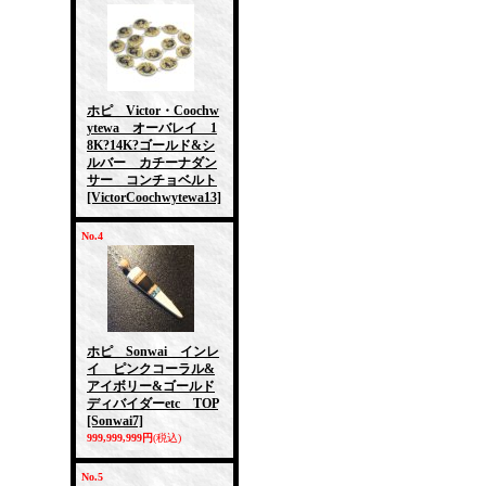
ホピ Victor・Coochw
ytewa オーバレイ 1
8K?14K?ゴールド&シ
ルバー カチーナダン
サー コンチョベルト
[VictorCoochwytewa13]
No.4
ホピ Sonwai インレ
イ ピンクコーラル&
アイボリー&ゴールド
ディバイダーetc TOP
[Sonwai7]
999,999,999円
(税込)
No.5