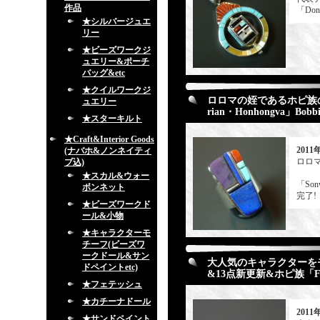
作品
「Do
★シルバージュエ
リー
★ビーズワークジ
ュエリー&ポーチ
バッグ&etc
★クイルワークジ
ロロマの姪であるホピ族の巨匠
ュエリー
rian・Honhongva」Bo
★スターキルト
★Craft&Interior Goods
2011
(ナバホ&ノンネイティ
ロロマ
ブ込)
★スカル&ウォー
「Son
ボンネット
完了!
★ビーズワークド
ール&小物
★キャラクターモ
チーフ(ビーズワ
ークドール&サン
大人気のキャラクターをモ
ドペイントetc)
&13点新更新&ホピ族「Fr
★フェテッシュ
★カチーナドール
2011
★サンドペイント