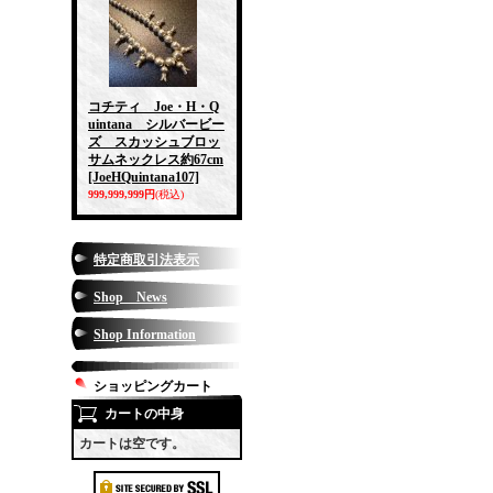
コチティ Joe・H・Q
uintana シルバービー
ズ スカッシュブロッ
サムネックレス約67cm
[JoeHQuintana107]
999,999,999円
(税込)
特定商取引法表示
Shop News
Shop Information
ショッピングカート
カートの中身
カートは空です。