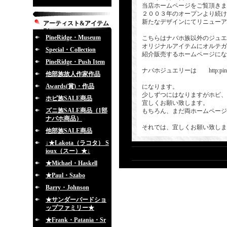
当店ホームページをご覧頂きま
２００３年のオープンより続け
新たなデザインにてリニューア
アーティスト&アイテム
別
PineRidge・Museum
こちらはナバホ族以外のジュエ
オリジナルアイテムにオルテガ
Special・Collection
紹介販売するホームページにな
PineRidge・Push Item
ナバホジュエリーは http:pineridg
他部族故人作家作品
Awards(賞)・作品
になります。
少しずつにはなりますがホピ、
ホピ族SALE商品
宜しくお願い致します。
ズニ族SALE商品（1部
もちろん、まだ両ホームページ
ナバホ商品）
それでは、宜しくお願い致しま
他部族SALE商品
↓★Lakota（ラコタ） S
ioux（スー）★↓
★Michael・Haskell
★Paul・Szabo
Barry・Johnson
★サンダーバードショ
ップファミリー★
★Frank・Patania・Sr