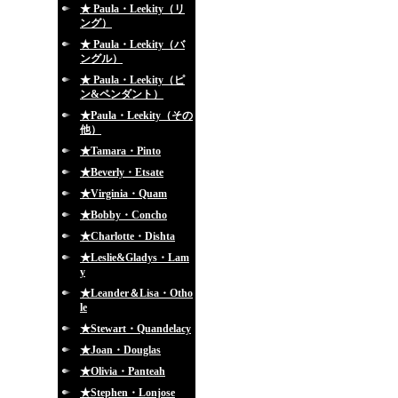
★ Paula・Leekity（リ
ング）
★ Paula・Leekity（バ
ングル）
★ Paula・Leekity（ピ
ン&ペンダント）
★Paula・Leekity（その
他）
★Tamara・Pinto
★Beverly・Etsate
★Virginia・Quam
★Bobby・Concho
★Charlotte・Dishta
★Leslie&Gladys・Lam
y
★Leander＆Lisa・Otho
le
★Stewart・Quandelacy
★Joan・Douglas
★Olivia・Panteah
★Stephen・Lonjose