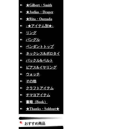
★Gilbert・Smith
★Joelias・Draper
★Rita・Quezada
↓★アイテム別★↓
リング
バングル
ペンダントトップ
ネックレス&ボロタイ
バックル&ベルト
ピアス&イヤリング
ウォッチ
その他
クラフトアイテム
チマヨアイテム
書籍（Book）
★Thanks・Soldout★
おすすめ商品