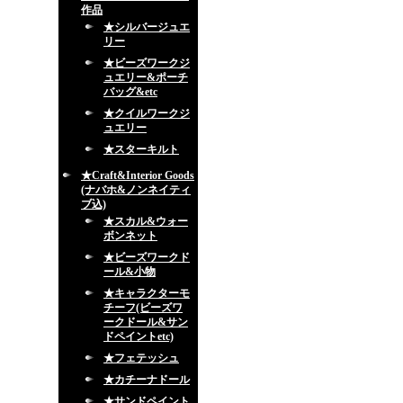
作品
★シルバージュエ
リー
★ビーズワークジ
ュエリー&ポーチ
バッグ&etc
★クイルワークジ
ュエリー
★スターキルト
★Craft&Interior Goods
(ナバホ&ノンネイティ
ブ込)
★スカル&ウォー
ボンネット
★ビーズワークド
ール&小物
★キャラクターモ
チーフ(ビーズワ
ークドール&サン
ドペイントetc)
★フェテッシュ
★カチーナドール
★サンドペイント