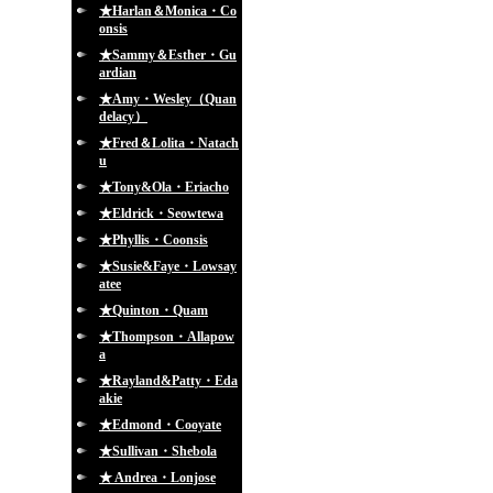
★Harlan＆Monica・Co
onsis
★Sammy＆Esther・Gu
ardian
★Amy・Wesley（Quan
delacy）
★Fred＆Lolita・Natach
u
★Tony&Ola・Eriacho
★Eldrick・Seowtewa
★Phyllis・Coonsis
★Susie&Faye・Lowsay
atee
★Quinton・Quam
★Thompson・Allapow
a
★Rayland&Patty・Eda
akie
★Edmond・Cooyate
★Sullivan・Shebola
★ Andrea・Lonjose