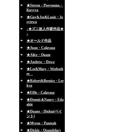
★Steven・Pooyouma・
Kuyvya
★Guy&Joe&Louie・Jo
sytewa
↓★ズニ故人作家作品★
↓
★オールド作品
★Juan・Calavaza
★Alice・Quam
★Andrew・Dewa
★Lee&Mary・Weeboth
ee
★Robert&Bernice・Lee
kya
★Effie・Calavaza
★Dennis＆Nancy・Eda
akie
★Duane・Dishta(ペイ
ント)
★Myron・Panteah
★Dickie・Quandelacy