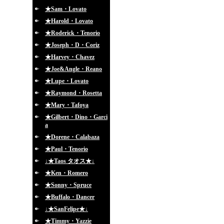
★Sam・Lovato
★Harold・Lovato
★Roderick・Tenorio
★Joseph・D・Coriz
★Harvey・Chavez
★Joe&Angle・Reano
★Lupe・Lovato
★Raymond・Rosetta
★Mary・Tafoya
★Gilbert・Dino・Garci
a
★Dorene・Calabaza
★Paul・Tenorio
↓★Taos タオス★↓
★Ken・Romero
★Sonny・Spruce
★Buffalo・Dancer
↓★SanFelipe★↓
★Timmy・Yazzie