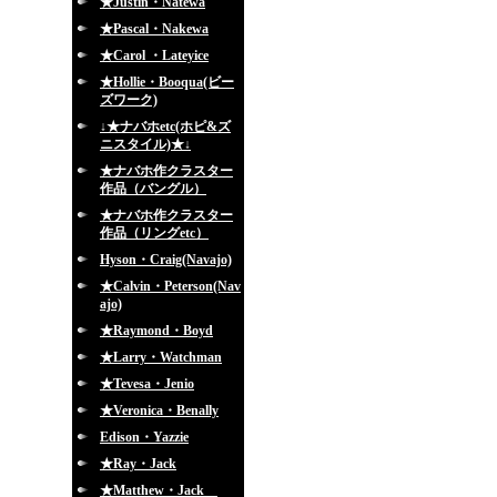
★Justin・Natewa
★Pascal・Nakewa
★Carol ・Lateyice
★Hollie・Booqua(ビー
ズワーク)
↓★ナバホetc(ホピ&ズ
ニスタイル)★↓
★ナバホ作クラスター
作品（バングル）
★ナバホ作クラスター
作品（リングetc）
Hyson・Craig(Navajo)
★Calvin・Peterson(Nav
ajo)
★Raymond・Boyd
★Larry・Watchman
★Tevesa・Jenio
★Veronica・Benally
Edison・Yazzie
★Ray・Jack
★Matthew・Jack