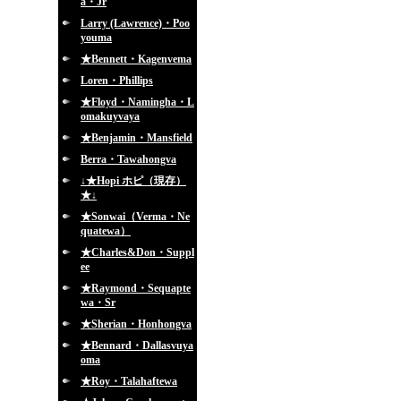
a・Jr
Larry (Lawrence)・Poo
youma
★Bennett・Kagenvema
Loren・Phillips
★Floyd・Namingha・L
omakuyvaya
★Benjamin・Mansfield
Berra・Tawahongva
↓★Hopi ホピ（現存）
★↓
★Sonwai（Verma・Ne
quatewa）
★Charles&Don・Suppl
ee
★Raymond・Sequapte
wa・Sr
★Sherian・Honhongva
★Bennard・Dallasvuya
oma
★Roy・Talahaftewa