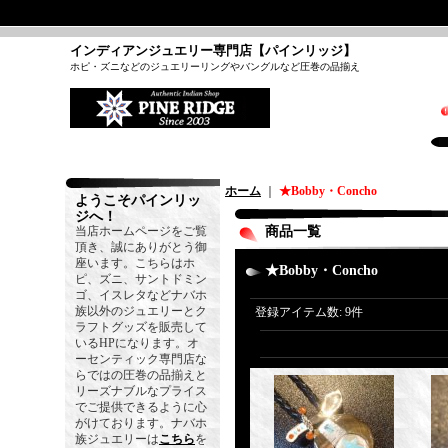
インディアンジュエリー専門店【パインリッジ】
ホピ・ズニなどのジュエリーリングやバングルなど圧巻の品揃え
ホーム
｜
★Bobby・Concho
ようこそパインリッ
ジへ！
当店ホームページをご覧
商品一覧
頂き、誠にありがとう御
座います。こちらはホ
★Bobby・Concho
ピ、ズニ、サントドミン
ゴ、イスレタなどナバホ
族以外のジュエリーとク
登録アイテム数
:
9件
ラフトグッズを販売して
いるHPになります。オ
ーセンティック専門店な
らではの圧巻の品揃えと
リーズナブルなプライス
でご提供できるように心
がけております。ナバホ
族ジュエリーは
こちら
を