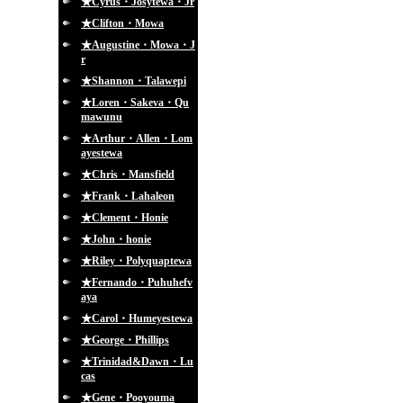
★Cyrus・Josytewa・Jr
★Clifton・Mowa
★Augustine・Mowa・J
r
★Shannon・Talawepi
★Loren・Sakeva・Qu
mawunu
★Arthur・Allen・Lom
ayestewa
★Chris・Mansfield
★Frank・Lahaleon
★Clement・Honie
★John・honie
★Riley・Polyquaptewa
★Fernando・Puhuhefv
aya
★Carol・Humeyestewa
★George・Phillips
★Trinidad&Dawn・Lu
cas
★Gene・Pooyouma