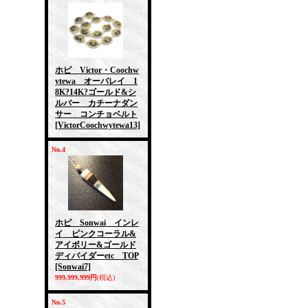
ホピ Victor・Coochw
ytewa オーバレイ 1
8K?14K?ゴールド&シ
ルバー カチーナダン
サー コンチョベルト
[VictorCoochwytewa13]
No.4
ホピ Sonwai インレ
イ ピンクコーラル&
アイボリー&ゴールド
ディバイダーetc TOP
[Sonwai7]
999,999,999円
(税込)
No.5