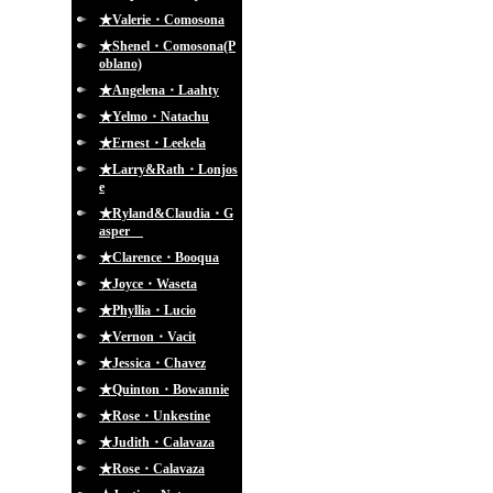
★Valerie・Comosona
★Shenel・Comosona(P
oblano)
★Angelena・Laahty
★Yelmo・Natachu
★Ernest・Leekela
★Larry&Rath・Lonjos
e
★Ryland&Claudia・G
asper
★Clarence・Booqua
★Joyce・Waseta
★Phyllia・Lucio
★Vernon・Vacit
★Jessica・Chavez
★Quinton・Bowannie
★Rose・Unkestine
★Judith・Calavaza
★Rose・Calavaza