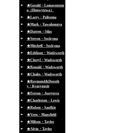
★Gerald・Lomaventem
a（Honwytewa）
★Larry・Polivema
★Mark・Tawahongva
★Darren・Silas
★Steven・Sockyma
★Mitchell・Sockyma
★Eddison・Wadsworth
★Cheryl・Wadsworth
★Ronald・Wadsworth
★Chales・Wadsworth
★Raymond&Doroth
y・Kyasyousie
★Ferron・Joseyesva
★Charleston・Lewis
★Ruben・Saufkie
★Vern・Mansfield
★Milson・Taylor
★Alvin・Taylor