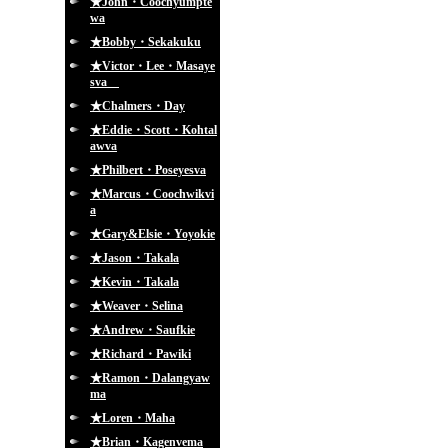
★John・Coochyumpte
wa
★Bobby・Sekakuku
★Victor・Lee・Masaye
sva
★Chalmers・Day
★Eddie・Scott・Kohtal
awva
★Philbert・Poseyesva
★Marcus・Coochwikvi
a
★Gary&Elsie・Yoyokie
★Jason・Takala
★Kevin・Takala
★Weaver・Selina
★Andrew・Saufkie
★Richard・Pawiki
★Ramon・Dalangyaw
ma
★Loren・Maha
★Brian・Kagenvema