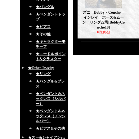
★バングル
ズニ Bobby・Concho
★ペンダントトッ
インレイ ホース&ムー
プ
ン リング22号
[BobbyCo
★ピアス
ncho10]
0円
(税込)
★その他
★キャラクターモ
チーフ
★ニードルポイン
ト&クラスター
★Other Jewelry
★リング
★バングル&ブレ
ス
★ペンダント&ネ
ックレス（シルバ
ー）
★ペンダント&ネ
ックレス（ノンシ
ルバー）
★ピアス&その他
★スー&シャイアンetc