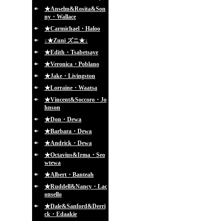
★Anselm&Rosita&Son
ny・Wallace
★Carmichael・Haloo
↓★Zuni ズニ★↓
★Edith・Tsabetsaye
★Veronica・Poblano
★Jake・Livingston
★Lorraine・Waatsa
★Vincent&Soccoro・Jo
hnson
★Don・Dewa
★Barbara・Dewa
★Andrick・Dewa
★Octavius&Irma・Seo
wtewa
★Albert・Banteah
★Ruddell&Nancy・Lac
onsello
★Dale&Sanford&Derri
ck・Edaakie