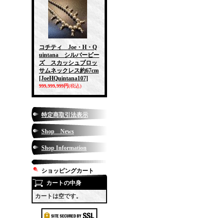
コチティ Joe・H・Q
uintana シルバービー
ズ スカッシュブロッ
サムネックレス約67cm
[JoeHQuintana107]
999,999,999円
(税込)
特定商取引法表示
Shop News
Shop Information
ショッピングカート
カートの中身
カートは空です。