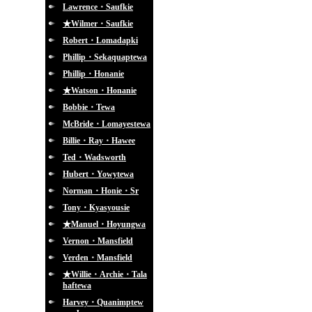
Lawrence・Saufkie
★Wilmer・Saufkie
Robert・Lomadapki
Phillip・Sekaquaptewa
Phillip・Honanie
★Watson・Honanie
Bobbie・Tewa
McBride・Lomayestewa
Billie・Ray・Hawee
Ted・Wadsworth
Hubert・Yowytewa
Norman・Honie・Sr
Tony・Kyasyousie
★Manuel・Hoyungwa
Vernon・Mansfield
Verden・Mansfield
★Willie・Archie・Tala
haftewa
Harvey・Quanimptew