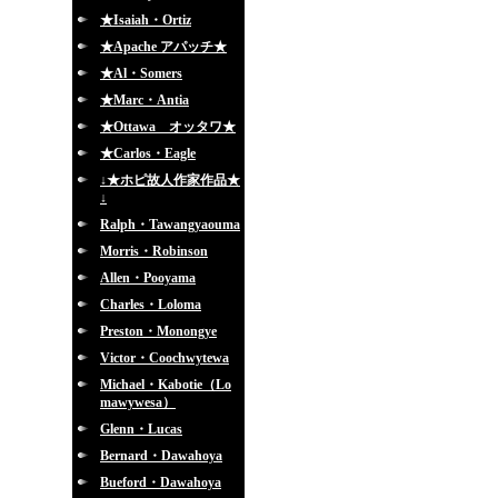
★Isaiah・Ortiz
★Apache アパッチ★
★Al・Somers
★Marc・Antia
★Ottawa オッタワ★
★Carlos・Eagle
↓★ホピ故人作家作品★
↓
Ralph・Tawangyaouma
Morris・Robinson
Allen・Pooyama
Charles・Loloma
Preston・Monongye
Victor・Coochwytewa
Michael・Kabotie（Lo
mawywesa）
Glenn・Lucas
Bernard・Dawahoya
Bueford・Dawahoya