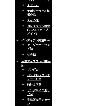
★ドラム
★ポッテリー&陶
器作品
★その他
コレクタブル雑貨
(ノンネイティブ
メイド）
インディアン関連Book
アリゾナハイウェ
イ誌
その他
店舗ディスプレイ用品e
tc
リング台
バングル（ブレス
レット）台
時計文字盤
リングサイズ直し
代金
別途販売用チェー
ン