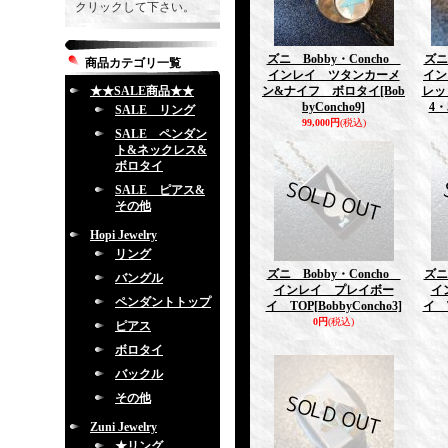
クリックして下さい。
ズニ Bobby・Concho
ズニ
商品カテゴリ一覧
インレイ ツタンカーメ
イン
★★SALE商品★★
ン&ナイフ ボロタイ
[Bob
レッ
byConcho9]
4・
SALE リング
99,000円
(税込)
SALE ペンダン
ト&ネックレス&
ボロタイ
SALE ピアス&
その他
Hopi Jewelry
リング
ズニ Bobby・Concho
ズニ
バングル
インレイ プレイボー
イ
ペンダントトップ
イ TOP
[BobbyConcho3]
イ 
0円
(税込)
ピアス
ボロタイ
バックル
その他
Zuni Jewelry
★リング