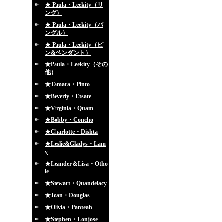
★ Paula・Leekity（リ
ング）
★ Paula・Leekity（バ
ングル）
★ Paula・Leekity（ピ
ン&ペンダント）
★Paula・Leekity（その
他）
★Tamara・Pinto
★Beverly・Etsate
★Virginia・Quam
★Bobby・Concho
★Charlotte・Dishta
★Leslie&Gladys・Lam
y
★Leander＆Lisa・Otho
le
★Stewart・Quandelacy
★Joan・Douglas
★Olivia・Panteah
★Stephen・Lonjose