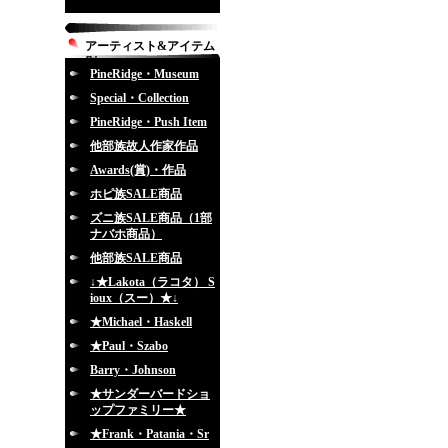
アーティスト&アイテム
別
PineRidge・Museum
Special・Collection
PineRidge・Push Item
他部族故人作家作品
Awards(賞)・作品
ホピ族SALE商品
ズニ族SALE商品（1部
ナバホ商品）
他部族SALE商品
↓★Lakota（ラコタ） S
ioux（スー）★↓
★Michael・Haskell
★Paul・Szabo
Barry・Johnson
★サンダーバードショ
ップファミリー★
★Frank・Patania・Sr