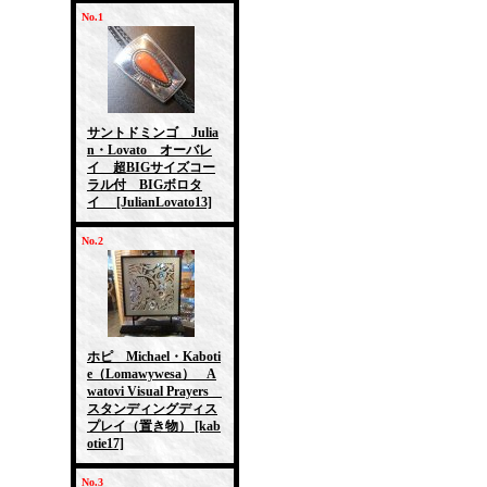
No.1
サントドミンゴ Julia
n・Lovato オーバレ
イ 超BIGサイズコー
ラル付 BIGボロタ
イ
[JulianLovato13]
No.2
ホピ Michael・Kaboti
e（Lomawywesa） A
watovi Visual Prayers
スタンディングディス
プレイ（置き物）
[kab
otie17]
No.3