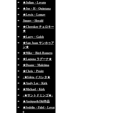
★Julian・Lovato
★Joe・H・Quintana
★Lewis・Lomay
Jimmy・Herald
★Cherokee チェロキー
★
★Larry・Golsh
★San Juan サンホゥア
ン★
★Mike・Bird-Romero
★Laguna ラグーナ★
★Duane・Maktima
★Chris・Pruitt
↓★Isleta イスレタ★
★Andy Lee・Kirk
★Michael・Kirk
↓★サントドミンゴ★↓
★Antique&Old作品
★Sedelio・Fidel・Lovat
o