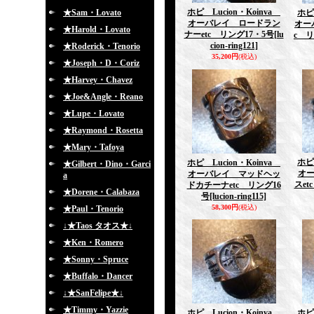
ホピ Lucion・Koinva
★Sam・Lovato
ホピ
オーバレイ ロードラン
オー
★Harold・Lovato
ナーetc リング17・5号
[lu
c リ
cion-ring121]
★Roderick・Tenorio
35,200円
(税込)
★Joseph・D・Coriz
★Harvey・Chavez
★Joe&Angle・Reano
★Lupe・Lovato
★Raymond・Rosetta
★Mary・Tafoya
ホピ
ホピ Lucion・Koinva
★Gilbert・Dino・Garci
オ
オーバレイ マッドヘッ
a
スet
ドカチーナetc リング16
★Dorene・Calabaza
号
[lucion-ring115]
58,300円
(税込)
★Paul・Tenorio
↓★Taos タオス★↓
★Ken・Romero
★Sonny・Spruce
★Buffalo・Dancer
↓★SanFelipe★↓
★Timmy・Yazzie
ホピ Lucion・Koinva
ホピ