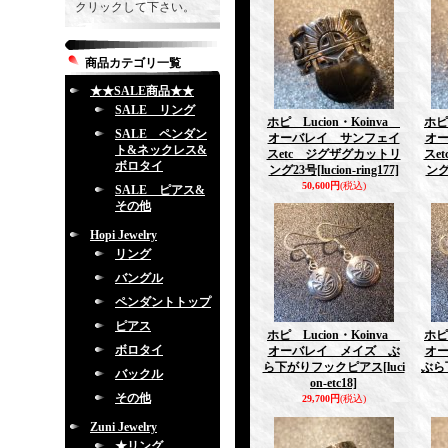
クリックして下さい。
商品カテゴリ一覧
★★SALE商品★★
SALE リング
ホピ Lucion・Koinva
ホピ
SALE ペンダン
オーバレイ サンフェイ
オ
ト&ネックレス&
スetc ジグザグカットリ
スe
ボロタイ
ング23号
[lucion-ring177]
ング
50,600円
(税込)
SALE ピアス&
その他
Hopi Jewelry
リング
バングル
ペンダントトップ
ピアス
ホピ Lucion・Koinva
ホピ
ボロタイ
オーバレイ メイズ ぶ
オ
ら下がりフックピアス
[luci
ぶら
バックル
on-etc18]
その他
29,700円
(税込)
Zuni Jewelry
★リング