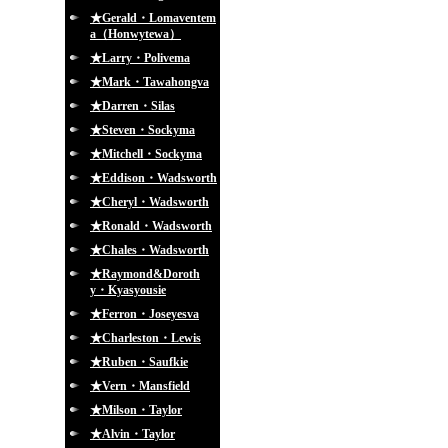
★Gerald・Lomaventem
a（Honwytewa）
★Larry・Polivema
★Mark・Tawahongva
★Darren・Silas
★Steven・Sockyma
★Mitchell・Sockyma
★Eddison・Wadsworth
★Cheryl・Wadsworth
★Ronald・Wadsworth
★Chales・Wadsworth
★Raymond&Doroth
y・Kyasyousie
★Ferron・Joseyesva
★Charleston・Lewis
★Ruben・Saufkie
★Vern・Mansfield
★Milson・Taylor
★Alvin・Taylor