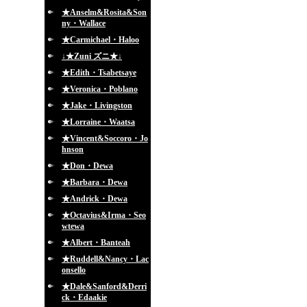
★Anselm&Rosita&Son
ny・Wallace
★Carmichael・Haloo
↓★Zuni ズニ★↓
★Edith・Tsabetsaye
★Veronica・Poblano
★Jake・Livingston
★Lorraine・Waatsa
★Vincent&Soccoro・Jo
hnson
★Don・Dewa
★Barbara・Dewa
★Andrick・Dewa
★Octavius&Irma・Seo
wtewa
★Albert・Banteah
★Ruddell&Nancy・Lac
onsello
★Dale&Sanford&Derri
ck・Edaakie