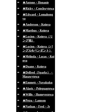
★Antone・Honanie
★Ricky・Coochwytewa
★Edward・Lomahong
va
★Anderson・Koinva
★Marthus・Koinva
★Lucion・Koinva（リ
ング他）
★Lucion・Koinva（バ
ングル&ペンダント）
★Melinda・Lucas・Koi
nva
★Duane・Koinva
★Delfred（Sparks）・
Masawytewa
★Emmett・Navakuku
★Alaric・Polequaptewa
★Willis・Humeyestewa
★Petra・Lamson
★Nathan・Fred・Jr