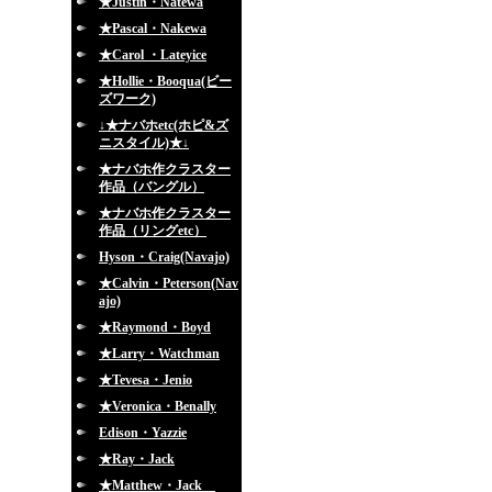
★Justin・Natewa
★Pascal・Nakewa
★Carol ・Lateyice
★Hollie・Booqua(ビー
ズワーク)
↓★ナバホetc(ホピ&ズ
ニスタイル)★↓
★ナバホ作クラスター
作品（バングル）
★ナバホ作クラスター
作品（リングetc）
Hyson・Craig(Navajo)
★Calvin・Peterson(Nav
ajo)
★Raymond・Boyd
★Larry・Watchman
★Tevesa・Jenio
★Veronica・Benally
Edison・Yazzie
★Ray・Jack
★Matthew・Jack