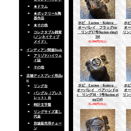
★ドラム
★ポッテリー&陶
器作品
ホピ Lucion・Koinva
ホピ
★その他
オーバレイ フラッグetc
オー
コレクタブル雑貨
リング17号
[lucion-ring1
リン
(ノンネイティブ
59]
メイド）
42,900円
(税込)
インディアン関連Book
アリゾナハイウェ
イ誌
その他
店舗ディスプレイ用品e
tc
ホピ Lucion・Koinva
ホピ
リング台
オーバレイ ベアハンドet
オー
バングル（ブレス
c リング18・5号
[lucion-ri
リン
レット）台
ng154]
35,200円
(税込)
時計文字盤
リングサイズ直し
代金
別途販売用チェー
ン