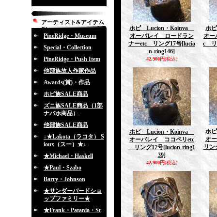
アーティスト&アイテム
ホピ Lucion・Koinva
ホピ
別
PineRidge・Museum
オーバレイ ロードラン
オー
ナーetc リング17号
[lucio
c リ
Special・Collection
n-ring146]
PineRidge・Push Item
42,900円
(税込)
他部族故人作家作品
Awards(賞)・作品
ホピ族SALE商品
ズニ族SALE商品（1部
ナバホ商品）
他部族SALE商品
ホピ
ホピ Lucion・Koinva
↓★Lakota（ラコタ） S
オー
オーバレイ ココペリetc
ioux（スー）★↓
リン
リング17号
[lucion-ring1
39]
★Michael・Haskell
42,900円
(税込)
★Paul・Szabo
Barry・Johnson
★サンダーバードショ
ップファミリー★
★Frank・Patania・Sr