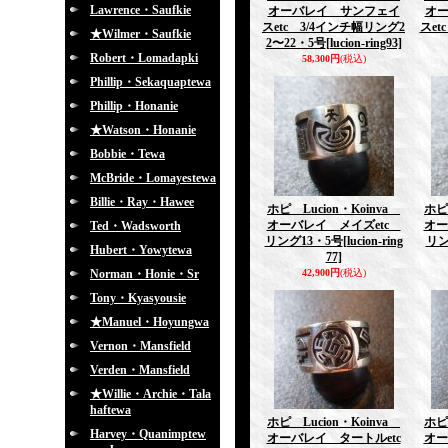
Lawrence・Saufkie
オーバレイ サンフェイ
オ
スetc 3/4インチ幅リング2
スet
★Wilmer・Saufkie
2〜22・5号
[lucion-ring93]
Robert・Lomadapki
58,300円
(税込)
Phillip・Sekaquaptewa
Phillip・Honanie
★Watson・Honanie
Bobbie・Tewa
McBride・Lomayestewa
Billie・Ray・Hawee
ホピ Lucion・Koinva
ホピ
オーバレイ メイズetc
オー
Ted・Wadsworth
リング13・5号
[lucion-ring
リン
Hubert・Yowytewa
77]
Norman・Honie・Sr
42,900円
(税込)
Tony・Kyasyousie
★Manuel・Hoyungwa
Vernon・Mansfield
Verden・Mansfield
★Willie・Archie・Tala
haftewa
ホピ Lucion・Koinva
ホピ
Harvey・Quanimptew
オーバレイ タートルetc
オー