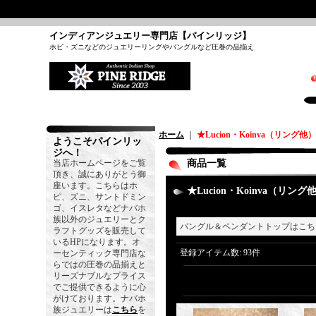
インディアンジュエリー専門店【パインリッジ】
ホピ・ズニなどのジュエリーリングやバングルなど圧巻の品揃え
ホーム
｜
★Lucion・Koinva（リング他）
ようこそパインリッ
ジへ！
当店ホームページをご覧
商品一覧
頂き、誠にありがとう御
座います。こちらはホ
★Lucion・Koinva（リング
ピ、ズニ、サントドミン
ゴ、イスレタなどナバホ
族以外のジュエリーとク
バングル＆ペンダントトップはこ
ラフトグッズを販売して
いるHPになります。オ
登録アイテム数
:
93件
ーセンティック専門店な
らではの圧巻の品揃えと
リーズナブルなプライス
でご提供できるように心
がけております。ナバホ
族ジュエリーは
こちら
を