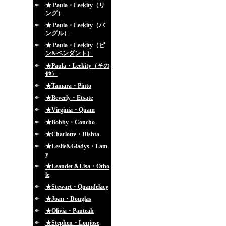
★ Paula・Leekity（リ
ング）
★ Paula・Leekity（バ
ングル）
★ Paula・Leekity（ピ
ン&ペンダント）
★Paula・Leekity（その
他）
★Tamara・Pinto
★Beverly・Etsate
★Virginia・Quam
★Bobby・Concho
★Charlotte・Dishta
★Leslie&Gladys・Lam
y
★Leander＆Lisa・Otho
le
★Stewart・Quandelacy
★Joan・Douglas
★Olivia・Panteah
★Stephen・Lonjose