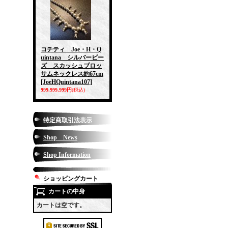
コチティ Joe・H・Q
uintana シルバービー
ズ スカッシュブロッ
サムネックレス約67cm
[JoeHQuintana107]
999,999,999円
(税込)
特定商取引法表示
Shop News
Shop Information
ショッピングカート
カートの中身
カートは空です。