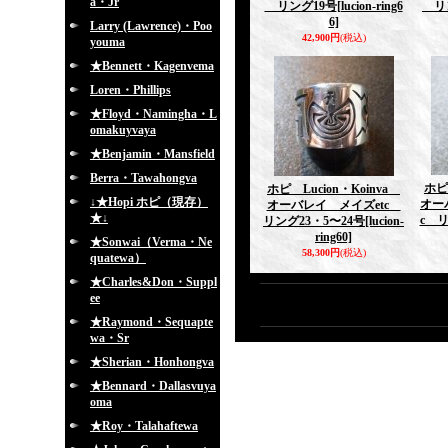
a・Jr
リング19号
[lucion-ring6
リン
6]
Larry (Lawrence)・Poo
42,900円
(税込)
youma
★Bennett・Kagenvema
Loren・Phillips
★Floyd・Namingha・L
omakuyvaya
★Benjamin・Mansfield
Berra・Tawahongva
ホピ
ホピ Lucion・Koinva
↓★Hopi ホピ（現存）
オー
オーバレイ メイズetc
★↓
c リ
リング23・5〜24号
[lucion-
ring60]
★Sonwai（Verma・Ne
58,300円
(税込)
quatewa）
★Charles&Don・Suppl
ee
★Raymond・Sequapte
wa・Sr
★Sherian・Honhongva
★Bennard・Dallasvuya
oma
★Roy・Talahaftewa