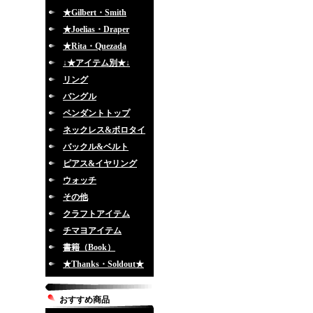
★Gilbert・Smith
★Joelias・Draper
★Rita・Quezada
↓★アイテム別★↓
リング
バングル
ペンダントトップ
ネックレス&ボロタイ
バックル&ベルト
ピアス&イヤリング
ウォッチ
その他
クラフトアイテム
チマヨアイテム
書籍（Book）
★Thanks・Soldout★
おすすめ商品