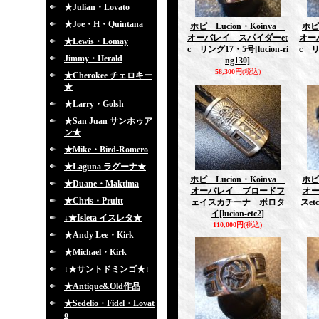
★Julian・Lovato
★Joe・H・Quintana
ホピ Lucion・Koinva
ホピ
オーバレイ スパイダーet
オー
★Lewis・Lomay
c リング17・5号
[lucion-ri
c リ
Jimmy・Herald
ng130]
58,300円
(税込)
★Cherokee チェロキー
★
★Larry・Golsh
★San Juan サンホゥア
ン★
★Mike・Bird-Romero
★Laguna ラグーナ★
ホピ Lucion・Koinva
ホピ
★Duane・Maktima
オーバレイ ブロードフ
オ
★Chris・Pruitt
ェイスカチーナ ボロタ
スe
イ
[lucion-etc2]
↓★Isleta イスレタ★
110,000円
(税込)
★Andy Lee・Kirk
★Michael・Kirk
↓★サントドミンゴ★↓
★Antique&Old作品
★Sedelio・Fidel・Lovat
o