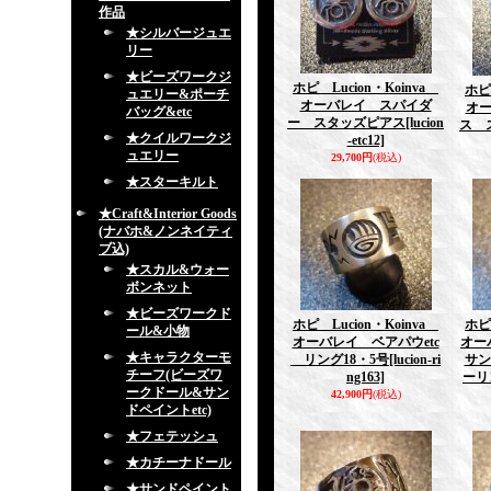
作品
★シルバージュエ
リー
★ビーズワークジ
ホピ Lucion・Koinva
ホピ
ュエリー&ポーチ
オーバレイ スパイダ
オ
バッグ&etc
ー スタッズピアス
[lucion
ス 
★クイルワークジ
-etc12]
ュエリー
29,700円
(税込)
★スターキルト
★Craft&Interior Goods
(ナバホ&ノンネイティ
ブ込)
★スカル&ウォー
ボンネット
★ビーズワークド
ホピ Lucion・Koinva
ホピ
ール&小物
オーバレイ ベアパウetc
オー
★キャラクターモ
リング18・5号
[lucion-ri
サン
チーフ(ビーズワ
ng163]
ーリ
ークドール&サン
42,900円
(税込)
ドペイントetc)
★フェテッシュ
★カチーナドール
★サンドペイント