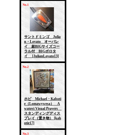
No.1
サントドミンゴ Julia
n・Lovato オーバレ
イ 超BIGサイズコー
ラル付 BIGボロタ
イ
[JulianLovato13]
No.2
ホピ Michael・Kaboti
e（Lomawywesa） A
watovi Visual Prayers
スタンディングディス
プレイ（置き物）
[kab
otie17]
No.3