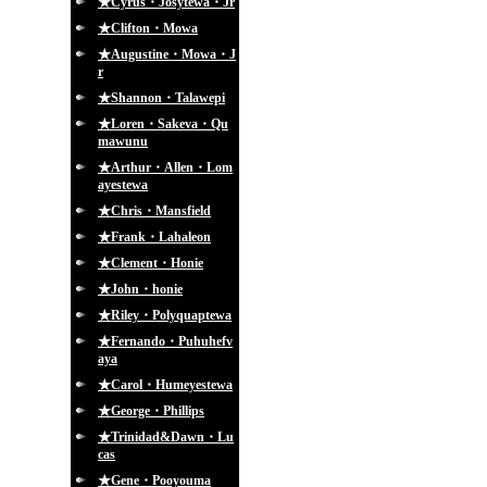
★Cyrus・Josytewa・Jr
★Clifton・Mowa
★Augustine・Mowa・J
r
★Shannon・Talawepi
★Loren・Sakeva・Qu
mawunu
★Arthur・Allen・Lom
ayestewa
★Chris・Mansfield
★Frank・Lahaleon
★Clement・Honie
★John・honie
★Riley・Polyquaptewa
★Fernando・Puhuhefv
aya
★Carol・Humeyestewa
★George・Phillips
★Trinidad&Dawn・Lu
cas
★Gene・Pooyouma