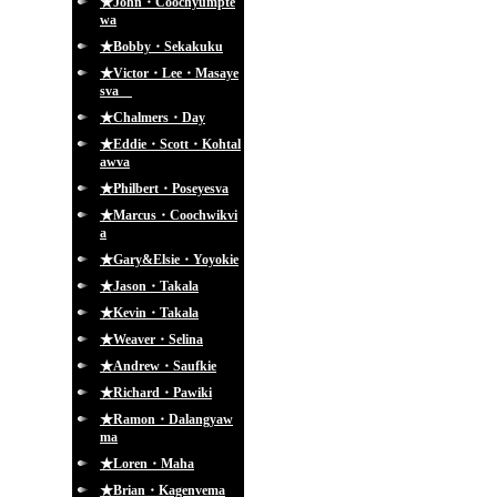
★John・Coochyumpte
wa
★Bobby・Sekakuku
★Victor・Lee・Masaye
sva
★Chalmers・Day
★Eddie・Scott・Kohtal
awva
★Philbert・Poseyesva
★Marcus・Coochwikvi
a
★Gary&Elsie・Yoyokie
★Jason・Takala
★Kevin・Takala
★Weaver・Selina
★Andrew・Saufkie
★Richard・Pawiki
★Ramon・Dalangyaw
ma
★Loren・Maha
★Brian・Kagenvema