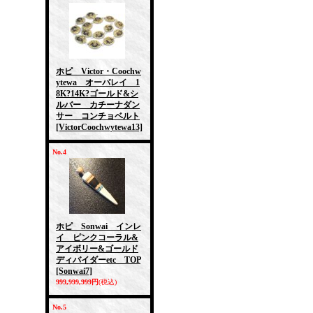
ホピ Victor・Coochw
ytewa オーバレイ 1
8K?14K?ゴールド&シ
ルバー カチーナダン
サー コンチョベルト
[VictorCoochwytewa13]
No.4
ホピ Sonwai インレ
イ ピンクコーラル&
アイボリー&ゴールド
ディバイダーetc TOP
[Sonwai7]
999,999,999円
(税込)
No.5