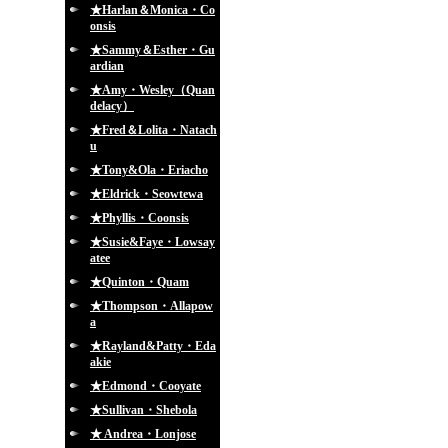
★Harlan＆Monica・Co
onsis
★Sammy＆Esther・Gu
ardian
★Amy・Wesley（Quan
delacy）
★Fred＆Lolita・Natach
u
★Tony&Ola・Eriacho
★Eldrick・Seowtewa
★Phyllis・Coonsis
★Susie&Faye・Lowsay
atee
★Quinton・Quam
★Thompson・Allapow
a
★Rayland&Patty・Eda
akie
★Edmond・Cooyate
★Sullivan・Shebola
★ Andrea・Lonjose