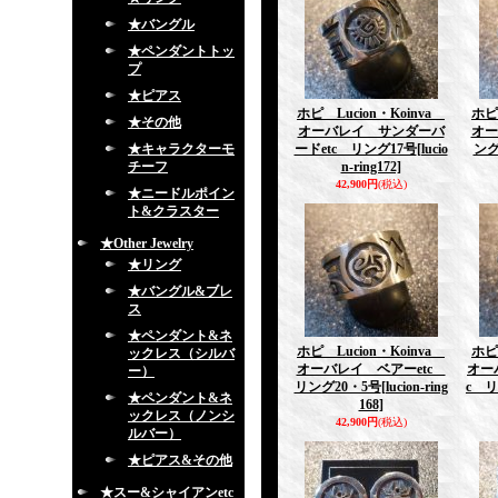
★バングル
★ペンダントトッ
プ
★ピアス
ホピ Lucion・Koinva
ホピ
★その他
オーバレイ サンダーバ
オー
★キャラクターモ
ードetc リング17号
[lucio
ング
チーフ
n-ring172]
42,900円
(税込)
★ニードルポイン
ト&クラスター
★Other Jewelry
★リング
★バングル&ブレ
ス
★ペンダント&ネ
ホピ Lucion・Koinva
ホピ
ックレス（シルバ
オーバレイ ベアーetc
オー
ー）
リング20・5号
[lucion-ring
c リ
★ペンダント&ネ
168]
ックレス（ノンシ
42,900円
(税込)
ルバー）
★ピアス&その他
★スー&シャイアンetc