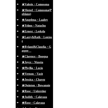
★Valerie・Comosona
★Shenel・Comosona(P
oblano)
★Angelena・Laahty
★Yelmo・Natachu
★Ernest・Leekela
★Larry&Rath・Lonjos
e
★Ryland&Claudia・G
asper
★Clarence・Booqua
★Joyce・Waseta
★Phyllia・Lucio
★Vernon・Vacit
★Jessica・Chavez
★Quinton・Bowannie
★Rose・Unkestine
★Judith・Calavaza
★Rose・Calavaza