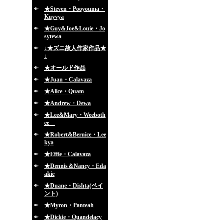
★Steven・Pooyouma・
Kuyvya
★Guy&Joe&Louie・Jo
sytewa
↓★ズニ故人作家作品★
↓
★オールド作品
★Juan・Calavaza
★Alice・Quam
★Andrew・Dewa
★Lee&Mary・Weeboth
ee
★Robert&Bernice・Lee
kya
★Effie・Calavaza
★Dennis＆Nancy・Eda
akie
★Duane・Dishta(ペイ
ント)
★Myron・Panteah
★Dickie・Quandelacy