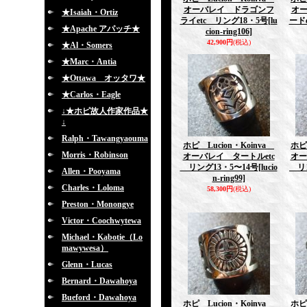
オーバレイ ドラゴンフ
オ
★Isaiah・Ortiz
ライetc リング18・5号
[lu
ード
★Apache アパッチ★
cion-ring106]
42,900円
(税込)
★Al・Somers
★Marc・Antia
★Ottawa オッタワ★
★Carlos・Eagle
↓★ホピ故人作家作品★
↓
Ralph・Tawangyaouma
ホピ Lucion・Koinva
ホピ
Morris・Robinson
オーバレイ タートルetc
オー
リング13・5〜14号
[lucio
リン
Allen・Pooyama
n-ring99]
Charles・Loloma
58,300円
(税込)
Preston・Monongye
Victor・Coochwytewa
Michael・Kabotie（Lo
mawywesa）
Glenn・Lucas
Bernard・Dawahoya
Bueford・Dawahoya
ホピ Lucion・Koinva
ホピ