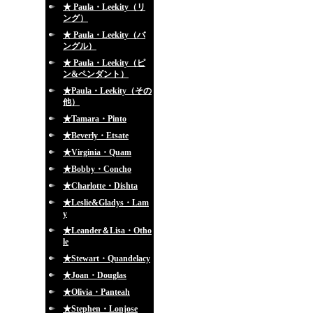
★ Paula・Leekity（リ
ング）
★ Paula・Leekity（バ
ングル）
★ Paula・Leekity（ピ
ン&ペンダント）
★Paula・Leekity（その
他）
★Tamara・Pinto
★Beverly・Etsate
★Virginia・Quam
★Bobby・Concho
★Charlotte・Dishta
★Leslie&Gladys・Lam
y
★Leander＆Lisa・Otho
le
★Stewart・Quandelacy
★Joan・Douglas
★Olivia・Panteah
★Stephen・Lonjose