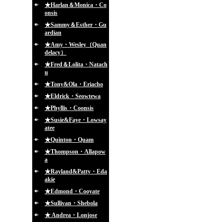
★Harlan＆Monica・Co
onsis
★Sammy＆Esther・Gu
ardian
★Amy・Wesley（Quan
delacy）
★Fred＆Lolita・Natach
u
★Tony&Ola・Eriacho
★Eldrick・Seowtewa
★Phyllis・Coonsis
★Susie&Faye・Lowsay
atee
★Quinton・Quam
★Thompson・Allapow
a
★Rayland&Patty・Eda
akie
★Edmond・Cooyate
★Sullivan・Shebola
★ Andrea・Lonjose