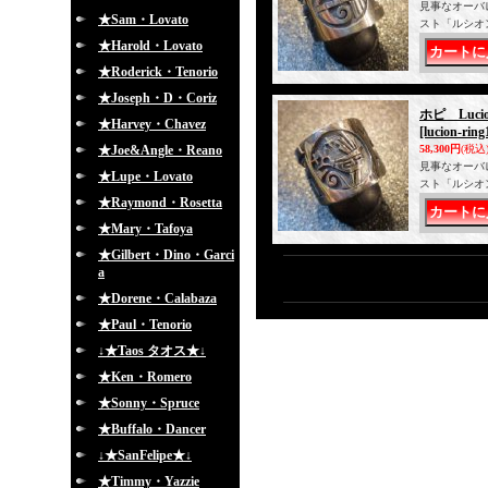
見事なオーバ
★Sam・Lovato
スト「ルシオ
★Harold・Lovato
★Roderick・Tenorio
★Joseph・D・Coriz
ホピ Luc
★Harvey・Chavez
[lucion-ring
★Joe&Angle・Reano
58,300円
(税込
見事なオーバ
★Lupe・Lovato
スト「ルシオ
★Raymond・Rosetta
★Mary・Tafoya
★Gilbert・Dino・Garci
a
★Dorene・Calabaza
★Paul・Tenorio
↓★Taos タオス★↓
★Ken・Romero
★Sonny・Spruce
★Buffalo・Dancer
↓★SanFelipe★↓
★Timmy・Yazzie