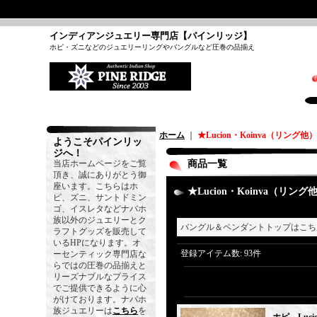
インディアンジュエリー専門店【パインリッジ】
ホピ・ズニなどのジュエリーリングやバングルなど圧巻の品揃え
ホーム
｜
★Lucion・Koinva（リング他）
ようこそパインリッ
ジへ！
当店ホームページをご覧
商品一覧
頂き、誠にありがとう御
座います。こちらはホ
★Lucion・Koinva（リング
ピ、ズニ、サントドミン
ゴ、イスレタなどナバホ
族以外のジュエリーとク
バングル＆ペンダントトップはこ
ラフトグッズを販売して
いるHPになります。オ
登録アイテム数
:
93件
ーセンティック専門店な
らではの圧巻の品揃えと
リーズナブルなプライス
でご提供できるように心
がけております。ナバホ
族ジュエリーは
こちら
を