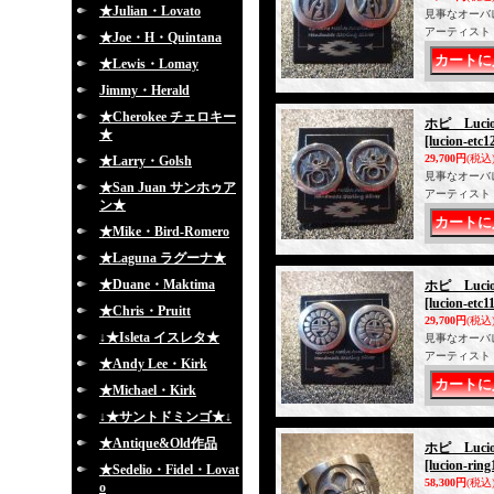
★Julian・Lovato
見事なオーバ
アーティスト
★Joe・H・Quintana
★Lewis・Lomay
Jimmy・Herald
★Cherokee チェロキー
ホピ Luc
★
[lucion-etc1
29,700円
(税込
★Larry・Golsh
見事なオーバ
★San Juan サンホゥア
アーティスト
ン★
★Mike・Bird-Romero
★Laguna ラグーナ★
★Duane・Maktima
ホピ Luc
[lucion-etc1
★Chris・Pruitt
29,700円
(税込
↓★Isleta イスレタ★
見事なオーバ
アーティスト
★Andy Lee・Kirk
★Michael・Kirk
↓★サントドミンゴ★↓
★Antique&Old作品
ホピ Luc
[lucion-ring
★Sedelio・Fidel・Lovat
58,300円
(税込
o