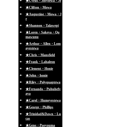
★Cyrus・Josytewa・Jr
★Clifton・Mowa
★Augustine・Mowa・J
r
★Shannon・Talawepi
★Loren・Sakeva・Qu
mawunu
★Arthur・Allen・Lom
ayestewa
★Chris・Mansfield
★Frank・Lahaleon
★Clement・Honie
★John・honie
★Riley・Polyquaptewa
★Fernando・Puhuhefv
aya
★Carol・Humeyestewa
★George・Phillips
★Trinidad&Dawn・Lu
cas
★Gene・Pooyouma