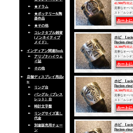
42,900円
(税込
★ドラム
見事なオーバ
スト「ルシオ
★ポッテリー&陶
器作品
★その他
コレクタブル雑貨
(ノンネイティブ
ホピ Luc
メイド）
[lucion-ring
58,300円
(税込
インディアン関連Book
見事なオーバ
アリゾナハイウェ
スト「ルシオ
イ誌
その他
店舗ディスプレイ用品e
ホピ Luc
tc
[lucion-ring
リング台
58,300円
(税込
バングル（ブレス
見事なオーバ
レット）台
スト「ルシオ
時計文字盤
リングサイズ直し
代金
ホピ Luc
別途販売用チェー
[lucion-ring
ン