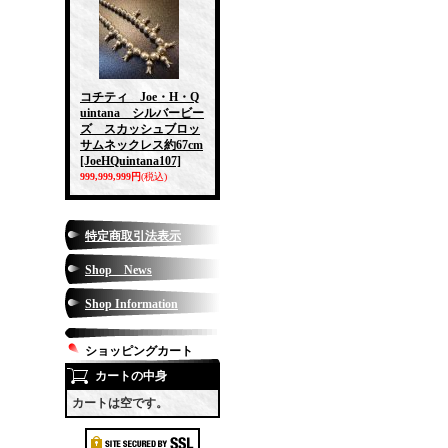
コチティ Joe・H・Q
uintana シルバービー
ズ スカッシュブロッ
サムネックレス約67cm
[JoeHQuintana107]
999,999,999円
(税込)
特定商取引法表示
Shop News
Shop Information
ショッピングカート
カートの中身
カートは空です。