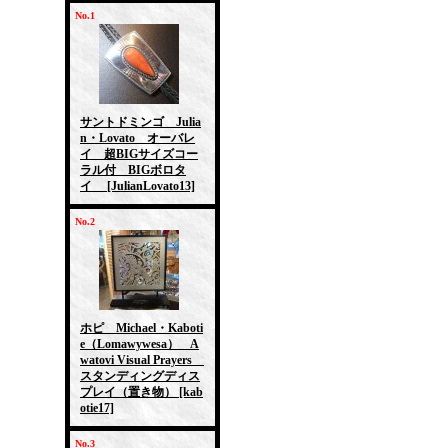
No.1
サントドミンゴ Julia
n・Lovato オーバレ
イ 超BIGサイズコー
ラル付 BIGボロタ
イ
[JulianLovato13]
No.2
ホピ Michael・Kaboti
e（Lomawywesa） A
watovi Visual Prayers
スタンディングディス
プレイ（置き物）
[kab
otie17]
No.3