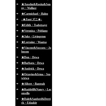
★Anselm&Rosita&Son
ny・Wallace
★Carmichael・Haloo
↓★Zuni ズニ★↓
★Edith・Tsabetsaye
★Veronica・Poblano
★Jake・Livingston
★Lorraine・Waatsa
★Vincent&Soccoro・Jo
hnson
★Don・Dewa
★Barbara・Dewa
★Andrick・Dewa
★Octavius&Irma・Seo
wtewa
★Albert・Banteah
★Ruddell&Nancy・Lac
onsello
★Dale&Sanford&Derri
ck・Edaakie