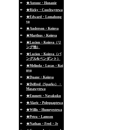
★Antone・Honanie
★Ricky・Coochwytewa
★Edward・Lomahong
va
★Anderson・Koinva
★Marthus・Koinva
★Lucion・Koinva（リ
ング他）
★Lucion・Koinva（バ
ングル&ペンダント）
★Melinda・Lucas・Koi
nva
★Duane・Koinva
★Delfred（Sparks）・
Masawytewa
★Emmett・Navakuku
★Alaric・Polequaptewa
★Willis・Humeyestewa
★Petra・Lamson
★Nathan・Fred・Jr