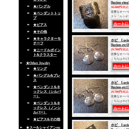
[lucion-ring
★バングル
50,600円
(税込
見事なオーバ
★ペンダントトッ
スト「ルシオ
プ
★ピアス
★その他
★キャラクターモ
ホピ Luc
チーフ
[lucion-etc1
29,700円
(税込
★ニードルポイン
見事なオーバ
ト&クラスター
こちらはホピ
★Other Jewelry
★リング
★バングル&ブレ
ス
ホピ Luc
★ペンダント&ネ
[lucion-etc1
ックレス（シルバ
29,700円
(税込
ー）
見事なオーバ
こちらはホピ
★ペンダント&ネ
ックレス（ノンシ
ルバー）
★ピアス&その他
ホピ Luc
★スー&シャイアンetc