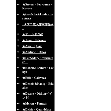
★Steven・Pooyouma・
Kuyvya
★Guy&Joe&Louie・Jo
sytewa
↓★ズニ故人作家作品★
↓
★オールド作品
★Juan・Calavaza
★Alice・Quam
★Andrew・Dewa
★Lee&Mary・Weeboth
ee
★Robert&Bernice・Lee
kya
★Effie・Calavaza
★Dennis＆Nancy・Eda
akie
★Duane・Dishta(ペイ
ント)
★Myron・Panteah
★Dickie・Quandelacy