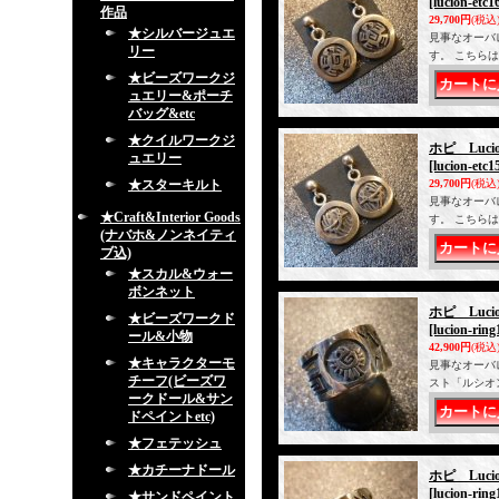
[lucion-etc1
作品
29,700円
(税込
★シルバージュエ
見事なオーバ
リー
す。 こちら
★ビーズワークジ
ュエリー&ポーチ
バッグ&etc
★クイルワークジ
ホピ Luc
ュエリー
[lucion-etc1
★スターキルト
29,700円
(税込
見事なオーバ
★Craft&Interior Goods
す。 こちら
(ナバホ&ノンネイティ
ブ込)
★スカル&ウォー
ボンネット
ホピ Luc
★ビーズワークド
[lucion-ring
ール&小物
42,900円
(税込
★キャラクターモ
見事なオーバ
チーフ(ビーズワ
スト「ルシオ
ークドール&サン
ドペイントetc)
★フェテッシュ
★カチーナドール
ホピ Luci
[lucion-ring
★サンドペイント