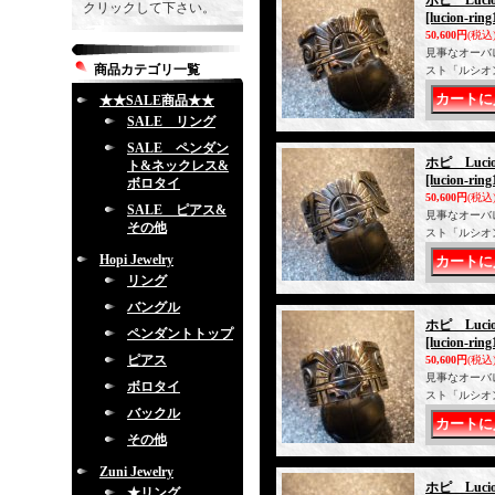
ホピ Luc
クリックして下さい。
[lucion-ring
50,600円
(税込
見事なオーバ
商品カテゴリ一覧
スト「ルシオ
★★SALE商品★★
SALE リング
SALE ペンダン
ホピ Luc
ト&ネックレス&
[lucion-ring
ボロタイ
50,600円
(税込
SALE ピアス&
見事なオーバ
その他
スト「ルシオ
Hopi Jewelry
リング
バングル
ホピ Luc
ペンダントトップ
[lucion-ring
ピアス
50,600円
(税込
見事なオーバ
ボロタイ
スト「ルシオ
バックル
その他
Zuni Jewelry
ホピ Luc
★リング