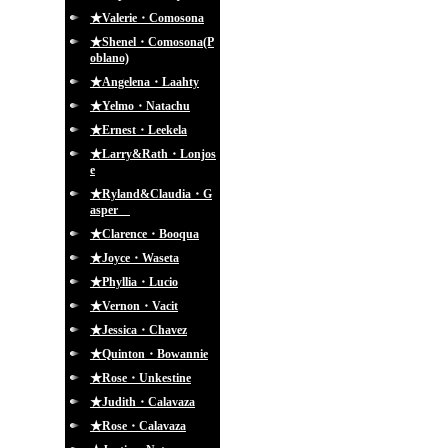
★Valerie・Comosona
★Shenel・Comosona(P
oblano)
★Angelena・Laahty
★Yelmo・Natachu
★Ernest・Leekela
★Larry&Rath・Lonjos
e
★Ryland&Claudia・G
asper
★Clarence・Booqua
★Joyce・Waseta
★Phyllia・Lucio
★Vernon・Vacit
★Jessica・Chavez
★Quinton・Bowannie
★Rose・Unkestine
★Judith・Calavaza
★Rose・Calavaza