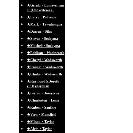
★Gerald・Lomaventem
a（Honwytewa）
★Larry・Polivema
★Mark・Tawahongva
★Darren・Silas
★Steven・Sockyma
★Mitchell・Sockyma
★Eddison・Wadsworth
★Cheryl・Wadsworth
★Ronald・Wadsworth
★Chales・Wadsworth
★Raymond&Doroth
y・Kyasyousie
★Ferron・Joseyesva
★Charleston・Lewis
★Ruben・Saufkie
★Vern・Mansfield
★Milson・Taylor
★Alvin・Taylor