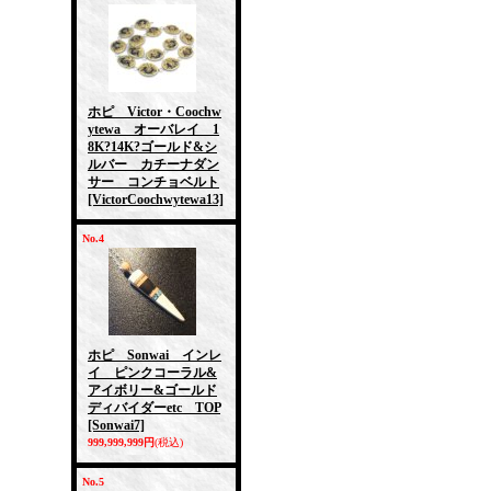
ホピ Victor・Coochw
ytewa オーバレイ 1
8K?14K?ゴールド&シ
ルバー カチーナダン
サー コンチョベルト
[VictorCoochwytewa13]
No.4
ホピ Sonwai インレ
イ ピンクコーラル&
アイボリー&ゴールド
ディバイダーetc TOP
[Sonwai7]
999,999,999円
(税込)
No.5