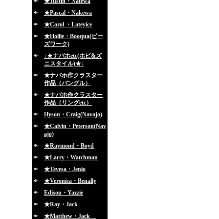
★Justin・Natewa
★Pascal・Nakewa
★Carol ・Lateyice
★Hollie・Booqua(ビー
ズワーク)
↓★ナバホetc(ホピ&ズ
ニスタイル)★↓
★ナバホ作クラスター
作品（バングル）
★ナバホ作クラスター
作品（リングetc）
Hyson・Craig(Navajo)
★Calvin・Peterson(Nav
ajo)
★Raymond・Boyd
★Larry・Watchman
★Tevesa・Jenio
★Veronica・Benally
Edison・Yazzie
★Ray・Jack
★Matthew・Jack