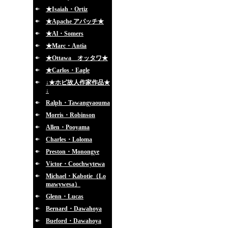
★Isaiah・Ortiz
★Apache アパッチ★
★Al・Somers
★Marc・Antia
★Ottawa オッタワ★
★Carlos・Eagle
↓★ホピ故人作家作品★
↓
Ralph・Tawangyaouma
Morris・Robinson
Allen・Pooyama
Charles・Loloma
Preston・Monongye
Victor・Coochwytewa
Michael・Kabotie（Lo
mawywesa）
Glenn・Lucas
Bernard・Dawahoya
Bueford・Dawahoya