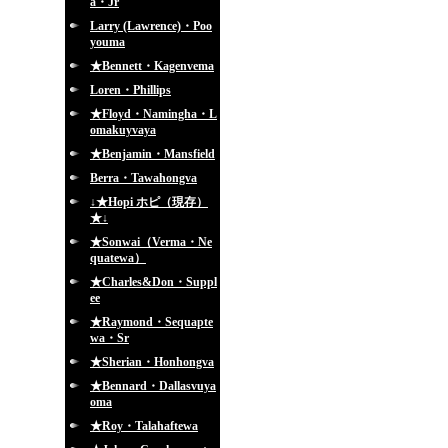
a・Jr
Larry (Lawrence)・Poo
youma
★Bennett・Kagenvema
Loren・Phillips
★Floyd・Namingha・L
omakuyvaya
★Benjamin・Mansfield
Berra・Tawahongva
↓★Hopi ホピ（現存）
★↓
★Sonwai（Verma・Ne
quatewa）
★Charles&Don・Suppl
ee
★Raymond・Sequapte
wa・Sr
★Sherian・Honhongva
★Bennard・Dallasvuya
oma
★Roy・Talahaftewa