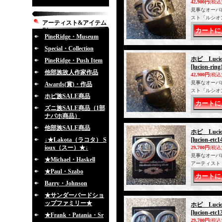
42,900円
(税込
見事なオーバ
スト「ルシオ
アーティスト&アイテム
別
PineRidge・Museum
Special・Collection
ホピ Luc
PineRidge・Push Item
[lucion-ring
他部族故人作家作品
42,900円
(税込
見事なオーバ
Awards(賞)・作品
スト「ルシオ
ホピ族SALE商品
ズニ族SALE商品（1部
ナバホ商品）
他部族SALE商品
ホピ Luc
↓★Lakota（ラコタ） S
[lucion-etc1
ioux（スー）★↓
29,700円
(税込
見事なオーバ
★Michael・Haskell
アーティスト
★Paul・Szabo
Barry・Johnson
★サンダーバードショ
ップファミリー★
ホピ Luc
[lucion-etc1
★Frank・Patania・Sr
29,700円
(税込