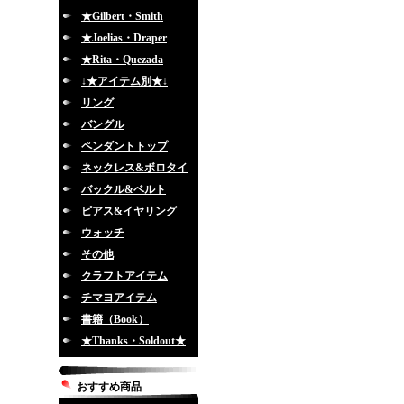
★Gilbert・Smith
★Joelias・Draper
★Rita・Quezada
↓★アイテム別★↓
リング
バングル
ペンダントトップ
ネックレス&ボロタイ
バックル&ベルト
ピアス&イヤリング
ウォッチ
その他
クラフトアイテム
チマヨアイテム
書籍（Book）
★Thanks・Soldout★
おすすめ商品