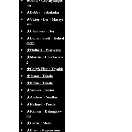
★John・Coochyumpte
wa
★Bobby・Sekakuku
★Victor・Lee・Masaye
sva
★Chalmers・Day
★Eddie・Scott・Kohtal
awva
★Philbert・Poseyesva
★Marcus・Coochwikvi
a
★Gary&Elsie・Yoyokie
★Jason・Takala
★Kevin・Takala
★Weaver・Selina
★Andrew・Saufkie
★Richard・Pawiki
★Ramon・Dalangyaw
ma
★Loren・Maha
★Brian・Kagenvema