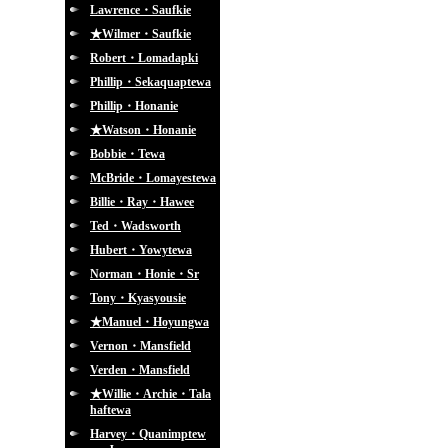
Lawrence・Saufkie
★Wilmer・Saufkie
Robert・Lomadapki
Phillip・Sekaquaptewa
Phillip・Honanie
★Watson・Honanie
Bobbie・Tewa
McBride・Lomayestewa
Billie・Ray・Hawee
Ted・Wadsworth
Hubert・Yowytewa
Norman・Honie・Sr
Tony・Kyasyousie
★Manuel・Hoyungwa
Vernon・Mansfield
Verden・Mansfield
★Willie・Archie・Tala
haftewa
Harvey・Quanimptew