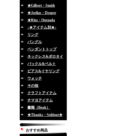
★Gilbert・Smith
★Joelias・Draper
★Rita・Quezada
↓★アイテム別★↓
リング
バングル
ペンダントトップ
ネックレス&ボロタイ
バックル&ベルト
ピアス&イヤリング
ウォッチ
その他
クラフトアイテム
チマヨアイテム
書籍（Book）
★Thanks・Soldout★
おすすめ商品