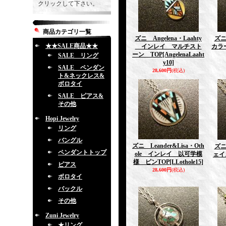
クリックして下さい。
商品カテゴリ一覧
ズニ Angelena・Laahty
ズ
★★SALE商品★★
インレイ マルチスト
カラ
ーン TOP
[AngelenaLaaht
SALE リング
y10]
SALE ペンダン
28,600円
(税込)
ト&ネックレス&
ボロタイ
SALE ピアス&
その他
Hopi Jewelry
リング
バングル
ズニ Leander&Lisa・Oth
ズ
ペンダントトップ
ole インレイ 以可学模
ェイ
様 ピンTOP
[LLothole15]
ピアス
28,600円
(税込)
ボロタイ
バックル
その他
Zuni Jewelry
★リング