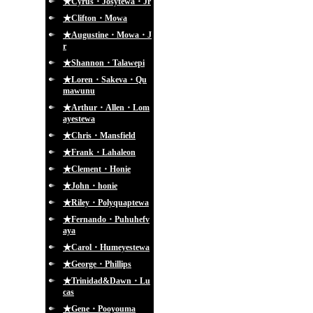
★Cyrus・Josytewa・Jr
★Clifton・Mowa
★Augustine・Mowa・J
r
★Shannon・Talawepi
★Loren・Sakeva・Qu
mawunu
★Arthur・Allen・Lom
ayestewa
★Chris・Mansfield
★Frank・Lahaleon
★Clement・Honie
★John・honie
★Riley・Polyquaptewa
★Fernando・Puhuhefv
aya
★Carol・Humeyestewa
★George・Phillips
★Trinidad&Dawn・Lu
cas
★Gene・Pooyouma