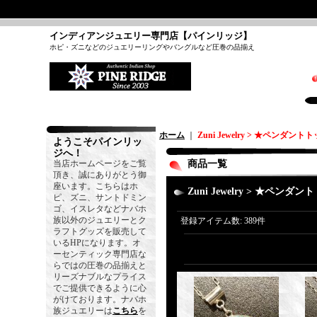
インディアンジュエリー専門店【パインリッジ】
ホピ・ズニなどのジュエリーリングやバングルなど圧巻の品揃え
ホーム
｜
Zuni Jewelry > ★ペンダント
ようこそパインリッ
ジへ！
当店ホームページをご覧
商品一覧
頂き、誠にありがとう御
座います。こちらはホ
Zuni Jewelry > ★ペンダ
ピ、ズニ、サントドミン
ゴ、イスレタなどナバホ
族以外のジュエリーとク
登録アイテム数
:
389件
ラフトグッズを販売して
いるHPになります。オ
ーセンティック専門店な
らではの圧巻の品揃えと
リーズナブルなプライス
でご提供できるように心
がけております。ナバホ
族ジュエリーは
こちら
を