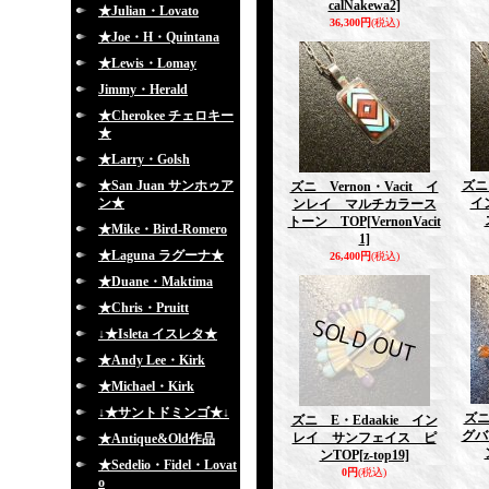
calNakewa2]
★Julian・Lovato
36,300円
(税込)
★Joe・H・Quintana
★Lewis・Lomay
Jimmy・Herald
★Cherokee チェロキー
★
★Larry・Golsh
★San Juan サンホゥア
ズニ 
ズニ Vernon・Vacit イ
ン★
イ
ンレイ マルチカラース
トーン TOP
[VernonVacit
★Mike・Bird-Romero
1]
★Laguna ラグーナ★
26,400円
(税込)
★Duane・Maktima
★Chris・Pruitt
↓★Isleta イスレタ★
★Andy Lee・Kirk
★Michael・Kirk
↓★サントドミンゴ★↓
ズ
ズニ E・Edaakie イン
グバ
レイ サンフェイス ピ
★Antique&Old作品
ンTOP
[z-top19]
★Sedelio・Fidel・Lovat
0円
(税込)
o