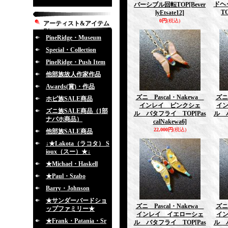
ドヘ
バーシブル回転TOP
[Bever
T
lyEtsate12]
0円
(税込)
アーティスト&アイテム
別
PineRidge・Museum
Special・Collection
PineRidge・Push Item
他部族故人作家作品
Awards(賞)・作品
ズニ Pascal・Nakewa
ズニ
ホピ族SALE商品
インレイ ピンクシェ
イ
ズニ族SALE商品（1部
ル バタフライ TOP
[Pas
ル 
ナバホ商品）
calNakewa6]
22,000円
(税込)
他部族SALE商品
↓★Lakota（ラコタ） S
ioux（スー）★↓
★Michael・Haskell
★Paul・Szabo
Barry・Johnson
★サンダーバードショ
ズニ Pascal・Nakewa
ズニ
ップファミリー★
インレイ イエローシェ
イ
★Frank・Patania・Sr
ル バタフライ TOP
[Pas
ル 