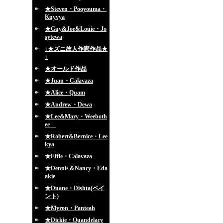
★Steven・Pooyouma・
Kuyvya
★Guy&Joe&Louie・Jo
sytewa
↓★ズニ故人作家作品★
↓
★オールド作品
★Juan・Calavaza
★Alice・Quam
★Andrew・Dewa
★Lee&Mary・Weeboth
ee
★Robert&Bernice・Lee
kya
★Effie・Calavaza
★Dennis＆Nancy・Eda
akie
★Duane・Dishta(ペイ
ント)
★Myron・Panteah
★Dickie・Quandelacy