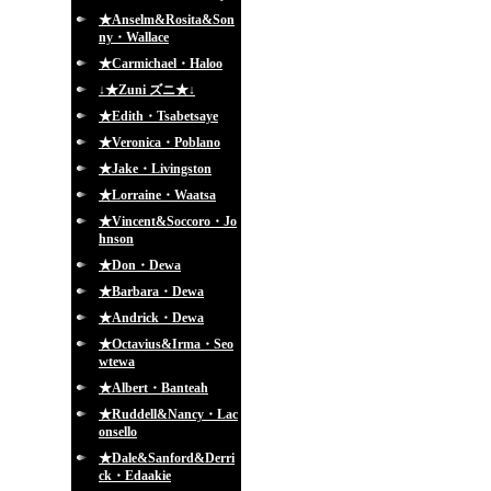
★Anselm&Rosita&Son
ny・Wallace
★Carmichael・Haloo
↓★Zuni ズニ★↓
★Edith・Tsabetsaye
★Veronica・Poblano
★Jake・Livingston
★Lorraine・Waatsa
★Vincent&Soccoro・Jo
hnson
★Don・Dewa
★Barbara・Dewa
★Andrick・Dewa
★Octavius&Irma・Seo
wtewa
★Albert・Banteah
★Ruddell&Nancy・Lac
onsello
★Dale&Sanford&Derri
ck・Edaakie