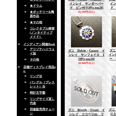
インレイ サンダーバー
イ
★ドラム
ド ピン付TOP
[z-top28]
ド 
★ポッテリー&陶
16,500円
(税込)
器作品
★その他
コレクタブル雑貨
(ノンネイティブ
メイド）
インディアン関連Book
アリゾナハイウェ
ズニ
ズニ Delvin・Gasper イ
イ誌
イン
ンレイ サンフェイス T
ー 
OP
[z-top24]
その他
20,900円
(税込)
店舗ディスプレイ用品e
tc
リング台
バングル（ブレス
レット）台
時計文字盤
リングサイズ直し
代金
別途販売用チェー
ズニ 
ズニ Beverly・Etsate イ
ン
り
ンレイ ココペリetc リ