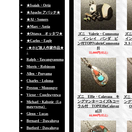
★Isaiah・Ortiz
★Apache アパッチ★
★Al・Somers
★Marc・Antia
★Ottawa オッタワ★
ズニ Valerie・Comosona
ズニ
インレイ パンダ ピ
イ
★Carlos・Eagle
ン付TOP
[ValerieComosona
スト
↓★ホピ故人作家作品★
8]
↓
55,000円
(税込)
Ralph・Tawangyaouma
Morris・Robinson
Allen・Pooyama
Charles・Loloma
Preston・Monongye
Victor・Coochwytewa
ズニ Effie・Calavaza キ
ズニ 
ングマンターコイズ&コー
ング
Michael・Kabotie（Lo
ラル付 TOP
[EffieCalavaz
O
mawywesa）
a13]
Glenn・Lucas
44,000円
(税込)
Bernard・Dawahoya
Bueford・Dawahoya