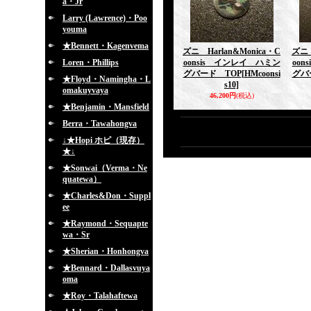
a・Jr
Larry (Lawrence)・Poo
youma
★Bennett・Kagenvema
ズニ Harlan&Monica・C
ズニ 
Loren・Phillips
oonsis インレイ ハミン
oo
グバード TOP
[HMcoonsi
グバ
★Floyd・Namingha・L
s10]
omakuyvaya
46,200円
(税込)
★Benjamin・Mansfield
Berra・Tawahongva
↓★Hopi ホピ（現存）
★↓
★Sonwai（Verma・Ne
quatewa）
★Charles&Don・Suppl
ee
★Raymond・Sequapte
wa・Sr
★Sherian・Honhongva
★Bennard・Dallasvuya
oma
★Roy・Talahaftewa