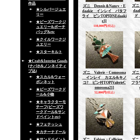
作品
ズニ 
ズニ Dennis＆Nancy・E
★シルバージュエ
da
daakie インレイ バタフ
リー
ド
ライ ピンTOP
[DNEdaaki
e3]
★ビーズワークジ
110,000円
(税込)
ュエリー&ポーチ
バッグ&etc
★クイルワークジ
ュエリー
★スターキルト
★Craft&Interior Goods
(ナバホ&ノンネイティ
ブ込)
ズニ Valerie・Comosona
ズニ 
★スカル&ウォー
インレイ カエル&キノ
イン
ボンネット
コ? ピン付TOP
[ValerieC
フラ
omosona21]
★ビーズワークド
52,800円
(税込)
ール&小物
★キャラクターモ
チーフ(ビーズワ
ークドール&サン
ドペイントetc)
★フェテッシュ
★カチーナドール
★サンドペイント
ズニ Fabian・Cellicion
ズニ 