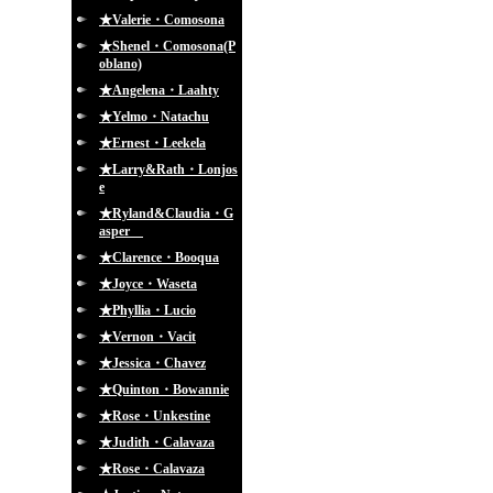
★Valerie・Comosona
★Shenel・Comosona(P
oblano)
★Angelena・Laahty
★Yelmo・Natachu
★Ernest・Leekela
★Larry&Rath・Lonjos
e
★Ryland&Claudia・G
asper
★Clarence・Booqua
★Joyce・Waseta
★Phyllia・Lucio
★Vernon・Vacit
★Jessica・Chavez
★Quinton・Bowannie
★Rose・Unkestine
★Judith・Calavaza
★Rose・Calavaza