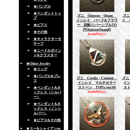
★バングル
★ペンダントトッ
ズニ Quinton・Quam
ズニ
プ
インレイ バード&フラワ
イ 
★ピアス
ー 回転リバーシブルTO
P
[QuintonQuam8]
★その他
38,500円
(税込)
★キャラクターモ
チーフ
★ニードルポイン
ト&クラスター
★Other Jewelry
★リング
★バングル&ブレ
ズニ Cecelia・Coomsis
ズニ 
ス
インレイ マルチカラー
イ
ストーン TOP
[z-top34]
スト
★ペンダント&ネ
ックレス（シルバ
19,800円
(税込)
ー）
★ペンダント&ネ
ックレス（ノンシ
ルバー）
★ピアス&その他
★スー&シャイアンetc