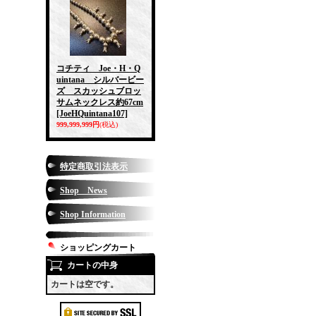
コチティ Joe・H・Q
uintana シルバービー
ズ スカッシュブロッ
サムネックレス約67cm
[JoeHQuintana107]
999,999,999円
(税込)
特定商取引法表示
Shop News
Shop Information
ショッピングカート
カートの中身
カートは空です。