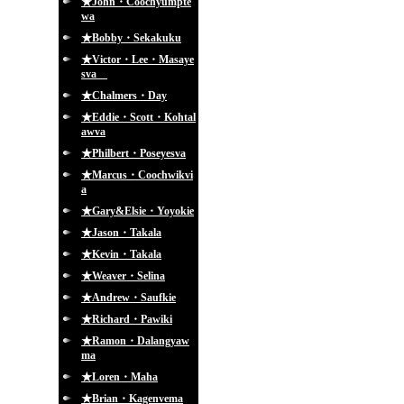
★John・Coochyumpte
wa
★Bobby・Sekakuku
★Victor・Lee・Masaye
sva
★Chalmers・Day
★Eddie・Scott・Kohtal
awva
★Philbert・Poseyesva
★Marcus・Coochwikvi
a
★Gary&Elsie・Yoyokie
★Jason・Takala
★Kevin・Takala
★Weaver・Selina
★Andrew・Saufkie
★Richard・Pawiki
★Ramon・Dalangyaw
ma
★Loren・Maha
★Brian・Kagenvema