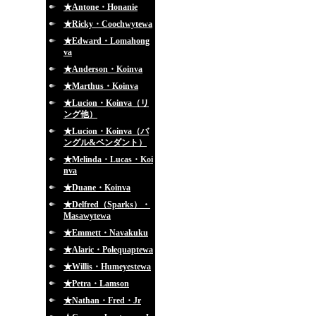
★Antone・Honanie
★Ricky・Coochwytewa
★Edward・Lomahong
va
★Anderson・Koinva
★Marthus・Koinva
★Lucion・Koinva（リ
ング他）
★Lucion・Koinva（バ
ングル&ペンダント）
★Melinda・Lucas・Koi
nva
★Duane・Koinva
★Delfred（Sparks）・
Masawytewa
★Emmett・Navakuku
★Alaric・Polequaptewa
★Willis・Humeyestewa
★Petra・Lamson
★Nathan・Fred・Jr