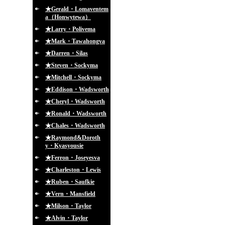
★Gerald・Lomaventem
a（Honwytewa）
★Larry・Polivema
★Mark・Tawahongva
★Darren・Silas
★Steven・Sockyma
★Mitchell・Sockyma
★Eddison・Wadsworth
★Cheryl・Wadsworth
★Ronald・Wadsworth
★Chales・Wadsworth
★Raymond&Doroth
y・Kyasyousie
★Ferron・Joseyesva
★Charleston・Lewis
★Ruben・Saufkie
★Vern・Mansfield
★Milson・Taylor
★Alvin・Taylor