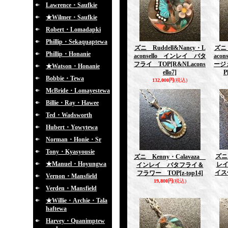
Lawrence・Saufkie
★Wilmer・Saufkie
Robert・Lomadapki
Phillip・Sekaquaptewa
ズニ Ruddell&Nancy・L
ズニ 
Phillip・Honanie
aconsello インレイ バタ
aco
フライ TOP
[R&NLacons
ージ
★Watson・Honanie
ello7]
P
Bobbie・Tewa
132,000円
(税込)
McBride・Lomayestewa
Billie・Ray・Hawee
Ted・Wadsworth
Hubert・Yowytewa
Norman・Honie・Sr
Tony・Kyasyousie
ズニ
ズニ Kenny・Calavaza
★Manuel・Hoyungwa
レ
インレイ バタフライ＆
イス
フラワー TOP
[z-top14]
Vernon・Mansfield
19,800円
(税込)
Verden・Mansfield
★Willie・Archie・Tala
haftewa
Harvey・Quanimptew