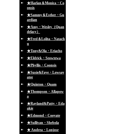
★Harlan＆Monica・Co
onsis
★Sammy＆Esther・Gu
ardian
★Amy・Wesley（Quan
delacy）
★Fred＆Lolita・Natach
u
★Tony&Ola・Eriacho
★Eldrick・Seowtewa
★Phyllis・Coonsis
★Susie&Faye・Lowsay
atee
★Quinton・Quam
★Thompson・Allapow
a
★Rayland&Patty・Eda
akie
★Edmond・Cooyate
★Sullivan・Shebola
★ Andrea・Lonjose