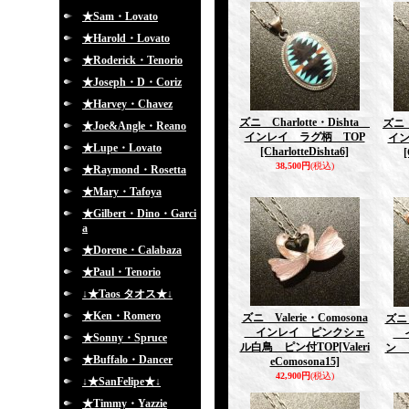
★Sam・Lovato
★Harold・Lovato
★Roderick・Tenorio
★Joseph・D・Coriz
★Harvey・Chavez
ズニ Charlotte・Dishta
ズニ 
★Joe&Angle・Reano
インレイ ラグ柄 TOP
イン
★Lupe・Lovato
[CharlotteDishta6]
[
38,500円
(税込)
★Raymond・Rosetta
★Mary・Tafoya
★Gilbert・Dino・Garci
a
★Dorene・Calabaza
★Paul・Tenorio
↓★Taos タオス★↓
★Ken・Romero
ズニ Valerie・Comosona
ズニ 
インレイ ピンクシェ
イ
★Sonny・Spruce
ル白鳥 ピン付TOP
[Valeri
ン 
★Buffalo・Dancer
eComosona15]
42,900円
(税込)
↓★SanFelipe★↓
★Timmy・Yazzie