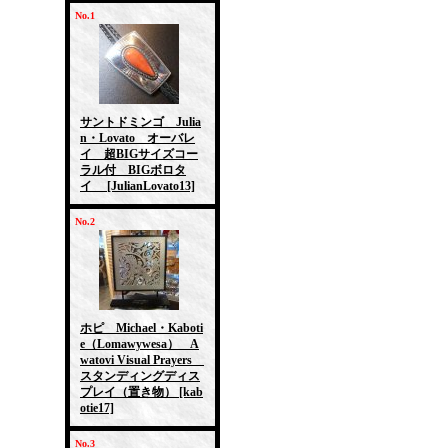
No.1
サントドミンゴ Julia
n・Lovato オーバレ
イ 超BIGサイズコー
ラル付 BIGボロタ
イ
[JulianLovato13]
No.2
ホピ Michael・Kaboti
e（Lomawywesa） A
watovi Visual Prayers
スタンディングディス
プレイ（置き物）
[kab
otie17]
No.3