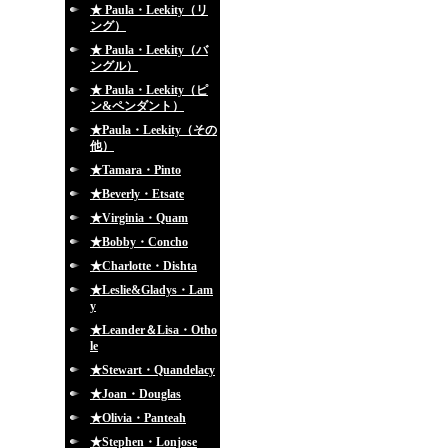
★ Paula・Leekity（リ
ング）
★ Paula・Leekity（バ
ングル）
★ Paula・Leekity（ピ
ン&ペンダント）
★Paula・Leekity（その
他）
★Tamara・Pinto
★Beverly・Etsate
★Virginia・Quam
★Bobby・Concho
★Charlotte・Dishta
★Leslie&Gladys・Lam
y
★Leander＆Lisa・Otho
le
★Stewart・Quandelacy
★Joan・Douglas
★Olivia・Panteah
★Stephen・Lonjose