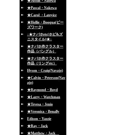
★Justin・Natewa
★Pascal・Nakewa
★Carol ・Lateyice
★Hollie・Booqua(ビー
ズワーク)
↓★ナバホetc(ホピ&ズ
ニスタイル)★↓
★ナバホ作クラスター
作品（バングル）
★ナバホ作クラスター
作品（リングetc）
Hyson・Craig(Navajo)
★Calvin・Peterson(Nav
ajo)
★Raymond・Boyd
★Larry・Watchman
★Tevesa・Jenio
★Veronica・Benally
Edison・Yazzie
★Ray・Jack
★Matthew・Jack