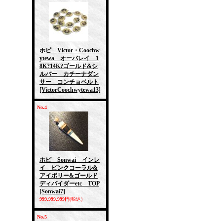
ホピ Victor・Coochw
ytewa オーバレイ 1
8K?14K?ゴールド&シ
ルバー カチーナダン
サー コンチョベルト
[VictorCoochwytewa13]
No.4
ホピ Sonwai インレ
イ ピンクコーラル&
アイボリー&ゴールド
ディバイダーetc TOP
[Sonwai7]
999,999,999円
(税込)
No.5