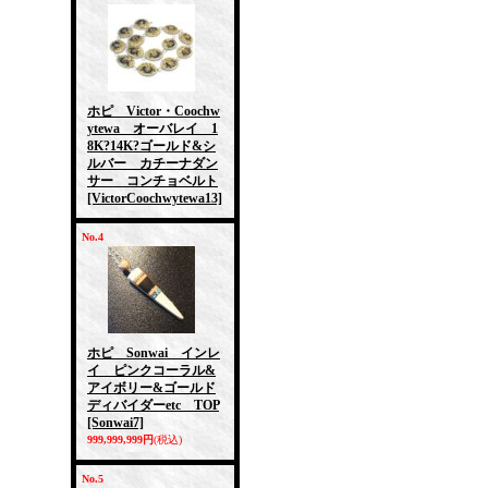
ホピ Victor・Coochw
ytewa オーバレイ 1
8K?14K?ゴールド&シ
ルバー カチーナダン
サー コンチョベルト
[VictorCoochwytewa13]
No.4
ホピ Sonwai インレ
イ ピンクコーラル&
アイボリー&ゴールド
ディバイダーetc TOP
[Sonwai7]
999,999,999円
(税込)
No.5