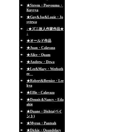
★Steven・Pooyouma・
Kuyvya
★Guy&Joe&Louie・Jo
sytewa
↓★ズニ故人作家作品★
↓
★オールド作品
★Juan・Calavaza
★Alice・Quam
★Andrew・Dewa
★Lee&Mary・Weeboth
ee
★Robert&Bernice・Lee
kya
★Effie・Calavaza
★Dennis＆Nancy・Eda
akie
★Duane・Dishta(ペイ
ント)
★Myron・Panteah
★Dickie・Quandelacy