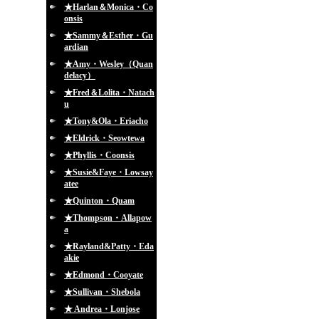
★Harlan＆Monica・Co
onsis
★Sammy＆Esther・Gu
ardian
★Amy・Wesley（Quan
delacy）
★Fred＆Lolita・Natach
u
★Tony&Ola・Eriacho
★Eldrick・Seowtewa
★Phyllis・Coonsis
★Susie&Faye・Lowsay
atee
★Quinton・Quam
★Thompson・Allapow
a
★Rayland&Patty・Eda
akie
★Edmond・Cooyate
★Sullivan・Shebola
★ Andrea・Lonjose