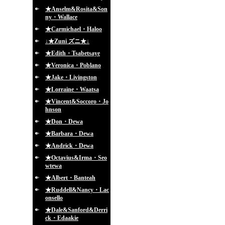
★Anselm&Rosita&Son
ny・Wallace
★Carmichael・Haloo
↓★Zuni ズニ★↓
★Edith・Tsabetsaye
★Veronica・Poblano
★Jake・Livingston
★Lorraine・Waatsa
★Vincent&Soccoro・Jo
hnson
★Don・Dewa
★Barbara・Dewa
★Andrick・Dewa
★Octavius&Irma・Seo
wtewa
★Albert・Banteah
★Ruddell&Nancy・Lac
onsello
★Dale&Sanford&Derri
ck・Edaakie