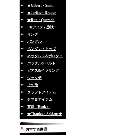
★Gilbert・Smith
★Joelias・Draper
★Rita・Quezada
↓★アイテム別★↓
リング
バングル
ペンダントトップ
ネックレス&ボロタイ
バックル&ベルト
ピアス&イヤリング
ウォッチ
その他
クラフトアイテム
チマヨアイテム
書籍（Book）
★Thanks・Soldout★
おすすめ商品