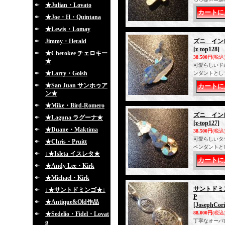
★Julian・Lovato
★Joe・H・Quintana
★Lewis・Lomay
Jimmy・Herald
ズニ イン
[z-top128]
★Cherokee チェロキー
38,500円
(税込
★
可愛らしいド
★Larry・Golsh
ンダントとし
★San Juan サンホゥア
ン★
★Mike・Bird-Romero
ズニ イン
★Laguna ラグーナ★
[z-top127]
★Duane・Maktima
38,500円
(税込
可愛らしいタ
★Chris・Pruitt
ペンダントと
↓★Isleta イスレタ★
★Andy Lee・Kirk
★Michael・Kirk
サントドミン
↓★サントドミンゴ★↓
P
★Antique&Old作品
[JosephCori
88,000円
(税込
★Sedelio・Fidel・Lovat
丁寧なオーバ
o