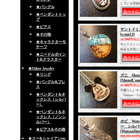
している部族
★バングル
★ペンダントトッ
プ
★ピアス
サントドミ
★その他
[s-top13]
24,200円
(税込
★キャラクターモ
サントドミン
チーフ
統ある貝殻に
★ニードルポイン
ト&クラスター
★Other Jewelry
★リング
ズニ She
[ShenelCom
★バングル&ブレ
41,800円
(税込
ス
可愛らしいキ
★ペンダント&ネ
「Shenne
ックレス（シルバ
ー）
★ペンダント&ネ
ックレス（ノンシ
ホピ Wat
ルバー）
ー シルバ
★ピアス&その他
[WatsonHon
999,999,999円
★スー&シャイアンetc