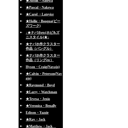
★Justin・Natewa
★Pascal・Nakewa
★Carol ・Lateyice
★Hollie・Booqua(ビー
ズワーク)
↓★ナバホetc(ホピ&ズ
ニスタイル)★↓
★ナバホ作クラスター
作品（バングル）
★ナバホ作クラスター
作品（リングetc）
Hyson・Craig(Navajo)
★Calvin・Peterson(Nav
ajo)
★Raymond・Boyd
★Larry・Watchman
★Tevesa・Jenio
★Veronica・Benally
Edison・Yazzie
★Ray・Jack
★Matthew・Jack