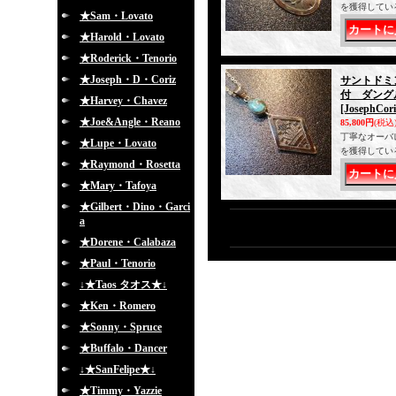
を獲得してい
★Sam・Lovato
★Harold・Lovato
★Roderick・Tenorio
★Joseph・D・Coriz
サントドミン
付 ダング
★Harvey・Chavez
[JosephCori
★Joe&Angle・Reano
85,800円
(税込
丁寧なオーバ
★Lupe・Lovato
を獲得してい
★Raymond・Rosetta
★Mary・Tafoya
★Gilbert・Dino・Garci
a
★Dorene・Calabaza
★Paul・Tenorio
↓★Taos タオス★↓
★Ken・Romero
★Sonny・Spruce
★Buffalo・Dancer
↓★SanFelipe★↓
★Timmy・Yazzie