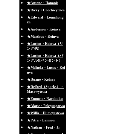
★Antone・Honanie
★Ricky・Coochwytewa
★Edward・Lomahong
va
★Anderson・Koinva
★Marthus・Koinva
★Lucion・Koinva（リ
ング他）
★Lucion・Koinva（バ
ングル&ペンダント）
★Melinda・Lucas・Koi
nva
★Duane・Koinva
★Delfred（Sparks）・
Masawytewa
★Emmett・Navakuku
★Alaric・Polequaptewa
★Willis・Humeyestewa
★Petra・Lamson
★Nathan・Fred・Jr