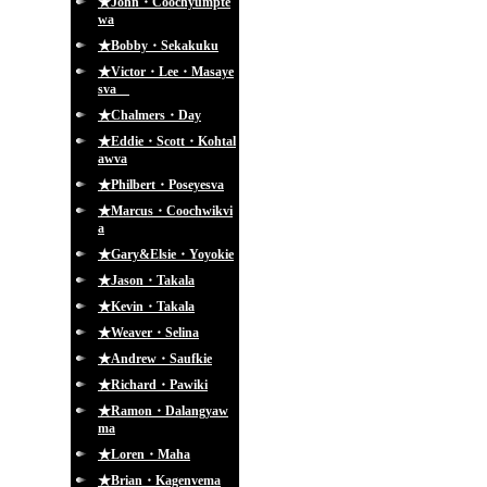
★John・Coochyumpte
wa
★Bobby・Sekakuku
★Victor・Lee・Masaye
sva
★Chalmers・Day
★Eddie・Scott・Kohtal
awva
★Philbert・Poseyesva
★Marcus・Coochwikvi
a
★Gary&Elsie・Yoyokie
★Jason・Takala
★Kevin・Takala
★Weaver・Selina
★Andrew・Saufkie
★Richard・Pawiki
★Ramon・Dalangyaw
ma
★Loren・Maha
★Brian・Kagenvema