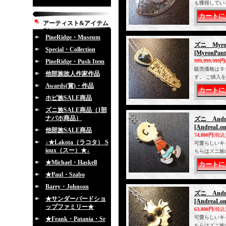
も獲得してい
アーティスト&アイテム
別
PineRidge・Museum
ズニ Myro
Special・Collection
[MyronPant
PineRidge・Push Item
999,999,999円
販売価格は９
他部族故人作家作品
す。 ご購入
Awards(賞)・作品
ホピ族SALE商品
ズニ族SALE商品（1部
ナバホ商品）
ズニ And
[AndreaLon
他部族SALE商品
74,800円
(税込
↓★Lakota（ラコタ） S
可愛らしいキ
ioux（スー）★↓
ちらはズニ族
★Michael・Haskell
★Paul・Szabo
Barry・Johnson
ズニ And
★サンダーバードショ
[AndreaLon
ップファミリー★
63,800円
(税込
可愛らしいキ
★Frank・Patania・Sr
ちらはズニ族