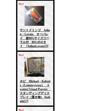
No.1
サントドミンゴ Julia
n・Lovato オーバレ
イ 超BIGサイズコー
ラル付 BIGボロタ
イ
[JulianLovato13]
No.2
ホピ Michael・Kaboti
e（Lomawywesa） A
watovi Visual Prayers
スタンディングディス
プレイ（置き物）
[kab
otie17]
No.3