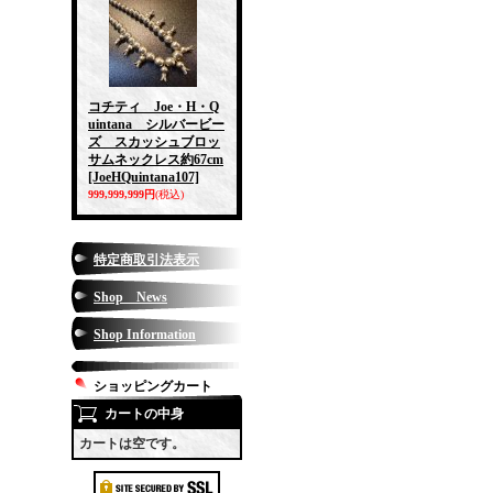
コチティ Joe・H・Q
uintana シルバービー
ズ スカッシュブロッ
サムネックレス約67cm
[JoeHQuintana107]
999,999,999円
(税込)
特定商取引法表示
Shop News
Shop Information
ショッピングカート
カートの中身
カートは空です。