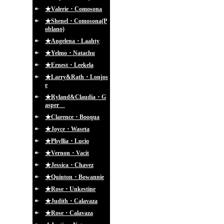
★Valerie・Comosona
★Shenel・Comosona(P
oblano)
★Angelena・Laahty
★Yelmo・Natachu
★Ernest・Leekela
★Larry&Rath・Lonjos
e
★Ryland&Claudia・G
asper
★Clarence・Booqua
★Joyce・Waseta
★Phyllia・Lucio
★Vernon・Vacit
★Jessica・Chavez
★Quinton・Bowannie
★Rose・Unkestine
★Judith・Calavaza
★Rose・Calavaza