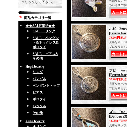
可愛らしいキ
クリックして下さい。
ちらはズニ族
商品カテゴリ一覧
★★SALE商品★★
ホピ Fer
SALE リング
[FerronJose
SALE ペンダン
79,200円
(税込
ト&ネックレス&
見事なオーバ
ボロタイ
プになります
SALE ピアス&
その他
Hopi Jewelry
ホピ Fer
リング
[FerronJose
バングル
57,200円
(税込
見事なオーバ
ペンダントトップ
プになります
ピアス
ボロタイ
バックル
ズニ Do
その他
[Dondewa31
Zuni Jewelry
187,000円
(税込
見事なサンフ
★リング