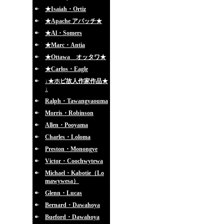
★Isaiah・Ortiz
★Apache アパッチ★
★Al・Somers
★Marc・Antia
★Ottawa オッタワ★
★Carlos・Eagle
↓★ホピ故人作家作品★
↓
Ralph・Tawangyaouma
Morris・Robinson
Allen・Pooyama
Charles・Loloma
Preston・Monongye
Victor・Coochwytewa
Michael・Kabotie（Lo
mawywesa）
Glenn・Lucas
Bernard・Dawahoya
Bueford・Dawahoya