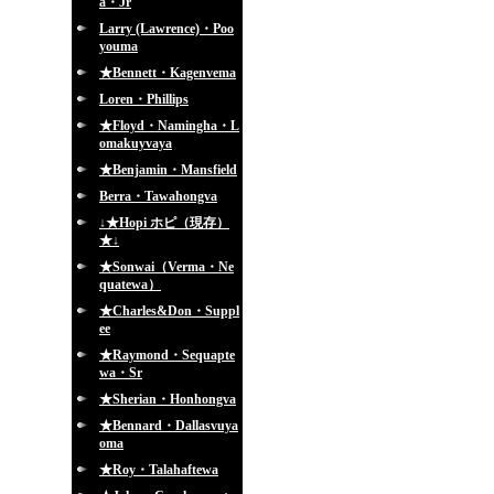
a・Jr
Larry (Lawrence)・Poo
youma
★Bennett・Kagenvema
Loren・Phillips
★Floyd・Namingha・L
omakuyvaya
★Benjamin・Mansfield
Berra・Tawahongva
↓★Hopi ホピ（現存）
★↓
★Sonwai（Verma・Ne
quatewa）
★Charles&Don・Suppl
ee
★Raymond・Sequapte
wa・Sr
★Sherian・Honhongva
★Bennard・Dallasvuya
oma
★Roy・Talahaftewa