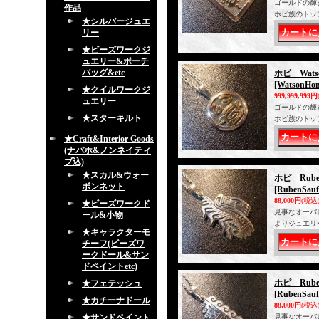
ゴールドの輝
作品
ホピ族のトッ
★シルバージュエ
リー
★ビーズワークジ
ュエリー&ポーチ
バッグ&etc
ホピ Wat
[WatsonHon
★クイルワークジ
999,999,999円
ュエリー
ゴールドの輝
★スターキルト
ホピ族のトッ
★Craft&Interior Goods
(ナバホ&ノンネイティ
ブ込)
★スカル&ウォー
ホピ Rub
ボンネット
[RubenSauf
88,000円
(税込
★ビーズワークド
見事なオーバ
ール&小物
よりジュエリ
★キャラクターモ
チーフ(ビーズワ
ークドール&サン
ドペイントetc)
ホピ Rube
★フェテッシュ
[RubenSauf
★カチーナドール
88,000円
(税込
★サンドペイント
見事なオーバ