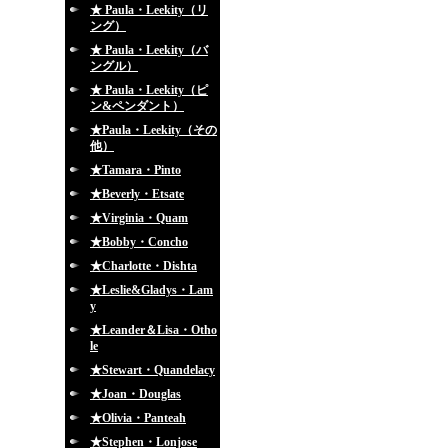
★ Paula・Leekity（リ
ング）
★ Paula・Leekity（バ
ングル）
★ Paula・Leekity（ピ
ン&ペンダント）
★Paula・Leekity（その
他）
★Tamara・Pinto
★Beverly・Etsate
★Virginia・Quam
★Bobby・Concho
★Charlotte・Dishta
★Leslie&Gladys・Lam
y
★Leander＆Lisa・Otho
le
★Stewart・Quandelacy
★Joan・Douglas
★Olivia・Panteah
★Stephen・Lonjose