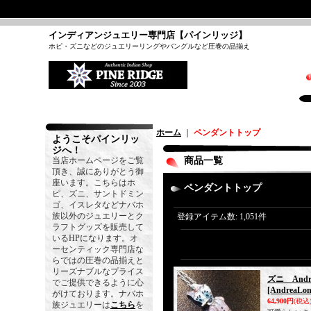
インディアンジュエリー専門店【パインリッジ】
ホピ・ズニなどのジュエリーリングやバングルなど圧巻の品揃え
ホーム
｜
ペンダントトップ
ようこそパインリッ
ジへ！
当店ホームページをご覧
商品一覧
頂き、誠にありがとう御
座います。こちらはホ
ペンダントトップ
ピ、ズニ、サントドミン
ゴ、イスレタなどナバホ
族以外のジュエリーとク
登録アイテム数
:
1,051件
ラフトグッズを販売して
いるHPになります。オ
ーセンティック専門店な
らではの圧巻の品揃えと
リーズナブルなプライス
ズニ And
でご提供できるように心
[AndreaLon
がけております。ナバホ
64,900円
(税込
族ジュエリーは
こちら
を