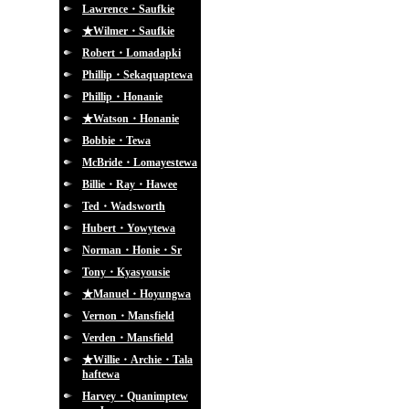
Lawrence・Saufkie
★Wilmer・Saufkie
Robert・Lomadapki
Phillip・Sekaquaptewa
Phillip・Honanie
★Watson・Honanie
Bobbie・Tewa
McBride・Lomayestewa
Billie・Ray・Hawee
Ted・Wadsworth
Hubert・Yowytewa
Norman・Honie・Sr
Tony・Kyasyousie
★Manuel・Hoyungwa
Vernon・Mansfield
Verden・Mansfield
★Willie・Archie・Tala
haftewa
Harvey・Quanimptew