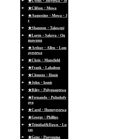
★Cyrus・Josytewa・Jr
★Clifton・Mowa
★Augustine・Mowa・J
r
★Shannon・Talawepi
★Loren・Sakeva・Qu
mawunu
★Arthur・Allen・Lom
ayestewa
★Chris・Mansfield
★Frank・Lahaleon
★Clement・Honie
★John・honie
★Riley・Polyquaptewa
★Fernando・Puhuhefv
aya
★Carol・Humeyestewa
★George・Phillips
★Trinidad&Dawn・Lu
cas
★Gene・Pooyouma