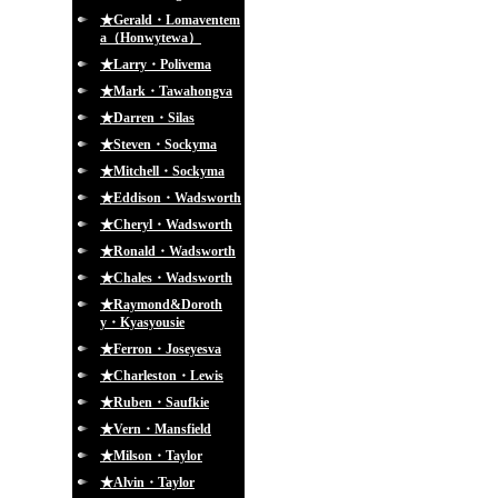
★Gerald・Lomaventem
a（Honwytewa）
★Larry・Polivema
★Mark・Tawahongva
★Darren・Silas
★Steven・Sockyma
★Mitchell・Sockyma
★Eddison・Wadsworth
★Cheryl・Wadsworth
★Ronald・Wadsworth
★Chales・Wadsworth
★Raymond&Doroth
y・Kyasyousie
★Ferron・Joseyesva
★Charleston・Lewis
★Ruben・Saufkie
★Vern・Mansfield
★Milson・Taylor
★Alvin・Taylor