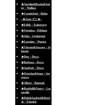
★Anselm&Rosita&Son
ny・Wallace
★Carmichael・Haloo
↓★Zuni ズニ★↓
★Edith・Tsabetsaye
★Veronica・Poblano
★Jake・Livingston
★Lorraine・Waatsa
★Vincent&Soccoro・Jo
hnson
★Don・Dewa
★Barbara・Dewa
★Andrick・Dewa
★Octavius&Irma・Seo
wtewa
★Albert・Banteah
★Ruddell&Nancy・Lac
onsello
★Dale&Sanford&Derri
ck・Edaakie