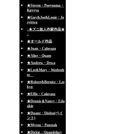
★Steven・Pooyouma・
Kuyvya
★Guy&Joe&Louie・Jo
sytewa
↓★ズニ故人作家作品★
↓
★オールド作品
★Juan・Calavaza
★Alice・Quam
★Andrew・Dewa
★Lee&Mary・Weeboth
ee
★Robert&Bernice・Lee
kya
★Effie・Calavaza
★Dennis＆Nancy・Eda
akie
★Duane・Dishta(ペイ
ント)
★Myron・Panteah
★Dickie・Quandelacy