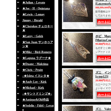
★Julian・Lovato
[LawrenceS
999,999,999円
★Joe・H・Quintana
販売価格は９
★Lewis・Lomay
しておりませ
Jimmy・Herald
★Cherokee チェロキー
★
★Larry・Golsh
ホピ Marc
[MarcusCoo
★San Juan サンホゥア
99,000円
(税込
ン★
ものすごく綺
★Mike・Bird-Romero
ンアーティスト
★Laguna ラグーナ★
★Duane・Maktima
★Chris・Pruitt
ズニ イン
↓★Isleta イスレタ★
[z-top125]
28,080円
(税込
★Andy Lee・Kirk
ユニークなプ
★Michael・Kirk
よいサイズで
↓★サントドミンゴ★↓
★Antique&Old作品
★Sedelio・Fidel・Lovat
ズニ Val
o