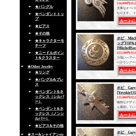
154,000円
(税込
★バングル
見事なオーバ
なります。 
★ペンダントトッ
プ
★ピアス
★その他
ホピ Mit
★キャラクターモ
ッグTOP
チーフ
[MitchellSo
★ニードルポイン
115,500円
(税込
ト&クラスター
力強いべアー
ベテランアー
★Other Jewelry
★リング
★バングル&ブレ
ス
ホピ Gar
★ペンダント&ネ
[Yoyokie151
ックレス（シルバ
132,000円
(税込
ー）
独特なデザイ
も獲得してい
★ペンダント&ネ
ックレス（ノンシ
ルバー）
★ピアス&その他
ホピ Gar
★スー&シャイアンetc