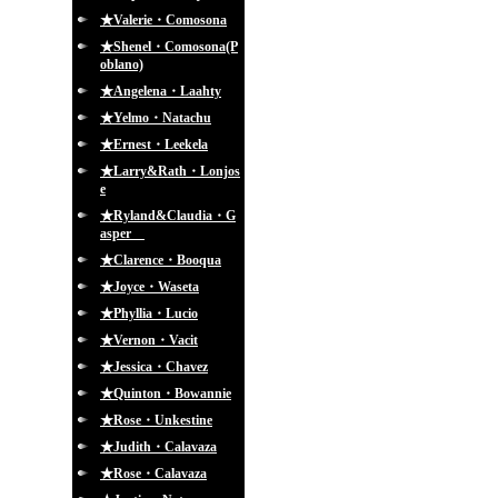
★Valerie・Comosona
★Shenel・Comosona(P
oblano)
★Angelena・Laahty
★Yelmo・Natachu
★Ernest・Leekela
★Larry&Rath・Lonjos
e
★Ryland&Claudia・G
asper
★Clarence・Booqua
★Joyce・Waseta
★Phyllia・Lucio
★Vernon・Vacit
★Jessica・Chavez
★Quinton・Bowannie
★Rose・Unkestine
★Judith・Calavaza
★Rose・Calavaza