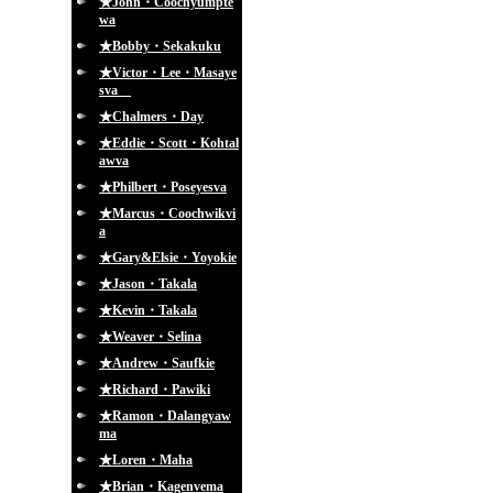
★John・Coochyumpte
wa
★Bobby・Sekakuku
★Victor・Lee・Masaye
sva
★Chalmers・Day
★Eddie・Scott・Kohtal
awva
★Philbert・Poseyesva
★Marcus・Coochwikvi
a
★Gary&Elsie・Yoyokie
★Jason・Takala
★Kevin・Takala
★Weaver・Selina
★Andrew・Saufkie
★Richard・Pawiki
★Ramon・Dalangyaw
ma
★Loren・Maha
★Brian・Kagenvema