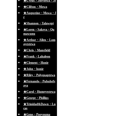
★Cyrus・Josytewa・Jr
★Clifton・Mowa
★Augustine・Mowa・J
r
★Shannon・Talawepi
★Loren・Sakeva・Qu
mawunu
★Arthur・Allen・Lom
ayestewa
★Chris・Mansfield
★Frank・Lahaleon
★Clement・Honie
★John・honie
★Riley・Polyquaptewa
★Fernando・Puhuhefv
aya
★Carol・Humeyestewa
★George・Phillips
★Trinidad&Dawn・Lu
cas
★Gene・Pooyouma