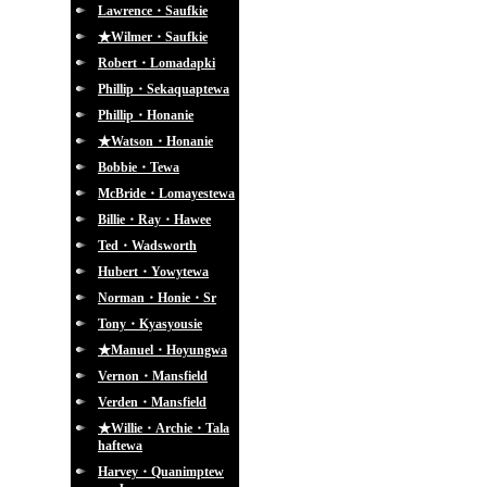
Lawrence・Saufkie
★Wilmer・Saufkie
Robert・Lomadapki
Phillip・Sekaquaptewa
Phillip・Honanie
★Watson・Honanie
Bobbie・Tewa
McBride・Lomayestewa
Billie・Ray・Hawee
Ted・Wadsworth
Hubert・Yowytewa
Norman・Honie・Sr
Tony・Kyasyousie
★Manuel・Hoyungwa
Vernon・Mansfield
Verden・Mansfield
★Willie・Archie・Tala
haftewa
Harvey・Quanimptew