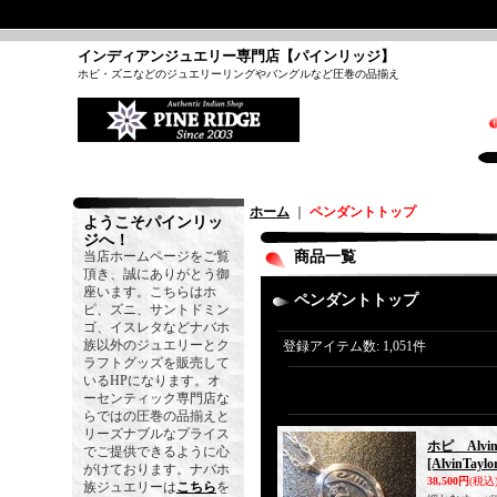
インディアンジュエリー専門店【パインリッジ】
ホピ・ズニなどのジュエリーリングやバングルなど圧巻の品揃え
ホーム
｜
ペンダントトップ
ようこそパインリッ
ジへ！
当店ホームページをご覧
商品一覧
頂き、誠にありがとう御
座います。こちらはホ
ペンダントトップ
ピ、ズニ、サントドミン
ゴ、イスレタなどナバホ
族以外のジュエリーとク
登録アイテム数
:
1,051件
ラフトグッズを販売して
いるHPになります。オ
ーセンティック専門店な
らではの圧巻の品揃えと
リーズナブルなプライス
ホピ Alv
でご提供できるように心
[AlvinTaylo
がけております。ナバホ
38,500円
(税込
族ジュエリーは
こちら
を