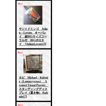
No.1
サントドミンゴ Julia
n・Lovato オーバレ
イ 超BIGサイズコー
ラル付 BIGボロタ
イ
[JulianLovato13]
No.2
ホピ Michael・Kaboti
e（Lomawywesa） A
watovi Visual Prayers
スタンディングディス
プレイ（置き物）
[kab
otie17]
No.3