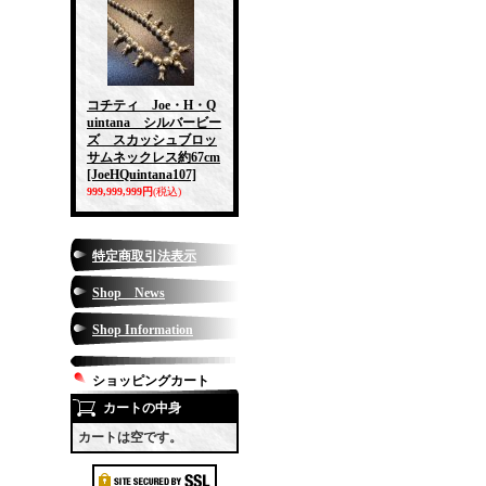
コチティ Joe・H・Q
uintana シルバービー
ズ スカッシュブロッ
サムネックレス約67cm
[JoeHQuintana107]
999,999,999円
(税込)
特定商取引法表示
Shop News
Shop Information
ショッピングカート
カートの中身
カートは空です。