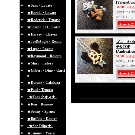
[ValerieCo
★Sam・Lovato
38,500円
(税込
ものすごく可
★Harold・Lovato
なります。 
★Roderick・Tenorio
★Joseph・D・Coriz
★Harvey・Chavez
★Joe&Angle・Reano
ズニ And
チ&TOP
★Lupe・Lovato
[AndreaLon
★Raymond・Rosetta
58,300円
(税込
可愛らしいキ
★Mary・Tafoya
ちらはズニ族
★Gilbert・Dino・Garci
a
★Dorene・Calabaza
★Paul・Tenorio
↓★Taos タオス★↓
★Ken・Romero
★Sonny・Spruce
★Buffalo・Dancer
↓★SanFelipe★↓
★Timmy・Yazzie