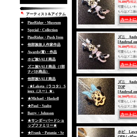
70,400円
(税込
可愛らしいキ
ちらはズニ族
アーティスト&アイテム
別
PineRidge・Museum
Special・Collection
ズニ And
PineRidge・Push Item
[AndreaLon
他部族故人作家作品
70,400円
(税込
Awards(賞)・作品
可愛らしいキ
ちらはズニ族
ホピ族SALE商品
ズニ族SALE商品（1部
ナバホ商品）
他部族SALE商品
ズニ And
↓★Lakota（ラコタ） S
TOP
ioux（スー）★↓
[AndreaLon
58,300円
(税込
★Michael・Haskell
可愛らしいキ
★Paul・Szabo
ちらはズニ族
Barry・Johnson
★サンダーバードショ
ップファミリー★
ホピ Law
★Frank・Patania・Sr
OP&レザ