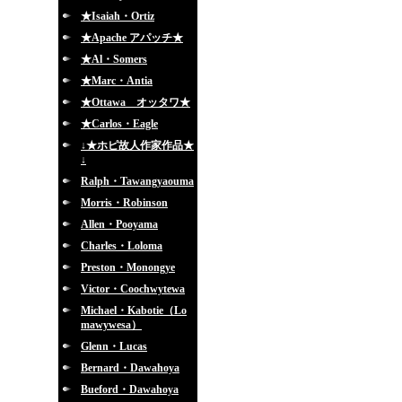
★Isaiah・Ortiz
★Apache アパッチ★
★Al・Somers
★Marc・Antia
★Ottawa オッタワ★
★Carlos・Eagle
↓★ホピ故人作家作品★
↓
Ralph・Tawangyaouma
Morris・Robinson
Allen・Pooyama
Charles・Loloma
Preston・Monongye
Victor・Coochwytewa
Michael・Kabotie（Lo
mawywesa）
Glenn・Lucas
Bernard・Dawahoya
Bueford・Dawahoya