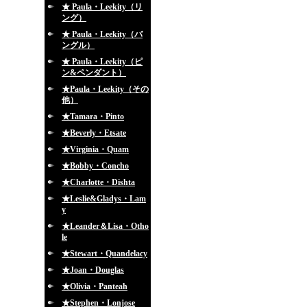
★ Paula・Leekity（リ
ング）
★ Paula・Leekity（バ
ングル）
★ Paula・Leekity（ピ
ン&ペンダント）
★Paula・Leekity（その
他）
★Tamara・Pinto
★Beverly・Etsate
★Virginia・Quam
★Bobby・Concho
★Charlotte・Dishta
★Leslie&Gladys・Lam
y
★Leander＆Lisa・Otho
le
★Stewart・Quandelacy
★Joan・Douglas
★Olivia・Panteah
★Stephen・Lonjose