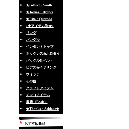
★Gilbert・Smith
★Joelias・Draper
★Rita・Quezada
↓★アイテム別★↓
リング
バングル
ペンダントトップ
ネックレス&ボロタイ
バックル&ベルト
ピアス&イヤリング
ウォッチ
その他
クラフトアイテム
チマヨアイテム
書籍（Book）
★Thanks・Soldout★
おすすめ商品