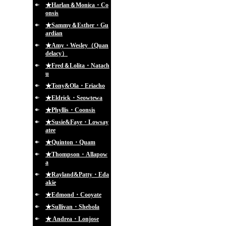
★Harlan＆Monica・Co
onsis
★Sammy＆Esther・Gu
ardian
★Amy・Wesley（Quan
delacy）
★Fred＆Lolita・Natach
u
★Tony&Ola・Eriacho
★Eldrick・Seowtewa
★Phyllis・Coonsis
★Susie&Faye・Lowsay
atee
★Quinton・Quam
★Thompson・Allapow
a
★Rayland&Patty・Eda
akie
★Edmond・Cooyate
★Sullivan・Shebola
★ Andrea・Lonjose