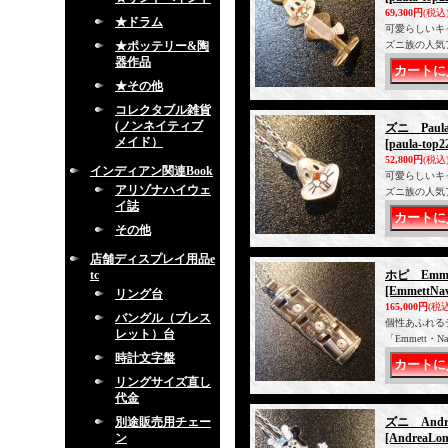
69,300円
(税込
★ドラム
可愛らしいキ
★ポッテリー&陶
ズニ族の人気
器作品
★その他
コレクタブル雑貨
(ノンネイティブ
ズニ Pau
メイド）
[paula-top2
52,800円
(税込
インディアン関連Book
可愛らしいキ
アリゾナハイウェ
ズニ族の人気
イ誌
その他
店舗ディスプレイ用品e
tc
ホピ Emm
[EmmettNa
リング台
165,000円
(税込
バングル（ブレス
個性あふれる
レット）台
「Emmett・
時計文字盤
リングサイズ直し
代金
別途販売用チェー
ズニ And
ン
[AndreaLon