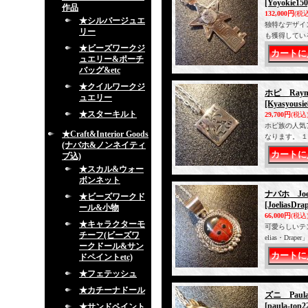
[Yoyokie150
作品
132,000円
(税込
★シルバージュエ
独特なデザイ
リー
も獲得してい
★ビーズワークジ
ュエリー&ポーチ
バッグ&etc
★クイルワークジ
ホピ Ray
ュエリー
[Kyasyousie
★スターキルト
29,700円
(税込
ホピ族の人気ア
★Craft&Interior Goods
なります。 
(ナバホ&ノンネイティ
ブ込)
★スカル&ウォー
ボンネット
ナバホ Jo
★ビーズワークド
[JoeliasDra
ール&小物
66,000円
(税込
★キャラクターモ
可愛らしいテ
チーフ(ビーズワ
elias・D
ークドール&サン
ドペイントetc)
★フェテッシュ
★カチーナドール
ズニ Pau
[paula-top2
★サンドペイント