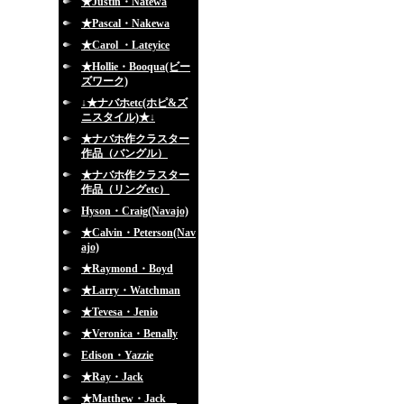
★Justin・Natewa
★Pascal・Nakewa
★Carol ・Lateyice
★Hollie・Booqua(ビー
ズワーク)
↓★ナバホetc(ホピ&ズ
ニスタイル)★↓
★ナバホ作クラスター
作品（バングル）
★ナバホ作クラスター
作品（リングetc）
Hyson・Craig(Navajo)
★Calvin・Peterson(Nav
ajo)
★Raymond・Boyd
★Larry・Watchman
★Tevesa・Jenio
★Veronica・Benally
Edison・Yazzie
★Ray・Jack
★Matthew・Jack