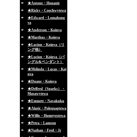
★Antone・Honanie
★Ricky・Coochwytewa
★Edward・Lomahong
va
★Anderson・Koinva
★Marthus・Koinva
★Lucion・Koinva（リ
ング他）
★Lucion・Koinva（バ
ングル&ペンダント）
★Melinda・Lucas・Koi
nva
★Duane・Koinva
★Delfred（Sparks）・
Masawytewa
★Emmett・Navakuku
★Alaric・Polequaptewa
★Willis・Humeyestewa
★Petra・Lamson
★Nathan・Fred・Jr