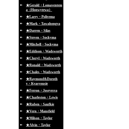
★Gerald・Lomaventem
a（Honwytewa）
★Larry・Polivema
★Mark・Tawahongva
★Darren・Silas
★Steven・Sockyma
★Mitchell・Sockyma
★Eddison・Wadsworth
★Cheryl・Wadsworth
★Ronald・Wadsworth
★Chales・Wadsworth
★Raymond&Doroth
y・Kyasyousie
★Ferron・Joseyesva
★Charleston・Lewis
★Ruben・Saufkie
★Vern・Mansfield
★Milson・Taylor
★Alvin・Taylor