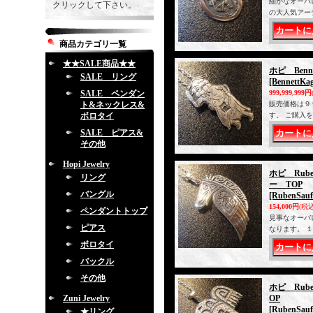
細かなオーバ
クリックして下さい。
の大人気アー
商品カテゴリ一覧
★★SALE商品★★
ホピ Ben
SALE リング
[BennettKa
SALE ペンダン
999,999,999円
ト&ネックレス&
販売価格は９
ボロタイ
す。 ご購入
SALE ピアス&
その他
Hopi Jewelry
ホピ Rub
リング
ー TOP
バングル
[RubenSauf
154,000円
(税込
ペンダントトップ
見事なオーバ
ピアス
なります。 
ボロタイ
バックル
その他
ホピ Rub
Zuni Jewelry
OP
[RubenSauf
★リング