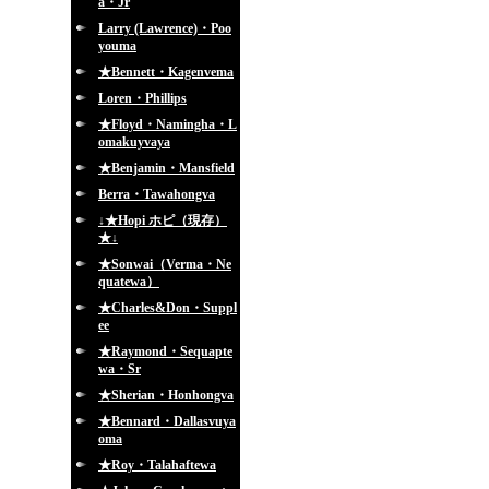
a・Jr
Larry (Lawrence)・Poo
youma
★Bennett・Kagenvema
Loren・Phillips
★Floyd・Namingha・L
omakuyvaya
★Benjamin・Mansfield
Berra・Tawahongva
↓★Hopi ホピ（現存）
★↓
★Sonwai（Verma・Ne
quatewa）
★Charles&Don・Suppl
ee
★Raymond・Sequapte
wa・Sr
★Sherian・Honhongva
★Bennard・Dallasvuya
oma
★Roy・Talahaftewa