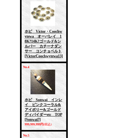
ホピ Victor・Coochw
ytewa オーバレイ 1
8K?14K?ゴールド&シ
ルバー カチーナダン
サー コンチョベルト
[VictorCoochwytewa13]
No.4
ホピ Sonwai インレ
イ ピンクコーラル&
アイボリー&ゴールド
ディバイダーetc TOP
[Sonwai7]
999,999,999円
(税込)
No.5