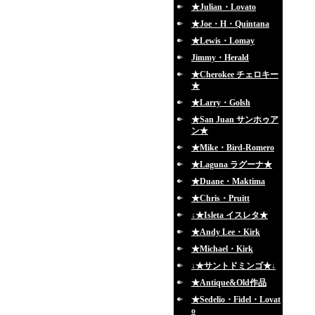
★Julian・Lovato
★Joe・H・Quintana
★Lewis・Lomay
Jimmy・Herald
★Cherokee チェロキー
★
★Larry・Golsh
★San Juan サンホゥア
ン★
★Mike・Bird-Romero
★Laguna ラグーナ★
★Duane・Maktima
★Chris・Pruitt
↓★Isleta イスレタ★
★Andy Lee・Kirk
★Michael・Kirk
↓★サントドミンゴ★↓
★Antique&Old作品
★Sedelio・Fidel・Lovat
o