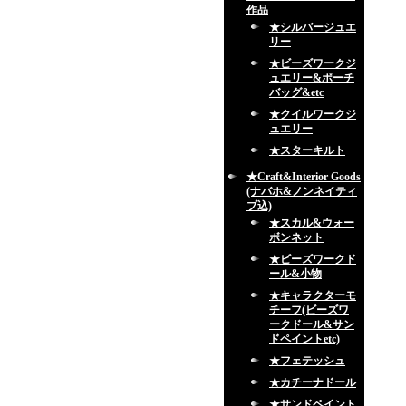
作品
★シルバージュエ
リー
★ビーズワークジ
ュエリー&ポーチ
バッグ&etc
★クイルワークジ
ュエリー
★スターキルト
★Craft&Interior Goods
(ナバホ&ノンネイティ
ブ込)
★スカル&ウォー
ボンネット
★ビーズワークド
ール&小物
★キャラクターモ
チーフ(ビーズワ
ークドール&サン
ドペイントetc)
★フェテッシュ
★カチーナドール
★サンドペイント