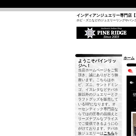
インディアンジュエリー専門店【
ホピ・ズニなどのジュエリーリングやバン
ホーム
ようこそパインリッ
ジへ！
当店ホームページをご覧
頂き、誠にありがとう御
座います。こちらはホ
ピ、ズニ、サントドミン
ゴ、イスレタなどナバホ
族以外のジュエリーとク
ラフトグッズを販売して
いるHPになります。オ
ーセンティック専門店な
らではの圧巻の品揃えと
リーズナブルなプライス
でご提供できるように心
がけております。ナバホ
族ジュエリーは
こちら
を