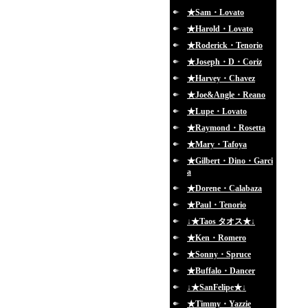
★Sam・Lovato
★Harold・Lovato
★Roderick・Tenorio
★Joseph・D・Coriz
★Harvey・Chavez
★Joe&Angle・Reano
★Lupe・Lovato
★Raymond・Rosetta
★Mary・Tafoya
★Gilbert・Dino・Garci
a
★Dorene・Calabaza
★Paul・Tenorio
↓★Taos タオス★↓
★Ken・Romero
★Sonny・Spruce
★Buffalo・Dancer
↓★SanFelipe★↓
★Timmy・Yazzie