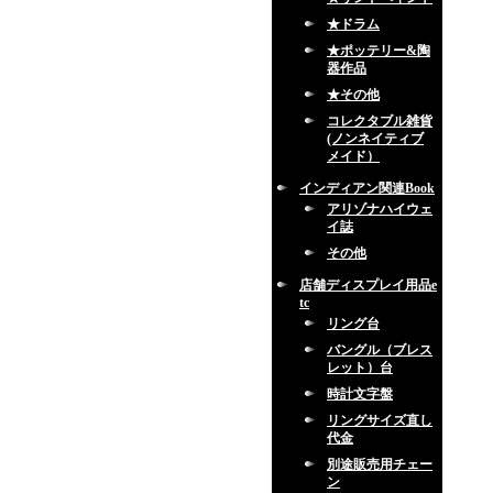
★ドラム
★ポッテリー&陶
器作品
★その他
コレクタブル雑貨
(ノンネイティブ
メイド）
インディアン関連Book
アリゾナハイウェ
イ誌
その他
店舗ディスプレイ用品e
tc
リング台
バングル（ブレス
レット）台
時計文字盤
リングサイズ直し
代金
別途販売用チェー
ン