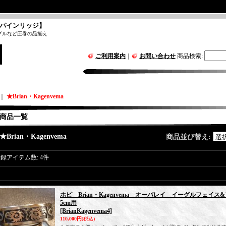
パインリッジ】
グルなど圧巻の品揃え
ご利用案内
｜
お問い合わせ
商品検索
:
｜
★Brian・Kagenvema
商品一覧
★Brian・Kagenvema
商品並び替え
:
登録アイテム数
:
4件
ホピ Brian・Kagenvema オーバレイ イーグルフェイス
5cm用
[BrianKagenvema4]
110,000円
(税込)