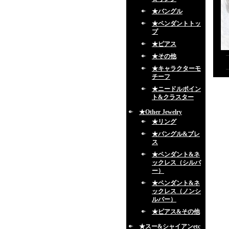
★バングル
★ペンダントトッ
プ
★ピアス
★その他
★キャラクターモ
チーフ
★ニードルポイン
ト&クラスター
★Other Jewelry
★リング
★バングル&ブレ
ス
★ペンダント&ネ
ックレス（シルバ
ー）
★ペンダント&ネ
ックレス（ノンシ
ルバー）
★ピアス&その他
★スー&シャイアンetc