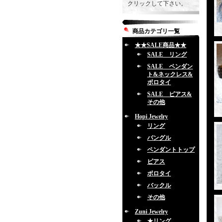
クリックして下さい。
商品カテゴリ一覧
★★SALE商品★★
SALE リング
SALE ペンダン
ト&ネックレス&
ボロタイ
SALE ピアス&
その他
Hopi Jewelry
リング
バングル
ペンダントトップ
ピアス
ボロタイ
バックル
その他
Zuni Jewelry
★リング