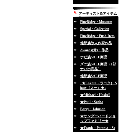
アーティスト&アイテム
別
PineRidge・Museum
Special・Collection
PineRidge・Push Item
他部族故人作家作品
Awards(賞)・作品
ホピ族SALE商品
ズニ族SALE商品（1部
ナバホ商品）
他部族SALE商品
↓★Lakota（ラコタ） S
ioux（スー）★↓
★Michael・Haskell
★Paul・Szabo
Barry・Johnson
★サンダーバードショ
ップファミリー★
★Frank・Patania・Sr