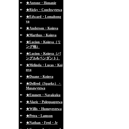
★Antone・Honanie
★Ricky・Coochwytewa
★Edward・Lomahong
va
★Anderson・Koinva
★Marthus・Koinva
★Lucion・Koinva（リ
ング他）
★Lucion・Koinva（バ
ングル&ペンダント）
★Melinda・Lucas・Koi
nva
★Duane・Koinva
★Delfred（Sparks）・
Masawytewa
★Emmett・Navakuku
★Alaric・Polequaptewa
★Willis・Humeyestewa
★Petra・Lamson
★Nathan・Fred・Jr