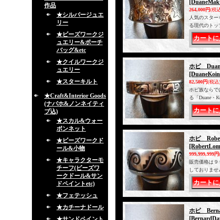
[DuaneMak
作品
264,000円
(税込
★シルバージュエ
人気のスター
リー
る現代のトッ
★ビーズワークジ
ュエリー&ポーチ
バッグ&etc
★クイルワークジ
ホピ Dua
ュエリー
[DuaneKoin
★スターキルト
82,500円
(税込
ホピ族ならで
★Craft&Interior Goods
る「Duane
(ナバホ&ノンネイティ
ブ込)
★スカル&ウォー
ボンネット
ホピ Rob
★ビーズワークド
[RobertLom
ール&小物
999,999,999円
★キャラクターモ
販売価格は９
チーフ(ビーズワ
しておりませ
ークドール&サン
ドペイントetc)
★フェテッシュ
★カチーナドール
ホピ Ber
[BernardDa
★サンドペイント