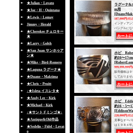
★Julian・Lovato
ラグーナ&ホ
m用
★Joe・H・Quintana
[DuaneMak
★Lewis・Lomay
187,000円
(税込
インディアン
Jimmy・Herald
バングルにな
★Cherokee チェロキー
★
★Larry・Golsh
★San Juan サンホゥア
ホピ Rob
ン★
約16〜17c
★Mike・Bird-Romero
[RobertLom
999,999,999円
★Laguna ラグーナ★
販売価格は９
★Duane・Maktima
しておりませ
★Chris・Pruitt
↓★Isleta イスレタ★
★Andy Lee・Kirk
ホピ Edd
★Michael・Kirk
約16・5〜1
[EddisonWa
↓★サントドミンゴ★↓
220,000円
(税込
★Antique&Old作品
見事なオーバ
は１９８４年
★Sedelio・Fidel・Lovat
o