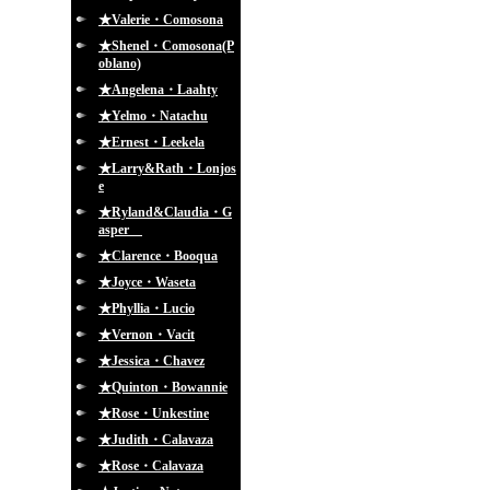
★Valerie・Comosona
★Shenel・Comosona(P
oblano)
★Angelena・Laahty
★Yelmo・Natachu
★Ernest・Leekela
★Larry&Rath・Lonjos
e
★Ryland&Claudia・G
asper
★Clarence・Booqua
★Joyce・Waseta
★Phyllia・Lucio
★Vernon・Vacit
★Jessica・Chavez
★Quinton・Bowannie
★Rose・Unkestine
★Judith・Calavaza
★Rose・Calavaza