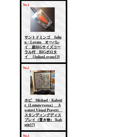
No.1
サントドミンゴ Julia
n・Lovato オーバレ
イ 超BIGサイズコー
ラル付 BIGボロタ
イ
[JulianLovato13]
No.2
ホピ Michael・Kaboti
e（Lomawywesa） A
watovi Visual Prayers
スタンディングディス
プレイ（置き物）
[kab
otie17]
No.3