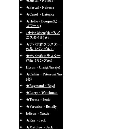
★Justin・Natewa
★Pascal・Nakewa
★Carol ・Lateyice
★Hollie・Booqua(ビー
ズワーク)
↓★ナバホetc(ホピ&ズ
ニスタイル)★↓
★ナバホ作クラスター
作品（バングル）
★ナバホ作クラスター
作品（リングetc）
Hyson・Craig(Navajo)
★Calvin・Peterson(Nav
ajo)
★Raymond・Boyd
★Larry・Watchman
★Tevesa・Jenio
★Veronica・Benally
Edison・Yazzie
★Ray・Jack
★Matthew・Jack