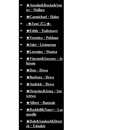
★Anselm&Rosita&Son
ny・Wallace
★Carmichael・Haloo
↓★Zuni ズニ★↓
★Edith・Tsabetsaye
★Veronica・Poblano
★Jake・Livingston
★Lorraine・Waatsa
★Vincent&Soccoro・Jo
hnson
★Don・Dewa
★Barbara・Dewa
★Andrick・Dewa
★Octavius&Irma・Seo
wtewa
★Albert・Banteah
★Ruddell&Nancy・Lac
onsello
★Dale&Sanford&Derri
ck・Edaakie