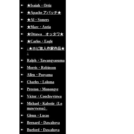
★Isaiah・Ortiz
★Apache アパッチ★
★Al・Somers
★Marc・Antia
★Ottawa オッタワ★
★Carlos・Eagle
↓★ホピ故人作家作品★
↓
Ralph・Tawangyaouma
Morris・Robinson
Allen・Pooyama
Charles・Loloma
Preston・Monongye
Victor・Coochwytewa
Michael・Kabotie（Lo
mawywesa）
Glenn・Lucas
Bernard・Dawahoya
Bueford・Dawahoya