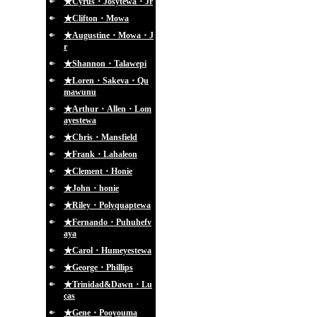
★Cyrus・Josytewa・Jr
★Clifton・Mowa
★Augustine・Mowa・J
r
★Shannon・Talawepi
★Loren・Sakeva・Qu
mawunu
★Arthur・Allen・Lom
ayestewa
★Chris・Mansfield
★Frank・Lahaleon
★Clement・Honie
★John・honie
★Riley・Polyquaptewa
★Fernando・Puhuhefv
aya
★Carol・Humeyestewa
★George・Phillips
★Trinidad&Dawn・Lu
cas
★Gene・Pooyouma