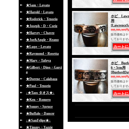
★Sam・Lovato
★Harold・Lovato
ホピ Law
★Roderick・Tenorio
用
[LawrenceS
★Joseph・D・Coriz
999,999,999円
★Harvey・Chavez
販売価格は９
しておりませ
★Joe&Angle・Reano
★Lupe・Lovato
★Raymond・Rosetta
★Mary・Tafoya
ホピ Bue
★Gilbert・Dino・Garci
6・5cm用
a
[BuefordDa
999,999,999円
★Dorene・Calabaza
販売価格は９
★Paul・Tenorio
しておりませ
↓★Taos タオス★↓
★Ken・Romero
★Sonny・Spruce
★Buffalo・Dancer
↓★SanFelipe★↓
★Timmy・Yazzie