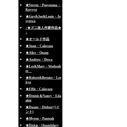
★Steven・Pooyouma・
Kuyvya
★Guy&Joe&Louie・Jo
sytewa
↓★ズニ故人作家作品★
↓
★オールド作品
★Juan・Calavaza
★Alice・Quam
★Andrew・Dewa
★Lee&Mary・Weeboth
ee
★Robert&Bernice・Lee
kya
★Effie・Calavaza
★Dennis＆Nancy・Eda
akie
★Duane・Dishta(ペイ
ント)
★Myron・Panteah
★Dickie・Quandelacy