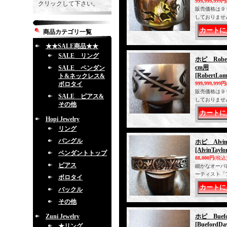
999,999,999円
クリックして下さい。
販売価格は９
しておりませ
商品カテゴリ一覧
★★SALE商品★★
SALE リング
ホピ Rob
cm用
SALE ペンダン
[RobertLom
ト&ネックレス&
ボロタイ
999,999,999円
販売価格は９
SALE ピアス&
しておりませ
その他
Hopi Jewelry
リング
バングル
ホピ Alv
[AlvinTaylo
ペンダントトップ
88,000円
(税込
ピアス
細かなオーバ
ーティスト「
ボロタイ
バックル
その他
Zuni Jewelry
ホピ Bue
[BuefordDa
★リング