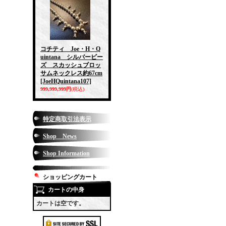
コチティ Joe・H・Q
uintana シルバービー
ズ スカッシュブロッ
サムネックレス約67cm
[JoeHQuintana107]
999,999,999円
(税込)
特定商取引法表示
Shop News
Shop Information
ショッピングカート
カートの中身
カートは空です。