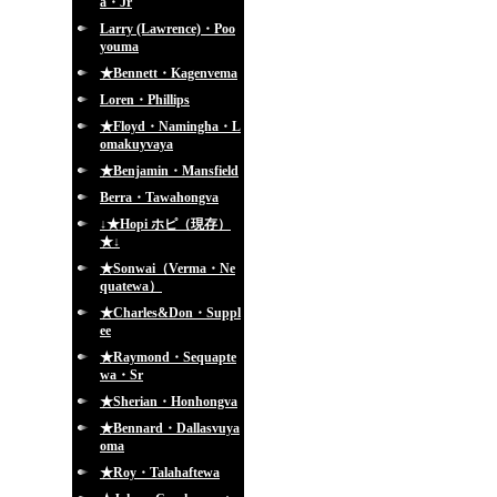
a・Jr
Larry (Lawrence)・Poo
youma
★Bennett・Kagenvema
Loren・Phillips
★Floyd・Namingha・L
omakuyvaya
★Benjamin・Mansfield
Berra・Tawahongva
↓★Hopi ホピ（現存）
★↓
★Sonwai（Verma・Ne
quatewa）
★Charles&Don・Suppl
ee
★Raymond・Sequapte
wa・Sr
★Sherian・Honhongva
★Bennard・Dallasvuya
oma
★Roy・Talahaftewa