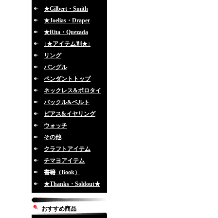
★Gilbert・Smith
★Joelias・Draper
★Rita・Quezada
↓★アイテム別★↓
リング
バングル
ペンダントトップ
ネックレス&ボロタイ
バックル&ベルト
ピアス&イヤリング
ウォッチ
その他
クラフトアイテム
チマヨアイテム
書籍（Book）
★Thanks・Soldout★
おすすめ商品