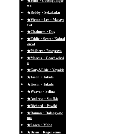
★John・Coochyumpte
wa
★Bobby・Sekakuku
★Victor・Lee・Masaye
sva
★Chalmers・Day
★Eddie・Scott・Kohtal
awva
★Philbert・Poseyesva
★Marcus・Coochwikvi
a
★Gary&Elsie・Yoyokie
★Jason・Takala
★Kevin・Takala
★Weaver・Selina
★Andrew・Saufkie
★Richard・Pawiki
★Ramon・Dalangyaw
ma
★Loren・Maha
★Brian・Kagenvema