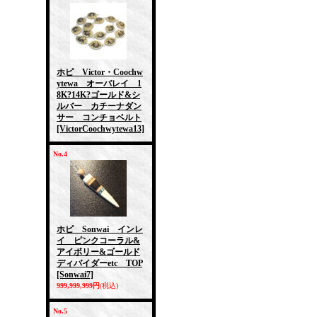
ホピ Victor・Coochw
ytewa オーバレイ 1
8K?14K?ゴールド&シ
ルバー カチーナダン
サー コンチョベルト
[VictorCoochwytewa13]
No.4
ホピ Sonwai インレ
イ ピンクコーラル&
アイボリー&ゴールド
ディバイダーetc TOP
[Sonwai7]
999,999,999円
(税込)
No.5