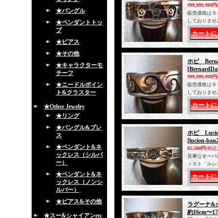
999,999,999円
★バングル
販売価格は９
しておりませ
★ペンダントトッ
プ
★ピアス
★その他
ホピ Ber
★キャラクターモ
[BernardDa
チーフ
999,999,999円
★ニードルポイン
販売価格は９
ト&クラスター
しておりませ
★Other Jewelry
★リング
★バングル&ブレ
ホピ Luc
ス
[lucion-ban
★ペンダント&ネ
82,500円
(税込
ックレス（シルバ
見事なオーバ
ー）
ィスト「ルシ
★ペンダント&ネ
ックレス（ノンシ
ルバー）
★ピアス&その他
ラグーナ&ホ
約16cm〜1
★スー&シャイアンetc