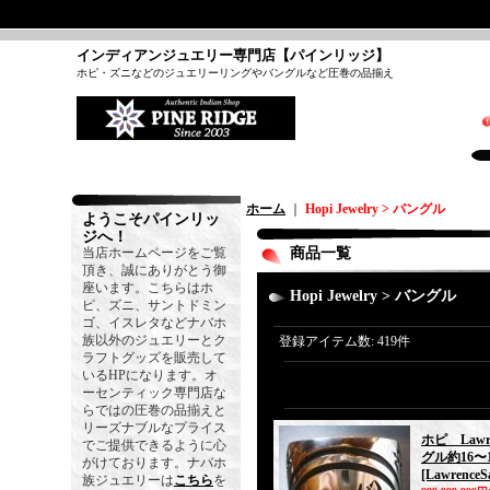
インディアンジュエリー専門店【パインリッジ】
ホピ・ズニなどのジュエリーリングやバングルなど圧巻の品揃え
ホーム
｜
Hopi Jewelry > バングル
ようこそパインリッ
ジへ！
当店ホームページをご覧
商品一覧
頂き、誠にありがとう御
座います。こちらはホ
Hopi Jewelry > バングル
ピ、ズニ、サントドミン
ゴ、イスレタなどナバホ
族以外のジュエリーとク
登録アイテム数
:
419件
ラフトグッズを販売して
いるHPになります。オ
ーセンティック専門店な
らではの圧巻の品揃えと
リーズナブルなプライス
ホピ Law
でご提供できるように心
グル約16〜1
がけております。ナバホ
[LawrenceS
族ジュエリーは
こちら
を