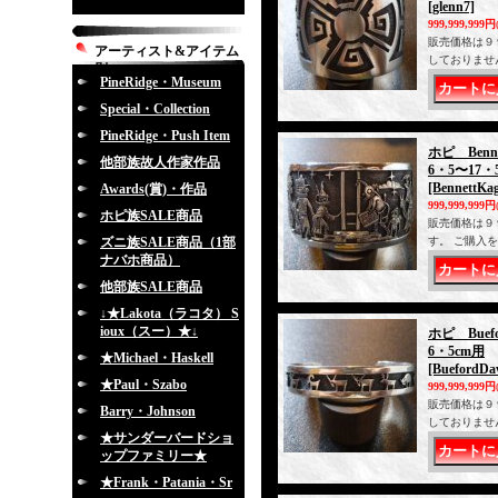
[glenn7]
999,999,999円
販売価格は９
アーティスト&アイテム
しておりませ
別
PineRidge・Museum
Special・Collection
PineRidge・Push Item
ホピ Ben
他部族故人作家作品
6・5〜17・
[BennettKa
Awards(賞)・作品
999,999,999円
ホピ族SALE商品
販売価格は９
ズニ族SALE商品（1部
す。 ご購入
ナバホ商品）
他部族SALE商品
↓★Lakota（ラコタ） S
ioux（スー）★↓
ホピ Bue
6・5cm用
★Michael・Haskell
[BuefordDa
★Paul・Szabo
999,999,999円
販売価格は９
Barry・Johnson
しておりませ
★サンダーバードショ
ップファミリー★
★Frank・Patania・Sr