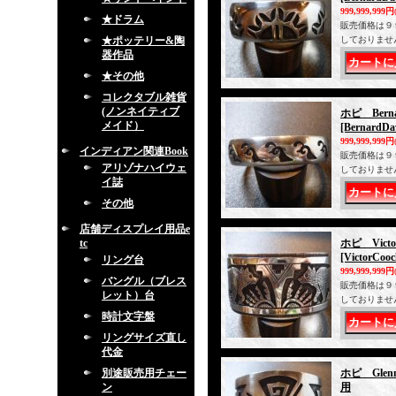
999,999,999円
★ドラム
販売価格は９
★ポッテリー&陶
しておりませ
器作品
★その他
コレクタブル雑貨
(ノンネイティブ
ホピ Ber
メイド）
[BernardDa
999,999,999円
インディアン関連Book
販売価格は９
アリゾナハイウェ
しておりませ
イ誌
その他
店舗ディスプレイ用品e
tc
ホピ Vict
[VictorCoo
リング台
999,999,999円
バングル（ブレス
販売価格は９
レット）台
しておりませ
時計文字盤
リングサイズ直し
代金
別途販売用チェー
ホピ Glen
ン
用