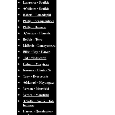
Lawrence・Saufkie
★Wilmer・Saufkie
Robert・Lomadapki
Phillip・Sekaquaptewa
Phillip・Honanie
★Watson・Honanie
Bobbie・Tewa
McBride・Lomayestewa
Billie・Ray・Hawee
Ted・Wadsworth
Hubert・Yowytewa
Norman・Honie・Sr
Tony・Kyasyousie
★Manuel・Hoyungwa
Vernon・Mansfield
Verden・Mansfield
★Willie・Archie・Tala
haftewa
Harvey・Quanimptew