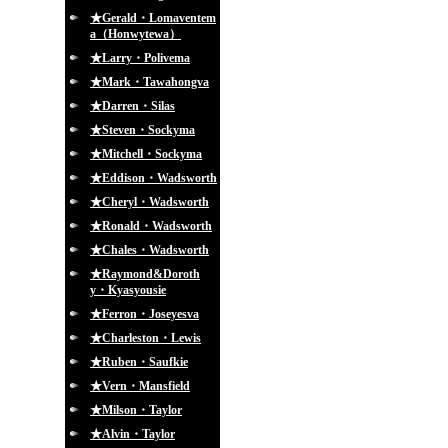
★Gerald・Lomaventem
a（Honwytewa）
★Larry・Polivema
★Mark・Tawahongva
★Darren・Silas
★Steven・Sockyma
★Mitchell・Sockyma
★Eddison・Wadsworth
★Cheryl・Wadsworth
★Ronald・Wadsworth
★Chales・Wadsworth
★Raymond&Doroth
y・Kyasyousie
★Ferron・Joseyesva
★Charleston・Lewis
★Ruben・Saufkie
★Vern・Mansfield
★Milson・Taylor
★Alvin・Taylor