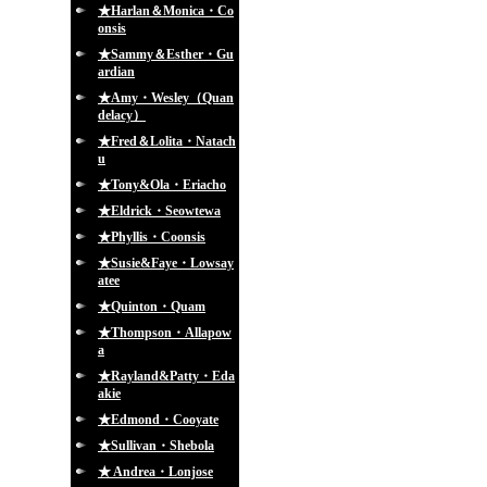
★Harlan＆Monica・Co
onsis
★Sammy＆Esther・Gu
ardian
★Amy・Wesley（Quan
delacy）
★Fred＆Lolita・Natach
u
★Tony&Ola・Eriacho
★Eldrick・Seowtewa
★Phyllis・Coonsis
★Susie&Faye・Lowsay
atee
★Quinton・Quam
★Thompson・Allapow
a
★Rayland&Patty・Eda
akie
★Edmond・Cooyate
★Sullivan・Shebola
★ Andrea・Lonjose