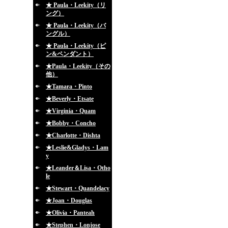
★ Paula・Leekity（リ
ング）
★ Paula・Leekity（バ
ングル）
★ Paula・Leekity（ピ
ン&ペンダント）
★Paula・Leekity（その
他）
★Tamara・Pinto
★Beverly・Etsate
★Virginia・Quam
★Bobby・Concho
★Charlotte・Dishta
★Leslie&Gladys・Lam
y
★Leander＆Lisa・Otho
le
★Stewart・Quandelacy
★Joan・Douglas
★Olivia・Panteah
★Stephen・Lonjose