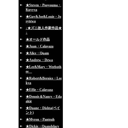
★Steven・Pooyouma・
Kuyvya
★Guy&Joe&Louie・Jo
sytewa
↓★ズニ故人作家作品★
↓
★オールド作品
★Juan・Calavaza
★Alice・Quam
★Andrew・Dewa
★Lee&Mary・Weeboth
ee
★Robert&Bernice・Lee
kya
★Effie・Calavaza
★Dennis＆Nancy・Eda
akie
★Duane・Dishta(ペイ
ント)
★Myron・Panteah
★Dickie・Quandelacy