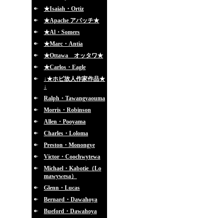
★Isaiah・Ortiz
★Apache アパッチ★
★Al・Somers
★Marc・Antia
★Ottawa オッタワ★
★Carlos・Eagle
↓★ホピ故人作家作品★
↓
Ralph・Tawangyaouma
Morris・Robinson
Allen・Pooyama
Charles・Loloma
Preston・Monongye
Victor・Coochwytewa
Michael・Kabotie（Lo
mawywesa）
Glenn・Lucas
Bernard・Dawahoya
Bueford・Dawahoya