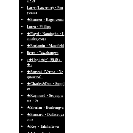
a・Jr
Larry (Lawrence)・Poo
youma
★Bennett・Kagenvema
Loren・Phillips
★Floyd・Namingha・L
omakuyvaya
★Benjamin・Mansfield
Berra・Tawahongva
↓★Hopi ホピ（現存）
★↓
★Sonwai（Verma・Ne
quatewa）
★Charles&Don・Suppl
ee
★Raymond・Sequapte
wa・Sr
★Sherian・Honhongva
★Bennard・Dallasvuya
oma
★Roy・Talahaftewa