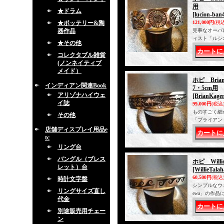
用
★ドラム
[lucion-ban
★ポッテリー&陶
121,000円
(税込
器作品
見事なオーバ
ィスト「ルシ
★その他
コレクタブル雑貨
(ノンネイティブ
メイド）
ホピ Bri
インディアン関連Book
7・5cm用
アリゾナハイウェ
[BrianKage
イ誌
99,000円
(税込
ものすごく細
その他
「ブライアン
店舗ディスプレイ用品e
tc
リング台
バングル（ブレス
ホピ Will
レット）台
[WillieTala
60,500円
(税込
時計文字盤
シンプルなウェ
リングサイズ直し
ewa」の作
代金
別途販売用チェー
ン