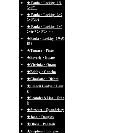
★ Paula・Leekity（リ
ング）
★ Paula・Leekity（バ
ングル）
★ Paula・Leekity（ピ
ン&ペンダント）
★Paula・Leekity（その
他）
★Tamara・Pinto
★Beverly・Etsate
★Virginia・Quam
★Bobby・Concho
★Charlotte・Dishta
★Leslie&Gladys・Lam
y
★Leander＆Lisa・Otho
le
★Stewart・Quandelacy
★Joan・Douglas
★Olivia・Panteah
★Stephen・Lonjose