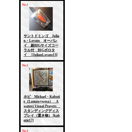
No.1
サントドミンゴ Julia
n・Lovato オーバレ
イ 超BIGサイズコー
ラル付 BIGボロタ
イ
[JulianLovato13]
No.2
ホピ Michael・Kaboti
e（Lomawywesa） A
watovi Visual Prayers
スタンディングディス
プレイ（置き物）
[kab
otie17]
No.3