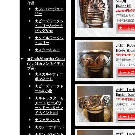
5cm用
作品
[h-ban10]
★シルバージュエ
242,000円
(税込
リー
存在感あるビ
ト不明の推定
★ビーズワークジ
ュエリー&ポーチ
バッグ&etc
★クイルワークジ
ュエリー
ホピ Robe
★スターキルト
[RobertLom
999,999,999円
★Craft&Interior Goods
販売価格は９
(ナバホ&ノンネイティ
しておりませ
ブ込)
★スカル&ウォー
ボンネット
★ビーズワークド
ホピ Luc
ール&小物
[lucion-ban
★キャラクターモ
121,000円
(税込
チーフ(ビーズワ
見事なオーバ
ークドール&サン
ィスト「ルシ
ドペイントetc)
★フェテッシュ
★カチーナドール
ホピ Luc
★サンドペイント