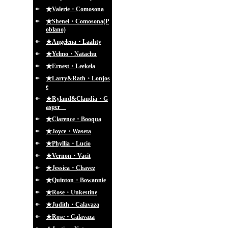
★Valerie・Comosona
★Shenel・Comosona(P
oblano)
★Angelena・Laahty
★Yelmo・Natachu
★Ernest・Leekela
★Larry&Rath・Lonjos
e
★Ryland&Claudia・G
asper
★Clarence・Booqua
★Joyce・Waseta
★Phyllia・Lucio
★Vernon・Vacit
★Jessica・Chavez
★Quinton・Bowannie
★Rose・Unkestine
★Judith・Calavaza
★Rose・Calavaza