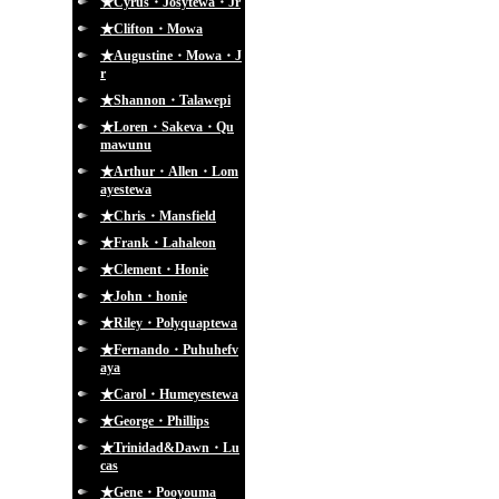
★Cyrus・Josytewa・Jr
★Clifton・Mowa
★Augustine・Mowa・J
r
★Shannon・Talawepi
★Loren・Sakeva・Qu
mawunu
★Arthur・Allen・Lom
ayestewa
★Chris・Mansfield
★Frank・Lahaleon
★Clement・Honie
★John・honie
★Riley・Polyquaptewa
★Fernando・Puhuhefv
aya
★Carol・Humeyestewa
★George・Phillips
★Trinidad&Dawn・Lu
cas
★Gene・Pooyouma