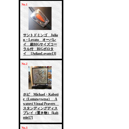
No.1
サントドミンゴ Julia
n・Lovato オーバレ
イ 超BIGサイズコー
ラル付 BIGボロタ
イ
[JulianLovato13]
No.2
ホピ Michael・Kaboti
e（Lomawywesa） A
watovi Visual Prayers
スタンディングディス
プレイ（置き物）
[kab
otie17]
No.3