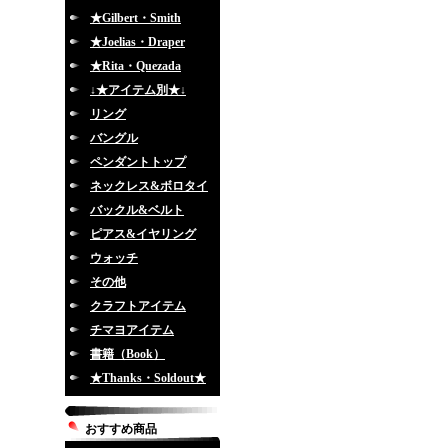
★Gilbert・Smith
★Joelias・Draper
★Rita・Quezada
↓★アイテム別★↓
リング
バングル
ペンダントトップ
ネックレス&ボロタイ
バックル&ベルト
ピアス&イヤリング
ウォッチ
その他
クラフトアイテム
チマヨアイテム
書籍（Book）
★Thanks・Soldout★
おすすめ商品