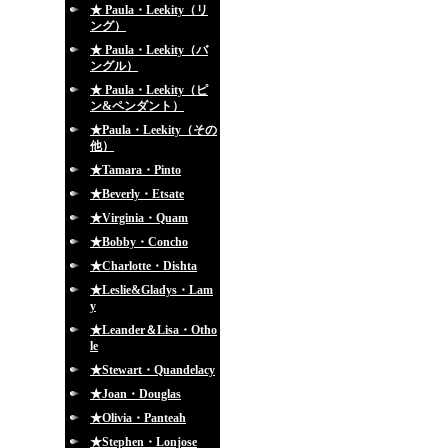
★ Paula・Leekity（リ
ング）
★ Paula・Leekity（バ
ングル）
★ Paula・Leekity（ピ
ン&ペンダント）
★Paula・Leekity（その
他）
★Tamara・Pinto
★Beverly・Etsate
★Virginia・Quam
★Bobby・Concho
★Charlotte・Dishta
★Leslie&Gladys・Lam
y
★Leander＆Lisa・Otho
le
★Stewart・Quandelacy
★Joan・Douglas
★Olivia・Panteah
★Stephen・Lonjose