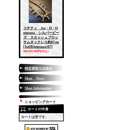
コチティ Joe・H・Q
uintana シルバービー
ズ スカッシュブロッ
サムネックレス約67cm
[JoeHQuintana107]
999,999,999円
(税込)
特定商取引法表示
Shop News
Shop Information
ショッピングカート
カートの中身
カートは空です。