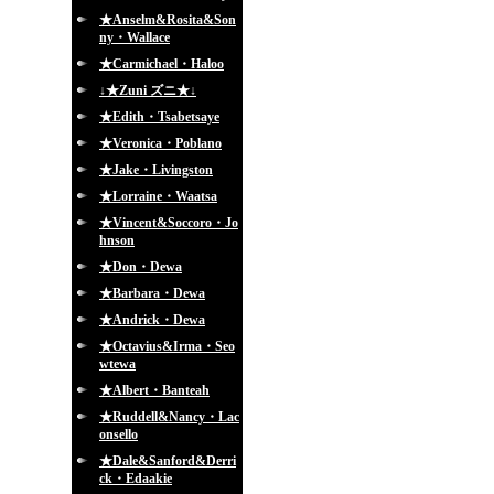
★Anselm&Rosita&Son
ny・Wallace
★Carmichael・Haloo
↓★Zuni ズニ★↓
★Edith・Tsabetsaye
★Veronica・Poblano
★Jake・Livingston
★Lorraine・Waatsa
★Vincent&Soccoro・Jo
hnson
★Don・Dewa
★Barbara・Dewa
★Andrick・Dewa
★Octavius&Irma・Seo
wtewa
★Albert・Banteah
★Ruddell&Nancy・Lac
onsello
★Dale&Sanford&Derri
ck・Edaakie