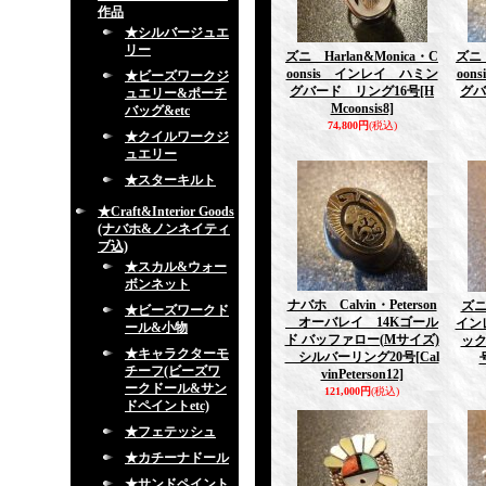
作品
★シルバージュエ
リー
ズニ Harlan&Monica・C
ズニ 
oonsis インレイ ハミン
oo
★ビーズワークジ
グバード リング16号
[H
グバ
ュエリー&ポーチ
Mcoonsis8]
バッグ&etc
74,800円
(税込)
★クイルワークジ
ュエリー
★スターキルト
★Craft&Interior Goods
(ナバホ&ノンネイティ
ブ込)
★スカル&ウォー
ボンネット
ナバホ Calvin・Peterson
ズニ 
★ビーズワークド
オーバレイ 14Kゴール
イン
ール&小物
ド バッファロー(Mサイズ)
ック
★キャラクターモ
シルバーリング20号
[Cal
チーフ(ビーズワ
vinPeterson12]
ークドール&サン
121,000円
(税込)
ドペイントetc)
★フェテッシュ
★カチーナドール
★サンドペイント