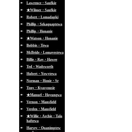
Lawrence・Saufkie
★Wilmer・Saufkie
Robert・Lomadapki
Phillip・Sekaquaptewa
Phillip・Honanie
★Watson・Honanie
Bobbie・Tewa
McBride・Lomayestewa
Billie・Ray・Hawee
Ted・Wadsworth
Hubert・Yowytewa
Norman・Honie・Sr
Tony・Kyasyousie
★Manuel・Hoyungwa
Vernon・Mansfield
Verden・Mansfield
★Willie・Archie・Tala
haftewa
Harvey・Quanimptew