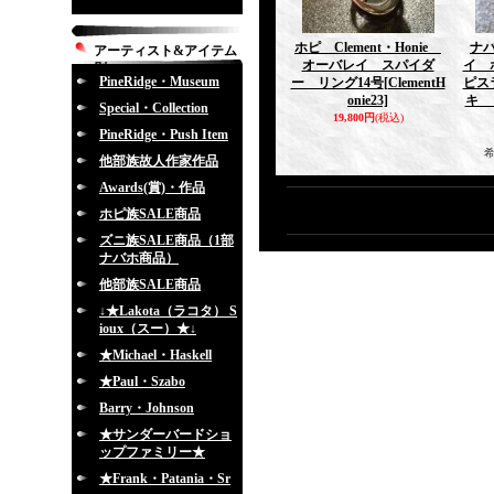
ホピ Clement・Honie
ナバ
アーティスト&アイテム
オーバレイ スパイダ
イ 
別
PineRidge・Museum
ー リング14号
[ClementH
ピス
onie23]
キ 
Special・Collection
19,800円
(税込)
PineRidge・Push Item
他部族故人作家作品
Awards(賞)・作品
ホピ族SALE商品
ズニ族SALE商品（1部
ナバホ商品）
他部族SALE商品
↓★Lakota（ラコタ） S
ioux（スー）★↓
★Michael・Haskell
★Paul・Szabo
Barry・Johnson
★サンダーバードショ
ップファミリー★
★Frank・Patania・Sr