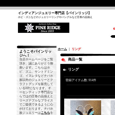
インディアンジュエリー専門店【パインリッジ】
ホピ・ズニなどのジュエリーリングやバングルなど圧巻の品揃え
ホーム
｜
リング
ようこそパインリッ
ジへ！
当店ホームページをご覧
商品一覧
頂き、誠にありがとう御
座います。こちらはホ
リング
ピ、ズニ、サントドミン
ゴ、イスレタなどナバホ
族以外のジュエリーとク
登録アイテム数
:
914件
ラフトグッズを販売して
いるHPになります。オ
ーセンティック専門店な
らではの圧巻の品揃えと
リーズナブルなプライス
でご提供できるように心
がけております。ナバホ
族ジュエリーは
こちら
を