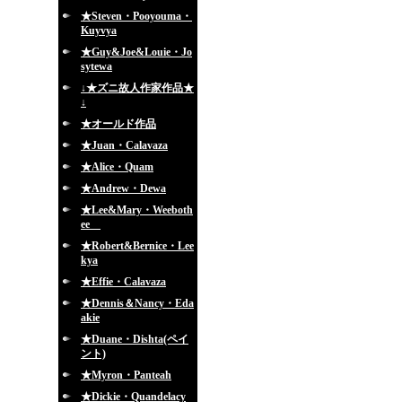
★Steven・Pooyouma・
Kuyvya
★Guy&Joe&Louie・Jo
sytewa
↓★ズニ故人作家作品★
↓
★オールド作品
★Juan・Calavaza
★Alice・Quam
★Andrew・Dewa
★Lee&Mary・Weeboth
ee
★Robert&Bernice・Lee
kya
★Effie・Calavaza
★Dennis＆Nancy・Eda
akie
★Duane・Dishta(ペイ
ント)
★Myron・Panteah
★Dickie・Quandelacy