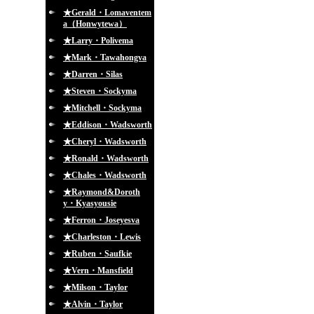
★Gerald・Lomaventem
a（Honwytewa）
★Larry・Polivema
★Mark・Tawahongva
★Darren・Silas
★Steven・Sockyma
★Mitchell・Sockyma
★Eddison・Wadsworth
★Cheryl・Wadsworth
★Ronald・Wadsworth
★Chales・Wadsworth
★Raymond&Doroth
y・Kyasyousie
★Ferron・Joseyesva
★Charleston・Lewis
★Ruben・Saufkie
★Vern・Mansfield
★Milson・Taylor
★Alvin・Taylor