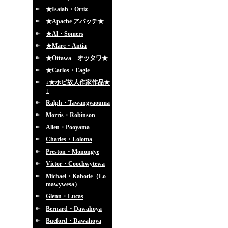
★Isaiah・Ortiz
★Apache アパッチ★
★Al・Somers
★Marc・Antia
★Ottawa オッタワ★
★Carlos・Eagle
↓★ホピ故人作家作品★
↓
Ralph・Tawangyaouma
Morris・Robinson
Allen・Pooyama
Charles・Loloma
Preston・Monongye
Victor・Coochwytewa
Michael・Kabotie（Lo
mawywesa）
Glenn・Lucas
Bernard・Dawahoya
Bueford・Dawahoya