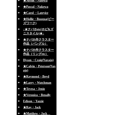
★Justin・Natewa
★Pascal・Nakewa
★Carol ・Lateyice
★Hollie・Booqua(ビー
ズワーク)
↓★ナバホetc(ホピ&ズ
ニスタイル)★↓
★ナバホ作クラスター
作品（バングル）
★ナバホ作クラスター
作品（リングetc）
Hyson・Craig(Navajo)
★Calvin・Peterson(Nav
ajo)
★Raymond・Boyd
★Larry・Watchman
★Tevesa・Jenio
★Veronica・Benally
Edison・Yazzie
★Ray・Jack
★Matthew・Jack