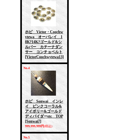
ホピ Victor・Coochw
ytewa オーバレイ 1
8K?14K?ゴールド&シ
ルバー カチーナダン
サー コンチョベルト
[VictorCoochwytewa13]
No.4
ホピ Sonwai インレ
イ ピンクコーラル&
アイボリー&ゴールド
ディバイダーetc TOP
[Sonwai7]
999,999,999円
(税込)
No.5