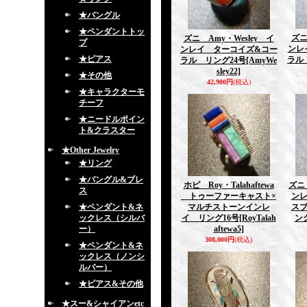
★バングル
★ペンダントトッ
ズニ
ズニ Amy・Wesley イ
プ
ンレ
ンレイ ターコイズ&コー
★ピアス
ラル
ラル リング24号
[AmyWe
sley22]
★その他
42,900円
(税込)
★キャラクターモ
チーフ
★ニードルポイン
ト&クラスター
★Other Jewelry
★リング
★バングル&ブレ
ホピ Roy・Talahaftewa
ズニ 
ス
トゥーファーキャスト×
ン
★ペンダント&ネ
マルチストーンインレ
ス
ックレス（シルバ
イ リング16号
[RoyTalah
ン
ー）
aftewa5]
308,000円
(税込)
★ペンダント&ネ
ックレス（ノンシ
ルバー）
★ピアス&その他
★スー&シャイアンetc