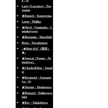
a・Jr
Larry (Lawrence)・Poo
youma
★Bennett・Kagenvema
Loren・Phillips
★Floyd・Namingha・L
omakuyvaya
★Benjamin・Mansfield
Berra・Tawahongva
↓★Hopi ホピ（現存）
★↓
★Sonwai（Verma・Ne
quatewa）
★Charles&Don・Suppl
ee
★Raymond・Sequapte
wa・Sr
★Sherian・Honhongva
★Bennard・Dallasvuya
oma
★Roy・Talahaftewa