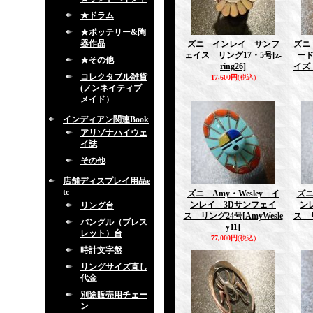
★ドラム
★ポッテリー&陶
器作品
ズニ インレイ サンフ
ズニ 
ェイス リング17・5号
[z-
ー
★その他
ring26]
イズ
コレクタブル雑貨
17,600円
(税込)
(ノンネイティブ
メイド）
インディアン関連Book
アリゾナハイウェ
イ誌
その他
店舗ディスプレイ用品e
tc
ズニ Amy・Wesley イ
ズニ
ンレイ 3Dサンフェイ
ン
リング台
ス リング24号
[AmyWesle
ス 
バングル（ブレス
y11]
レット）台
77,000円
(税込)
時計文字盤
リングサイズ直し
代金
別途販売用チェー
ン