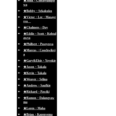
★John・Coochyumpte
wa
★Bobby・Sekakuku
★Victor・Lee・Masaye
sva
★Chalmers・Day
★Eddie・Scott・Kohtal
awva
★Philbert・Poseyesva
★Marcus・Coochwikvi
a
★Gary&Elsie・Yoyokie
★Jason・Takala
★Kevin・Takala
★Weaver・Selina
★Andrew・Saufkie
★Richard・Pawiki
★Ramon・Dalangyaw
ma
★Loren・Maha
★Brian・Kagenvema