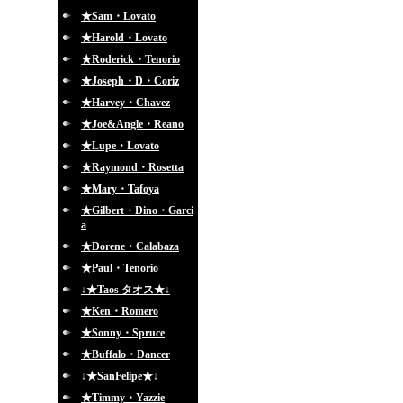
★Sam・Lovato
★Harold・Lovato
★Roderick・Tenorio
★Joseph・D・Coriz
★Harvey・Chavez
★Joe&Angle・Reano
★Lupe・Lovato
★Raymond・Rosetta
★Mary・Tafoya
★Gilbert・Dino・Garci
a
★Dorene・Calabaza
★Paul・Tenorio
↓★Taos タオス★↓
★Ken・Romero
★Sonny・Spruce
★Buffalo・Dancer
↓★SanFelipe★↓
★Timmy・Yazzie