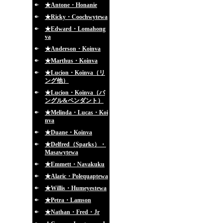
★Antone・Honanie
★Ricky・Coochwytewa
★Edward・Lomahong
va
★Anderson・Koinva
★Marthus・Koinva
★Lucion・Koinva（リ
ング他）
★Lucion・Koinva（バ
ングル&ペンダント）
★Melinda・Lucas・Koi
nva
★Duane・Koinva
★Delfred（Sparks）・
Masawytewa
★Emmett・Navakuku
★Alaric・Polequaptewa
★Willis・Humeyestewa
★Petra・Lamson
★Nathan・Fred・Jr