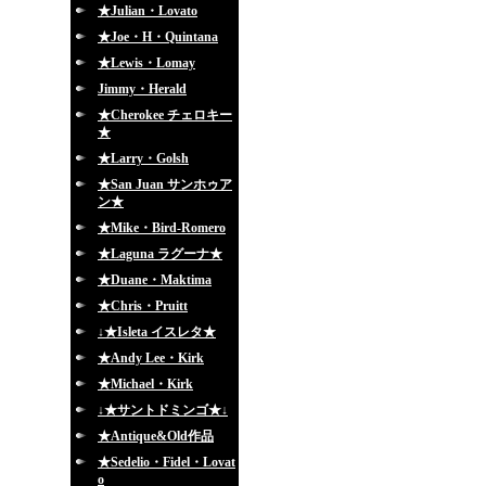
★Julian・Lovato
★Joe・H・Quintana
★Lewis・Lomay
Jimmy・Herald
★Cherokee チェロキー
★
★Larry・Golsh
★San Juan サンホゥア
ン★
★Mike・Bird-Romero
★Laguna ラグーナ★
★Duane・Maktima
★Chris・Pruitt
↓★Isleta イスレタ★
★Andy Lee・Kirk
★Michael・Kirk
↓★サントドミンゴ★↓
★Antique&Old作品
★Sedelio・Fidel・Lovat
o