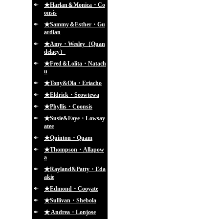
★Harlan＆Monica・Co
onsis
★Sammy＆Esther・Gu
ardian
★Amy・Wesley（Quan
delacy）
★Fred＆Lolita・Natach
u
★Tony&Ola・Eriacho
★Eldrick・Seowtewa
★Phyllis・Coonsis
★Susie&Faye・Lowsay
atee
★Quinton・Quam
★Thompson・Allapow
a
★Rayland&Patty・Eda
akie
★Edmond・Cooyate
★Sullivan・Shebola
★ Andrea・Lonjose