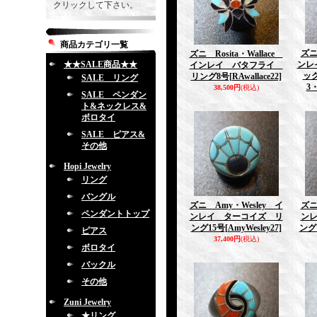
クリックして下さい。
商品カテゴリ一覧
ズニ
ズニ Rosita・Wallace
★★SALE商品★★
ンレ
インレイ バタフライ
ッ
リング8号
[RAwallace22]
SALE リング
3
38,500円
(税込)
SALE ペンダン
ト&ネックレス&
ボロタイ
SALE ピアス&
その他
Hopi Jewelry
リング
バングル
ズニ Amy・Wesley イ
ズニ
ペンダントトップ
ンレイ ターコイズ リ
ン
ング15号
[AmyWesley27]
ング
ピアス
37,400円
(税込)
ボロタイ
バックル
その他
Zuni Jewelry
★リング