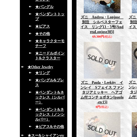
★バングル
★ペンダントトッ
ズニ Andrea・Lonjose
ズニ 
プ
別注 シルベスターフェ
別
★ピアス
イス リング13・5号
[And
イス
reaLonjose305]
★その他
69,300円
(税込)
★キャラクターモ
チーフ
★ニードルポイン
ト&クラスター
★Other Jewelry
★リング
★バングル&ブレ
ズニ 
ズニ Paula・Leekity イ
ス
ンレ
ンレイ Sフェイス ファン
タ
★ペンダント&ネ
タジアミッキー ヘアゴ
ム付
ックレス（シルバ
ム付コンチョボタン
[paula
ー）
-etc15]
0円
(税込)
★ペンダント&ネ
ックレス（ノンシ
ルバー）
★ピアス&その他
★スー&シャイアンetc