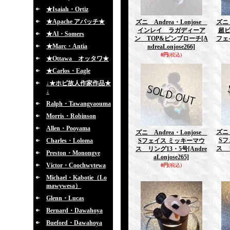
★Isaiah・Ortiz
★Apache アパッチ★
ズニ Andrea・Lonjose
ズニ 
インレイ ラガディーア
超
★Al・Somers
ン TOP&ピンブローチ
[A
フェ
★Marc・Antia
ndreaLonjose266]
0円
(税込)
★Ottawa オッタワ★
★Carlos・Eagle
↓★ホピ故人作家作品★
↓
Ralph・Tawangyaouma
Morris・Robinson
Allen・Pooyama
ズニ 
ズニ Andrea・Lonjose
Sフ
Charles・Loloma
Sフェイス ミッキーマウ
ス 
ス リング13・5号
[Andre
Preston・Monongye
aLonjose265]
Victor・Coochwytewa
0円
(税込)
Michael・Kabotie（Lo
mawywesa）
Glenn・Lucas
Bernard・Dawahoya
Bueford・Dawahoya