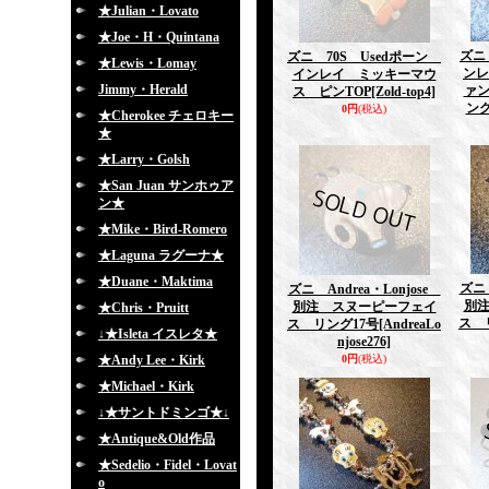
★Julian・Lovato
★Joe・H・Quintana
ズニ 
ズニ 70S Usedポーン
★Lewis・Lomay
ンレ
インレイ ミッキーマウ
Jimmy・Herald
ァ
ス ピンTOP
[Zold-top4]
ング
0円
(税込)
★Cherokee チェロキー
★
★Larry・Golsh
★San Juan サンホゥア
ン★
★Mike・Bird-Romero
★Laguna ラグーナ★
★Duane・Maktima
ズニ 
ズニ Andrea・Lonjose
別
別注 スヌーピーフェイ
★Chris・Pruitt
ス 
ス リング17号
[AndreaLo
↓★Isleta イスレタ★
njose276]
★Andy Lee・Kirk
0円
(税込)
★Michael・Kirk
↓★サントドミンゴ★↓
★Antique&Old作品
★Sedelio・Fidel・Lovat
o