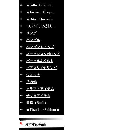
★Gilbert・Smith
★Joelias・Draper
★Rita・Quezada
↓★アイテム別★↓
リング
バングル
ペンダントトップ
ネックレス&ボロタイ
バックル&ベルト
ピアス&イヤリング
ウォッチ
その他
クラフトアイテム
チマヨアイテム
書籍（Book）
★Thanks・Soldout★
おすすめ商品