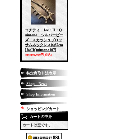
コチティ Joe・H・Q
uintana シルバービー
ズ スカッシュブロッ
サムネックレス約67cm
[JoeHQuintana107]
999,999,999円
(税込)
特定商取引法表示
Shop News
Shop Information
ショッピングカート
カートの中身
カートは空です。