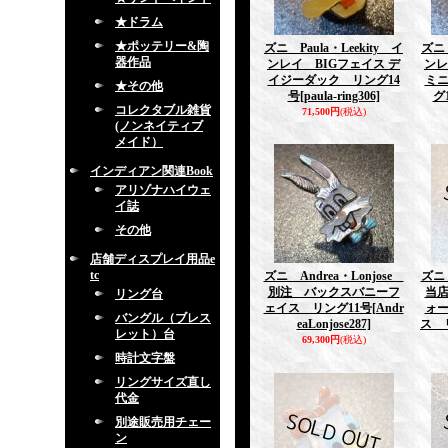
★ドラム
★ポッテリー&陶
ズニ Paula・Leekity イ
ズニ 
器作品
ンレイ BIGフェイス デ
ンレ
イジーダック リング14
ミ
★その他
号
[paula-ring306]
グ
コレクタブル雑貨
71,500円
(税込)
(ノンネイティブ
メイド）
インディアン関連Book
アリゾナハイウェ
イ誌
その他
店舗ディスプレイ用品e
tc
ズニ Andrea・Lonjose
ズニ 
別注 バックスバニーフ
当
リング台
ェイス リング11号
[Andr
ォ
バングル（ブレス
eaLonjose287]
ス 
レット）台
69,300円
(税込)
時計文字盤
リングサイズ直し
代金
別途販売用チェー
ン