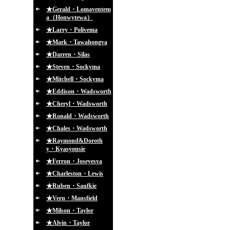
★Gerald・Lomaventem
a（Honwytewa）
★Larry・Polivema
★Mark・Tawahongva
★Darren・Silas
★Steven・Sockyma
★Mitchell・Sockyma
★Eddison・Wadsworth
★Cheryl・Wadsworth
★Ronald・Wadsworth
★Chales・Wadsworth
★Raymond&Doroth
y・Kyasyousie
★Ferron・Joseyesva
★Charleston・Lewis
★Ruben・Saufkie
★Vern・Mansfield
★Milson・Taylor
★Alvin・Taylor