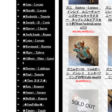
★Sam・Lovato
ズニ Andrea・Lonjose
ズニ 
★Harold・Lovato
インレイ ルニーチュー
ンレ
ンズオールキャラクタ
ニー
★Roderick・Tenorio
ー ネックレス&ピアスセ
16
★Joseph・D・Coriz
ット約70cm
[AndreaLonjos
e272]
★Harvey・Chavez
999,999,999円
(税込)
★Joe&Angle・Reano
★Lupe・Lovato
★Raymond・Rosetta
★Mary・Tafoya
★Gilbert・Dino・Garci
a
★Dorene・Calabaza
ズニorナバホ Usedポー
ズニ
ン インレイ ミッキー?
ン 
★Paul・Tenorio
リング18号
[Zold-ring45]
リン
↓★Taos タオス★↓
28,600円
(税込)
★Ken・Romero
★Sonny・Spruce
★Buffalo・Dancer
↓★SanFelipe★↓
★Timmy・Yazzie