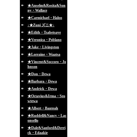
★Anselm&Rosita&Son
ny・Wallace
★Carmichael・Haloo
↓★Zuni ズニ★↓
★Edith・Tsabetsaye
★Veronica・Poblano
★Jake・Livingston
★Lorraine・Waatsa
★Vincent&Soccoro・Jo
hnson
★Don・Dewa
★Barbara・Dewa
★Andrick・Dewa
★Octavius&Irma・Seo
wtewa
★Albert・Banteah
★Ruddell&Nancy・Lac
onsello
★Dale&Sanford&Derri
ck・Edaakie