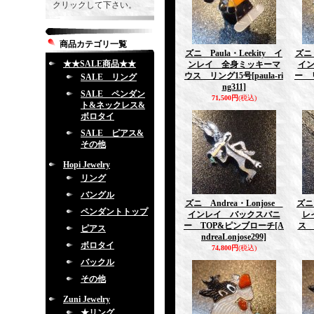
クリックして下さい。
商品カテゴリ一覧
ズニ Paula・Leekity イ
ズニ 
★★SALE商品★★
ンレイ 全身ミッキーマ
イ
ウス リング15号
[paula-ri
ー 
SALE リング
ng311]
SALE ペンダン
71,500円
(税込)
ト&ネックレス&
ボロタイ
SALE ピアス&
その他
Hopi Jewelry
リング
バングル
ズニ Andrea・Lonjose
ズニ
ペンダントトップ
インレイ バックスバニ
レ
ー TOP&ピンブローチ
[A
ス 
ピアス
ndreaLonjose299]
ボロタイ
74,800円
(税込)
バックル
その他
Zuni Jewelry
★リング