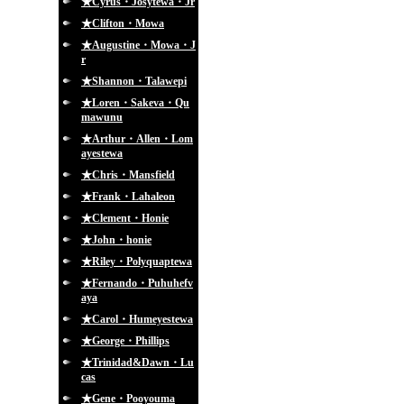
★Cyrus・Josytewa・Jr
★Clifton・Mowa
★Augustine・Mowa・J
r
★Shannon・Talawepi
★Loren・Sakeva・Qu
mawunu
★Arthur・Allen・Lom
ayestewa
★Chris・Mansfield
★Frank・Lahaleon
★Clement・Honie
★John・honie
★Riley・Polyquaptewa
★Fernando・Puhuhefv
aya
★Carol・Humeyestewa
★George・Phillips
★Trinidad&Dawn・Lu
cas
★Gene・Pooyouma