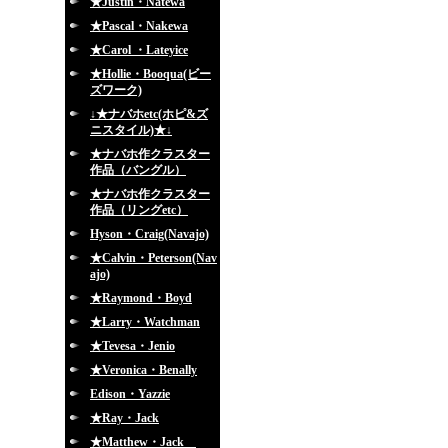
★Justin・Natewa
★Pascal・Nakewa
★Carol ・Lateyice
★Hollie・Booqua(ビー
ズワーク)
↓★ナバホetc(ホピ&ズ
ニスタイル)★↓
★ナバホ作クラスター
作品（バングル）
★ナバホ作クラスター
作品（リングetc）
Hyson・Craig(Navajo)
★Calvin・Peterson(Nav
ajo)
★Raymond・Boyd
★Larry・Watchman
★Tevesa・Jenio
★Veronica・Benally
Edison・Yazzie
★Ray・Jack
★Matthew・Jack