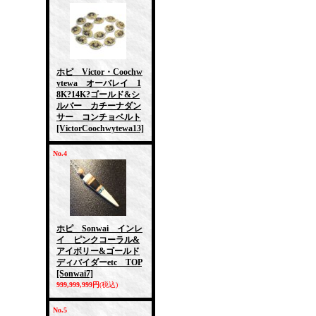
ホピ Victor・Coochw
ytewa オーバレイ 1
8K?14K?ゴールド&シ
ルバー カチーナダン
サー コンチョベルト
[VictorCoochwytewa13]
No.4
ホピ Sonwai インレ
イ ピンクコーラル&
アイボリー&ゴールド
ディバイダーetc TOP
[Sonwai7]
999,999,999円
(税込)
No.5