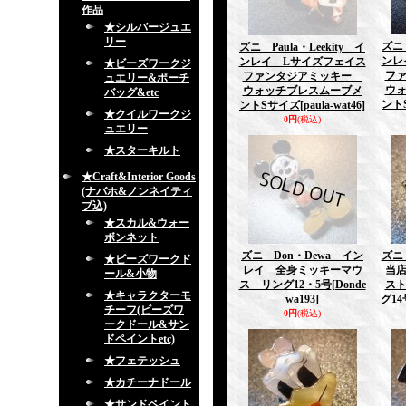
作品
★シルバージュエ
リー
ズニ 
ズニ Paula・Leekity イ
ンレ
ンレイ Lサイズフェイス
★ビーズワークジ
フ
ファンタジアミッキー
ュエリー&ポーチ
ウ
ウォッチブレスムーブメ
バッグ&etc
ント
ントSサイズ
[paula-wat46]
★クイルワークジ
0円
(税込)
ュエリー
★スターキルト
★Craft&Interior Goods
(ナバホ&ノンネイティ
ブ込)
★スカル&ウォー
ボンネット
ズニ Don・Dewa イン
ズニ 
★ビーズワークド
レイ 全身ミッキーマウ
当
ール&小物
ス リング12・5号
[Donde
ス
★キャラクターモ
wa193]
グ14
チーフ(ビーズワ
0円
(税込)
ークドール&サン
ドペイントetc)
★フェテッシュ
★カチーナドール
★サンドペイント