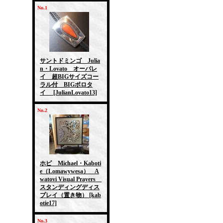
No.1
サントドミンゴ Julia
n・Lovato オーバレ
イ 超BIGサイズコー
ラル付 BIGボロタ
イ
[JulianLovato13]
No.2
ホピ Michael・Kaboti
e（Lomawywesa） A
watovi Visual Prayers
スタンディングディス
プレイ（置き物）
[kab
otie17]
No.3