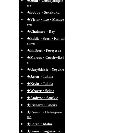
★John・Coochyumpte
wa
★Bobby・Sekakuku
★Victor・Lee・Masaye
sva
★Chalmers・Day
★Eddie・Scott・Kohtal
awva
★Philbert・Poseyesva
★Marcus・Coochwikvi
a
★Gary&Elsie・Yoyokie
★Jason・Takala
★Kevin・Takala
★Weaver・Selina
★Andrew・Saufkie
★Richard・Pawiki
★Ramon・Dalangyaw
ma
★Loren・Maha
★Brian・Kagenvema