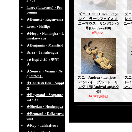
a・Jr
Larry (Lawrence)・Poo
youma
ズニ Don・Dewa イン
ズニ
レイ ラージフェイス ミ
レイ
★Bennett・Kagenvema
ニーマウス リング16・5
ニー
Loren・Phillips
号
[Dondewa180]
0円
(税込)
★Floyd・Namingha・L
omakuyvaya
★Benjamin・Mansfield
Berra・Tawahongva
↓★Hopi ホピ（現存）
★↓
★Sonwai（Verma・Ne
quatewa）
ズニ Andrea・Lonjose
ズニ
インレイ プルート リ
レイ
★Charles&Don・Suppl
ング11号
[AndreaLonjose2
ンシ
ee
46]
★Raymond・Sequapte
66,000円
(税込)
wa・Sr
★Sherian・Honhongva
★Bennard・Dallasvuya
oma
★Roy・Talahaftewa