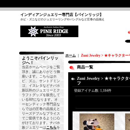
インディアンジュエリー専門店【パインリッジ】
ホピ・ズニなどのジュエリーリングやバングルなど圧巻の品揃え
ホーム
｜
Zuni Jewelry > ★キャラク
ようこそパインリッ
ジへ！
当店ホームページをご覧
商品一覧
頂き、誠にありがとう御
座います。こちらはホ
Zuni Jewelry > ★キャラ
ピ、ズニ、サントドミン
フ
ゴ、イスレタなどナバホ
族以外のジュエリーとク
登録アイテム数
:
1,184件
ラフトグッズを販売して
いるHPになります。オ
ーセンティック専門店な
らではの圧巻の品揃えと
リーズナブルなプライス
でご提供できるように心
がけております。ナバホ
族ジュエリーは
こちら
を