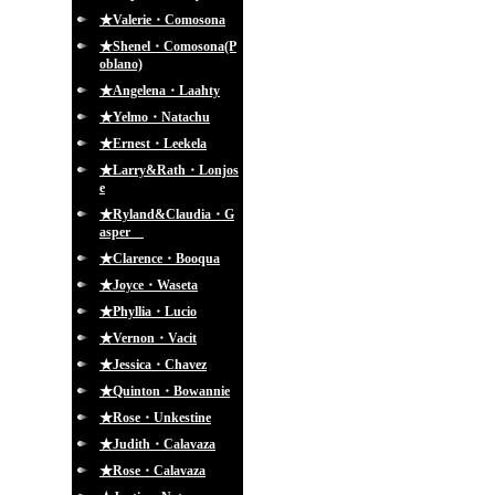
★Valerie・Comosona
★Shenel・Comosona(P
oblano)
★Angelena・Laahty
★Yelmo・Natachu
★Ernest・Leekela
★Larry&Rath・Lonjos
e
★Ryland&Claudia・G
asper
★Clarence・Booqua
★Joyce・Waseta
★Phyllia・Lucio
★Vernon・Vacit
★Jessica・Chavez
★Quinton・Bowannie
★Rose・Unkestine
★Judith・Calavaza
★Rose・Calavaza