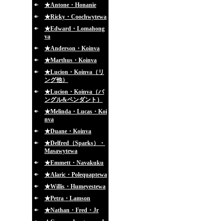
★Antone・Honanie
★Ricky・Coochwytewa
★Edward・Lomahong
va
★Anderson・Koinva
★Marthus・Koinva
★Lucion・Koinva（リ
ング他）
★Lucion・Koinva（バ
ングル&ペンダント）
★Melinda・Lucas・Koi
nva
★Duane・Koinva
★Delfred（Sparks）・
Masawytewa
★Emmett・Navakuku
★Alaric・Polequaptewa
★Willis・Humeyestewa
★Petra・Lamson
★Nathan・Fred・Jr