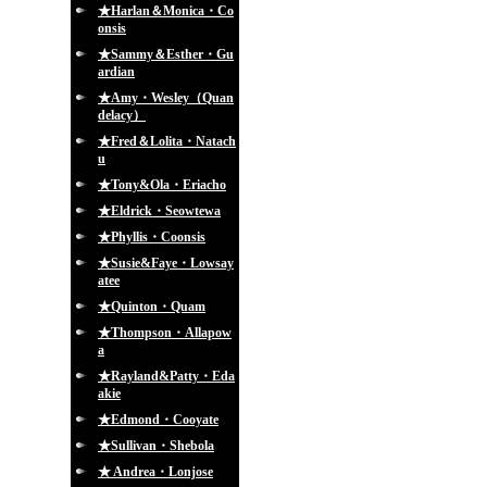
★Harlan＆Monica・Co
onsis
★Sammy＆Esther・Gu
ardian
★Amy・Wesley（Quan
delacy）
★Fred＆Lolita・Natach
u
★Tony&Ola・Eriacho
★Eldrick・Seowtewa
★Phyllis・Coonsis
★Susie&Faye・Lowsay
atee
★Quinton・Quam
★Thompson・Allapow
a
★Rayland&Patty・Eda
akie
★Edmond・Cooyate
★Sullivan・Shebola
★ Andrea・Lonjose