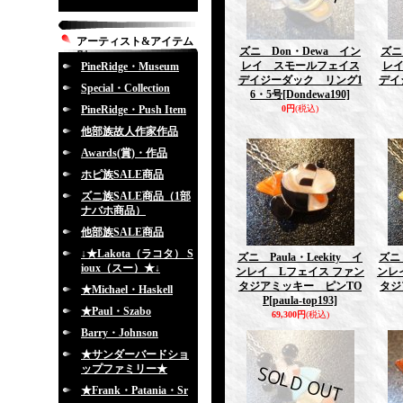
アーティスト&アイテム
ズニ Don・Dewa イン
ズニ
別
レイ スモールフェイス
レ
PineRidge・Museum
デイジーダック リング1
デイ
Special・Collection
6・5号
[Dondewa190]
PineRidge・Push Item
0円
(税込)
他部族故人作家作品
Awards(賞)・作品
ホピ族SALE商品
ズニ族SALE商品（1部
ナバホ商品）
他部族SALE商品
↓★Lakota（ラコタ） S
ズニ Paula・Leekity イ
ズニ 
ioux（スー）★↓
ンレイ Lフェイス ファン
ンレ
タジアミッキー ピンTO
タジ
★Michael・Haskell
P
[paula-top193]
★Paul・Szabo
69,300円
(税込)
Barry・Johnson
★サンダーバードショ
ップファミリー★
★Frank・Patania・Sr