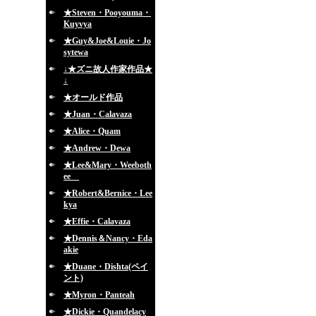
★Steven・Pooyouma・
Kuyvya
★Guy&Joe&Louie・Jo
sytewa
↓★ズニ故人作家作品★
↓
★オールド作品
★Juan・Calavaza
★Alice・Quam
★Andrew・Dewa
★Lee&Mary・Weeboth
ee
★Robert&Bernice・Lee
kya
★Effie・Calavaza
★Dennis＆Nancy・Eda
akie
★Duane・Dishta(ペイ
ント)
★Myron・Panteah
★Dickie・Quandelacy