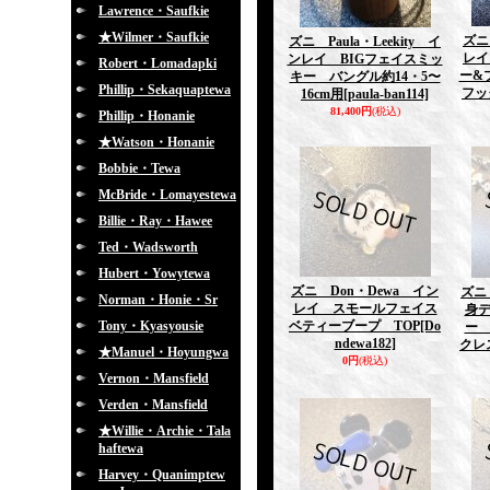
Lawrence・Saufkie
★Wilmer・Saufkie
ズニ
ズニ Paula・Leekity イ
レイ
ンレイ BIGフェイスミッ
Robert・Lomadapki
ー&
キー バングル約14・5〜
Phillip・Sekaquaptewa
フッ
16cm用
[paula-ban114]
81,400円
(税込)
Phillip・Honanie
★Watson・Honanie
Bobbie・Tewa
McBride・Lomayestewa
Billie・Ray・Hawee
Ted・Wadsworth
Hubert・Yowytewa
ズニ Don・Dewa イン
ズニ 
Norman・Honie・Sr
レイ スモールフェイス
身
Tony・Kyasyousie
ベティーブープ TOP
[Do
ー 
ndewa182]
クレ
★Manuel・Hoyungwa
0円
(税込)
Vernon・Mansfield
Verden・Mansfield
★Willie・Archie・Tala
haftewa
Harvey・Quanimptew