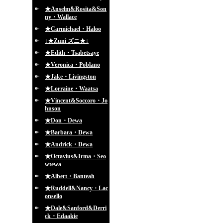
★Anselm&Rosita&Son
ny・Wallace
★Carmichael・Haloo
↓★Zuni ズニ★↓
★Edith・Tsabetsaye
★Veronica・Poblano
★Jake・Livingston
★Lorraine・Waatsa
★Vincent&Soccoro・Jo
hnson
★Don・Dewa
★Barbara・Dewa
★Andrick・Dewa
★Octavius&Irma・Seo
wtewa
★Albert・Banteah
★Ruddell&Nancy・Lac
onsello
★Dale&Sanford&Derri
ck・Edaakie