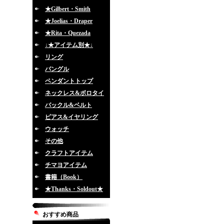
★Gilbert・Smith
★Joelias・Draper
★Rita・Quezada
↓★アイテム別★↓
リング
バングル
ペンダントトップ
ネックレス&ボロタイ
バックル&ベルト
ピアス&イヤリング
ウォッチ
その他
クラフトアイテム
チマヨアイテム
書籍（Book）
★Thanks・Soldout★
おすすめ商品