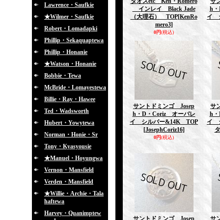
タオスetc Ken・Romero
サン
Lawrence・Saufkie
インレイ Black Jade
h・
★Wilmer・Saufkie
（大理石） TOP
[KenRo
イ 
mero3]
Robert・Lomadapki
0円
(税込)
Phillip・Sekaquaptewa
Phillip・Honanie
★Watson・Honanie
Bobbie・Tewa
McBride・Lomayestewa
Billie・Ray・Hawee
サントドミンゴ Josep
サン
Ted・Wadsworth
h・D・Coriz オーバレ
h・
イ シルバー&14K TOP
イ 
Hubert・Yowytewa
[JosephCoriz16]
Norman・Honie・Sr
0円
(税込)
Tony・Kyasyousie
★Manuel・Hoyungwa
Vernon・Mansfield
Verden・Mansfield
★Willie・Archie・Tala
haftewa
Harvey・Quanimptew
サントドミンゴ Josep
サン