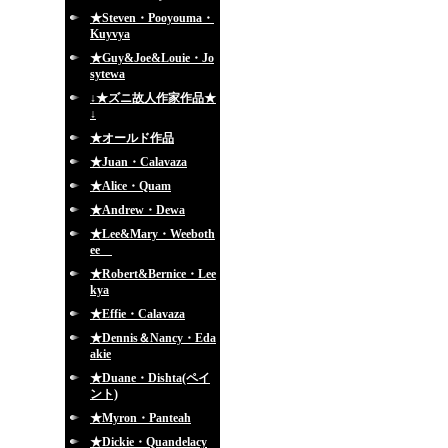
★Steven・Pooyouma・
Kuyvya
★Guy&Joe&Louie・Jo
sytewa
↓★ズニ故人作家作品★
↓
★オールド作品
★Juan・Calavaza
★Alice・Quam
★Andrew・Dewa
★Lee&Mary・Weeboth
ee
★Robert&Bernice・Lee
kya
★Effie・Calavaza
★Dennis＆Nancy・Eda
akie
★Duane・Dishta(ペイ
ント)
★Myron・Panteah
★Dickie・Quandelacy