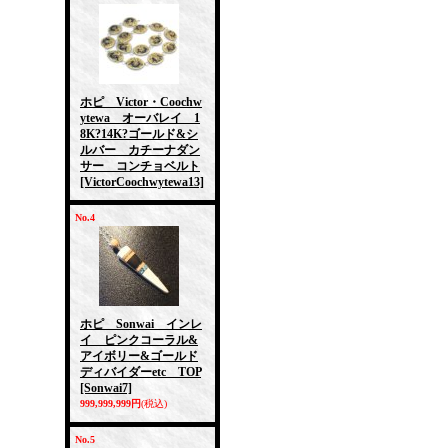
ホピ Victor・Coochw
ytewa オーバレイ 1
8K?14K?ゴールド&シ
ルバー カチーナダン
サー コンチョベルト
[VictorCoochwytewa13]
No.4
ホピ Sonwai インレ
イ ピンクコーラル&
アイボリー&ゴールド
ディバイダーetc TOP
[Sonwai7]
999,999,999円
(税込)
No.5