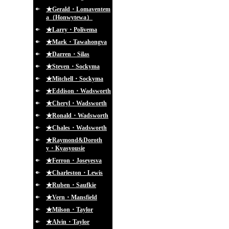
★Gerald・Lomaventem
a（Honwytewa）
★Larry・Polivema
★Mark・Tawahongva
★Darren・Silas
★Steven・Sockyma
★Mitchell・Sockyma
★Eddison・Wadsworth
★Cheryl・Wadsworth
★Ronald・Wadsworth
★Chales・Wadsworth
★Raymond&Doroth
y・Kyasyousie
★Ferron・Joseyesva
★Charleston・Lewis
★Ruben・Saufkie
★Vern・Mansfield
★Milson・Taylor
★Alvin・Taylor