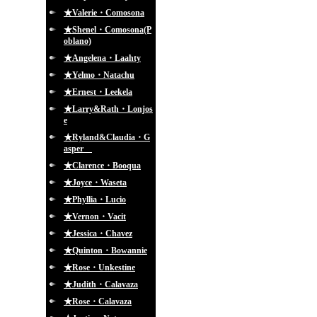
★Valerie・Comosona
★Shenel・Comosona(P
oblano)
★Angelena・Laahty
★Yelmo・Natachu
★Ernest・Leekela
★Larry&Rath・Lonjos
e
★Ryland&Claudia・G
asper
★Clarence・Booqua
★Joyce・Waseta
★Phyllia・Lucio
★Vernon・Vacit
★Jessica・Chavez
★Quinton・Bowannie
★Rose・Unkestine
★Judith・Calavaza
★Rose・Calavaza