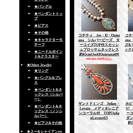
★バングル
★ペンダントトッ
プ
★ピアス
★その他
コチティ Joe・H・Quint
コチテ
★キャラクターモ
ana シルバービーズ タ
an
チーフ
ーコイズTOP付スカッシ
ズ&
ュブロッサムネックレス
ックレ
★ニードルポイン
約65cm
[JoeHQuintana69]
ト&クラスター
999,999,999円
(税込)
★Other Jewelry
★リング
★バングル&ブレ
ス
★ペンダント&ネ
ックレス（シルバ
ー）
サントドミンゴ Julian・
ホピ 
★ペンダント&ネ
Lovato メディタレニア
S?
ックレス（ノンシ
ンコーラル付 TOP
[Julia
ーコ
ルバー）
nLovato42]
ダ
約5
★ピアス&その他
★スー&シャイアンetc