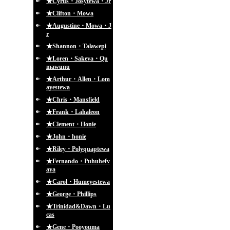
★Cyrus・Josytewa・Jr
★Clifton・Mowa
★Augustine・Mowa・J
r
★Shannon・Talawepi
★Loren・Sakeva・Qu
mawunu
★Arthur・Allen・Lom
ayestewa
★Chris・Mansfield
★Frank・Lahaleon
★Clement・Honie
★John・honie
★Riley・Polyquaptewa
★Fernando・Puhuhefv
aya
★Carol・Humeyestewa
★George・Phillips
★Trinidad&Dawn・Lu
cas
★Gene・Pooyouma