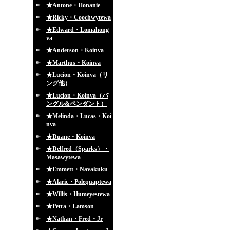
★Antone・Honanie
★Ricky・Coochwytewa
★Edward・Lomahong
va
★Anderson・Koinva
★Marthus・Koinva
★Lucion・Koinva（リ
ング他）
★Lucion・Koinva（バ
ングル&ペンダント）
★Melinda・Lucas・Koi
nva
★Duane・Koinva
★Delfred（Sparks）・
Masawytewa
★Emmett・Navakuku
★Alaric・Polequaptewa
★Willis・Humeyestewa
★Petra・Lamson
★Nathan・Fred・Jr