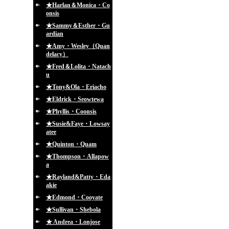
★Harlan＆Monica・Co
onsis
★Sammy＆Esther・Gu
ardian
★Amy・Wesley（Quan
delacy）
★Fred＆Lolita・Natach
u
★Tony&Ola・Eriacho
★Eldrick・Seowtewa
★Phyllis・Coonsis
★Susie&Faye・Lowsay
atee
★Quinton・Quam
★Thompson・Allapow
a
★Rayland&Patty・Eda
akie
★Edmond・Cooyate
★Sullivan・Shebola
★ Andrea・Lonjose