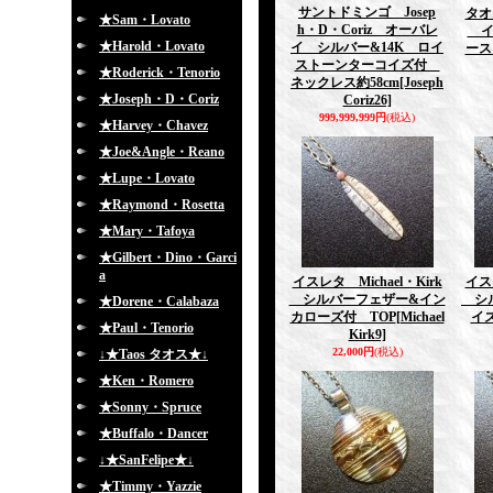
サントドミンゴ Josep
タオス
★Sam・Lovato
h・D・Coriz オーバレ
イ
★Harold・Lovato
イ シルバー&14K ロイ
ース
ストーンターコイズ付
★Roderick・Tenorio
ネックレス約58cm
[Joseph
★Joseph・D・Coriz
Coriz26]
999,999,999円
(税込)
★Harvey・Chavez
★Joe&Angle・Reano
★Lupe・Lovato
★Raymond・Rosetta
★Mary・Tafoya
★Gilbert・Dino・Garci
a
イスレタ Michael・Kirk
イスレ
シルバーフェザー&イン
シル
★Dorene・Calabaza
カローズ付 TOP
[Michael
イズ
★Paul・Tenorio
Kirk9]
22,000円
(税込)
↓★Taos タオス★↓
★Ken・Romero
★Sonny・Spruce
★Buffalo・Dancer
↓★SanFelipe★↓
★Timmy・Yazzie