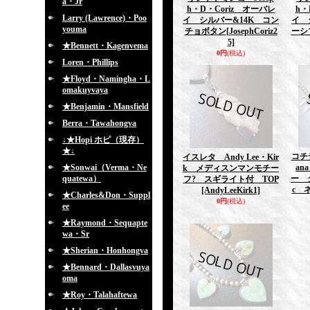
a・Jr
h・D・Coriz オーバレ
h・
Larry (Lawrence)・Poo
イ シルバー&14K コン
イ 
youma
チョボタン
[JosephCoriz2
ーシ
5]
★Bennett・Kagenvema
0円
(税込)
Loren・Phillips
★Floyd・Namingha・L
omakuyvaya
★Benjamin・Mansfield
Berra・Tawahongva
↓★Hopi ホピ（現存）
★↓
コチテ
イスレタ Andy Lee・Kir
★Sonwai（Verma・Ne
a
k メディスンマンモチー
quatewa）
ー 
フ? スギライト付 TOP
c 
[AndyLeeKirk1]
★Charles&Don・Suppl
0円
(税込)
ee
★Raymond・Sequapte
wa・Sr
★Sherian・Honhongva
★Bennard・Dallasvuya
oma
★Roy・Talahaftewa