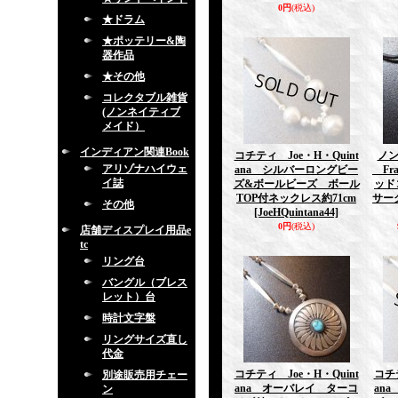
0円
(税込)
★ドラム
★ポッテリー&陶
器作品
★その他
コレクタブル雑貨
(ノンネイティブ
メイド）
インディアン関連Book
コチティ Joe・H・Quint
ノン
アリゾナハイウェ
ana シルバーロングビー
Fra
イ誌
ズ&ボールビーズ ボール
ッド
TOP付ネックレス約71cm
サー
その他
[JoeHQuintana44]
0円
(税込)
店舗ディスプレイ用品e
tc
リング台
バングル（ブレス
レット）台
時計文字盤
リングサイズ直し
代金
コチティ Joe・H・Quint
コチテ
別途販売用チェー
ana オーバレイ ターコ
an
ン