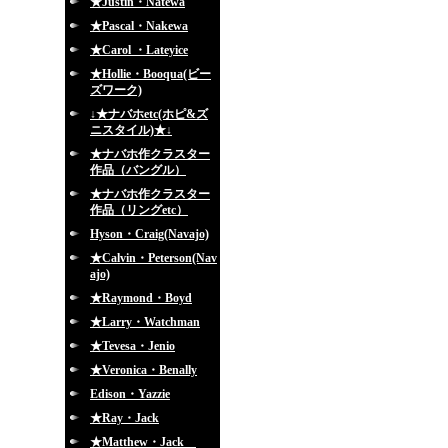
★Justin・Natewa
★Pascal・Nakewa
★Carol ・Lateyice
★Hollie・Booqua(ビー
ズワーク)
↓★ナバホetc(ホピ&ズ
ニスタイル)★↓
★ナバホ作クラスター
作品（バングル）
★ナバホ作クラスター
作品（リングetc）
Hyson・Craig(Navajo)
★Calvin・Peterson(Nav
ajo)
★Raymond・Boyd
★Larry・Watchman
★Tevesa・Jenio
★Veronica・Benally
Edison・Yazzie
★Ray・Jack
★Matthew・Jack