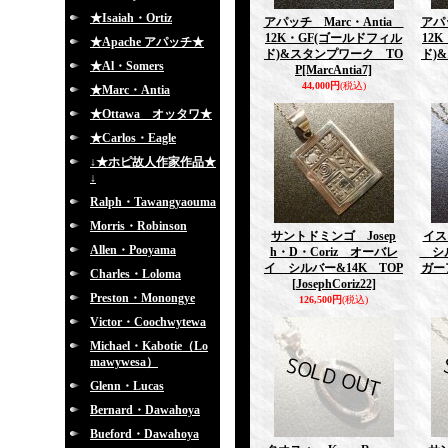
★Isaiah・Ortiz
アパッチ Marc・Antia
アパ
12K・GF(ゴールドフィル
12
★Apache アパッチ★
ド)&スタンプワーク TO
ド)
★Al・Somers
P
[MarcAntia7]
44,000円
(税込)
★Marc・Antia
★Ottawa オッタワ★
★Carlos・Eagle
↓★ホピ故人作家作品★
↓
Ralph・Tawangyaouma
Morris・Robinson
サントドミンゴ Josep
イスレ
Allen・Pooyama
h・D・Coriz オーバレ
シル
イ シルバー&14K TOP
ガー
Charles・Loloma
[JosephCoriz22]
Preston・Monongye
126,500円
(税込)
Victor・Coochwytewa
Michael・Kabotie（Lo
mawywesa）
Glenn・Lucas
Bernard・Dawahoya
Bueford・Dawahoya