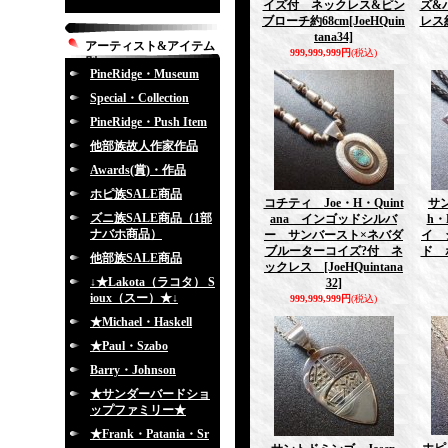
イズ付 ネックレス&ピン
ズ&
ブローチ約68cm
[JoeHQuin
レス約
tana34]
アーティスト&アイテム
999,999,999円
(税込)
別
PineRidge・Museum
Special・Collection
PineRidge・Push Item
他部族故人作家作品
Awards(賞)・作品
ホピ族SALE商品
コチティ Joe・H・Quint
サン
ズニ族SALE商品（1部
ana インゴッドシルバ
h・
ナバホ商品）
ー サンバースト×ネバダ
イ 
ブルーターコイズ?付 ネ
ド 
他部族SALE商品
ックレス
[JoeHQuintana
↓★Lakota（ラコタ） S
32]
ioux（スー）★↓
999,999,999円
(税込)
★Michael・Haskell
★Paul・Szabo
Barry・Johnson
★サンダーバードショ
ップファミリー★
★Frank・Patania・Sr