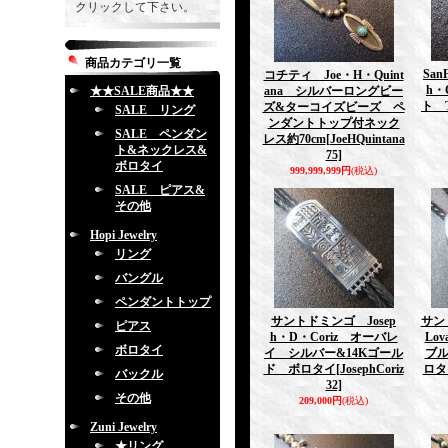
クリックして下さい。
商品カテゴリ一覧
San
コチティ Joe・H・Quint
h・
★★SALE商品★★
ana シルバーロングビー
ト 
ズ&ターコイズビーズ ペ
SALE リング
ンダントトップ付ネック
SALE ペンダン
レス約70cm
[JoeHQuintana
ト&ネックレス&
75]
ボロタイ
999,999,999円
(税込)
SALE ピアス&
その他
Hopi Jewelry
リング
バングル
ペンダントトップ
サントドミンゴ Josep
サン
ピアス
h・D・Coriz オーバレ
Lo
ボロタイ
イ シルバー&14Kゴール
ブ
ド ボロタイ
[JosephCoriz
ロ
バックル
32]
その他
209,000円
(税込)
Zuni Jewelry
★リング