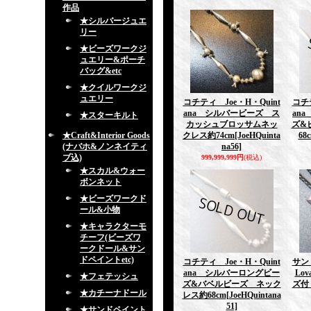
作品
★シルバージュエ
リー
★ビーズワークジ
ュエリー&ポーチ
バッグ&etc
★クイルワークジ
ュエリー
コチティ Joe・H・Quint
コチテ
ana シルバービーズ ス
an
★スターキルト
カッシュブロッサムネッ
ズ&
★Craft&Interior Goods
クレス約74cm
[JoeHQuinta
68
(ナバホ&ノンネイティ
na56]
ブ込)
999,999,999円
(税込)
★スカル&ウォー
ボンネット
★ビーズワークド
ール&小物
★キャラクターモ
チーフ(ビーズワ
ークドール&サン
ドペイントetc)
コチティ Joe・H・Quint
サン
ana シルバーロングビー
Lo
★フェテッシュ
ズ&バベルビーズ ネック
ズ付
★カチーナドール
レス約68cm
[JoeHQuintana
51]
★サンドペイント