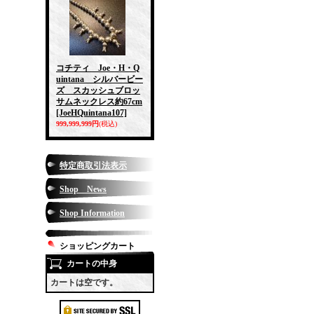
コチティ Joe・H・Q
uintana シルバービー
ズ スカッシュブロッ
サムネックレス約67cm
[JoeHQuintana107]
999,999,999円
(税込)
特定商取引法表示
Shop News
Shop Information
ショッピングカート
カートの中身
カートは空です。