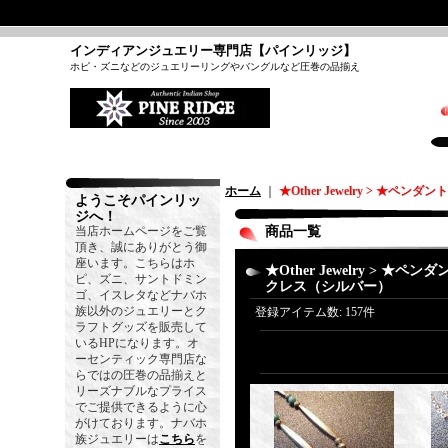
インディアンジュエリー専門店【パインリッジ】
ホピ・ズニなどのジュエリーリングやバングルなど圧巻の品揃え
ホーム
｜
★Other Jewelry > ★ペ
ようこそパインリッ
ジへ！
当店ホームページをご覧
商品一覧
頂き、誠にありがとう御
座います。こちらはホ
★Other Jewelry > ★ペ
ピ、ズニ、サントドミン
クレス（シルバー）
ゴ、イスレタなどナバホ
族以外のジュエリーとク
登録アイテム数
:
157件
ラフトグッズを販売して
いるHPになります。オ
ーセンティック専門店な
らではの圧巻の品揃えと
リーズナブルなプライス
でご提供できるように心
がけております。ナバホ
族ジュエリーは
こちら
を