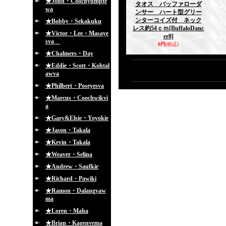
★John・Coochyumpte
タオス バッファローダ
wa
ンサー ハート型グリー
ンターコイズ付 ネック
★Bobby・Sekakuku
レス約54ｃｍ
[BuffaloDanc
★Victor・Lee・Masaye
er8]
sva
0円
(税込)
★Chalmers・Day
★Eddie・Scott・Kohtal
awva
★Philbert・Poseyesva
★Marcus・Coochwikvi
a
★Gary&Elsie・Yoyokie
★Jason・Takala
★Kevin・Takala
★Weaver・Selina
★Andrew・Saufkie
★Richard・Pawiki
★Ramon・Dalangyaw
ma
★Loren・Maha
★Brian・Kagenvema