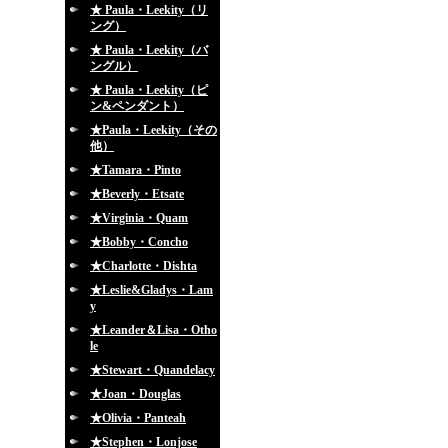
★ Paula・Leekity（リ
ング）
★ Paula・Leekity（バ
ングル）
★ Paula・Leekity（ピ
ン&ペンダント）
★Paula・Leekity（その
他）
★Tamara・Pinto
★Beverly・Etsate
★Virginia・Quam
★Bobby・Concho
★Charlotte・Dishta
★Leslie&Gladys・Lam
y
★Leander＆Lisa・Otho
le
★Stewart・Quandelacy
★Joan・Douglas
★Olivia・Panteah
★Stephen・Lonjose