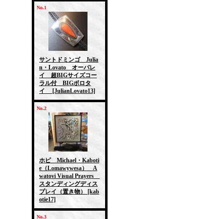
No.1
サントドミンゴ Julia
n・Lovato オーバレ
イ 超BIGサイズコー
ラル付 BIGボロタ
イ
[JulianLovato13]
No.2
ホピ Michael・Kaboti
e（Lomawywesa） A
watovi Visual Prayers
スタンディングディス
プレイ（置き物）
[kab
otie17]
No.3