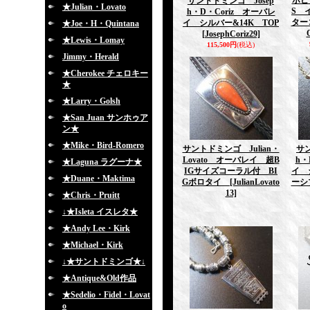
ホピ 
サントドミンゴ Josep
★Julian・Lovato
S 
h・D・Coriz オーバレ
ター
イ シルバー&14K TOP
★Joe・H・Quintana
[JosephCoriz29]
★Lewis・Lomay
115,500円
(税込)
Jimmy・Herald
★Cherokee チェロキー
★
★Larry・Golsh
★San Juan サンホゥア
ン★
★Mike・Bird-Romero
サントドミンゴ Julian・
サン
Lovato オーバレイ 超B
h・
★Laguna ラグーナ★
IGサイズコーラル付 BI
イ 
★Duane・Maktima
Gボロタイ
[JulianLovato
ーシ
13]
★Chris・Pruitt
↓★Isleta イスレタ★
★Andy Lee・Kirk
★Michael・Kirk
↓★サントドミンゴ★↓
★Antique&Old作品
★Sedelio・Fidel・Lovat
o