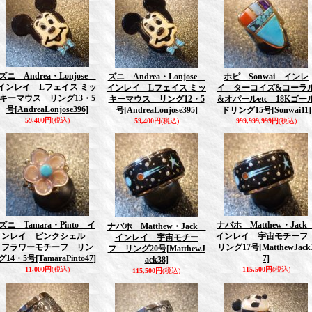
ズニ Andrea・Lonjose
ズニ Andrea・Lonjose
ホピ Sonwai インレ
インレイ Lフェイス ミッ
インレイ Lフェイス ミッ
イ ターコイズ&コーラ
キーマウス リング13・5
キーマウス リング12・5
&オパールetc 18Kゴー
号
[AndreaLonjose396]
号
[AndreaLonjose395]
ドリング15号
[Sonwai11]
59,400円
(税込)
59,400円
(税込)
999,999,999円
(税込)
ズニ Tamara・Pinto イ
ナバホ Matthew・Jac
ナバホ Matthew・Jack
ンレイ ピンクシェル
インレイ 宇宙モチー
インレイ 宇宙モチー
フラワーモチーフ リン
リング17号
[MatthewJack
フ リング20号
[MatthewJ
グ14・5号
[TamaraPinto47]
7]
ack38]
11,000円
(税込)
115,500円
(税込)
115,500円
(税込)