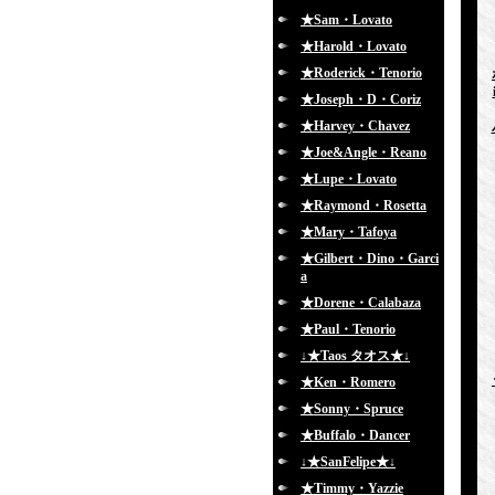
★Sam・Lovato
★Harold・Lovato
★Roderick・Tenorio
★Joseph・D・Coriz
★Harvey・Chavez
★Joe&Angle・Reano
★Lupe・Lovato
★Raymond・Rosetta
★Mary・Tafoya
★Gilbert・Dino・Garci
a
★Dorene・Calabaza
★Paul・Tenorio
↓★Taos タオス★↓
★Ken・Romero
★Sonny・Spruce
★Buffalo・Dancer
↓★SanFelipe★↓
★Timmy・Yazzie