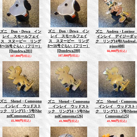
ズニ Don・Dewa イン
ズニ Don・Dewa イン
ズニ Andrea・Lonjos
レイ スモールフェイ
レイ スモールフェイ
インレイ デイジーダッ
ス スヌーピー リング
ス スヌーピー リング
ク リング14号
[AndreaL
8〜16号ぐらい（フリー）
8〜16号ぐらい（フリー）
njose408]
[Dondewa280]
[Dondewa281]
66,000円
(税込)
107,800円
(税込)
107,800円
(税込)
ズニ Shenel・Comosona
ズニ Shenel・Comosona
ズニ Shenel・Comoson
インレイ ウッドスト
インレイ ウッドスト
インレイ ウッドスト
ック リング15・5号
[She
ック リング14・5号
[She
ク リング13・5号
[Shene
nelComosona127]
nelComosona126]
Comosona125]
41,900円
(税込)
41,900円
(税込)
41,900円
(税込)