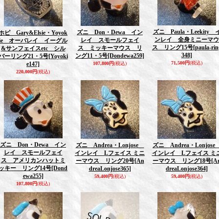
ズニ Paula・Leekity 
ズニ Don・Dewa イン
ホピ Gary&Elsie・Yoyok
ンレイ 全身ミニーマウ
レイ スモールフェイ
ie オーバレイ イーグル
ス リング15号
[paula-rin
ス ミッキーマウス リ
&サンフェイスetc シル
348]
ング11・5号
[Dondewa259]
バーリング21・5号
[Yoyoki
71,500円
(税込)
e147]
107,800円
(税込)
220,000円
(税込)
ズニ Don・Dewa イン
ズニ Andrea・Lonjose
ズニ Andrea・Lonjos
レイ スモールフェイ
インレイ Lフェイス ミニ
インレイ Lフェイス ミ
ス アメリカンハットミ
ーマウス リング20号
[An
ーマウス リング18号
[A
ッキー リング14号
[Dond
dreaLonjose365]
dreaLonjose364]
ewa255]
59,400円
(税込)
59,400円
(税込)
107,800円
(税込)