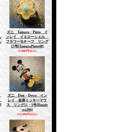
ズニ Tamara・Pinto イ
ンレイ イエローシェル
ル
フラワーモチーフ リング
ル
15号
[TamaraPinto48]
11,000円
(税込)
k
ズニ Don・Dewa イン
フ
レイ 全身ミッキーマウ
3
ス リング11・5号
[Donde
wa266]
231,000円
(税込)