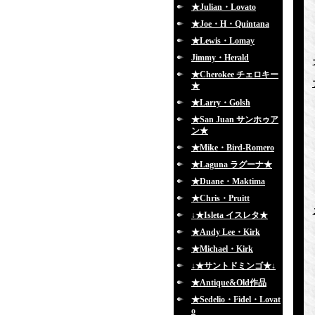
★Julian・Lovato
★Joe・H・Quintana
★Lewis・Lomay
Jimmy・Herald
★Cherokee チェロキー
★
★Larry・Golsh
★San Juan サンホゥア
ン★
★Mike・Bird-Romero
★Laguna ラグーナ★
★Duane・Maktima
★Chris・Pruitt
↓★Isleta イスレタ★
★Andy Lee・Kirk
★Michael・Kirk
↓★サントドミンゴ★↓
★Antique&Old作品
★Sedelio・Fidel・Lovat
o