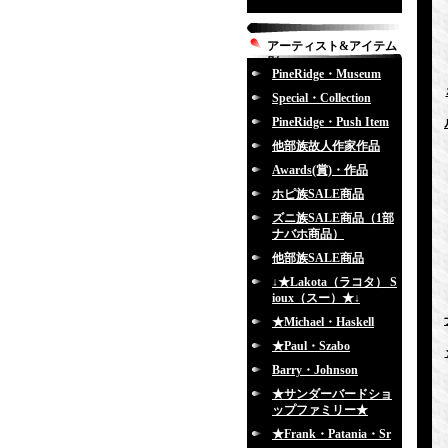
アーティスト&アイテム
別
PineRidge・Museum
Special・Collection
PineRidge・Push Item
他部族故人作家作品
Awards(賞)・作品
ホピ族SALE商品
ズニ族SALE商品（1部
ナバホ商品）
他部族SALE商品
↓★Lakota（ラコタ） S
ioux（スー）★↓
★Michael・Haskell
★Paul・Szabo
Barry・Johnson
★サンダーバードショ
ップファミリー★
★Frank・Patania・Sr