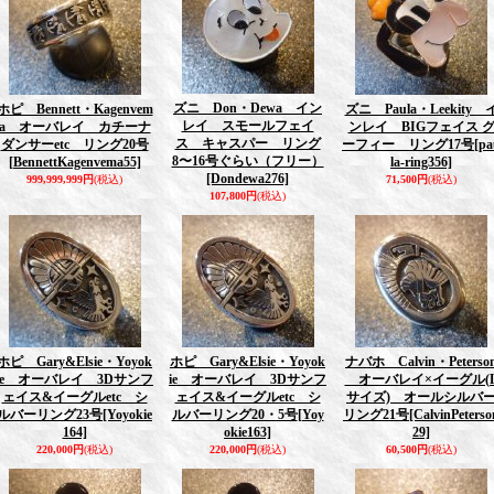
ズニ Don・Dewa イン
ホピ Bennett・Kagenvem
ズニ Paula・Leekity 
レイ スモールフェイ
a オーバレイ カチーナ
ンレイ BIGフェイス 
ス キャスパー リング
ダンサーetc リング20号
ーフィー リング17号
[pa
8〜16号ぐらい（フリー）
[BennettKagenvema55]
la-ring356]
[Dondewa276]
999,999,999円
(税込)
71,500円
(税込)
107,800円
(税込)
ホピ Gary&Elsie・Yoyok
ホピ Gary&Elsie・Yoyok
ナバホ Calvin・Peterso
ie オーバレイ 3Dサンフ
ie オーバレイ 3Dサンフ
オーバレイ×イーグル(
ェイス&イーグルetc シ
ェイス&イーグルetc シ
サイズ) オールシルバ
ルバーリング23号
[Yoyokie
ルバーリング20・5号
[Yoy
リング21号
[CalvinPeterso
164]
okie163]
29]
220,000円
(税込)
220,000円
(税込)
60,500円
(税込)