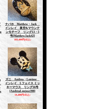
イ
ナバホ Matthew・Jack
グ
インレイ 夜空&マウンテ
u
ンモチーフ リング13・5
号
[MatthewJack42]
103,400円
(税込)
ズニ Andrea・Lonjose
n
インレイ Lフェイス ミッ
L
キーマウス リング16号
ー
[AndreaLonjose398]
n
59,400円
(税込)