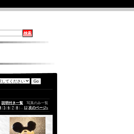
説明付き一覧
写真のみ一覧
4
|
5
|
6
|
7
|
8
|
...
12
次のページ
»