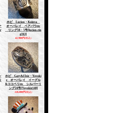
a
ホピ Lucion・Koinva
ナ
オーバレイ ベアパウetc
-r
リング18・5号
[lucion-rin
g163]
42,900円
(税込)
ン
ホピ Gary&Elsie・Yoyoki
リ
e オーバレイ イーグル
&ココペリetc シルバーリ
ング24号
[Yoyokie148]
220,000円
(税込)