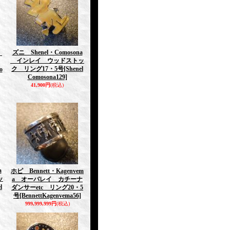
ズニ Shenel・Comosona
e
インレイ ウッドストッ
ク リング17・5号
[Shenel
o
Comosona129]
41,900円
(税込)
a
ホピ Bennett・Kagenvem
ッ
a オーバレイ カチーナ
l
ダンサーetc リング20・5
号
[BennettKagenvema56]
999,999,999円
(税込)