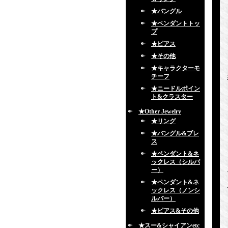
★バングル
★ペンダントトッ
プ
★ピアス
★その他
★キャラクターモ
チーフ
★ニードルポイン
ト&クラスター
★Other Jewelry
★リング
★バングル&ブレ
ス
★ペンダント&ネ
ックレス（シルバ
ー）
★ペンダント&ネ
ックレス（ノンシ
ルバー）
★ピアス&その他
★スー&シャイアンetc