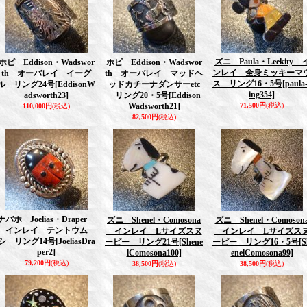
ズニ Paula・Leekity 
ホピ Eddison・Wadswor
ホピ Eddison・Wadswor
ンレイ 全身ミッキーマ
th オーバレイ イーグ
th オーバレイ マッドヘ
ス リング16・5号
[paula
ル リング24号
[EddisonW
ッドカチーナダンサーetc
ing354]
adsworth23]
リング20・5号
[Eddison
Wadsworth21]
71,500円
(税込)
110,000円
(税込)
82,500円
(税込)
ナバホ Joelias・Draper
ズニ Shenel・Comosona
ズニ Shenel・Comoson
インレイ テントウム
インレイ Lサイズスヌ
インレイ Lサイズス
シ リング14号
[JoeliasDra
ーピー リング21号
[Shene
ーピー リング16・5号
[S
per2]
lComosona100]
enelComosona99]
79,200円
(税込)
38,500円
(税込)
38,500円
(税込)