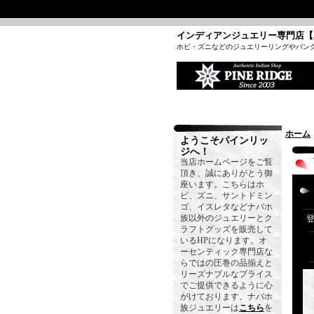
インディアンジュエリー専門店【
ホピ・ズニなどのジュエリーリングやバン
ホーム
ようこそパインリッ
ジへ！
当店ホームページをご覧
頂き、誠にありがとう御
座います。こちらはホ
ピ、ズニ、サントドミン
ゴ、イスレタなどナバホ
族以外のジュエリーとク
ラフトグッズを販売して
いるHPになります。オ
ーセンティック専門店な
らではの圧巻の品揃えと
リーズナブルなプライス
でご提供できるように心
がけております。ナバホ
族ジュエリーは
こちら
を