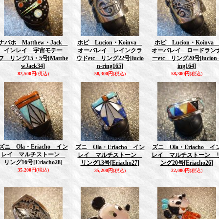
ナバホ Matthew・Jack
ホピ Lucion・Koinva
ホピ Lucion・Koinv
インレイ 宇宙モチー
オーバレイ レインクラ
オーバレイ ロードラン
フ リング15・5号
[Matthe
ウドetc リング22号
[lucio
ーetc リング20号
[lucion
wJack34]
n-ring165]
ing164]
82,500円
(税込)
58,300円
(税込)
58,300円
(税込)
ズニ Ola・Eriacho イン
ズニ Ola・Eriacho イン
ズニ Ola・Eriacho イ
レイ マルチストーン
レイ マルチストーン
レイ マルチストーン 
リング16号
[Eriacho28]
リング13号
[Eriacho27]
ング20号
[Eriacho26]
35,200円
(税込)
35,200円
(税込)
22,000円
(税込)