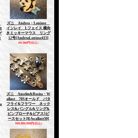
ズニ Andrea・Lonjose
e
インレイ Lフェイス 横向
向
きミッキーマウス リング
グ
12号
[AndreaLonjose415]
1
69,300円
(税込)
ズニ Anselm&Rosita・W
n
allace 70Sオールド バタ
c
フライ&フラワー ネック
a
レス&バングル&リング&
ピンブローチ&ピアス5ピ
ースセット
[RAwallace50]
999,999,999円
(税込)