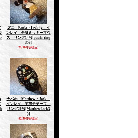
イ
ズニ Paula・Leekity イ
ウ
ンレイ 全身ミッキーマウ
-r
ス リング14号
[paula-ring
353]
71,500円
(税込)
a
ナバホ Matthew・Jack
ヌ
インレイ 宇宙モチーフ
h
リング21号
[MatthewJack3
5]
82,500円
(税込)