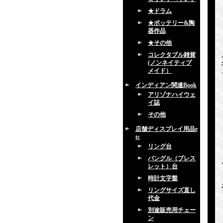
★ドラム
★ポッテリー&陶
器作品
★その他
コレクタブル雑貨
(ノンネイティブ
メイド）
インディアン関連Book
アリゾナハイウェ
イ誌
その他
店舗ディスプレイ用品e
tc
リング台
バングル（ブレス
レット）台
時計文字盤
リングサイズ直し
代金
別途販売用チェー
ン