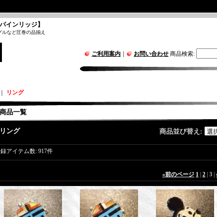
パインリッジ】
グルなど圧巻の品揃え
ご利用案内
｜
お問い合わせ
商品検索
:
｜
リング
商品一覧
リング
商品並び替え
:
登録アイテム数
:
917件
«
前のページ
1
|
2
|
3
|