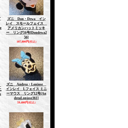
イ
ズニ Don・Dewa イン
レイ スモールフェイス
g
アメリカンハットミッキ
ー リング16号
[Dondewa2
56]
107,800円
(税込)
ズニ Andrea・Lonjose
e
インレイ Lフェイス ミニ
ニ
ーマウス リング12号
[An
n
dreaLonjose361]
59,400円
(税込)