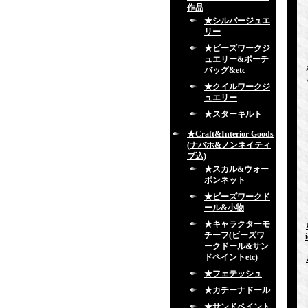
作品
★シルバージュエ
リー
★ビーズワークジ
ュエリー&ポーチ
バッグ&etc
★クイルワークジ
ュエリー
★スターキルト
★Craft&Interior Goods
(ナバホ&ノンネイティ
ブ込)
★スカル&ウォー
ボンネット
★ビーズワークド
ール&小物
★キャラクターモ
チーフ(ビーズワ
ークドール&サン
ドペイントetc)
★フェテッシュ
★カチーナドール
★サンドペイント