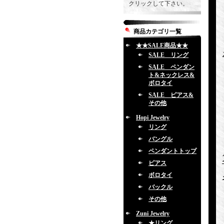
クリックして下さい。
商品カテゴリ一覧
★★SALE商品★★
SALE リング
SALE ペンダン
ト&ネックレス&
ボロタイ
SALE ピアス&
その他
Hopi Jewelry
リング
バングル
ペンダントトップ
ピアス
ボロタイ
バックル
その他
Zuni Jewelry
★リング