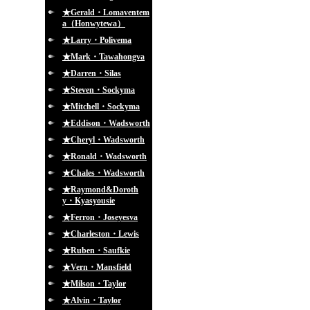
★Gerald・Lomaventem
a（Honwytewa）
★Larry・Polivema
★Mark・Tawahongva
★Darren・Silas
★Steven・Sockyma
★Mitchell・Sockyma
★Eddison・Wadsworth
★Cheryl・Wadsworth
★Ronald・Wadsworth
★Chales・Wadsworth
★Raymond&Doroth
y・Kyasyousie
★Ferron・Joseyesva
★Charleston・Lewis
★Ruben・Saufkie
★Vern・Mansfield
★Milson・Taylor
★Alvin・Taylor