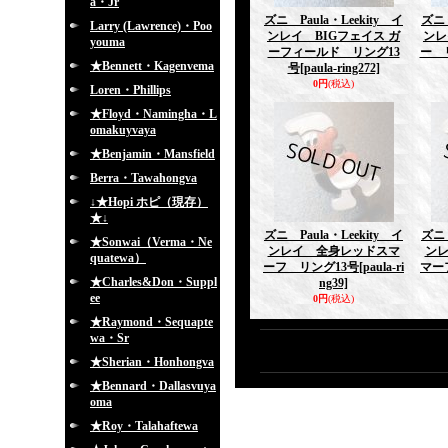
a・Jr
ズニ Paula・Leekity イ
ズニ 
Larry (Lawrence)・Poo
ンレイ BIGフェイス ガ
ンレ
youma
ーフィールド リング13
ー 
★Bennett・Kagenvema
号
[paula-ring272]
0円
(税込)
Loren・Phillips
★Floyd・Namingha・L
omakuyvaya
★Benjamin・Mansfield
Berra・Tawahongva
↓★Hopi ホピ（現存）
★↓
ズニ Paula・Leekity イ
ズニ 
★Sonwai（Verma・Ne
ンレイ 全身レッドスマ
ン
quatewa）
ーフ リング13号
[paula-ri
マー
★Charles&Don・Suppl
ng39]
ee
0円
(税込)
★Raymond・Sequapte
wa・Sr
★Sherian・Honhongva
★Bennard・Dallasvuya
oma
★Roy・Talahaftewa