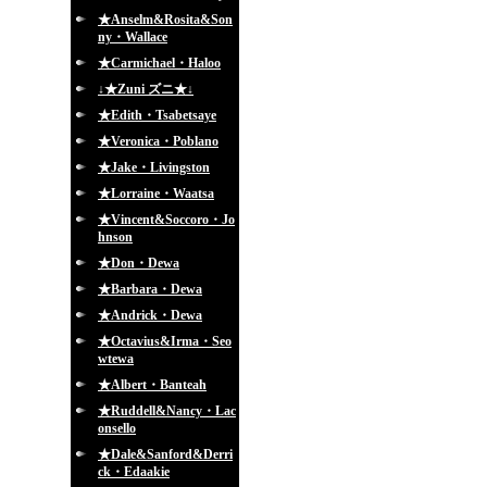
★Anselm&Rosita&Son
ny・Wallace
★Carmichael・Haloo
↓★Zuni ズニ★↓
★Edith・Tsabetsaye
★Veronica・Poblano
★Jake・Livingston
★Lorraine・Waatsa
★Vincent&Soccoro・Jo
hnson
★Don・Dewa
★Barbara・Dewa
★Andrick・Dewa
★Octavius&Irma・Seo
wtewa
★Albert・Banteah
★Ruddell&Nancy・Lac
onsello
★Dale&Sanford&Derri
ck・Edaakie