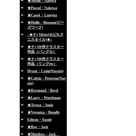
★Justin・Natewa
★Pascal・Nakewa
★Carol ・Lateyice
★Hollie・Booqua(ビー
ズワーク)
↓★ナバホetc(ホピ&ズ
ニスタイル)★↓
★ナバホ作クラスター
作品（バングル）
★ナバホ作クラスター
作品（リングetc）
Hyson・Craig(Navajo)
★Calvin・Peterson(Nav
ajo)
★Raymond・Boyd
★Larry・Watchman
★Tevesa・Jenio
★Veronica・Benally
Edison・Yazzie
★Ray・Jack
★Matthew・Jack