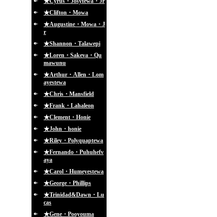
★Cyrus・Josytewa・Jr
★Clifton・Mowa
★Augustine・Mowa・J
r
★Shannon・Talawepi
★Loren・Sakeva・Qu
mawunu
★Arthur・Allen・Lom
ayestewa
★Chris・Mansfield
★Frank・Lahaleon
★Clement・Honie
★John・honie
★Riley・Polyquaptewa
★Fernando・Puhuhefv
aya
★Carol・Humeyestewa
★George・Phillips
★Trinidad&Dawn・Lu
cas
★Gene・Pooyouma