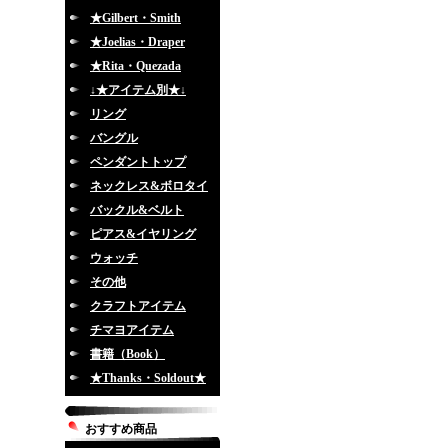
★Gilbert・Smith
★Joelias・Draper
★Rita・Quezada
↓★アイテム別★↓
リング
バングル
ペンダントトップ
ネックレス&ボロタイ
バックル&ベルト
ピアス&イヤリング
ウォッチ
その他
クラフトアイテム
チマヨアイテム
書籍（Book）
★Thanks・Soldout★
おすすめ商品