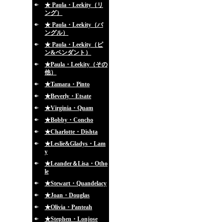
★ Paula・Leekity（リ
ング）
★ Paula・Leekity（バ
ングル）
★ Paula・Leekity（ピ
ン&ペンダント）
★Paula・Leekity（その
他）
★Tamara・Pinto
★Beverly・Etsate
★Virginia・Quam
★Bobby・Concho
★Charlotte・Dishta
★Leslie&Gladys・Lam
y
★Leander＆Lisa・Otho
le
★Stewart・Quandelacy
★Joan・Douglas
★Olivia・Panteah
★Stephen・Lonjose