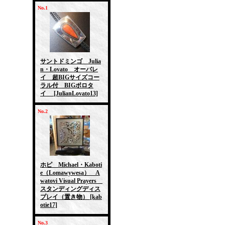
No.1
サントドミンゴ Julia
n・Lovato オーバレ
イ 超BIGサイズコー
ラル付 BIGボロタ
イ
[JulianLovato13]
No.2
ホピ Michael・Kaboti
e（Lomawywesa） A
watovi Visual Prayers
スタンディングディス
プレイ（置き物）
[kab
otie17]
No.3