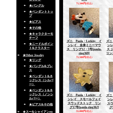
71,500円
(税込)
★バングル
★ペンダントトッ
プ
★ピアス
★その他
★キャラクターモ
チーフ
ズニ Paula・Leekity イ
ズニ 
★ニードルポイン
ンレイ 全身ミニーマウ
ン
ト&クラスター
ス リング12・5号
[paula-
ス 
ring369]
リン
★Other Jewelry
71,500円
(税込)
★リング
★バングル&ブレ
ス
★ペンダント&ネ
ックレス（シルバ
ー）
★ペンダント&ネ
ックレス（ノンシ
ズニ Paula・Leekity イ
ズニ 
ルバー）
ンレイ スモールフェイ
ン
スウッドストック リン
ス
★ピアス&その他
グ17号
[paula-ring362]
グ
55,000円
(税込)
★スー&シャイアンetc