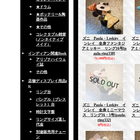
★ドラム
★ポッテリー&陶
器作品
★その他
コレクタブル雑貨
ズニ Paula・Leekity イ
ズニ 
(ノンネイティブ
ンレイ 全身ファンタジ
ン
メイド）
アミッキー リング16号
[p
アミ
インディアン関連Book
aula-ring338]
71,500円
(税込)
アリゾナハイウェ
イ誌
その他
店舗ディスプレイ用品e
tc
リング台
バングル（ブレス
レット）台
ズニ Paula・Leekity イ
ズニ 
ンレイ 全身ミニーマウ
ン
時計文字盤
ス リング16・5号
[paula-
ス 
リングサイズ直し
ring332]
代金
0円
(税込)
別途販売用チェー
ン