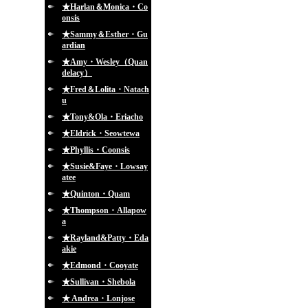
★Harlan＆Monica・Co
onsis
★Sammy＆Esther・Gu
ardian
★Amy・Wesley（Quan
delacy）
★Fred＆Lolita・Natach
u
★Tony&Ola・Eriacho
★Eldrick・Seowtewa
★Phyllis・Coonsis
★Susie&Faye・Lowsay
atee
★Quinton・Quam
★Thompson・Allapow
a
★Rayland&Patty・Eda
akie
★Edmond・Cooyate
★Sullivan・Shebola
★ Andrea・Lonjose