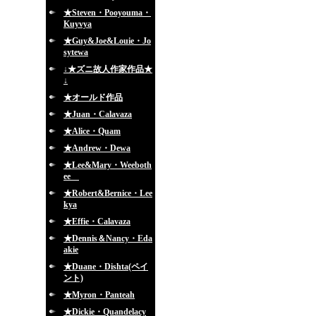
★Steven・Pooyouma・
Kuyvya
★Guy&Joe&Louie・Jo
sytewa
↓★ズニ故人作家作品★
↓
★オールド作品
★Juan・Calavaza
★Alice・Quam
★Andrew・Dewa
★Lee&Mary・Weeboth
ee
★Robert&Bernice・Lee
kya
★Effie・Calavaza
★Dennis＆Nancy・Eda
akie
★Duane・Dishta(ペイ
ント)
★Myron・Panteah
★Dickie・Quandelacy