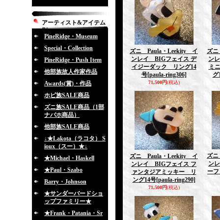
アーティスト&アイテム
別
PineRidge・Museum
Special・Collection
ズニ Paula・Leekity イ
ズニ 
ンレイ BIGフェイス デ
ンレ
PineRidge・Push Item
イジーダック リング14
ミ
他部族故人作家作品
号
[paula-ring306]
グ
71,500円
(税込)
Awards(賞)・作品
ホピ族SALE商品
ズニ族SALE商品（1部
ナバホ商品）
他部族SALE商品
↓★Lakota（ラコタ） S
ioux（スー）★↓
ズニ 
ズニ Paula・Leekity イ
★Michael・Haskell
ンレ
ンレイ BIGフェイス フ
★Paul・Szabo
ーフ
ァンタジアミッキー リ
ング14号
[paula-ring290]
Barry・Johnson
71,500円
(税込)
★サンダーバードショ
ップファミリー★
★Frank・Patania・Sr