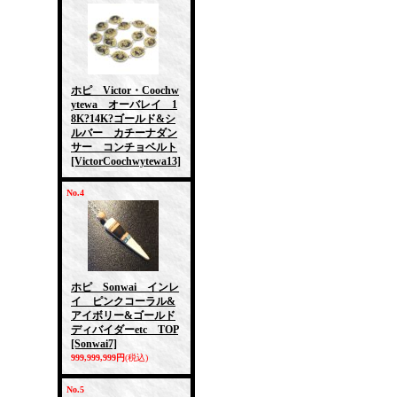
ホピ Victor・Coochw
ytewa オーバレイ 1
8K?14K?ゴールド&シ
ルバー カチーナダン
サー コンチョベルト
[VictorCoochwytewa13]
No.4
ホピ Sonwai インレ
イ ピンクコーラル&
アイボリー&ゴールド
ディバイダーetc TOP
[Sonwai7]
999,999,999円
(税込)
No.5