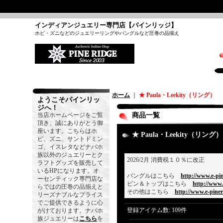
インディアンジュエリー専門店【パインリッジ】
ホピ・ズニなどのジュエリーリングやバングルなど圧巻の品揃え
ホーム
｜
★ Paula・Leekity（リング）
ようこそパインリッ
ジへ！
当店ホームページをご覧
商品一覧
頂き、誠にありがとう御
座います。こちらはホ
★ Paula・Leekity（リング）
ピ、ズニ、サントドミン
ゴ、イスレタなどナバホ
族以外のジュエリーとク
2026/2月 消費税１０％に改正
ラフトグッズを販売して
いるHPになります。オ
バングルはこちら
http://www.e-pi
ーセンティック専門店な
ピン＆トップはこちら
http://www.
らではの圧巻の品揃えと
その他はこちら
http://www.e-pine
リーズナブルなプライス
でご提供できるように心
登録アイテム数
:
109件
がけております。ナバホ
族ジュエリーは
こちら
を