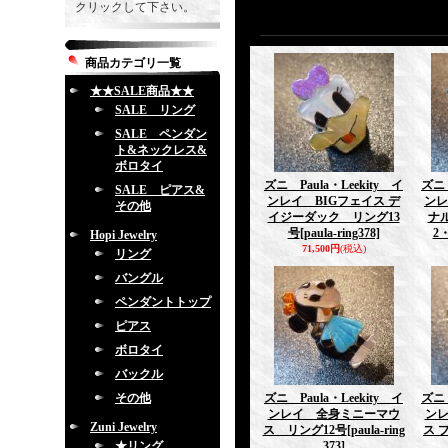
クリックして下さい。
商品カテゴリ一覧
★★SALE商品★★
SALE リング
SALE ペンダン
ト&ネックレス&
ボロタイ
ズニ Paula・Leekity イ
ズニ 
SALE ピアス&
ンレイ BIGフェイス デ
ンレ
その他
イジーダック リング13
ナ
号
[paula-ring378]
2
Hopi Jewelry
71,500円
(税込)
リング
バングル
ペンダントトップ
ピアス
ボロタイ
バックル
その他
ズニ Paula・Leekity イ
ズニ 
ンレイ 全身ミニーマウ
ン
Zuni Jewelry
ス リング12号
[paula-ring
ス 
★リング
373]