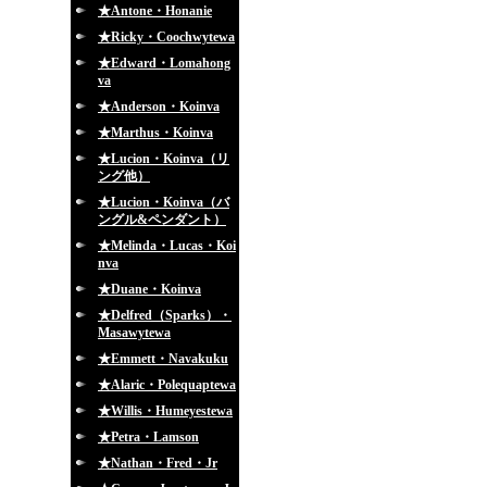
★Antone・Honanie
★Ricky・Coochwytewa
★Edward・Lomahong
va
★Anderson・Koinva
★Marthus・Koinva
★Lucion・Koinva（リ
ング他）
★Lucion・Koinva（バ
ングル&ペンダント）
★Melinda・Lucas・Koi
nva
★Duane・Koinva
★Delfred（Sparks）・
Masawytewa
★Emmett・Navakuku
★Alaric・Polequaptewa
★Willis・Humeyestewa
★Petra・Lamson
★Nathan・Fred・Jr