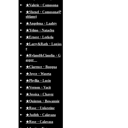
★Valerie・Comosona
★Shenel・Comosona(P
oblano)
★Angelena・Laahty
★Yelmo・Natachu
★Ernest・Leekela
★Larry&Rath・Lonjos
e
★Ryland&Claudia・G
asper
★Clarence・Booqua
★Joyce・Waseta
★Phyllia・Lucio
★Vernon・Vacit
★Jessica・Chavez
★Quinton・Bowannie
★Rose・Unkestine
★Judith・Calavaza
★Rose・Calavaza