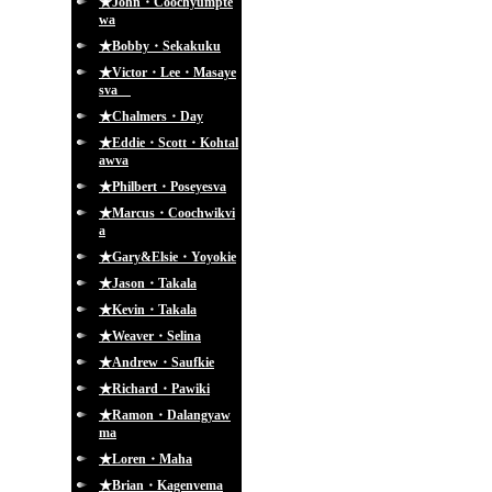
★John・Coochyumpte
wa
★Bobby・Sekakuku
★Victor・Lee・Masaye
sva
★Chalmers・Day
★Eddie・Scott・Kohtal
awva
★Philbert・Poseyesva
★Marcus・Coochwikvi
a
★Gary&Elsie・Yoyokie
★Jason・Takala
★Kevin・Takala
★Weaver・Selina
★Andrew・Saufkie
★Richard・Pawiki
★Ramon・Dalangyaw
ma
★Loren・Maha
★Brian・Kagenvema