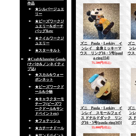
作品
★シルバージュエ
リー
★ビーズワークジ
ュエリー&ポーチ
バッグ&etc
★クイルワークジ
ュエリー
ズニ Paula・Leekity イ
ズニ 
ンレイ 全身ミッキーマ
ン
★スターキルト
ウス リング16・5号
[paul
ウス
a-ring354]
★Craft&Interior Goods
71,500円
(税込)
(ナバホ&ノンネイティ
ブ込)
★スカル&ウォー
ボンネット
★ビーズワークド
ール&小物
★キャラクターモ
チーフ(ビーズワ
ズニ Paula・Leekity イ
ズニ 
ークドール&サン
ンレイ スモールフェイ
ン
ドペイントetc)
ス ドナルドダック リン
ス 
★フェテッシュ
グ16・5号
[paula-ring345]
グ
55,000円
(税込)
★カチーナドール
★サンドペイント