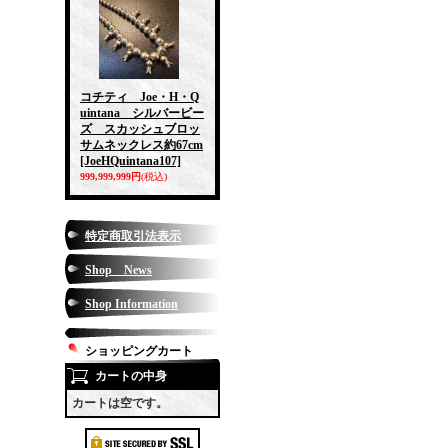
コチティ Joe・H・Q
uintana シルバービー
ズ スカッシュブロッ
サムネックレス約67cm
[JoeHQuintana107]
999,999,999円
(税込)
特定商取引法表示
Shop News
Shop Information
ショッピングカート
カートの中身
カートは空です。