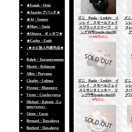
★Isaiah・Ortiz
★Apache アパッチ★
ズニ Paula・Leekity イ
ズニ 
★Al・Somers
ンレイ スモールフェイ
ン
★Marc・Antia
スブラックスマーフ リ
ス
ング10号
[paula-ring30]
グ
★Ottawa オッタワ★
55,000円
(税込)
★Carlos・Eagle
↓★ホピ故人作家作品★
↓
Ralph・Tawangyaouma
Morris・Robinson
Allen・Pooyama
Charles・Loloma
ズニ Paula・Leekity イ
ズニ 
ンレイ スモールフェイ
ン
Preston・Monongye
スミサンタミッキー リ
ス
Victor・Coochwytewa
ング9号
[paula-ring16]
グ1
0円
(税込)
Michael・Kabotie（Lo
mawywesa）
Glenn・Lucas
Bernard・Dawahoya
Bueford・Dawahoya