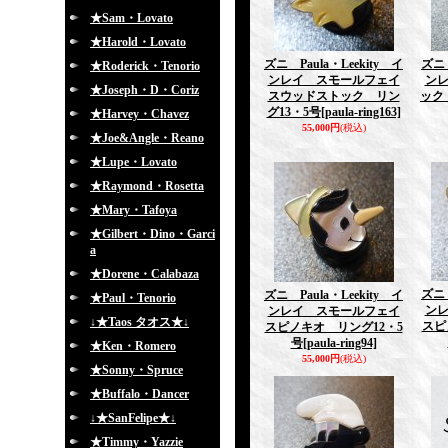
★Sam・Lovato
★Harold・Lovato
ズニ Paula・Leekity イ
ズニ 
★Roderick・Tenorio
ンレイ スモールフェイ
ン
★Joseph・D・Coriz
スウッドストック リン
ック
グ13・5号
[paula-ring163]
★Harvey・Chavez
55,000円
(税込)
★Joe&Angle・Reano
★Lupe・Lovato
★Raymond・Rosetta
★Mary・Tafoya
★Gilbert・Dino・Garci
a
★Dorene・Calabaza
ズニ 
ズニ Paula・Leekity イ
★Paul・Tenorio
ン
ンレイ スモールフェイ
↓★Taos タオス★↓
スピ
スピノキオ リング12・5
号
[paula-ring94]
★Ken・Romero
55,000円
(税込)
★Sonny・Spruce
★Buffalo・Dancer
↓★SanFelipe★↓
★Timmy・Yazzie