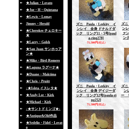
★Julian・Lovato
★Joe・H・Quintana
★Lewis・Lomay
Jimmy・Herald
ズニ 
ズニ Paula・Leekity イ
ンレ
ンレイ 全身 ドナルドダ
★Cherokee チェロキー
ァ
ック リング11・5号
[paul
★
ング
a-ring278]
★Larry・Golsh
71,500円
(税込)
★San Juan サンホゥア
ン★
★Mike・Bird-Romero
★Laguna ラグーナ★
★Duane・Maktima
★Chris・Pruitt
ズニ Paula・Leekity イ
ズニ 
↓★Isleta イスレタ★
ンレイ 全身 デイジーダ
ン
★Andy Lee・Kirk
ック リング12号
[paula-ri
ー 
ng252]
★Michael・Kirk
71,500円
(税込)
↓★サントドミンゴ★↓
★Antique&Old作品
★Sedelio・Fidel・Lovat
o