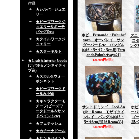
作品
★シルバージュエ
リー
★ビーズワークジ
ュエリー&ポーチ
バッグ&etc
ホピ Fernando・Puhuhef
ズニ
★クイルワークジ
vaya オーバレイ サン
ス
ュエリー
ダーバードetc バングル
ングル
約16・5〜17・5cm用
[Fern
★スターキルト
andoPuhuhefvaya21]
121,000円
(税込)
★Craft&Interior Goods
(ナバホ&ノンネイティ
ブ込)
★スカル&ウォー
ボンネット
★ビーズワークド
ール&小物
★キャラクターモ
チーフ(ビーズワ
サントドミンゴ Joe&An
ホピ 
ークドール&サン
gile・Reano モザイクイ
ーバ
ドペイントetc)
ンレイ バングル約15・
ゴ
5〜16cm用
[JAReano33]
型バ
★フェテッシュ
330,000円
(税込)
★カチーナドール
★サンドペイント