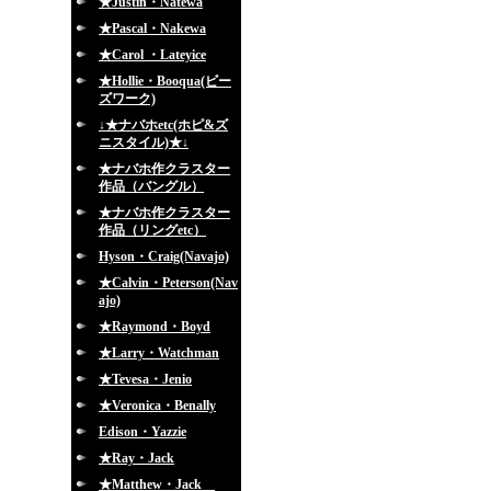
★Justin・Natewa
★Pascal・Nakewa
★Carol ・Lateyice
★Hollie・Booqua(ビー
ズワーク)
↓★ナバホetc(ホピ&ズ
ニスタイル)★↓
★ナバホ作クラスター
作品（バングル）
★ナバホ作クラスター
作品（リングetc）
Hyson・Craig(Navajo)
★Calvin・Peterson(Nav
ajo)
★Raymond・Boyd
★Larry・Watchman
★Tevesa・Jenio
★Veronica・Benally
Edison・Yazzie
★Ray・Jack
★Matthew・Jack