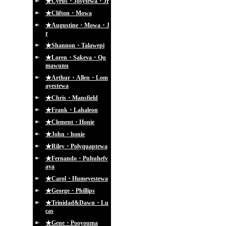
★Cyrus・Josytewa・Jr
★Clifton・Mowa
★Augustine・Mowa・J
r
★Shannon・Talawepi
★Loren・Sakeva・Qu
mawunu
★Arthur・Allen・Lom
ayestewa
★Chris・Mansfield
★Frank・Lahaleon
★Clement・Honie
★John・honie
★Riley・Polyquaptewa
★Fernando・Puhuhefv
aya
★Carol・Humeyestewa
★George・Phillips
★Trinidad&Dawn・Lu
cas
★Gene・Pooyouma