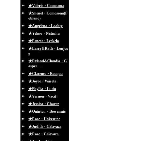
★Valerie・Comosona
★Shenel・Comosona(P
oblano)
★Angelena・Laahty
★Yelmo・Natachu
★Ernest・Leekela
★Larry&Rath・Lonjos
e
★Ryland&Claudia・G
asper
★Clarence・Booqua
★Joyce・Waseta
★Phyllia・Lucio
★Vernon・Vacit
★Jessica・Chavez
★Quinton・Bowannie
★Rose・Unkestine
★Judith・Calavaza
★Rose・Calavaza