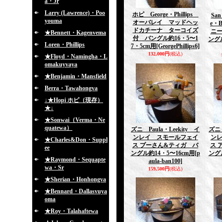
a・Jr
Larry (Lawrence)・Poo
ホピ George・Phillips
Sa
youma
オーバレイ マッドヘッ
e・B
ドカチーナ ターコイズ
ニ
★Bennett・Kagenvema
付 バングル約16・5〜1
ングル
Loren・Phillips
7・5cm用
[GeorgePhillips6]
132,000円
(税込)
★Floyd・Namingha・L
omakuyvaya
★Benjamin・Mansfield
Berra・Tawahongva
↓★Hopi ホピ（現存）
★↓
★Sonwai（Verma・Ne
quatewa）
ズニ Paula・Leekity イ
ズニ 
ンレイ スモールフェイ
ン
★Charles&Don・Suppl
ス プーさん&ティガ バ
ス 
ee
ングル約14・5〜16cm用
[p
ング
★Raymond・Sequapte
aula-ban100]
wa・Sr
159,500円
(税込)
★Sherian・Honhongva
★Bennard・Dallasvuya
oma
★Roy・Talahaftewa