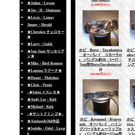
edle-ban83]
★Julian・Lovato
41,800円
(税込)
★Joe・H・Quintana
★Lewis・Lomay
Jimmy・Herald
★Cherokee チェロキー
★
★Larry・Golsh
ホピ Berra・Tawahongva
ホピ 
★San Juan サンホゥア
オーバレイ コヨーテet
al
ン★
c バングル約16・5〜17・
チ
★Mike・Bird-Romero
5cm用
[BerraTawahongva4
ング
6]
★Laguna ラグーナ★
209,000円
(税込)
★Duane・Maktima
★Chris・Pruitt
↓★Isleta イスレタ★
★Andy Lee・Kirk
★Michael・Kirk
↓★サントドミンゴ★↓
ホピ Raymond・Kyasyo
ホピ 
★Antique&Old作品
usie オーバレイ ハミン
ew
★Sedelio・Fidel・Lovat
グバード&チューリップet
ャス
o
c バングル約16〜17cm用
ンレ