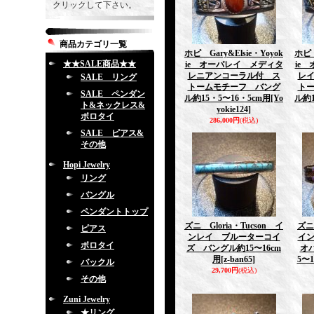
クリックして下さい。
商品カテゴリ一覧
ホピ Gary&Elsie・Yoyok
ホピ 
★★SALE商品★★
ie オーバレイ メディタ
ie
レニアンコーラル付 ス
レ
SALE リング
トームモチーフ バング
ト
SALE ペンダン
ル約15・5〜16・5cm用
[Yo
ル約1
ト&ネックレス&
yokie124]
ボロタイ
286,000円
(税込)
SALE ピアス&
その他
Hopi Jewelry
リング
バングル
ペンダントトップ
ズニ Gloria・Tucson イ
ズニ 
ピアス
ンレイ ブルーターコイ
イ
ボロタイ
ズ バングル約15〜16cm
オ
用
[z-ban65]
5〜1
バックル
29,700円
(税込)
その他
Zuni Jewelry
★リング