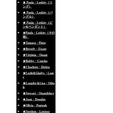
★ Paula・Leekity（リ
ング）
★ Paula・Leekity（バ
ングル）
★ Paula・Leekity（ピ
ン&ペンダント）
★Paula・Leekity（その
他）
★Tamara・Pinto
★Beverly・Etsate
★Virginia・Quam
★Bobby・Concho
★Charlotte・Dishta
★Leslie&Gladys・Lam
y
★Leander＆Lisa・Otho
le
★Stewart・Quandelacy
★Joan・Douglas
★Olivia・Panteah
★Stephen・Lonjose