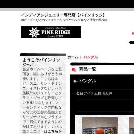
インディアンジュエリー専門店【パインリッジ】
ホピ・ズニなどのジュエリーリングやバングルなど圧巻の品揃え
ホーム
｜
バングル
ようこそパインリッ
ジへ！
当店ホームページをご覧
商品一覧
頂き、誠にありがとう御
座います。こちらはホ
バングル
ピ、ズニ、サントドミン
ゴ、イスレタなどナバホ
族以外のジュエリーとク
登録アイテム数
:
632件
ラフトグッズを販売して
いるHPになります。オ
ーセンティック専門店な
らではの圧巻の品揃えと
リーズナブルなプライス
でご提供できるように心
がけております。ナバホ
族ジュエリーは
こちら
を