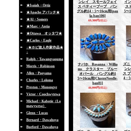
ンレイ スモールフェイ
イ
★Isaiah・Ortiz
ス ベティーブープ バン
ス
グル約14・5〜16cm用
[pau
5〜1
★Apache アパッチ★
la-ban106]
★Al・Somers
69,300円
(税込)
★Marc・Antia
★Ottawa オッタワ★
★Carlos・Eagle
↓★ホピ故人作家作品★
↓
Ralph・Tawangyaouma
ズニ 
ナバホ Rosanna・Willia
Morris・Robinson
ン
ms クラスター ブルー
Allen・Pooyama
ス 
オパール バングル約1
4・5
5〜16cm用
[ClusterNeedle-
Charles・Loloma
ban81]
Preston・Monongye
44,000円
(税込)
Victor・Coochwytewa
Michael・Kabotie（Lo
mawywesa）
Glenn・Lucas
Bernard・Dawahoya
Bueford・Dawahoya