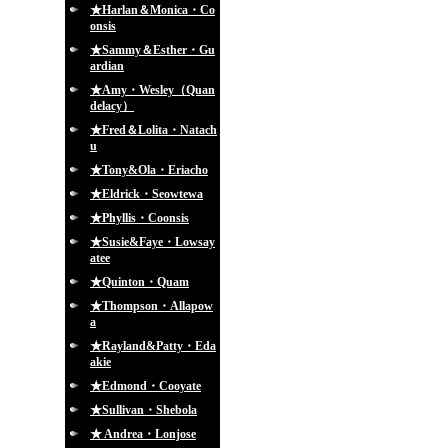
★Harlan＆Monica・Co
onsis
★Sammy＆Esther・Gu
ardian
★Amy・Wesley（Quan
delacy）
★Fred＆Lolita・Natach
u
★Tony&Ola・Eriacho
★Eldrick・Seowtewa
★Phyllis・Coonsis
★Susie&Faye・Lowsay
atee
★Quinton・Quam
★Thompson・Allapow
a
★Rayland&Patty・Eda
akie
★Edmond・Cooyate
★Sullivan・Shebola
★ Andrea・Lonjose