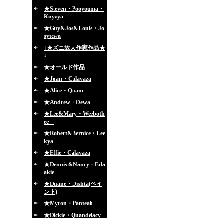
★Steven・Pooyouma・
Kuyvya
★Guy&Joe&Louie・Jo
sytewa
↓★ズニ故人作家作品★
↓
★オールド作品
★Juan・Calavaza
★Alice・Quam
★Andrew・Dewa
★Lee&Mary・Weeboth
ee
★Robert&Bernice・Lee
kya
★Effie・Calavaza
★Dennis＆Nancy・Eda
akie
★Duane・Dishta(ペイ
ント)
★Myron・Panteah
★Dickie・Quandelacy