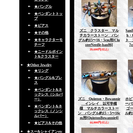
★バングル
★ペンダントトッ
プ
★ピアス
ズニ クラスター マル
San
★その他
チカラーストーン バン
h・
★キャラクターモ
グル約15〜16・5cm用
[Clu
ト 
チーフ
sterNeedle-ban86]
7
39,600円
(税込)
★ニードルポイン
ト&クラスター
★Other Jewelry
★リング
★バングル&ブレ
ス
★ペンダント&ネ
ックレス（シルバ
ズニ Quinton・Bowannie
ホピ 
ー）
インレイ 以可学模
ーバ
★ペンダント&ネ
様 マルチカラーストー
ゴ
ックレス（ノンシ
ン バングル約15・5〜16c
ル約1
ルバー）
m用
[QuintonBowannie4]
★ピアス&その他
44,000円
(税込)
★スー&シャイアンetc