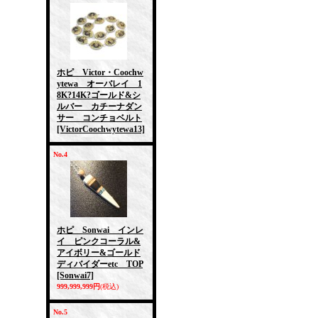
ホピ Victor・Coochw
ytewa オーバレイ 1
8K?14K?ゴールド&シ
ルバー カチーナダン
サー コンチョベルト
[VictorCoochwytewa13]
No.4
ホピ Sonwai インレ
イ ピンクコーラル&
アイボリー&ゴールド
ディバイダーetc TOP
[Sonwai7]
999,999,999円
(税込)
No.5