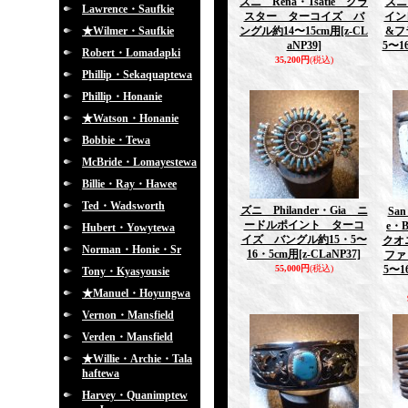
ズニ Rena・Tsatie クラ
ズニ 
Lawrence・Saufkie
スター ターコイズ バ
イン
★Wilmer・Saufkie
ングル約14〜15cm用
[z-CL
&フ
aNP39]
5〜1
Robert・Lomadapki
35,200円
(税込)
Phillip・Sekaquaptewa
Phillip・Honanie
★Watson・Honanie
Bobbie・Tewa
McBride・Lomayestewa
Billie・Ray・Hawee
Ted・Wadsworth
ズニ Philander・Gia ニ
Sa
ードルポイント ターコ
e・B
Hubert・Yowytewa
イズ バングル約15・5〜
クオ
Norman・Honie・Sr
16・5cm用
[z-CLaNP37]
ファ
55,000円
(税込)
5〜1
Tony・Kyasyousie
★Manuel・Hoyungwa
Vernon・Mansfield
Verden・Mansfield
★Willie・Archie・Tala
haftewa
Harvey・Quanimptew