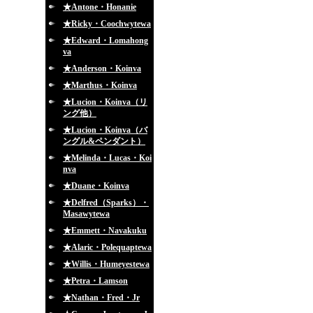
★Antone・Honanie
★Ricky・Coochwytewa
★Edward・Lomahong
va
★Anderson・Koinva
★Marthus・Koinva
★Lucion・Koinva（リ
ング他）
★Lucion・Koinva（バ
ングル&ペンダント）
★Melinda・Lucas・Koi
nva
★Duane・Koinva
★Delfred（Sparks）・
Masawytewa
★Emmett・Navakuku
★Alaric・Polequaptewa
★Willis・Humeyestewa
★Petra・Lamson
★Nathan・Fred・Jr