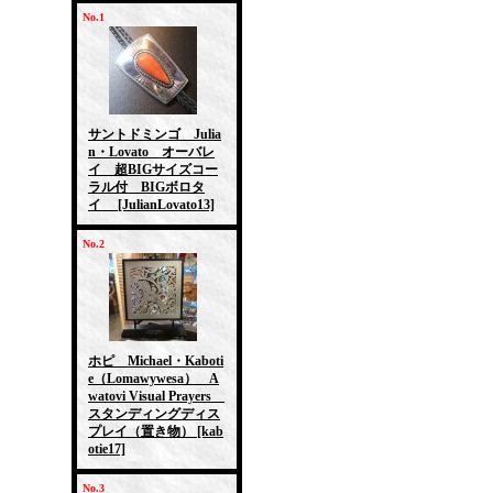
No.1
サントドミンゴ Julia
n・Lovato オーバレ
イ 超BIGサイズコー
ラル付 BIGボロタ
イ
[JulianLovato13]
No.2
ホピ Michael・Kaboti
e（Lomawywesa） A
watovi Visual Prayers
スタンディングディス
プレイ（置き物）
[kab
otie17]
No.3