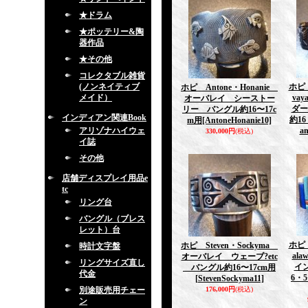
★ドラム
★ポッテリー&陶
器作品
★その他
コレクタブル雑貨
(ノンネイティブ
ホピ 
ホピ Antone・Honanie
メイド）
va
オーバレイ シーストー
ダー
リー バングル約16〜17c
インディアン関連Book
約16
m用
[AntoneHonanie10]
アリゾナハイウェ
an
330,000円
(税込)
イ誌
その他
店舗ディスプレイ用品e
tc
リング台
バングル（ブレス
レット）台
ホピ 
ホピ Steven・Sockyma
時計文字盤
al
オーバレイ ウェーブ?etc
リングサイズ直し
イ
バングル約16〜17cm用
代金
6・5
[StevenSockyma11]
別途販売用チェー
176,000円
(税込)
ン