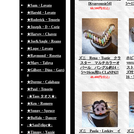
[Kyasyousie54]
5〜1
★Sam・Lovato
60,500円
(税込)
★Harold・Lovato
★Roderick・Tenorio
★Joseph・D・Coriz
★Harvey・Chavez
★Joe&Angle・Reano
★Lupe・Lovato
★Raymond・Rosetta
ホピ 
ズニ Rena・Tsatie クラ
ye
★Mary・Tafoya
スター マルチカラーオ
スト
パール バングル約14・
★Gilbert・Dino・Garci
ズ付
5〜16cm用
[z-CLaNP42]
a
16・
48,400円
(税込)
★Dorene・Calabaza
★Paul・Tenorio
↓★Taos タオス★↓
★Ken・Romero
★Sonny・Spruce
★Buffalo・Dancer
↓★SanFelipe★↓
ズニ Paula・Leekity イ
ズニ 
★Timmy・Yazzie