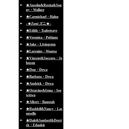
★Anselm&Rosita&Son
ny・Wallace
★Carmichael・Haloo
↓★Zuni ズニ★↓
★Edith・Tsabetsaye
★Veronica・Poblano
★Jake・Livingston
★Lorraine・Waatsa
★Vincent&Soccoro・Jo
hnson
★Don・Dewa
★Barbara・Dewa
★Andrick・Dewa
★Octavius&Irma・Seo
wtewa
★Albert・Banteah
★Ruddell&Nancy・Lac
onsello
★Dale&Sanford&Derri
ck・Edaakie