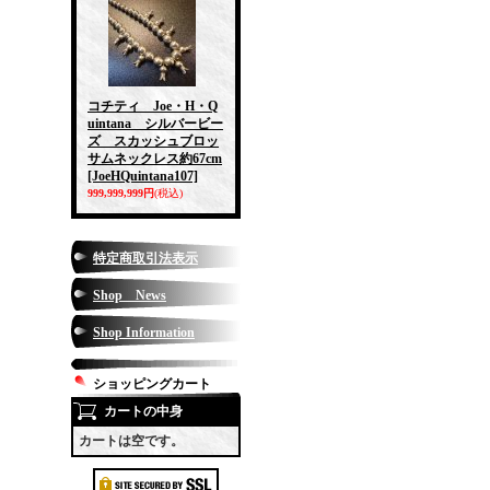
コチティ Joe・H・Q
uintana シルバービー
ズ スカッシュブロッ
サムネックレス約67cm
[JoeHQuintana107]
999,999,999円
(税込)
特定商取引法表示
Shop News
Shop Information
ショッピングカート
カートの中身
カートは空です。