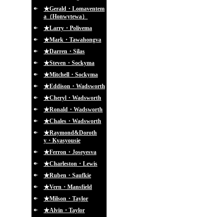
★Gerald・Lomaventem
a（Honwytewa）
★Larry・Polivema
★Mark・Tawahongva
★Darren・Silas
★Steven・Sockyma
★Mitchell・Sockyma
★Eddison・Wadsworth
★Cheryl・Wadsworth
★Ronald・Wadsworth
★Chales・Wadsworth
★Raymond&Doroth
y・Kyasyousie
★Ferron・Joseyesva
★Charleston・Lewis
★Ruben・Saufkie
★Vern・Mansfield
★Milson・Taylor
★Alvin・Taylor