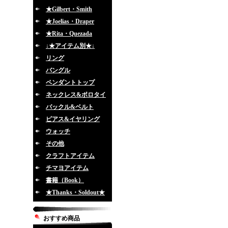
★Gilbert・Smith
★Joelias・Draper
★Rita・Quezada
↓★アイテム別★↓
リング
バングル
ペンダントトップ
ネックレス&ボロタイ
バックル&ベルト
ピアス&イヤリング
ウォッチ
その他
クラフトアイテム
チマヨアイテム
書籍（Book）
★Thanks・Soldout★
おすすめ商品