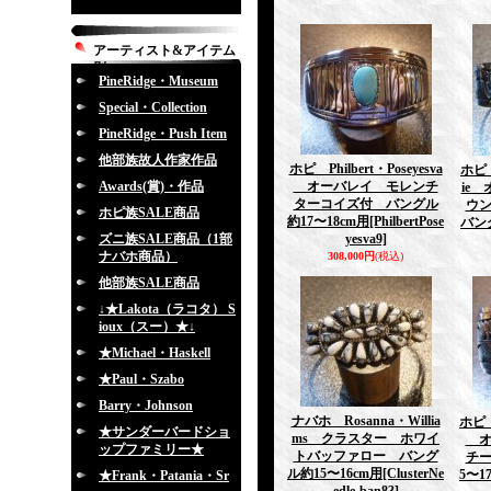
アーティスト&アイテム
別
PineRidge・Museum
Special・Collection
PineRidge・Push Item
他部族故人作家作品
ホピ Philbert・Poseyesva
ホピ 
Awards(賞)・作品
オーバレイ モレンチ
ie
ターコイズ付 バングル
ウ
ホピ族SALE商品
約17〜18cm用
[PhilbertPose
バン
ズニ族SALE商品（1部
yesva9]
ナバホ商品）
308,000円
(税込)
他部族SALE商品
↓★Lakota（ラコタ） S
ioux（スー）★↓
★Michael・Haskell
★Paul・Szabo
Barry・Johnson
ナバホ Rosanna・Willia
ホピ 
★サンダーバードショ
ms クラスター ホワイ
オ
ップファミリー★
トバッファロー バング
チー
ル約15〜16cm用
[ClusterNe
5〜1
★Frank・Patania・Sr