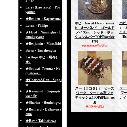
a・Jr
Larry (Lawrence)・Poo
youma
★Bennett・Kagenvema
ホピ 
ホピ Gary&Elsie・Yoyok
Loren・Phillips
a 
ie オーバレイ ゴールド
イス
★Floyd・Namingha・L
メイズetc シャドーボッ
[Be
omakuyvaya
クスシルバーTOP
[Yoyokie
179]
★Benjamin・Mansfield
999,999,999円
(税込)
Berra・Tawahongva
↓★Hopi ホピ（現存）
★↓
★Sonwai（Verma・Ne
quatewa）
★Charles&Don・Suppl
ee
スー
スー（ラコタ）? ビーズ
★Raymond・Sequapte
ワ
ワーク タートル型フェ
wa・Sr
ティ
ティッシュ(TOP)
[Plain-etc
3]
★Sherian・Honhongva
36,300円
(税込)
★Bennard・Dallasvuya
oma
★Roy・Talahaftewa