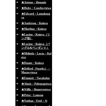
★Antone・Honanie
★Ricky・Coochwytewa
★Edward・Lomahong
va
★Anderson・Koinva
★Marthus・Koinva
★Lucion・Koinva（リ
ング他）
★Lucion・Koinva（バ
ングル&ペンダント）
★Melinda・Lucas・Koi
nva
★Duane・Koinva
★Delfred（Sparks）・
Masawytewa
★Emmett・Navakuku
★Alaric・Polequaptewa
★Willis・Humeyestewa
★Petra・Lamson
★Nathan・Fred・Jr