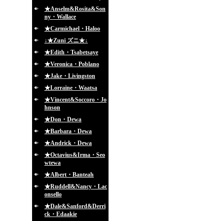
★Anselm&Rosita&Son
ny・Wallace
★Carmichael・Haloo
↓★Zuni ズニ★↓
★Edith・Tsabetsaye
★Veronica・Poblano
★Jake・Livingston
★Lorraine・Waatsa
★Vincent&Soccoro・Jo
hnson
★Don・Dewa
★Barbara・Dewa
★Andrick・Dewa
★Octavius&Irma・Seo
wtewa
★Albert・Banteah
★Ruddell&Nancy・Lac
onsello
★Dale&Sanford&Derri
ck・Edaakie