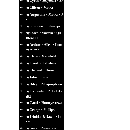
★Cyrus・Josytewa・Jr
★Clifton・Mowa
★Augustine・Mowa・J
r
★Shannon・Talawepi
★Loren・Sakeva・Qu
mawunu
★Arthur・Allen・Lom
ayestewa
★Chris・Mansfield
★Frank・Lahaleon
★Clement・Honie
★John・honie
★Riley・Polyquaptewa
★Fernando・Puhuhefv
aya
★Carol・Humeyestewa
★George・Phillips
★Trinidad&Dawn・Lu
cas
★Gene・Pooyouma