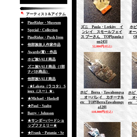
アーティスト&アイテム
別
PineRidge・Museum
ズニ Paula・Leekity イ
ホピ
Special・Collection
ンレイ スモールフェイ
オー
ス プーさん TOP
[paula-t
O
PineRidge・Push Item
op245]
他部族故人作家作品
52,800円
(税込)
Awards(賞)・作品
ホピ族SALE商品
ズニ族SALE商品（1部
ナバホ商品）
他部族SALE商品
↓★Lakota（ラコタ） S
ioux（スー）★↓
ホピ Berra・Tawahongva
ホピ 
オーバレイ カチーナ&
オー
★Michael・Haskell
etc TOP
[BerraTawahongv
etc 
★Paul・Szabo
a120]
110,000円
(税込)
Barry・Johnson
★サンダーバードショ
ップファミリー★
★Frank・Patania・Sr