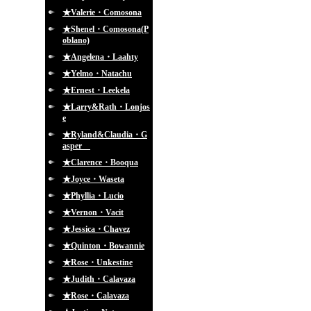
★Valerie・Comosona
★Shenel・Comosona(P
oblano)
★Angelena・Laahty
★Yelmo・Natachu
★Ernest・Leekela
★Larry&Rath・Lonjos
e
★Ryland&Claudia・G
asper
★Clarence・Booqua
★Joyce・Waseta
★Phyllia・Lucio
★Vernon・Vacit
★Jessica・Chavez
★Quinton・Bowannie
★Rose・Unkestine
★Judith・Calavaza
★Rose・Calavaza