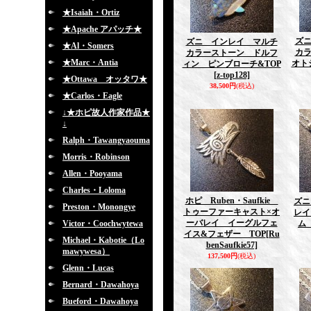
★Isaiah・Ortiz
★Apache アパッチ★
ズ
ズニ インレイ マルチ
★Al・Somers
カ
カラーストーン ドルフ
★Marc・Antia
オト
ィン ピンブローチ&TOP
[z-top128]
★Ottawa オッタワ★
38,500円
(税込)
★Carlos・Eagle
↓★ホピ故人作家作品★
↓
Ralph・Tawangyaouma
Morris・Robinson
Allen・Pooyama
Charles・Loloma
ホピ Ruben・Saufkie
ズニ
Preston・Monongye
トゥーファーキャスト×オ
レイ
ーバレイ イーグルフェ
Victor・Coochwytewa
ム
イス&フェザー TOP
[Ru
Michael・Kabotie（Lo
benSaufkie57]
mawywesa）
137,500円
(税込)
Glenn・Lucas
Bernard・Dawahoya
Bueford・Dawahoya