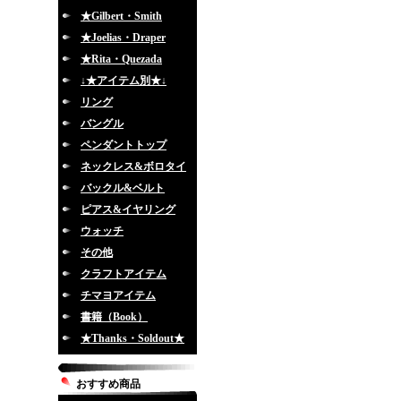
★Gilbert・Smith
★Joelias・Draper
★Rita・Quezada
↓★アイテム別★↓
リング
バングル
ペンダントトップ
ネックレス&ボロタイ
バックル&ベルト
ピアス&イヤリング
ウォッチ
その他
クラフトアイテム
チマヨアイテム
書籍（Book）
★Thanks・Soldout★
おすすめ商品