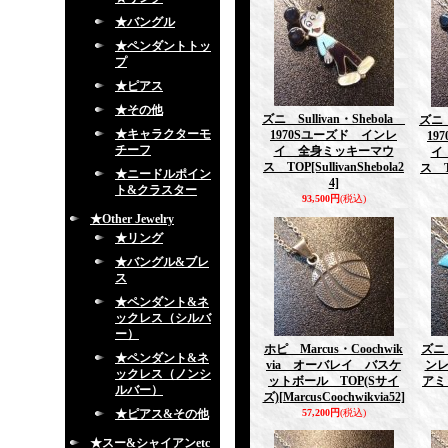
★バングル
★ペンダントトッ
プ
★ピアス
★その他
ズニ Sullivan・Shebola
ズニ 
★キャラクターモ
1970Sユーズド インレ
19
チーフ
イ 全身ミッキーマウ
イ
ス TOP
[SullivanShebola2
ス 
★ニードルポイン
4]
ト&クラスター
93,500円
(税込)
★Other Jewelry
★リング
★バングル&ブレ
ス
★ペンダント&ネ
ックレス（シルバ
ー）
ホピ Marcus・Coochwik
ズニ 
★ペンダント&ネ
via オーバレイ バスケ
ン
ックレス（ノンシ
ットボール TOP(Sサイ
アミ
ルバー）
ズ)
[MarcusCoochwikvia52]
★ピアス&その他
57,200円
(税込)
★スー&シャイアンetc