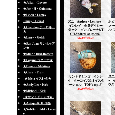
★Julian・Lovato
★Joe・H・Quintana
★Lewis・Lomay
Jimmy・Herald
ズニ Andrea・Lonjose
ホピ 
インレイ 全身デイジー
オ
★Cherokee チェロキー
ダック ピンブローチ&T
ス×
★
OP
[AndreaLonjose462]
★Larry・Golsh
64,900円
(税込)
★San Juan サンホゥア
ン★
★Mike・Bird-Romero
★Laguna ラグーナ★
★Duane・Maktima
★Chris・Pruitt
ズニ 
サントドミンゴ インレ
↓★Isleta イスレタ★
a 
イ ターコイズ&オイスタ
ウス
★Andy Lee・Kirk
ーシェル TOP
[s-top13]
24,200円
(税込)
★Michael・Kirk
↓★サントドミンゴ★↓
★Antique&Old作品
★Sedelio・Fidel・Lovat
o