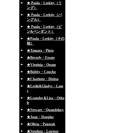
★ Paula・Leekity（リ
ング）
★ Paula・Leekity（バ
ングル）
★ Paula・Leekity（ピ
ン&ペンダント）
★Paula・Leekity（その
他）
★Tamara・Pinto
★Beverly・Etsate
★Virginia・Quam
★Bobby・Concho
★Charlotte・Dishta
★Leslie&Gladys・Lam
y
★Leander＆Lisa・Otho
le
★Stewart・Quandelacy
★Joan・Douglas
★Olivia・Panteah
★Stephen・Lonjose