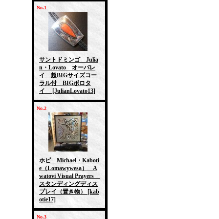
No.1
サントドミンゴ Julia
n・Lovato オーバレ
イ 超BIGサイズコー
ラル付 BIGボロタ
イ
[JulianLovato13]
No.2
ホピ Michael・Kaboti
e（Lomawywesa） A
watovi Visual Prayers
スタンディングディス
プレイ（置き物）
[kab
otie17]
No.3