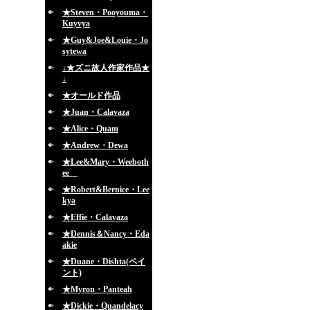
★Steven・Pooyouma・
Kuyvya
★Guy&Joe&Louie・Jo
sytewa
↓★ズニ故人作家作品★
↓
★オールド作品
★Juan・Calavaza
★Alice・Quam
★Andrew・Dewa
★Lee&Mary・Weeboth
ee
★Robert&Bernice・Lee
kya
★Effie・Calavaza
★Dennis＆Nancy・Eda
akie
★Duane・Dishta(ペイ
ント)
★Myron・Panteah
★Dickie・Quandelacy