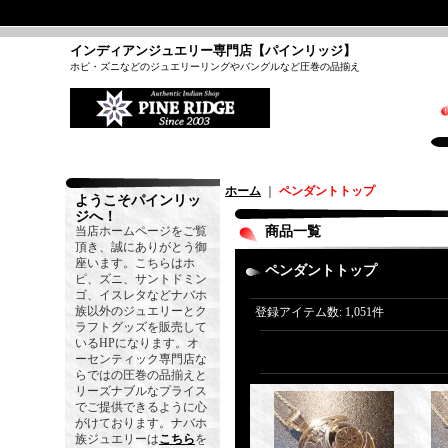
インディアンジュエリー専門店【パインリッジ】
ホピ・ズニなどのジュエリーリングやバングルなど圧巻の品揃え
ホーム
｜
ペンダントトップ
ようこそパインリッ
ジへ！
当店ホームページをご覧
商品一覧
頂き、誠にありがとう御
座います。こちらはホ
ペンダントトップ
ピ、ズニ、サントドミン
ゴ、イスレタなどナバホ
族以外のジュエリーとク
登録アイテム数
:
1,051件
ラフトグッズを販売して
いるHPになります。オ
ーセンティック専門店な
らではの圧巻の品揃えと
リーズナブルなプライス
でご提供できるように心
がけております。ナバホ
族ジュエリーは
こちら
を