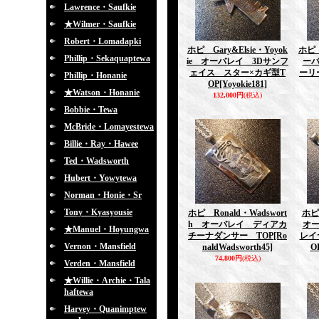
Lawrence・Saufkie
★Wilmer・Saufkie
Robert・Lomadapki
ホピ Gary&Elsie・Yoyok
ホピ 
Phillip・Sekaquaptewa
ie オーバレイ 3Dサンフ
ー
ェイス スター×カギ型T
ーリ
Phillip・Honanie
OP
[Yoyokie181]
★Watson・Honanie
132,000円
(税込)
Bobbie・Tewa
McBride・Lomayestewa
Billie・Ray・Hawee
Ted・Wadsworth
Hubert・Yowytewa
Norman・Honie・Sr
Tony・Kyasyousie
ホピ Ronald・Wadswort
ホピ
h オーバレイ ディアカ
オ
★Manuel・Hoyungwa
チーナダンサー TOP
[Ro
レイ
Vernon・Mansfield
naldWadsworth45]
O
74,800円
(税込)
Verden・Mansfield
★Willie・Archie・Tala
haftewa
Harvey・Quanimptew