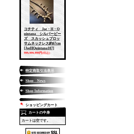
コチティ Joe・H・Q
uintana シルバービー
ズ スカッシュブロッ
サムネックレス約67cm
[JoeHQuintana107]
999,999,999円
(税込)
特定商取引法表示
Shop News
Shop Information
ショッピングカート
カートの中身
カートは空です。