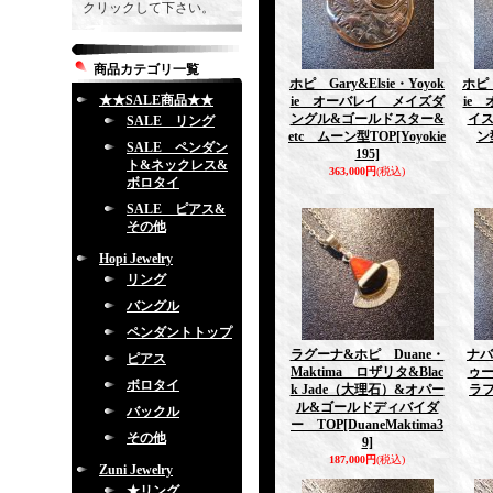
クリックして下さい。
商品カテゴリ一覧
ホピ Gary&Elsie・Yoyok
ホピ 
★★SALE商品★★
ie オーバレイ メイズダ
ie
ングル&ゴールドスター&
イス
SALE リング
etc ムーン型TOP
[Yoyokie
ン
SALE ペンダン
195]
ト&ネックレス&
363,000円
(税込)
ボロタイ
SALE ピアス&
その他
Hopi Jewelry
リング
バングル
ペンダントトップ
ラグーナ&ホピ Duane・
ナバ
ピアス
Maktima ロザリタ&Blac
ゥ
ボロタイ
k Jade（大理石）&オパー
ラフ
ル&ゴールドディバイダ
バックル
ー TOP
[DuaneMaktima3
その他
9]
187,000円
(税込)
Zuni Jewelry
★リング