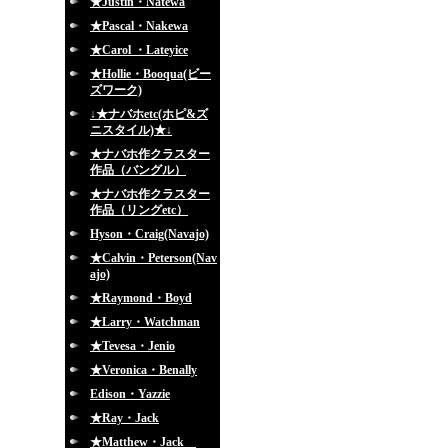
★Justin・Natewa
★Pascal・Nakewa
★Carol ・Lateyice
★Hollie・Booqua(ビー
ズワーク)
↓★ナバホetc(ホピ&ズ
ニスタイル)★↓
★ナバホ作クラスター
作品（バングル）
★ナバホ作クラスター
作品（リングetc）
Hyson・Craig(Navajo)
★Calvin・Peterson(Nav
ajo)
★Raymond・Boyd
★Larry・Watchman
★Tevesa・Jenio
★Veronica・Benally
Edison・Yazzie
★Ray・Jack
★Matthew・Jack