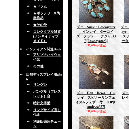
★ドラム
★ポッテリー&陶
器作品
★その他
ズニ Susie・Lowsayatee
ズニ E
コレクタブル雑貨
インレイ ターコイ
ay
(ノンネイティブ
ズ フラワー ナジャTO
ス
メイド）
P
[Lowsayatee3]
ータ
132,000円
(税込)
インディアン関連Book
アリゾナハイウェ
イ誌
その他
店舗ディスプレイ用品e
tc
リング台
バングル（ブレス
ズニ Don・Dewa イン
ズニ
レット）台
レイ スピナーサンフェ
レイ
イス&フェザー付 TOP
[D
時計文字盤
ondewa327]
リングサイズ直し
198,000円
(税込)
代金
別途販売用チェー
ン