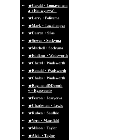
★Gerald・Lomaventem
a（Honwytewa）
★Larry・Polivema
★Mark・Tawahongva
★Darren・Silas
★Steven・Sockyma
★Mitchell・Sockyma
★Eddison・Wadsworth
★Cheryl・Wadsworth
★Ronald・Wadsworth
★Chales・Wadsworth
★Raymond&Doroth
y・Kyasyousie
★Ferron・Joseyesva
★Charleston・Lewis
★Ruben・Saufkie
★Vern・Mansfield
★Milson・Taylor
★Alvin・Taylor