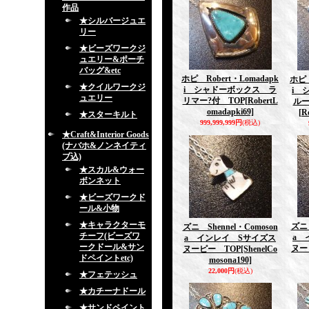
作品
★シルバージュエ
リー
★ビーズワークジ
ュエリー&ポーチ
バッグ&etc
ホピ Robert・Lomadapk
ホピ 
★クイルワークジ
i シャドーボックス ラ
i 
ュエリー
リマー?付 TOP
[RobertL
ルー
omadapki69]
[R
★スターキルト
999,999,999円
(税込)
★Craft&Interior Goods
(ナバホ&ノンネイティ
ブ込)
★スカル&ウォー
ボンネット
★ビーズワークド
ール&小物
★キャラクターモ
ズニ 
ズニ Shennel・Comoson
チーフ(ビーズワ
a 
a インレイ Sサイズス
ークドール&サン
ヌー
ヌーピー TOP
[ShenelCo
ドペイントetc)
mosona190]
22,000円
(税込)
★フェテッシュ
★カチーナドール
★サンドペイント