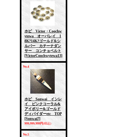
ホピ Victor・Coochw
ytewa オーバレイ 1
8K?14K?ゴールド&シ
ルバー カチーナダン
サー コンチョベルト
[VictorCoochwytewa13]
No.4
ホピ Sonwai インレ
イ ピンクコーラル&
アイボリー&ゴールド
ディバイダーetc TOP
[Sonwai7]
999,999,999円
(税込)
No.5