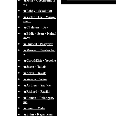
★John・Coochyumpte
wa
★Bobby・Sekakuku
★Victor・Lee・Masaye
sva
★Chalmers・Day
★Eddie・Scott・Kohtal
awva
★Philbert・Poseyesva
★Marcus・Coochwikvi
a
★Gary&Elsie・Yoyokie
★Jason・Takala
★Kevin・Takala
★Weaver・Selina
★Andrew・Saufkie
★Richard・Pawiki
★Ramon・Dalangyaw
ma
★Loren・Maha
★Brian・Kagenvema