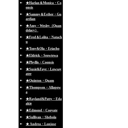
★Harlan＆Monica・Co
onsis
★Sammy＆Esther・Gu
ardian
★Amy・Wesley（Quan
delacy）
★Fred＆Lolita・Natach
u
★Tony&Ola・Eriacho
★Eldrick・Seowtewa
★Phyllis・Coonsis
★Susie&Faye・Lowsay
atee
★Quinton・Quam
★Thompson・Allapow
a
★Rayland&Patty・Eda
akie
★Edmond・Cooyate
★Sullivan・Shebola
★ Andrea・Lonjose