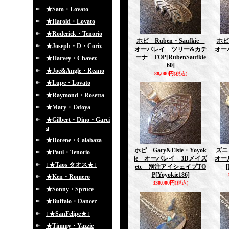
★Sam・Lovato
★Harold・Lovato
★Roderick・Tenorio
ホピ Ruben・Saufkie
ホピ
★Joseph・D・Coriz
オーバレイ ツリー&カチ
オー
ーナ TOP
[RubenSaufkie
★Harvey・Chavez
60]
★Joe&Angle・Reano
88,000円
(税込)
★Lupe・Lovato
★Raymond・Rosetta
★Mary・Tafoya
★Gilbert・Dino・Garci
a
★Dorene・Calabaza
ホピ Gary&Elsie・Yoyok
ズニ 
★Paul・Tenorio
ie オーバレイ 3Dメイズ
オー
↓★Taos タオス★↓
etc 別注アイシェイプTO
P
[Yoyokie186]
★Ken・Romero
330,000円
(税込)
★Sonny・Spruce
★Buffalo・Dancer
↓★SanFelipe★↓
★Timmy・Yazzie