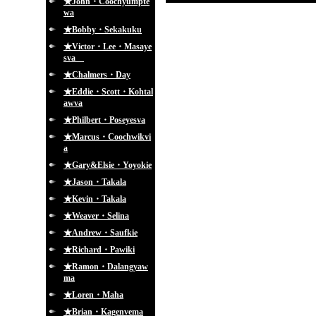
★John・Coochyumpte
wa
★Bobby・Sekakuku
★Victor・Lee・Masaye
sva
★Chalmers・Day
★Eddie・Scott・Kohtal
awva
★Philbert・Poseyesva
★Marcus・Coochwikvi
a
★Gary&Elsie・Yoyokie
★Jason・Takala
★Kevin・Takala
★Weaver・Selina
★Andrew・Saufkie
★Richard・Pawiki
★Ramon・Dalangyaw
ma
★Loren・Maha
★Brian・Kagenvema