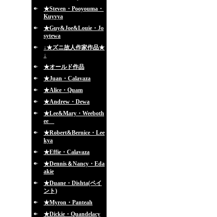
★Steven・Pooyouma・
Kuyvya
★Guy&Joe&Louie・Jo
sytewa
↓★ズニ故人作家作品★
↓
★オールド作品
★Juan・Calavaza
★Alice・Quam
★Andrew・Dewa
★Lee&Mary・Weeboth
ee
★Robert&Bernice・Lee
kya
★Effie・Calavaza
★Dennis＆Nancy・Eda
akie
★Duane・Dishta(ペイ
ント)
★Myron・Panteah
★Dickie・Quandelacy