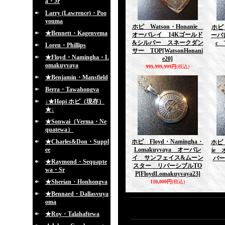
a・Jr
Larry (Lawrence)・Poo
youma
ホピ Watson・Honanie
ホピ 
★Bennett・Kagenvema
オーバレイ 14Kゴールド
ーバ
&シルバー スネークダン
c 
Loren・Phillips
サー TOP
[WatsonHonani
★Floyd・Namingha・L
e20]
omakuyvaya
999,999,999円
(税込)
★Benjamin・Mansfield
Berra・Tawahongva
↓★Hopi ホピ（現存）
★↓
★Sonwai（Verma・Ne
quatewa）
★Charles&Don・Suppl
ホピ Floyd・Namingha・
ホピ 
ee
Lomakuyvaya オーバレ
ie
イ サンフェイス&ムーン
バー
★Raymond・Sequapte
スター リバーシブルTO
wa・Sr
P
[FloydLomakuyvaya23]
★Sherian・Honhongva
110,000円
(税込)
★Bennard・Dallasvuya
oma
★Roy・Talahaftewa