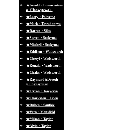
★Gerald・Lomaventem
a（Honwytewa）
★Larry・Polivema
★Mark・Tawahongva
★Darren・Silas
★Steven・Sockyma
★Mitchell・Sockyma
★Eddison・Wadsworth
★Cheryl・Wadsworth
★Ronald・Wadsworth
★Chales・Wadsworth
★Raymond&Doroth
y・Kyasyousie
★Ferron・Joseyesva
★Charleston・Lewis
★Ruben・Saufkie
★Vern・Mansfield
★Milson・Taylor
★Alvin・Taylor