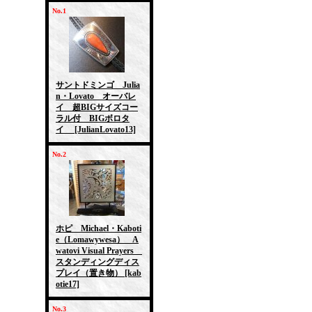
No.1
サントドミンゴ Julia
n・Lovato オーバレ
イ 超BIGサイズコー
ラル付 BIGボロタ
イ
[JulianLovato13]
No.2
ホピ Michael・Kaboti
e（Lomawywesa） A
watovi Visual Prayers
スタンディングディス
プレイ（置き物）
[kab
otie17]
No.3