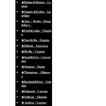
★Harlan＆Monica・Co
onsis
★Sammy＆Esther・Gu
ardian
★Amy・Wesley（Quan
delacy）
★Fred＆Lolita・Natach
u
★Tony&Ola・Eriacho
★Eldrick・Seowtewa
★Phyllis・Coonsis
★Susie&Faye・Lowsay
atee
★Quinton・Quam
★Thompson・Allapow
a
★Rayland&Patty・Eda
akie
★Edmond・Cooyate
★Sullivan・Shebola
★ Andrea・Lonjose