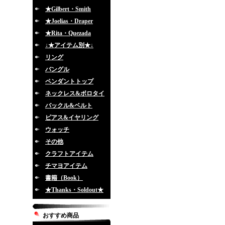
★Gilbert・Smith
★Joelias・Draper
★Rita・Quezada
↓★アイテム別★↓
リング
バングル
ペンダントトップ
ネックレス&ボロタイ
バックル&ベルト
ピアス&イヤリング
ウォッチ
その他
クラフトアイテム
チマヨアイテム
書籍（Book）
★Thanks・Soldout★
おすすめ商品