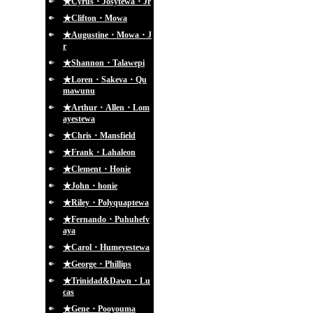
★Cyrus・Josytewa・Jr
★Clifton・Mowa
★Augustine・Mowa・J
r
★Shannon・Talawepi
★Loren・Sakeva・Qu
mawunu
★Arthur・Allen・Lom
ayestewa
★Chris・Mansfield
★Frank・Lahaleon
★Clement・Honie
★John・honie
★Riley・Polyquaptewa
★Fernando・Puhuhefv
aya
★Carol・Humeyestewa
★George・Phillips
★Trinidad&Dawn・Lu
cas
★Gene・Pooyouma