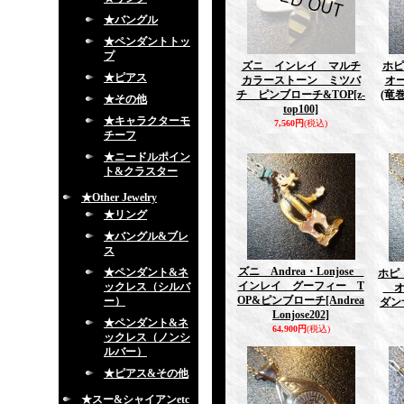
★バングル
★ペンダントトッ
プ
ズニ インレイ マルチ
ホピ
★ピアス
カラーストーン ミツバ
オー
チ ピンブローチ&TOP
[z-
(竜巻
★その他
top100]
★キャラクターモ
7,560円
(税込)
チーフ
★ニードルポイン
ト&クラスター
★Other Jewelry
★リング
★バングル&ブレ
ス
ズニ Andrea・Lonjose
★ペンダント&ネ
ホピ 
インレイ グーフィー T
ックレス（シルバ
オ
OP&ピンブローチ
[Andrea
ー）
ダンサ
Lonjose202]
★ペンダント&ネ
64,900円
(税込)
ックレス（ノンシ
ルバー）
★ピアス&その他
★スー&シャイアンetc