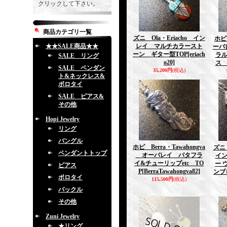
クリックして下さい。
商品カテゴリ一覧
ズニ Ola・Eriacho イン
ホピ
★★SALE商品★★
レイ マルチカラースト
ーバ
ーン ギター型TOP
[eriach
ラ
SALE リング
o20]
ス 
SALE ペンダン
35,200円
(税込)
ト&ネックレス&
ボロタイ
SALE ピアス&
その他
Hopi Jewelry
リング
バングル
ホピ Berra・Tawahongva
ズニ 
ペンダントトップ
オーバレイ バタフラ
イ
イ&チューリップetc TO
ー 
ピアス
P
[BerraTawahongva82]
ンブ
ボロタイ
115,500円
(税込)
バックル
その他
Zuni Jewelry
★リング