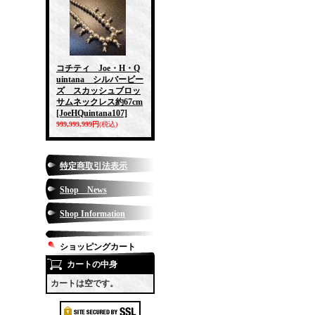
コチティ Joe・H・Q
uintana シルバービー
ズ スカッシュブロッ
サムネックレス約67cm
[JoeHQuintana107]
999,999,999円
(税込)
特定商取引法表示
Shop News
Shop Information
ショッピングカート
カートの中身
カートは空です。