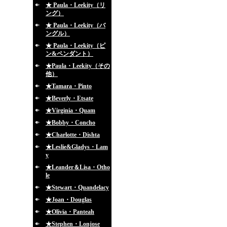
★ Paula・Leekity（リ
ング）
★ Paula・Leekity（バ
ングル）
★ Paula・Leekity（ピ
ン&ペンダント）
★Paula・Leekity（その
他）
★Tamara・Pinto
★Beverly・Etsate
★Virginia・Quam
★Bobby・Concho
★Charlotte・Dishta
★Leslie&Gladys・Lam
y
★Leander＆Lisa・Otho
le
★Stewart・Quandelacy
★Joan・Douglas
★Olivia・Panteah
★Stephen・Lonjose