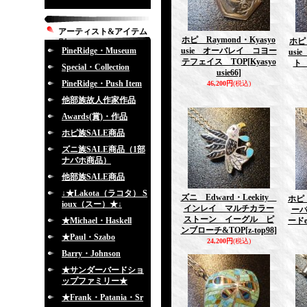
アーティスト&アイテム
ホピ Raymond・Kyasyo
ホピ 
別
PineRidge・Museum
usie オーバレイ コヨー
us
テフェイス TOP
[Kyasyo
ト 
Special・Collection
usie66]
PineRidge・Push Item
46,200円
(税込)
他部族故人作家作品
Awards(賞)・作品
ホピ族SALE商品
ズニ族SALE商品（1部
ナバホ商品）
他部族SALE商品
↓★Lakota（ラコタ） S
ズニ Edward・Leekity
ホピ 
ioux（スー）★↓
インレイ マルチカラー
ー
ストーン イーグル ピ
★Michael・Haskell
ードe
ンブローチ&TOP
[z-top98]
★Paul・Szabo
24,200円
(税込)
Barry・Johnson
★サンダーバードショ
ップファミリー★
★Frank・Patania・Sr