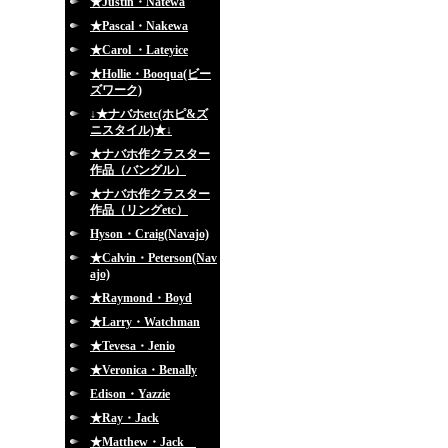
★Justin・Natewa
★Pascal・Nakewa
★Carol ・Lateyice
★Hollie・Booqua(ビー
ズワーク)
↓★ナバホetc(ホピ&ズ
ニスタイル)★↓
★ナバホ作クラスター
作品（バングル）
★ナバホ作クラスター
作品（リングetc）
Hyson・Craig(Navajo)
★Calvin・Peterson(Nav
ajo)
★Raymond・Boyd
★Larry・Watchman
★Tevesa・Jenio
★Veronica・Benally
Edison・Yazzie
★Ray・Jack
★Matthew・Jack