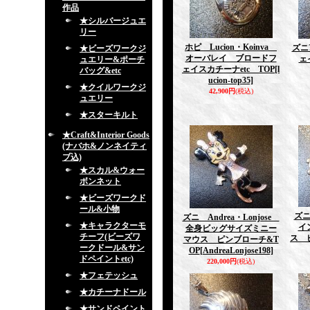
作品
★シルバージュエ
リー
ホピ Lucion・Koinva
ズニ
★ビーズワークジ
オーバレイ ブロードフ
ェ
ュエリー&ポーチ
ェイスカチーナetc TOP
[l
バッグ&etc
ucion-top35]
★クイルワークジ
42,900円
(税込)
ュエリー
★スターキルト
★Craft&Interior Goods
(ナバホ&ノンネイティ
ブ込)
★スカル&ウォー
ボンネット
★ビーズワークド
ール&小物
ズニ
ズニ Andrea・Lonjose
★キャラクターモ
イ
全身ビッグサイズミニー
チーフ(ビーズワ
ス 
マウス ピンブローチ&T
ークドール&サン
OP
[AndreaLonjose198]
ドペイントetc)
220,000円
(税込)
★フェテッシュ
★カチーナドール
★サンドペイント