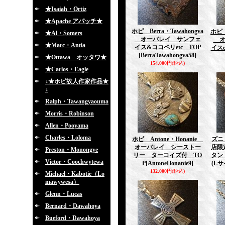
★Isaiah・Ortiz
★Apache アパッチ★
ホピ Berra・Tawahongva
ホピ 
★Al・Somers
オーバレイ サンフェ
オ
★Marc・Antia
イス&ココペリetc TOP
イスe
[BerraTawahongva58]
★Ottawa オッタワ★
154,000円
(税込)
★Carlos・Eagle
↓★ホピ故人作家作品★
↓
Ralph・Tawangyaouma
Morris・Robinson
Allen・Pooyama
Charles・Loloma
ホピ Antone・Honanie
ズニ 
オーバレイ シーストー
店限
Preston・Monongye
リー ターコイズ付 TO
タン
Victor・Coochwytewa
P
[AntoneHonanie9]
(Lサ
132,000円
(税込)
Michael・Kabotie（Lo
mawywesa）
Glenn・Lucas
Bernard・Dawahoya
Bueford・Dawahoya