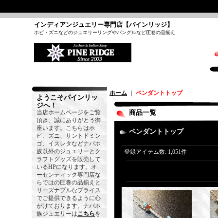
インディアンジュエリー専門店【パインリッジ】
ホピ・ズニなどのジュエリーリングやバングルなど圧巻の品揃え
ホーム
｜
ペンダントトップ
ようこそパインリッ
ジへ！
当店ホームページをご覧
商品一覧
頂き、誠にありがとう御
座います。こちらはホ
ペンダントトップ
ピ、ズニ、サントドミン
ゴ、イスレタなどナバホ
族以外のジュエリーとク
登録アイテム数
:
1,051件
ラフトグッズを販売して
いるHPになります。オ
ーセンティック専門店な
らではの圧巻の品揃えと
リーズナブルなプライス
でご提供できるように心
がけております。ナバホ
族ジュエリーは
こちら
を