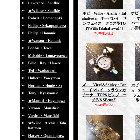
Lawrence・Saufkie
★Wilmer・Saufkie
ホピ 
ホピ Willie・Archie・Tal
Robert・Lomadapki
オ
ahaftewa オーバレイ サ
バー
ンフェイス クロス型TO
Phillip・Sekaquaptewa
ル回
P
[WillieTalahaftewa14]
Phillip・Honanie
74,800円
(税込)
★Watson・Honanie
Bobbie・Tewa
McBride・Lomayestewa
Billie・Ray・Hawee
Ted・Wadsworth
Hubert・Yowytewa
ズニ Virgil&Shirley・Ben
ホピ 
Norman・Honie・Sr
n インレイ クラウンカ
ie
Tony・Kyasyousie
チーナ TOP&ピンブロー
フ
チ
[V&SBenn3]
型
★Manuel・Hoyungwa
71,500円
(税込)
Vernon・Mansfield
Verden・Mansfield
★Willie・Archie・Tala
haftewa
Harvey・Quanimptew