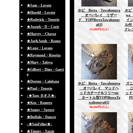
★Sam・Lovato
ホピ Berra・Tawahongva
ホピ P
★Harold・Lovato
オーバレイ リザー
wa
★Roderick・Tenorio
ド TOP
[BerraTawahongv
イ
a63]
ル付
★Joseph・D・Coriz
クレ
55,000円
(税込)
★Harvey・Chavez
★Joe&Angle・Reano
★Lupe・Lovato
★Raymond・Rosetta
★Mary・Tafoya
★Gilbert・Dino・Garci
a
★Dorene・Calabaza
ホピ Berra・Tawahongva
ズニ 
オーバレイ マッドヘ
ニ
★Paul・Tenorio
ッドカチーナ&ツリーetc
ッド
↓★Taos タオス★↓
タートル型TOP
[BerraTa
P
[
wahongva61]
★Ken・Romero
88,000円
(税込)
★Sonny・Spruce
★Buffalo・Dancer
↓★SanFelipe★↓
★Timmy・Yazzie