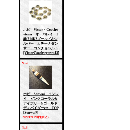
ホピ Victor・Coochw
ytewa オーバレイ 1
8K?14K?ゴールド&シ
ルバー カチーナダン
サー コンチョベルト
[VictorCoochwytewa13]
No.4
ホピ Sonwai インレ
イ ピンクコーラル&
アイボリー&ゴールド
ディバイダーetc TOP
[Sonwai7]
999,999,999円
(税込)
No.5