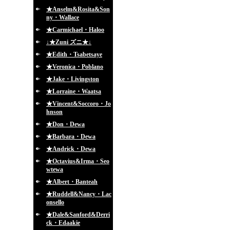
★Anselm&Rosita&Son
ny・Wallace
★Carmichael・Haloo
↓★Zuni ズニ★↓
★Edith・Tsabetsaye
★Veronica・Poblano
★Jake・Livingston
★Lorraine・Waatsa
★Vincent&Soccoro・Jo
hnson
★Don・Dewa
★Barbara・Dewa
★Andrick・Dewa
★Octavius&Irma・Seo
wtewa
★Albert・Banteah
★Ruddell&Nancy・Lac
onsello
★Dale&Sanford&Derri
ck・Edaakie