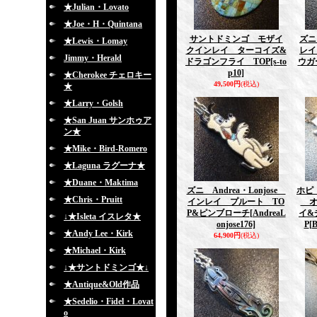
★Julian・Lovato
★Joe・H・Quintana
サントドミンゴ モザイ
ズニ
★Lewis・Lomay
クインレイ ターコイズ&
レイ
Jimmy・Herald
ドラゴンフライ TOP
[s-to
ウガ
p10]
★Cherokee チェロキー
49,500円
(税込)
★
★Larry・Golsh
★San Juan サンホゥア
ン★
★Mike・Bird-Romero
★Laguna ラグーナ★
★Duane・Maktima
ズニ Andrea・Lonjose
ホピ 
★Chris・Pruitt
インレイ プルート TO
オ
P&ピンブローチ
[AndreaL
イ&
↓★Isleta イスレタ★
onjose176]
P
[
★Andy Lee・Kirk
64,900円
(税込)
★Michael・Kirk
↓★サントドミンゴ★↓
★Antique&Old作品
★Sedelio・Fidel・Lovat
o