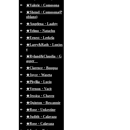
★Valerie・Comosona
★Shenel・Comosona(P
oblano)
★Angelena・Laahty
★Yelmo・Natachu
★Ernest・Leekela
★Larry&Rath・Lonjos
e
★Ryland&Claudia・G
asper
★Clarence・Booqua
★Joyce・Waseta
★Phyllia・Lucio
★Vernon・Vacit
★Jessica・Chavez
★Quinton・Bowannie
★Rose・Unkestine
★Judith・Calavaza
★Rose・Calavaza