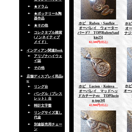
★ドラム
★ポッテリー&陶
器作品
ホピ Ruben・Saufkie
ホピ
★その他
オーバレイ ウォーター
オ
コレクタブル雑貨
バード? TOP
[RubenSauf
ナジ
(ノンネイティブ
kie25]
メイド）
82,500円
(税込)
インディアン関連Book
アリゾナハイウェ
イ誌
その他
店舗ディスプレイ用品e
tc
ホピ
ホピ Lucion・Koinva
リング台
オー
オーバレイ マッドヘッ
バングル（ブレス
ドカチーナetc TOP
[lucio
レット）台
n-top34]
時計文字盤
42,900円
(税込)
リングサイズ直し
代金
別途販売用チェー
ン