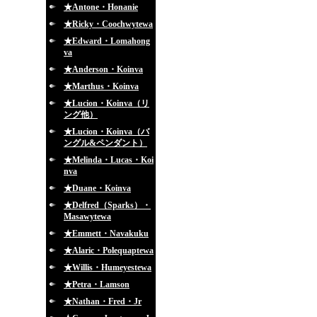
★Antone・Honanie
★Ricky・Coochwytewa
★Edward・Lomahong
va
★Anderson・Koinva
★Marthus・Koinva
★Lucion・Koinva（リ
ング他）
★Lucion・Koinva（バ
ングル&ペンダント）
★Melinda・Lucas・Koi
nva
★Duane・Koinva
★Delfred（Sparks）・
Masawytewa
★Emmett・Navakuku
★Alaric・Polequaptewa
★Willis・Humeyestewa
★Petra・Lamson
★Nathan・Fred・Jr