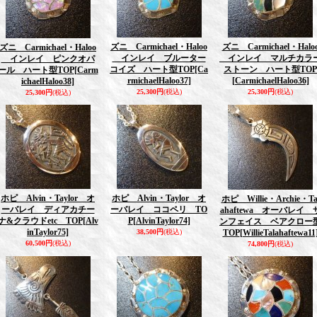
ズニ Carmichael・Haloo
ズニ Carmichael・Halo
ズニ Carmichael・Haloo
インレイ ブルーター
インレイ マルチカラ
インレイ ピンクオパ
コイズ ハート型TOP
[Ca
ストーン ハート型TOP
ール ハート型TOP
[Carm
rmichaelHaloo37]
[CarmichaelHaloo36]
ichaelHaloo38]
25,300円
(税込)
25,300円
(税込)
25,300円
(税込)
ホピ Alvin・Taylor オ
ホピ Alvin・Taylor オ
ホピ Willie・Archie・Ta
ーバレイ ディアカチー
ーバレイ ココペリ TO
ahaftewa オーバレイ 
ナ&クラウドetc TOP
[Alv
P
[AlvinTaylor74]
ンフェイス ベアクロー
inTaylor75]
38,500円
(税込)
TOP
[WillieTalahaftewa11
60,500円
(税込)
74,800円
(税込)