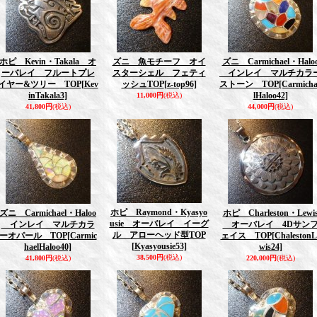
ホピ Kevin・Takala オ
ズニ 魚モチーフ オイ
ズニ Carmichael・Halo
ーバレイ フルートプレ
スターシェル フェティ
インレイ マルチカラ
イヤー&ツリー TOP
[Kev
ッシュTOP
[z-top96]
ストーン TOP
[Carmicha
inTakala3]
lHaloo42]
11,000円
(税込)
41,800円
(税込)
44,000円
(税込)
ホピ Raymond・Kyasyo
ズニ Carmichael・Haloo
ホピ Charleston・Lewi
usie オーバレイ イーグ
インレイ マルチカラ
オーバレイ 4Dサン
ル アローヘッド型TOP
ーオパール TOP
[Carmic
ェイス TOP
[ChalestonL
[Kyasyousie53]
haelHaloo40]
wis24]
38,500円
(税込)
41,800円
(税込)
220,000円
(税込)