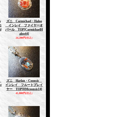
o
ズニ Carmichael・Haloo
コ
インレイ ファイヤーオ
l
パール TOP
[CarmichaelH
aloo44]
24,200円
(税込)
e
ズニ Harlan・Coonsis
t
インレイ フルートプレイ
ヤー TOP
[HMcoonsis14]
41,800円
(税込)