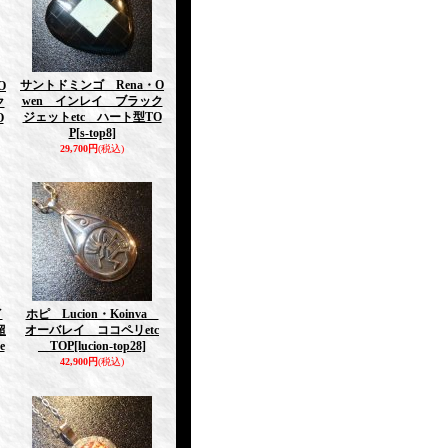
サントドミンゴ Rena・O
O
wen インレイ ブラック
ク
ジェットetc ハート型TO
O
P
[s-top8]
29,700円
(税込)
イ
ホピ Lucion・Koinva
超
オーバレイ ココペリetc
e
TOP
[lucion-top28]
42,900円
(税込)