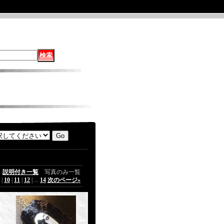
説明付き一覧
写真のみ一覧
|
10
|
11
|
12
|
...
14
次のページ
»