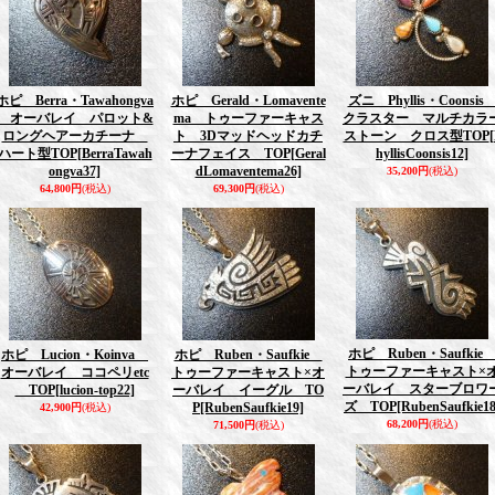
ホピ Berra・Tawahongva
ホピ Gerald・Lomavente
ズニ Phyllis・Coonsi
オーバレイ パロット&
ma トゥーファーキャス
クラスター マルチカラ
ロングヘアーカチーナ
ト 3Dマッドヘッドカチ
ストーン クロス型TOP
[
ハート型TOP
[BerraTawah
ーナフェイス TOP
[Geral
hyllisCoonsis12]
ongva37]
dLomaventema26]
35,200円
(税込)
64,800円
(税込)
69,300円
(税込)
ホピ Ruben・Saufki
ホピ Lucion・Koinva
ホピ Ruben・Saufkie
トゥーファーキャスト×
オーバレイ ココペリetc
トゥーファーキャスト×オ
ーバレイ スターブロワ
TOP
[lucion-top22]
ーバレイ イーグル TO
ズ TOP
[RubenSaufkie18
P
[RubenSaufkie19]
42,900円
(税込)
68,200円
(税込)
71,500円
(税込)