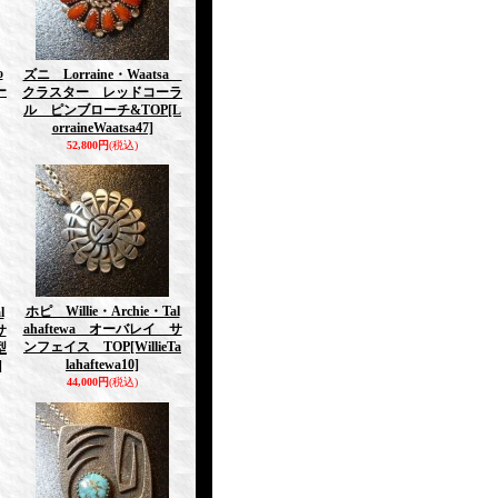
o
ズニ Lorraine・Waatsa
ー
クラスター レッドコーラ
ル ピンブローチ&TOP
[L
orraineWaatsa47]
52,800円
(税込)
ホピ Willie・Archie・Tal
l
ahaftewa オーバレイ サ
サ
ンフェイス TOP
[WillieTa
型
lahaftewa10]
]
44,000円
(税込)