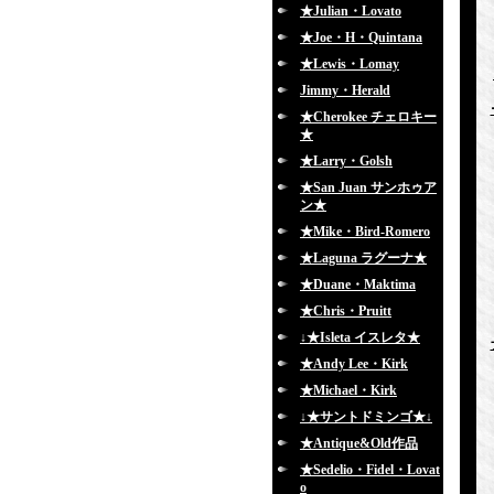
★Julian・Lovato
★Joe・H・Quintana
★Lewis・Lomay
Jimmy・Herald
★Cherokee チェロキー
★
★Larry・Golsh
★San Juan サンホゥア
ン★
★Mike・Bird-Romero
★Laguna ラグーナ★
★Duane・Maktima
★Chris・Pruitt
↓★Isleta イスレタ★
★Andy Lee・Kirk
★Michael・Kirk
↓★サントドミンゴ★↓
★Antique&Old作品
★Sedelio・Fidel・Lovat
o