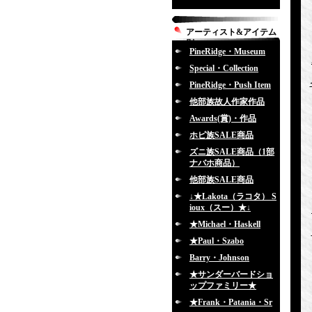
アーティスト&アイテム
別
PineRidge・Museum
Special・Collection
PineRidge・Push Item
他部族故人作家作品
Awards(賞)・作品
ホピ族SALE商品
ズニ族SALE商品（1部
ナバホ商品）
他部族SALE商品
↓★Lakota（ラコタ） S
ioux（スー）★↓
★Michael・Haskell
★Paul・Szabo
Barry・Johnson
★サンダーバードショ
ップファミリー★
★Frank・Patania・Sr