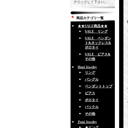
クリックして下さい。
商品カテゴリ一覧
★★SALE商品★★
SALE リング
SALE ペンダン
ト&ネックレス&
ボロタイ
SALE ピアス&
その他
Hopi Jewelry
リング
バングル
ペンダントトップ
ピアス
ボロタイ
バックル
その他
Zuni Jewelry
★リング