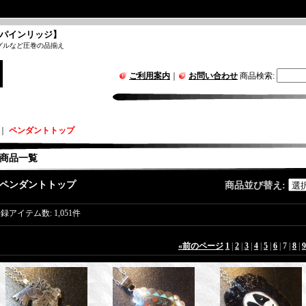
パインリッジ】
グルなど圧巻の品揃え
ご利用案内
｜
お問い合わせ
商品検索
:
｜
ペンダントトップ
商品一覧
ペンダントトップ
商品並び替え
:
登録アイテム数
:
1,051件
«
前のページ
1
|
2
|
3
|
4
|
5
|
6
|
7
|
8
|
9