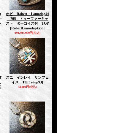
o
ホピ Robert・Lomadapki
ー
70S トゥーファーキャ
&
スト ターコイズ付 TOP
]
[RobertLomadapki55]
999,999,999円
(税込)
オ
ズニ インレイ サンフェ
c
イス TOP
[z-top93]
C
33,000円
(税込)