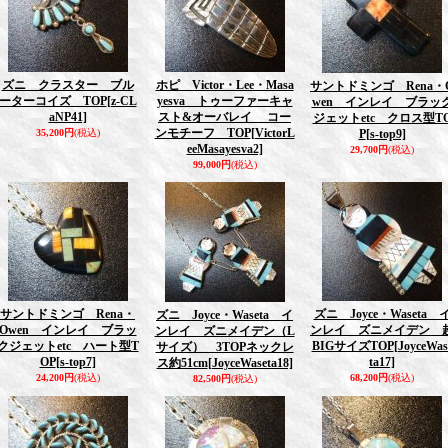
ズニ クラスター ブル
ホピ Victor・Lee・Masa
サントドミンゴ Rena・
ーターコイズ TOP
[z-CL
yesva トゥーファーキャ
wen インレイ ブラッ
aNP41]
スト&オーバレイ コー
ジェットetc クロス型T
ンモチーフ TOP
[VictorL
35,200円
(税込)
P
[s-top9]
eeMasayesva2]
29,700円
(税込)
99,000円
(税込)
サントドミンゴ Rena・
ズニ Joyce・Waseta 
ズニ Joyce・Waseta イ
Owen インレイ ブラッ
ンレイ ズニメイデン 
ンレイ ズニメイデン（L
クジェットetc ハート型T
BIGサイズTOP
[JoyceWas
サイズ） 3TOPネックレ
OP
[s-top7]
ta17]
ス約51cm
[JoyceWaseta18]
24,200円
(税込)
68,200円
(税込)
82,500円
(税込)