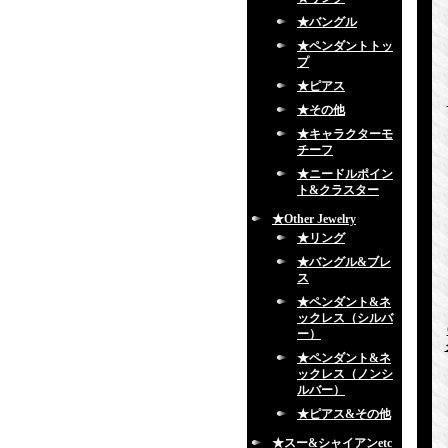
★バングル
★ペンダントトッ
プ
★ピアス
★その他
★キャラクターモ
チーフ
★ニードルポイン
ト&クラスター
★Other Jewelry
★リング
★バングル&ブレ
ス
★ペンダント&ネ
ックレス（シルバ
ー）
★ペンダント&ネ
ックレス（ノンシ
ルバー）
★ピアス&その他
★スー&シャイアンetc