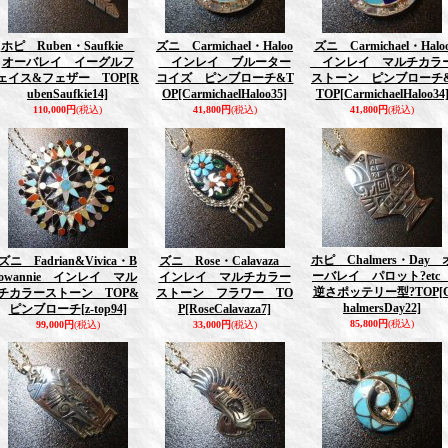
ホピ Ruben・Saufkie
ズニ Carmichael・Haloo
ズニ Carmichael・Halo
オーバレイ イーグルフ
インレイ ブルーター
インレイ マルチカラ
ェイス&フェザー TOP
[R
コイズ ピンブローチ&T
ストーン ピンブローチ
ubenSaufkie14]
OP
[CarmichaelHaloo35]
TOP
[CarmichaelHaloo34
110,000円
(税込)
41,800円
(税込)
41,800円
(税込)
ホピ Chalmers・Day 
ズニ Fadrian&Vivica・B
ズニ Rose・Calavaza
ーバレイ パロット?et
owannie インレイ マル
インレイ マルチカラー
逆さポッテリー型?TOP
[
チカラーストーン TOP&
ストーン フラワー TO
halmersDay22]
ピンブローチ
[z-top94]
P
[RoseCalavaza7]
85,800円
(税込)
99,000円
(税込)
33,000円
(税込)