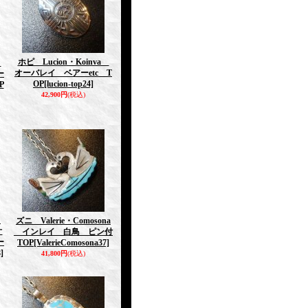
ホピ Lucion・Koinva
s
オーバレイ ベアーetc T
ー
OP
[lucion-top24]
P
42,900円
(税込)
e
ズニ Valerie・Comosona
オ
インレイ 白鳥 ピン付
ー
TOP
[ValerieComosona37]
]
41,800円
(税込)