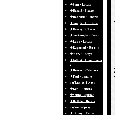
★Sam・Lovato
★Harold・Lovato
★Roderick・Tenorio
★Joseph・D・Coriz
★Harvey・Chavez
★Joe&Angle・Reano
★Lupe・Lovato
★Raymond・Rosetta
★Mary・Tafoya
★Gilbert・Dino・Garci
a
★Dorene・Calabaza
★Paul・Tenorio
↓★Taos タオス★↓
★Ken・Romero
★Sonny・Spruce
★Buffalo・Dancer
↓★SanFelipe★↓
★Timmy・Yazzie