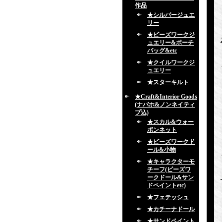
作品
★シルバージュエ
リー
★ビーズワークジ
ュエリー&ポーチ
バッグ&etc
★クイルワークジ
ュエリー
★スターキルト
★Craft&Interior Goods
(ナバホ&ノンネイティ
ブ込)
★スカル&ウォー
ボンネット
★ビーズワークド
ール&小物
★キャラクターモ
チーフ(ビーズワ
ークドール&サン
ドペイントetc)
★フェテッシュ
★カチーナドール
★サンドペイント