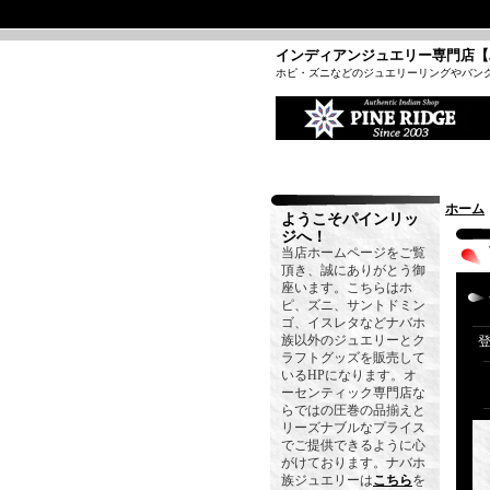
インディアンジュエリー専門店【
ホピ・ズニなどのジュエリーリングやバン
ホーム
ようこそパインリッ
ジへ！
当店ホームページをご覧
頂き、誠にありがとう御
座います。こちらはホ
ピ、ズニ、サントドミン
ゴ、イスレタなどナバホ
族以外のジュエリーとク
ラフトグッズを販売して
いるHPになります。オ
ーセンティック専門店な
らではの圧巻の品揃えと
リーズナブルなプライス
でご提供できるように心
がけております。ナバホ
族ジュエリーは
こちら
を