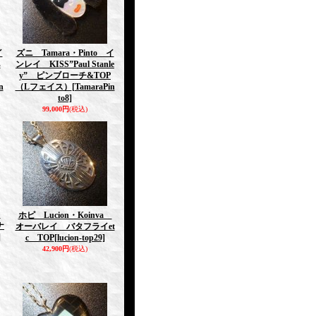
イ
ズニ Tamara・Pinto イ
s
ンレイ KISS”Paul Stanle
y” ピンブローチ&TOP
n
（Lフェイス）
[TamaraPin
to8]
99,000円
(税込)
a
ホピ Lucion・Koinva
ナ
オーバレイ バタフライet
]
c TOP
[lucion-top29]
42,900円
(税込)