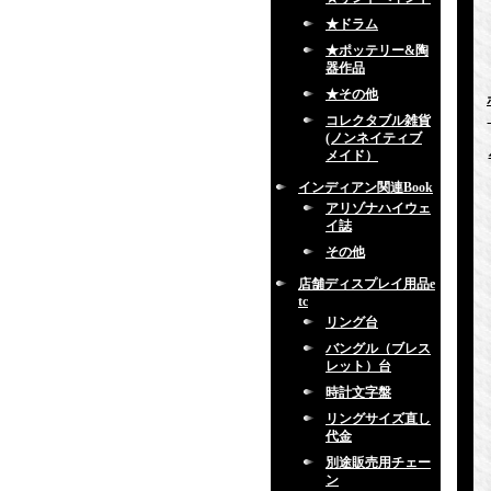
★ドラム
★ポッテリー&陶
器作品
★その他
コレクタブル雑貨
(ノンネイティブ
メイド）
インディアン関連Book
アリゾナハイウェ
イ誌
その他
店舗ディスプレイ用品e
tc
リング台
バングル（ブレス
レット）台
時計文字盤
リングサイズ直し
代金
別途販売用チェー
ン