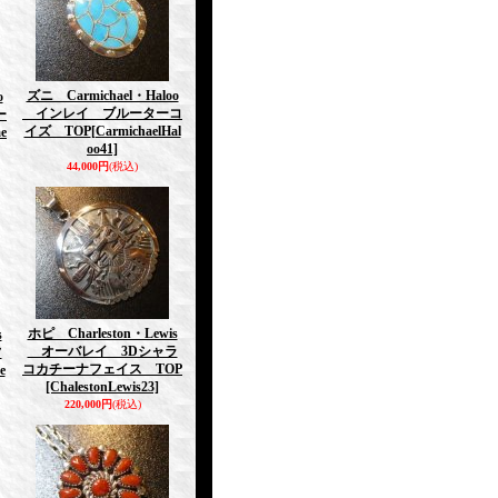
ズニ Carmichael・Haloo
o
インレイ ブルーターコ
ー
イズ TOP
[CarmichaelHal
e
oo41]
44,000円
(税込)
ホピ Charleston・Lewis
s
オーバレイ 3Dシャラ
フ
コカチーナフェイス TOP
e
[ChalestonLewis23]
220,000円
(税込)