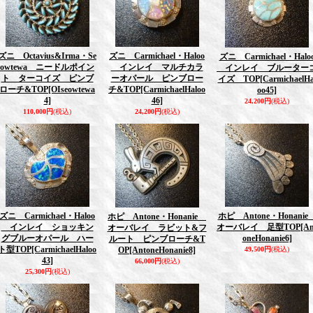
ズニ Octavius&Irma・Se
ズニ Carmichael・Haloo
ズニ Carmichael・Halo
owtewa ニードルポイン
インレイ マルチカラ
インレイ ブルーター
ト ターコイズ ピンブ
ーオパール ピンブロー
イズ TOP
[CarmichaelHa
ローチ&TOP
[OIseowtewa
チ&TOP
[CarmichaelHaloo
oo45]
4]
46]
24,200円
(税込)
110,000円
(税込)
24,200円
(税込)
ズニ Carmichael・Haloo
ホピ Antone・Honani
ホピ Antone・Honanie
インレイ ショッキン
オーバレイ 足型TOP
[An
オーバレイ ラビット&フ
グブルーオパール ハー
oneHonanie6]
ルート ピンブローチ&T
ト型TOP
[CarmichaelHaloo
OP
[AntoneHonanie8]
49,500円
(税込)
43]
66,000円
(税込)
25,300円
(税込)