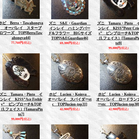
ホピ Berra・Tawahongva
ズニ S&E・Guardian
ズニ Tamara・Pinto 
オーバレイ スターブ
インレイ ハミングバー
ンレイ KISS”Peter Cri
ロワーズ TOP
[BerraTaw
ド&フラワー BIGサイズ
s” ピンブローチ&TOP
ahongva44]
TOP
[S&EGuardian46]
（Lフェイス）
[TamaraPi
77,760円
(税込)
to9]
69,300円
(税込)
99,000円
(税込)
ズニ Tamara・Pinto イ
ホピ Lucion・Koinva
ホピ Lucion・Koinv
ンレイ KISS”Ace Frehle
オーバレイ スパイダーet
オーバレイ ロードラン
y” ピンブローチ&TOP
c TOP
[lucion-top31]
ーetc TOP
[lucion-top30
（Lフェイス）
[TamaraPin
42,900円
(税込)
42,900円
(税込)
to7]
99,000円
(税込)