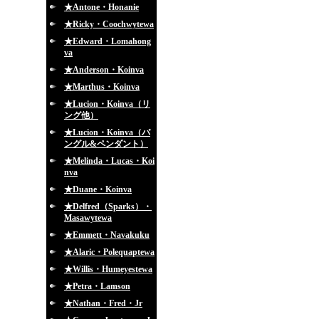
★Antone・Honanie
★Ricky・Coochwytewa
★Edward・Lomahong
va
★Anderson・Koinva
★Marthus・Koinva
★Lucion・Koinva（リ
ング他）
★Lucion・Koinva（バ
ングル&ペンダント）
★Melinda・Lucas・Koi
nva
★Duane・Koinva
★Delfred（Sparks）・
Masawytewa
★Emmett・Navakuku
★Alaric・Polequaptewa
★Willis・Humeyestewa
★Petra・Lamson
★Nathan・Fred・Jr