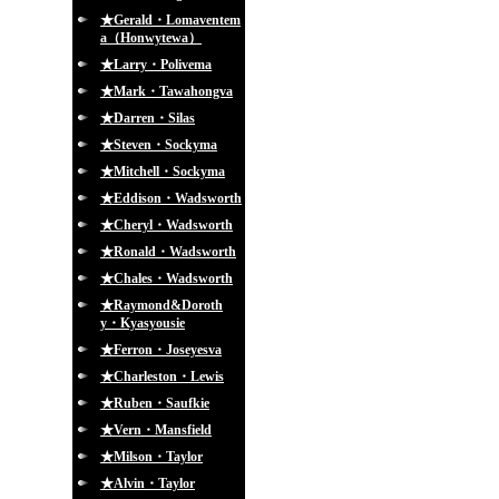
★Gerald・Lomaventem
a（Honwytewa）
★Larry・Polivema
★Mark・Tawahongva
★Darren・Silas
★Steven・Sockyma
★Mitchell・Sockyma
★Eddison・Wadsworth
★Cheryl・Wadsworth
★Ronald・Wadsworth
★Chales・Wadsworth
★Raymond&Doroth
y・Kyasyousie
★Ferron・Joseyesva
★Charleston・Lewis
★Ruben・Saufkie
★Vern・Mansfield
★Milson・Taylor
★Alvin・Taylor