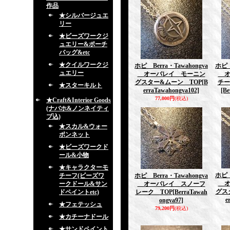
作品
★シルバージュエ
リー
★ビーズワークジ
ュエリー&ポーチ
バッグ&etc
★クイルワークジ
ホピ Berra・Tawahongva
ホピ 
ュエリー
オーバレイ モーニン
オ
グスター&ムーン TOP
[B
チー
★スターキルト
erraTawahongva102]
[B
77,000円
(税込)
★Craft&Interior Goods
(ナバホ&ノンネイティ
ブ込)
★スカル&ウォー
ボンネット
★ビーズワークド
ール&小物
★キャラクターモ
ホピ 
チーフ(ビーズワ
ホピ Berra・Tawahongva
オ
ークドール&サン
オーバレイ スノーフ
グス
ドペイントetc)
レーク TOP
[BerraTawah
e
ongva97]
★フェテッシュ
79,200円
(税込)
★カチーナドール
★サンドペイント