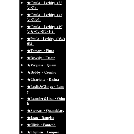
★ Paula・Leekity（リ
ング）
★ Paula・Leekity（バ
ングル）
★ Paula・Leekity（ピ
ン&ペンダント）
★Paula・Leekity（その
他）
★Tamara・Pinto
★Beverly・Etsate
★Virginia・Quam
★Bobby・Concho
★Charlotte・Dishta
★Leslie&Gladys・Lam
y
★Leander＆Lisa・Otho
le
★Stewart・Quandelacy
★Joan・Douglas
★Olivia・Panteah
★Stephen・Lonjose