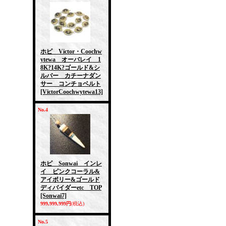
ホピ Victor・Coochw
ytewa オーバレイ 1
8K?14K?ゴールド&シ
ルバー カチーナダン
サー コンチョベルト
[VictorCoochwytewa13]
No.4
ホピ Sonwai インレ
イ ピンクコーラル&
アイボリー&ゴールド
ディバイダーetc TOP
[Sonwai7]
999,999,999円
(税込)
No.5