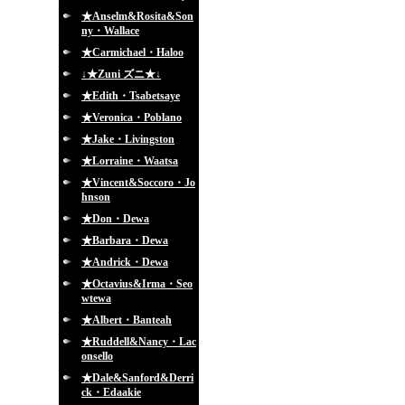
★Anselm&Rosita&Son
ny・Wallace
★Carmichael・Haloo
↓★Zuni ズニ★↓
★Edith・Tsabetsaye
★Veronica・Poblano
★Jake・Livingston
★Lorraine・Waatsa
★Vincent&Soccoro・Jo
hnson
★Don・Dewa
★Barbara・Dewa
★Andrick・Dewa
★Octavius&Irma・Seo
wtewa
★Albert・Banteah
★Ruddell&Nancy・Lac
onsello
★Dale&Sanford&Derri
ck・Edaakie