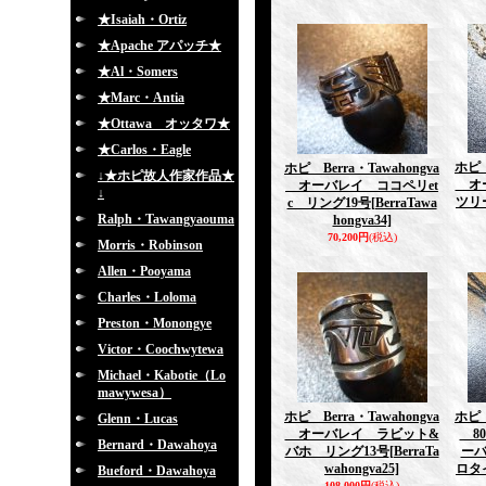
★Isaiah・Ortiz
★Apache アパッチ★
★Al・Somers
★Marc・Antia
★Ottawa オッタワ★
★Carlos・Eagle
ホピ 
ホピ Berra・Tawahongva
↓★ホピ故人作家作品★
オー
オーバレイ ココペリet
↓
ツリー
c リング19号
[BerraTawa
Ralph・Tawangyaouma
hongva34]
70,200円
(税込)
Morris・Robinson
Allen・Pooyama
Charles・Loloma
Preston・Monongye
Victor・Coochwytewa
Michael・Kabotie（Lo
mawywesa）
ホピ Berra・Tawahongva
ホピ 
Glenn・Lucas
オーバレイ ラビット&
80
Bernard・Dawahoya
バホ リング13号
[BerraTa
ー
wahongva25]
ロタ
Bueford・Dawahoya
108,000円
(税込)