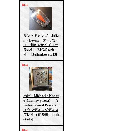
No.1
サントドミンゴ Julia
n・Lovato オーバレ
イ 超BIGサイズコー
ラル付 BIGボロタ
イ
[JulianLovato13]
No.2
ホピ Michael・Kaboti
e（Lomawywesa） A
watovi Visual Prayers
スタンディングディス
プレイ（置き物）
[kab
otie17]
No.3