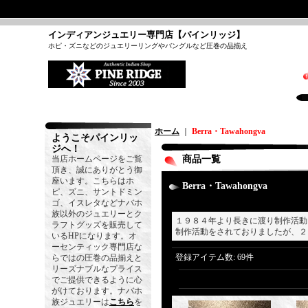
インディアンジュエリー専門店【パインリッジ】
ホピ・ズニなどのジュエリーリングやバングルなど圧巻の品揃え
ホーム
｜
Berra・Tawahongva
ようこそパインリッ
ジへ！
当店ホームページをご覧
商品一覧
頂き、誠にありがとう御
座います。こちらはホ
Berra・Tawahongva
ピ、ズニ、サントドミン
ゴ、イスレタなどナバホ
族以外のジュエリーとク
１９８４年より長きに渡り制作活動
ラフトグッズを販売して
制作活動をされておりましたが、２
いるHPになります。オ
ーセンティック専門店な
登録アイテム数
:
69件
らではの圧巻の品揃えと
リーズナブルなプライス
でご提供できるように心
がけております。ナバホ
族ジュエリーは
こちら
を