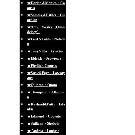
★Harlan＆Monica・Co
onsis
★Sammy＆Esther・Gu
ardian
★Amy・Wesley（Quan
delacy）
★Fred＆Lolita・Natach
u
★Tony&Ola・Eriacho
★Eldrick・Seowtewa
★Phyllis・Coonsis
★Susie&Faye・Lowsay
atee
★Quinton・Quam
★Thompson・Allapow
a
★Rayland&Patty・Eda
akie
★Edmond・Cooyate
★Sullivan・Shebola
★ Andrea・Lonjose