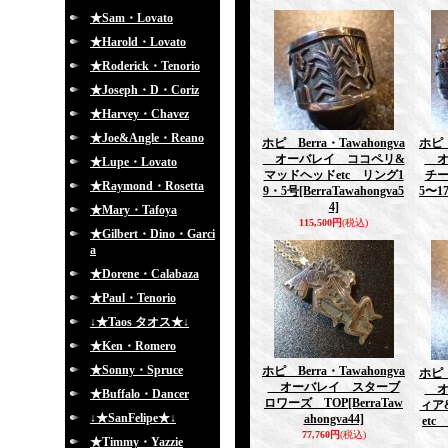
★Sam・Lovato
★Harold・Lovato
★Roderick・Tenorio
★Joseph・D・Coriz
★Harvey・Chavez
★Joe&Angle・Reano
ホピ Berra・Tawahongva
ホピ 
オーバレイ ココペリ&
オ
★Lupe・Lovato
マッドヘッドetc リング1
チー
★Raymond・Rosetta
9・5号
[BerraTawahongva5
5〜1
4]
★Mary・Tafoya
115,500円
(税込)
★Gilbert・Dino・Garci
a
★Dorene・Calabaza
★Paul・Tenorio
↓★Taos タオス★↓
★Ken・Romero
★Sonny・Spruce
ホピ Berra・Tawahongva
ホピ 
オーバレイ スターブ
オ
★Buffalo・Dancer
ロワーズ TOP
[BerraTaw
ィア
↓★SanFelipe★↓
ahongva44]
etc
77,760円
(税込)
★Timmy・Yazzie