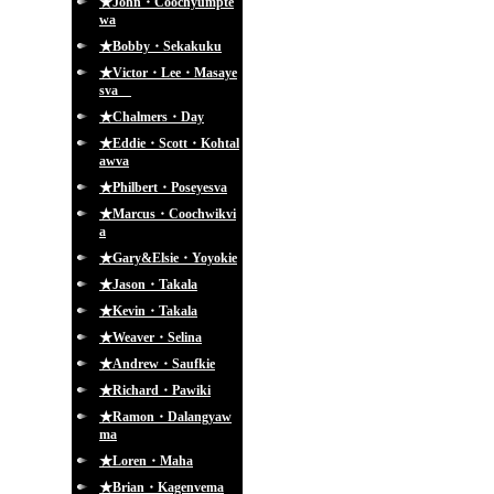
★John・Coochyumpte
wa
★Bobby・Sekakuku
★Victor・Lee・Masaye
sva
★Chalmers・Day
★Eddie・Scott・Kohtal
awva
★Philbert・Poseyesva
★Marcus・Coochwikvi
a
★Gary&Elsie・Yoyokie
★Jason・Takala
★Kevin・Takala
★Weaver・Selina
★Andrew・Saufkie
★Richard・Pawiki
★Ramon・Dalangyaw
ma
★Loren・Maha
★Brian・Kagenvema