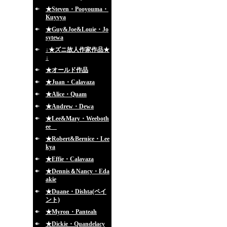
★Steven・Pooyouma・
Kuyvya
★Guy&Joe&Louie・Jo
sytewa
↓★ズニ故人作家作品★
↓
★オールド作品
★Juan・Calavaza
★Alice・Quam
★Andrew・Dewa
★Lee&Mary・Weeboth
ee
★Robert&Bernice・Lee
kya
★Effie・Calavaza
★Dennis＆Nancy・Eda
akie
★Duane・Dishta(ペイ
ント)
★Myron・Panteah
★Dickie・Quandelacy