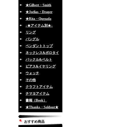
★Gilbert・Smith
★Joelias・Draper
★Rita・Quezada
↓★アイテム別★↓
リング
バングル
ペンダントトップ
ネックレス&ボロタイ
バックル&ベルト
ピアス&イヤリング
ウォッチ
その他
クラフトアイテム
チマヨアイテム
書籍（Book）
★Thanks・Soldout★
おすすめ商品