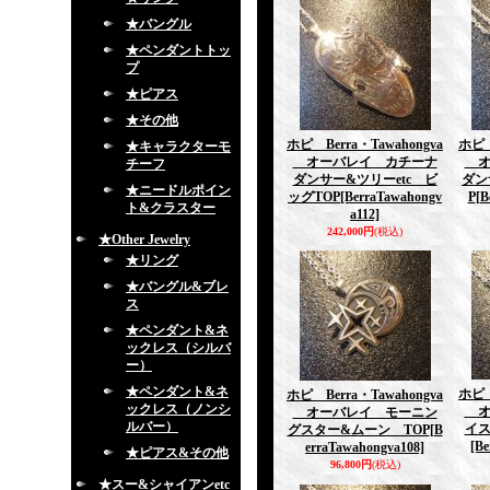
★バングル
★ペンダントトッ
プ
★ピアス
★その他
ホピ Berra・Tawahongva
ホピ 
★キャラクターモ
オーバレイ カチーナ
オ
チーフ
ダンサー&ツリーetc ビ
ダン
★ニードルポイン
ッグTOP
[BerraTawahongv
P
[B
ト&クラスター
a112]
242,000円
(税込)
★Other Jewelry
★リング
★バングル&ブレ
ス
★ペンダント&ネ
ックレス（シルバ
ー）
★ペンダント&ネ
ホピ 
ホピ Berra・Tawahongva
ックレス（ノンシ
オ
オーバレイ モーニン
ルバー）
イス
グスター&ムーン TOP
[B
[B
erraTawahongva108]
★ピアス&その他
96,800円
(税込)
★スー&シャイアンetc