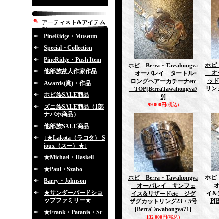
アーティスト&アイテム
別
PineRidge・Museum
Special・Collection
PineRidge・Push Item
ホピ 
ホピ Berra・Tawahongva
他部族故人作家作品
オー
オーバレイ タートル×
ッド
ロングヘアーカチーナetc
Awards(賞)・作品
リン
TOP
[BerraTawahongva7
ホピ族SALE商品
9]
99,000円
(税込)
ズニ族SALE商品（1部
ナバホ商品）
他部族SALE商品
↓★Lakota（ラコタ） S
ioux（スー）★↓
★Michael・Haskell
★Paul・Szabo
ホピ 
ホピ Berra・Tawahongva
Barry・Johnson
オ
オーバレイ サンフェ
★サンダーバードショ
イ&
イス&リザードetc ジグ
ップファミリー★
P
[
ザグカットリング23・5号
[BerraTawahongva71]
★Frank・Patania・Sr
132,000円
(税込)