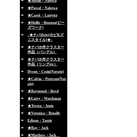
★Justin・Natewa
★Pascal・Nakewa
★Carol ・Lateyice
★Hollie・Booqua(ビー
ズワーク)
↓★ナバホetc(ホピ&ズ
ニスタイル)★↓
★ナバホ作クラスター
作品（バングル）
★ナバホ作クラスター
作品（リングetc）
Hyson・Craig(Navajo)
★Calvin・Peterson(Nav
ajo)
★Raymond・Boyd
★Larry・Watchman
★Tevesa・Jenio
★Veronica・Benally
Edison・Yazzie
★Ray・Jack
★Matthew・Jack