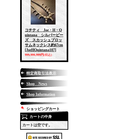
コチティ Joe・H・Q
uintana シルバービー
ズ スカッシュブロッ
サムネックレス約67cm
[JoeHQuintana107]
999,999,999円
(税込)
特定商取引法表示
Shop News
Shop Information
ショッピングカート
カートの中身
カートは空です。