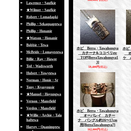
Lawrence・Saufkie
★Wilmer・Saufkie
Robert・Lomadapki
Phillip・Sekaquaptewa
Phillip・Honanie
★Watson・Honanie
Bobbie・Tewa
ホピ Berra・Tawahongva
ホピ 
McBride・Lomayestewa
カチーナ&ココペリetc
オ
TOP
[BerraTawahongva1
ケ 
Billie・Ray・Hawee
3]
Ted・Wadsworth
59,400円
(税込)
Hubert・Yowytewa
Norman・Honie・Sr
Tony・Kyasyousie
★Manuel・Hoyungwa
Vernon・Mansfield
Verden・Mansfield
ホピ Berra・Tawahongva
★Willie・Archie・Tala
オーバレイ カチー
haftewa
ナ バングル約16〜17cm
用
[BerraTawahongva7]
Harvey・Quanimptew
162,000円
(税込)