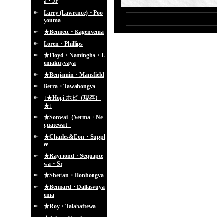
a・Jr
Larry (Lawrence)・Poo
youma
★Bennett・Kagenvema
Loren・Phillips
★Floyd・Namingha・L
omakuyvaya
★Benjamin・Mansfield
Berra・Tawahongva
↓★Hopi ホピ（現存）
★↓
★Sonwai（Verma・Ne
quatewa）
★Charles&Don・Suppl
ee
★Raymond・Sequapte
wa・Sr
★Sherian・Honhongva
★Bennard・Dallasvuya
oma
★Roy・Talahaftewa