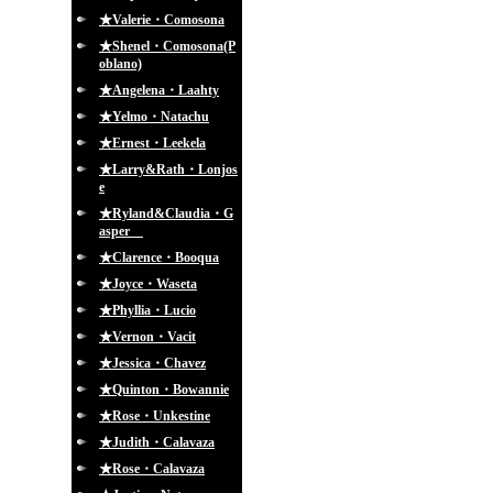
★Valerie・Comosona
★Shenel・Comosona(P
oblano)
★Angelena・Laahty
★Yelmo・Natachu
★Ernest・Leekela
★Larry&Rath・Lonjos
e
★Ryland&Claudia・G
asper
★Clarence・Booqua
★Joyce・Waseta
★Phyllia・Lucio
★Vernon・Vacit
★Jessica・Chavez
★Quinton・Bowannie
★Rose・Unkestine
★Judith・Calavaza
★Rose・Calavaza