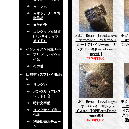
★ドラム
★ポッテリー&陶
器作品
★その他
コレクタブル雑貨
ホピ Berra・Tawahongva
ホピ 
(ノンネイティブ
オーバレイ ツリー&フ
オー
メイド）
ルートプレイヤーetc リ
ツリ
インディアン関連Book
ング16・5号
[BerraTawaho
r
ngva91]
アリゾナハイウェ
93,500円
(税込)
イ誌
その他
店舗ディスプレイ用品e
tc
リング台
バングル（ブレス
レット）台
ホピ 
ホピ Berra・Tawahongva
時計文字盤
オ
オーバレイ サンフェ
リングサイズ直し
イス
イスetc TOP
[BerraTawah
代金
グル
ongva85]
[B
85,800円
(税込)
別途販売用チェー
ン