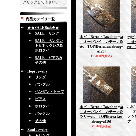
クリックして下さい。
商品カテゴリ一覧
★★SALE商品★★
SALE リング
ホピ Berra・Tawahongva
ホピ 
SALE ペンダン
オーバレイ カチーナ&
オー
ト&ネックレス&
etc TOP
[BerraTawahongv
etc 
ボロタイ
a120]
110,000円
(税込)
SALE ピアス&
その他
Hopi Jewelry
リング
バングル
ペンダントトップ
ピアス
ボロタイ
ホピ 
ホピ Berra・Tawahongva
オ
オーバレイ カチーナ&
バックル
デン
ツリーetc TOP
[BerraTaw
その他
ナ 
ahongva116]
71,500円
(税込)
Zuni Jewelry
★リング