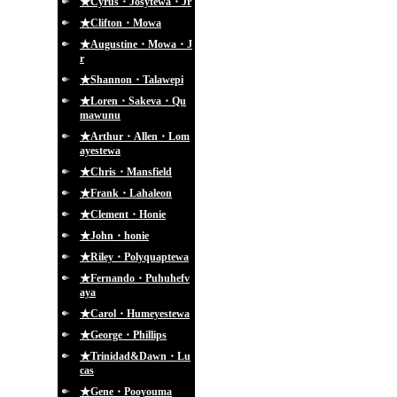
★Cyrus・Josytewa・Jr
★Clifton・Mowa
★Augustine・Mowa・J
r
★Shannon・Talawepi
★Loren・Sakeva・Qu
mawunu
★Arthur・Allen・Lom
ayestewa
★Chris・Mansfield
★Frank・Lahaleon
★Clement・Honie
★John・honie
★Riley・Polyquaptewa
★Fernando・Puhuhefv
aya
★Carol・Humeyestewa
★George・Phillips
★Trinidad&Dawn・Lu
cas
★Gene・Pooyouma