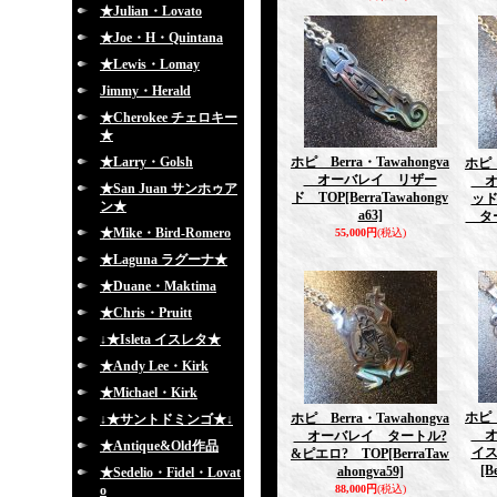
★Julian・Lovato
★Joe・H・Quintana
★Lewis・Lomay
Jimmy・Herald
★Cherokee チェロキー
★
★Larry・Golsh
ホピ Berra・Tawahongva
ホピ 
オーバレイ リザー
オ
★San Juan サンホゥア
ド TOP
[BerraTawahongv
ッド
ン★
a63]
ター
★Mike・Bird-Romero
55,000円
(税込)
★Laguna ラグーナ★
★Duane・Maktima
★Chris・Pruitt
↓★Isleta イスレタ★
★Andy Lee・Kirk
★Michael・Kirk
ホピ 
ホピ Berra・Tawahongva
↓★サントドミンゴ★↓
オ
オーバレイ タートル?
★Antique&Old作品
イス
&ピエロ? TOP
[BerraTaw
[B
ahongva59]
★Sedelio・Fidel・Lovat
o
88,000円
(税込)